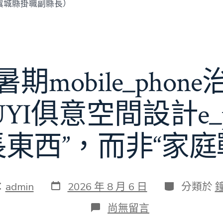
虞城縣掛職副縣長）
期mobile_phon
JIUYI俱意空間設計e_
長東西”，而非“家庭
發
分
：
admin
2026 年 8 月 6 日
分類於
表
類
日
在
尚無留言
期
〈若