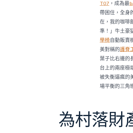
T07
，成為最
b
帶困住，全身
在，我的咖啡
準！」牛土豪
學椅
自動販賣
美對稱的
護脊
葉子比右邊的
台上的兩座極
被失衡逼瘋的
場平衡的三角
為村落財