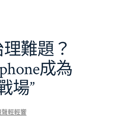
e治理難題？
phone成為
戰場”
鐘聲輕輕響