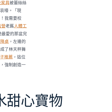
公家具
被蕾絲絲
哀嚎。「現
力！我需要校
直營
老舊
人體工
她最愛的那盆完
升降桌
，左邊的
變成了林天秤舞
子推薦
，這位
式，強制創造一
水甜心寶物