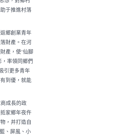
t思想，對鄉村
有助于推進村落
。返鄉創業青年
村落財產。在河
財產，使“仙腳
俠影，率領同鄉們
吸引更多青年
從有到優，就能
電商成長的政
回抵家鄉年夜仵
產物，并打造自
吊籃、屏風、小