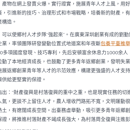
，產物在網上發賣火爆。實行證實，施展青年人才上風，用
臺，引進新的技巧、治理形式和市場戰略，培養新的財產，
產構造。
，可以使鄉村人才步隊“強起來”。在廣東深圳創業有成的劉勤
企業，率領團隊研發變動位置式地道窯和年夜斷
包養平臺推
0多項國度發現、技巧專利，先后安頓富余休息力1000余人
拉動了本地經濟成長，也鼓勵了更多青年返鄉創業，發明失
施展返鄉創業青年等人才的示范效應，構建更強盛的人才支
興供給更堅實的保證。
指出：“財產復興是村落復興的重中之重，也是現實任務的切
人氣，更談不上留住人才，農人增收門路拓不寬，文明運動很
熱土，有遼闊成長空間。出臺務虛舉動，吸引更多青年返鄉
保證，將推進村落財產不竭成長強大，為村落周全復興注進