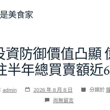
是美食家
投資防御價值凸顯 
往半年總買賣額近6
發
分
：
admin
2026 年 8 月 8 日
分類於
表
類
日
在
尚無留言
期
〈當
地