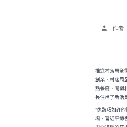
文
作者
章
作
者
推進村落周全
創業、村落周全
點餐廳，開闢
長注進了新活
“像魏巧如許
場，習近平總