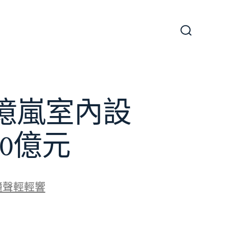
搜
尋
切
換
開
關
億嵐室內設
0億元
鐘聲輕輕響