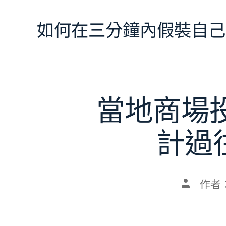
跳
至
如何在三分鐘內假裝自己
主
要
內
容
當地商場
計過
文
作者
章
作
者