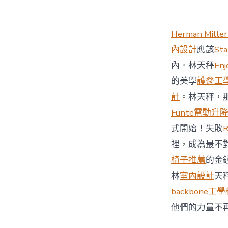
Herman Miller
內設計
應該
St
內。林天秤
Enj
的美學
護脊工
計
。林天秤，
Funte電動升
式開始！失敗
裡，成為最不
椅子推薦
的金
林
室內設計
天
backbone工
他們的力量不