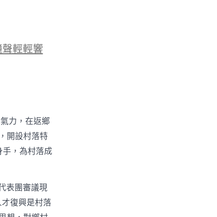
鐘聲輕輕響
的氣力，在返鄉
物，開設村落特
身手，為村落成
代表團審議現
人才復興是村落