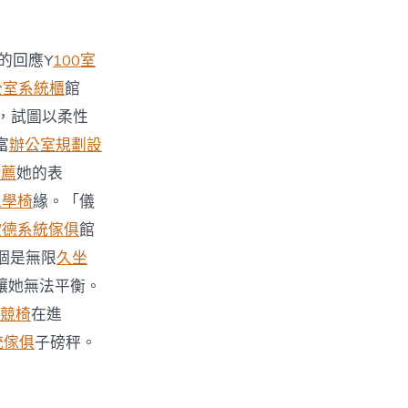
的回應Y
100室
公室系統櫃
館
，試圖以柔性
富
辦公室規劃設
推薦
她的表
e工學椅
緣。「儀
歐德系統傢俱
館
個是無限
久坐
讓她無法平衡。
電競椅
在進
統傢俱
子磅秤。