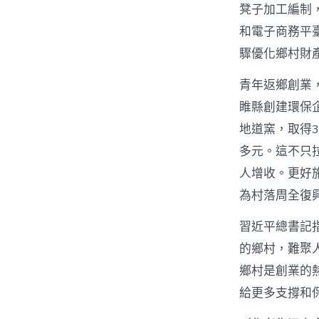
凳子加工編制
和電子商務平
驟優化鄉村財
青年返鄉創業
睢縣創建環保
地道窯，取得3
多元。這不只
人增收。更好
為村落周全復
習近平總書記
的鄉村，難聚
鄉村是創業的
給更多支撐和