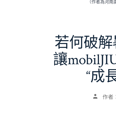
（作者為河南
若何破解暑
讓mobil
“成
文
作者
章
作
者