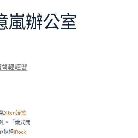
J億嵐辦公室
鐘聲輕輕響
氣
Xten法拉
死。「儀式開
啡館裡
iRock