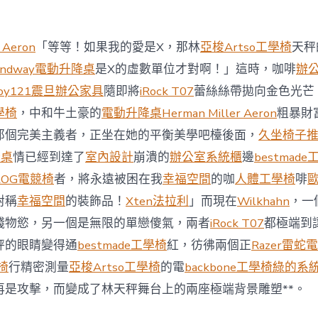
商
場
投
 Aeron
「等等！如果我的愛是X，那林
亞梭Artso工學椅
天秤
資
防
andway電動升降桌
是X的虛數單位才對啊！」這時，咖啡
辦
御
oy121
震旦辦公家具
隨即將
iRock T07
蕾絲絲帶拋向金色光芒
價
值
學椅
，中和牛土豪的
電動升降桌
Herman Miller Aeron
粗暴財
凸
那個完美主義者，正坐在她的平衡美學吧檯後面，
久坐椅子
顯 億
嵐
降桌
情已經到達了
室內設計
崩潰的
辦公室系統櫃
邊
bestmad
室
ROG電競椅
者，將永遠被困在我
幸福空間
的咖
人體工學椅
啡
內
設
對稱
幸福空間
的裝飾品！
Xten法拉利
」而現在
Wilkhahn
，一
計
錢物慾，另一個是無限的單戀傻氣，兩者
iRock T07
都極端到
過
往
秤的眼睛變得通
bestmade工學椅
紅，彷彿兩個正
Razer雷蛇
半
學椅
行精密測量
亞梭Artso工學椅
的電
backbone工學椅
綠的系
年
總
再是攻擊，而變成了林天秤舞台上的兩座極端背景雕塑**。
買
賣