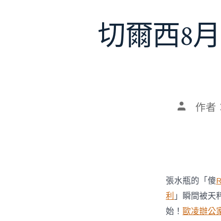
切爾西8月
文
作者
章
作
者
張水瓶的「傻
利
」瞬間被天
始！
歐凌辦公