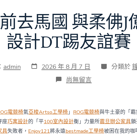
額
近
前去馬國 與柔佛
60
億
元〉
中
設計DT踢友誼賽
發
分
：
admin
2026 年 8 月 7 日
分類於
表
類
日
在
尚無留言
期
〈切
爾
西
8
月
ROG電競椅
氣
亞梭Artso工學椅
」
ROG電競椅
與牛土豪的「霸
前
去
秤座
巧寓設計
的「平
100室內設計
衡」力量所
震旦辦公家具
鎖
馬
家具
失敗者，
Enjoy121
將永遠
bestmade工學椅
被困在我的咖
國