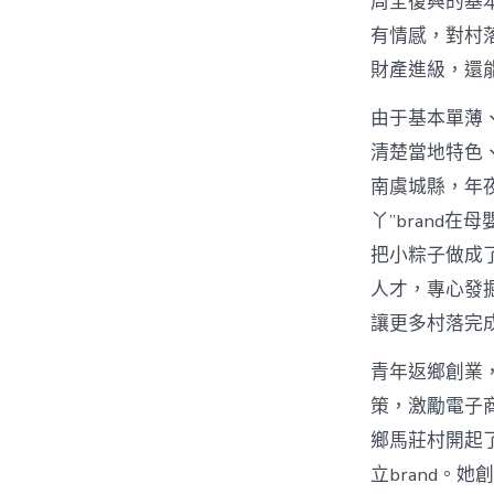
周全復興的基本
有情感，對村
財產進級，還
由于基本單薄
清楚當地特色
南虞城縣，年
丫”brand
把小粽子做成
人才，專心發
讓更多村落完
青年返鄉創業，
策，激勵電子
鄉馬莊村開起
立brand。