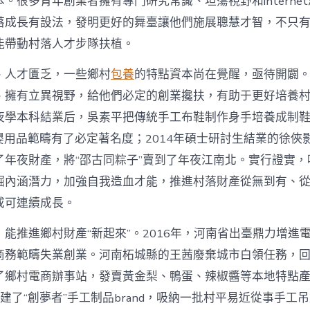
。很多青年創業者擁有專門研究常識、坦蕩視野和interne
寶
落成長有設法，發明更好的舞臺讓他們施展聰慧才智，不只
物
查
能帶動村落人才步隊扶植。
包
養
、人才匱乏，一些鄉村
包養
的特點資本尚在覺醒，亟待開闢
網
_
、擁有立異視野，給他們必定的創業攙扶，有助于更好培養
中
夜學本科結業后，吳素平把傳統手工布鞋制作身手培養成制鞋
國
網〉
在母嬰用品範疇有了必定著名度；2014年碩士研討生結業的徐
中
了年夜財產，將“邵古同粽子”賣到了年夜江南北。實行證實，
掘內涵潛力，加強自我造血才能，推進村落財產從無到有、
成可連續成長。
能推進鄉村財產“新起來”。2016年，河南省出臺鼎力增進
商務範疇失業創業。河南柘城縣的王茜廢棄城市白領任務，
了鄉村電商辦事站，發賣黃金梨、鴨蛋、辣椒醬等本地特點
她創建了“創夢者”手工制品brand，吸納一批村平易近從事手工