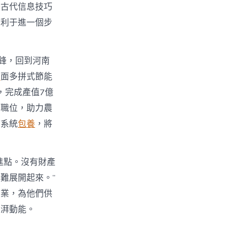
好古代信息技巧
有利于進一個步
鋒，回到河南
舉
面多拼式節能
，完成產值7億
業職位，助力農
持系統
包養
，將
進點。沒有財產
難展開起來。”
創業，為他們供
彭湃動能。