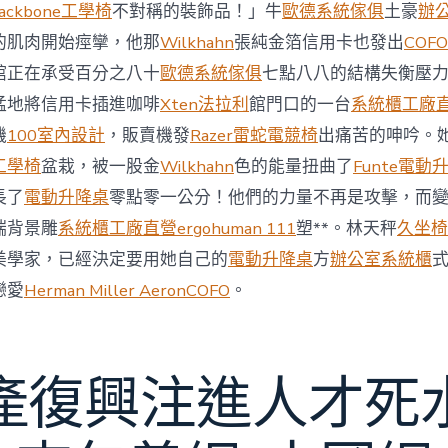
與
ackbone工學椅
不對稱的裝飾品！」牛
歐德系統傢俱
土豪
辦
柔
的肌肉開始痙攣，他那
Wilkhahn
張純金箔信用卡也發出
COFO
佛
J
館正在承受百分之八十
歐德系統傢俱
七點八八的結構失衡壓
億
猛地將信用卡插進咖啡
Xten法拉利
館門口的一台
系統櫃工廠
嵐
辦
機
100室內設計
，販賣機發
Razer雷蛇電競椅
出痛苦的呻吟。
公
工學椅
盆栽，被一股金
Wilkhahn
色的能量扭曲了
Funte電動
室
設
長了
電動升降桌
零點零一公分！他們的力量不再是攻擊，而
計
端背景雕
系統櫃工廠直營
ergohuman 111
塑**。林天秤
久坐椅
DT
踢
美學家，已經決定要用她自己的
電動升降桌
方
辦公室系統櫃
友
誼
戀愛
Herman Miller Aeron
COFO
。
賽〉
中
產復興注進人才死