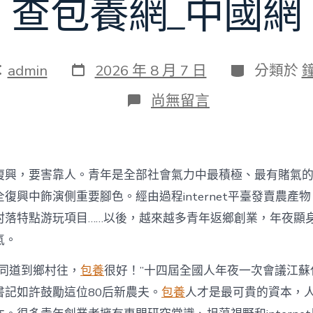
查包養網_中國網
發
分
：
admin
2026 年 8 月 7 日
分類於
表
類
日
在
尚無留言
期
〈為
村
落
財
產
復興，要害靠人。青年是全部社會氣力中最積極、最有賭氣
復
興
復興中飾演側重要腳色。經由過程internet平臺發賣農產
注
村落特點游玩項目……以後，越來越多青年返鄉創業，年夜顯
進
人
氣。
才
死
的同道到鄉村往，
包養
很好！”十四屆全國人年夜一次會議江蘇
水
書記如許鼓勵這位80后新農夫。
包養
人才是最可貴的資本，
甜
心