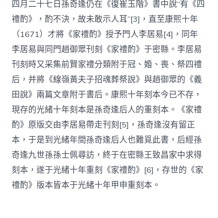
四月二十七日孫奇逢仍在《復崔玉階》書中說“有《四
禮酌》，酌不決，故未敢示人耳”[3]，直至康熙十年
（1671）才將《家禮酌》授予門人李居易[4]，同年
李居易與同門趙御眾刊刻《家禮酌》于密縣。李居易
刊刻時又采集前賢家禮分類附于冠、婚、喪、祭四禮
后，并將《線嶺黃夫子招魂葬祭說》與趙御眾的《義
田說》兩篇文章附于書后。康熙十年刻本今已不存，
現存的光緒十年刻本是孫奇逢后人的重刻本。《家禮
酌》原版交由李居易帶走刊刻[5]，孫奇逢沒有留正
本，于是到光緒年間孫奇逢后人也難覓此書，后經孫
奇逢九世孫孫士佩尋訪，終于在密縣王致昌家中求得
刻本，遂于光緒十年重刻《家禮酌》[6]，存世的《家
禮酌》版本皆本于光緒十年甲申重刻本。