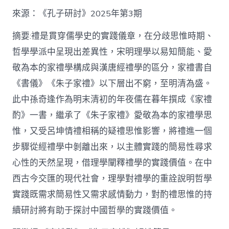
格
私
來源：《孔子研討》2025年第3期
密
空
摘要:禮是貫穿儒學史的實踐儀章，在分歧思惟時期、
間】
哲學學派中呈現出差異性，宋明理學以易知簡能、愛
從
簡
敬為本的家禮學構成與漢唐經禮學的區分，家禮書自
化
《書儀》《朱子家禮》以下層出不窮，至明清為盛。
禮
制
此中孫奇逢作為明末清初的年夜儒在暮年撰成《家禮
到
道
酌》一書，繼承了《朱子家禮》愛敬為本的家禮學思
理
惟，又受呂坤情禮相稱的疑禮思惟影響，將禮進一個
天
然：
步驟從經禮學中剝離出來，以主體實踐的簡易性尋求
孫
心性的天然呈現，借理學闡釋禮學的實踐價值。在中
奇
逢
西古今交匯的現代社會，理學對禮學的重詮說明哲學
酌
實踐既需求簡易性又需求感情動力，對酌禮思惟的持
禮
思
續研討將有助于探討中國哲學的實踐價值。
惟
研