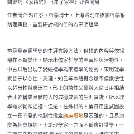
關鍵詞:《家禮酌》《朱子家禮》疑禮簡易
討〉
中
作者簡介:趙正泰，哲學博士，上海路況年夜學哲學系
助理傳授，重要研討標的目的為宋明理學
禮是貫穿儒學史的生涯實踐方法，但禮的內容與依據
卻在不斷變化，顯示出儒家哲學的豐富性與活動性。
中古以后出現了變經禮學為家禮學的趨勢，宋明理學
家善于以心性、天理、知己等本體概念賦予儒家德性
以超出性與廣泛性，形上的德性又需與人倫日用相結
合才幹構成具體的人的成德成善的生涯實踐，所以理
學需求從頭詮禮。但是，在殊相的人倫日用里試圖設
立一種不變的軌制性儀章
講座場地
是困難的，且易演
變為社會規訓，于是理學家一方面不斷修訂禮學，一