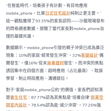
長
東
“在智能時代，培養孩子有計劃、有目地應用
西”，
mobile_phone，比單
日式住宅設計
純制止更主要。”
而
非
這一觀點獲得了93.35%的家長認同——沙龍現場發布
“家
的問卷調查數據，提醒了當代家長對mobile_phone治
庭
戰
理的基礎共識。
場”〉
中
數據顯示，mobile_phone引發的親子沖突已成為廣泛
現象：10%的家庭“經常發生沖突”，32%
客變設計
“偶
爾發生”，僅16%“從未
無毒建材
發生”。而沖突的焦點
誘因集中在四個方面：超時應用（占比最高）、耽誤
學習、制止時段應用、溝通錯位。
對于“家庭mobile_phone公約”的價值，家長們認知清
楚
養生住宅
：87.77%認為其焦點是“培養自律”
商業空
間室內設計
，78.54%認為能“減少沖突”，77.25%強