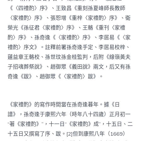
《〈四禮酌〉序》、王致昌《重刻孫夏峰師長教師
〈家禮酌〉序》、張恕增《重梓〈家禮酌〉序》、衛
榮光《孫征君〈家禮酌〉序》、王輅《重刊〈家禮
酌〉序》、孫奇逢《〈家禮酌〉序》、李居易《〈家
禮酌〉序文》。註釋前署孫奇逢手定、李居易校梓、
蘧益章王輅校、孫世玟孫金桂監判，后附《線嶺黃夫
子招魂葬祭說》、趙御眾《義田說》兩文，后又有孫
奇逢《跋》、趙御眾《〈家禮酌〉跋》。
《家禮酌》的寫作時間當在孫奇逢暮年。據《日
譜》，孫奇逢于康熙六年（時年八十四歲）正月初一
“著《家禮酌》”，十一日“《家禮酌》成”，十五日、二
十五日又撰寫了序、跋。[2]但到康熙八年（1669）