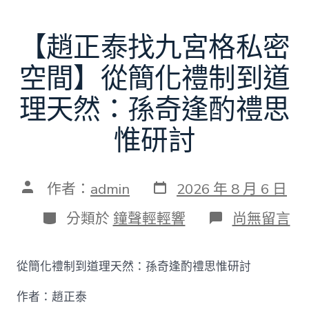
【趙正泰找九宮格私密
空間】從簡化禮制到道
理天然：孫奇逢酌禮思
惟研討
發
文
作者：
admin
2026 年 8 月 6 日
表
章
日
作
分
在
分類於
鐘聲輕輕響
尚無留言
期
者
類
〈【趙
正
泰
從簡化禮制到道理天然：孫奇逢酌禮思惟研討
找
九
作者：趙正泰
宮