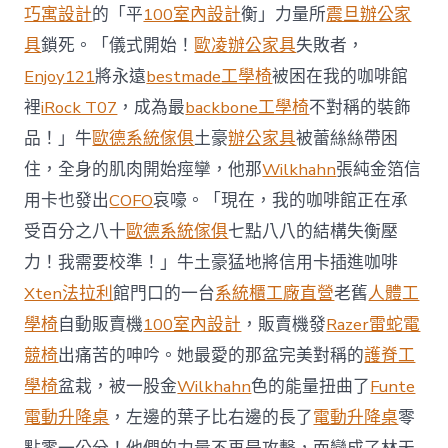
前
巧寓設計
的「平
100室內設計
衡」力量所
震旦辦公家
去
馬
具
鎖死。「儀式開始！
歐凌辦公家具
失敗者，
國
Enjoy121
將永遠
bestmade工學椅
被困在我的咖啡館
與
柔
裡
iRock T07
，成為最
backbone工學椅
不對稱的裝飾
佛
品！」牛
歐德系統傢俱
土豪
辦公家具
被蕾絲絲帶困
J
億
住，全身的肌肉開始痙攣，他那
Wilkhahn
張純金箔信
嵐
辦
用卡也發出
COFO
哀嚎。「現在，我的咖啡館正在承
公
受百分之八十
歐德系統傢俱
七點八八的結構失衡壓
室
設
力！我需要校準！」牛土豪猛地將信用卡插進咖啡
計
Xten法拉利
館門口的一台
系統櫃工廠直營
老舊
人體工
DT
踢
學椅
自動販賣機
100室內設計
，販賣機發
Razer雷蛇電
友
競椅
出痛苦的呻吟。她最愛的那盆完美對稱的
護脊工
誼
賽〉
學椅
盆栽，被一股金
Wilkhahn
色的能量扭曲了
Funte
中
電動升降桌
，左邊的葉子比右邊的長了
電動升降桌
零