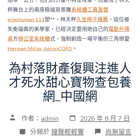
點零一公分！他們的力量不再是攻擊，而變成了林天
秤舞台上的兩座極端背景雕
系統櫃工廠直營
ergohuman 111
塑**。林天秤
久坐椅子推薦
，這位被
失衡逼瘋的美學家，已經決定要用她自己的
電動升降
桌
方
辦公室系統櫃
式，強制創造一場平衡的三角戀愛
Herman Miller Aeron
COFO
。
為村落財產復興注進人
才死水甜心寶物查包養
網_中國網
發
文
作者：
admin
2026 年 8 月 7 日
表
章
日
作
分
在
分類於
鐘聲輕輕響
尚無留言
期
者
類
〈為