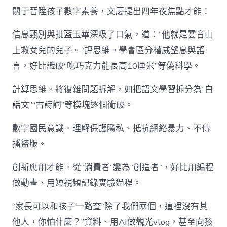
關于晉陞孩子數字素養，文慶提出四年夜焦點才能：
信息甄別與批藍玉華深吸了口氣，道：“他就是雲音山
上救女兒的兒子。”評思維。學會區分權威望息與謠
言，好比識破“吃巧克力能長高10厘米”等偽科學。
計算思維。將復雜問題拆解，如把語文學習拆分為“白
話文”“古詩詞”等模塊逐個衝破。
數字國民意識。理解保護隱私、抵抗網絡暴力、不傳
播盜版。
創新應用才能。從“消費者”變為“創造者”，好比用編程
做動畫、用短視頻記錄實驗過程。
“家長可以和孩子一路查“除了我們兩個，這裡沒有其
他人，你怕什麼？”資料、用AI做觀光vlog，甚至向孩