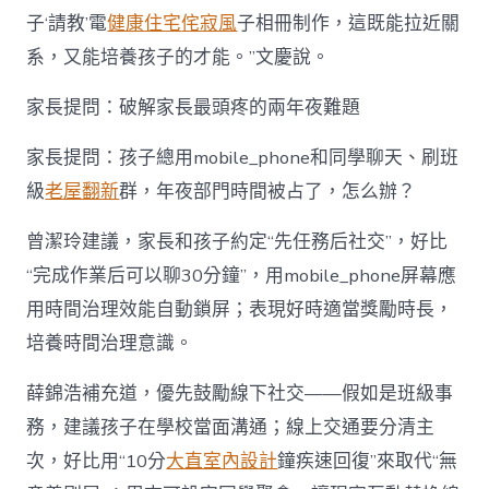
子‘請教’電
健康住宅
侘寂風
子相冊制作，這既能拉近關
系，又能培養孩子的才能。”文慶說。
家長提問：破解家長最頭疼的兩年夜難題
家長提問：孩子總用mobile_phone和同學聊天、刷班
級
老屋翻新
群，年夜部門時間被占了，怎么辦？
曾潔玲建議，家長和孩子約定“先任務后社交”，好比
“完成作業后可以聊30分鐘”，用mobile_phone屏幕應
用時間治理效能自動鎖屏；表現好時適當獎勵時長，
培養時間治理意識。
薛錦浩補充道，優先鼓勵線下社交——假如是班級事
務，建議孩子在學校當面溝通；線上交通要分清主
次，好比用“10分
大直室內設計
鐘疾速回復”來取代“無