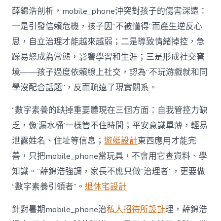
薛錦浩剖析，mobile_phone沖突對孩子的傷害深遠：
一是引發信賴危機，孩子因“不被懂得”而產生逆反心
思，自立治理才能越來越弱；二是導致情緒掉控，急
躁易怒成為常態，影響學習和生涯；三是形成社交窘
境——孩子過度依賴線上社交，認為“不玩游戲就和同
學沒配合話題”，反而疏遠了現實關系。
“數字素養的缺掉重要體現在三個方面：自我管控力缺
乏，像‘漏水桶’一樣管不住時間；平安意識單薄，輕易
泄露姓名、住址等信息；
遊艇設計
東西應用才能完
善，只把mobile_phone當玩具，不會用它查資料、學
知識。”薛錦浩強調，家長不應只做“治理者”，更要做
“數字素養引領者”。
退休宅設計
針對暑期mobile_phone治
私人招待所設計
理，薛錦浩