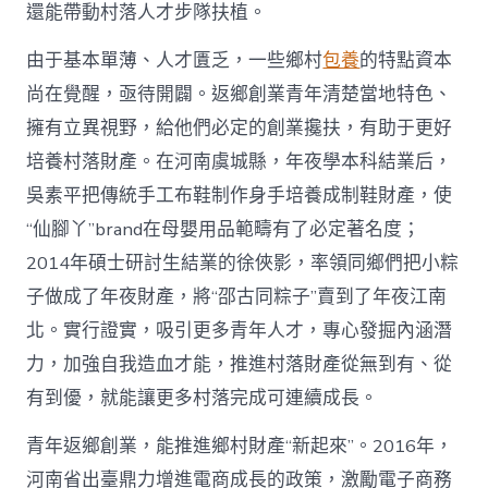
國
還能帶動村落人才步隊扶植。
網〉
中
由于基本單薄、人才匱乏，一些鄉村
包養
的特點資本
尚在覺醒，亟待開闢。返鄉創業青年清楚當地特色、
擁有立異視野，給他們必定的創業攙扶，有助于更好
培養村落財產。在河南虞城縣，年夜學本科結業后，
吳素平把傳統手工布鞋制作身手培養成制鞋財產，使
“仙腳丫”brand在母嬰用品範疇有了必定著名度；
2014年碩士研討生結業的徐俠影，率領同鄉們把小粽
子做成了年夜財產，將“邵古同粽子”賣到了年夜江南
北。實行證實，吸引更多青年人才，專心發掘內涵潛
力，加強自我造血才能，推進村落財產從無到有、從
有到優，就能讓更多村落完成可連續成長。
青年返鄉創業，能推進鄉村財產“新起來”。2016年，
河南省出臺鼎力增進電商成長的政策，激勵電子商務