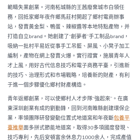
範疇失業創業。河南柘城縣的王茜廢棄城市白領任
務，回抵家鄉年夜仵鄉馬莊村開起了鄉村電商辦事
站，發賣黃金梨、鴨蛋、辣椒醬等本地特點產物，并
打造自立brand。她創建了“創夢者”手工制品brand，
吸納一批村平易近從事手工吊籃、屏風、小凳子加工
編制，產物在網上發賣火爆。實行證實，施展青年人
才上風，用好古代信息技巧和電子商務平臺，引進新
的技巧、治理形式和市場戰略，培養新的財產，有利
于進一個步驟優化鄉村財產構造。
青年返鄉創業，可以使鄉村人才步隊“強起來”。在廣
東深圳創業有成的劉勤鋒，回到河南睢縣創建環保企
業，率領團隊研發變動位置式地道窯和年夜斷
包養平
臺推舉
面多拼式節能地道窯，取得30多項國度發現、
技巧專利，先后安頓富余休息力1000余人，完成產值