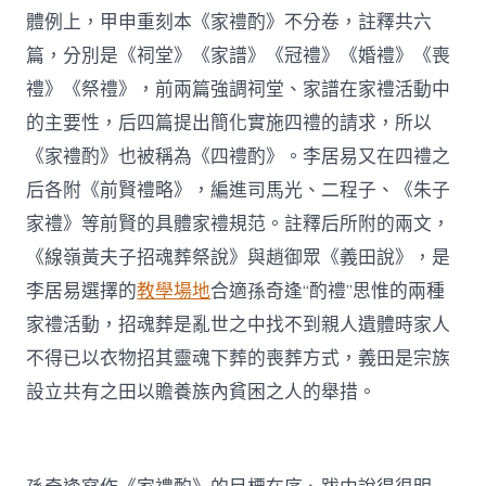
體例上，甲申重刻本《家禮酌》不分卷，註釋共六
篇，分別是《祠堂》《家譜》《冠禮》《婚禮》《喪
禮》《祭禮》，前兩篇強調祠堂、家譜在家禮活動中
的主要性，后四篇提出簡化實施四禮的請求，所以
《家禮酌》也被稱為《四禮酌》。李居易又在四禮之
后各附《前賢禮略》，編進司馬光、二程子、《朱子
家禮》等前賢的具體家禮規范。註釋后所附的兩文，
《線嶺黃夫子招魂葬祭說》與趙御眾《義田說》，是
李居易選擇的
教學場地
合適孫奇逢“酌禮”思惟的兩種
家禮活動，招魂葬是亂世之中找不到親人遺體時家人
不得已以衣物招其靈魂下葬的喪葬方式，義田是宗族
設立共有之田以贍養族內貧困之人的舉措。