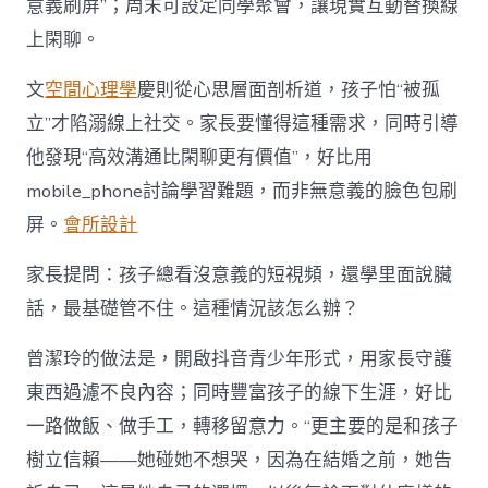
意義刷屏”；周末可設定同學聚會，讓現實互動替換線
上閑聊。
文
空間心理學
慶則從心思層面剖析道，孩子怕“被孤
立”才陷溺線上社交。家長要懂得這種需求，同時引導
他發現“高效溝通比閑聊更有價值”，好比用
mobile_phone討論學習難題，而非無意義的臉色包刷
屏。
會所設計
家長提問：孩子總看沒意義的短視頻，還學里面說臟
話，最基礎管不住。這種情況該怎么辦？
曾潔玲的做法是，開啟抖音青少年形式，用家長守護
東西過濾不良內容；同時豐富孩子的線下生涯，好比
一路做飯、做手工，轉移留意力。“更主要的是和孩子
樹立信賴——她碰她不想哭，因為在結婚之前，她告