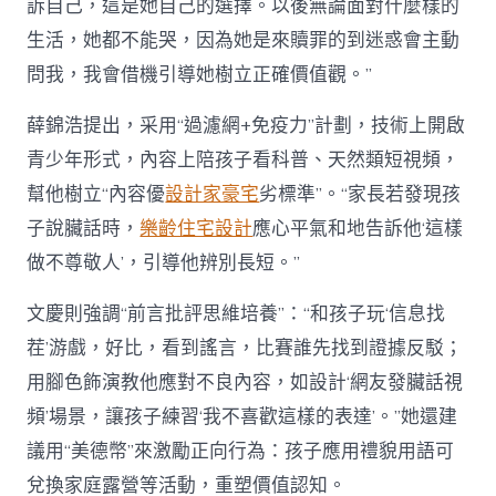
訴自己，這是她自己的選擇。以後無論面對什麼樣的
生活，她都不能哭，因為她是來贖罪的到迷惑會主動
問我，我會借機引導她樹立正確價值觀。”
薛錦浩提出，采用“過濾網+免疫力”計劃，技術上開啟
青少年形式，內容上陪孩子看科普、天然類短視頻，
幫他樹立“內容優
設計家豪宅
劣標準”。“家長若發現孩
子說臟話時，
樂齡住宅設計
應心平氣和地告訴他‘這樣
做不尊敬人’，引導他辨別長短。”
文慶則強調“前言批評思維培養”：“和孩子玩‘信息找
茬’游戲，好比，看到謠言，比賽誰先找到證據反駁；
用腳色飾演教他應對不良內容，如設計‘網友發臟話視
頻’場景，讓孩子練習‘我不喜歡這樣的表達’。”她還建
議用“美德幣”來激勵正向行為：孩子應用禮貌用語可
兌換家庭露營等活動，重塑價值認知。