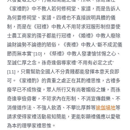
《家禮酌》中不教人若何修祠堂、家譜，而是告訴人
為何要修祠堂、家譜。四禮也不直接說明具體的儀
制，而是在《冠禮》中教人不用苛求冠服形制但要使
士農工商家的孺子都能行冠禮，《婚禮》中教人廢除
論財論勢不論德的陋俗，《喪禮》中教人“斷不成泥儀
節而無本實”[10]，《祭禮》中教人發凄愴怵惕之心、
至誠仁厚之念。孫奇逢倡導家禮“不用有必定之式”
[11]，只需幫助全國人不分貴賤都能發揮本意天良即
可。《家禮酌》的貴重之處正在其酌禮思惟，古禮多
廢早已不成恢復，眾人所行又有尚奢媚俗之嫌，而孫
奇逢寧儉毋奢，不苛求內在形制、不消宣傳戲樂、不
消僧道作法、不強人飲酒、不攀比厚葬等
瑜伽場地
等
請求使得家禮活動易知簡能，更能彰顯禮儀應以愛敬
為本的理學家禮思惟。