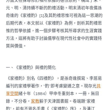
方面又在探尋修訂禮所依據的德性原則，構成了宋、
元、明、清持續不斷的酌禮活動。明末清初年夜儒孫
奇逢的《家禮酌》[1]及其酌禮思惟可視為這一思潮的
后期代表，本文就以《家禮酌》為例，剖析其酌禮思
惟的哲學依據，進一個步驟考核其所尋求的生涯實踐
方法，這將有助于討論儒學在現代性社會中的實踐特
質與價值。
一、《家禮酌》與禮的簡化
《家禮酌》別名《四禮酌》，是孫奇逢撰寫、李居易
編刊的家禮學著作，“酌”即考慮變通之意。現存光
共
享空間
緒十年（1884）甲申冬重刻本，一冊，無目
錄，不分卷，
家教
躲于天津圖書館。卷端題“家禮
酌”，前有不簽名手書《〈家禮酌〉序》，及潘江