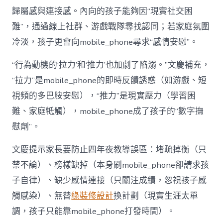
歸屬感與連接感。內向的孩子能夠因“現實社交困
難”，通過線上社群、游戲戰隊尋找認同；若家庭氛圍
冷淡，孩子更會向mobile_phone尋求“感情安慰”。
“行為動機的‘拉力’和‘推力’也加劇了陷溺。”文慶補充，
“拉力”是mobile_phone的即時反饋誘惑（如游戲、短
視頻的多巴胺安慰），“推力”是現實壓力（學習困
難、家庭牴觸），mobile_phone成了孩子的“數字撫
慰劑”。
文慶提示家長要防止四年夜教導誤區：堵疏掉衡（只
禁不論）、榜樣缺掉（本身刷mobile_phone卻請求孩
子自律）、缺少感情連接（只關注成績，忽視孩子感
觸感染）、無替
綠裝修設計
換計劃（現實生涯太單
調，孩子只能靠mobile_phone打發時間）。