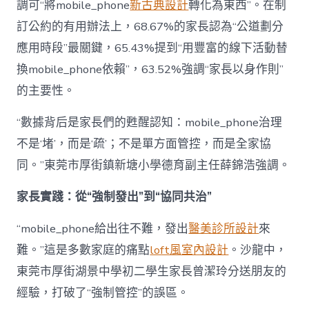
調可“將mobile_phone
新古典設計
轉化為東西”。在制
訂公約的有用辦法上，68.67%的家長認為“公道劃分
應用時段”最關鍵，65.43%提到“用豐富的線下活動替
換mobile_phone依賴”，63.52%強調“家長以身作則”
的主要性。
“數據背后是家長們的甦醒認知：mobile_phone治理
不是‘堵’，而是‘疏’；不是單方面管控，而是全家協
同。”東莞市厚街鎮新塘小學德育副主任薛錦浩強調。
家長實踐：從“強制發出”到“協同共治”
“mobile_phone給出往不難，發出
醫美診所設計
來
難。”這是多數家庭的痛點
loft風室內設計
。沙龍中，
東莞市厚街湖景中學初二學生家長曾潔玲分送朋友的
經驗，打破了“強制管控”的誤區。