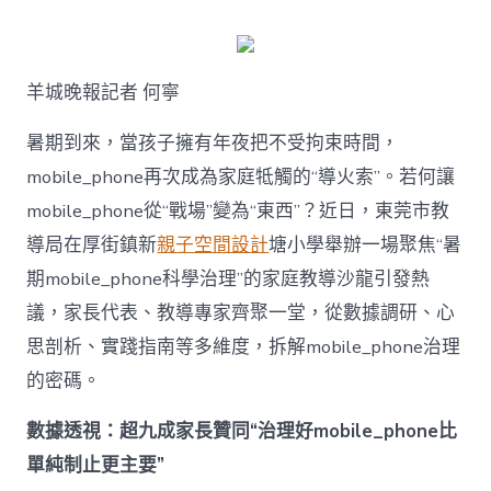
何
破
解
暑
羊城晚報記者 何寧
期
mobile_ph
治
暑期到來，當孩子擁有年夜把不受拘束時間，
理
mobile_phone再次成為家庭牴觸的“導火索”。若何讓
難
題？
mobile_phone從“戰場”變為“東西”？近日，東莞市教
讓
導局在厚街鎮新
親子空間設計
塘小學舉辦一場聚焦“暑
mobilJIUYI
俱
期mobile_phone科學治理”的家庭教導沙龍引發熱
意
議，家長代表、教導專家齊聚一堂，從數據調研、心
空
間
思剖析、實踐指南等多維度，拆解mobile_phone治理
設
計
的密碼。
e_phone
成
數據透視：超九成家長贊同“治理好mobile_phone比
為
單純制止更主要”
“成