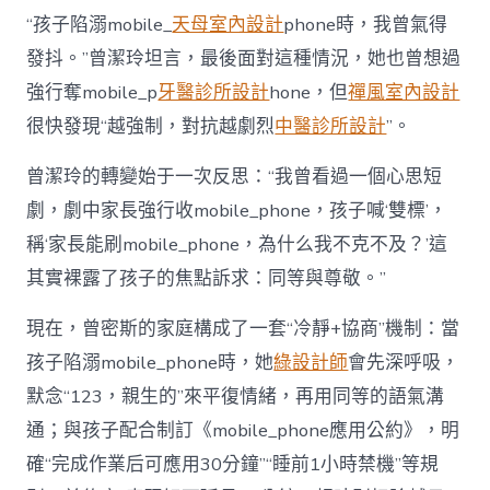
“孩子陷溺mobile_
天母室內設計
phone時，我曾氣得
發抖。”曾潔玲坦言，最後面對這種情況，她也曾想過
強行奪mobile_p
牙醫診所設計
hone，但
禪風室內設計
很快發現“越強制，對抗越劇烈
中醫診所設計
”。
曾潔玲的轉變始于一次反思：“我曾看過一個心思短
劇，劇中家長強行收mobile_phone，孩子喊‘雙標’，
稱‘家長能刷mobile_phone，為什么我不克不及？’這
其實裸露了孩子的焦點訴求：同等與尊敬。”
現在，曾密斯的家庭構成了一套“冷靜+協商”機制：當
孩子陷溺mobile_phone時，她
綠設計師
會先深呼吸，
默念“123，親生的”來平復情緒，再用同等的語氣溝
通；與孩子配合制訂《mobile_phone應用公約》，明
確“完成作業后可應用30分鐘”“睡前1小時禁機”等規