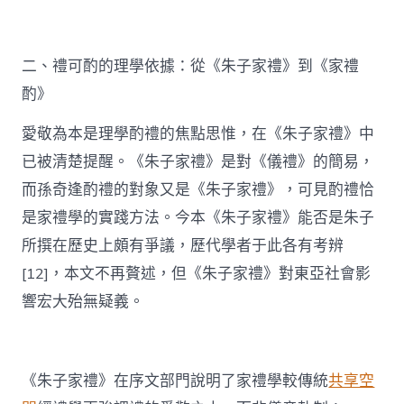
二、禮可酌的理學依據：從《朱子家禮》到《家禮
酌》
愛敬為本是理學酌禮的焦點思惟，在《朱子家禮》中
已被清楚提醒。《朱子家禮》是對《儀禮》的簡易，
而孫奇逢酌禮的對象又是《朱子家禮》，可見酌禮恰
是家禮學的實踐方法。今本《朱子家禮》能否是朱子
所撰在歷史上頗有爭議，歷代學者于此各有考辨
[12]，本文不再贅述，但《朱子家禮》對東亞社會影
響宏大殆無疑義。
《朱子家禮》在序文部門說明了家禮學較傳統
共享空