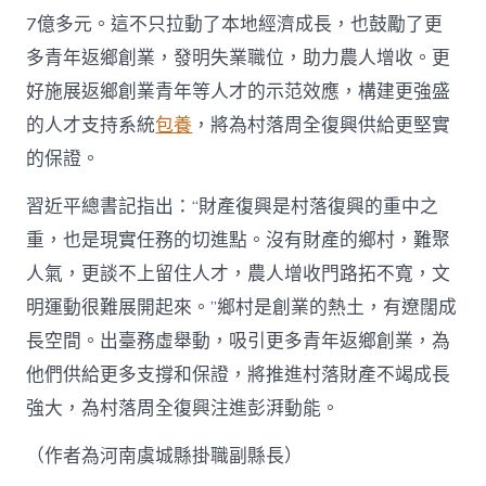
7億多元。這不只拉動了本地經濟成長，也鼓勵了更
多青年返鄉創業，發明失業職位，助力農人增收。更
好施展返鄉創業青年等人才的示范效應，構建更強盛
的人才支持系統
包養
，將為村落周全復興供給更堅實
的保證。
習近平總書記指出：“財產復興是村落復興的重中之
重，也是現實任務的切進點。沒有財產的鄉村，難聚
人氣，更談不上留住人才，農人增收門路拓不寬，文
明運動很難展開起來。”鄉村是創業的熱土，有遼闊成
長空間。出臺務虛舉動，吸引更多青年返鄉創業，為
他們供給更多支撐和保證，將推進村落財產不竭成長
強大，為村落周全復興注進彭湃動能。
（作者為河南虞城縣掛職副縣長）