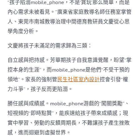
“孩子陷溺mobile_phone，不是‘貪玩’那么簡單，而是
內心需求未被看見。”廣東省家庭教導名師任務室掌管
人、東莞市南城教導治理中間德育教研員文慶從心思
學角度分析。
文慶將孩子未滿足的需求歸為三類：
自立感與把持感。芳華期孩子自我意識覺醒，盼望“掌
控本身的生涯”，而mobile_phone是他們“不受干預的
領地”。家長的強制管
民生社區室內設計
控會引發“權
力斗爭”，孩子反而更陷溺。
勝任感與成績感。mobile_phone游戲的“闖關獎勵”、
短視頻的“即時點贊”，能疾速給孩子帶來成績感；現
實中學習、勞動的反饋周期長，不難讓孩子產生挫敗
感，進而迴避到虛擬世界。