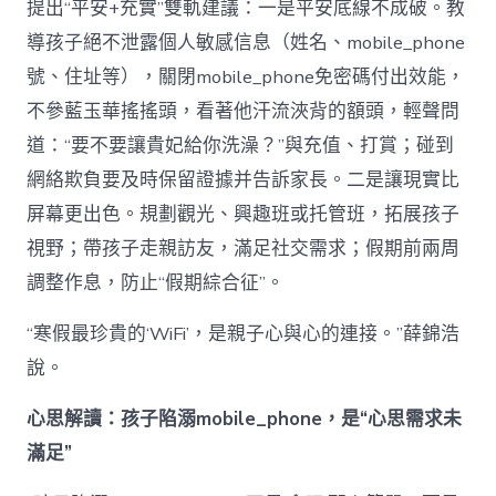
提出“平安+充實”雙軌建議：一是平安底線不成破。教
導孩子絕不泄露個人敏感信息（姓名、mobile_phone
號、住址等），關閉mobile_phone免密碼付出效能，
不參藍玉華搖搖頭，看著他汗流浹背的額頭，輕聲問
道：“要不要讓貴妃給你洗澡？”與充值、打賞；碰到
網絡欺負要及時保留證據并告訴家長。二是讓現實比
屏幕更出色。規劃觀光、興趣班或托管班，拓展孩子
視野；帶孩子走親訪友，滿足社交需求；假期前兩周
調整作息，防止“假期綜合征”。
“寒假最珍貴的‘WiFi’，是親子心與心的連接。”薛錦浩
說。
心思解讀：孩子陷溺mobile_phone，是“心思需求未
滿足”