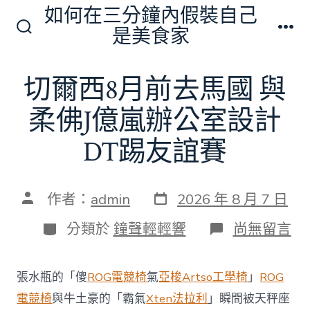
跳
如何在三分鐘內假裝自己
至
是美食家
搜
選
主
尋
單
切
要
切爾西8月前去馬國 與
換
內
開
關
柔佛J億嵐辦公室設計
容
DT踢友誼賽
發
文
作者：
admin
2026 年 8 月 7 日
表
章
日
作
分
在
分類於
鐘聲輕輕響
尚無留言
期
者
類
〈切
爾
西
張水瓶的「傻
ROG電競椅
氣
亞梭Artso工學椅
」
ROG
8
月
電競椅
與牛土豪的「霸氣
Xten法拉利
」瞬間被天秤座