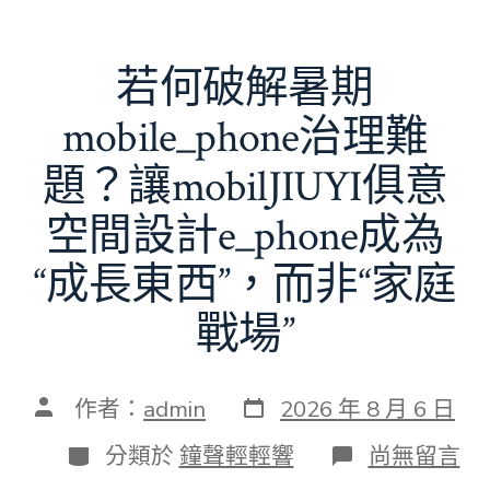
若何破解暑期
mobile_phone治理難
題？讓mobilJIUYI俱意
空間設計e_phone成為
“成長東西”，而非“家庭
戰場”
發
文
作者：
admin
2026 年 8 月 6 日
表
章
日
作
分
在
分類於
鐘聲輕輕響
尚無留言
期
者
類
〈若