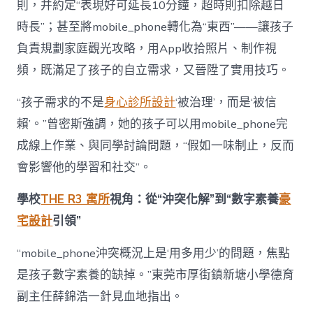
則，并約定“表現好可延長10分鐘，超時則扣除越日
時長”；甚至將mobile_phone轉化為“東西”——讓孩子
負責規劃家庭觀光攻略，用App收拾照片、制作視
頻，既滿足了孩子的自立需求，又晉陞了實用技巧。
“孩子需求的不是
身心診所設計
‘被治理’，而是‘被信
賴’。”曾密斯強調，她的孩子可以用mobile_phone完
成線上作業、與同學討論問題，“假如一味制止，反而
會影響他的學習和社交”。
學校
THE R3 寓所
視角：從“沖突化解”到“數字素養
豪
宅設計
引領”
“mobile_phone沖突概況上是‘用多用少’的問題，焦點
是孩子數字素養的缺掉。”東莞市厚街鎮新塘小學德育
副主任薛錦浩一針見血地指出。