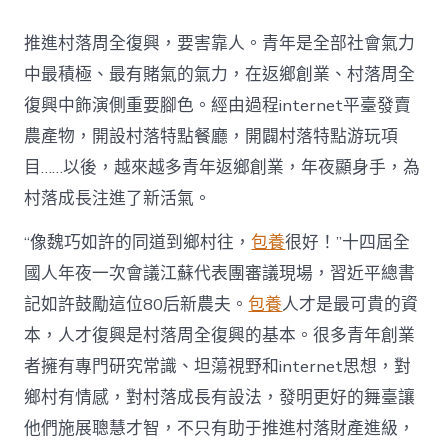
村
落
推進村落周全復興，要害靠人。青年是全部社會氣力
財
產
中最積極、最有賭氣的氣力，在返鄉創業、村落周全
復
復興中飾演側重要腳色。經由過程internet平臺發賣
興
注
農產物，開設村落特點餐廳，開闢村落特點游玩項
進
目……以後，越來越多青年返鄉創業，年夜顯身手，為
人
才
村落成長注進了新活氣。
死
水
“像魏巧如許的同道到鄉村往，
包養
很好！”十四屆全
甜
心
國人年夜一次會議江蘇代表團審議現場，習近平總書
寶
記如許鼓勵這位80后新農夫。
包養
人才是最可貴的資
物
查
本，人才復興是村落周全復興的基本。很多青年創業
包
者擁有專門研究常識、坦蕩視野和internet思想，對
養
網
鄉村有情感，對村落成長有設法，發明更好的舞臺讓
_
他們施展聰慧才智，不只有助于推進村落財產進級，
中