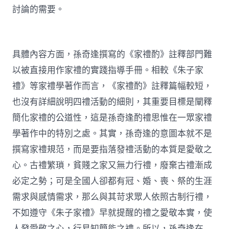
討論的需要。
具體內容方面，孫奇逢撰寫的《家禮酌》註釋部門難
以被直接用作家禮的實踐指導手冊。相較《朱子家
禮》等家禮學著作而言，《家禮酌》註釋篇幅較短，
也沒有詳細說明四禮活動的細則，其重要目標是闡釋
簡化家禮的公道性，這是孫奇逢酌禮思惟在一眾家禮
學著作中的特別之處。其實，孫奇逢的意圖本就不是
撰寫家禮規范，而是要指落發禮活動的本質是愛敬之
心。古禮繁瑣，貧賤之家又無力行禮，廢棄古禮漸成
必定之勢；可是全國人卻都有冠、婚、喪、祭的生涯
需求與感情需求，那么與其苛求眾人依照古制行禮，
不如遵守《朱子家禮》早就提醒的禮之愛敬本實，使
人發愛敬之心，行易知簡能之禮。所以，孫奇逢在