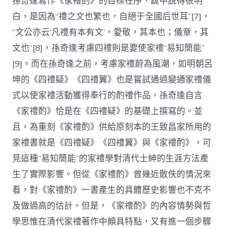
孫奇逢寫作《家禮酌》的目標在序、跋中說得很明
白，是因為“禮之文也繁也，自絕于全國后世耳”[7]，
“文公亦云‘凡禮有本有文’，愛敬，其本也；儀章，其
文也”[8]，孫奇逢考慮四禮則是要使家禮“易知簡能”
[9]。而在孫奇逢之前，考慮家禮蔚為風潮，如明朝呂
坤的《四禮疑》《四禮翼》也是嘗試通過變通家禮儀
式以使家禮活動獲得奉行的酌禮作品，孫奇逢自言
《家禮酌》恰是在《四禮疑》的基礎上撰寫的。並
且，為重刻《家禮酌》供給原刻本的王致昌家所用的
家禮書就是《四禮疑》《四禮翼》與《家禮酌》，可
見這種“易知簡能”的家禮學對清代士紳的生涯方法產
生了實際影響。但從《家禮酌》曾幾近散佚的情況來
看，對《家禮酌》一書產生的具體歷史影響也不克不
及做過高的估計。但是，《家禮酌》的內容情勢與哲
學思惟在清代家禮著作中頗具特點，又有進一個步驟