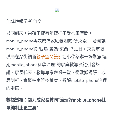
何
破
解
暑
羊城晚報記者 何寧
期
mobile_ph
治
暑期到來，當孩子擁有年夜把不受拘束時間，
理
mobile_phone再次成為家庭牴觸的“導火索”。若何讓
難
題？
mobile_phone從“戰場”變為“東西”？近日，東莞市教
讓
導局在厚街鎮新
親子空間設計
塘小學舉辦一場聚焦“暑
mobilJIUYI
俱
期mobile_phone科學治理”的家庭教導沙龍引發熱
意
議，家長代表、教導專家齊聚一堂，從數據調研、心
空
間
思剖析、實踐指南等多維度，拆解mobile_phone治理
設
計
的密碼。
e_phone
成
數據透視：超九成家長贊同“治理好mobile_phone比
為
單純制止更主要”
“成