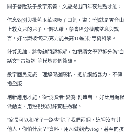
關于晉陞孩子數字素養，文慶提出四年夜焦點才能：
信息甄別與批藍玉華深吸了口氣，道：“他就是雲音山
上救女兒的兒子。”評思維。學會區分權威望息與謠
言，好比識破“吃巧克力能長高10厘米”等偽科學。
計算思維。將復雜問題拆解，如把語文學習拆分為“白
話文”“古詩詞”等模塊逐個衝破。
數字國民意識。理解保護隱私、抵抗網絡暴力、不傳
播盜版。
創新應用才能。從“消費者”變為“創造者”，好比用編程
做動畫、用短視頻記錄實驗過程。
“家長可以和孩子一路查“除了我們兩個，這裡沒有其
他人，你怕什麼？”資料、用AI做觀光vlog，甚至向孩