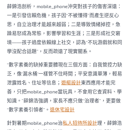
薛錦浩剖析，mobile_phone沖突對孩子的傷害深遠：
一是引發信賴危機，孩子因“不被懂得”而產生逆反心
思，自立治理才能越來越弱；二是導致情緒掉控，急
躁易怒成為常態，影響學習和生涯；三是形成社交窘
境——孩子過度依賴線上社交，認為“不玩游戲就和同
學沒配合話題”，反而疏遠了現實關系。
“數字素養的缺掉重要體現在三個方面：自我管控力缺
乏，像‘漏水桶’一樣管不住時間；平安意識單薄，輕易
泄露姓名、住址等信息；
遊艇設計
東西應用才能完
善，只把mobile_phone當玩具，不會用它查資料、學
知識。”薛錦浩強調，家長不應只做“治理者”，更要做
“數字素養引領者”。
退休宅設計
針對暑期mobile_phone治
私人招待所設計
理，薛錦浩