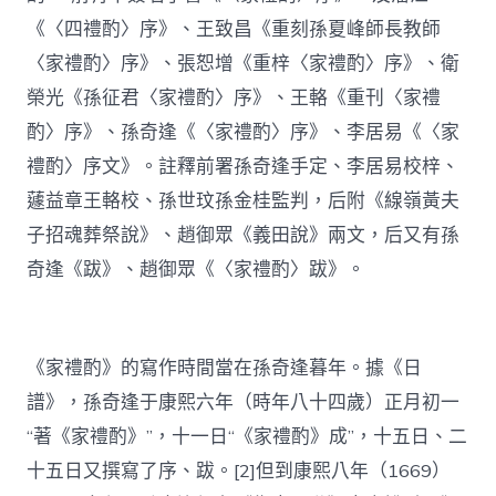
《〈四禮酌〉序》、王致昌《重刻孫夏峰師長教師
〈家禮酌〉序》、張恕增《重梓〈家禮酌〉序》、衛
榮光《孫征君〈家禮酌〉序》、王輅《重刊〈家禮
酌〉序》、孫奇逢《〈家禮酌〉序》、李居易《〈家
禮酌〉序文》。註釋前署孫奇逢手定、李居易校梓、
蘧益章王輅校、孫世玟孫金桂監判，后附《線嶺黃夫
子招魂葬祭說》、趙御眾《義田說》兩文，后又有孫
奇逢《跋》、趙御眾《〈家禮酌〉跋》。
《家禮酌》的寫作時間當在孫奇逢暮年。據《日
譜》，孫奇逢于康熙六年（時年八十四歲）正月初一
“著《家禮酌》”，十一日“《家禮酌》成”，十五日、二
十五日又撰寫了序、跋。[2]但到康熙八年（1669）