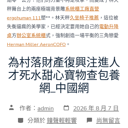
點零一公分！他們的力量不再是攻擊，而變成了林天
秤舞台上的兩座極端背景雕
系統櫃工廠直營
ergohuman 111
塑**。林天秤
久坐椅子推薦
，這位被
失衡逼瘋的美學家，已經決定要用她自己的
電動升降
桌
方
辦公室系統櫃
式，強制創造一場平衡的三角戀愛
Herman Miller Aeron
COFO
。
為村落財產復興注進人
才死水甜心寶物查包養
網_中國網
發
文
作者：
admin
2026 年 8 月 7 日
表
章
日
作
分
在
分類於
鐘聲輕輕響
尚無留言
期
者
類
〈為