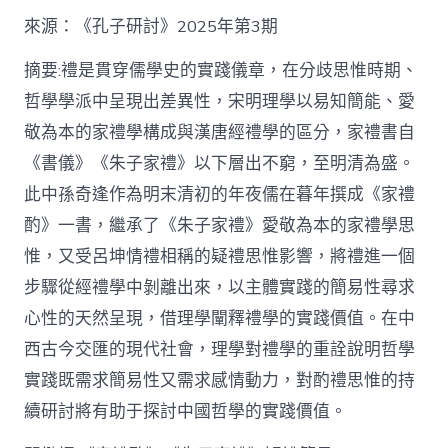
格
私
來源：《孔子研討》2025年第3期
密
空
摘要:禮是貫穿儒學史的實踐儀章，在分歧思惟時期、
間】
哲學學派中呈現出差異性，宋明理學以易知簡能、愛
從
簡
敬為本的家禮學構成與漢唐經禮學的區分，家禮書自
化
《書儀》《朱子家禮》以下層出不窮，至明清為盛。
禮
制
此中孫奇逢作為明末清初的年夜儒在暮年撰成《家禮
到
道
酌》一書，繼承了《朱子家禮》愛敬為本的家禮學思
理
惟，又受呂坤情禮相稱的疑禮思惟影響，將禮進一個
天
然：
步驟從經禮學中剝離出來，以主體實踐的簡易性尋求
孫
心性的天然呈現，借理學闡釋禮學的實踐價值。在中
奇
逢
西古今交匯的現代社會，理學對禮學的重詮說明哲學
酌
實踐既需求簡易性又需求感情動力，對酌禮思惟的持
禮
思
續研討將有助于探討中國哲學的實踐價值。
惟
研