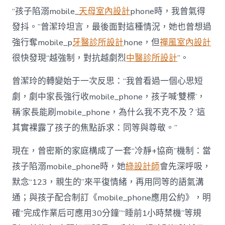
“孩子陷溺mobile_
天母室內設計
phone時，我曾氣得
發抖。”曾潔玲坦言，最後面對這種情況，她也曾想過
強行奪mobile_p
牙醫診所設計
hone，但
禪風室內設計
很快發現“越強制，對抗越劇烈
中醫診所設計
”。
曾潔玲的轉變始于一次反思：“我曾看過一個心思短
劇，劇中家長強行收mobile_phone，孩子喊‘雙標’，
稱‘家長能刷mobile_phone，為什么我不克不及？’這
其實裸露了孩子的焦點訴求：同等與尊敬。”
現在，曾密斯的家庭構成了一套“冷靜+協商”機制：當
孩子陷溺mobile_phone時，她
綠設計師
會先深呼吸，
默念“123，親生的”來平復情緒，再用同等的語氣溝
通；與孩子配合制訂《mobile_phone應用公約》，明
確“完成作業后可應用30分鐘”“睡前1小時禁機”等規