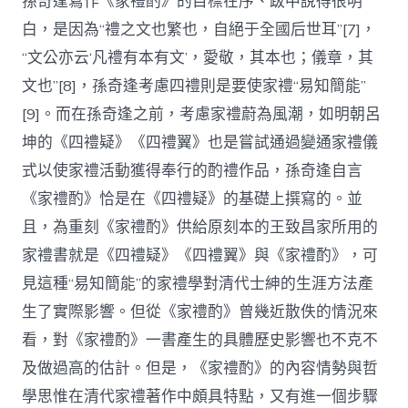
孫奇逢寫作《家禮酌》的目標在序、跋中說得很明
白，是因為“禮之文也繁也，自絕于全國后世耳”[7]，
“文公亦云‘凡禮有本有文’，愛敬，其本也；儀章，其
文也”[8]，孫奇逢考慮四禮則是要使家禮“易知簡能”
[9]。而在孫奇逢之前，考慮家禮蔚為風潮，如明朝呂
坤的《四禮疑》《四禮翼》也是嘗試通過變通家禮儀
式以使家禮活動獲得奉行的酌禮作品，孫奇逢自言
《家禮酌》恰是在《四禮疑》的基礎上撰寫的。並
且，為重刻《家禮酌》供給原刻本的王致昌家所用的
家禮書就是《四禮疑》《四禮翼》與《家禮酌》，可
見這種“易知簡能”的家禮學對清代士紳的生涯方法產
生了實際影響。但從《家禮酌》曾幾近散佚的情況來
看，對《家禮酌》一書產生的具體歷史影響也不克不
及做過高的估計。但是，《家禮酌》的內容情勢與哲
學思惟在清代家禮著作中頗具特點，又有進一個步驟