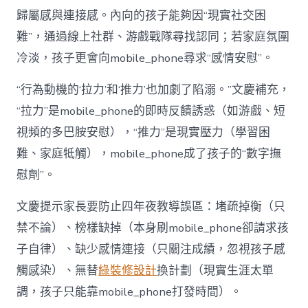
歸屬感與連接感。內向的孩子能夠因“現實社交困
難”，通過線上社群、游戲戰隊尋找認同；若家庭氛圍
冷淡，孩子更會向mobile_phone尋求“感情安慰”。
“行為動機的‘拉力’和‘推力’也加劇了陷溺。”文慶補充，
“拉力”是mobile_phone的即時反饋誘惑（如游戲、短
視頻的多巴胺安慰），“推力”是現實壓力（學習困
難、家庭牴觸），mobile_phone成了孩子的“數字撫
慰劑”。
文慶提示家長要防止四年夜教導誤區：堵疏掉衡（只
禁不論）、榜樣缺掉（本身刷mobile_phone卻請求孩
子自律）、缺少感情連接（只關注成績，忽視孩子感
觸感染）、無替
綠裝修設計
換計劃（現實生涯太單
調，孩子只能靠mobile_phone打發時間）。