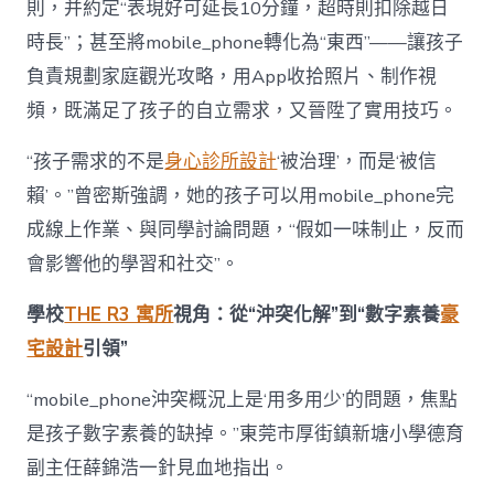
則，并約定“表現好可延長10分鐘，超時則扣除越日
時長”；甚至將mobile_phone轉化為“東西”——讓孩子
負責規劃家庭觀光攻略，用App收拾照片、制作視
頻，既滿足了孩子的自立需求，又晉陞了實用技巧。
“孩子需求的不是
身心診所設計
‘被治理’，而是‘被信
賴’。”曾密斯強調，她的孩子可以用mobile_phone完
成線上作業、與同學討論問題，“假如一味制止，反而
會影響他的學習和社交”。
學校
THE R3 寓所
視角：從“沖突化解”到“數字素養
豪
宅設計
引領”
“mobile_phone沖突概況上是‘用多用少’的問題，焦點
是孩子數字素養的缺掉。”東莞市厚街鎮新塘小學德育
副主任薛錦浩一針見血地指出。