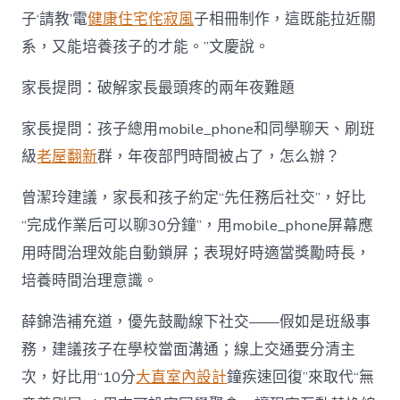
子‘請教’電
健康住宅
侘寂風
子相冊制作，這既能拉近關
系，又能培養孩子的才能。”文慶說。
家長提問：破解家長最頭疼的兩年夜難題
家長提問：孩子總用mobile_phone和同學聊天、刷班
級
老屋翻新
群，年夜部門時間被占了，怎么辦？
曾潔玲建議，家長和孩子約定“先任務后社交”，好比
“完成作業后可以聊30分鐘”，用mobile_phone屏幕應
用時間治理效能自動鎖屏；表現好時適當獎勵時長，
培養時間治理意識。
薛錦浩補充道，優先鼓勵線下社交——假如是班級事
務，建議孩子在學校當面溝通；線上交通要分清主
次，好比用“10分
大直室內設計
鐘疾速回復”來取代“無