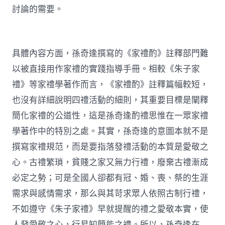
討論的需要。
具體內容方面，孫奇逢撰寫的《家禮酌》註釋部門難
以被直接用作家禮的實踐指導手冊。相較《朱子家
禮》等家禮學著作而言，《家禮酌》註釋篇幅較短，
也沒有詳細說明四禮活動的細則，其重要目標是闡釋
簡化家禮的公道性，這是孫奇逢酌禮思惟在一眾家禮
學著作中的特別之處。其實，孫奇逢的意圖本就不是
撰寫家禮規范，而是要指落發禮活動的本質是愛敬之
心。古禮繁瑣，貧賤之家又無力行禮，廢棄古禮漸成
必定之勢；可是全國人卻都有冠、婚、喪、祭的生涯
需求與感情需求，那么與其苛求眾人依照古制行禮，
不如遵守《朱子家禮》早就提醒的禮之愛敬本實，使
人發愛敬之心，行易知簡能之禮。所以，孫奇逢在