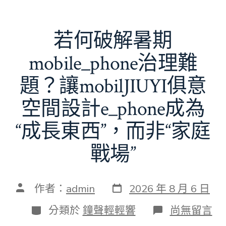
若何破解暑期
mobile_phone治理難
題？讓mobilJIUYI俱意
空間設計e_phone成為
“成長東西”，而非“家庭
戰場”
發
文
作者：
admin
2026 年 8 月 6 日
表
章
日
作
分
在
分類於
鐘聲輕輕響
尚無留言
期
者
類
〈若