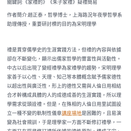
關鍵詞:《家禮酌》《朱子家禮》疑禮簡易
討〉
中
作者簡介:趙正泰，哲學博士，上海路況年夜學哲學系
助理傳授，重要研討標的目的為宋明理學
禮是貫穿儒學史的生涯實踐方法，但禮的內容與依據
卻在不斷變化，顯示出儒家哲學的豐富性與活動性。
中古以后出現了變經禮學為家禮學的趨勢，宋明理學
家善于以心性、天理、知己等本體概念賦予儒家德性
以超出性與廣泛性，形上的德性又需與人倫日用相結
合才幹構成具體的人的成德成善的生涯實踐，所以理
學需求從頭詮禮。但是，在殊相的人倫日用里試圖設
立一種不變的軌制性儀章
講座場地
是困難的，且易演
變為社會規訓，于是理學家一方面不斷修訂禮學，一