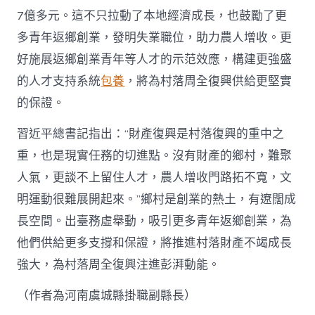
7億多元。這不只拉動了本地經濟成長，也鼓勵了更
多青年返鄉創業，發明失業職位，助力農人增收。更
好施展返鄉創業青年等人才的示范效應，構建更強盛
的人才支持系統
包養
，將為村落周全復興供給更堅實
的保證。
習近平總書記指出：“財產復興是村落復興的重中之
重，也是現實任務的切進點。沒有財產的鄉村，難聚
人氣，更談不上留住人才，農人增收門路拓不寬，文
明運動很難展開起來。”鄉村是創業的熱土，有遼闊成
長空間。出臺務虛舉動，吸引更多青年返鄉創業，為
他們供給更多支撐和保證，將推進村落財產不竭成長
強大，為村落周全復興注進彭湃動能。
（作者為河南虞城縣掛職副縣長）