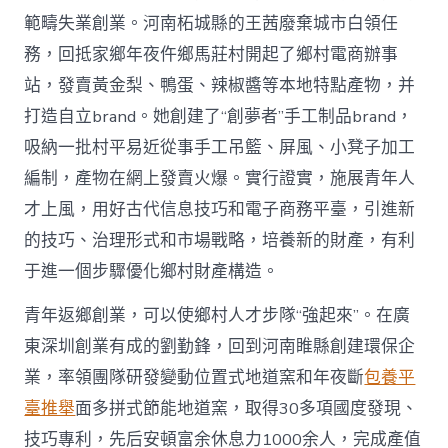
範疇失業創業。河南柘城縣的王茜廢棄城市白領任
務，回抵家鄉年夜仵鄉馬莊村開起了鄉村電商辦事
站，發賣黃金梨、鴨蛋、辣椒醬等本地特點產物，并
打造自立brand。她創建了“創夢者”手工制品brand，
吸納一批村平易近從事手工吊籃、屏風、小凳子加工
編制，產物在網上發賣火爆。實行證實，施展青年人
才上風，用好古代信息技巧和電子商務平臺，引進新
的技巧、治理形式和市場戰略，培養新的財產，有利
于進一個步驟優化鄉村財產構造。
青年返鄉創業，可以使鄉村人才步隊“強起來”。在廣
東深圳創業有成的劉勤鋒，回到河南睢縣創建環保企
業，率領團隊研發變動位置式地道窯和年夜斷
包養平
臺推舉
面多拼式節能地道窯，取得30多項國度發現、
技巧專利，先后安頓富余休息力1000余人，完成產值