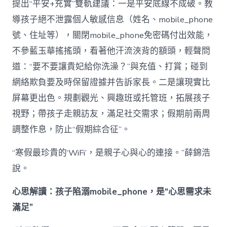
提出“平安+充實”雙軌建議：一是平安底線不成破。教
導孩子絕不泄露個人敏感信息（姓名、mobile_phone
號、住址等），關閉mobile_phone免密碼付出效能，
不參藍玉華搖搖頭，看著他汗流浹背的額頭，輕聲問
道：“要不要讓貴妃給你洗澡？”與充值、打賞；碰到
網絡欺負要及時保留證據并告訴家長。二是讓現實比
屏幕更出色。規劃觀光、興趣班或托管班，拓展孩子
視野；帶孩子走親訪友，滿足社交需求；假期前兩周
調整作息，防止“假期綜合征”。
“寒假最珍貴的‘WiFi’，是親子心與心的連接。”薛錦浩
說。
心思解讀：孩子陷溺mobile_phone，是“心思需求未
滿足”