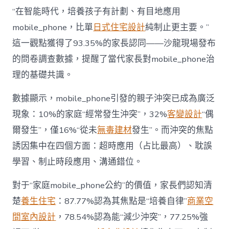
長
東
“在智能時代，培養孩子有計劃、有目地應用
西”，
mobile_phone，比單
日式住宅設計
純制止更主要。”
而
非
這一觀點獲得了93.35%的家長認同——沙龍現場發布
“家
的問卷調查數據，提醒了當代家長對mobile_phone治
庭
戰
理的基礎共識。
場”〉
中
數據顯示，mobile_phone引發的親子沖突已成為廣泛
現象：10%的家庭“經常發生沖突”，32%
客變設計
“偶
爾發生”，僅16%“從未
無毒建材
發生”。而沖突的焦點
誘因集中在四個方面：超時應用（占比最高）、耽誤
學習、制止時段應用、溝通錯位。
對于“家庭mobile_phone公約”的價值，家長們認知清
楚
養生住宅
：87.77%認為其焦點是“培養自律”
商業空
間室內設計
，78.54%認為能“減少沖突”，77.25%強