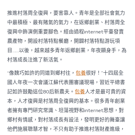
村
落
推進村落周全復興，要害靠人。青年是全部社會氣力
財
產
中最積極、最有賭氣的氣力，在返鄉創業、村落周全
復
復興中飾演側重要腳色。經由過程internet平臺發賣
興
注
農產物，開設村落特點餐廳，開闢村落特點游玩項
進
目……以後，越來越多青年返鄉創業，年夜顯身手，為
人
才
村落成長注進了新活氣。
死
水
“像魏巧如許的同道到鄉村往，
包養
很好！”十四屆全
甜
心
國人年夜一次會議江蘇代表團審議現場，習近平總書
寶
記如許鼓勵這位80后新農夫。
包養
人才是最可貴的資
物
查
本，人才復興是村落周全復興的基本。很多青年創業
包
者擁有專門研究常識、坦蕩視野和internet思想，對
養
網
鄉村有情感，對村落成長有設法，發明更好的舞臺讓
_
他們施展聰慧才智，不只有助于推進村落財產進級，
中