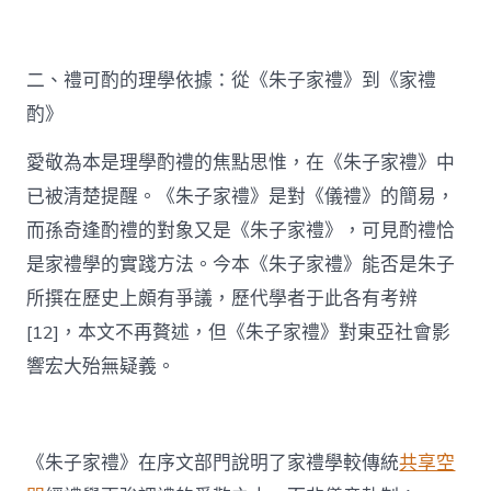
二、禮可酌的理學依據：從《朱子家禮》到《家禮
酌》
愛敬為本是理學酌禮的焦點思惟，在《朱子家禮》中
已被清楚提醒。《朱子家禮》是對《儀禮》的簡易，
而孫奇逢酌禮的對象又是《朱子家禮》，可見酌禮恰
是家禮學的實踐方法。今本《朱子家禮》能否是朱子
所撰在歷史上頗有爭議，歷代學者于此各有考辨
[12]，本文不再贅述，但《朱子家禮》對東亞社會影
響宏大殆無疑義。
《朱子家禮》在序文部門說明了家禮學較傳統
共享空