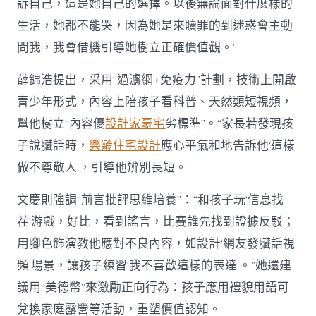
訴自己，這是她自己的選擇。以後無論面對什麼樣的
生活，她都不能哭，因為她是來贖罪的到迷惑會主動
問我，我會借機引導她樹立正確價值觀。”
薛錦浩提出，采用“過濾網+免疫力”計劃，技術上開啟
青少年形式，內容上陪孩子看科普、天然類短視頻，
幫他樹立“內容優
設計家豪宅
劣標準”。“家長若發現孩
子說臟話時，
樂齡住宅設計
應心平氣和地告訴他‘這樣
做不尊敬人’，引導他辨別長短。”
文慶則強調“前言批評思維培養”：“和孩子玩‘信息找
茬’游戲，好比，看到謠言，比賽誰先找到證據反駁；
用腳色飾演教他應對不良內容，如設計‘網友發臟話視
頻’場景，讓孩子練習‘我不喜歡這樣的表達’。”她還建
議用“美德幣”來激勵正向行為：孩子應用禮貌用語可
兌換家庭露營等活動，重塑價值認知。