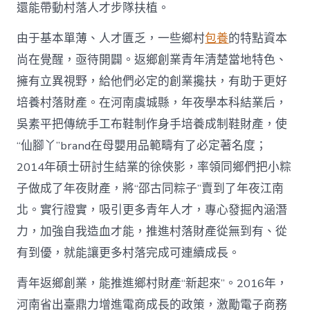
國
還能帶動村落人才步隊扶植。
網〉
中
由于基本單薄、人才匱乏，一些鄉村
包養
的特點資本
尚在覺醒，亟待開闢。返鄉創業青年清楚當地特色、
擁有立異視野，給他們必定的創業攙扶，有助于更好
培養村落財產。在河南虞城縣，年夜學本科結業后，
吳素平把傳統手工布鞋制作身手培養成制鞋財產，使
“仙腳丫”brand在母嬰用品範疇有了必定著名度；
2014年碩士研討生結業的徐俠影，率領同鄉們把小粽
子做成了年夜財產，將“邵古同粽子”賣到了年夜江南
北。實行證實，吸引更多青年人才，專心發掘內涵潛
力，加強自我造血才能，推進村落財產從無到有、從
有到優，就能讓更多村落完成可連續成長。
青年返鄉創業，能推進鄉村財產“新起來”。2016年，
河南省出臺鼎力增進電商成長的政策，激勵電子商務