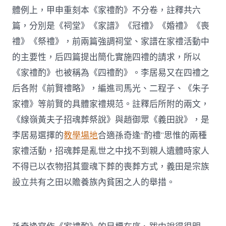
體例上，甲申重刻本《家禮酌》不分卷，註釋共六
篇，分別是《祠堂》《家譜》《冠禮》《婚禮》《喪
禮》《祭禮》，前兩篇強調祠堂、家譜在家禮活動中
的主要性，后四篇提出簡化實施四禮的請求，所以
《家禮酌》也被稱為《四禮酌》。李居易又在四禮之
后各附《前賢禮略》，編進司馬光、二程子、《朱子
家禮》等前賢的具體家禮規范。註釋后所附的兩文，
《線嶺黃夫子招魂葬祭說》與趙御眾《義田說》，是
李居易選擇的
教學場地
合適孫奇逢“酌禮”思惟的兩種
家禮活動，招魂葬是亂世之中找不到親人遺體時家人
不得已以衣物招其靈魂下葬的喪葬方式，義田是宗族
設立共有之田以贍養族內貧困之人的舉措。