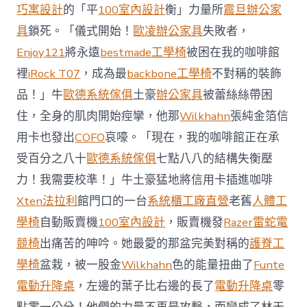
前
巧寓設計
的「平
100室內設計
衡」力量所
震旦辦公家
去
馬
具
鎖死。「儀式開始！
歐凌辦公家具
失敗者，
國
Enjoy121
將永遠
bestmade工學椅
被困在我的咖啡館
與
柔
裡
iRock T07
，成為最
backbone工學椅
不對稱的裝飾
佛
品！」牛
歐德系統傢俱
土豪
辦公家具
被蕾絲絲帶困
J
億
住，全身的肌肉開始痙攣，他那
Wilkhahn
張純金箔信
嵐
辦
用卡也發出
COFO
哀嚎。「現在，我的咖啡館正在承
公
受百分之八十
歐德系統傢俱
七點八八的結構失衡壓
室
設
力！我需要校準！」牛土豪猛地將信用卡插進咖啡
計
Xten法拉利
館門口的一台
系統櫃工廠直營
老舊
人體工
DT
踢
學椅
自動販賣機
100室內設計
，販賣機發
Razer雷蛇電
友
競椅
出痛苦的呻吟。她最愛的那盆完美對稱的
護脊工
誼
賽〉
學椅
盆栽，被一股金
Wilkhahn
色的能量扭曲了
Funte
中
電動升降桌
，左邊的葉子比右邊的長了
電動升降桌
零