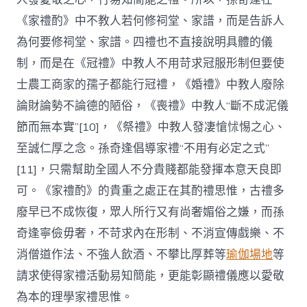
《家禮酌》中不教人若何修祠堂、家譜，而是告訴人
為何要修祠堂、家譜。四禮也不直接說明具體的儀
制，而是在《冠禮》中教人不用苛求冠服形制但要使
士農工商家的孺子都能行冠禮，《婚禮》中教人廢除
論財論勢不論德的陋俗，《喪禮》中教人“斷不成泥儀
節而無本實”[10]，《祭禮》中教人發凄愴怵惕之心、
至誠仁厚之念。孫奇逢倡導家禮“不用有必定之式”
[11]，只需幫助全國人不分貴賤都能發揮本意天良即
可。《家禮酌》的貴重之處正在其酌禮思惟，古禮多
廢早已不成恢復，眾人所行又有尚奢媚俗之嫌，而孫
奇逢寧儉毋奢，不苛求內在形制、不消宣傳戲樂、不
消僧道作法、不強人飲酒、不攀比厚葬等
瑜伽場地
等
請求使得家禮活動易知簡能，更能彰顯禮儀應以愛敬
為本的理學家禮思惟。