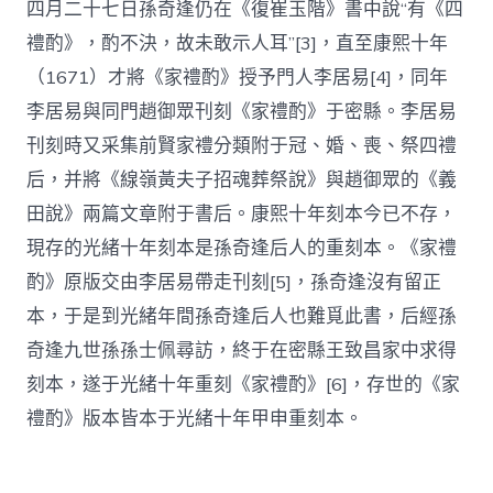
四月二十七日孫奇逢仍在《復崔玉階》書中說“有《四
禮酌》，酌不決，故未敢示人耳”[3]，直至康熙十年
（1671）才將《家禮酌》授予門人李居易[4]，同年
李居易與同門趙御眾刊刻《家禮酌》于密縣。李居易
刊刻時又采集前賢家禮分類附于冠、婚、喪、祭四禮
后，并將《線嶺黃夫子招魂葬祭說》與趙御眾的《義
田說》兩篇文章附于書后。康熙十年刻本今已不存，
現存的光緒十年刻本是孫奇逢后人的重刻本。《家禮
酌》原版交由李居易帶走刊刻[5]，孫奇逢沒有留正
本，于是到光緒年間孫奇逢后人也難覓此書，后經孫
奇逢九世孫孫士佩尋訪，終于在密縣王致昌家中求得
刻本，遂于光緒十年重刻《家禮酌》[6]，存世的《家
禮酌》版本皆本于光緒十年甲申重刻本。