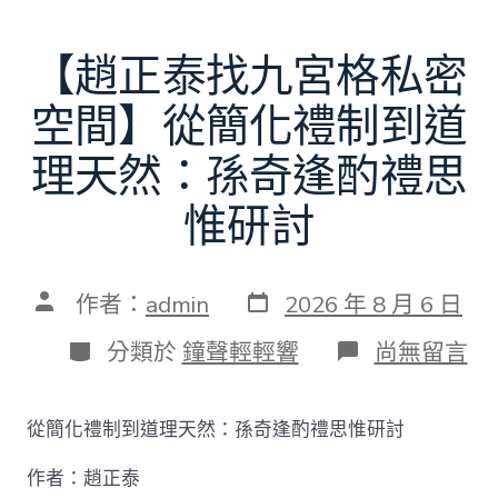
【趙正泰找九宮格私密
空間】從簡化禮制到道
理天然：孫奇逢酌禮思
惟研討
發
文
作者：
admin
2026 年 8 月 6 日
表
章
日
作
分
在
分類於
鐘聲輕輕響
尚無留言
期
者
類
〈【趙
正
泰
從簡化禮制到道理天然：孫奇逢酌禮思惟研討
找
九
作者：趙正泰
宮