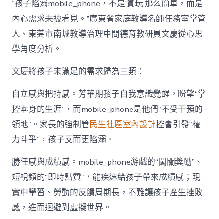
“孩子陷溺mobile_phone，不是‘貪玩’那么簡單，而是
內心需求未被看見。”廣東省家庭教導名師任務室掌管
人、東莞市南城教導治理中間德育教研員文慶從心思
學角度分析。
文慶將孩子未滿足的需求歸為三類：
自立感與把持感。芳華期孩子自我意識覺醒，盼望“掌
控本身的生涯”，而mobile_phone是他們“不受干預的
領地”。家長的強制管
民生社區室內設計
控會引發“權
力斗爭”，孩子反而更陷溺。
勝任感與成績感。mobile_phone游戲的“闖關獎勵”、
短視頻的“即時點贊”，能疾速給孩子帶來成績感；現
實中學習、勞動的反饋周期長，不難讓孩子產生挫敗
感，進而迴避到虛擬世界。