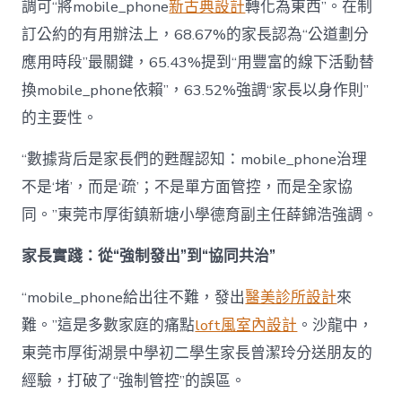
調可“將mobile_phone
新古典設計
轉化為東西”。在制
訂公約的有用辦法上，68.67%的家長認為“公道劃分
應用時段”最關鍵，65.43%提到“用豐富的線下活動替
換mobile_phone依賴”，63.52%強調“家長以身作則”
的主要性。
“數據背后是家長們的甦醒認知：mobile_phone治理
不是‘堵’，而是‘疏’；不是單方面管控，而是全家協
同。”東莞市厚街鎮新塘小學德育副主任薛錦浩強調。
家長實踐：從“強制發出”到“協同共治”
“mobile_phone給出往不難，發出
醫美診所設計
來
難。”這是多數家庭的痛點
loft風室內設計
。沙龍中，
東莞市厚街湖景中學初二學生家長曾潔玲分送朋友的
經驗，打破了“強制管控”的誤區。