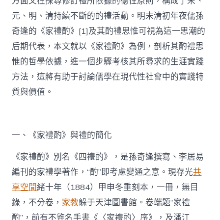
方面又在探尋修訂禮所依據的德性原則，構成了宋、
元、明、清持續不斷的酌禮活動。明末清初年夜儒孫
奇逢的《家禮酌》[1]及其酌禮思惟可視為這一思潮的
后期代表，本文就以《家禮酌》為例，剖析其酌禮思
惟的哲學依據，進一個步驟考核其所尋求的生涯實踐
方法，這將有助于討論儒學在現代性社會中的實踐特
質與價值。
一、《家禮酌》與禮的簡化
《家禮酌》別名《四禮酌》，是孫奇逢撰寫、李居易
編刊的家禮學著作，“酌”即考慮變通之意。現存光
共
享空間
緒十年（1884）甲申冬重刻本，一冊，無目
錄，不分卷，
家教
躲于天津圖書館。卷端題“家禮
酌”，前有不簽名手書《〈家禮酌〉序》，及潘江