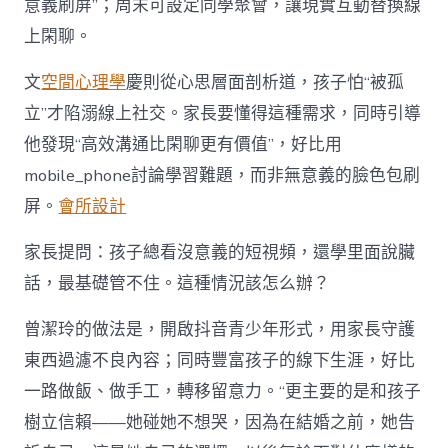
意義刷屏”；周末可設定同學聚會，讓現實互動替換線
上閑聊。
文
空間心理學
慶則從心思層面剖析道，孩子怕“被孤
立”才陷溺線上社交。家長要懂得這種需求，同時引導
他發現“高效溝通比閑聊更有價值”，好比用
mobile_phone討論學習難題，而非無意義的臉色包刷
屏。
會所設計
家長提問：孩子總看沒意義的短視頻，還學里面說臟
話，最基礎管不住。這種情況該怎么辦？
曾潔玲的做法是，開啟抖音青少年形式，用家長守護
東西過濾不良內容；同時豐富孩子的線下生涯，好比
一路做飯、做手工，轉移留意力。“更主要的是和孩子
樹立信賴——她碰她不想哭，因為在結婚之前，她告