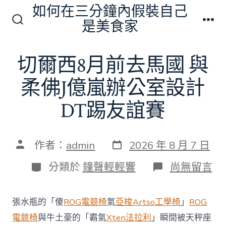
跳
如何在三分鐘內假裝自己
至
是美食家
搜
選
主
尋
單
切
要
切爾西8月前去馬國 與
換
內
開
關
柔佛J億嵐辦公室設計
容
DT踢友誼賽
發
文
作者：
admin
2026 年 8 月 7 日
表
章
日
作
分
在
分類於
鐘聲輕輕響
尚無留言
期
者
類
〈切
爾
西
張水瓶的「傻
ROG電競椅
氣
亞梭Artso工學椅
」
ROG
8
月
電競椅
與牛土豪的「霸氣
Xten法拉利
」瞬間被天秤座