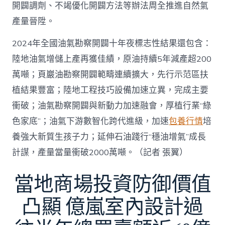
開闢調劑、不竭優化開闢方法等辦法周全推進自然氣
產量晉陞。
2024年全國油氣勘察開闢十年夜標志性結果還包含：
陸地油氣增儲上產再獲佳績，原油持續5年減產超200
萬噸；頁巖油勘察開闢範疇連續擴大，先行示范區扶
植結果豐富；陸地工程技巧設備加速立異，完成主要
衝破；油氣勘察開闢與新動力加速融會，厚植行業“綠
色家底”；油氣下游數智化跨代進級，加速
包養行情
培
養強大新質生孩子力；延伸石油踐行“穩油增氣”成長
計謀，產量當量衝破2000萬噸。（記者 張翼）
當地商場投資防御價值
凸顯 億嵐室內設計過