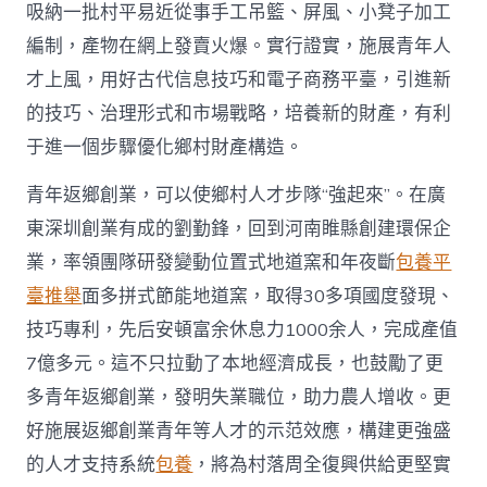
吸納一批村平易近從事手工吊籃、屏風、小凳子加工
編制，產物在網上發賣火爆。實行證實，施展青年人
才上風，用好古代信息技巧和電子商務平臺，引進新
的技巧、治理形式和市場戰略，培養新的財產，有利
于進一個步驟優化鄉村財產構造。
青年返鄉創業，可以使鄉村人才步隊“強起來”。在廣
東深圳創業有成的劉勤鋒，回到河南睢縣創建環保企
業，率領團隊研發變動位置式地道窯和年夜斷
包養平
臺推舉
面多拼式節能地道窯，取得30多項國度發現、
技巧專利，先后安頓富余休息力1000余人，完成產值
7億多元。這不只拉動了本地經濟成長，也鼓勵了更
多青年返鄉創業，發明失業職位，助力農人增收。更
好施展返鄉創業青年等人才的示范效應，構建更強盛
的人才支持系統
包養
，將為村落周全復興供給更堅實