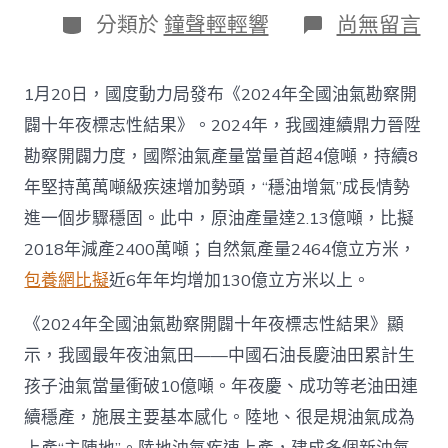
日
作
分
在
分類於
鐘聲輕輕響
尚無留言
期
者
類
〈往
年
國
1月20日，國度動力局發布《2024年全國油氣勘察開
際
油
闢十年夜標志性結果》。2024年，我國連續鼎力晉陞
氣
勘察開闢力度，國際油氣產量當量首超4億噸，持續8
查
包
年堅持萬萬噸級疾速增加勢頭，“穩油增氣”成長情勢
養
進一個步驟穩固。此中，原油產量達2.13億噸，比擬
app
產
2018年減產2400萬噸；自然氣產量2464億立方米，
量
包養網比擬
近6年年均增加130億立方米以上。
當
量
首
《2024年全國油氣勘察開闢十年夜標志性結果》顯
超
示，我國最年夜油氣田——中國石油長慶油田累計生
4
億
孩子油氣當量衝破10億噸。年夜慶、成功等老油田連
噸
續穩產，施展主要基本感化。陸地、很是規油氣成為
_
中