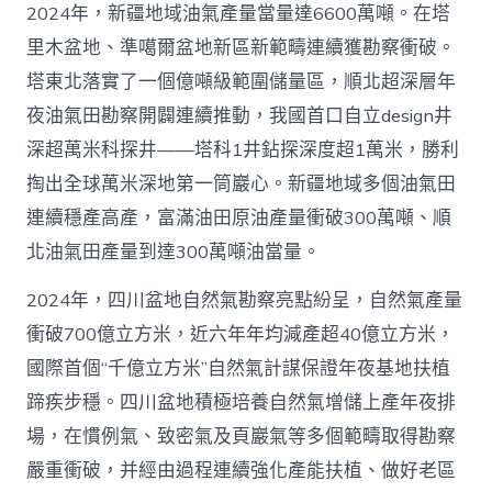
2024年，新疆地域油氣產量當量達6600萬噸。在塔
里木盆地、準噶爾盆地新區新範疇連續獲勘察衝破。
塔東北落實了一個億噸級範圍儲量區，順北超深層年
夜油氣田勘察開闢連續推動，我國首口自立design井
深超萬米科探井——塔科1井鉆探深度超1萬米，勝利
掏出全球萬米深地第一筒巖心。新疆地域多個油氣田
連續穩產高產，富滿油田原油產量衝破300萬噸、順
北油氣田產量到達300萬噸油當量。
2024年，四川盆地自然氣勘察亮點紛呈，自然氣產量
衝破700億立方米，近六年年均減產超40億立方米，
國際首個“千億立方米”自然氣計謀保證年夜基地扶植
蹄疾步穩。四川盆地積極培養自然氣增儲上產年夜排
場，在慣例氣、致密氣及頁巖氣等多個範疇取得勘察
嚴重衝破，并經由過程連續強化產能扶植、做好老區