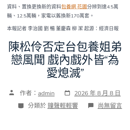
資料、置換更換新的資料
包養網 花圃
分辨到達4.5萬
輛、12.5萬輛，家電以舊換新170萬套。
本報記者 李治國 劉 暢 董慶森 柳 潔 起源：經濟日報
陳松伶否定台包養姐弟
戀風聞 戲內戲外皆“為
愛熄滅”
發
文
作者：
admin
2026 年 8 月 8 日
表
章
日
作
分
在
分類於
鐘聲輕輕響
尚無留言
期
者
類
〈陳
松
伶
否