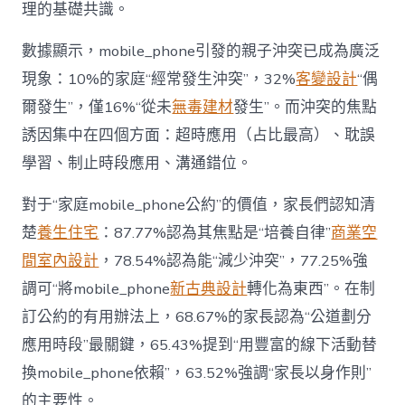
戰
理的基礎共識。
場”〉
中
數據顯示，mobile_phone引發的親子沖突已成為廣泛
現象：10%的家庭“經常發生沖突”，32%
客變設計
“偶
爾發生”，僅16%“從未
無毒建材
發生”。而沖突的焦點
誘因集中在四個方面：超時應用（占比最高）、耽誤
學習、制止時段應用、溝通錯位。
對于“家庭mobile_phone公約”的價值，家長們認知清
楚
養生住宅
：87.77%認為其焦點是“培養自律”
商業空
間室內設計
，78.54%認為能“減少沖突”，77.25%強
調可“將mobile_phone
新古典設計
轉化為東西”。在制
訂公約的有用辦法上，68.67%的家長認為“公道劃分
應用時段”最關鍵，65.43%提到“用豐富的線下活動替
換mobile_phone依賴”，63.52%強調“家長以身作則”
的主要性。