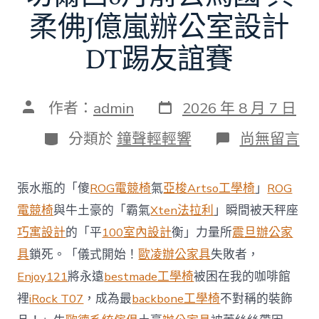
柔佛J億嵐辦公室設計
DT踢友誼賽
發
文
作者：
admin
2026 年 8 月 7 日
表
章
日
作
分
在
分類於
鐘聲輕輕響
尚無留言
期
者
類
〈切
爾
西
張水瓶的「傻
ROG電競椅
氣
亞梭Artso工學椅
」
ROG
8
月
電競椅
與牛土豪的「霸氣
Xten法拉利
」瞬間被天秤座
前
巧寓設計
的「平
100室內設計
衡」力量所
震旦辦公家
去
馬
具
鎖死。「儀式開始！
歐凌辦公家具
失敗者，
國
Enjoy121
將永遠
bestmade工學椅
被困在我的咖啡館
與
柔
裡
iRock T07
，成為最
backbone工學椅
不對稱的裝飾
佛