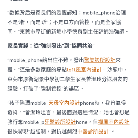
“數據背后是家長們的甦醒認知：mobile_phone治理
不是‘堵’，而是‘疏’；不是單方面管控，而是全家協
同。”東莞市厚街鎮新塘小學德育副主任薛錦浩強調。
家長實踐：從“強制發出”到“協同共治”
“mobile_phone給出往不難，發出
醫美診所設計
來
難。”這是多數家庭的痛點
loft風室內設計
。沙龍中，
東莞市厚街湖景中學初二學生家長曾潔玲分送朋友的
經驗，打破了“強制管控”的誤區。
“孩子陷溺mobile_
天母室內設計
phone時，我曾氣得
發抖。”曾潔玲坦言，最後面對這種情況，她也曾想過
強行奪mobile_p
牙醫診所設計
hone，但
禪風室內設計
很快發現“越強制，對抗越劇烈
中醫診所設計
”。