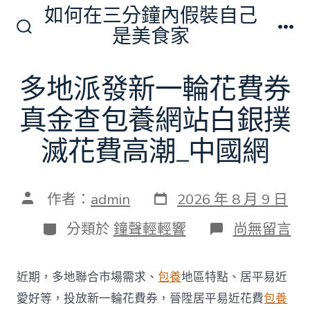
跳
如何在三分鐘內假裝自己
至
是美食家
搜
選
主
尋
單
切
要
多地派發新一輪花費券
換
內
開
關
真金查包養網站白銀撲
容
滅花費高潮_中國網
發
文
作者：
admin
2026 年 8 月 9 日
表
章
日
作
分
在
分類於
鐘聲輕輕響
尚無留言
期
者
類
〈多
地
派
近期，多地聯合市場需求、
包養
地區特點、居平易近
發
新
愛好等，投放新一輪花費券，晉陞居平易近花費
包養