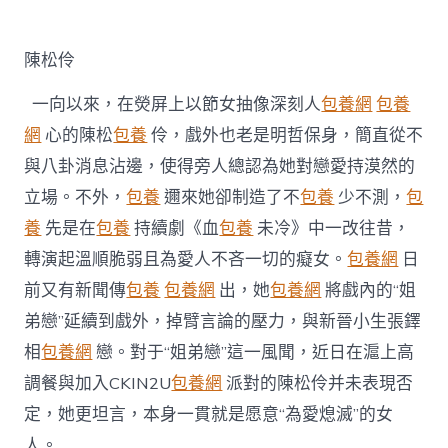
定
台
包
陳松伶
養
姐
一向以來，在熒屏上以節女抽像深刻人
包養網
包養
弟
戀
網
心的陳松
包養
伶，戲外也老是明哲保身，簡直從不
風
與八卦消息沾邊，使得旁人總認為她對戀愛持漠然的
聞
戲
立場。不外，
包養
邇來她卻制造了不
包養
少不測，
包
內
養
先是在
包養
持續劇《血
包養
未冷》中一改往昔，
戲
外
轉演起溫順脆弱且為愛人不吝一切的癡女。
包養網
日
皆
前又有新聞傳
包養
包養網
出，她
包養網
將戲內的“姐
“為
愛
弟戀”延續到戲外，掉臂言論的壓力，與新晉小生張鐸
熄
滅”〉
相
包養網
戀。對于“姐弟戀”這一風聞，近日在滬上高
中
調餐與加入CKIN2U
包養網
派對的陳松伶并未表現否
定，她更坦言，本身一貫就是愿意“為愛熄滅”的女
人。