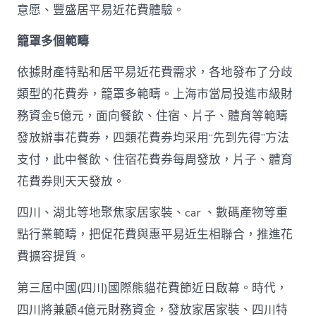
一
意愿、豐盛居平易近花費體驗。
輪
花
籠罩多個範疇
費
券
真
依據財產特點和居平易近花費需求，各地發布了分歧
金
類型的花費券，籠罩多範疇。上海市當局投進市級財
查
包
務資金5億元，面向餐飲、住宿、片子、體育等範疇
養
發放辦事花費券，四類花費券均采用“先到先得”方法
網
站
支付，此中餐飲、住宿花費券每周發放，片子、體育
白
花費券則天天發放。
銀
撲
滅
四川、湖北等地聚焦家居家裝、car 、數碼產物等重
花
點行業範疇，把促花費與惠平易近生相聯合，推進花
費
高
費擴容提質。
潮
_
第三屆中國(四川)國際熊貓花費節近日啟幕。時代，
中
四川將兼顧4億元財務資金，發放家居家裝、四川特
國