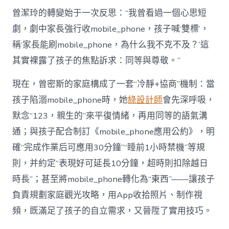
曾潔玲的轉變始于一次反思：“我曾看過一個心思短
劇，劇中家長強行收mobile_phone，孩子喊‘雙標’，
稱‘家長能刷mobile_phone，為什么我不克不及？’這
其實裸露了孩子的焦點訴求：同等與尊敬。”
現在，曾密斯的家庭構成了一套“冷靜+協商”機制：當
孩子陷溺mobile_phone時，她
綠設計師
會先深呼吸，
默念“123，親生的”來平復情緒，再用同等的語氣溝
通；與孩子配合制訂《mobile_phone應用公約》，明
確“完成作業后可應用30分鐘”“睡前1小時禁機”等規
則，并約定“表現好可延長10分鐘，超時則扣除越日
時長”；甚至將mobile_phone轉化為“東西”——讓孩子
負責規劃家庭觀光攻略，用App收拾照片、制作視
頻，既滿足了孩子的自立需求，又晉陞了實用技巧。