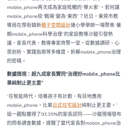
理
mobile_phone再次成為家庭牴觸的“導火索”。若何讓
難
題？
mobile_phone從“戰場”變為“東西”？近日，東莞市教
讓
導局在厚街鎮新
親子空間設計
塘小學舉辦一場聚焦“暑
mobilJIUYI
俱
期mobile_phone科學治理”的家庭教導沙龍引發熱
意
議，家長代表、教導專家齊聚一堂，從數據調研、心
空
間
思剖析、實踐指南等多維度，拆解mobile_phone治理
設
計
的密碼。
e_phone
成
數據透視：超九成家長贊同“治理好mobile_phone比
為
單純制止更主要”
“成
長
東
“在智能時代，培養孩子有計劃、有目地應用
西”，
mobile_phone，比單
日式住宅設計
純制止更主要。”
而
非
這一觀點獲得了93.35%的家長認同——沙龍現場發布
“家
的問卷調查數據，提醒了當代家長對mobile_phone治
庭