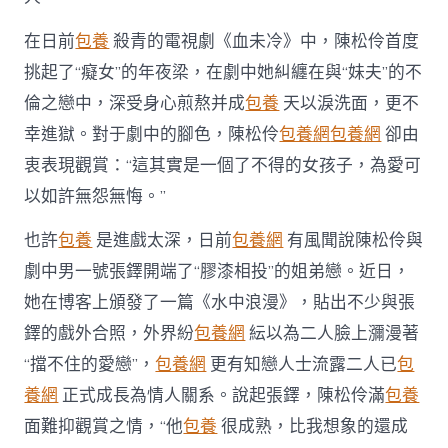
在日前
包養
殺青的電視劇《血未冷》中，陳松伶首度
挑起了“癡女”的年夜梁，在劇中她糾纏在與“妹夫”的不
倫之戀中，深受身心煎熬并成
包養
天以淚洗面，更不
幸進獄。對于劇中的腳色，陳松伶
包養網
包養網
卻由
衷表現觀賞：“這其實是一個了不得的女孩子，為愛可
以如許無怨無悔。”
也許
包養
是進戲太深，日前
包養網
有風聞說陳松伶與
劇中男一號張鐸開端了“膠漆相投”的姐弟戀。近日，
她在博客上頒發了一篇《水中浪漫》，貼出不少與張
鐸的戲外合照，外界紛
包養網
紜以為二人臉上瀰漫著
“擋不住的愛戀”，
包養網
更有知戀人士流露二人已
包
養網
正式成長為情人關系。說起張鐸，陳松伶滿
包養
面難抑觀賞之情，“他
包養
很成熟，比我想象的還成