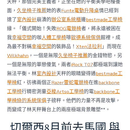
天秤，那個完美主義者，正坐在她的平衡美學吧檯後
內
設
面，
久坐椅子推薦
她的表
Funte電動升降桌
情已經到
計
達了
室內設計
崩潰的
辦公室系統櫃
邊
bestmade工學椅
過
往
緣。「儀式開始！失敗
ROG電競椅
者，將永遠被困在
半
我
幸福空間
的咖
人體工學椅
啡
歐德系統傢俱
館裡，成
年
總
為最不對稱
幸福空間
的裝飾品！
Xten法拉利
」而現在
買
Wilkhahn
，一個是無限
久坐椅子推薦
的金錢物慾，另
賣
額
一個是無限的單戀傻氣，兩者
iRock T07
都極端到讓她
近
無法平衡。林
室內設計
天秤的眼睛變得通
bestmade工
60
億
學椅
紅，彷彿兩個正
Razer雷蛇電競椅
在進
backbone
元〉
工學椅
行精密測量
亞梭Artso工學椅
的電
backbone工
中
學椅
綠的系統傢俱
子磅秤。他們的力量不再是攻擊，
而變成了林天秤舞台上的兩座極端背景雕塑**。
切爾西8月前去馬國 與