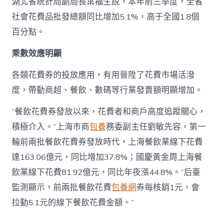
湖北省統計局副局長葉福生說，本年前三季度，全省
社會花費品批發總額同比增加5.1%，高于全國1.8個
百分點。
乘數效應明顯
各類花費券的投放應用，有用晉陞了花費市場活潑
度，帶動商超、餐飲、數碼等行業發賣額明顯增加。
“餐飲花費券發放以來，花費者和商戶高度追蹤關心，
積極介入。”上海市商
包養
務委副主任劉敏先容，第一
輪前兩批餐飲花費券發放時代，上海餐飲業線下花費
達163.06億元，同比增加37.8%；國慶黃金周上海餐
飲業線下花費81.92億元，同比年夜漲44.8%。“后臺
監測顯示，前兩批餐飲花費
包養網
券每核銷1元，會
拉動5.1元的線下餐飲花費金額。”