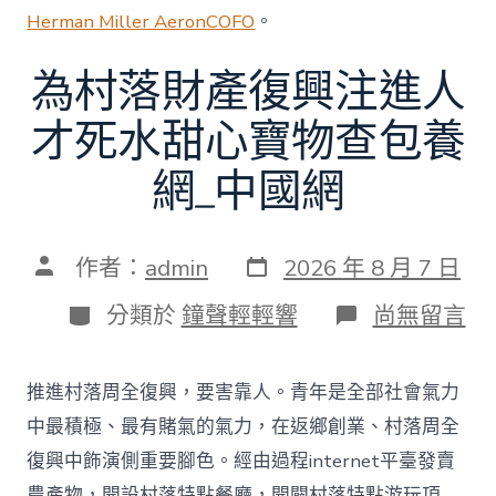
Herman Miller Aeron
COFO
。
為村落財產復興注進人
才死水甜心寶物查包養
網_中國網
發
文
作者：
admin
2026 年 8 月 7 日
表
章
日
作
分
在
分類於
鐘聲輕輕響
尚無留言
期
者
類
〈為
村
落
推進村落周全復興，要害靠人。青年是全部社會氣力
財
產
中最積極、最有賭氣的氣力，在返鄉創業、村落周全
復
復興中飾演側重要腳色。經由過程internet平臺發賣
興
注
農產物，開設村落特點餐廳，開闢村落特點游玩項