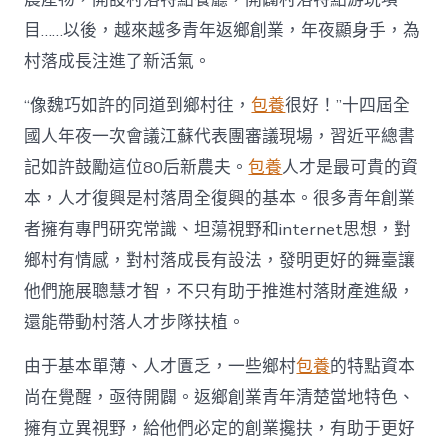
進
目……以後，越來越多青年返鄉創業，年夜顯身手，為
人
才
村落成長注進了新活氣。
死
水
“像魏巧如許的同道到鄉村往，
包養
很好！”十四屆全
甜
心
國人年夜一次會議江蘇代表團審議現場，習近平總書
寶
記如許鼓勵這位80后新農夫。
包養
人才是最可貴的資
物
查
本，人才復興是村落周全復興的基本。很多青年創業
包
者擁有專門研究常識、坦蕩視野和internet思想，對
養
網
鄉村有情感，對村落成長有設法，發明更好的舞臺讓
_
他們施展聰慧才智，不只有助于推進村落財產進級，
中
國
還能帶動村落人才步隊扶植。
網〉
中
由于基本單薄、人才匱乏，一些鄉村
包養
的特點資本
尚在覺醒，亟待開闢。返鄉創業青年清楚當地特色、
擁有立異視野，給他們必定的創業攙扶，有助于更好