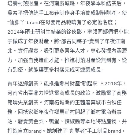
培養村落財產。在河南虞城縣，年夜學本科結業后，
吳素平把傳統手工布鞋制作身手培養成制鞋財產，使
“仙腳丫”brand在母嬰用品範疇有了必定著名度；
2014年碩士研討生結業的徐俠影，率領同鄉們把小粽
子做成了年夜財產，將“邵古同粽子”賣到了年夜江南
北。實行證實，吸引更多青年人才，專心發掘內涵潛
力，加強自我造血才能，推進村落財產從無到有、從
有到優，就能讓更多村落完成可連續成長。
青年返鄉創業，能推進鄉村財產“新起來”。2016年，
河南省出臺鼎力增進電商成長的政策，激勵電子商務
範疇失業創業。河南柘城縣的王茜廢棄城市白領任
務，回抵家鄉年夜仵鄉馬莊村開起了鄉村電商辦事
站，發賣黃金梨、鴨蛋、辣椒醬等本地特點產物，并
打造自立brand。她創建了“創夢者”手工制品brand，