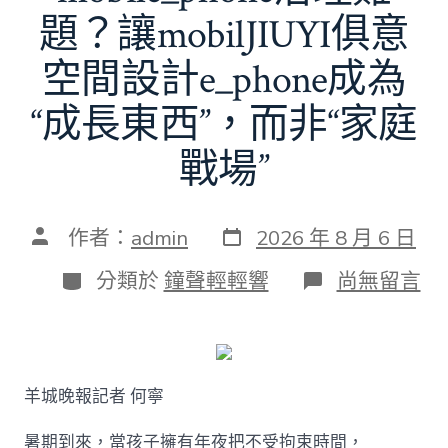
題？讓mobilJIUYI俱意
空間設計e_phone成為
“成長東西”，而非“家庭
戰場”
發
文
作者：
admin
2026 年 8 月 6 日
表
章
日
作
分
在
分類於
鐘聲輕輕響
尚無留言
期
者
類
〈若
何
破
解
暑
羊城晚報記者 何寧
期
mobile_ph
治
暑期到來，當孩子擁有年夜把不受拘束時間，