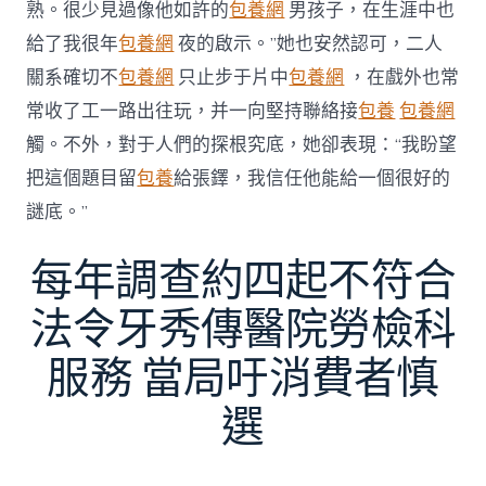
熟。很少見過像他如許的
包養網
男孩子，在生涯中也
給了我很年
包養網
夜的啟示。”她也安然認可，二人
關系確切不
包養網
只止步于片中
包養網
，在戲外也常
常收了工一路出往玩，并一向堅持聯絡接
包養
包養網
觸。不外，對于人們的探根究底，她卻表現：“我盼望
把這個題目留
包養
給張鐸，我信任他能給一個很好的
謎底。”
每年調查約四起不符合
法令牙秀傳醫院勞檢科
服務 當局吁消費者慎
選