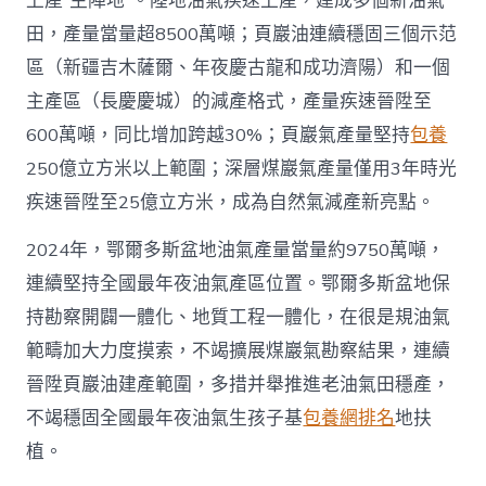
上產“主陣地”。陸地油氣疾速上產，建成多個新油氣
國
田，產量當量超8500萬噸；頁巖油連續穩固三個示范
網〉
中
區（新疆吉木薩爾、年夜慶古龍和成功濟陽）和一個
主產區（長慶慶城）的減產格式，產量疾速晉陞至
600萬噸，同比增加跨越30%；頁巖氣產量堅持
包養
250億立方米以上範圍；深層煤巖氣產量僅用3年時光
疾速晉陞至25億立方米，成為自然氣減產新亮點。
2024年，鄂爾多斯盆地油氣產量當量約9750萬噸，
連續堅持全國最年夜油氣產區位置。鄂爾多斯盆地保
持勘察開闢一體化、地質工程一體化，在很是規油氣
範疇加大力度摸索，不竭擴展煤巖氣勘察結果，連續
晉陞頁巖油建產範圍，多措并舉推進老油氣田穩產，
不竭穩固全國最年夜油氣生孩子基
包養網排名
地扶
植。