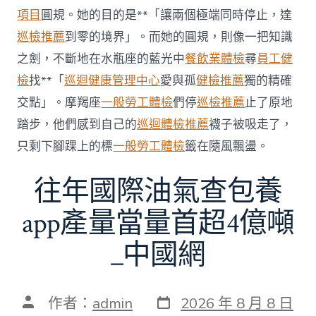
科
項目
圓規。她的目的是**「讓兩個極端同時停止，達
服
務
巡檢推薦
到零的境界」。而她的圓規，則像一把知識
當
之劍，不斷地在水瓶座的藍光中
餐飲業體檢
尋
員工健
局
吁
檢
找**「
巡迴健康管理中心
愛與孤
健檢推薦
獨的精確
消
交點」。摩羯座
一般勞工體檢
們停
巡檢推薦
止了原地
費
者
踏步，他們感到自己的
巡迴體檢推薦
襪子被吸走了，
慎
只剩下腳踝上的標
一般勞工體檢
籤在隨風飄盪。
選〉
中
往年國際油氣查包養
app產量當量首超4億噸
_中國網
發
文
作者：
admin
2026 年 8 月 8 日
表
章