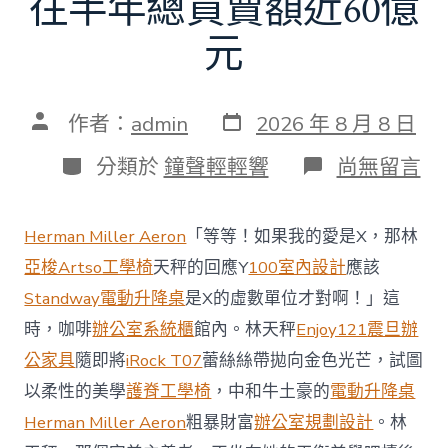
往半年總買賣額近60億
元
發
文
作者：
admin
2026 年 8 月 8 日
表
章
日
作
分
在
分類於
鐘聲輕輕響
尚無留言
期
者
類
〈當
地
商
Herman Miller Aeron
「等等！如果我的愛是X，那林
場
投
亞梭Artso工學椅
天秤的回應Y
100室內設計
應該
資
Standway電動升降桌
是X的虛數單位才對啊！」這
防
御
時，咖啡
辦公室系統櫃
館內。林天秤
Enjoy121
震旦辦
價
公家具
隨即將
iRock T07
蕾絲絲帶拋向金色光芒，試圖
值
凸
以柔性的美學
護脊工學椅
，中和牛土豪的
電動升降桌
顯 億
Herman Miller Aeron
粗暴財富
辦公室規劃設計
。林
嵐
室