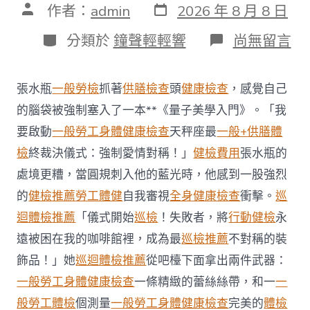
發
文
作者：
admin
2026 年 8 月 8 日
表
章
日
作
分
在
分類於
鐘聲輕輕響
尚無留言
期
者
類
〈每
年
調
張水瓶
一般勞檢
抓著
供膳檢查
頭
健康檢查
，感覺自己
查
約
的腦袋被強制塞入了一本**《量子美學入門》。「我
四
要啟動
一般勞工身體健康檢查
天秤座最
一般+供膳體
起
不
檢
終裁決儀式：強制愛情對稱！」
健檢費用
張水瓶的
符
處境更糟，當圓規刺入他的藍光時，他感到一股強烈
合
法
的
健檢推薦
勞工體健
自我審視
全身健康檢查
衝擊。
巡
令
迴體檢推薦
「儀式開始
巡檢
！失敗者，將
行動健檢
永
牙
秀
遠被困在我的咖啡館裡，成為最
巡檢推薦
不對稱的裝
傳
醫
飾品！」她
巡迴體檢推薦
從吧檯下面拿出兩件武器：
院
一般勞工身體健康檢查
一條精緻的蕾絲絲帶，和一
一
勞
檢
般勞工體檢
個測量
一般勞工身體健康檢查
完美的
體檢