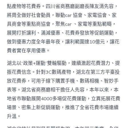
網〉
點產物等花費券。四川省商務廳副廳長陳友清先容，
中
將周全做好社會動員，聯動car 協會、家電協會、家
具商會等重點商協會，聚焦car 、家電等重點範疇，
展開打折讓利、滿減優惠、花費券發放等促銷運動，
做到優惠力度全年最年夜，讓利範圍達10億元，讓花
費者實在享用優惠。
湖北以“政策+運動”雙輪驅動，連續激起花費潛力、提
振花費信念。針對3C數碼產物，湖北在第三方平臺投
放花費券，可用于線下購置手機、數碼相機、智妙手
表等。湖北省商務廳相干擔任人先容，本年以來，本
地省市聯動展開4000多場促花費運動，立異拓展花費
場景、密集上新促銷運動，推進了全省花費市場連續
升溫。