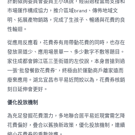
計劃徵詢委員會委員王小琪說，經由過程當局支撐和
市場運作構成協力，推介區域brand、傳佈地域文
明、拓展產物銷路，完成了生孩子、暢通與花費的良
性輪迴。
從應用反應看，花費券有用帶動花費的同時，也存在
發放渠道少、應用場景單一、多少數字不敷等題目。
家住成都會錦江區三圣街道的左佼說，本身曾搶到過
一張“批發餐飲花費券”，終極由於運動商戶離家遠而
廢棄應用。湖北宜昌市平易近閆姣以為，花費券核銷
刻日延伸會更好。
優化投放機制
為充足發掘花費潛力，多地聯合居平易近現實需乞降
花費偏好，疊合以舊換新政策，優化投放機制，連續
縮小花費券的乘數效應。