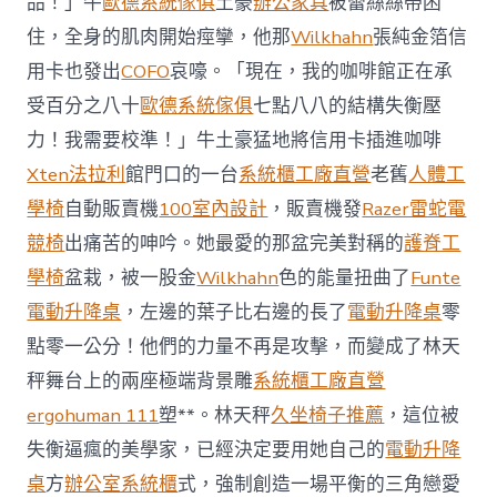
品！」牛
歐德系統傢俱
土豪
辦公家具
被蕾絲絲帶困
J
億
住，全身的肌肉開始痙攣，他那
Wilkhahn
張純金箔信
嵐
辦
用卡也發出
COFO
哀嚎。「現在，我的咖啡館正在承
公
受百分之八十
歐德系統傢俱
七點八八的結構失衡壓
室
設
力！我需要校準！」牛土豪猛地將信用卡插進咖啡
計
Xten法拉利
館門口的一台
系統櫃工廠直營
老舊
人體工
DT
踢
學椅
自動販賣機
100室內設計
，販賣機發
Razer雷蛇電
友
競椅
出痛苦的呻吟。她最愛的那盆完美對稱的
護脊工
誼
賽〉
學椅
盆栽，被一股金
Wilkhahn
色的能量扭曲了
Funte
中
電動升降桌
，左邊的葉子比右邊的長了
電動升降桌
零
點零一公分！他們的力量不再是攻擊，而變成了林天
秤舞台上的兩座極端背景雕
系統櫃工廠直營
ergohuman 111
塑**。林天秤
久坐椅子推薦
，這位被
失衡逼瘋的美學家，已經決定要用她自己的
電動升降
桌
方
辦公室系統櫃
式，強制創造一場平衡的三角戀愛