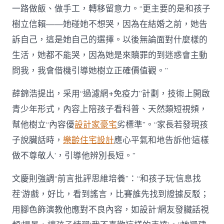
一路做飯、做手工，轉移留意力。“更主要的是和孩子
樹立信賴——她碰她不想哭，因為在結婚之前，她告
訴自己，這是她自己的選擇。以後無論面對什麼樣的
生活，她都不能哭，因為她是來贖罪的到迷惑會主動
問我，我會借機引導她樹立正確價值觀。”
薛錦浩提出，采用“過濾網+免疫力”計劃，技術上開啟
青少年形式，內容上陪孩子看科普、天然類短視頻，
幫他樹立“內容優
設計家豪宅
劣標準”。“家長若發現孩
子說臟話時，
樂齡住宅設計
應心平氣和地告訴他‘這樣
做不尊敬人’，引導他辨別長短。”
文慶則強調“前言批評思維培養”：“和孩子玩‘信息找
茬’游戲，好比，看到謠言，比賽誰先找到證據反駁；
用腳色飾演教他應對不良內容，如設計‘網友發臟話視