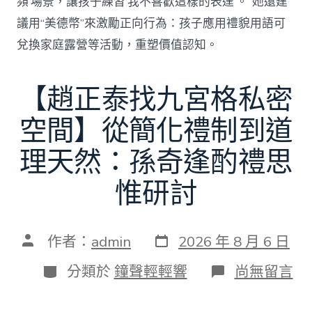
頻’場景，讓孩子練習‘我不喜歡這樣的表達’。”她還建
議用“美德幣”來激勵正向行為：孩子應用禮貌用語可
兌換家庭露營等活動，重塑價值認知。
【趙正泰找九宮格私密
空間】從簡化禮制到道
理天然：孫奇逢酌禮思
惟研討
發
文
作者：
admin
2026 年 8 月 6 日
表
章
日
作
分
在
分類於
鐘聲輕輕響
尚無留言
期
者
類
〈【趙
正