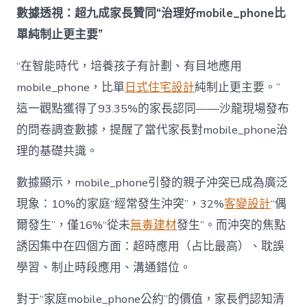
成
數據透視：超九成家長贊同“治理好mobile_phone比
為
單純制止更主要”
“成
長
東
“在智能時代，培養孩子有計劃、有目地應用
西”，
mobile_phone，比單
日式住宅設計
純制止更主要。”
而
非
這一觀點獲得了93.35%的家長認同——沙龍現場發布
“家
的問卷調查數據，提醒了當代家長對mobile_phone治
庭
戰
理的基礎共識。
場”〉
中
數據顯示，mobile_phone引發的親子沖突已成為廣泛
現象：10%的家庭“經常發生沖突”，32%
客變設計
“偶
爾發生”，僅16%“從未
無毒建材
發生”。而沖突的焦點
誘因集中在四個方面：超時應用（占比最高）、耽誤
學習、制止時段應用、溝通錯位。
對于“家庭mobile_phone公約”的價值，家長們認知清