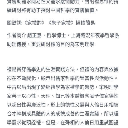
實踐既需求簡易性又需求感情動力，對酌禮思惟的持
禮
思
續研討將有助于探討中國哲學的實踐價值。
惟
研
關鍵詞:《家禮酌》《朱子家禮》疑禮簡易
討〉
中
作者簡介:趙正泰，哲學博士，上海路況年夜學哲學系
助理傳授，重要研討標的目的為宋明理學
禮是貫穿儒學史的生涯實踐方法，但禮的內容與依據
卻在不斷變化，顯示出儒家哲學的豐富性與活動性。
中古以后出現了變經禮學為家禮學的趨勢，宋明理學
家善于以心性、天理、知己等本體概念賦予儒家德性
以超出性與廣泛性，形上的德性又需與人倫日用相結
合才幹構成具體的人的成德成善的生涯實踐，所以理
學需求從頭詮禮。但是，在殊相的人倫日用里試圖設