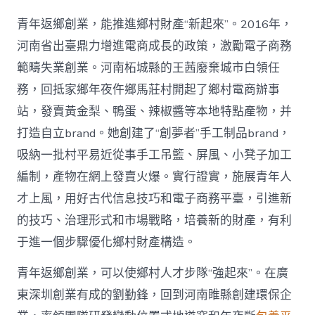
青年返鄉創業，能推進鄉村財產“新起來”。2016年，
河南省出臺鼎力增進電商成長的政策，激勵電子商務
範疇失業創業。河南柘城縣的王茜廢棄城市白領任
務，回抵家鄉年夜仵鄉馬莊村開起了鄉村電商辦事
站，發賣黃金梨、鴨蛋、辣椒醬等本地特點產物，并
打造自立brand。她創建了“創夢者”手工制品brand，
吸納一批村平易近從事手工吊籃、屏風、小凳子加工
編制，產物在網上發賣火爆。實行證實，施展青年人
才上風，用好古代信息技巧和電子商務平臺，引進新
的技巧、治理形式和市場戰略，培養新的財產，有利
于進一個步驟優化鄉村財產構造。
青年返鄉創業，可以使鄉村人才步隊“強起來”。在廣
東深圳創業有成的劉勤鋒，回到河南睢縣創建環保企