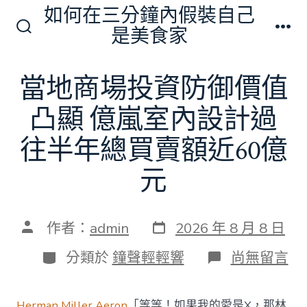
跳
如何在三分鐘內假裝自己
至
是美食家
搜
選
主
尋
單
切
要
當地商場投資防御價值
換
內
開
關
凸顯 億嵐室內設計過
容
往半年總買賣額近60億
元
發
文
作者：
admin
2026 年 8 月 8 日
表
章
日
作
分
在
分類於
鐘聲輕輕響
尚無留言
期
者
類
〈當
地
商
Herman Miller Aeron
「等等！如果我的愛是X，那林