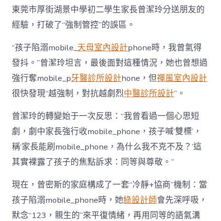
東莞市厚街湖景中學初二學生家長曾潔玲分送朋友的
經驗，打破了“強制管控”的誤區。
“孩子陷溺mobile_
天母室內設計
phone時，我曾氣得
發抖。”曾潔玲坦言，最後面對這種情況，她也曾想過
強行奪mobile_p
牙醫診所設計
hone，但
禪風室內設計
很快發現“越強制，對抗越劇烈
中醫診所設計
”。
曾潔玲的轉變始于一次反思：“我曾看過一個心思短
劇，劇中家長強行收mobile_phone，孩子喊‘雙標’，
稱‘家長能刷mobile_phone，為什么我不克不及？’這
其實裸露了孩子的焦點訴求：同等與尊敬。”
現在，曾密斯的家庭構成了一套“冷靜+協商”機制：當
孩子陷溺mobile_phone時，她
綠設計師
會先深呼吸，
默念“123，親生的”來平復情緒，再用同等的語氣溝