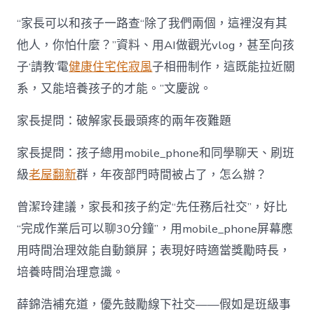
“家長可以和孩子一路查“除了我們兩個，這裡沒有其
他人，你怕什麼？”資料、用AI做觀光vlog，甚至向孩
子‘請教’電
健康住宅
侘寂風
子相冊制作，這既能拉近關
系，又能培養孩子的才能。”文慶說。
家長提問：破解家長最頭疼的兩年夜難題
家長提問：孩子總用mobile_phone和同學聊天、刷班
級
老屋翻新
群，年夜部門時間被占了，怎么辦？
曾潔玲建議，家長和孩子約定“先任務后社交”，好比
“完成作業后可以聊30分鐘”，用mobile_phone屏幕應
用時間治理效能自動鎖屏；表現好時適當獎勵時長，
培養時間治理意識。
薛錦浩補充道，優先鼓勵線下社交——假如是班級事