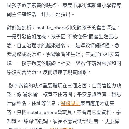
是孩子數字素養的缺掉。”東莞市厚街鎮新塘小學德育
副主任薛錦浩一針見血地指出。
薛錦浩剖析，mobile_phone沖突對孩子的傷害深遠：
一是引發信賴危機，孩子因“不被懂得”而產生逆反心
思，自立治理才能越來越弱；二是導致情緒掉控，急
躁易怒成為常態，影響學習和生涯；三是形成社交窘
境——孩子過度依賴線上社交，認為“不玩游戲就和同
學沒配合話題”，反而疏遠了現實關系。
“數字素養的缺掉重要體現在三個方面：自我管控力缺
乏，像‘漏水桶’一樣管不住時間；平安意識單薄，輕易
泄露姓名、住址等信息；
遊艇設計
東西應用才能完
善，只把mobile_phone當玩具，不會用它查資料、學
知識。”薛錦浩強調，家長不應只做“治理者”，更要做