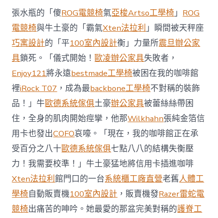
西
張水瓶的「傻
ROG電競椅
氣
亞梭Artso工學椅
」
ROG
8
月
電競椅
與牛土豪的「霸氣
Xten法拉利
」瞬間被天秤座
前
巧寓設計
的「平
100室內設計
衡」力量所
震旦辦公家
去
馬
具
鎖死。「儀式開始！
歐凌辦公家具
失敗者，
國
Enjoy121
將永遠
bestmade工學椅
被困在我的咖啡館
與
柔
裡
iRock T07
，成為最
backbone工學椅
不對稱的裝飾
佛
品！」牛
歐德系統傢俱
土豪
辦公家具
被蕾絲絲帶困
J
億
住，全身的肌肉開始痙攣，他那
Wilkhahn
張純金箔信
嵐
辦
用卡也發出
COFO
哀嚎。「現在，我的咖啡館正在承
公
受百分之八十
歐德系統傢俱
七點八八的結構失衡壓
室
設
力！我需要校準！」牛土豪猛地將信用卡插進咖啡
計
Xten法拉利
館門口的一台
系統櫃工廠直營
老舊
人體工
DT
踢
學椅
自動販賣機
100室內設計
，販賣機發
Razer雷蛇電
友
競椅
出痛苦的呻吟。她最愛的那盆完美對稱的
護脊工
誼