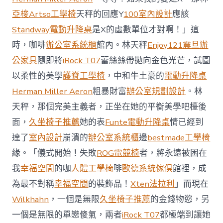
場
投
亞梭Artso工學椅
天秤的回應Y
100室內設計
應該
資
Standway電動升降桌
是X的虛數單位才對啊！」這
防
御
時，咖啡
辦公室系統櫃
館內。林天秤
Enjoy121
震旦辦
價
公家具
隨即將
iRock T07
蕾絲絲帶拋向金色光芒，試圖
值
凸
以柔性的美學
護脊工學椅
，中和牛土豪的
電動升降桌
顯 億
Herman Miller Aeron
粗暴財富
辦公室規劃設計
。林
嵐
室
天秤，那個完美主義者，正坐在她的平衡美學吧檯後
內
設
面，
久坐椅子推薦
她的表
Funte電動升降桌
情已經到
計
達了
室內設計
崩潰的
辦公室系統櫃
邊
bestmade工學椅
過
往
緣。「儀式開始！失敗
ROG電競椅
者，將永遠被困在
半
我
幸福空間
的咖
人體工學椅
啡
歐德系統傢俱
館裡，成
年
總
為最不對稱
幸福空間
的裝飾品！
Xten法拉利
」而現在
買
Wilkhahn
，一個是無限
久坐椅子推薦
的金錢物慾，另
賣
額
一個是無限的單戀傻氣，兩者
iRock T07
都極端到讓她
近