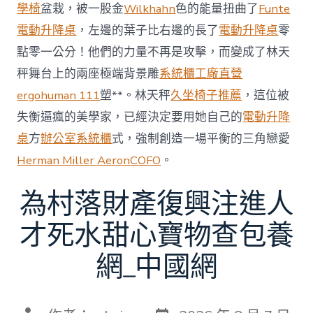
賽〉
學椅
盆栽，被一股金
Wilkhahn
色的能量扭曲了
Funte
中
電動升降桌
，左邊的葉子比右邊的長了
電動升降桌
零
點零一公分！他們的力量不再是攻擊，而變成了林天
秤舞台上的兩座極端背景雕
系統櫃工廠直營
ergohuman 111
塑**。林天秤
久坐椅子推薦
，這位被
失衡逼瘋的美學家，已經決定要用她自己的
電動升降
桌
方
辦公室系統櫃
式，強制創造一場平衡的三角戀愛
Herman Miller Aeron
COFO
。
為村落財產復興注進人
才死水甜心寶物查包養
網_中國網
發