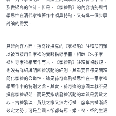
及做過高的估計。但是，《家禮酌》的內容情勢與哲
學思惟在清代家禮著作中頗具特點，又有進一個步驟
討論的需要。
具體內容方面，孫奇逢撰寫的《家禮酌》註釋部門難
以被直接用作家禮的實踐指導手冊。相較《朱子家
禮》等家禮學著作而言，《家禮酌》註釋篇幅較短，
也沒有詳細說明四禮活動的細則，其重要目標是闡釋
簡化家禮的公道性，這是孫奇逢酌禮思惟在一眾家禮
學著作中的特別之處。其實，孫奇逢的意圖本就不是
撰寫家禮規范，而是要指落發禮活動的本質是愛敬之
心。古禮繁瑣，貧賤之家又無力行禮，廢棄古禮漸成
必定之勢；可是全國人卻都有冠、婚、喪、祭的生涯