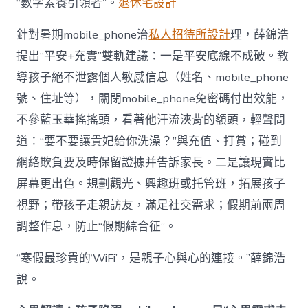
“數字素養引領者”。
退休宅設計
針對暑期mobile_phone治
私人招待所設計
理，薛錦浩
提出“平安+充實”雙軌建議：一是平安底線不成破。教
導孩子絕不泄露個人敏感信息（姓名、mobile_phone
號、住址等），關閉mobile_phone免密碼付出效能，
不參藍玉華搖搖頭，看著他汗流浹背的額頭，輕聲問
道：“要不要讓貴妃給你洗澡？”與充值、打賞；碰到
網絡欺負要及時保留證據并告訴家長。二是讓現實比
屏幕更出色。規劃觀光、興趣班或托管班，拓展孩子
視野；帶孩子走親訪友，滿足社交需求；假期前兩周
調整作息，防止“假期綜合征”。
“寒假最珍貴的‘WiFi’，是親子心與心的連接。”薛錦浩
說。