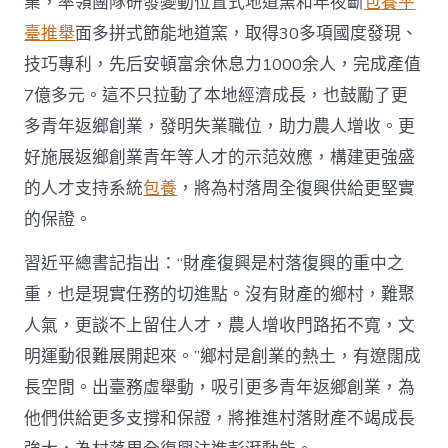
業，率領團隊研發變動位置式地道窯和年夜斷
包養平
臺推舉
面多拼式節能地道窯，取得30多項國度發現、
技巧專利，先后安頓富余休息力1000余人，完成產值
7億多元。這不只拉動了本地經濟成長，也鼓勵了更
多青年返鄉創業，發明失業職位，助力農人增收。更
好施展返鄉創業青年等人才的示范效應，構建更強盛
的人才支持系統
包養
，將為村落周全復興供給更堅實
的保證。
習近平總書記指出：“財產復興是村落復興的重中之
重，也是現實任務的切進點。沒有財產的鄉村，難聚
人氣，更談不上留住人才，農人增收門路拓不寬，文
明運動很難展開起來。”鄉村是創業的熱土，有遼闊成
長空間。出臺務虛舉動，吸引更多青年返鄉創業，為
他們供給更多支撐和保證，將推進村落財產不竭成長