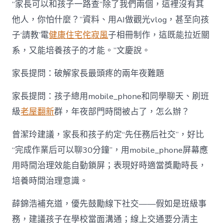
“家長可以和孩子一路查“除了我們兩個，這裡沒有其
他人，你怕什麼？”資料、用AI做觀光vlog，甚至向孩
子‘請教’電
健康住宅
侘寂風
子相冊制作，這既能拉近關
系，又能培養孩子的才能。”文慶說。
家長提問：破解家長最頭疼的兩年夜難題
家長提問：孩子總用mobile_phone和同學聊天、刷班
級
老屋翻新
群，年夜部門時間被占了，怎么辦？
曾潔玲建議，家長和孩子約定“先任務后社交”，好比
“完成作業后可以聊30分鐘”，用mobile_phone屏幕應
用時間治理效能自動鎖屏；表現好時適當獎勵時長，
培養時間治理意識。
薛錦浩補充道，優先鼓勵線下社交——假如是班級事
務，建議孩子在學校當面溝通；線上交通要分清主