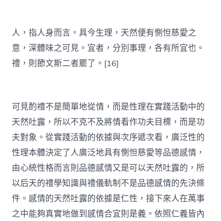
人，指人身而言。具今生理，天然便有惻怛慈愛之
意，深體味之可見。宜者，分別事理，各有所宜也。
禮，則節文斯二者罷了。[16]
可見酌禮不是簡單地從情，而是性理在實踐活動中的
天然吐露，所以不克不及將情看作功夫目標，而是功
夫對象。從實踐活動的依據與次序遞次看，廣泛性的
性理本體決定了人廣泛地具有惻怛慈愛等品德感情，
由心統性格而言則品德感情又是可以天然吐露的，所
以后天的禮學知識與禮儀軌制不是品德感情的先決條
件。感情的天然吐露的依據是仁性，接下來人在萬事
之中能夠真實地做到感情合宜則是義。依照仁義皆內