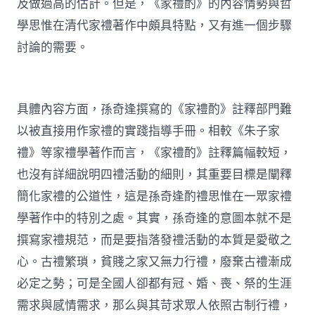
及做過高的估計。但是，《家禮酌》的內容情勢與哲
學思惟在清代家禮著作中頗具特點，又有進一個步驟
討論的需要。
具體內容方面，孫奇逢撰寫的《家禮酌》註釋部門難
以被直接用作家禮的實踐指導手冊。相較《朱子家
禮》等家禮學著作而言，《家禮酌》註釋篇幅較短，
也沒有詳細說明四禮活動的細則，其重要目標是闡釋
簡化家禮的公道性，這是孫奇逢酌禮思惟在一眾家禮
學著作中的特別之處。其實，孫奇逢的意圖本就不是
撰寫家禮規范，而是要指落發禮活動的本質是愛敬之
心。古禮繁瑣，貧賤之家又無力行禮，廢棄古禮漸成
必定之勢；可是全國人卻都有冠、婚、喪、祭的生涯
需求與感情需求，那么與其苛求眾人依照古制行禮，