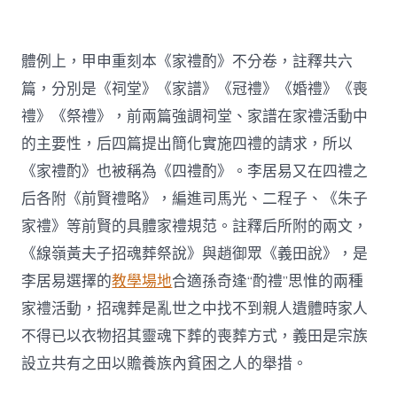
體例上，甲申重刻本《家禮酌》不分卷，註釋共六
篇，分別是《祠堂》《家譜》《冠禮》《婚禮》《喪
禮》《祭禮》，前兩篇強調祠堂、家譜在家禮活動中
的主要性，后四篇提出簡化實施四禮的請求，所以
《家禮酌》也被稱為《四禮酌》。李居易又在四禮之
后各附《前賢禮略》，編進司馬光、二程子、《朱子
家禮》等前賢的具體家禮規范。註釋后所附的兩文，
《線嶺黃夫子招魂葬祭說》與趙御眾《義田說》，是
李居易選擇的
教學場地
合適孫奇逢“酌禮”思惟的兩種
家禮活動，招魂葬是亂世之中找不到親人遺體時家人
不得已以衣物招其靈魂下葬的喪葬方式，義田是宗族
設立共有之田以贍養族內貧困之人的舉措。