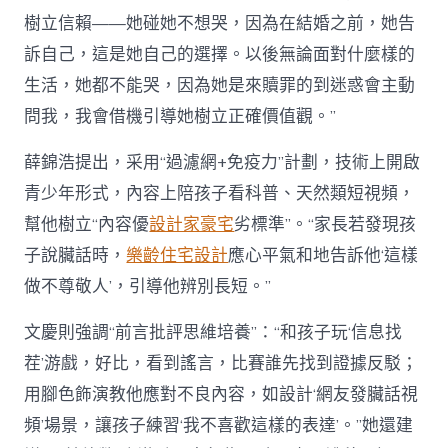
樹立信賴——她碰她不想哭，因為在結婚之前，她告
訴自己，這是她自己的選擇。以後無論面對什麼樣的
生活，她都不能哭，因為她是來贖罪的到迷惑會主動
問我，我會借機引導她樹立正確價值觀。”
薛錦浩提出，采用“過濾網+免疫力”計劃，技術上開啟
青少年形式，內容上陪孩子看科普、天然類短視頻，
幫他樹立“內容優
設計家豪宅
劣標準”。“家長若發現孩
子說臟話時，
樂齡住宅設計
應心平氣和地告訴他‘這樣
做不尊敬人’，引導他辨別長短。”
文慶則強調“前言批評思維培養”：“和孩子玩‘信息找
茬’游戲，好比，看到謠言，比賽誰先找到證據反駁；
用腳色飾演教他應對不良內容，如設計‘網友發臟話視
頻’場景，讓孩子練習‘我不喜歡這樣的表達’。”她還建