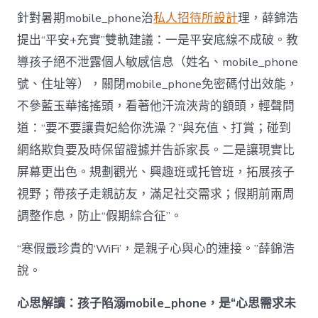
針對暑期mobile_phone治
私人招待所設計
理，薛錦浩
提出“平安+充實”雙軌建議：一是平安底線不成破。教
導孩子絕不泄露個人敏感信息（姓名、mobile_phone
號、住址等），關閉mobile_phone免密碼付出效能，
不參藍玉華搖搖頭，看著他汗流浹背的額頭，輕聲問
道：“要不要讓貴妃給你洗澡？”與充值、打賞；碰到
網絡欺負要及時保留證據并告訴家長。二是讓現實比
屏幕更出色。規劃觀光、興趣班或托管班，拓展孩子
視野；帶孩子走親訪友，滿足社交需求；假期前兩周
調整作息，防止“假期綜合征”。
“寒假最珍貴的‘WiFi’，是親子心與心的連接。”薛錦浩
說。
心思解讀：孩子陷溺mobile_phone，是“心思需求未