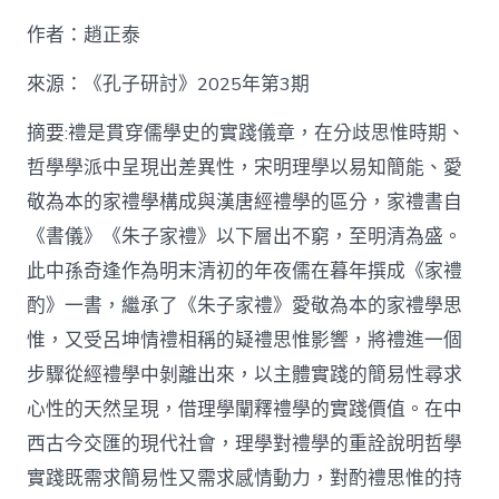
九
作者：趙正泰
宮
格
私
來源：《孔子研討》2025年第3期
密
空
摘要:禮是貫穿儒學史的實踐儀章，在分歧思惟時期、
間】
哲學學派中呈現出差異性，宋明理學以易知簡能、愛
從
簡
敬為本的家禮學構成與漢唐經禮學的區分，家禮書自
化
《書儀》《朱子家禮》以下層出不窮，至明清為盛。
禮
制
此中孫奇逢作為明末清初的年夜儒在暮年撰成《家禮
到
道
酌》一書，繼承了《朱子家禮》愛敬為本的家禮學思
理
惟，又受呂坤情禮相稱的疑禮思惟影響，將禮進一個
天
然：
步驟從經禮學中剝離出來，以主體實踐的簡易性尋求
孫
心性的天然呈現，借理學闡釋禮學的實踐價值。在中
奇
逢
西古今交匯的現代社會，理學對禮學的重詮說明哲學
酌
實踐既需求簡易性又需求感情動力，對酌禮思惟的持
禮