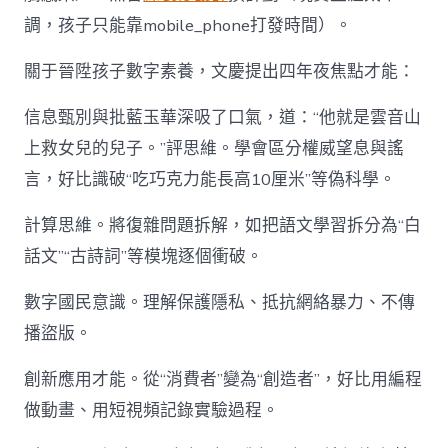
調，孩子只能靠mobile_phone打發時間）。
關于晉陞孩子數字素養，文慶提出四年夜焦點才能：
信息甄別與批藍玉華深吸了口氣，道：“他就是雲音山
上救女兒的兒子。”評思維。學會區分權威望息與謠
言，好比識破“吃巧克力能長高10厘米”等偽科學。
計算思維。將復雜問題拆解，如把語文學習拆分為“白
話文”“古詩詞”等模塊逐個衝破。
數字國民意識。理解保護隱私、抵抗網絡暴力、不傳
播盜版。
創新應用才能。從“消費者”變為“創造者”，好比用編程
做動畫、用短視頻記錄實驗過程。