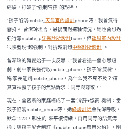
經驗，打破了“強制管控”的誤區。
“孩子陷溺mobile_
天母室內設計
phone時，我曾氣得
發抖。”曾潔玲坦言，最後面對這種情況，她也曾想過
強行奪mobile_p
牙醫診所設計
hone，但
禪風室內設計
很快發現“越強制，對抗越劇烈
中醫診所設計
”。
曾潔玲的轉變始于一次反思：“我曾看過一個心思短
劇，劇中家長強行收mobile_phone，孩子喊‘雙標’，
稱‘家長能刷mobile_phone，為什么我不克不及？’這
其實裸露了孩子的焦點訴求：同等與尊敬。”
現在，曾密斯的家庭構成了一套“冷靜+協商”機制：當
孩子陷溺mobile_phone時，她
綠設計師
會先深呼吸，
默念“123，親生的”來平復情緒，再用同等的語氣溝
通；與孩子配合制訂《mobile_phone應用公約》，明