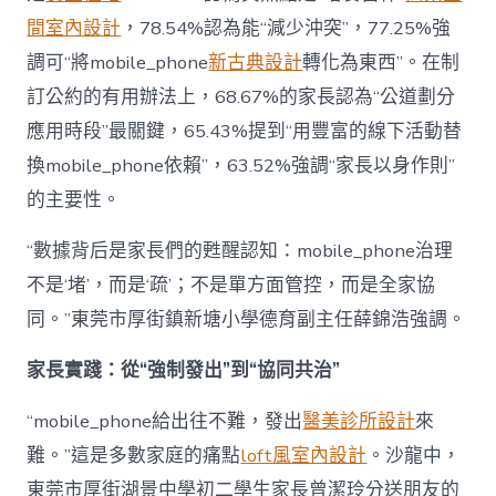
間室內設計
，78.54%認為能“減少沖突”，77.25%強
調可“將mobile_phone
新古典設計
轉化為東西”。在制
訂公約的有用辦法上，68.67%的家長認為“公道劃分
應用時段”最關鍵，65.43%提到“用豐富的線下活動替
換mobile_phone依賴”，63.52%強調“家長以身作則”
的主要性。
“數據背后是家長們的甦醒認知：mobile_phone治理
不是‘堵’，而是‘疏’；不是單方面管控，而是全家協
同。”東莞市厚街鎮新塘小學德育副主任薛錦浩強調。
家長實踐：從“強制發出”到“協同共治”
“mobile_phone給出往不難，發出
醫美診所設計
來
難。”這是多數家庭的痛點
loft風室內設計
。沙龍中，
東莞市厚街湖景中學初二學生家長曾潔玲分送朋友的