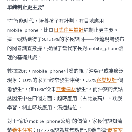
為
單純制止更主要”
“成
長
東
“在智能時代，培養孩子有計劃、有目地應用
西”，
mobile_phone，比單
日式住宅設計
純制止更主要。”
而
非
這一觀點獲得了93.35%的家長認同——沙龍現場發布
“家
的問卷調查數據，提醒了當代家長對mobile_phone治
庭
戰
理的基礎共識。
場”〉
中
數據顯示，mobile_phone引發的親子沖突已成為廣泛
現象：10%的家庭“經常發生沖突”，32%
客變設計
“偶
爾發生”，僅16%“從未
無毒建材
發生”。而沖突的焦點
誘因集中在四個方面：超時應用（占比最高）、耽誤
學習、制止時段應用、溝通錯位。
對于“家庭mobile_phone公約”的價值，家長們認知清
楚
養生住宅
：87.77%認為其焦點是“培養自律”
商業空