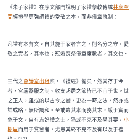
《朱子家禮》在序文部門說明了家禮學較傳統
共享空
間
經禮學更強調禮的愛敬之本，而非儀章軌制：
凡禮有本有文。自其施于家者言之，則名分之守，愛
敬之實者，其本也；冠婚喪祭儀章度數者，其文也。
三代之
會議室出租
際，《禮經》備矣。然其存于今
者，宮廬器服之制、收支起居之節皆已不宜于世。世
之正人，雖或酌以古今之變，更為一時之法，然亦或
詳或略，無所調和。至或遺其本而務其末，緩于實而
急于文，自有志好禮之士，猶或不克不及舉其要，
小
樹屋
而用于貧窶者，尤患其終不克不及有以及于禮