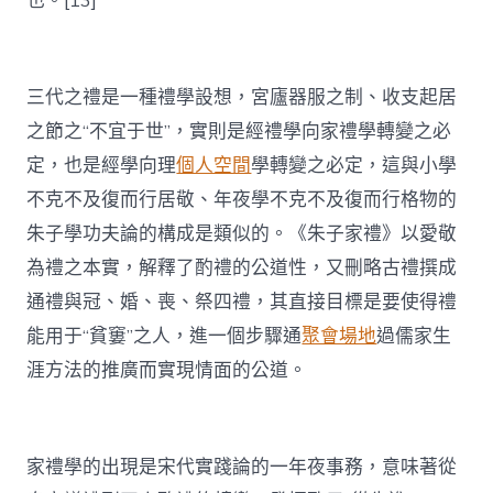
也。[13]
三代之禮是一種禮學設想，宮廬器服之制、收支起居
之節之“不宜于世”，實則是經禮學向家禮學轉變之必
定，也是經學向理
個人空間
學轉變之必定，這與小學
不克不及復而行居敬、年夜學不克不及復而行格物的
朱子學功夫論的構成是類似的。《朱子家禮》以愛敬
為禮之本實，解釋了酌禮的公道性，又刪略古禮撰成
通禮與冠、婚、喪、祭四禮，其直接目標是要使得禮
能用于“貧窶”之人，進一個步驟通
聚會場地
過儒家生
涯方法的推廣而實現情面的公道。
家禮學的出現是宋代實踐論的一年夜事務，意味著從