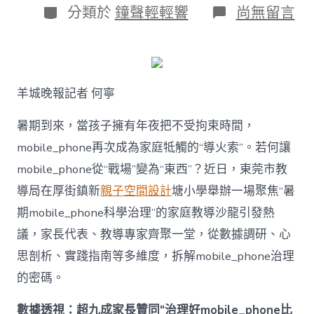
日
作
分
在
分類於
鐘聲輕輕響
尚無留言
期
者
類
〈若
何
破
解
暑
羊城晚報記者 何寧
期
mobile_ph
治
暑期到來，當孩子擁有年夜把不受拘束時間，
理
mobile_phone再次成為家庭牴觸的“導火索”。若何讓
難
題？
mobile_phone從“戰場”變為“東西”？近日，東莞市教
讓
導局在厚街鎮新
親子空間設計
塘小學舉辦一場聚焦“暑
mobilJIUYI
俱
期mobile_phone科學治理”的家庭教導沙龍引發熱
意
議，家長代表、教導專家齊聚一堂，從數據調研、心
空
間
思剖析、實踐指南等多維度，拆解mobile_phone治理
設
計
的密碼。
e_phone
成
數據透視：超九成家長贊同“治理好mobile_phone比