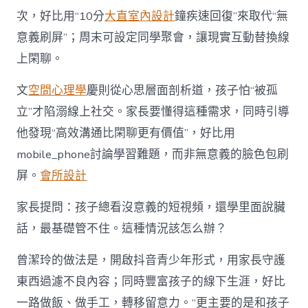
次，好比用“10分
大直室內設計
鐘疾速回復”來取代“無
意義刷屏”；周末可設定同學聚會，讓現實互動替換線
上閑聊。
文
空間心理學
慶則從心思層面剖析道，孩子怕“被孤
立”才陷溺線上社交。家長要懂得這種需求，同時引導
他發現“高效溝通比閑聊更有價值”，好比用
mobile_phone討論學習難題，而非無意義的臉色包刷
屏。
會所設計
家長提問：孩子總看沒意義的短視頻，還學里面說臟
話，最基礎管不住。這種情況該怎么辦？
曾潔玲的做法是，開啟抖音青少年形式，用家長守護
東西過濾不良內容；同時豐富孩子的線下生涯，好比
一路做飯、做手工，轉移留意力。“更主要的是和孩子