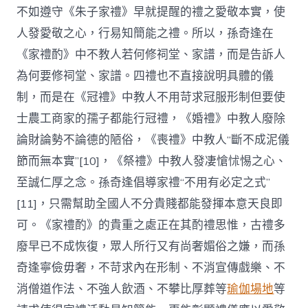
不如遵守《朱子家禮》早就提醒的禮之愛敬本實，使
人發愛敬之心，行易知簡能之禮。所以，孫奇逢在
《家禮酌》中不教人若何修祠堂、家譜，而是告訴人
為何要修祠堂、家譜。四禮也不直接說明具體的儀
制，而是在《冠禮》中教人不用苛求冠服形制但要使
士農工商家的孺子都能行冠禮，《婚禮》中教人廢除
論財論勢不論德的陋俗，《喪禮》中教人“斷不成泥儀
節而無本實”[10]，《祭禮》中教人發凄愴怵惕之心、
至誠仁厚之念。孫奇逢倡導家禮“不用有必定之式”
[11]，只需幫助全國人不分貴賤都能發揮本意天良即
可。《家禮酌》的貴重之處正在其酌禮思惟，古禮多
廢早已不成恢復，眾人所行又有尚奢媚俗之嫌，而孫
奇逢寧儉毋奢，不苛求內在形制、不消宣傳戲樂、不
消僧道作法、不強人飲酒、不攀比厚葬等
瑜伽場地
等