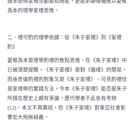
請求使得家禮活動易知簡能，更能彰顯禮儀應以愛敬
為本的理學家禮思惟。
二、禮可酌的理學依據：從《朱子家禮》到《家禮
酌》
愛敬為本是理學酌禮的焦點思惟，在《朱子家禮》中
已被清楚提醒。《朱子家禮》是對《儀禮》的簡易，
而孫奇逢酌禮的對象又是《朱子家禮》，可見酌禮恰
是家禮學的實踐方法。今本《朱子家禮》能否是朱子
所撰在歷史上頗有爭議，歷代學者于此各有考辨
[12]，本文不再贅述，但《朱子家禮》對東亞社會影
響宏大殆無疑義。