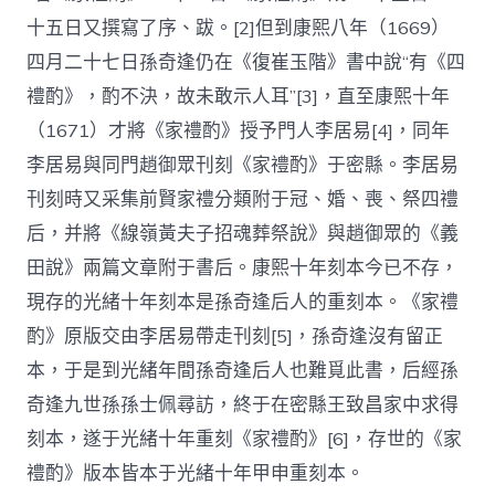
十五日又撰寫了序、跋。[2]但到康熙八年（1669）
四月二十七日孫奇逢仍在《復崔玉階》書中說“有《四
禮酌》，酌不決，故未敢示人耳”[3]，直至康熙十年
（1671）才將《家禮酌》授予門人李居易[4]，同年
李居易與同門趙御眾刊刻《家禮酌》于密縣。李居易
刊刻時又采集前賢家禮分類附于冠、婚、喪、祭四禮
后，并將《線嶺黃夫子招魂葬祭說》與趙御眾的《義
田說》兩篇文章附于書后。康熙十年刻本今已不存，
現存的光緒十年刻本是孫奇逢后人的重刻本。《家禮
酌》原版交由李居易帶走刊刻[5]，孫奇逢沒有留正
本，于是到光緒年間孫奇逢后人也難覓此書，后經孫
奇逢九世孫孫士佩尋訪，終于在密縣王致昌家中求得
刻本，遂于光緒十年重刻《家禮酌》[6]，存世的《家
禮酌》版本皆本于光緒十年甲申重刻本。