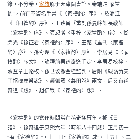
錄，不分卷，
家教
躲于天津圖書館。卷端題“家禮
酌”，前有不簽名手書《〈家禮酌〉序》，及潘江
《〈四禮酌〉序》、王致昌《重刻孫夏峰師長教師
〈家禮酌〉序》、張恕增《重梓〈家禮酌〉序》、衛
榮光《孫征君〈家禮酌〉序》、王輅《重刊〈家禮
酌〉序》、孫奇逢《〈家禮酌〉序》、李居易《〈家
禮酌〉序文》。註釋前署孫奇逢手定、李居易校梓、
蘧益章王輅校、孫世玟孫金桂監判，后附《線嶺黃夫
子招魂葬祭說》、趙御眾《義田說》兩文，后又有孫
奇逢《跋》、趙御眾《〈家禮酌〉跋》。
《家禮酌》的寫作時間當在孫奇逢暮年。據《日
譜》，孫奇逢于康熙六年（時年八十四歲）正月初一
“著《家禮酌》”，十一日“《家禮酌》成”，十五日、二