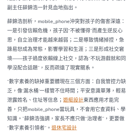
副主任薛錦浩一針見血地指出。
薛錦浩剖析，mobile_phone沖突對孩子的傷害深遠：
一是引發信賴危機，孩子因“不被懂得”而產生逆反心
思，自立治理才能越來越弱；二是導致情緒掉控，急
躁易怒成為常態，影響學習和生涯；三是形成社交窘
境——孩子過度依賴線上社交，認為“不玩游戲就和同
學沒配合話題”，反而疏遠了現實關系。
“數字素養的缺掉重要體現在三個方面：自我管控力缺
乏，像‘漏水桶’一樣管不住時間；平安意識單薄，輕易
泄露姓名、住址等信息；
遊艇設計
東西應用才能完
善，只把mobile_phone當玩具，不會用它查資料、學
知識。”薛錦浩強調，家長不應只做“治理者”，更要做
“數字素養引領者”。
退休宅設計