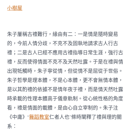
小樹屋
朱子屢稱古禮難行，緣由有二：一是情是隨時變易
的，今前人情分歧，不克不及固執地請求古人行古
禮；二是古人已經不應用古禮指導日常生涯，強行古
禮，反而使得情面不克不及天然吐露。于是在禮與情
出現牴觸時，朱子寧從情，但從情不是屈從于世俗。
朱子哲學是理本體，不是心本體，更不會無情本體，
是以其酌禮的依據不是情年夜于禮，而是情天然吐露
時承載的性理本體高于儀章軌制。從心統性格的角度
看，禮是情面的載體，是由心自立宰制的。朱子注
《中庸》“
舞蹈教室
仁者人也”條時闡釋了禮與理的關
系：