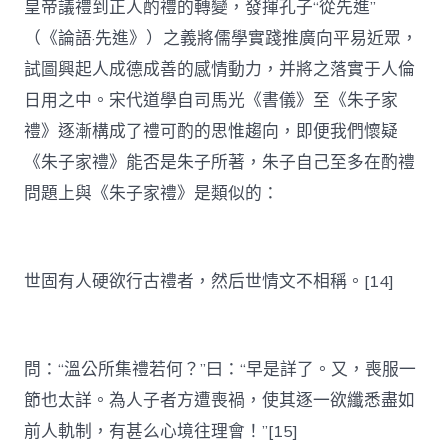
皇帝議禮到正人酌禮的轉變，發揮孔子“從先進”
（《論語·先進》）之義將儒學實踐推廣向平易近眾，
試圖興起人成德成善的感情動力，并將之落實于人倫
日用之中。宋代道學自司馬光《書儀》至《朱子家
禮》逐漸構成了禮可酌的思惟趨向，即便我們懷疑
《朱子家禮》能否是朱子所著，朱子自己至多在酌禮
問題上與《朱子家禮》是類似的：
世固有人硬欲行古禮者，然后世情文不相稱。[14]
問：“溫公所集禮若何？”曰：“早是詳了。又，喪服一
節也太詳。為人子者方遭喪禍，使其逐一欲纖悉盡如
前人軌制，有甚么心境往理會！”[15]