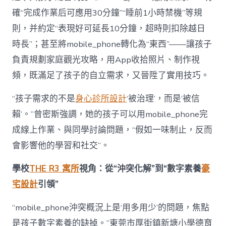
確“完成作業后可應用30分鐘”“睡前1小時禁機”等規
則，并約定“表現好可延長10分鐘，超時則扣除越日
時長”；甚至將mobile_phone轉化為“東西”——讓孩子
負責規劃家庭觀光攻略，用App收拾照片、制作視
頻，既滿足了孩子的自立需求，又晉陞了實用技巧。
“孩子需求的不是
身心診所設計
‘被治理’，而是‘被信
賴’。”曾密斯強調，她的孩子可以用mobile_phone完
成線上作業、與同學討論問題，“假如一味制止，反而
會影響他的學習和社交”。
學校
THE R3 寓所
視角：從“沖突化解”到“數字素養
豪
宅設計
引領”
“mobile_phone沖突概況上是‘用多用少’的問題，焦點
是孩子數字素養的缺掉。”東莞市厚街鎮新塘小學德育