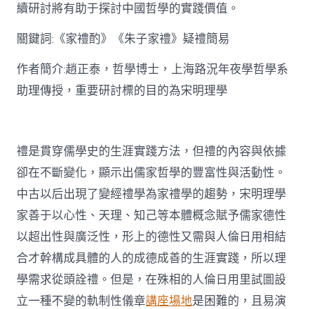
思
續研討將有助于探討中國哲學的實踐價值。
惟
研
關鍵詞:《家禮酌》《朱子家禮》疑禮簡易
討〉
中
作者簡介:趙正泰，哲學博士，上海路況年夜學哲學系
助理傳授，重要研討標的目的為宋明理學
禮是貫穿儒學史的生涯實踐方法，但禮的內容與依據
卻在不斷變化，顯示出儒家哲學的豐富性與活動性。
中古以后出現了變經禮學為家禮學的趨勢，宋明理學
家善于以心性、天理、知己等本體概念賦予儒家德性
以超出性與廣泛性，形上的德性又需與人倫日用相結
合才幹構成具體的人的成德成善的生涯實踐，所以理
學需求從頭詮禮。但是，在殊相的人倫日用里試圖設
立一種不變的軌制性儀章
講座場地
是困難的，且易演