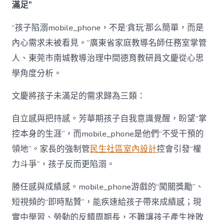
滿足”
“孩子陷溺mobile_phone，不是‘貪玩’那么簡單，而是
內心需求未被看見。”廣東省家庭教導名師任務室掌管
人、東莞市南城教導治理中間德育教研員文慶從心思
學角度分析。
文慶將孩子未滿足的需求歸為三類：
自立感與把持感。芳華期孩子自我意識覺醒，盼望“掌
控本身的生涯”，而mobile_phone是他們“不受干預的
領地”。家長的強制管
民生社區室內設計
控會引發“權
力斗爭”，孩子反而更陷溺。
勝任感與成績感。mobile_phone游戲的“闖關獎勵”、
短視頻的“即時點贊”，能疾速給孩子帶來成績感；現
實中學習、勞動的反饋周期長，不難讓孩子產生挫敗