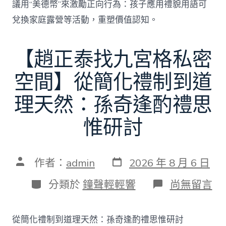
議用“美德幣”來激勵正向行為：孩子應用禮貌用語可
兌換家庭露營等活動，重塑價值認知。
【趙正泰找九宮格私密
空間】從簡化禮制到道
理天然：孫奇逢酌禮思
惟研討
發
文
作者：
admin
2026 年 8 月 6 日
表
章
日
作
分
在
分類於
鐘聲輕輕響
尚無留言
期
者
類
〈【趙
正
泰
從簡化禮制到道理天然：孫奇逢酌禮思惟研討
找