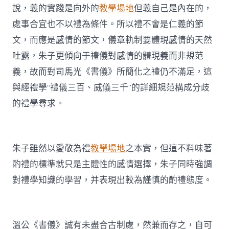
說，義的實踐是向外的
教學場地
但義自己是內在的，
處事合宜也不以禮為條件。所以禮不會是仁義的節
文，而應是感情的節文，儀章軌制要體現感情的天然
吐露，朱子更傾向于禮儀對感情的體現義而非規范
義，故而對司馬光《書儀》所簡化之禮仍不滿足，這
與經禮學“禮儀三百、威儀三千”的詳細規范構成分歧
的禮學尋求。
朱子雖然以愛敬為禮
教學場地
之本實，但這不料味著
酌禮的標準就只是主體性的感情選擇，朱子同時強調
對禮學知識的學習，并表現出較為謹慎的酌禮態度。
溫公《書儀》誠有未盡合古制處，然兼而存之，自可