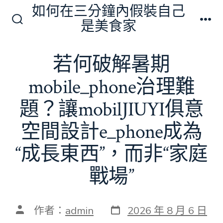
跳
如何在三分鐘內假裝自己
至
是美食家
搜
選
主
尋
單
切
要
若何破解暑期
換
內
開
關
mobile_phone治理難
容
題？讓mobilJIUYI俱意
空間設計e_phone成為
“成長東西”，而非“家庭
戰場”
發
文
作者：
admin
2026 年 8 月 6 日
表
章