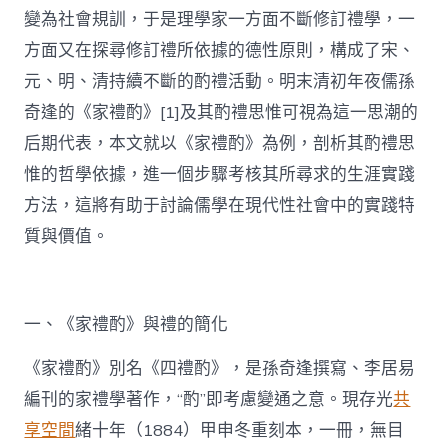
變為社會規訓，于是理學家一方面不斷修訂禮學，一
方面又在探尋修訂禮所依據的德性原則，構成了宋、
元、明、清持續不斷的酌禮活動。明末清初年夜儒孫
奇逢的《家禮酌》[1]及其酌禮思惟可視為這一思潮的
后期代表，本文就以《家禮酌》為例，剖析其酌禮思
惟的哲學依據，進一個步驟考核其所尋求的生涯實踐
方法，這將有助于討論儒學在現代性社會中的實踐特
質與價值。
一、《家禮酌》與禮的簡化
《家禮酌》別名《四禮酌》，是孫奇逢撰寫、李居易
編刊的家禮學著作，“酌”即考慮變通之意。現存光
共
享空間
緒十年（1884）甲申冬重刻本，一冊，無目