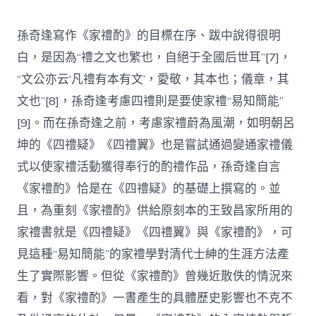
孫奇逢寫作《家禮酌》的目標在序、跋中說得很明
白，是因為“禮之文也繁也，自絕于全國后世耳”[7]，
“文公亦云‘凡禮有本有文’，愛敬，其本也；儀章，其
文也”[8]，孫奇逢考慮四禮則是要使家禮“易知簡能”
[9]。而在孫奇逢之前，考慮家禮蔚為風潮，如明朝呂
坤的《四禮疑》《四禮翼》也是嘗試通過變通家禮儀
式以使家禮活動獲得奉行的酌禮作品，孫奇逢自言
《家禮酌》恰是在《四禮疑》的基礎上撰寫的。並
且，為重刻《家禮酌》供給原刻本的王致昌家所用的
家禮書就是《四禮疑》《四禮翼》與《家禮酌》，可
見這種“易知簡能”的家禮學對清代士紳的生涯方法產
生了實際影響。但從《家禮酌》曾幾近散佚的情況來
看，對《家禮酌》一書產生的具體歷史影響也不克不