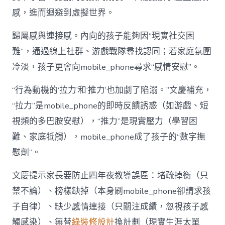
感，進而迴避到虛擬世界。
歸屬感與連接感。內向的孩子能夠因“現實社交困
難”，通過線上社群、游戲戰隊尋找認同；若家庭氛圍
冷淡，孩子更會向mobile_phone尋求“感情安慰”。
“行為動機的‘拉力’和‘推力’也加劇了陷溺。”文慶補充，
“拉力”是mobile_phone的即時反饋誘惑（如游戲、短
視頻的多巴胺安慰），“推力”是現實壓力（學習困
難、家庭牴觸），mobile_phone成了孩子的“數字撫
慰劑”。
文慶提示家長要防止四年夜教導誤區：堵疏掉衡（只
禁不論）、榜樣缺掉（本身刷mobile_phone卻請求孩
子自律）、缺少感情連接（只關注成績，忽視孩子感
觸感染）、無替
綠裝修設計
換計劃（現實生涯太單