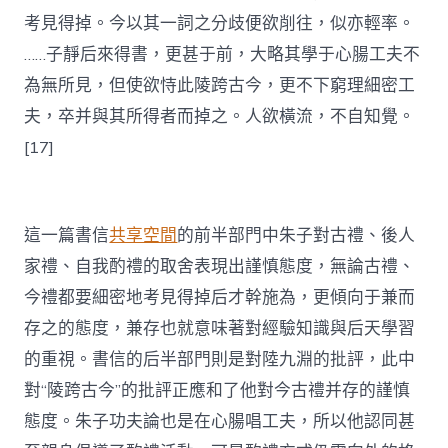
考見得掉。今以其一詞之分歧便欲削往，似亦輕率。
……子靜后來得書，更甚于前，大略其學于心腸工夫不
為無所見，但使欲恃此陵跨古今，更不下窮理細密工
夫，卒并與其所得者而掉之。人欲橫流，不自知覺。
[17]
這一篇書信
共享空間
的前半部門中朱子對古禮、後人
家禮、自我酌禮的取舍表現出謹慎態度，無論古禮、
今禮都要細密地考見得掉后才幹施為，更傾向于兼而
存之的態度，兼存也就意味著對經驗知識與后天學習
的重視。書信的后半部門則是對陸九淵的批評，此中
對“陵跨古今”的批評正應和了他對今古禮并存的謹慎
態度。朱子功夫論也是在心腸唱工夫，所以他認同甚