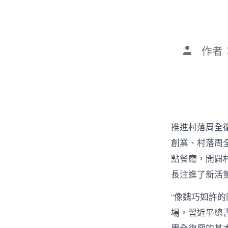
文
作者
章
作
者
推進村落周全
創業、村落周全
點餐廳，開闢
長注進了新活
“像魏巧如許
場，習近平總