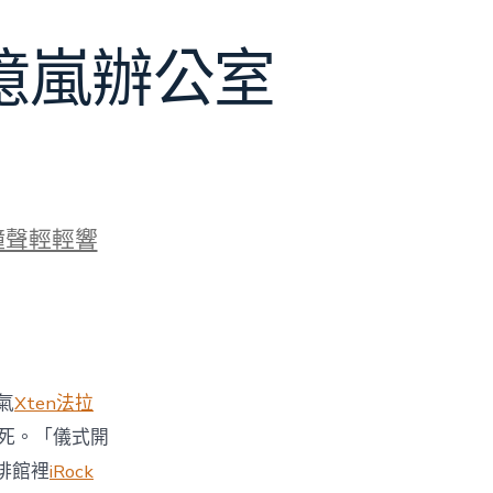
J億嵐辦公室
鐘聲輕輕響
氣
Xten法拉
死。「儀式開
啡館裡
iRock