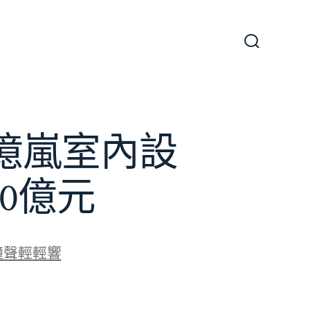
搜
尋
切
換
開
關
億嵐室內設
0億元
鐘聲輕輕響