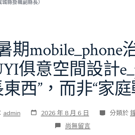
虞城縣掛職副縣長）
期mobile_phon
JIUYI俱意空間設計e_
長東西”，而非“家庭
發
分
：
admin
2026 年 8 月 6 日
分類於
表
類
日
在
尚無留言
期
〈若