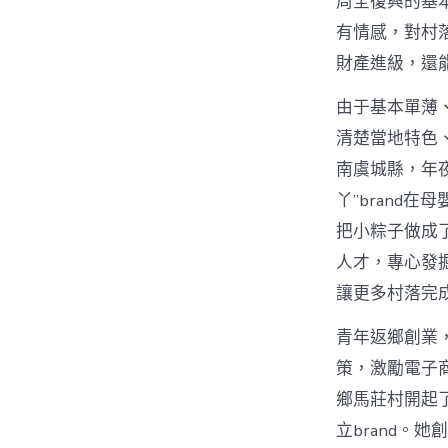
周全復興的基本
有情感，對村
財產進級，還
由于基本單薄
清楚當地特色
南虞城縣，年
丫”brand
把小粽子做成
人才，專心發
讓更多村落完
青年返鄉創業，
策，激勵電子
鄉馬莊村開起
立brand。