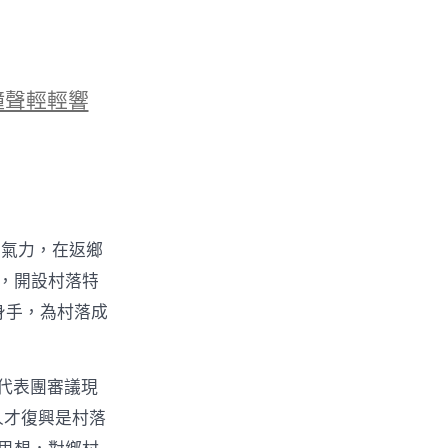
鐘聲輕輕響
的氣力，在返鄉
物，開設村落特
身手，為村落成
代表團審議現
人才復興是村落