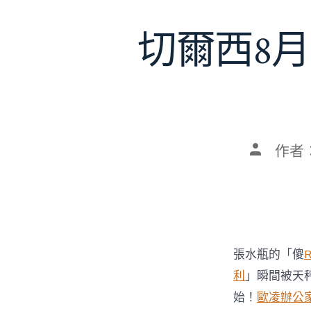
切爾西8月
文
作者
章
作
者
張水瓶的「傻
利
」瞬間被天
始！
歐凌辦公