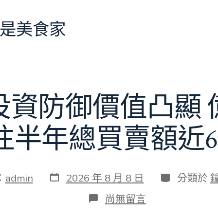
是美食家
投資防御價值凸顯 
往半年總買賣額近6
發
分
：
admin
2026 年 8 月 8 日
分類於
表
類
日
在
尚無留言
期
〈當
地