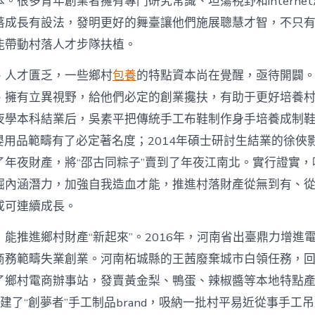
。很多青年創業者擁有專門研究常識、坦蕩視野和interne
寶
落成長有設法，發明更好的舞臺讓他們施展聰慧才智，不只
物
查
能帶動村落人才步隊扶植。
包
養
、人才匱乏，一些鄉村
包養
的特點資本尚在覺醒，亟待開闢
網
_
、擁有立異視野，給他們必定的創業攙扶，有助于更好培養
中
夜學本科結業后，吳素平把傳統手工布鞋制作身手培養成制鞋
國
網〉
在母嬰用品範疇有了必定著名度；2014年碩士研討生結業的徐
中
了年夜財產，將“邵古同粽子”賣到了年夜江南北。實行證實，
掘內涵潛力，加強自我造血才能，推進村落財產從無到有、
成可連續成長。
能推進鄉村財產“新起來”。2016年，河南省出臺鼎力增進
商務範疇失業創業。河南柘城縣的王茜廢棄城市白領任務，
了鄉村電商辦事站，發賣黃金梨、鴨蛋、辣椒醬等本地特點
她創建了“創夢者”手工制品brand，吸納一批村平易近從事手工