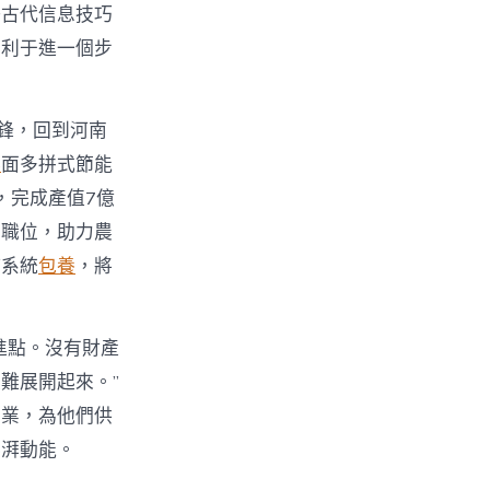
好古代信息技巧
有利于進一個步
鋒，回到河南
舉
面多拼式節能
，完成產值7億
業職位，助力農
持系統
包養
，將
進點。沒有財產
難展開起來。”
創業，為他們供
彭湃動能。