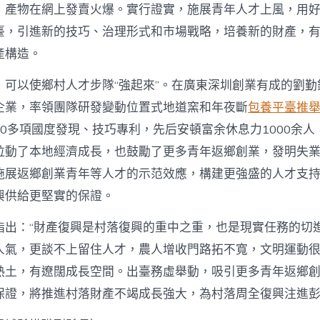
，產物在網上發賣火爆。實行證實，施展青年人才上風，用
臺，引進新的技巧、治理形式和市場戰略，培養新的財產，
產構造。
，可以使鄉村人才步隊“強起來”。在廣東深圳創業有成的劉勤
企業，率領團隊研發變動位置式地道窯和年夜斷
包養平臺推
0多項國度發現、技巧專利，先后安頓富余休息力1000余人
拉動了本地經濟成長，也鼓勵了更多青年返鄉創業，發明失
施展返鄉創業青年等人才的示范效應，構建更強盛的人才支
興供給更堅實的保證。
指出：“財產復興是村落復興的重中之重，也是現實任務的切
人氣，更談不上留住人才，農人增收門路拓不寬，文明運動很
熱土，有遼闊成長空間。出臺務虛舉動，吸引更多青年返鄉
保證，將推進村落財產不竭成長強大，為村落周全復興注進