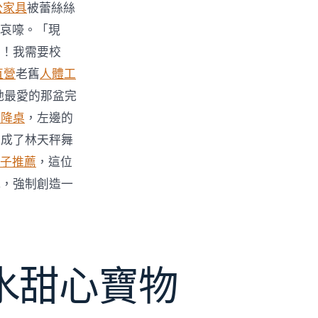
公家具
被蕾絲絲
哀嚎。「現
力！我需要校
直營
老舊
人體工
她最愛的那盆完
升降桌
，左邊的
變成了林天秤舞
子推薦
，這位
式，強制創造一
水甜心寶物