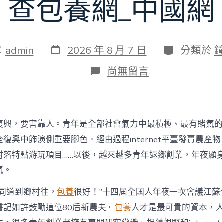
查包養網_中國網
發
分
：
admin
2026 年 8 月 7 日
分類於
表
類
日
在
尚無留言
期
〈為
村
落
財
產
復興，要害靠人。青年是全部社會氣力中最積極、最有賭氣
復
興
復興中飾演側重要腳色。經由過程internet平臺發賣農產
注
村落特點游玩項目……以後，越來越多青年返鄉創業，年夜顯
進
人
氣。
才
死
的同道到鄉村往，
包養
很好！”十四屆全國人年夜一次會議江蘇
水
書記如許鼓勵這位80后新農夫。
包養
人才是最可貴的資本，
甜
心