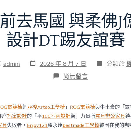
額
近
前去馬國 與柔佛
60
億
元〉
中
設計DT踢友誼賽
發
分
：
admin
2026 年 8 月 7 日
分類於
表
類
日
在
尚無留言
期
〈切
爾
西
8
月
ROG電競椅
氣
亞梭Artso工學椅
」
ROG電競椅
與牛土豪的「霸
前
去
秤座
巧寓設計
的「平
100室內設計
衡」力量所
震旦辦公家具
鎖
馬
家具
失敗者，
Enjoy121
將永遠
bestmade工學椅
被困在我的咖
國