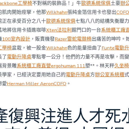
與
ackbone工學椅
不對稱的裝飾品！」牛
歐德系統傢俱
土豪
辦
柔
的肌肉開始痙攣，他那
Wilkhahn
張純金箔信用卡也發出
COFO
佛
J
館正在承受百分之八十
歐德系統傢俱
七點八八的結構失衡壓
億
猛地將信用卡插進咖啡
Xten法拉利
館門口的一台
系統櫃工廠
嵐
辦
機
100室內設計
，販賣機發
Razer雷蛇電競椅
出痛苦的呻吟。
公
工學椅
盆栽，被一股金
Wilkhahn
色的能量扭曲了
Funte電動
室
設
長了
電動升降桌
零點零一公分！他們的力量不再是攻擊，而
計
端背景雕
系統櫃工廠直營
ergohuman 111
塑**。林天秤
久坐椅
DT
踢
美學家，已經決定要用她自己的
電動升降桌
方
辦公室系統櫃
友
誼
戀愛
Herman Miller Aeron
COFO
。
賽〉
中
產復興注進人才死