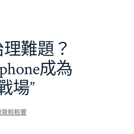
e治理難題？
phone成為
戰場”
鐘聲輕輕響