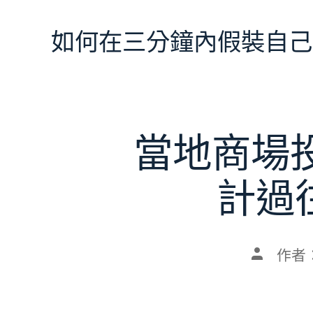
跳
至
如何在三分鐘內假裝自己
主
要
內
容
當地商場
計過
文
作者
章
作
者