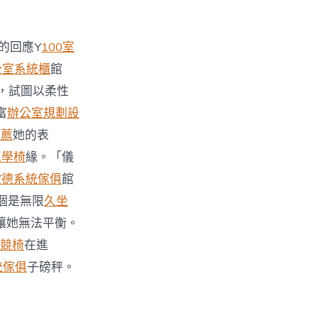
的回應Y
100室
公室系統櫃
館
，試圖以柔性
富
辦公室規劃設
推薦
她的表
e工學椅
緣。「儀
歐德系統傢俱
館
個是無限
久坐
讓她無法平衡。
電競椅
在進
統傢俱
子磅秤。