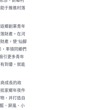
t思想，對鄉村
有助于推進村落
。返鄉創業青年
村落財產。在河
財產，使“仙腳
俠影，率領同鄉們
吸引更多青年
從有到優，就能
電商成長的政
回抵家鄉年夜仵
產物，并打造自
吊籃、屏風、小