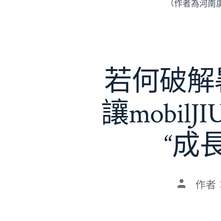
（作者為河南
若何破解暑
讓mobil
“成
文
作者
章
作
者