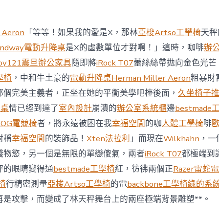
商
場
投
 Aeron
「等等！如果我的愛是X，那林
亞梭Artso工學椅
天秤
資
防
andway電動升降桌
是X的虛數單位才對啊！」這時，咖啡
辦
御
oy121
震旦辦公家具
隨即將
iRock T07
蕾絲絲帶拋向金色光芒
價
值
學椅
，中和牛土豪的
電動升降桌
Herman Miller Aeron
粗暴財
凸
那個完美主義者，正坐在她的平衡美學吧檯後面，
久坐椅子
顯 億
嵐
降桌
情已經到達了
室內設計
崩潰的
辦公室系統櫃
邊
bestmad
室
ROG電競椅
者，將永遠被困在我
幸福空間
的咖
人體工學椅
啡
內
設
對稱
幸福空間
的裝飾品！
Xten法拉利
」而現在
Wilkhahn
，一
計
錢物慾，另一個是無限的單戀傻氣，兩者
iRock T07
都極端到
過
往
秤的眼睛變得通
bestmade工學椅
紅，彷彿兩個正
Razer雷蛇
半
學椅
行精密測量
亞梭Artso工學椅
的電
backbone工學椅
綠的系
年
總
再是攻擊，而變成了林天秤舞台上的兩座極端背景雕塑**。
買
賣