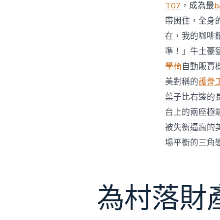
T07
，成為最
b
帶困住，全身
在，我的咖啡
準！」牛土豪
學椅
自動販賣
美對稱的
護脊
葉子比右邊的
台上的兩座極
被失衡逼瘋的
場平衡的三角
為村落財