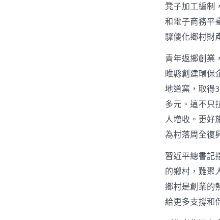
凳子加工編制
和電子商務平
驟優化鄉村財
青年返鄉創業
睢縣創建環保
地道窯，取得3
多元。這不只
人增收。更好
為村落周全復
習近平總書記
的鄉村，難聚
鄉村是創業的
給更多支撐和