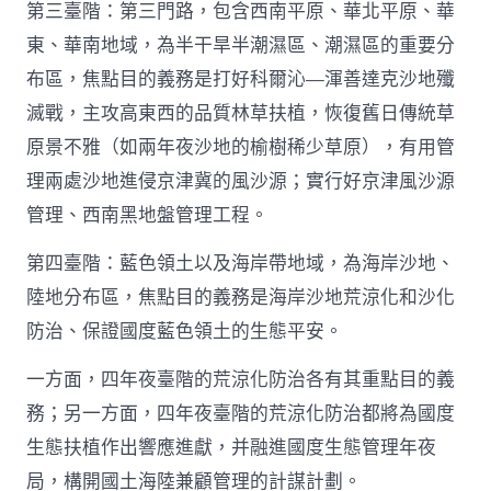
第三臺階：第三門路，包含西南平原、華北平原、華
東、華南地域，為半干旱半潮濕區、潮濕區的重要分
布區，焦點目的義務是打好科爾沁—渾善達克沙地殲
滅戰，主攻高東西的品質林草扶植，恢復舊日傳統草
原景不雅（如兩年夜沙地的榆樹稀少草原），有用管
理兩處沙地進侵京津冀的風沙源；實行好京津風沙源
管理、西南黑地盤管理工程。
第四臺階：藍色領土以及海岸帶地域，為海岸沙地、
陸地分布區，焦點目的義務是海岸沙地荒涼化和沙化
防治、保證國度藍色領土的生態平安。
一方面，四年夜臺階的荒涼化防治各有其重點目的義
務；另一方面，四年夜臺階的荒涼化防治都將為國度
生態扶植作出響應進獻，并融進國度生態管理年夜
局，構開國土海陸兼顧管理的計謀計劃。