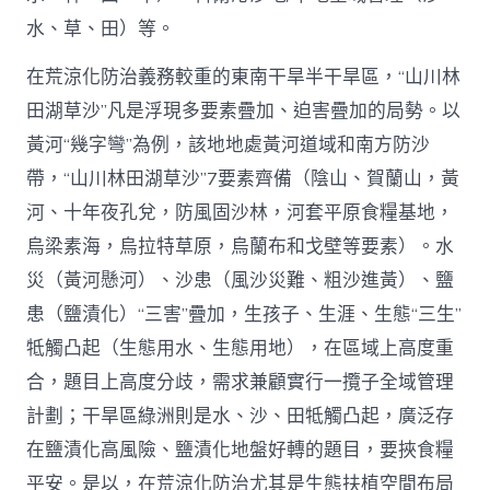
水、草、田）等。
在荒涼化防治義務較重的東南干旱半干旱區，“山川林
田湖草沙”凡是浮現多要素疊加、迫害疊加的局勢。以
黃河“幾字彎”為例，該地地處黃河道域和南方防沙
帶，“山川林田湖草沙”7要素齊備（陰山、賀蘭山，黃
河、十年夜孔兌，防風固沙林，河套平原食糧基地，
烏梁素海，烏拉特草原，烏蘭布和戈壁等要素）。水
災（黃河懸河）、沙患（風沙災難、粗沙進黃）、鹽
患（鹽漬化）“三害”疊加，生孩子、生涯、生態“三生”
牴觸凸起（生態用水、生態用地），在區域上高度重
合，題目上高度分歧，需求兼顧實行一攬子全域管理
計劃；干旱區綠洲則是水、沙、田牴觸凸起，廣泛存
在鹽漬化高風險、鹽漬化地盤好轉的題目，要挾食糧
平安。是以，在荒涼化防治尤其是生態扶植空間布局