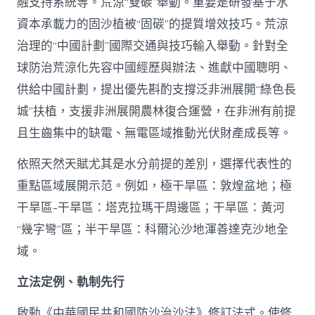
融支持系統等。荒涼“雙碳”舉動。重要是研發基于水
資本承載力的固沙植被“固碳”的提質增效技巧。荒涼
治理的“中國計劃”國際交通與技巧輸入舉動。針對全
球防治荒涼化先容中國經歷與辦法、進獻中國聰明、
供給中國計劃，提出優先斟酌支撐泛非洲展開“綠色長
城”扶植，支援非洲展開農林復合運營，在非洲有前提
且生齒集中的缺電、無電區域推動光伏財產成長等。
依照天然天賦尤其是水分前提的差別，選擇代表性的
重點區域展開示范。例如，極干旱區：敦煌盆地；極
干旱區-干旱區：塔克拉瑪干周邊區；干旱區：黃河
“幾字彎”區；半干旱區：科爾沁沙地渾善達克沙地全
域。
立法定例、軌制先行
啟動《中華國民共和國防沙治沙法》修訂法式。使修