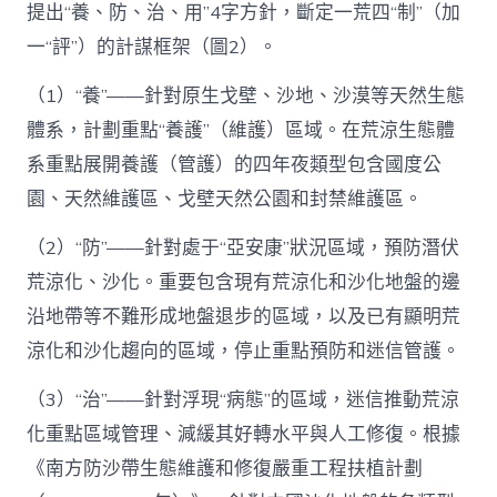
提出“養、防、治、用”4字方針，斷定一荒四“制”（加
一“評”）的計謀框架（圖2）。
（1）“養”——針對原生戈壁、沙地、沙漠等天然生態
體系，計劃重點“養護”（維護）區域。在荒涼生態體
系重點展開養護（管護）的四年夜類型包含國度公
園、天然維護區、戈壁天然公園和封禁維護區。
（2）“防”——針對處于“亞安康”狀況區域，預防潛伏
荒涼化、沙化。重要包含現有荒涼化和沙化地盤的邊
沿地帶等不難形成地盤退步的區域，以及已有顯明荒
涼化和沙化趨向的區域，停止重點預防和迷信管護。
（3）“治”——針對浮現“病態”的區域，迷信推動荒涼
化重點區域管理、減緩其好轉水平與人工修復。根據
《南方防沙帶生態維護和修復嚴重工程扶植計劃