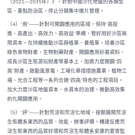
（2021—2035年）》，針對中國沙化地盤的各類型
區、重點防治區，停止分類集中連片管理。
（4）“用”——針對可開闢應用的區域，保持“高投
進、高產出、高效力、高效益”準繩，管好用好沙區無
限資本。在持續推動沙區蒔植業、養殖業，培養沙區
綠色食物財產、生物制藥財產、開闢應用砂基資料、
成長沙區生態游玩財產等基本上，加鼎力度開闢“四
高”財產，啟動風景電、工場化舉措措施農業、植物工
場、光合工程等一系列合適“四高”特色的工程項目。
加大力度沙區地盤資本、水資本的治理，推動高效集
約化開闢應用。
（5）“評”——針對荒涼和荒涼化地域，按期展開荒涼
生態體系東西的品質、效能、辦事評價。構建反應荒
涼生態東西的品質好壞和荒涼生態體系安康的要害監