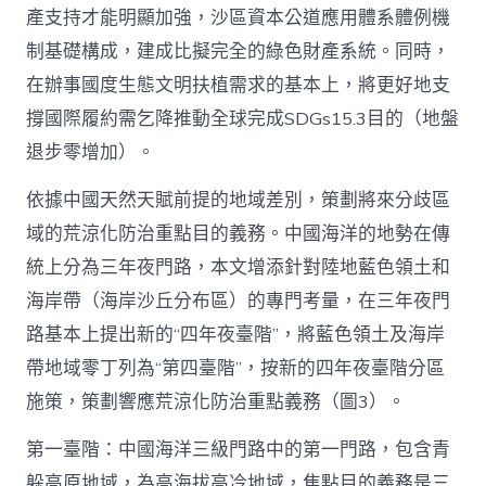
產支持才能明顯加強，沙區資本公道應用體系體例機
制基礎構成，建成比擬完全的綠色財產系統。同時，
在辦事國度生態文明扶植需求的基本上，將更好地支
撐國際履約需乞降推動全球完成SDGs15.3目的（地盤
退步零增加）。
依據中國天然天賦前提的地域差別，策劃將來分歧區
域的荒涼化防治重點目的義務。中國海洋的地勢在傳
統上分為三年夜門路，本文增添針對陸地藍色領土和
海岸帶（海岸沙丘分布區）的專門考量，在三年夜門
路基本上提出新的“四年夜臺階”，將藍色領土及海岸
帶地域零丁列為“第四臺階”，按新的四年夜臺階分區
施策，策劃響應荒涼化防治重點義務（圖3）。
第一臺階：中國海洋三級門路中的第一門路，包含青
躲高原地域，為高海拔高冷地域，焦點目的義務是三