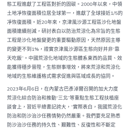
態工程進獻了工程區對折的固碳。2000年以來，中領
愿
景
土地凈恢復面積位居全球第一，進獻了全球接近1/5的
_
凈恢復面積。近20年來，京津風沙源工程區沙化地盤
中
國
面積連續削減，研討表白以防治荒涼化為宗旨的生態
網〉
中
工程是沙化地盤變更的重要驅動原因，天然原因主導
的變更不到1%，證實京津風沙源區生態向好并非“靠
天吃飯”。中國荒涼化地域的生態體系東西的品質、效
能獲得穩步晉陞，生態辦事增效，將來荒涼和荒涼化
地域的生態維護格式需求促進與區域成長的協同。
2023年6月6日，在內蒙古巴彥淖爾召開的加大力度
荒涼化綜合防治和推動“三北”等重點生態工程扶植座
談會上，習近平總書記誇大，“實際表白，我國荒涼化
防治和防沙治沙任務情勢仍然嚴重。我們要充足熟悉
防沙治沙任務的持久性、艱難性、反復性和不斷定