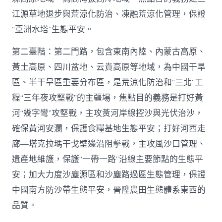
江源草地退步與荒涼化防治、凍融荒涼化管理，保證
“亞洲水塔”生態平安。
第二臺階：第二門路，包含東南內陸、內蒙古高原、
黃土高原、四川盆地、云貴高原等地域，為中國干旱
區、半干旱區重要分布區，是荒涼化防治和“三北”工
程“三年夜攻堅戰”的主疆場，焦點目的義務是打好黃
河“幾字彎”攻堅戰，主攻黃河岸線控沙與光伏治沙，
確保黃河安瀾，保護食糧基地生態平安；打好河西走
廊—塔克拉瑪干戈壁邊沿阻擊戰，主攻風沙口管理、
遺產地維護，保護“一帶一路”沿線主要節點的生態平
安；加大力度沙塵源區和沙塵路過區生態管理，保證
中國南方防沙帶生態平安，晉陞農田生態體系東西的
品質。