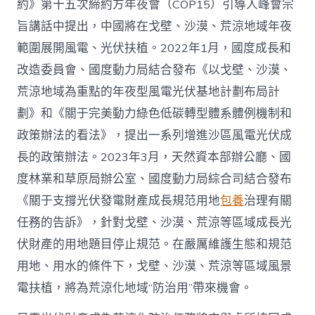
約》第十五次締約方年夜會（COP15）引導人峰會宗
旨講話中提出，中國將在戈壁、沙漠、荒涼地域年夜
範圍展開風電、光伏扶植。2022年1月，國度成長和
改造委員會、國度動力局結合發布《以戈壁、沙漠、
荒涼地域為重點的年夜型風電光伏基地計劃布局計
劃》和《關于完美動力綠色低碳轉型體系體例機制和
政策辦法的看法》，提出一系列增進沙區風電光伏成
長的政策辦法。2023年3月，天然資本部辦公廳、國
度林業和草原局辦公室、國度動力局綜合司結合發布
《關于支撐光伏發電財產成長規范用地
包養
治理有關
任務的告訴》，針對戈壁、沙漠、荒涼等區域成長光
伏財產的用地題目停止規范。在嚴厲維護生態和規范
用地、用水的條件下，戈壁、沙漠、荒涼等區域風景
電扶植，將為荒涼化地域“防治用”帶來機會。