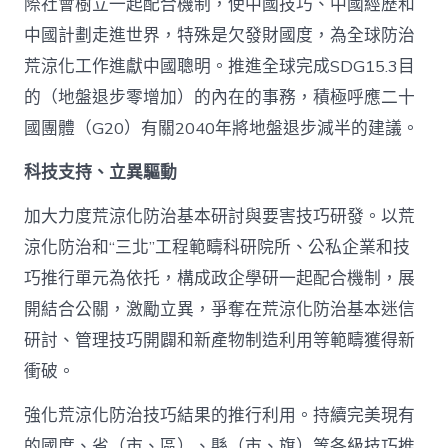
際社會樹立一起配合機制，使中國技巧、中國經歷和
中國計劃走進世界，特殊是欠發財國度，為全球防治
荒涼化工作進獻中國聰明。推進全球完成SDG15.3目
的（地盤退步零增加）的內在的事務，積極呼應二十
國團體（G20）有關2040年將地盤退步減半的建議。
科技支持、立異驅動
加大力度荒涼化防治基本研討與要害技巧研發。以荒
涼化防治和“三北”工程範疇科研院所、公私企業和技
巧推行單元為依托，構成政企學研一起配合機制，展
開結合公關，激勵立異，爭奪在荒涼化防治基本迷信
研討、管理技巧開闢和新產物制造利用等範疇獲得新
衝破。
強化荒涼化防治技巧結果的推行利用。持續完美現有
的國度、省（市、區）、縣（市、旗）等各級技巧推