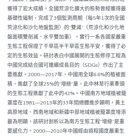
管
理：
獲得了宏大成績，全國荒涼化擴大的態勢曾經獲得最
中
基礎性遏制，完成了3個監測周期（每5年1次的全國
國
查
荒涼化和沙化地盤監測）的“雙減”（荒涼化和沙化地
包
盤面積雙削減、水平雙加重）。實行一系各國家嚴重
養
網
生態工程保證了干旱區半干旱區生態平安，獲得了必
心
定的生態效益。研討表白中國展開的生態修停工程為
得
荒
中國完成結合國可連續成長目的（SDGs）作出了主
涼
化
要進獻。2000—2017年，中國用全球6.6%的植被面
防
積，進獻了全球25%的“增綠”量，此中林草行業牽頭
治
的
的生態工程進獻了此中的42%。中國南方地域植被籠
計
罩度在1981—2013年的33年間總體進步顯明，黃土
謀
選
高原地域、西南地域和新疆中部地域植被籠罩度增添
擇
最為明顯，該研討剖析以為南方生態工程“增綠”是重
與
將
要感化力。2000—2010年中國經由過程國度嚴重生
來