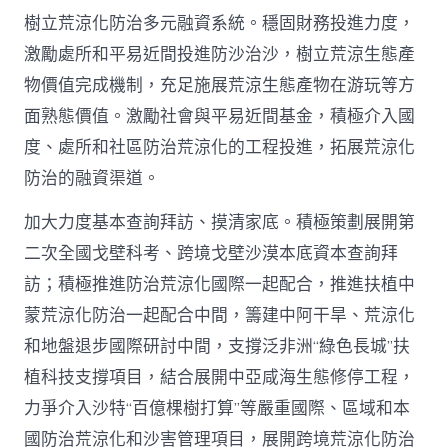
樹立荒涼化防治多元融資系統。穩固財務投進力度，
激勵處所和平易近間投進防沙治沙，樹立荒涼生態產
物價值完成機制，充足施展荒涼生態產物在游玩等方
面熟態價值。激勵社會與平易近間基金，積極介入國
度、處所和社區防治荒涼化的工程投進，拓展荒涼化
防治的融資渠道。
加大力度基本查詢拜訪、摸清家底。積極策劃展開第
二次全國戈壁科考、跨境戈壁沙漠本底資本查詢拜
訪；積極推進防治荒涼化國際一起配合，推進扶植中
蒙荒涼化防治一起配合中間，籌建中阿干旱、荒涼化
和地盤退步國際研討中間，支撐泛非洲“綠色長城”扶
植科技支撐項目，結合展開中亞咸海生態修停工程，
力爭介入沙特“百億棵樹打算”等嚴重國際、區域和本
國防治荒涼化和沙害管理項目，展開跨境荒涼化防治