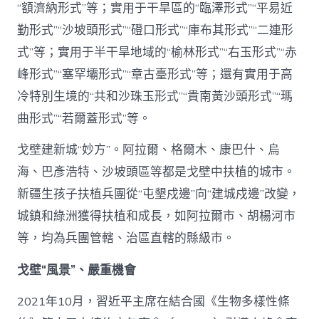
“額濟納形式”等；實用于干旱區的“臨澤形式”“平易近
勤形式”“沙坡頭形式”“磴口形式”“庫布其形式”“二連形
式”等；實用于半干旱地域的“榆林形式”“右玉形式”“赤
峰形式”“塞罕壩形式”“章古臺形式”等；還有實用于高
冷特別生境的“共和沙珠玉形式”“貴南黃沙頭形式”“瑪
曲形式”“若爾蓋形式”等。
戈壁建新城“妙方”。阿拉爾、格爾木、康巴什、烏
海、巴彥浩特、沙坡頭區等都是戈壁中扶植的城市。
新疆生孩子扶植兵團從“屯墾戍邊”向“建城戍邊”改變，
城鎮和綠洲獲得扶植和成長，如阿拉爾市、胡楊河市
等，均為兵團管轄、治區直轄的縣級市。
戈壁“風景”、嚴重機會
2021年10月，習近平主席在結合國《生物多樣性條