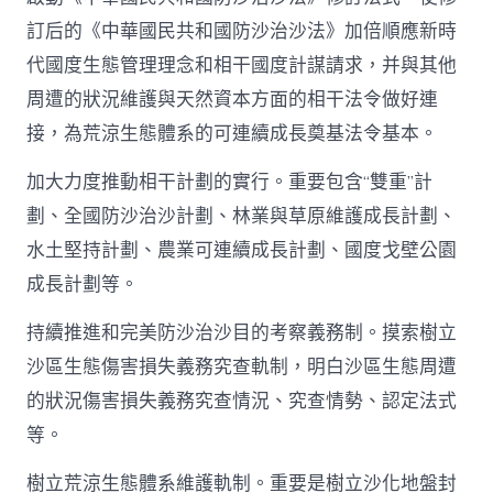
訂后的《中華國民共和國防沙治沙法》加倍順應新時
代國度生態管理理念和相干國度計謀請求，并與其他
周遭的狀況維護與天然資本方面的相干法令做好連
接，為荒涼生態體系的可連續成長奠基法令基本。
加大力度推動相干計劃的實行。重要包含“雙重”計
劃、全國防沙治沙計劃、林業與草原維護成長計劃、
水土堅持計劃、農業可連續成長計劃、國度戈壁公園
成長計劃等。
持續推進和完美防沙治沙目的考察義務制。摸索樹立
沙區生態傷害損失義務究查軌制，明白沙區生態周遭
的狀況傷害損失義務究查情況、究查情勢、認定法式
等。
樹立荒涼生態體系維護軌制。重要是樹立沙化地盤封