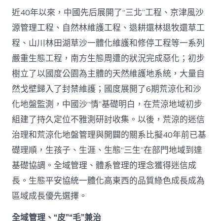
近40年以來，中國先后展開了“三北”工程、京津風沙
源管理工程、自然林維護工程、退耕還林退牧還草工
程、山川林田湖草沙一體化維護和修停工程等一系列
嚴重生態工程，南方生態周遭的狀況完成惡化；初步
樹立了以國度公園為主體的天然維護地系統，大量自
然戈壁歸入了封禁維護；國度展開了6期荒涼化和沙
化地盤監測，中國沙“情”基礎明白，在荒涼地域初步
組建了持久定位不雅測研討收集。以後，荒涼的迷信
治理和荒涼化地盤管理與開闢的關系比擬40年前已基
礎理順，生孩子、生涯、生態“三生”在部門地域到達
基礎協調。全域管理、體系管理的理念獲得迷信成
長。生態平安協統一體化高東西的品質綠色成長成為
區域成長優先選擇。
全域管理、“皮”“毛”兼治