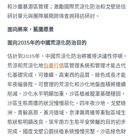
和沙塵暴源區管理；激勵國際荒涼化防治和戈壁迷信
研討單元與團隊展開跨境查詢拜訪研討。
面向將來，藍圖愿景
面向2035年的中國荒涼化防治目的
估計到2035年，中國荒涼化防治將獲得決議性停頓。
荒涼和荒涼化地
包養行情
區管理系統和管理才能古代
化基礎完成，可連續、高東西的品質、綠色成長才能
年夜幅晉陞。可管理的荒涼化和沙化地盤面積將連續
削減，沙化水平明顯加重，沙區植被籠罩基礎穩固，
沙區生態周遭的狀況慢慢惡化，四年夜沙地、戈壁綠
洲、青躲高原、黃河道域、京津冀周邊等重點區域生
態狀態明顯改良，筑牢南方生態平安樊籬的目的初步
完成。國度戈壁公園扶植系統慢慢完整。沙區綠色財