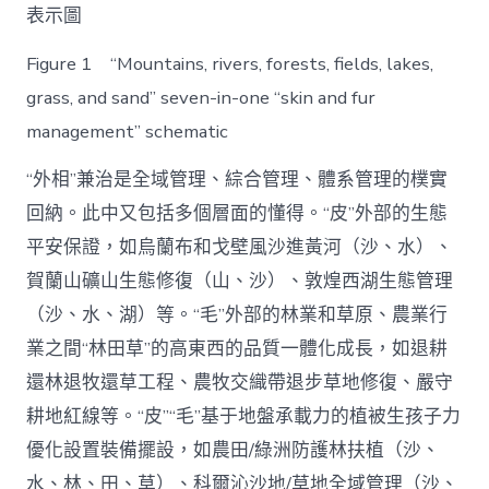
表示圖
Figure 1 “Mountains, rivers, forests, fields, lakes,
grass, and sand” seven-in-one “skin and fur
management” schematic
“外相”兼治是全域管理、綜合管理、體系管理的樸實
回納。此中又包括多個層面的懂得。“皮”外部的生態
平安保證，如烏蘭布和戈壁風沙進黃河（沙、水）、
賀蘭山礦山生態修復（山、沙）、敦煌西湖生態管理
（沙、水、湖）等。“毛”外部的林業和草原、農業行
業之間“林田草”的高東西的品質一體化成長，如退耕
還林退牧還草工程、農牧交織帶退步草地修復、嚴守
耕地紅線等。“皮”“毛”基于地盤承載力的植被生孩子力
優化設置裝備擺設，如農田/綠洲防護林扶植（沙、
水、林、田、草）、科爾沁沙地/草地全域管理（沙、