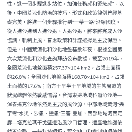
性，進一個步驟進步站位，加強任務感和緊急感”。以
後，中國荒涼化防治的技巧、形式和政策律例曾經基
礎完美，將進一個步驟推行到“一帶一路”沿線國度。
從人進沙進到人進沙退、人退沙退，將來將完成人沙
協調，軌制上風、普惠政策和計謀選擇是主要保證。
但是，中國荒涼化和沙化地盤基數年夜，根據全國第
六次荒涼化和沙化查詢拜訪公布數據，截至2019年，
全國荒涼化地盤面積257.37×104 km2，占領土面積
的26.8%；全國沙化地盤面積168.78×104 km2，占領
土面積的17.6%；南方干旱半干旱地域的生態周遭的
狀況總體依然敏感懦弱。台灣東邊地域科爾沁沙地—
渾善達克沙地依然是主要的風沙源，中部地域黃河“幾
字彎”水災、沙患、鹽患“三害”疊加，西部地域河西走
廊—塔克拉瑪干戈壁邊沿風沙口管理、遺產地維護依
然不完整。一些科技短板、資金缺口和機制缺項依然