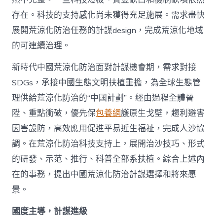
存在。科技的支持感化尚未獲得充足施展。需求盡快
展開荒涼化防治任務的計謀design，完成荒涼化地域
的可連續治理。
新時代中國荒涼化防治面對計謀機會期，需求對接
SDGs，承接中國生態文明扶植重擔，為全球生態管
理供給荒涼化防治的“中國計劃”。經由過程全體晉
陞、重點衝破，優先保
包養網
護原生戈壁，趨利避害
因害設防，高效應用促進平易近生福祉，完成人沙協
調。在荒涼化防治科技支持上，展開治沙技巧、形式
的研發、示范、推行、科普全部系扶植。綜合上述內
在的事務，提出中國荒涼化防治計謀選擇和將來愿
景。
國度主導，計謀進級