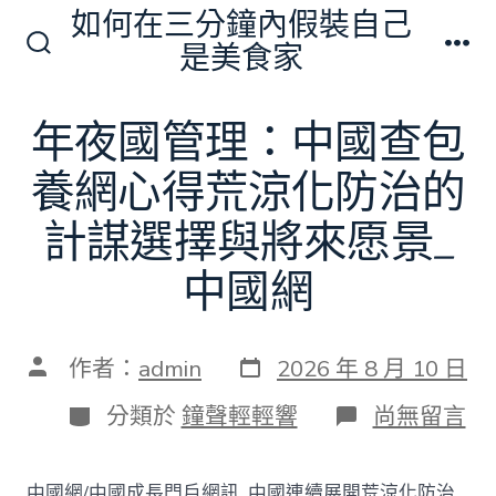
跳
如何在三分鐘內假裝自己
至
是美食家
搜
選
主
尋
單
切
要
年夜國管理：中國查包
換
內
開
關
養網心得荒涼化防治的
容
計謀選擇與將來愿景_
中國網
發
文
作者：
admin
2026 年 8 月 10 日
表
章
日
作
分
在
分類於
鐘聲輕輕響
尚無留言
期
者
類
〈年
夜
國
中國網/中國成長門戶網訊 中國連續展開荒涼化防治