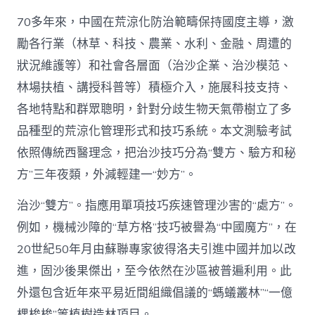
70多年來，中國在荒涼化防治範疇保持國度主導，激
勵各行業（林草、科技、農業、水利、金融、周遭的
狀況維護等）和社會各層面（治沙企業、治沙模范、
林場扶植、講授科普等）積極介入，施展科技支持、
各地特點和群眾聰明，針對分歧生物天氣帶樹立了多
品種型的荒涼化管理形式和技巧系統。本文測驗考試
依照傳統西醫理念，把治沙技巧分為“雙方、驗方和秘
方”三年夜類，外減輕建一“妙方”。
治沙“雙方”。指應用單項技巧疾速管理沙害的“處方”。
例如，機械沙障的“草方格”技巧被譽為“中國魔方”，在
20世紀50年月由蘇聯專家彼得洛夫引進中國并加以改
進，固沙後果傑出，至今依然在沙區被普遍利用。此
外還包含近年來平易近間組織倡議的“螞蟻叢林”“一億
棵梭梭”等植樹造林項目。