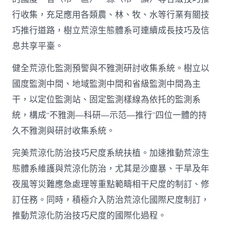
行收集，充足應用各類農、林、牧、水等行業有關技
巧推行道路，樹立荒涼生態體系可連續成長技巧及信
息共享平臺。
健全荒涼化監測預警與不雅測研討收集系統。樹立以
國度監測中間、地域監測中間和省級監測中間為主
干，以定位監測站、固定監測樣線為依托的監測系
統，構成“不雅測—科研—示范—推行”四位一體的持
久不雅測與研討收集系統。
完美荒涼化防治技巧尺度系統扶植。加速推動荒涼生
態體系維護與荒涼化防治，尤其是沙塵暴、干旱及年
夜風等災難應急處理等重點範疇相干尺度的制訂、修
訂任務。同時，積極介入防治荒涼化國際尺度制訂，
推動荒涼化防治技巧尺度的國際化過程。