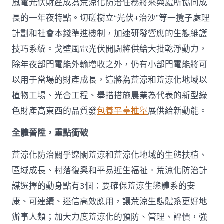
風電光伏財產成為荒涼化防治任務將來與處所協同成
長的一年夜特點。切磋樹立“光伏+治沙”等一攬子處理
計劃和社會本錢準進機制，加速研發響應的生態維護
技巧系統。戈壁風電光伏開闢將供給大批乾淨動力，
除年夜部門電能外輸增收之外，仍有小部門電能將可
以用于當場的財產成長，這將為荒涼和荒涼化地域以
植物工場、光合工程、舉措措施農業為代表的新型綠
色財產高東西的品質發
包養平臺推舉
展供給新動能。
全體晉陞，重點衝破
荒涼化防治關乎遼闊荒涼和荒涼化地域的生態扶植、
區域成長、村落復興和平易近生福祉。荒涼化防治計
謀選擇的動身點有3個：要確保荒涼生態體系的安
康、可連續、迷信高效應用，讓荒涼生態體系更好地
辦事人類；加大力度荒涼化的預防、管理、評價，強