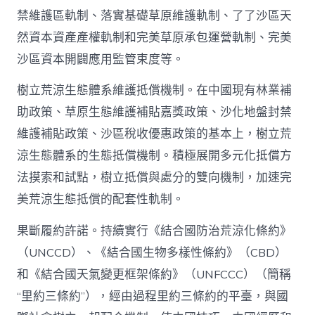
禁維護區軌制、落實基礎草原維護軌制、了了沙區天
然資本資產產權軌制和完美草原承包運營軌制、完美
沙區資本開闢應用監管束度等。
樹立荒涼生態體系維護抵償機制。在中國現有林業補
助政策、草原生態維護補貼嘉獎政策、沙化地盤封禁
維護補貼政策、沙區稅收優惠政策的基本上，樹立荒
涼生態體系的生態抵償機制。積極展開多元化抵償方
法摸索和試點，樹立抵償與處分的雙向機制，加速完
美荒涼生態抵償的配套性軌制。
果斷履約許諾。持續實行《結合國防治荒涼化條約》
（UNCCD）、《結合國生物多樣性條約》（CBD）
和《結合國天氣變更框架條約》（UNFCCC）（簡稱
“里約三條約”），經由過程里約三條約的平臺，與國