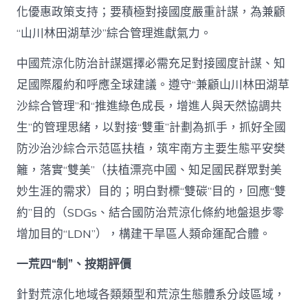
化優惠政策支持；要積極對接國度嚴重計謀，為兼顧
“山川林田湖草沙”綜合管理進獻氣力。
中國荒涼化防治計謀選擇必需充足對接國度計謀、知
足國際履約和呼應全球建議。遵守“兼顧山川林田湖草
沙綜合管理”和“推進綠色成長，增進人與天然協調共
生”的管理思緒，以對接“雙重”計劃為抓手，抓好全國
防沙治沙綜合示范區扶植，筑牢南方主要生態平安樊
籬，落實“雙美”（扶植漂亮中國、知足國民群眾對美
妙生涯的需求）目的；明白對標“雙碳”目的，回應“雙
約”目的（SDGs、結合國防治荒涼化條約地盤退步零
增加目的“LDN”），構建干旱區人類命運配合體。
一荒四“制”、按期評價
針對荒涼化地域各類類型和荒涼生態體系分歧區域，