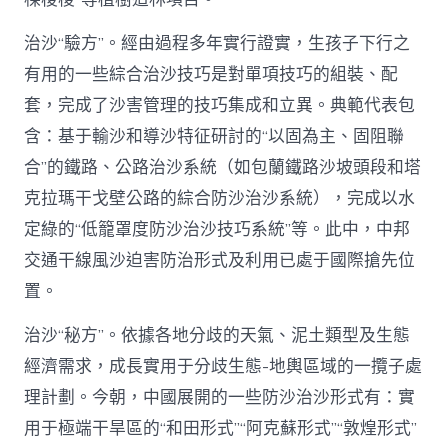
治沙“驗方”。經由過程多年實行證實，生孩子下行之
有用的一些綜合治沙技巧是對單項技巧的組裝、配
套，完成了沙害管理的技巧集成和立異。典範代表包
含：基于輸沙和導沙特征研討的“以固為主、固阻聯
合”的鐵路、公路治沙系統（如包蘭鐵路沙坡頭段和塔
克拉瑪干戈壁公路的綜合防沙治沙系統），完成以水
定綠的“低籠罩度防沙治沙技巧系統”等。此中，中邦
交通干線風沙迫害防治形式及利用已處于國際搶先位
置。
治沙“秘方”。依據各地分歧的天氣、泥土類型及生態
經濟需求，成長實用于分歧生態-地輿區域的一攬子處
理計劃。今朝，中國展開的一些防沙治沙形式有：實
用于極端干旱區的“和田形式”“阿克蘇形式”“敦煌形式”