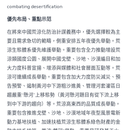
combating desertification
優先布局、重點示范
在將來中國荒涼化防治計謀義務中，優先選擇較為主
要且需求急切的範疇，側重安排五年夜優先舉動。荒
涼生態體系優先維護舉動。重要包含全力推動增設荒
涼類國度公園、展開中國戈壁、沙地、沙漠編目和加
大力度科普宣揚、增添與媒體和社會層面互動等。荒
涼可連續成長舉動。重要包含加大力度防災減災、預
告預警、遏制黃河中下游粗沙進黃、管理河套灌區日
趨嚴重“懸河”上移態勢（黃河懸河題目有從下流上移
到中下游的趨向）等。荒涼高東西的品質成長舉動。
重要包含推進戈壁、沙地、沙漠地域年夜型風景電新
動力基地扶植、加速扶植荒涼生態體系綠色財產的金