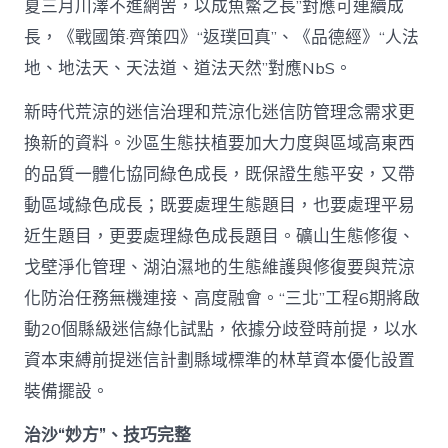
夏三月川澤不進網罟，以成魚鱉之長”對應可連續成
長，《戰國策·齊策四》“返璞回真”、《品德經》“人法
地、地法天、天法道、道法天然”對應NbS。
新時代荒涼的迷信治理和荒涼化迷信防管理念需求更
換新的資料。沙區生態扶植要加大力度與區域高東西
的品質一體化協同綠色成長，既保證生態平安，又帶
動區域綠色成長；既要處理生態題目，也要處理平易
近生題目，更要處理綠色成長題目。礦山生態修復、
戈壁淨化管理、湖泊濕地的生態維護與修復要與荒涼
化防治任務無機連接、高度融會。“三北”工程6期將啟
動20個縣級迷信綠化試點，依據分歧登時前提，以水
資本束縛前提迷信計劃縣域標準的林草資本優化設置
裝備擺設。
治沙“妙方”、技巧完整