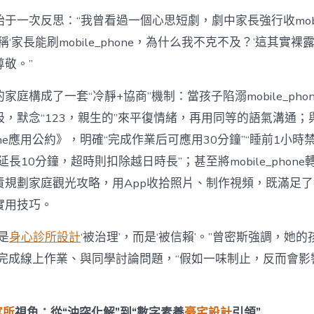
于一次反思：“我曾看過一個心思短劇，劇中家長強行收mobile
稱‘家長能刷mobile_phone，為什么我不克不及？’這其實
敬。”
家庭構成了一套“冷靜+協商”機制：當孩子陷溺mobile_pho
吸，默念“123，親生的”來平復情緒，再用同等的語氣溝通；
phone應用公約》，明確“完成作業后可應用30分鐘”“睡前1小
長10分鐘，超時則扣除越日時長”；甚至將mobile_phone
責規劃家庭觀光攻略，用App收拾照片、制作視頻，既滿足
實用技巧。
是
身心診所設計
‘被治理’，而是‘被信賴’。”曾密斯強調，她
phone完成線上作業、與同學討論問題，“假如一味制止，反而會
寓所
視角：從“沖突化解”到“數字素養
豪宅設計
引領”