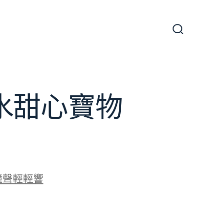
搜
尋
切
換
開
關
水甜心寶物
鐘聲輕輕響