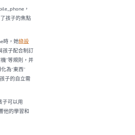
_phone，
裸露了孩子的焦點
ne時，她
綠設
與孩子配合制訂
時禁機”等規則，并
轉化為“東西”
了孩子的自立需
的孩子可以用
影響他的學習和