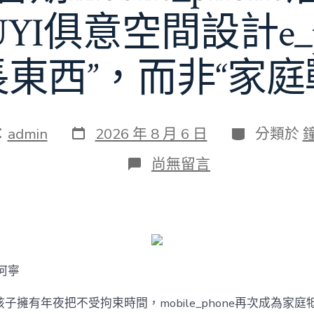
JIUYI俱意空間設計e_
長東西”，而非“家庭
發
分
：
admin
2026 年 8 月 6 日
分類於
表
類
日
在
尚無留言
期
〈若
何
破
解
暑
期
mobile_phone
何寧
治
理
難
子擁有年夜把不受拘束時間，mobile_phone再次成為家庭