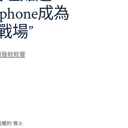
phone成為
戰場”
鐘聲輕輕響
牴觸的“導火