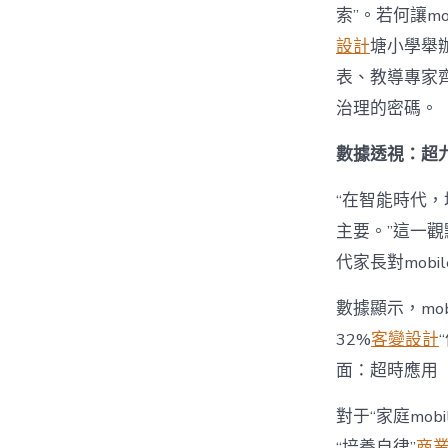
索”。若何讓mo
設計
塘小學舉辦
表、教導專家齊
治理的密碼。
數據透視：超九
“在智能時代，培
主要。”這一觀
代家長對mobi
數據顯示，mo
32%
客變設計
面：超時應用
對于“家庭mob
“培養自律”
商