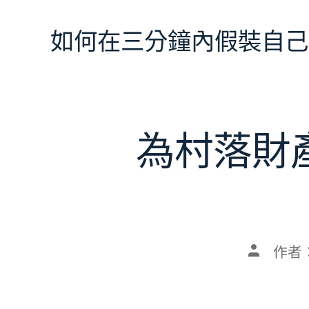
跳
至
如何在三分鐘內假裝自己
主
要
內
容
為村落財
文
作者
章
作
者