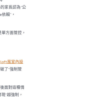
%的家長認為“公
e依賴”，
不是單方面管控，
點
loft風室內設
破了“強制管
最後面對這種情
發現“越強制，