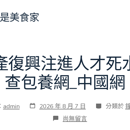
是美食家
產復興注進人才死
查包養網_中國網
發
分
：
admin
2026 年 8 月 7 日
分類於
表
類
日
在
尚無留言
期
〈為
村