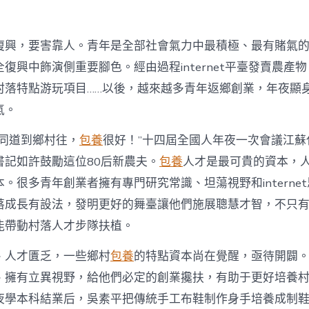
落
財
產
復興，要害靠人。青年是全部社會氣力中最積極、最有賭氣
復
興
復興中飾演側重要腳色。經由過程internet平臺發賣農產
注
村落特點游玩項目……以後，越來越多青年返鄉創業，年夜顯
進
人
氣。
才
死
的同道到鄉村往，
包養
很好！”十四屆全國人年夜一次會議江蘇
水
書記如許鼓勵這位80后新農夫。
包養
人才是最可貴的資本，
甜
心
。很多青年創業者擁有專門研究常識、坦蕩視野和interne
寶
落成長有設法，發明更好的舞臺讓他們施展聰慧才智，不只
物
查
能帶動村落人才步隊扶植。
包
養
、人才匱乏，一些鄉村
包養
的特點資本尚在覺醒，亟待開闢
網
_
、擁有立異視野，給他們必定的創業攙扶，有助于更好培養
中
夜學本科結業后，吳素平把傳統手工布鞋制作身手培養成制鞋
國