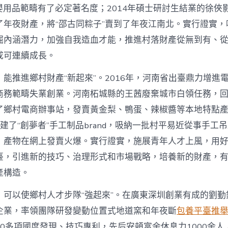
網〉
在母嬰用品範疇有了必定著名度；2014年碩士研討生結業的徐
中
了年夜財產，將“邵古同粽子”賣到了年夜江南北。實行證實，
掘內涵潛力，加強自我造血才能，推進村落財產從無到有、
成可連續成長。
能推進鄉村財產“新起來”。2016年，河南省出臺鼎力增進
商務範疇失業創業。河南柘城縣的王茜廢棄城市白領任務，
了鄉村電商辦事站，發賣黃金梨、鴨蛋、辣椒醬等本地特點
她創建了“創夢者”手工制品brand，吸納一批村平易近從事手工
，產物在網上發賣火爆。實行證實，施展青年人才上風，用
臺，引進新的技巧、治理形式和市場戰略，培養新的財產，
產構造。
，可以使鄉村人才步隊“強起來”。在廣東深圳創業有成的劉勤
企業，率領團隊研發變動位置式地道窯和年夜斷
包養平臺推
0多項國度發現、技巧專利，先后安頓富余休息力1000余人