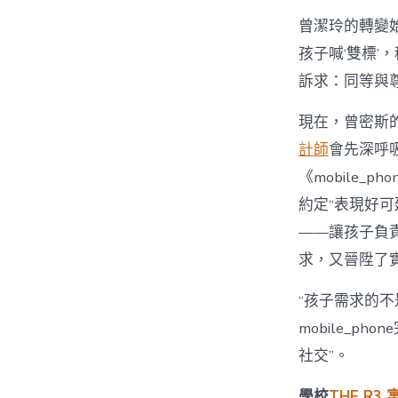
曾潔玲的轉變始
孩子喊‘雙標’，
訴求：同等與尊
現在，曾密斯的
計師
會先深呼
《mobile_
約定“表現好可延
——讓孩子負
求，又晉陞了
“孩子需求的不
mobile_
社交”。
學校
THE R3 