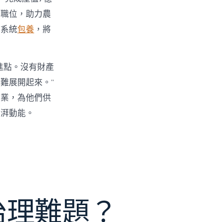
業職位，助力農
持系統
包養
，將
進點。沒有財產
難展開起來。”
創業，為他們供
彭湃動能。
e治理難題？