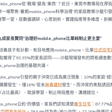
題？
bile_phone從“戰場”變為“東西”？近日，東莞市教導局在厚
讓
mobilJIUYI
一場聚焦“暑期mobile_phone科學治理”的家庭教導沙龍
俱
聚一堂，從數據調研、心思剖析、實踐指南等多維度，拆解mobi
意
空
間
設
成家長贊同“治理好mobile_phone比單純制止更主要”
計
e_phone
養孩子有計劃、有目地應用mobile_phone，比單
日式住宅
成
為
點獲得了93.35%的家長認同——沙龍現場發布的問卷調查
“成
le_phone治理的基礎共識。
長
東
西”，
bile_phone引發的親子沖突已成為廣泛現象：10%的家庭“
而
“偶爾發生”，僅16%“從未
無毒建材
發生”。而沖突的焦點誘因
非
“家
（占比最高）、耽誤學習、制止時段應用、溝通錯位。
庭
戰
ile_phone公約”的價值，家長們認知清楚
養生住宅
：87.77
場”〉
中
業空間室內設計
，78.54%認為能“減少沖突”，77.25%強調可“