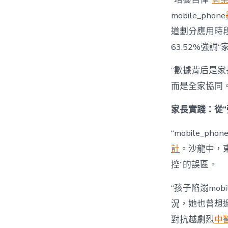
mobile_phone
道劃分應用時段”
63.52%強調
“數據背后是家長
而是全家協同
家長實踐：從“
“mobile_p
計
。沙龍中，
控”的誤區。
“孩子陷溺mobil
況，她也曾想過強
對抗越劇烈
中