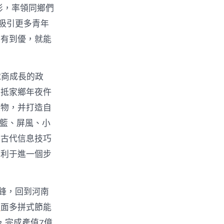
俠影，率領同鄉們
吸引更多青年
從有到優，就能
電商成長的政
回抵家鄉年夜仵
產物，并打造自
吊籃、屏風、小
好古代信息技巧
有利于進一個步
鋒，回到河南
舉
面多拼式節能
，完成產值7億