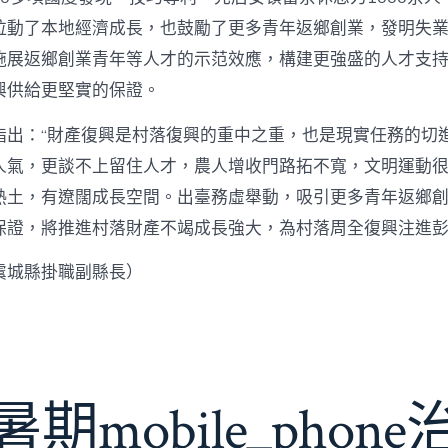
拉動了本地經濟成長，也鼓勵了更多青年返鄉創業，發明失
施展返鄉創業青年等人才的示范效應，構建更強盛的人才支
興供給更堅實的保證。
指出：“財產復興是村落復興的重中之重，也是現實任務的切
人氣，更談不上留住人才，農人增收門路拓不寬，文明運動很
熱土，有遼闊成長空間。出臺務虛舉動，吸引更多青年返鄉
保證，將推進村落財產不竭成長強大，為村落周全復興注進
虞城縣掛職副縣長）
期mobile_phon