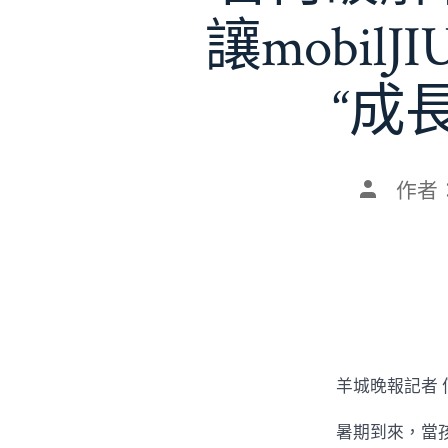
讓mobil
“成
文
作者
章
作
者
羊城晚報記者 
暑期到來，當孩