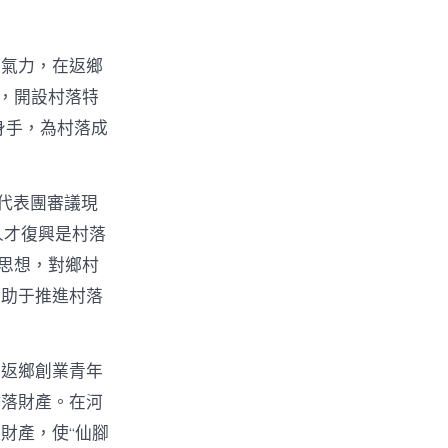
的氣力，在返鄉
物，開設村落特
身手，為村落成
代表團審議現
人才復興是村落
t思想，對鄉村
有助于推進村落
。返鄉創業青年
村落財產。在河
財產，使“仙腳