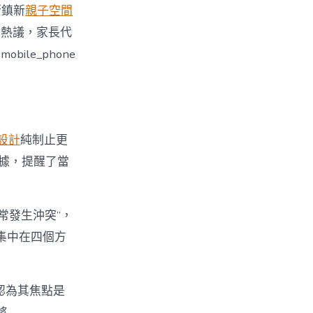
街鎮新
親子空間
引發熱議，家長代
le_phone
設計
純制止更
數據，提醒了當
經常發生沖突”，
集中在四個方
%認為其焦點是
將