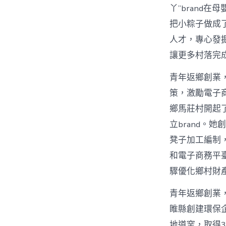
丫”brand
把小粽子做成
人才，專心發
讓更多村落完
青年返鄉創業，
策，激勵電子
鄉馬莊村開起
立brand。
凳子加工編制
和電子商務平
驟優化鄉村財
青年返鄉創業
睢縣創建環保
地道窯，取得3