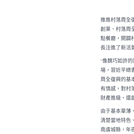
推進村落周全
創業、村落周全
點餐廳，開闢
長注進了新活
“像魏巧如許
場，習近平總
周全復興的基本
有情感，對村
財產進級，還
由于基本單薄
清楚當地特色
南虞城縣，年