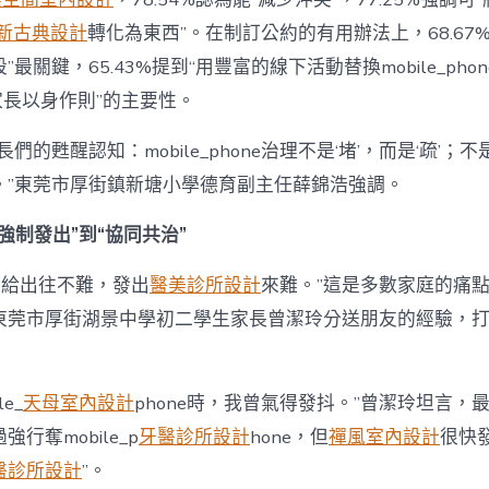
新古典設計
轉化為東西”。在制訂公約的有用辦法上，68.67
最關鍵，65.43%提到“用豐富的線下活動替換mobile_phon
“家長以身作則”的主要性。
們的甦醒認知：mobile_phone治理不是‘堵’，而是‘疏’；
。”東莞市厚街鎮新塘小學德育副主任薛錦浩強調。
強制發出”到“協同共治”
hone給出往不難，發出
醫美診所設計
來難。”這是多數家庭的痛
東莞市厚街湖景中學初二學生家長曾潔玲分送朋友的經驗，打
e_
天母室內設計
phone時，我曾氣得發抖。”曾潔玲坦言，
行奪mobile_p
牙醫診所設計
hone，但
禪風室內設計
很快
醫診所設計
”。