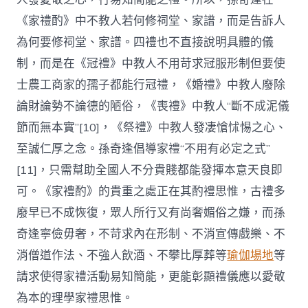
《家禮酌》中不教人若何修祠堂、家譜，而是告訴人
為何要修祠堂、家譜。四禮也不直接說明具體的儀
制，而是在《冠禮》中教人不用苛求冠服形制但要使
士農工商家的孺子都能行冠禮，《婚禮》中教人廢除
論財論勢不論德的陋俗，《喪禮》中教人“斷不成泥儀
節而無本實”[10]，《祭禮》中教人發凄愴怵惕之心、
至誠仁厚之念。孫奇逢倡導家禮“不用有必定之式”
[11]，只需幫助全國人不分貴賤都能發揮本意天良即
可。《家禮酌》的貴重之處正在其酌禮思惟，古禮多
廢早已不成恢復，眾人所行又有尚奢媚俗之嫌，而孫
奇逢寧儉毋奢，不苛求內在形制、不消宣傳戲樂、不
消僧道作法、不強人飲酒、不攀比厚葬等
瑜伽場地
等
請求使得家禮活動易知簡能，更能彰顯禮儀應以愛敬
為本的理學家禮思惟。