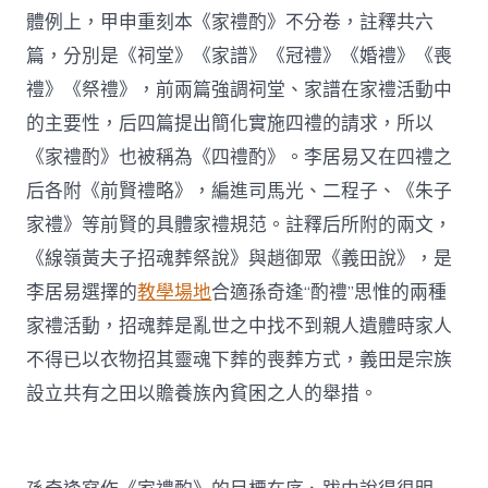
體例上，甲申重刻本《家禮酌》不分卷，註釋共六
篇，分別是《祠堂》《家譜》《冠禮》《婚禮》《喪
禮》《祭禮》，前兩篇強調祠堂、家譜在家禮活動中
的主要性，后四篇提出簡化實施四禮的請求，所以
《家禮酌》也被稱為《四禮酌》。李居易又在四禮之
后各附《前賢禮略》，編進司馬光、二程子、《朱子
家禮》等前賢的具體家禮規范。註釋后所附的兩文，
《線嶺黃夫子招魂葬祭說》與趙御眾《義田說》，是
李居易選擇的
教學場地
合適孫奇逢“酌禮”思惟的兩種
家禮活動，招魂葬是亂世之中找不到親人遺體時家人
不得已以衣物招其靈魂下葬的喪葬方式，義田是宗族
設立共有之田以贍養族內貧困之人的舉措。