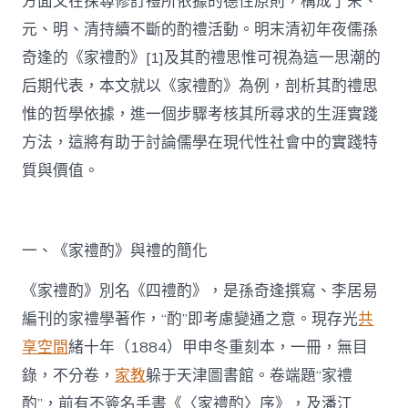
方面又在探尋修訂禮所依據的德性原則，構成了宋、
元、明、清持續不斷的酌禮活動。明末清初年夜儒孫
奇逢的《家禮酌》[1]及其酌禮思惟可視為這一思潮的
后期代表，本文就以《家禮酌》為例，剖析其酌禮思
惟的哲學依據，進一個步驟考核其所尋求的生涯實踐
方法，這將有助于討論儒學在現代性社會中的實踐特
質與價值。
一、《家禮酌》與禮的簡化
《家禮酌》別名《四禮酌》，是孫奇逢撰寫、李居易
編刊的家禮學著作，“酌”即考慮變通之意。現存光
共
享空間
緒十年（1884）甲申冬重刻本，一冊，無目
錄，不分卷，
家教
躲于天津圖書館。卷端題“家禮
酌”，前有不簽名手書《〈家禮酌〉序》，及潘江