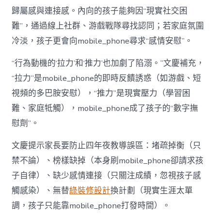
歸屬感與連接感。內向的孩子能夠因“現實社交困
難”，通過線上社群、游戲戰隊尋找認同；若家庭氛圍
冷淡，孩子更會向mobile_phone尋求“感情安慰”。
“行為動機的‘拉力’和‘推力’也加劇了陷溺。”文慶補充，
“拉力”是mobile_phone的即時反饋誘惑（如游戲、短
視頻的多巴胺安慰），“推力”是現實壓力（學習困
難、家庭牴觸），mobile_phone成了孩子的“數字撫
慰劑”。
文慶提示家長要防止四年夜教導誤區：堵疏掉衡（只
禁不論）、榜樣缺掉（本身刷mobile_phone卻請求孩
子自律）、缺少感情連接（只關注成績，忽視孩子感
觸感染）、無替
綠裝修設計
換計劃（現實生涯太單
調，孩子只能靠mobile_phone打發時間）。