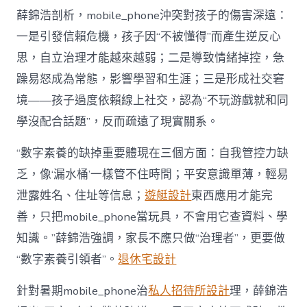
薛錦浩剖析，mobile_phone沖突對孩子的傷害深遠：
一是引發信賴危機，孩子因“不被懂得”而產生逆反心
思，自立治理才能越來越弱；二是導致情緒掉控，急
躁易怒成為常態，影響學習和生涯；三是形成社交窘
境——孩子過度依賴線上社交，認為“不玩游戲就和同
學沒配合話題”，反而疏遠了現實關系。
“數字素養的缺掉重要體現在三個方面：自我管控力缺
乏，像‘漏水桶’一樣管不住時間；平安意識單薄，輕易
泄露姓名、住址等信息；
遊艇設計
東西應用才能完
善，只把mobile_phone當玩具，不會用它查資料、學
知識。”薛錦浩強調，家長不應只做“治理者”，更要做
“數字素養引領者”。
退休宅設計
針對暑期mobile_phone治
私人招待所設計
理，薛錦浩