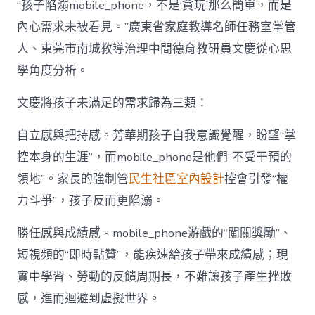
“孩子陷溺mobile_phone，不是‘貪玩’那么簡單，而是
內心需求未被看見。”廣東省家庭教導名師任務室掌管
人、東莞市南城教導治理中間德育教研員文慶從心思
學角度分析。
文慶將孩子未滿足的需求歸為三類：
自立感與把持感。芳華期孩子自我意識覺醒，盼望“掌
控本身的生涯”，而mobile_phone是他們“不受干預的
領地”。家長的強制管
民生社區室內設計
控會引發“權
力斗爭”，孩子反而更陷溺。
勝任感與成績感。mobile_phone游戲的“闖關獎勵”、
短視頻的“即時點贊”，能疾速給孩子帶來成績感；現
實中學習、勞動的反饋周期長，不難讓孩子產生挫敗
感，進而迴避到虛擬世界。