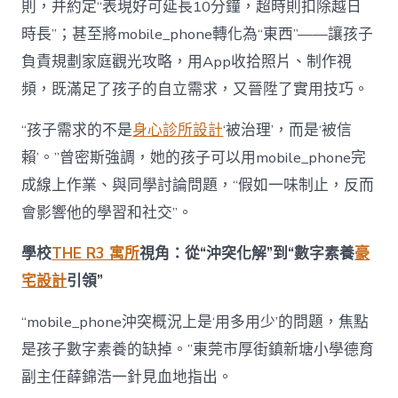
則，并約定“表現好可延長10分鐘，超時則扣除越日
時長”；甚至將mobile_phone轉化為“東西”——讓孩子
負責規劃家庭觀光攻略，用App收拾照片、制作視
頻，既滿足了孩子的自立需求，又晉陞了實用技巧。
“孩子需求的不是
身心診所設計
‘被治理’，而是‘被信
賴’。”曾密斯強調，她的孩子可以用mobile_phone完
成線上作業、與同學討論問題，“假如一味制止，反而
會影響他的學習和社交”。
學校
THE R3 寓所
視角：從“沖突化解”到“數字素養
豪
宅設計
引領”
“mobile_phone沖突概況上是‘用多用少’的問題，焦點
是孩子數字素養的缺掉。”東莞市厚街鎮新塘小學德育
副主任薛錦浩一針見血地指出。