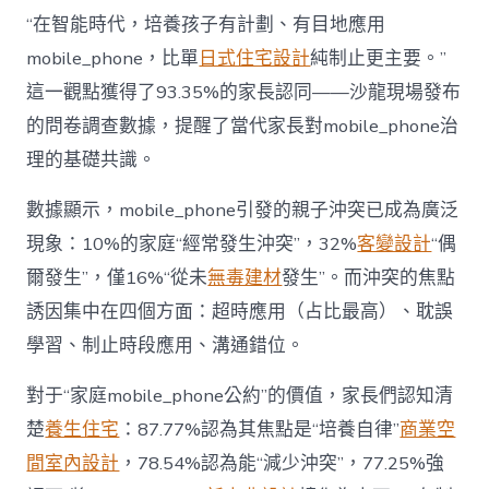
長
東
“在智能時代，培養孩子有計劃、有目地應用
西”，
mobile_phone，比單
日式住宅設計
純制止更主要。”
而
非
這一觀點獲得了93.35%的家長認同——沙龍現場發布
“家
的問卷調查數據，提醒了當代家長對mobile_phone治
庭
戰
理的基礎共識。
場”〉
中
數據顯示，mobile_phone引發的親子沖突已成為廣泛
現象：10%的家庭“經常發生沖突”，32%
客變設計
“偶
爾發生”，僅16%“從未
無毒建材
發生”。而沖突的焦點
誘因集中在四個方面：超時應用（占比最高）、耽誤
學習、制止時段應用、溝通錯位。
對于“家庭mobile_phone公約”的價值，家長們認知清
楚
養生住宅
：87.77%認為其焦點是“培養自律”
商業空
間室內設計
，78.54%認為能“減少沖突”，77.25%強