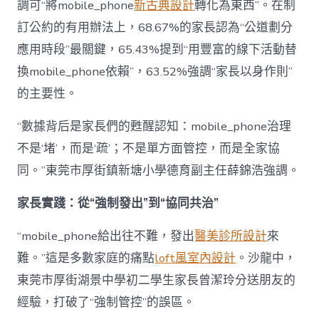
調可“將mobile_phone
新古典設計
轉化為東西”。在制
訂公約的有用辦法上，68.67%的家長認為“公道劃分
應用時段”最關鍵，65.43%提到“用豐富的線下活動替
換mobile_phone依賴”，63.52%強調“家長以身作則”
的主要性。
“數據背后是家長們的甦醒認知：mobile_phone治理
不是‘堵’，而是‘疏’；不是單方面管控，而是全家協
同。”東莞市厚街鎮新塘小學德育副主任薛錦浩強調。
家長實踐：從“強制發出”到“協同共治”
“mobile_phone給出往不難，發出
醫美診所設計
來
難。”這是多數家庭的痛點
loft風室內設計
。沙龍中，
東莞市厚街湖景中學初二學生家長曾潔玲分送朋友的
經驗，打破了“強制管控”的誤區。