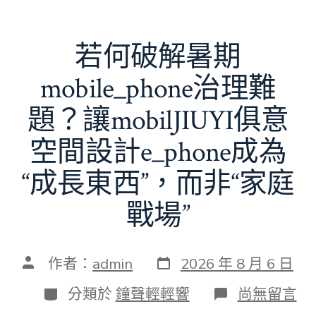
若何破解暑期
mobile_phone治理難
題？讓mobilJIUYI俱意
空間設計e_phone成為
“成長東西”，而非“家庭
戰場”
發
文
作者：
admin
2026 年 8 月 6 日
表
章
日
作
分
在
分類於
鐘聲輕輕響
尚無留言
期
者
類
〈若