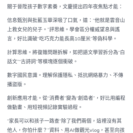
關于晉陞孩子數字素養，文慶提出四年夜焦點才能：
信息甄別與批藍玉華深吸了口氣，道：“他就是雲音山
上救女兒的兒子。”評思維。學會區分權威望息與謠
言，好比識破“吃巧克力能長高10厘米”等偽科學。
計算思維。將復雜問題拆解，如把語文學習拆分為“白
話文”“古詩詞”等模塊逐個衝破。
數字國民意識。理解保護隱私、抵抗網絡暴力、不傳
播盜版。
創新應用才能。從“消費者”變為“創造者”，好比用編程
做動畫、用短視頻記錄實驗過程。
“家長可以和孩子一路查“除了我們兩個，這裡沒有其
他人，你怕什麼？”資料、用AI做觀光vlog，甚至向孩