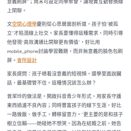
意義刷屏”；周末可設定同學聚會，讓現實互動替換線
上閑聊。
文
空間心理學
慶則從心思層面剖析道，孩子怕“被孤
立”才陷溺線上社交。家長要懂得這種需求，同時引導
他發現“高效溝通比閑聊更有價值”，好比用
mobile_phone討論學習難題，而非無意義的臉色包刷
屏。
會所設計
家長提問：孩子總看沒意義的短視頻，還學里面說臟
話，最基礎管不住。這種情況該怎么辦？
曾潔玲的做法是，開啟抖音青少年形式，用家長守護
東西過濾不良內容；同時豐富孩子的線下生涯，好比
一路做飯、做手工，轉移留意力。“更主要的是和孩子
樹立信賴——她碰她不想哭，因為在結婚之前，她告