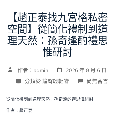
【趙正泰找九宮格私密
空間】從簡化禮制到道
理天然：孫奇逢酌禮思
惟研討
發
文
作者：
admin
2026 年 8 月 6 日
表
章
日
作
分
在
分類於
鐘聲輕輕響
尚無留言
期
者
類
〈【趙
正
泰
從簡化禮制到道理天然：孫奇逢酌禮思惟研討
找
九
作者：趙正泰
宮