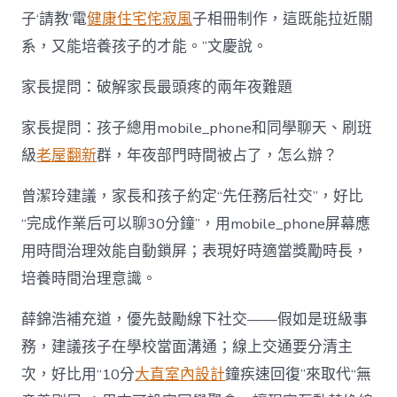
子‘請教’電
健康住宅
侘寂風
子相冊制作，這既能拉近關
系，又能培養孩子的才能。”文慶說。
家長提問：破解家長最頭疼的兩年夜難題
家長提問：孩子總用mobile_phone和同學聊天、刷班
級
老屋翻新
群，年夜部門時間被占了，怎么辦？
曾潔玲建議，家長和孩子約定“先任務后社交”，好比
“完成作業后可以聊30分鐘”，用mobile_phone屏幕應
用時間治理效能自動鎖屏；表現好時適當獎勵時長，
培養時間治理意識。
薛錦浩補充道，優先鼓勵線下社交——假如是班級事
務，建議孩子在學校當面溝通；線上交通要分清主
次，好比用“10分
大直室內設計
鐘疾速回復”來取代“無