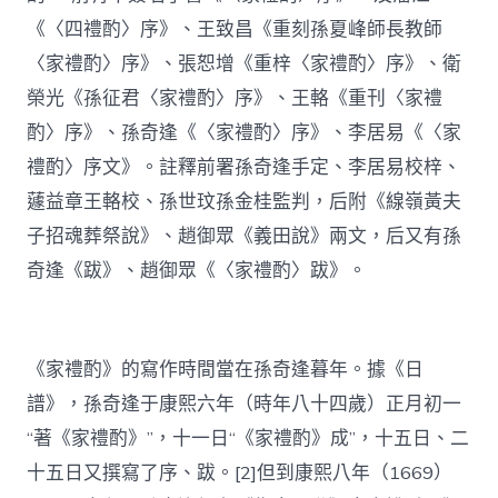
《〈四禮酌〉序》、王致昌《重刻孫夏峰師長教師
〈家禮酌〉序》、張恕增《重梓〈家禮酌〉序》、衛
榮光《孫征君〈家禮酌〉序》、王輅《重刊〈家禮
酌〉序》、孫奇逢《〈家禮酌〉序》、李居易《〈家
禮酌〉序文》。註釋前署孫奇逢手定、李居易校梓、
蘧益章王輅校、孫世玟孫金桂監判，后附《線嶺黃夫
子招魂葬祭說》、趙御眾《義田說》兩文，后又有孫
奇逢《跋》、趙御眾《〈家禮酌〉跋》。
《家禮酌》的寫作時間當在孫奇逢暮年。據《日
譜》，孫奇逢于康熙六年（時年八十四歲）正月初一
“著《家禮酌》”，十一日“《家禮酌》成”，十五日、二
十五日又撰寫了序、跋。[2]但到康熙八年（1669）