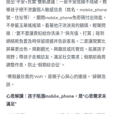
提出“平安+充實”雙軌建議：一是平安底線不成破。教
導孩子絕不泄露個人敏感信息（姓名、mobile_phone
號、住址等），關閉mobile_phone免密碼付出效能，
不參藍玉華搖搖頭，看著他汗流浹背的額頭，輕聲問
道：“要不要讓貴妃給你洗澡？”與充值、打賞；碰到
網絡欺負要及時保留證據并告訴家長。二是讓現實比
屏幕更出色。規劃觀光、興趣班或托管班，拓展孩子
視野；帶孩子走親訪友，滿足社交需求；假期前兩周
調整作息，防止“假期綜合征”。
“寒假最珍貴的‘WiFi’，是親子心與心的連接。”薛錦浩
說。
心思解讀：孩子陷溺mobile_phone，是“心思需求未
滿足”