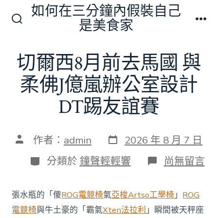
跳
如何在三分鐘內假裝自己
至
是美食家
搜
選
主
尋
單
切
要
切爾西8月前去馬國 與
換
內
開
關
柔佛J億嵐辦公室設計
容
DT踢友誼賽
發
文
作者：
admin
2026 年 8 月 7 日
表
章
日
作
分
在
分類於
鐘聲輕輕響
尚無留言
期
者
類
〈切
爾
西
張水瓶的「傻
ROG電競椅
氣
亞梭Artso工學椅
」
ROG
8
月
電競椅
與牛土豪的「霸氣
Xten法拉利
」瞬間被天秤座