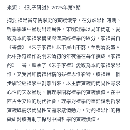
格
私
來源：《孔子研討》2025年第3期
密
空
摘要:禮是貫穿儒學史的實踐儀章，在分歧思惟時期、
間】
哲學學派中呈現出差異性，宋明理學以易知簡能、愛
從
簡
敬為本的家禮學構成與漢唐經禮學的區分，家禮書自
化
《書儀》《朱子家禮》以下層出不窮，至明清為盛。
禮
制
此中孫奇逢作為明末清初的年夜儒在暮年撰成《家禮
到
道
酌》一書，繼承了《朱子家禮》愛敬為本的家禮學思
理
惟，又受呂坤情禮相稱的疑禮思惟影響，將禮進一個
天
然：
步驟從經禮學中剝離出來，以主體實踐的簡易性尋求
孫
心性的天然呈現，借理學闡釋禮學的實踐價值。在中
奇
逢
西古今交匯的現代社會，理學對禮學的重詮說明哲學
酌
實踐既需求簡易性又需求感情動力，對酌禮思惟的持
禮
思
續研討將有助于探討中國哲學的實踐價值。
惟
研