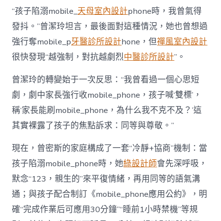
“孩子陷溺mobile_
天母室內設計
phone時，我曾氣得
發抖。”曾潔玲坦言，最後面對這種情況，她也曾想過
強行奪mobile_p
牙醫診所設計
hone，但
禪風室內設計
很快發現“越強制，對抗越劇烈
中醫診所設計
”。
曾潔玲的轉變始于一次反思：“我曾看過一個心思短
劇，劇中家長強行收mobile_phone，孩子喊‘雙標’，
稱‘家長能刷mobile_phone，為什么我不克不及？’這
其實裸露了孩子的焦點訴求：同等與尊敬。”
現在，曾密斯的家庭構成了一套“冷靜+協商”機制：當
孩子陷溺mobile_phone時，她
綠設計師
會先深呼吸，
默念“123，親生的”來平復情緒，再用同等的語氣溝
通；與孩子配合制訂《mobile_phone應用公約》，明
確“完成作業后可應用30分鐘”“睡前1小時禁機”等規