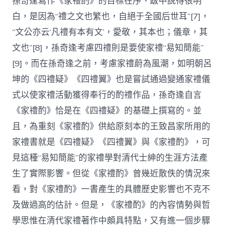
孫奇逢寫作《家禮酌》的目標在序、跋中說得很明
白，是因為“禮之文也繁也，自絕于全國后世耳”[7]，
“文公亦云‘凡禮有本有文’，愛敬，其本也；儀章，其
文也”[8]，孫奇逢考慮四禮則是要使家禮“易知簡能”
[9]。而在孫奇逢之前，考慮家禮蔚為風潮，如明朝呂
坤的《四禮疑》《四禮翼》也是嘗試通過變通家禮儀
式以使家禮活動獲得奉行的酌禮作品，孫奇逢自言
《家禮酌》恰是在《四禮疑》的基礎上撰寫的。並
且，為重刻《家禮酌》供給原刻本的王致昌家所用的
家禮書就是《四禮疑》《四禮翼》與《家禮酌》，可
見這種“易知簡能”的家禮學對清代士紳的生涯方法產
生了實際影響。但從《家禮酌》曾幾近散佚的情況來
看，對《家禮酌》一書產生的具體歷史影響也不克不
及做過高的估計。但是，《家禮酌》的內容情勢與哲
學思惟在清代家禮著作中頗具特點，又有進一個步驟