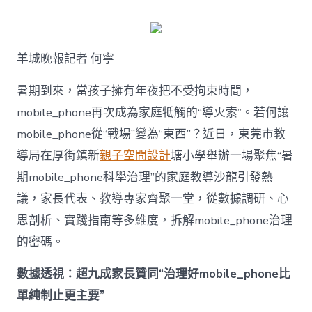
何
破
解
暑
羊城晚報記者 何寧
期
mobile_ph
治
暑期到來，當孩子擁有年夜把不受拘束時間，
理
mobile_phone再次成為家庭牴觸的“導火索”。若何讓
難
題？
mobile_phone從“戰場”變為“東西”？近日，東莞市教
讓
導局在厚街鎮新
親子空間設計
塘小學舉辦一場聚焦“暑
mobilJIUYI
俱
期mobile_phone科學治理”的家庭教導沙龍引發熱
意
議，家長代表、教導專家齊聚一堂，從數據調研、心
空
間
思剖析、實踐指南等多維度，拆解mobile_phone治理
設
計
的密碼。
e_phone
成
數據透視：超九成家長贊同“治理好mobile_phone比
為
單純制止更主要”
“成