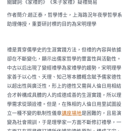
關鍵詞:《家禮酌》《朱子家禮》疑禮簡易
討〉
中
作者簡介:趙正泰，哲學博士，上海路況年夜學哲學系
助理傳授，重要研討標的目的為宋明理學
禮是貫穿儒學史的生涯實踐方法，但禮的內容與依據
卻在不斷變化，顯示出儒家哲學的豐富性與活動性。
中古以后出現了變經禮學為家禮學的趨勢，宋明理學
家善于以心性、天理、知己等本體概念賦予儒家德性
以超出性與廣泛性，形上的德性又需與人倫日用相結
合才幹構成具體的人的成德成善的生涯實踐，所以理
學需求從頭詮禮。但是，在殊相的人倫日用里試圖設
立一種不變的軌制性儀章
講座場地
是困難的，且易演
變為社會規訓，于是理學家一方面不斷修訂禮學，一