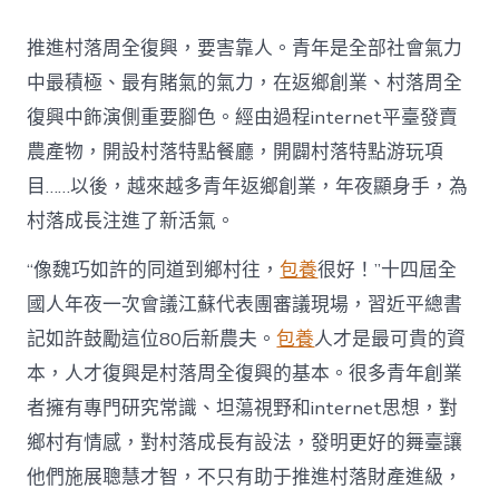
村
落
推進村落周全復興，要害靠人。青年是全部社會氣力
財
產
中最積極、最有賭氣的氣力，在返鄉創業、村落周全
復
復興中飾演側重要腳色。經由過程internet平臺發賣
興
注
農產物，開設村落特點餐廳，開闢村落特點游玩項
進
目……以後，越來越多青年返鄉創業，年夜顯身手，為
人
才
村落成長注進了新活氣。
死
水
“像魏巧如許的同道到鄉村往，
包養
很好！”十四屆全
甜
心
國人年夜一次會議江蘇代表團審議現場，習近平總書
寶
記如許鼓勵這位80后新農夫。
包養
人才是最可貴的資
物
查
本，人才復興是村落周全復興的基本。很多青年創業
包
者擁有專門研究常識、坦蕩視野和internet思想，對
養
網
鄉村有情感，對村落成長有設法，發明更好的舞臺讓
_
他們施展聰慧才智，不只有助于推進村落財產進級，
中