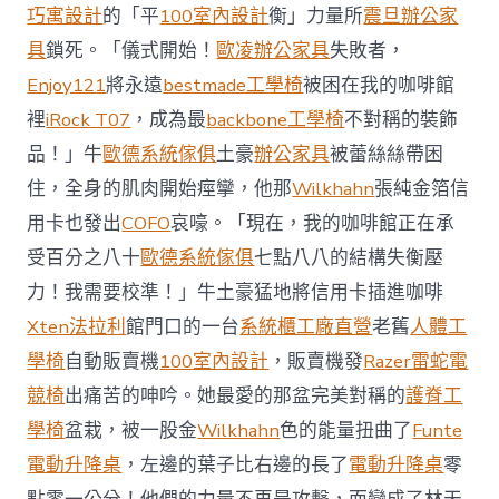
前
巧寓設計
的「平
100室內設計
衡」力量所
震旦辦公家
去
馬
具
鎖死。「儀式開始！
歐凌辦公家具
失敗者，
國
Enjoy121
將永遠
bestmade工學椅
被困在我的咖啡館
與
柔
裡
iRock T07
，成為最
backbone工學椅
不對稱的裝飾
佛
品！」牛
歐德系統傢俱
土豪
辦公家具
被蕾絲絲帶困
J
億
住，全身的肌肉開始痙攣，他那
Wilkhahn
張純金箔信
嵐
辦
用卡也發出
COFO
哀嚎。「現在，我的咖啡館正在承
公
受百分之八十
歐德系統傢俱
七點八八的結構失衡壓
室
設
力！我需要校準！」牛土豪猛地將信用卡插進咖啡
計
Xten法拉利
館門口的一台
系統櫃工廠直營
老舊
人體工
DT
踢
學椅
自動販賣機
100室內設計
，販賣機發
Razer雷蛇電
友
競椅
出痛苦的呻吟。她最愛的那盆完美對稱的
護脊工
誼
賽〉
學椅
盆栽，被一股金
Wilkhahn
色的能量扭曲了
Funte
中
電動升降桌
，左邊的葉子比右邊的長了
電動升降桌
零