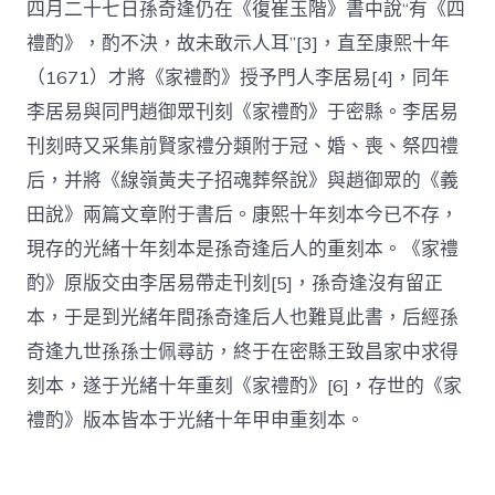
四月二十七日孫奇逢仍在《復崔玉階》書中說“有《四
禮酌》，酌不決，故未敢示人耳”[3]，直至康熙十年
（1671）才將《家禮酌》授予門人李居易[4]，同年
李居易與同門趙御眾刊刻《家禮酌》于密縣。李居易
刊刻時又采集前賢家禮分類附于冠、婚、喪、祭四禮
后，并將《線嶺黃夫子招魂葬祭說》與趙御眾的《義
田說》兩篇文章附于書后。康熙十年刻本今已不存，
現存的光緒十年刻本是孫奇逢后人的重刻本。《家禮
酌》原版交由李居易帶走刊刻[5]，孫奇逢沒有留正
本，于是到光緒年間孫奇逢后人也難覓此書，后經孫
奇逢九世孫孫士佩尋訪，終于在密縣王致昌家中求得
刻本，遂于光緒十年重刻《家禮酌》[6]，存世的《家
禮酌》版本皆本于光緒十年甲申重刻本。