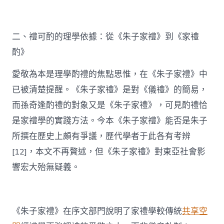
二、禮可酌的理學依據：從《朱子家禮》到《家禮
酌》
愛敬為本是理學酌禮的焦點思惟，在《朱子家禮》中
已被清楚提醒。《朱子家禮》是對《儀禮》的簡易，
而孫奇逢酌禮的對象又是《朱子家禮》，可見酌禮恰
是家禮學的實踐方法。今本《朱子家禮》能否是朱子
所撰在歷史上頗有爭議，歷代學者于此各有考辨
[12]，本文不再贅述，但《朱子家禮》對東亞社會影
響宏大殆無疑義。
《朱子家禮》在序文部門說明了家禮學較傳統
共享空