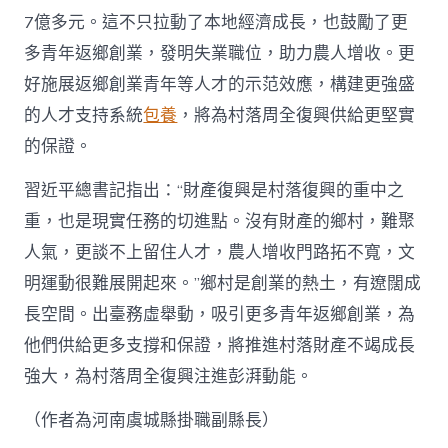
7億多元。這不只拉動了本地經濟成長，也鼓勵了更
多青年返鄉創業，發明失業職位，助力農人增收。更
好施展返鄉創業青年等人才的示范效應，構建更強盛
的人才支持系統
包養
，將為村落周全復興供給更堅實
的保證。
習近平總書記指出：“財產復興是村落復興的重中之
重，也是現實任務的切進點。沒有財產的鄉村，難聚
人氣，更談不上留住人才，農人增收門路拓不寬，文
明運動很難展開起來。”鄉村是創業的熱土，有遼闊成
長空間。出臺務虛舉動，吸引更多青年返鄉創業，為
他們供給更多支撐和保證，將推進村落財產不竭成長
強大，為村落周全復興注進彭湃動能。
（作者為河南虞城縣掛職副縣長）