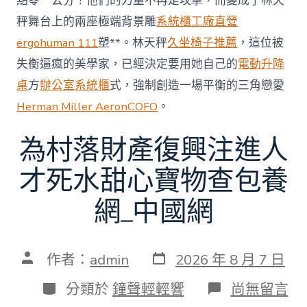
點零一公分！他們的力量不再是攻擊，而變成了林天
秤舞台上的兩座極端背景雕
系統櫃工廠直營
ergohuman 111
塑**。林天秤
久坐椅子推薦
，這位被
失衡逼瘋的美學家，已經決定要用她自己的
電動升降
桌
方
辦公室系統櫃
式，強制創造一場平衡的三角戀愛
Herman Miller Aeron
COFO
。
為村落財產復興注進人
才死水甜心寶物查包養
網_中國網
發
文
作者：
admin
2026 年 8 月 7 日
表
章
日
作
分
在
分類於
鐘聲輕輕響
尚無留言
期
者
類
〈為