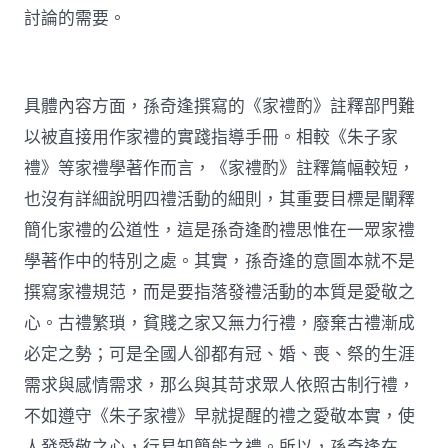
討論的需要。
具體內容方面，孫奇逢撰寫的《家禮酌》註釋部門難
以被直接用作家禮的實踐指導手冊。相較《朱子家
禮》等家禮學著作而言，《家禮酌》註釋篇幅較短，
也沒有詳細說明四禮活動的細則，其重要目標是闡釋
簡化家禮的公道性，這是孫奇逢酌禮思惟在一眾家禮
學著作中的特別之處。其實，孫奇逢的意圖本就不是
撰寫家禮規范，而是要指落發禮活動的本質是愛敬之
心。古禮繁瑣，貧賤之家又無力行禮，廢棄古禮漸成
必定之勢；可是全國人卻都有冠、婚、喪、祭的生涯
需求與感情需求，那么與其苛求眾人依照古制行禮，
不如遵守《朱子家禮》早就提醒的禮之愛敬本實，使
人發愛敬之心，行易知簡能之禮。所以，孫奇逢在