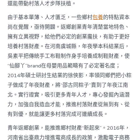
國
還能帶動村落人才步隊扶植。
網〉
中
由于基本單薄、人才匱乏，一些鄉村
包養
的特點資本
尚在覺醒，亟待開闢。返鄉創業青年清楚當地特色、
擁有立異視野，給他們必定的創業攙扶，有助于更好
培養村落財產。在河南虞城縣，年夜學本科結業后，
吳素平把傳統手工布鞋制作身手培養成制鞋財產，使
“仙腳丫”brand在母嬰用品範疇有了必定著名度；
2014年碩士研討生結業的徐俠影，率領同鄉們把小粽
子做成了年夜財產，將“邵古同粽子”賣到了年夜江南
北。實行證實，吸引更多青年人才，專心發掘內涵潛
力，加強自我造血才能，推進村落財產從無到有、從
有到優，就能讓更多村落完成可連續成長。
青年返鄉創業，能推進鄉村財產“新起來”。2016年，
河南省出臺鼎力增進電商成長的政策，激勵電子商務