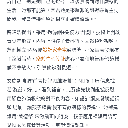
訴自己，這是她自己的選擇。以後無論面對什麼樣的
生活，她都不能哭，因為她是來贖罪的到迷惑會主動
問我，我會借機引導她樹立正確價值觀。”
薛錦浩提出，采用“過濾網+免疫力”計劃，技術上開啟
青少年形式，內容上陪孩子看科普、天然類短視頻，
幫他樹立“內容優
設計家豪宅
劣標準”。“家長若發現孩
子說臟話時，
樂齡住宅設計
應心平氣和地告訴他‘這樣
做不尊敬人’，引導他辨別長短。”
文慶則強調“前言批評思維培養”：“和孩子玩‘信息找
茬’游戲，好比，看到謠言，比賽誰先找到證據反駁；
用腳色飾演教他應對不良內容，如設計‘網友發臟話視
頻’場景，讓孩子練習‘我不喜歡這樣的表達’。”她還建
議用“美德幣”來激勵正向行為：孩子應用禮貌用語可
兌換家庭露營等活動，重塑價值認知。