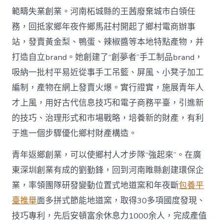
範疇失業創業。河南柘城縣的王茜廢棄城市白領任
務，回抵家鄉年夜仵鄉馬莊村開起了鄉村電商辦事
站，發賣黃金梨、鴨蛋、辣椒醬等本地特點產物，并
打造自立brand。她創建了“創夢者”手工制品brand，
吸納一批村平易近從事手工吊籃、屏風、小凳子加工
編制，產物在網上發賣火爆。實行證實，施展青年人
才上風，用好古代信息技巧和電子商務平臺，引進新
的技巧、治理形式和市場戰略，培養新的財產，有利
于進一個步驟優化鄉村財產構造。
青年返鄉創業，可以使鄉村人才步隊“強起來”。在廣
東深圳創業有成的劉勤鋒，回到河南睢縣創建環保企
業，率領團隊研發變動位置式地道窯和年夜斷
包養平
臺推舉
面多拼式節能地道窯，取得30多項國度發現、
技巧專利，先后安頓富余休息力1000余人，完成產值