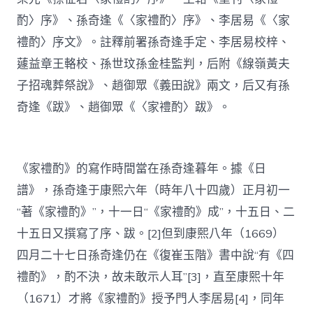
酌〉序》、孫奇逢《〈家禮酌〉序》、李居易《〈家
禮酌〉序文》。註釋前署孫奇逢手定、李居易校梓、
蘧益章王輅校、孫世玟孫金桂監判，后附《線嶺黃夫
子招魂葬祭說》、趙御眾《義田說》兩文，后又有孫
奇逢《跋》、趙御眾《〈家禮酌〉跋》。
《家禮酌》的寫作時間當在孫奇逢暮年。據《日
譜》，孫奇逢于康熙六年（時年八十四歲）正月初一
“著《家禮酌》”，十一日“《家禮酌》成”，十五日、二
十五日又撰寫了序、跋。[2]但到康熙八年（1669）
四月二十七日孫奇逢仍在《復崔玉階》書中說“有《四
禮酌》，酌不決，故未敢示人耳”[3]，直至康熙十年
（1671）才將《家禮酌》授予門人李居易[4]，同年