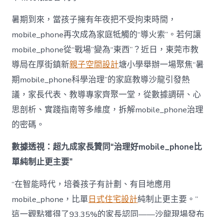
mobile_ph
治
暑期到來，當孩子擁有年夜把不受拘束時間，
理
mobile_phone再次成為家庭牴觸的“導火索”。若何讓
難
題？
mobile_phone從“戰場”變為“東西”？近日，東莞市教
讓
導局在厚街鎮新
親子空間設計
塘小學舉辦一場聚焦“暑
mobilJIUYI
俱
期mobile_phone科學治理”的家庭教導沙龍引發熱
意
議，家長代表、教導專家齊聚一堂，從數據調研、心
空
間
思剖析、實踐指南等多維度，拆解mobile_phone治理
設
計
的密碼。
e_phone
成
數據透視：超九成家長贊同“治理好mobile_phone比
為
單純制止更主要”
“成
長
東
“在智能時代，培養孩子有計劃、有目地應用
西”，
mobile_phone，比單
日式住宅設計
純制止更主要。”
而
非
這一觀點獲得了93.35%的家長認同——沙龍現場發布