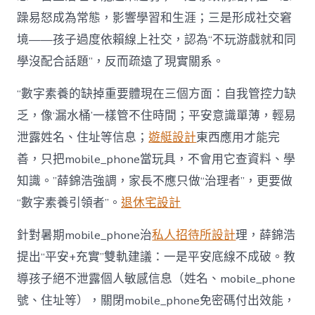
躁易怒成為常態，影響學習和生涯；三是形成社交窘
境——孩子過度依賴線上社交，認為“不玩游戲就和同
學沒配合話題”，反而疏遠了現實關系。
“數字素養的缺掉重要體現在三個方面：自我管控力缺
乏，像‘漏水桶’一樣管不住時間；平安意識單薄，輕易
泄露姓名、住址等信息；
遊艇設計
東西應用才能完
善，只把mobile_phone當玩具，不會用它查資料、學
知識。”薛錦浩強調，家長不應只做“治理者”，更要做
“數字素養引領者”。
退休宅設計
針對暑期mobile_phone治
私人招待所設計
理，薛錦浩
提出“平安+充實”雙軌建議：一是平安底線不成破。教
導孩子絕不泄露個人敏感信息（姓名、mobile_phone
號、住址等），關閉mobile_phone免密碼付出效能，