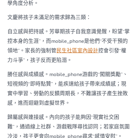
學角度分析。
文慶將孩子未滿足的需求歸為三類：
自立感與把持感。芳華期孩子自我意識覺醒，盼望“掌
控本身的生涯”，而mobile_phone是他們“不受干預的
領地”。家長的強制管
民生社區室內設計
控會引發“權
力斗爭”，孩子反而更陷溺。
勝任感與成績感。mobile_phone游戲的“闖關獎勵”、
短視頻的“即時點贊”，能疾速給孩子帶來成績感；現
實中學習、勞動的反饋周期長，不難讓孩子產生挫敗
感，進而迴避到虛擬世界。
歸屬感與連接感。內向的孩子能夠因“現實社交困
難”，通過線上社群、游戲戰隊尋找認同；若家庭氛圍
冷淡，孩子更會向mobile_phone尋求“感情安慰”。