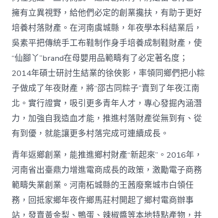
擁有立異視野，給他們必定的創業攙扶，有助于更好
培養村落財產。在河南虞城縣，年夜學本科結業后，
吳素平把傳統手工布鞋制作身手培養成制鞋財產，使
“仙腳丫”brand在母嬰用品範疇有了必定著名度；
2014年碩士研討生結業的徐俠影，率領同鄉們把小粽
子做成了年夜財產，將“邵古同粽子”賣到了年夜江南
北。實行證實，吸引更多青年人才，專心發掘內涵潛
力，加強自我造血才能，推進村落財產從無到有、從
有到優，就能讓更多村落完成可連續成長。
青年返鄉創業，能推進鄉村財產“新起來”。2016年，
河南省出臺鼎力增進電商成長的政策，激勵電子商務
範疇失業創業。河南柘城縣的王茜廢棄城市白領任
務，回抵家鄉年夜仵鄉馬莊村開起了鄉村電商辦事
站，發賣黃金梨、鴨蛋、辣椒醬等本地特點產物，并