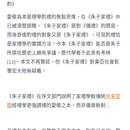
酌》
愛敬為本是理學酌禮的焦點思惟，在《朱子家禮》中
已被清楚提醒。《朱子家禮》是對《儀禮》的簡易，
而孫奇逢酌禮的對象又是《朱子家禮》，可見酌禮恰
是家禮學的實踐方法。今本《朱子家禮》能否是朱子
所撰在歷史上頗有爭議，歷代學者于此各有考辨
[12]，本文不再贅述，但《朱子家禮》對東亞社會影
響宏大殆無疑義。
《朱子家禮》在序文部門說明了家禮學較傳統
共享空
間
經禮學更強調禮的愛敬之本，而非儀章軌制：