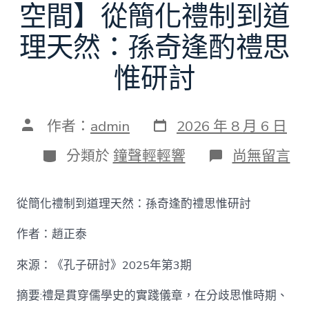
空間】從簡化禮制到道
理天然：孫奇逢酌禮思
惟研討
發
文
作者：
admin
2026 年 8 月 6 日
表
章
日
作
分
在
分類於
鐘聲輕輕響
尚無留言
期
者
類
〈【趙
正
泰
從簡化禮制到道理天然：孫奇逢酌禮思惟研討
找
九
作者：趙正泰
宮
格
私
來源：《孔子研討》2025年第3期
密
空
摘要:禮是貫穿儒學史的實踐儀章，在分歧思惟時期、
間】