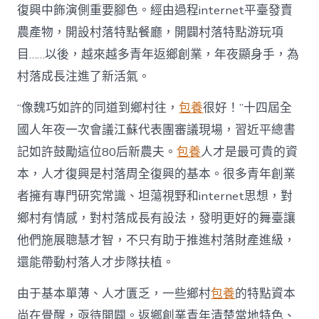
復
復興中飾演側重要腳色。經由過程internet平臺發賣
興
注
農產物，開設村落特點餐廳，開闢村落特點游玩項
進
目……以後，越來越多青年返鄉創業，年夜顯身手，為
人
才
村落成長注進了新活氣。
死
水
“像魏巧如許的同道到鄉村往，
包養
很好！”十四屆全
甜
心
國人年夜一次會議江蘇代表團審議現場，習近平總書
寶
記如許鼓勵這位80后新農夫。
包養
人才是最可貴的資
物
查
本，人才復興是村落周全復興的基本。很多青年創業
包
者擁有專門研究常識、坦蕩視野和internet思想，對
養
網
鄉村有情感，對村落成長有設法，發明更好的舞臺讓
_
他們施展聰慧才智，不只有助于推進村落財產進級，
中
國
還能帶動村落人才步隊扶植。
網〉
中
由于基本單薄、人才匱乏，一些鄉村
包養
的特點資本
尚在覺醒，亟待開闢。返鄉創業青年清楚當地特色、