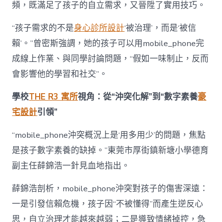
頻，既滿足了孩子的自立需求，又晉陞了實用技巧。
“孩子需求的不是
身心診所設計
‘被治理’，而是‘被信
賴’。”曾密斯強調，她的孩子可以用mobile_phone完
成線上作業、與同學討論問題，“假如一味制止，反而
會影響他的學習和社交”。
學校
THE R3 寓所
視角：從“沖突化解”到“數字素養
豪
宅設計
引領”
“mobile_phone沖突概況上是‘用多用少’的問題，焦點
是孩子數字素養的缺掉。”東莞市厚街鎮新塘小學德育
副主任薛錦浩一針見血地指出。
薛錦浩剖析，mobile_phone沖突對孩子的傷害深遠：
一是引發信賴危機，孩子因“不被懂得”而產生逆反心
思，自立治理才能越來越弱；二是導致情緒掉控，急