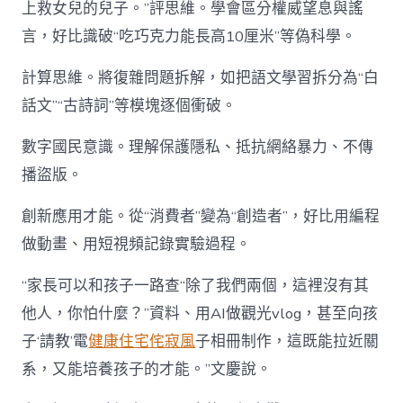
上救女兒的兒子。”評思維。學會區分權威望息與謠
言，好比識破“吃巧克力能長高10厘米”等偽科學。
計算思維。將復雜問題拆解，如把語文學習拆分為“白
話文”“古詩詞”等模塊逐個衝破。
數字國民意識。理解保護隱私、抵抗網絡暴力、不傳
播盜版。
創新應用才能。從“消費者”變為“創造者”，好比用編程
做動畫、用短視頻記錄實驗過程。
“家長可以和孩子一路查“除了我們兩個，這裡沒有其
他人，你怕什麼？”資料、用AI做觀光vlog，甚至向孩
子‘請教’電
健康住宅
侘寂風
子相冊制作，這既能拉近關
系，又能培養孩子的才能。”文慶說。