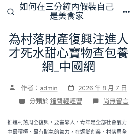
跳
如何在三分鐘內假裝自己
至
是美食家
搜
選
主
尋
單
切
要
為村落財產復興注進人
換
內
開
關
才死水甜心寶物查包養
容
網_中國網
發
文
作者：
admin
2026 年 8 月 7 日
表
章
日
作
分
在
分類於
鐘聲輕輕響
尚無留言
期
者
類
〈為
村
落
推進村落周全復興，要害靠人。青年是全部社會氣力
財
產
中最積極、最有賭氣的氣力，在返鄉創業、村落周全