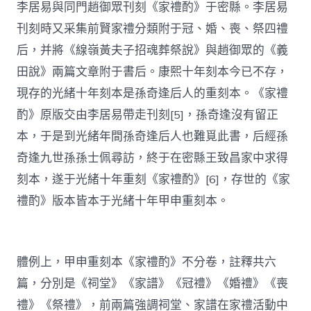
李居易與同門趙御眾刊刻《家禮酌》于密縣。李居易
刊刻時又采集前賢家禮分類附于冠、婚、喪、祭四禮
后，并將《線嶺黃夫子招魂葬祭說》與趙御眾的《義
田說》兩篇文章附于書后。康熙十年刻本今已不存，
現存的光緒十年刻本是孫奇逢后人的重刻本。《家禮
酌》原版交由李居易帶走刊刻[5]，孫奇逢沒有留正
本，于是到光緒年間孫奇逢后人也難覓此書，后經孫
奇逢九世孫孫士佩尋訪，終于在密縣王致昌家中求得
刻本，遂于光緒十年重刻《家禮酌》[6]，存世的《家
禮酌》版本皆本于光緒十年甲申重刻本。
體例上，甲申重刻本《家禮酌》不分卷，註釋共六
篇，分別是《祠堂》《家譜》《冠禮》《婚禮》《喪
禮》《祭禮》，前兩篇強調祠堂、家譜在家禮活動中