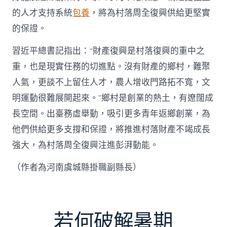
的人才支持系統
包養
，將為村落周全復興供給更堅實
的保證。
習近平總書記指出：“財產復興是村落復興的重中之
重，也是現實任務的切進點。沒有財產的鄉村，難聚
人氣，更談不上留住人才，農人增收門路拓不寬，文
明運動很難展開起來。”鄉村是創業的熱土，有遼闊成
長空間。出臺務虛舉動，吸引更多青年返鄉創業，為
他們供給更多支撐和保證，將推進村落財產不竭成長
強大，為村落周全復興注進彭湃動能。
（作者為河南虞城縣掛職副縣長）
若何破解暑期