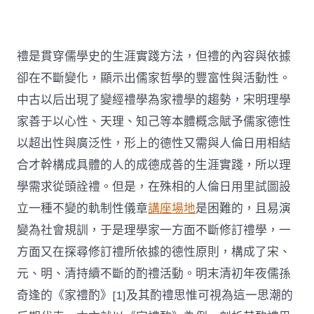
禮是貫穿儒學史的生涯實踐方法，但禮的內容與依據
卻在不斷變化，顯示出儒家哲學的豐富性與活動性。
中古以后出現了變經禮學為家禮學的趨勢，宋明理學
家善于以心性、天理、知己等本體概念賦予儒家德性
以超出性與廣泛性，形上的德性又需與人倫日用相結
合才幹構成具體的人的成德成善的生涯實踐，所以理
學需求從頭詮禮。但是，在殊相的人倫日用里試圖設
立一種不變的軌制性儀章
講座場地
是困難的，且易演
變為社會規訓，于是理學家一方面不斷修訂禮學，一
方面又在探尋修訂禮所依據的德性原則，構成了宋、
元、明、清持續不斷的酌禮活動。明末清初年夜儒孫
奇逢的《家禮酌》[1]及其酌禮思惟可視為這一思潮的