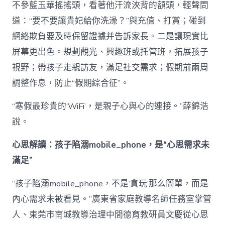
不參藍玉華搖搖頭，看著他汗流浹背的額頭，輕聲問
道：“要不要讓貴妃給你洗澡？”與充值、打賞；碰到
網絡欺負要及時保留證據并告訴家長。二是讓現實比
屏幕更出色。規劃觀光、興趣班或托管班，拓展孩子
視野；帶孩子走親訪友，滿足社交需求；假期前兩周
調整作息，防止“假期綜合征”。
“寒假最珍貴的‘WiFi’，是親子心與心的連接。”薛錦浩
說。
心思解讀：孩子陷溺mobile_phone，是“心思需求未
滿足”
“孩子陷溺mobile_phone，不是‘貪玩’那么簡單，而是
內心需求未被看見。”廣東省家庭教導名師任務室掌管
人、東莞市南城教導治理中間德育教研員文慶從心思