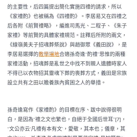
的主要性，后四篇提出簡化實施四禮的請求，所以
《家禮酌》也被稱為《四禮酌》。李居易又在四禮之
后各附《前賢禮略》，編進司馬光、二程子、《朱子
家禮》等前賢的具體家禮規范。註釋后所附的兩文，
《線嶺黃夫子招魂葬祭說》與趙御眾《義田說》，是
李居易選擇的
教學場地
合適孫奇逢“酌禮”思惟的兩種
家禮活動，招魂葬是亂世之中找不到親人遺體時家人
不得已以衣物招其靈魂下葬的喪葬方式，義田是宗族
設立共有之田以贍養族內貧困之人的舉措。
孫奇逢寫作《家禮酌》的目標在序、跋中說得很明
白，是因為“禮之文也繁也，自絕于全國后世耳”[7]，
“文公亦云‘凡禮有本有文’，愛敬，其本也；儀章，其