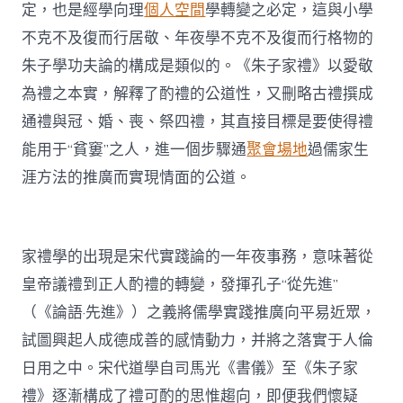
定，也是經學向理
個人空間
學轉變之必定，這與小學
不克不及復而行居敬、年夜學不克不及復而行格物的
朱子學功夫論的構成是類似的。《朱子家禮》以愛敬
為禮之本實，解釋了酌禮的公道性，又刪略古禮撰成
通禮與冠、婚、喪、祭四禮，其直接目標是要使得禮
能用于“貧窶”之人，進一個步驟通
聚會場地
過儒家生
涯方法的推廣而實現情面的公道。
家禮學的出現是宋代實踐論的一年夜事務，意味著從
皇帝議禮到正人酌禮的轉變，發揮孔子“從先進”
（《論語·先進》）之義將儒學實踐推廣向平易近眾，
試圖興起人成德成善的感情動力，并將之落實于人倫
日用之中。宋代道學自司馬光《書儀》至《朱子家
禮》逐漸構成了禮可酌的思惟趨向，即便我們懷疑