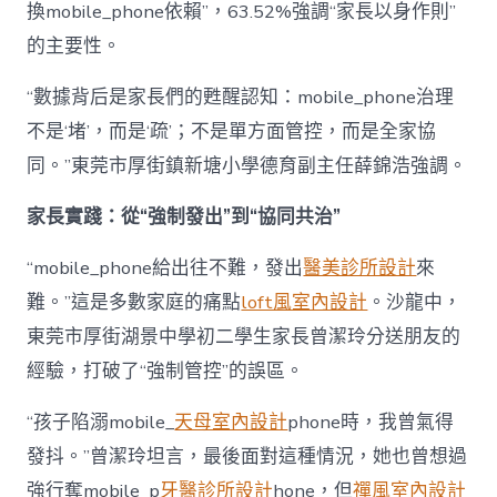
換mobile_phone依賴”，63.52%強調“家長以身作則”
的主要性。
“數據背后是家長們的甦醒認知：mobile_phone治理
不是‘堵’，而是‘疏’；不是單方面管控，而是全家協
同。”東莞市厚街鎮新塘小學德育副主任薛錦浩強調。
家長實踐：從“強制發出”到“協同共治”
“mobile_phone給出往不難，發出
醫美診所設計
來
難。”這是多數家庭的痛點
loft風室內設計
。沙龍中，
東莞市厚街湖景中學初二學生家長曾潔玲分送朋友的
經驗，打破了“強制管控”的誤區。
“孩子陷溺mobile_
天母室內設計
phone時，我曾氣得
發抖。”曾潔玲坦言，最後面對這種情況，她也曾想過
強行奪mobile_p
牙醫診所設計
hone，但
禪風室內設計