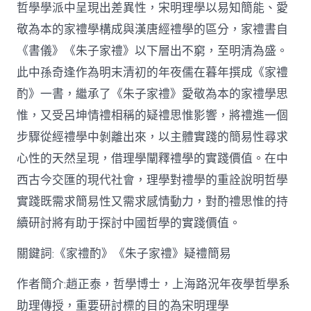
哲學學派中呈現出差異性，宋明理學以易知簡能、愛
從
簡
敬為本的家禮學構成與漢唐經禮學的區分，家禮書自
化
《書儀》《朱子家禮》以下層出不窮，至明清為盛。
禮
制
此中孫奇逢作為明末清初的年夜儒在暮年撰成《家禮
到
道
酌》一書，繼承了《朱子家禮》愛敬為本的家禮學思
理
惟，又受呂坤情禮相稱的疑禮思惟影響，將禮進一個
天
然：
步驟從經禮學中剝離出來，以主體實踐的簡易性尋求
孫
心性的天然呈現，借理學闡釋禮學的實踐價值。在中
奇
逢
西古今交匯的現代社會，理學對禮學的重詮說明哲學
酌
實踐既需求簡易性又需求感情動力，對酌禮思惟的持
禮
思
續研討將有助于探討中國哲學的實踐價值。
惟
研
關鍵詞:《家禮酌》《朱子家禮》疑禮簡易
討〉
中
作者簡介:趙正泰，哲學博士，上海路況年夜學哲學系
助理傳授，重要研討標的目的為宋明理學