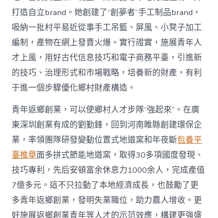
打造自立brand。她創建了“創夢者”手工制品brand，
吸納一批村平易近從事手工吊籃、屏風、小凳子加工
編制，產物在網上發賣火爆。實行證實，施展青年人
才上風，用好古代信息技巧和電子商務平臺，引進新
的技巧、治理形式和市場戰略，培養新的財產，有利
于進一個步驟優化鄉村財產構造。
青年返鄉創業，可以使鄉村人才步隊“強起來”。在廣
東深圳創業有成的劉勤鋒，回到河南睢縣創建環保企
業，率領團隊研發變動位置式地道窯和年夜斷
包養平
臺推舉
面多拼式節能地道窯，取得30多項國度發現、
技巧專利，先后安頓富余休息力1000余人，完成產值
7億多元。這不只拉動了本地經濟成長，也鼓勵了更
多青年返鄉創業，發明失業職位，助力農人增收。更
好施展返鄉創業青年等人才的示范效應，構建更強盛