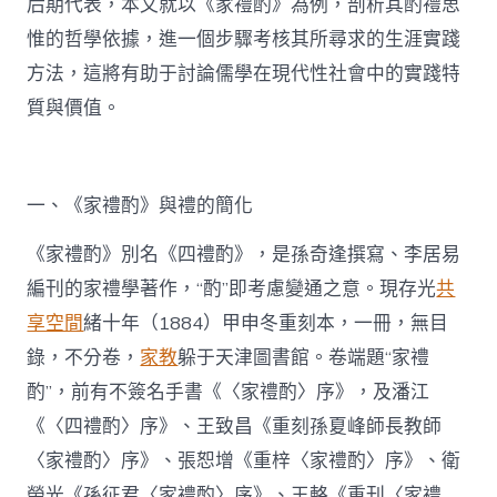
后期代表，本文就以《家禮酌》為例，剖析其酌禮思
惟的哲學依據，進一個步驟考核其所尋求的生涯實踐
方法，這將有助于討論儒學在現代性社會中的實踐特
質與價值。
一、《家禮酌》與禮的簡化
《家禮酌》別名《四禮酌》，是孫奇逢撰寫、李居易
編刊的家禮學著作，“酌”即考慮變通之意。現存光
共
享空間
緒十年（1884）甲申冬重刻本，一冊，無目
錄，不分卷，
家教
躲于天津圖書館。卷端題“家禮
酌”，前有不簽名手書《〈家禮酌〉序》，及潘江
《〈四禮酌〉序》、王致昌《重刻孫夏峰師長教師
〈家禮酌〉序》、張恕增《重梓〈家禮酌〉序》、衛
榮光《孫征君〈家禮酌〉序》、王輅《重刊〈家禮