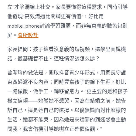
立”才陷溺線上社交。家長要懂得這種需求，同時引導
他發現“高效溝通比閑聊更有價值”，好比用
mobile_phone討論學習難題，而非無意義的臉色包刷
屏。
會所設計
家長提問：孩子總看沒意義的短視頻，還學里面說臟
話，最基礎管不住。這種情況該怎么辦？
曾潔玲的做法是，開啟抖音青少年形式，用家長守護
東西過濾不良內容；同時豐富孩子的線下生涯，好比
一路做飯、做手工，轉移留意力。“更主要的是和孩子
樹立信賴——她碰她不想哭，因為在結婚之前，她告
訴自己，這是她自己的選擇。以後無論面對什麼樣的
生活，她都不能哭，因為她是來贖罪的到迷惑會主動
問我，我會借機引導她樹立正確價值觀。”