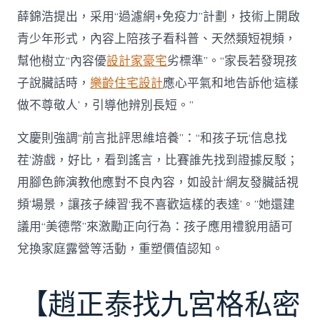
薛錦浩提出，采用“過濾網+免疫力”計劃，技術上開啟
青少年形式，內容上陪孩子看科普、天然類短視頻，
幫他樹立“內容優
設計家豪宅
劣標準”。“家長若發現孩
子說臟話時，
樂齡住宅設計
應心平氣和地告訴他‘這樣
做不尊敬人’，引導他辨別長短。”
文慶則強調“前言批評思維培養”：“和孩子玩‘信息找
茬’游戲，好比，看到謠言，比賽誰先找到證據反駁；
用腳色飾演教他應對不良內容，如設計‘網友發臟話視
頻’場景，讓孩子練習‘我不喜歡這樣的表達’。”她還建
議用“美德幣”來激勵正向行為：孩子應用禮貌用語可
兌換家庭露營等活動，重塑價值認知。
【趙正泰找九宮格私密