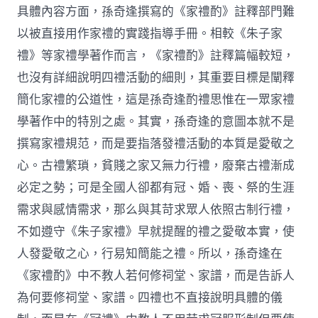
具體內容方面，孫奇逢撰寫的《家禮酌》註釋部門難
以被直接用作家禮的實踐指導手冊。相較《朱子家
禮》等家禮學著作而言，《家禮酌》註釋篇幅較短，
也沒有詳細說明四禮活動的細則，其重要目標是闡釋
簡化家禮的公道性，這是孫奇逢酌禮思惟在一眾家禮
學著作中的特別之處。其實，孫奇逢的意圖本就不是
撰寫家禮規范，而是要指落發禮活動的本質是愛敬之
心。古禮繁瑣，貧賤之家又無力行禮，廢棄古禮漸成
必定之勢；可是全國人卻都有冠、婚、喪、祭的生涯
需求與感情需求，那么與其苛求眾人依照古制行禮，
不如遵守《朱子家禮》早就提醒的禮之愛敬本實，使
人發愛敬之心，行易知簡能之禮。所以，孫奇逢在
《家禮酌》中不教人若何修祠堂、家譜，而是告訴人
為何要修祠堂、家譜。四禮也不直接說明具體的儀