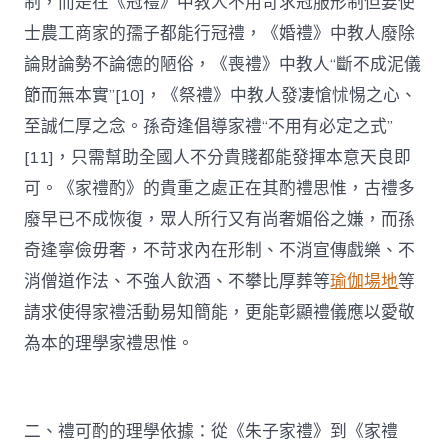
制，而是在《冠禮》中教人不用苛求冠服形制但要使
士農工商家的孺子都能行冠禮，《婚禮》中教人廢除
論財論勢不論德的陋俗，《喪禮》中教人“斷不成泥儀
節而無本實”[10]，《祭禮》中教人發凄愴怵惕之心、
至誠仁厚之念。孫奇逢倡導家禮“不用有必定之式”
[11]，只需幫助全國人不分貴賤都能發揮本意天良即
可。《家禮酌》的貴重之處正在其酌禮思惟，古禮多
廢早已不成恢復，眾人所行又有尚奢媚俗之嫌，而孫
奇逢寧儉毋奢，不苛求內在形制、不消宣傳戲樂、不
消僧道作法、不強人飲酒、不攀比厚葬等
瑜伽場地
等
請求使得家禮活動易知簡能，更能彰顯禮儀應以愛敬
為本的理學家禮思惟。
二、禮可酌的理學依據：從《朱子家禮》到《家禮