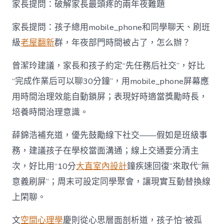
家長提問：破解家長最頭疼的兩年夜難題
家長提問：孩子總用mobile_phone和同學聊天、刷班
級
老屋翻新
群，年夜部門時間被占了，怎么辦？
曾潔玲建議，家長和孩子約定“先任務后社交”，好比
“完成作業后可以聊30分鐘”，用mobile_phone屏幕應
用時間治理效能自動鎖屏；表現好時適當獎勵時長，
培養時間治理意識。
薛錦浩補充道，優先鼓勵線下社交——假如是班級事
務，建議孩子在學校當面溝通；線上交通要分清主
次，好比用“10分
大直室內設計
鐘疾速回復”來取代“無
意義刷屏”；周末可設定同學聚會，讓現實互動替換線
上閑聊。
文
空間心理學
慶則從心思層面剖析道，孩子怕“被孤