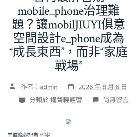
mobile_phone治理難
題？讓mobilJIUYI俱意
空間設計e_phone成為
“成長東西”，而非“家庭
戰場”
發
文
作者：
admin
2026 年 8 月 6 日
表
章
日
作
分
在
分類於
鐘聲輕輕響
尚無留言
期
者
類
〈若
何
破
解
暑
羊城晚報記者 何寧
期