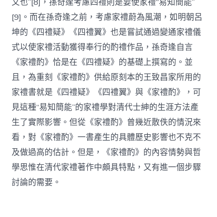
文也”[8]，孫奇逢考慮四禮則是要使家禮“易知簡能”
[9]。而在孫奇逢之前，考慮家禮蔚為風潮，如明朝呂
坤的《四禮疑》《四禮翼》也是嘗試通過變通家禮儀
式以使家禮活動獲得奉行的酌禮作品，孫奇逢自言
《家禮酌》恰是在《四禮疑》的基礎上撰寫的。並
且，為重刻《家禮酌》供給原刻本的王致昌家所用的
家禮書就是《四禮疑》《四禮翼》與《家禮酌》，可
見這種“易知簡能”的家禮學對清代士紳的生涯方法產
生了實際影響。但從《家禮酌》曾幾近散佚的情況來
看，對《家禮酌》一書產生的具體歷史影響也不克不
及做過高的估計。但是，《家禮酌》的內容情勢與哲
學思惟在清代家禮著作中頗具特點，又有進一個步驟
討論的需要。