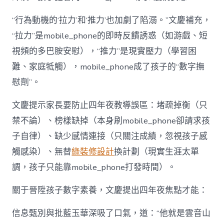
“行為動機的‘拉力’和‘推力’也加劇了陷溺。”文慶補充，
“拉力”是mobile_phone的即時反饋誘惑（如游戲、短
視頻的多巴胺安慰），“推力”是現實壓力（學習困
難、家庭牴觸），mobile_phone成了孩子的“數字撫
慰劑”。
文慶提示家長要防止四年夜教導誤區：堵疏掉衡（只
禁不論）、榜樣缺掉（本身刷mobile_phone卻請求孩
子自律）、缺少感情連接（只關注成績，忽視孩子感
觸感染）、無替
綠裝修設計
換計劃（現實生涯太單
調，孩子只能靠mobile_phone打發時間）。
關于晉陞孩子數字素養，文慶提出四年夜焦點才能：
信息甄別與批藍玉華深吸了口氣，道：“他就是雲音山