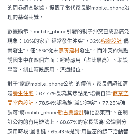
“家
的問卷調查數據，提醒了當代家長對mobile_phone治
庭
戰
理的基礎共識。
場”〉
中
數據顯示，mobile_phone引發的親子沖突已成為廣泛
現象：10%的家庭“經常發生沖突”，32%
客變設計
“偶
爾發生”，僅16%“從未
無毒建材
發生”。而沖突的焦點
誘因集中在四個方面：超時應用（占比最高）、耽誤
學習、制止時段應用、溝通錯位。
對于“家庭mobile_phone公約”的價值，家長們認知清
楚
養生住宅
：87.77%認為其焦點是“培養自律”
商業空
間室內設計
，78.54%認為能“減少沖突”，77.25%強
調可“將mobile_phone
新古典設計
轉化為東西”。在制
訂公約的有用辦法上，68.67%的家長認為“公道劃分
應用時段”最關鍵，65.43%提到“用豐富的線下活動替