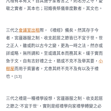
凡禮有本有文。自其施于家者言之，則名分之守，愛
敬之實者，其本也；冠婚喪祭儀章度數者，其文也。
三代之
會議室出租
際，《禮經》備矣。然其存于今
者，宮廬器服之制、收支起居之節皆已不宜于世。世
之正人，雖或酌以古今之變，更為一時之法，然亦或
詳或略，無所調和。至或遺其本而務其末，緩于實而
急于文，自有志好禮之士，猶或不克不及舉其要，
小
樹屋
而用于貧窶者，尤患其終不克不及有以及于禮
也。[13]
三代之禮是一種禮學設想，宮廬器服之制、收支起居
之節之“不宜于世”，實則是經禮學向家禮學轉變之必