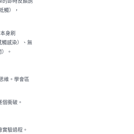
one的即時反饋誘
牴觸），
（本身刷
子感觸感染）、無
間）。
思維。學會區
逐個衝破。
錄實驗過程。