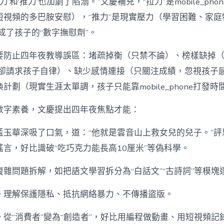
力’和‘推力’也加劇了陷溺。”文慶補充，“拉力”是mobile_ph
短視頻的多巴胺安慰），“推力”是現實壓力（學習困難、家庭
one成了孩子的“數字撫慰劑”。
要防止四年夜教導誤區：堵疏掉衡（只禁不論）、榜樣缺掉
phone卻請求孩子自律）、缺少感情連接（只關注成績，忽視孩
換計劃（現實生涯太單調，孩子只能靠mobile_phone打發時
數字素養，文慶提出四年夜焦點才能：
藍玉華深吸了口氣，道：“他就是雲音山上救女兒的兒子。”評
言，好比識破“吃巧克力能長高10厘米”等偽科學。
雜問題拆解，如把語文學習拆分為“白話文”“古詩詞”等模塊
。理解保護隱私、抵抗網絡暴力、不傳播盜版。
從“消費者”變為“創造者”，好比用編程做動畫、用短視頻記