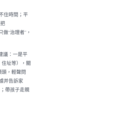
管不住時間；平
只把
只做“治理者”，
軌建議：一是平
號、住址等），關
的額頭，輕聲問
據并告訴家
野；帶孩子走親