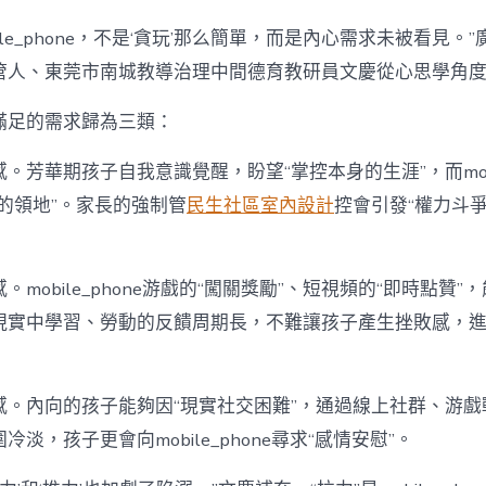
ile_phone，不是‘貪玩’那么簡單，而是內心需求未被看見。
管人、東莞市南城教導治理中間德育教研員文慶從心思學角
滿足的需求歸為三類：
。芳華期孩子自我意識覺醒，盼望“掌控本身的生涯”，而mobil
的領地”。家長的強制管
民生社區室內設計
控會引發“權力斗
mobile_phone游戲的“闖關獎勵”、短視頻的“即時點贊”
現實中學習、勞動的反饋周期長，不難讓孩子產生挫敗感，
感。內向的孩子能夠因“現實社交困難”，通過線上社群、游戲
淡，孩子更會向mobile_phone尋求“感情安慰”。