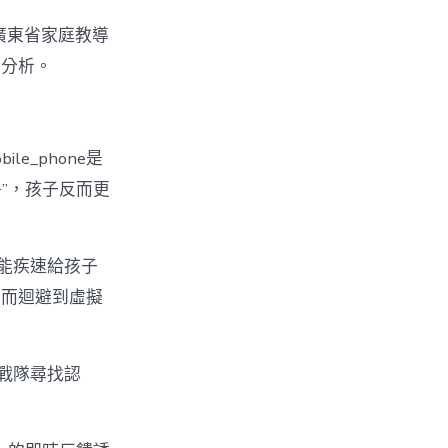
”廣東省家庭教導
度分析。
e_phone是
爭”，孩子反而更
，能疾速給孩子
進而迴避到虛擬
戰隊尋找認