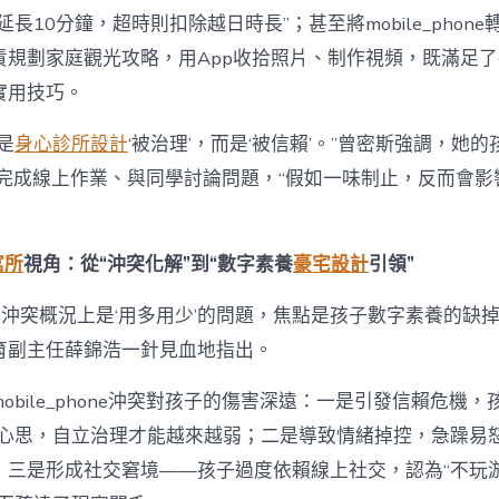
長10分鐘，超時則扣除越日時長”；甚至將mobile_phone
責規劃家庭觀光攻略，用App收拾照片、制作視頻，既滿足
實用技巧。
是
身心診所設計
‘被治理’，而是‘被信賴’。”曾密斯強調，她
phone完成線上作業、與同學討論問題，“假如一味制止，反而會
寓所
視角：從“沖突化解”到“數字素養
豪宅設計
引領”
phone沖突概況上是‘用多用少’的問題，焦點是孩子數字素養的缺
育副主任薛錦浩一針見血地指出。
obile_phone沖突對孩子的傷害深遠：一是引發信賴危機，
反心思，自立治理才能越來越弱；二是導致情緒掉控，急躁易
；三是形成社交窘境——孩子過度依賴線上社交，認為“不玩