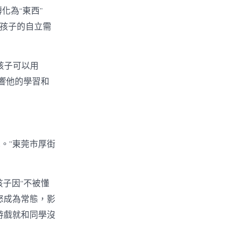
轉化為“東西”
了孩子的自立需
的孩子可以用
影響他的學習和
掉。”東莞市厚街
孩子因“不被懂
怒成為常態，影
游戲就和同學沒