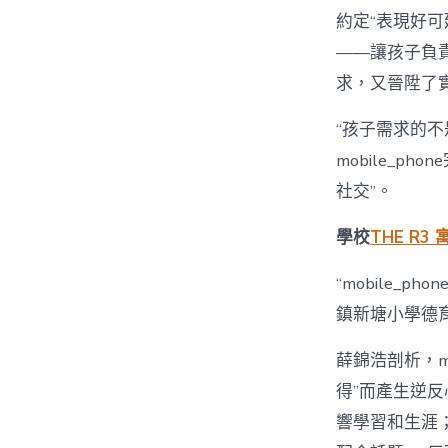
約定“表現好可延
——讓孩子負
求，又晉陞了
“孩子需求的不
mobile_
社交”。
學校
THE R3 
“mobile_
鎮新塘小學德
薛錦浩剖析，m
得”而產生逆
響學習和生涯