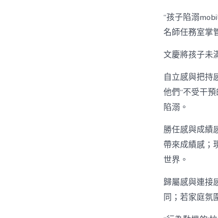
“孩子陷溺mob
名師任務室掌
文慶將孩子未
自立感與把持感
他們“不受干預
陷溺。
勝任感與成績感。
帶來成績感；
世界。
歸屬感與連接
同；若家庭氛圍冷