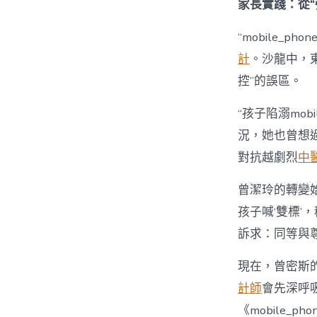
家長實踐：從“
“mobile_p
計
。沙龍中，
控”的誤區。
“孩子陷溺mobil
況，她也曾想過強
對抗越劇烈
中
曾潔玲的轉變始
孩子喊‘雙標’，
訴求：同等與尊
現在，曾密斯的
計師
會先深呼
《mobile_