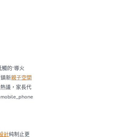
牴觸的“導火
街鎮新
親子空間
引發熱議，家長代
le_phone
設計
純制止更