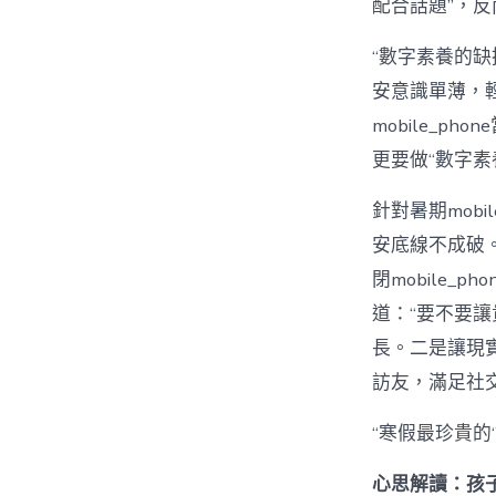
配合話題”，
“數字素養的
安意識單薄，
mobile_
更要做“數字素
針對暑期mobil
安底線不成破。
閉mobile
道：“要不要
長。二是讓現
訪友，滿足社
“寒假最珍貴的
心思解讀：孩子陷