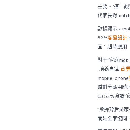
主要。”這一觀
代家長對mobi
數據顯示，mo
32%
客變設計
面：超時應用
對于“家庭mob
“培養自律”
商
mobile_phone
道劃分應用時段”
63.52%強調
“數據背后是家長
而是全家協同