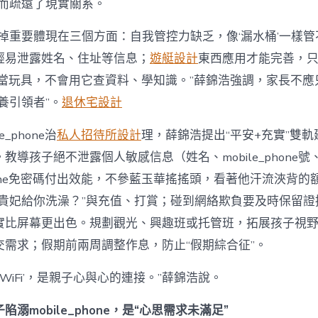
反而疏遠了現實關系。
缺掉重要體現在三個方面：自我管控力缺乏，像‘漏水桶’一樣
輕易泄露姓名、住址等信息；
遊艇設計
東西應用才能完善，
phone當玩具，不會用它查資料、學知識。”薛錦浩強調，家長不應
養引領者”。
退休宅設計
e_phone治
私人招待所設計
理，薛錦浩提出“平安+充實”雙
教導孩子絕不泄露個人敏感信息（姓名、mobile_phone
_phone免密碼付出效能，不參藍玉華搖搖頭，看著他汗流浹背
讓貴妃給你洗澡？”與充值、打賞；碰到網絡欺負要及時保留證
實比屏幕更出色。規劃觀光、興趣班或托管班，拓展孩子視
交需求；假期前兩周調整作息，防止“假期綜合征”。
‘WiFi’，是親子心與心的連接。”薛錦浩說。
溺mobile_phone，是“心思需求未滿足”