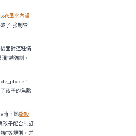
點
loft風室內設
破了“強制管
最後面對這種情
發現“越強制，
_phone，
裸露了孩子的焦點
ne時，她
綠設
與孩子配合制訂
時禁機”等規則，并