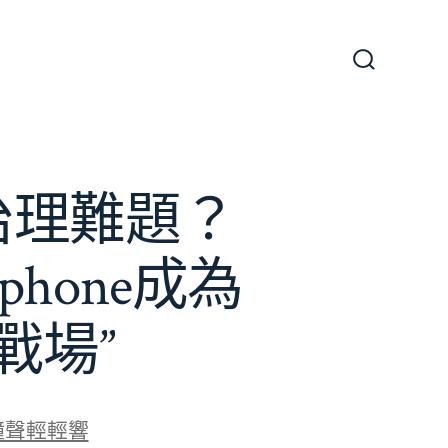
搜
尋
切
換
開
關
e治理難題？
phone成為
戰場”
鐘聲輕輕響