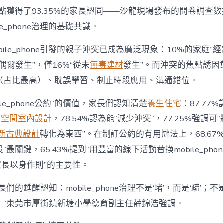
為
點獲得了93.35%的家長認同——沙龍現場發布的問卷調查
“成
le_phone治理的基礎共識。
長
東
西”，
bile_phone引發的親子沖突已成為廣泛現象：10%的家庭“
而
“偶爾發生”，僅16%“從未
無毒建材
發生”。而沖突的焦點誘因
非
“家
（占比最高）、耽誤學習、制止時段應用、溝通錯位。
庭
戰
ile_phone公約”的價值，家長們認知清楚
養生住宅
：87.77
場”〉
中
業空間室內設計
，78.54%認為能“減少沖突”，77.25%強調可“
新古典設計
轉化為東西”。在制訂公約的有用辦法上，68.67
最關鍵，65.43%提到“用豐富的線下活動替換mobile_phon
“家長以身作則”的主要性。
們的甦醒認知：mobile_phone治理不是‘堵’，而是‘疏’；
。”東莞市厚街鎮新塘小學德育副主任薛錦浩強調。