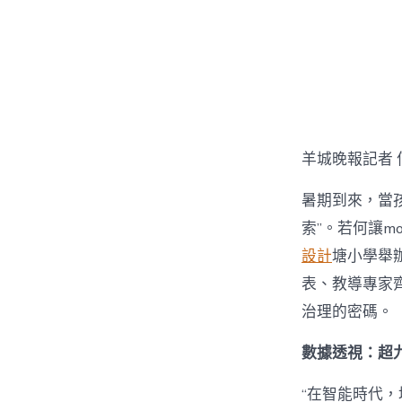
章
作
者
羊城晚報記者 
暑期到來，當孩
索”。若何讓mo
設計
塘小學舉辦
表、教導專家齊
治理的密碼。
數據透視：超九
“在智能時代，培