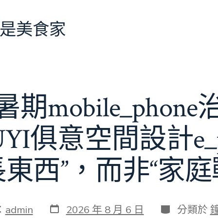
是美食家
期mobile_phon
JIUYI俱意空間設計e_
長東西”，而非“家庭
發
分
：
admin
2026 年 8 月 6 日
分類於
表
類