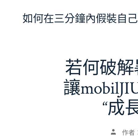
跳
至
如何在三分鐘內假裝自己
主
要
內
容
若何破解暑
讓mobil
“成
文
作者