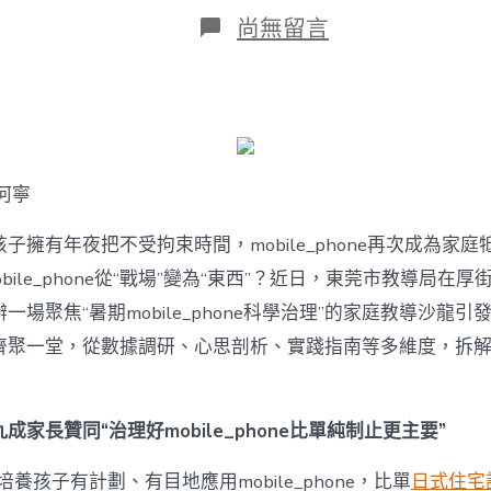
日
在
尚無留言
期
〈若
何
破
解
暑
期
mobile_phone
何寧
治
理
難
子擁有年夜把不受拘束時間，mobile_phone再次成為家庭
題？
bile_phone從“戰場”變為“東西”？近日，東莞市教導局在厚
讓
mobilJIUYI
一場聚焦“暑期mobile_phone科學治理”的家庭教導沙龍
俱
聚一堂，從數據調研、心思剖析、實踐指南等多維度，拆解mobi
意
空
間
設
成家長贊同“治理好mobile_phone比單純制止更主要”
計
e_phone
養孩子有計劃、有目地應用mobile_phone，比單
日式住宅
成