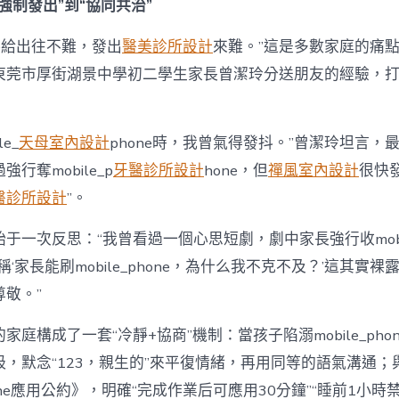
強制發出”到“協同共治”
hone給出往不難，發出
醫美診所設計
來難。”這是多數家庭的痛
東莞市厚街湖景中學初二學生家長曾潔玲分送朋友的經驗，打
e_
天母室內設計
phone時，我曾氣得發抖。”曾潔玲坦言，
行奪mobile_p
牙醫診所設計
hone，但
禪風室內設計
很快
醫診所設計
”。
于一次反思：“我曾看過一個心思短劇，劇中家長強行收mobile
稱‘家長能刷mobile_phone，為什么我不克不及？’這其實
敬。”
家庭構成了一套“冷靜+協商”機制：當孩子陷溺mobile_pho
吸，默念“123，親生的”來平復情緒，再用同等的語氣溝通；
phone應用公約》，明確“完成作業后可應用30分鐘”“睡前1小