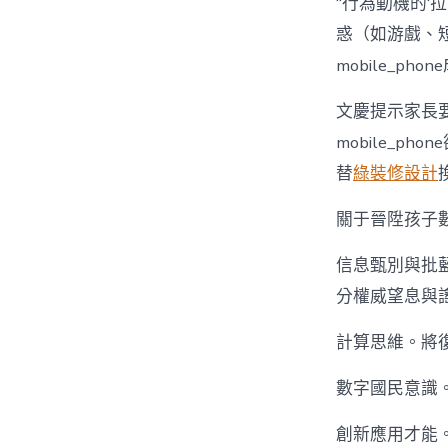
“行為動機的‘拉
惑（如游戲、
mobile_ph
文慶提示家長
mobile_
替
綠裝修設計
關于晉陞孩子
信息甄別與批
分權威望息與謠
計算思維。將復
數字國民意識
創新應用才能。