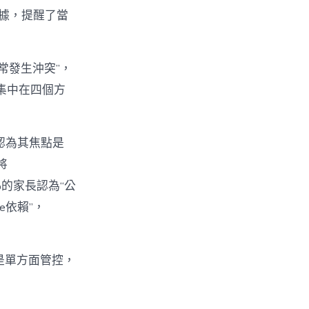
數據，提醒了當
經常發生沖突”，
集中在四個方
%認為其焦點是
將
%的家長認為“公
e依賴”，
不是單方面管控，