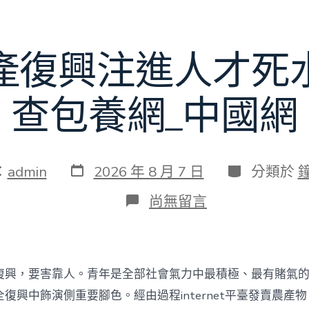
賽〉
中
產復興注進人才死
查包養網_中國網
發
分
：
admin
2026 年 8 月 7 日
分類於
表
類
日
在
尚無留言
期
〈為
村
落
財
產
復興，要害靠人。青年是全部社會氣力中最積極、最有賭氣
復
興
復興中飾演側重要腳色。經由過程internet平臺發賣農產