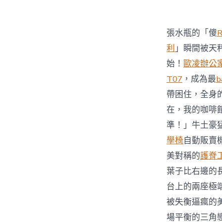
張水瓶的「傻
利
」瞬間被天
始！
歐凌辦公
T07
，成為最
b
帶困住，全身
在，我的咖啡
準！」牛土豪
學椅
自動販賣
美對稱的
護脊
葉子比右邊的
台上的兩座極
被失衡逼瘋的
場平衡的三角