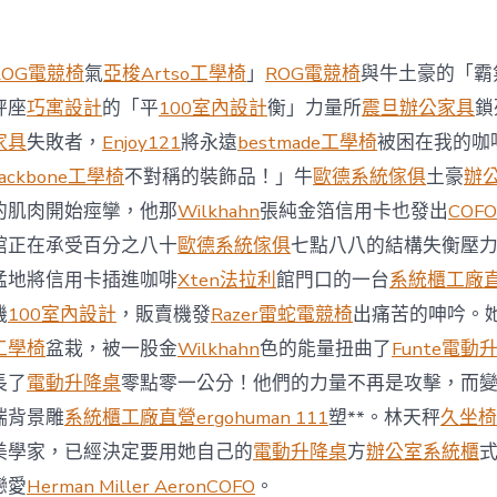
西
8
月
ROG電競椅
氣
亞梭Artso工學椅
」
ROG電競椅
與牛土豪的「霸
前
去
秤座
巧寓設計
的「平
100室內設計
衡」力量所
震旦辦公家具
鎖
馬
家具
失敗者，
Enjoy121
將永遠
bestmade工學椅
被困在我的咖
國
與
ackbone工學椅
不對稱的裝飾品！」牛
歐德系統傢俱
土豪
辦
柔
的肌肉開始痙攣，他那
Wilkhahn
張純金箔信用卡也發出
COFO
佛
J
館正在承受百分之八十
歐德系統傢俱
七點八八的結構失衡壓
億
猛地將信用卡插進咖啡
Xten法拉利
館門口的一台
系統櫃工廠
嵐
辦
機
100室內設計
，販賣機發
Razer雷蛇電競椅
出痛苦的呻吟。
公
工學椅
盆栽，被一股金
Wilkhahn
色的能量扭曲了
Funte電動
室
設
長了
電動升降桌
零點零一公分！他們的力量不再是攻擊，而
計
端背景雕
系統櫃工廠直營
ergohuman 111
塑**。林天秤
久坐椅
DT
踢
美學家，已經決定要用她自己的
電動升降桌
方
辦公室系統櫃
友
誼
戀愛
Herman Miller Aeron
COFO
。