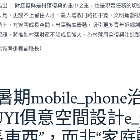
指出：“財產復興是村落復興的重中之重，也是現實任務的切
人氣，更談不上留住人才，農人增收門路拓不寬，文明運動很
熱土，有遼闊成長空間。出臺務虛舉動，吸引更多青年返鄉
保證，將推進村落財產不竭成長強大，為村落周全復興注進
虞城縣掛職副縣長）
期mobile_phon
JIUYI俱意空間設計e_
長東西”，而非“家庭