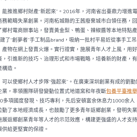
能推進鄉村財產“新起來”。2016年，河南省出臺鼎力增進
商務範疇失業創業。河南柘城縣的王茜廢棄城市白領任務，
了鄉村電商辦事站，發賣黃金梨、鴨蛋、辣椒醬等本地特點
她創建了“創夢者”手工制品brand，吸納一批村平易近從事手工
，產物在網上發賣火爆。實行證實，施展青年人才上風，用
臺，引進新的技巧、治理形式和市場戰略，培養新的財產，
產構造。
，可以使鄉村人才步隊“強起來”。在廣東深圳創業有成的劉勤
企業，率領團隊研發變動位置式地道窯和年夜斷
包養平臺推
0多項國度發現、技巧專利，先后安頓富余休息力1000余人
拉動了本地經濟成長，也鼓勵了更多青年返鄉創業，發明失
施展返鄉創業青年等人才的示范效應，構建更強盛的人才支
興供給更堅實的保證。