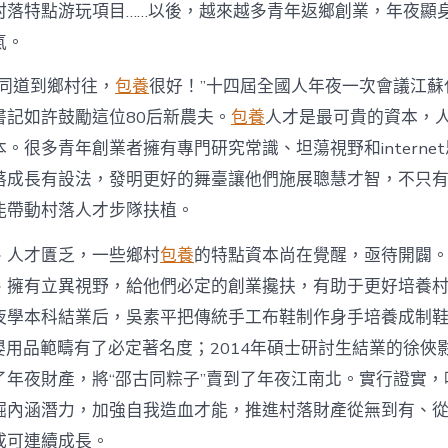
注
村落特點游玩項目……以後，越來越多青年返鄉創業，年夜顯
進
人
氣。
才
死
的同道到鄉村往，
包養
很好！”十四屆全國人年夜一次會議江蘇
水
書記如許鼓勵這位80后新農夫。
包養
人才是最可貴的資本，
甜
心
。很多青年創業者擁有專門研究常識、坦蕩視野和interne
寶
落成長有設法，發明更好的舞臺讓他們施展聰慧才智，不只
物
查
能帶動村落人才步隊扶植。
包
養
、人才匱乏，一些鄉村
包養
的特點資本尚在覺醒，亟待開闢
網
_
、擁有立異視野，給他們必定的創業攙扶，有助于更好培養
中
夜學本科結業后，吳素平把傳統手工布鞋制作身手培養成制鞋
國
網〉
在母嬰用品範疇有了必定著名度；2014年碩士研討生結業的徐
中
了年夜財產，將“邵古同粽子”賣到了年夜江南北。實行證實，
掘內涵潛力，加強自我造血才能，推進村落財產從無到有、
成可連續成長。