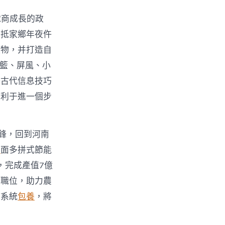
電商成長的政
回抵家鄉年夜仵
產物，并打造自
吊籃、屏風、小
好古代信息技巧
有利于進一個步
鋒，回到河南
舉
面多拼式節能
，完成產值7億
業職位，助力農
持系統
包養
，將