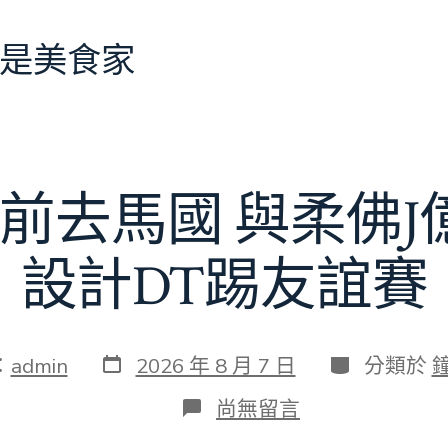
是美食家
前去馬國 與柔佛
設計DT踢友誼賽
發
分
：
admin
2026 年 8 月 7 日
分類於
表
類
日
在
尚無留言
期
〈切
爾