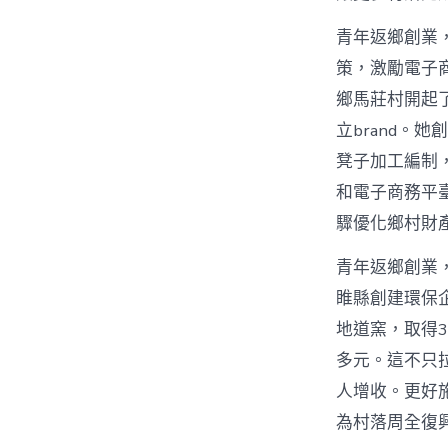
青年返鄉創業，
策，激勵電子
鄉馬莊村開起
立brand。
凳子加工編制
和電子商務平
驟優化鄉村財
青年返鄉創業
睢縣創建環保
地道窯，取得3
多元。這不只
人增收。更好
為村落周全復