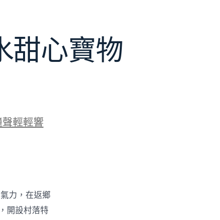
水甜心寶物
鐘聲輕輕響
的氣力，在返鄉
物，開設村落特