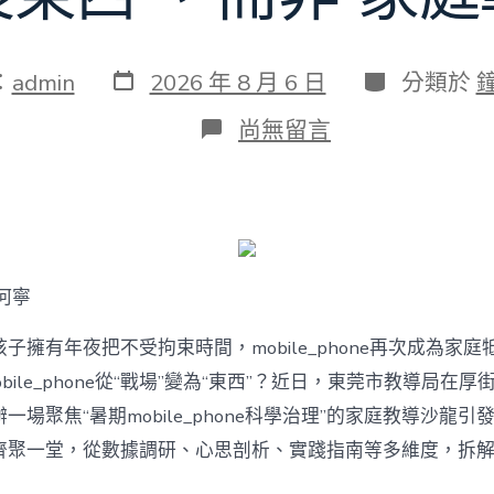
發
分
：
admin
2026 年 8 月 6 日
分類於
表
類
日
在
尚無留言
期
〈若
何
破
解
暑
期
mobile_phone
何寧
治
理
難
子擁有年夜把不受拘束時間，mobile_phone再次成為家庭
題？
bile_phone從“戰場”變為“東西”？近日，東莞市教導局在厚
讓
mobilJIUYI
一場聚焦“暑期mobile_phone科學治理”的家庭教導沙龍
俱
聚一堂，從數據調研、心思剖析、實踐指南等多維度，拆解mobi
意
空