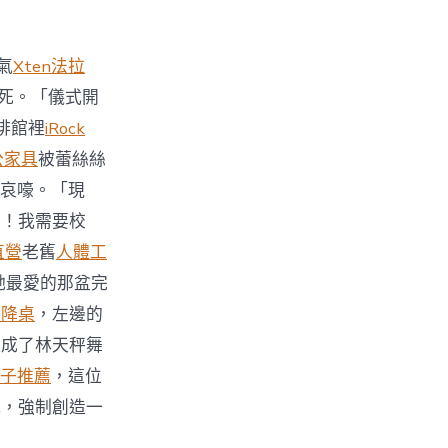
氣
Xten法拉
死。「儀式開
啡館裡
iRock
公家具
被蕾絲絲
哀嚎。「現
力！我需要校
直營
老舊
人體工
她最愛的那盆完
升降桌
，左邊的
變成了林天秤舞
子推薦
，這位
式，強制創造一