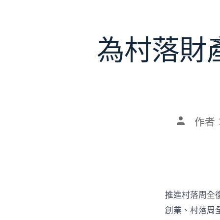
為村落財
文
作者
章
作
者
推進村落周全
創業、村落周全