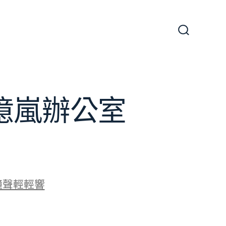
搜
尋
切
換
開
關
J億嵐辦公室
鐘聲輕輕響