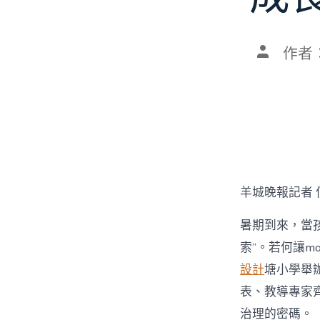
文
作者
章
作
者
羊城晚報記者 
暑期到來，當孩
索”。若何讓mo
設計
塘小學舉辦
表、教導專家齊
治理的密碼。