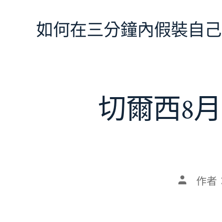
跳
至
如何在三分鐘內假裝自己
主
要
內
容
切爾西8月
文
作者
章
作
者