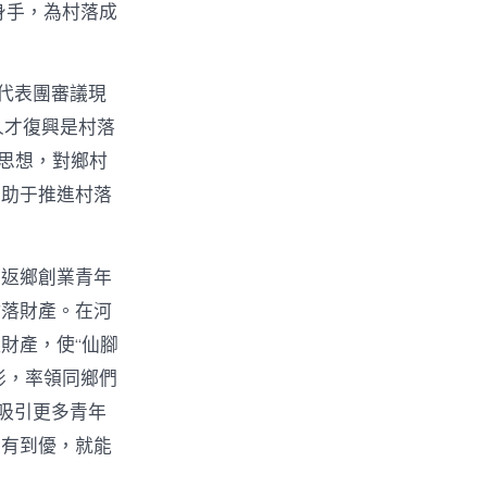
身手，為村落成
代表團審議現
人才復興是村落
t思想，對鄉村
有助于推進村落
。返鄉創業青年
村落財產。在河
財產，使“仙腳
俠影，率領同鄉們
吸引更多青年
從有到優，就能