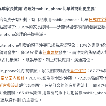
間
設
成家長贊同“治理好mobile_phone比單純制止更主要”
計
e_phone
養孩子有計劃、有目地應用mobile_phone，比單
日式住宅
成
為
點獲得了93.35%的家長認同——沙龍現場發布的問卷調查
“成
le_phone治理的基礎共識。
長
東
西”，
bile_phone引發的親子沖突已成為廣泛現象：10%的家庭“
而
“偶爾發生”，僅16%“從未
無毒建材
發生”。而沖突的焦點誘因
非
“家
（占比最高）、耽誤學習、制止時段應用、溝通錯位。
庭
戰
ile_phone公約”的價值，家長們認知清楚
養生住宅
：87.77
場”〉
中
業空間室內設計
，78.54%認為能“減少沖突”，77.25%強調可“
新古典設計
轉化為東西”。在制訂公約的有用辦法上，68.67
最關鍵，65.43%提到“用豐富的線下活動替換mobile_phon
“家長以身作則”的主要性。