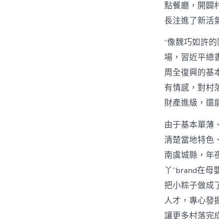
點餐廳，開闢
長注進了新活
“像魏巧如許
場，習近平總
周全復興的基本
有情感，對村
財產進級，還
由于基本單薄
清楚當地特色
南虞城縣，年
丫”brand
把小粽子做成
人才，專心發
讓更多村落完