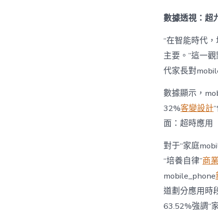
數據透視：超九
“在智能時代，培
主要。”這一觀
代家長對mobi
數據顯示，mo
32%
客變設計
面：超時應用
對于“家庭mob
“培養自律”
商
mobile_phone
道劃分應用時段”
63.52%強調