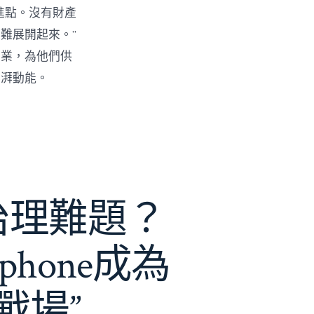
進點。沒有財產
難展開起來。”
創業，為他們供
彭湃動能。
e治理難題？
phone成為
戰場”