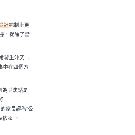
設計
純制止更
數據，提醒了當
經常發生沖突”，
集中在四個方
%認為其焦點是
將
%的家長認為“公
e依賴”，