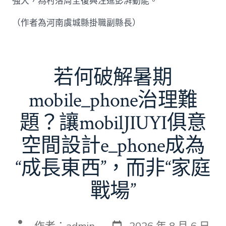
強大，為村落周全復興注進彭湃動能。
（作者為河南虞城縣掛職副縣長）
若何破解暑期
mobile_phone治理難
題？讓mobilJIUYI俱意
空間設計e_phone成為
“成長東西”，而非“家庭
戰場”
發
文
作者：
admin
2026 年 8 月 6 日