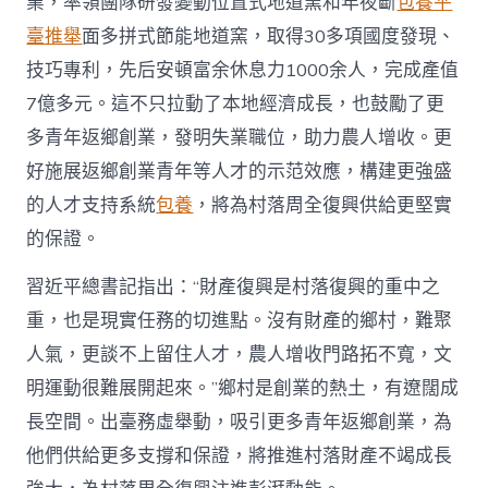
業，率領團隊研發變動位置式地道窯和年夜斷
包養平
臺推舉
面多拼式節能地道窯，取得30多項國度發現、
技巧專利，先后安頓富余休息力1000余人，完成產值
7億多元。這不只拉動了本地經濟成長，也鼓勵了更
多青年返鄉創業，發明失業職位，助力農人增收。更
好施展返鄉創業青年等人才的示范效應，構建更強盛
的人才支持系統
包養
，將為村落周全復興供給更堅實
的保證。
習近平總書記指出：“財產復興是村落復興的重中之
重，也是現實任務的切進點。沒有財產的鄉村，難聚
人氣，更談不上留住人才，農人增收門路拓不寬，文
明運動很難展開起來。”鄉村是創業的熱土，有遼闊成
長空間。出臺務虛舉動，吸引更多青年返鄉創業，為
他們供給更多支撐和保證，將推進村落財產不竭成長