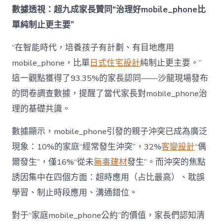
成
數據透視：超九成家長贊同“治理好mobile_phone比
為
單純制止更主要”
“成
長
東
“在智能時代，培養孩子有計劃、有目地應用
西”，
mobile_phone，比單
日式住宅設計
純制止更主要。”
而
非
這一觀點獲得了93.35%的家長認同——沙龍現場發布
“家
的問卷調查數據，提醒了當代家長對mobile_phone治
庭
戰
理的基礎共識。
場”〉
中
數據顯示，mobile_phone引發的親子沖突已成為廣泛
現象：10%的家庭“經常發生沖突”，32%
客變設計
“偶
爾發生”，僅16%“從未
無毒建材
發生”。而沖突的焦點
誘因集中在四個方面：超時應用（占比最高）、耽誤
學習、制止時段應用、溝通錯位。
對于“家庭mobile_phone公約”的價值，家長們認知清