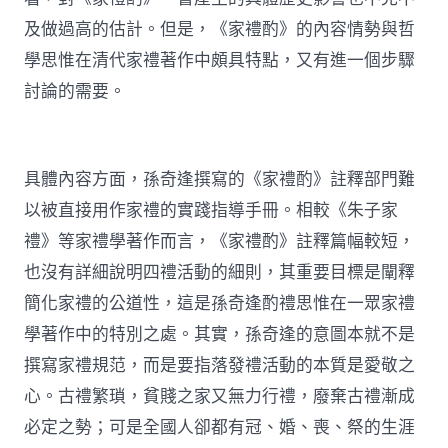
及做過高的估計。但是，《家禮酌》的內容情勢與哲
學思惟在清代家禮著作中頗具特點，又有進一個步驟
討論的需要。
具體內容方面，孫奇逢撰寫的《家禮酌》註釋部門難
以被直接用作家禮的實踐指導手冊。相較《朱子家
禮》等家禮學著作而言，《家禮酌》註釋篇幅較短，
也沒有詳細說明四禮活動的細則，其重要目標是闡釋
簡化家禮的公道性，這是孫奇逢酌禮思惟在一眾家禮
學著作中的特別之處。其實，孫奇逢的意圖本就不是
撰寫家禮規范，而是要指落發禮活動的本質是愛敬之
心。古禮繁瑣，貧賤之家又無力行禮，廢棄古禮漸成
必定之勢；可是全國人卻都有冠、婚、喪、祭的生涯