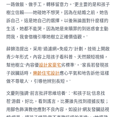
一路做飯、做手工，轉移留意力。“更主要的是和孩子
樹立信賴——她碰她不想哭，因為在結婚之前，她告
訴自己，這是她自己的選擇。以後無論面對什麼樣的
生活，她都不能哭，因為她是來贖罪的到迷惑會主動
問我，我會借機引導她樹立正確價值觀。”
薛錦浩提出，采用“過濾網+免疫力”計劃，技術上開啟
青少年形式，內容上陪孩子看科普、天然類短視頻，
幫他樹立“內容優
設計家豪宅
劣標準”。“家長若發現孩
子說臟話時，
樂齡住宅設計
應心平氣和地告訴他‘這樣
做不尊敬人’，引導他辨別長短。”
文慶則強調“前言批評思維培養”：“和孩子玩‘信息找
茬’游戲，好比，看到謠言，比賽誰先找到證據反駁；
用腳色飾演教他應對不良內容，如設計‘網友發臟話視