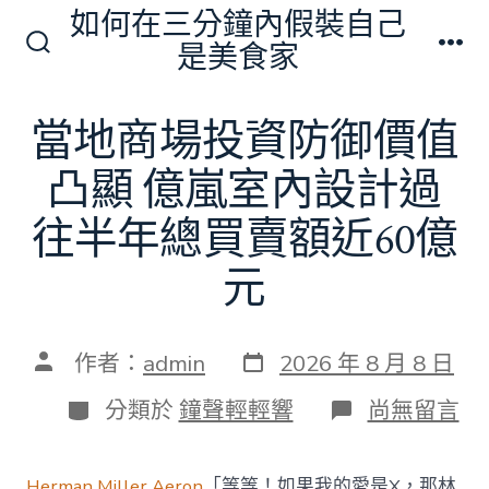
跳
如何在三分鐘內假裝自己
至
是美食家
搜
選
主
尋
單
切
要
當地商場投資防御價值
換
內
開
關
凸顯 億嵐室內設計過
容
往半年總買賣額近60億
元
發
文
作者：
admin
2026 年 8 月 8 日
表
章
日
作
分
在
分類於
鐘聲輕輕響
尚無留言
期
者
類
〈當
地
商
Herman Miller Aeron
「等等！如果我的愛是X，那林