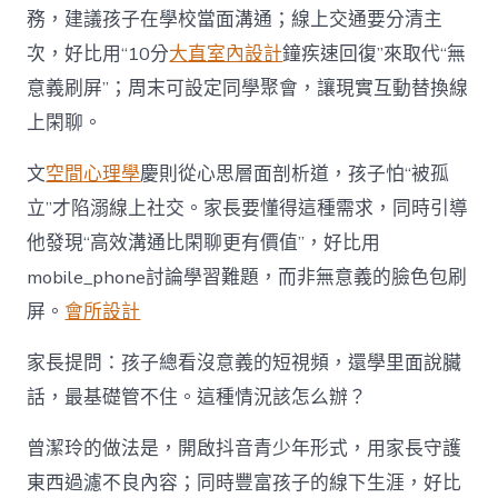
務，建議孩子在學校當面溝通；線上交通要分清主
次，好比用“10分
大直室內設計
鐘疾速回復”來取代“無
意義刷屏”；周末可設定同學聚會，讓現實互動替換線
上閑聊。
文
空間心理學
慶則從心思層面剖析道，孩子怕“被孤
立”才陷溺線上社交。家長要懂得這種需求，同時引導
他發現“高效溝通比閑聊更有價值”，好比用
mobile_phone討論學習難題，而非無意義的臉色包刷
屏。
會所設計
家長提問：孩子總看沒意義的短視頻，還學里面說臟
話，最基礎管不住。這種情況該怎么辦？
曾潔玲的做法是，開啟抖音青少年形式，用家長守護
東西過濾不良內容；同時豐富孩子的線下生涯，好比