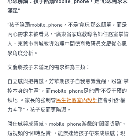
心思解讀：孩子陷溺mobile_phone，是“心思需求未
滿足”
“孩子陷溺mobile_phone，不是‘貪玩’那么簡單，而是
內心需求未被看見。”廣東省家庭教導名師任務室掌管
人、東莞市南城教導治理中間德育教研員文慶從心思
學角度分析。
文慶將孩子未滿足的需求歸為三類：
自立感與把持感。芳華期孩子自我意識覺醒，盼望“掌
控本身的生涯”，而mobile_phone是他們“不受干預的
領地”。家長的強制管
民生社區室內設計
控會引發“權
力斗爭”，孩子反而更陷溺。
勝任感與成績感。mobile_phone游戲的“闖關獎勵”、
短視頻的“即時點贊”，能疾速給孩子帶來成績感；現