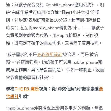
通；與孩子配合制訂《mobile_phone應用公約》，明
確“完成作業后可應用30分鐘”“睡前1小時禁機”等規
則，并約定“表現好可延長10分鐘，超時則扣除越日
時長”；甚至將mobile_phone轉化為“東西”——讓孩子
負責規劃家庭觀光攻略，用App收拾照片、制作視
頻，既滿足了孩子的自立需求，又晉陞了實用技巧。
“孩子需求的不是
身心診所設計
‘被治理’，而是‘被信
賴’。”曾密斯強調，她的孩子可以用mobile_phone完
成線上作業、與同學討論問題，“假如一味制止，反而
會影響他的學習和社交”。
學校
THE R3 寓所
視角：從“沖突化解”到“數字素養
豪
宅設計
引領”
“mobile_phone沖突概況上是‘用多用少’的問題，焦點