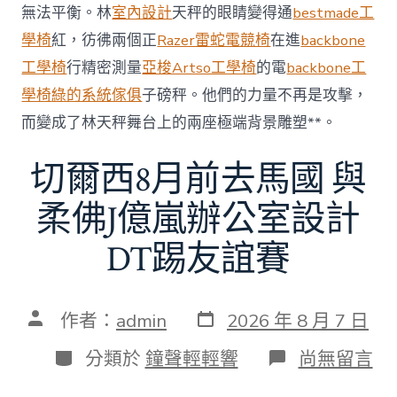
無法平衡。林
室內設計
天秤的眼睛變得通
bestmade工
60
億
學椅
紅，彷彿兩個正
Razer雷蛇電競椅
在進
backbone
元〉
工學椅
行精密測量
亞梭Artso工學椅
的電
backbone工
中
學椅
綠的系統傢俱
子磅秤。他們的力量不再是攻擊，
而變成了林天秤舞台上的兩座極端背景雕塑**。
切爾西8月前去馬國 與
柔佛J億嵐辦公室設計
DT踢友誼賽
發
文
作者：
admin
2026 年 8 月 7 日
表
章
日
作
分
在
分類於
鐘聲輕輕響
尚無留言
期
者
類
〈切
爾