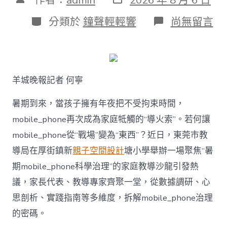
表
章
日
作
分
在
分類於
鐘聲輕輕響
尚無留言
期
者
類
〈若
何
破
解
暑
羊城晚報記者 何寧
期
mobile_ph
治
暑期到來，當孩子擁有年夜把不受拘束時間，
理
mobile_phone再次成為家庭牴觸的“導火索”。若何讓
難
題？
mobile_phone從“戰場”變為“東西”？近日，東莞市教
讓
導局在厚街鎮新
親子空間設計
塘小學舉辦一場聚焦“暑
mobilJIUYI
俱
期mobile_phone科學治理”的家庭教導沙龍引發熱
意
議，家長代表、教導專家齊聚一堂，從數據調研、心
空
間
思剖析、實踐指南等多維度，拆解mobile_phone治理
設
計
的密碼。
e_phone