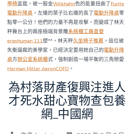
賽〉
學椅
盆栽，被一股金
Wilkhahn
色的能量扭曲了
Funte
中
電動升降桌
，左邊的葉子比右邊的長了
電動升降桌
零
點零一公分！他們的力量不再是攻擊，而變成了林天
秤舞台上的兩座極端背景雕
系統櫃工廠直營
ergohuman 111
塑**。林天秤
久坐椅子推薦
，這位被
失衡逼瘋的美學家，已經決定要用她自己的
電動升降
桌
方
辦公室系統櫃
式，強制創造一場平衡的三角戀愛
Herman Miller Aeron
COFO
。
為村落財產復興注進人
才死水甜心寶物查包養
網_中國網
發