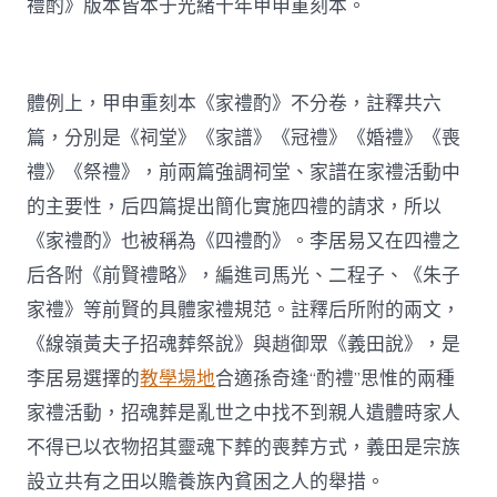
禮酌》版本皆本于光緒十年甲申重刻本。
體例上，甲申重刻本《家禮酌》不分卷，註釋共六
篇，分別是《祠堂》《家譜》《冠禮》《婚禮》《喪
禮》《祭禮》，前兩篇強調祠堂、家譜在家禮活動中
的主要性，后四篇提出簡化實施四禮的請求，所以
《家禮酌》也被稱為《四禮酌》。李居易又在四禮之
后各附《前賢禮略》，編進司馬光、二程子、《朱子
家禮》等前賢的具體家禮規范。註釋后所附的兩文，
《線嶺黃夫子招魂葬祭說》與趙御眾《義田說》，是
李居易選擇的
教學場地
合適孫奇逢“酌禮”思惟的兩種
家禮活動，招魂葬是亂世之中找不到親人遺體時家人
不得已以衣物招其靈魂下葬的喪葬方式，義田是宗族
設立共有之田以贍養族內貧困之人的舉措。