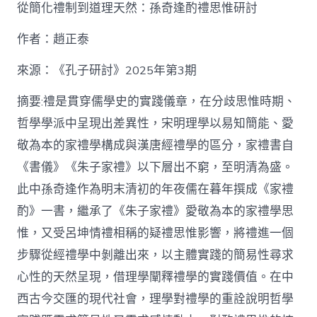
泰
從簡化禮制到道理天然：孫奇逢酌禮思惟研討
找
九
作者：趙正泰
宮
格
私
來源：《孔子研討》2025年第3期
密
空
摘要:禮是貫穿儒學史的實踐儀章，在分歧思惟時期、
間】
哲學學派中呈現出差異性，宋明理學以易知簡能、愛
從
簡
敬為本的家禮學構成與漢唐經禮學的區分，家禮書自
化
《書儀》《朱子家禮》以下層出不窮，至明清為盛。
禮
制
此中孫奇逢作為明末清初的年夜儒在暮年撰成《家禮
到
道
酌》一書，繼承了《朱子家禮》愛敬為本的家禮學思
理
惟，又受呂坤情禮相稱的疑禮思惟影響，將禮進一個
天
然：
步驟從經禮學中剝離出來，以主體實踐的簡易性尋求
孫
心性的天然呈現，借理學闡釋禮學的實踐價值。在中
奇
逢
西古今交匯的現代社會，理學對禮學的重詮說明哲學
酌