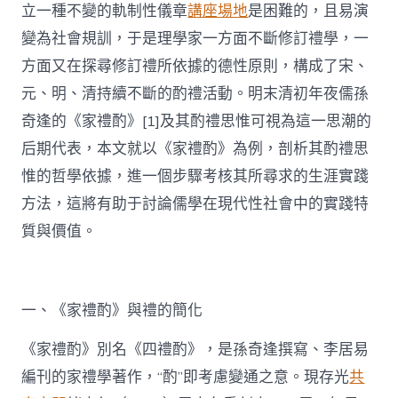
立一種不變的軌制性儀章
講座場地
是困難的，且易演
變為社會規訓，于是理學家一方面不斷修訂禮學，一
方面又在探尋修訂禮所依據的德性原則，構成了宋、
元、明、清持續不斷的酌禮活動。明末清初年夜儒孫
奇逢的《家禮酌》[1]及其酌禮思惟可視為這一思潮的
后期代表，本文就以《家禮酌》為例，剖析其酌禮思
惟的哲學依據，進一個步驟考核其所尋求的生涯實踐
方法，這將有助于討論儒學在現代性社會中的實踐特
質與價值。
一、《家禮酌》與禮的簡化
《家禮酌》別名《四禮酌》，是孫奇逢撰寫、李居易
編刊的家禮學著作，“酌”即考慮變通之意。現存光
共