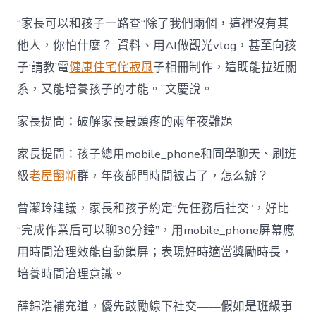
“家長可以和孩子一路查“除了我們兩個，這裡沒有其
他人，你怕什麼？”資料、用AI做觀光vlog，甚至向孩
子‘請教’電
健康住宅
侘寂風
子相冊制作，這既能拉近關
系，又能培養孩子的才能。”文慶說。
家長提問：破解家長最頭疼的兩年夜難題
家長提問：孩子總用mobile_phone和同學聊天、刷班
級
老屋翻新
群，年夜部門時間被占了，怎么辦？
曾潔玲建議，家長和孩子約定“先任務后社交”，好比
“完成作業后可以聊30分鐘”，用mobile_phone屏幕應
用時間治理效能自動鎖屏；表現好時適當獎勵時長，
培養時間治理意識。
薛錦浩補充道，優先鼓勵線下社交——假如是班級事