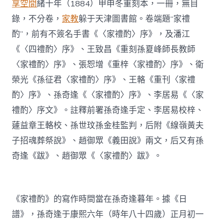
享空間
緒十年（1884）甲申冬重刻本，一冊，無目
錄，不分卷，
家教
躲于天津圖書館。卷端題“家禮
酌”，前有不簽名手書《〈家禮酌〉序》，及潘江
《〈四禮酌〉序》、王致昌《重刻孫夏峰師長教師
〈家禮酌〉序》、張恕增《重梓〈家禮酌〉序》、衛
榮光《孫征君〈家禮酌〉序》、王輅《重刊〈家禮
酌〉序》、孫奇逢《〈家禮酌〉序》、李居易《〈家
禮酌〉序文》。註釋前署孫奇逢手定、李居易校梓、
蘧益章王輅校、孫世玟孫金桂監判，后附《線嶺黃夫
子招魂葬祭說》、趙御眾《義田說》兩文，后又有孫
奇逢《跋》、趙御眾《〈家禮酌〉跋》。
《家禮酌》的寫作時間當在孫奇逢暮年。據《日
譜》，孫奇逢于康熙六年（時年八十四歲）正月初一