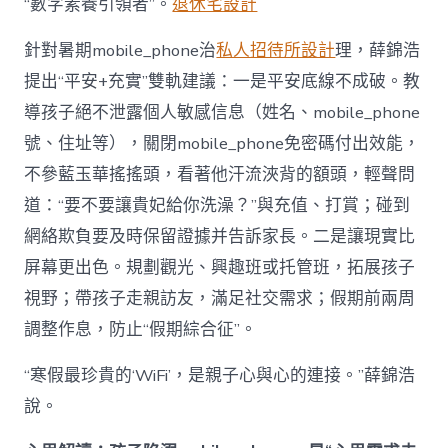
“數字素養引領者”。
退休宅設計
針對暑期mobile_phone治
私人招待所設計
理，薛錦浩
提出“平安+充實”雙軌建議：一是平安底線不成破。教
導孩子絕不泄露個人敏感信息（姓名、mobile_phone
號、住址等），關閉mobile_phone免密碼付出效能，
不參藍玉華搖搖頭，看著他汗流浹背的額頭，輕聲問
道：“要不要讓貴妃給你洗澡？”與充值、打賞；碰到
網絡欺負要及時保留證據并告訴家長。二是讓現實比
屏幕更出色。規劃觀光、興趣班或托管班，拓展孩子
視野；帶孩子走親訪友，滿足社交需求；假期前兩周
調整作息，防止“假期綜合征”。
“寒假最珍貴的‘WiFi’，是親子心與心的連接。”薛錦浩
說。