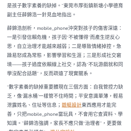
是孩子數字素養的缺掉。”東莞市厚街鎮新塘小學德育
副主任薛錦浩一針見血地指出。
薛錦浩剖析，mobile_phone沖突對孩子的傷害深遠：
一是引發信賴危機，孩子因“不被懂得”而產生逆反心
思，自立治理才能越來越弱；二是導致情緒掉控，急
躁易怒成為常態，影響學習和生涯；三是形成社交窘
境——孩子過度依賴線上社交，認為“不玩游戲就和同
學沒配合話題”，反而疏遠了現實關系。
“數字素養的缺掉重要體現在三個方面：自我管控力缺
乏，像‘漏水桶’一樣管不住時間；平安意識單薄，輕易
泄露姓名、住址等信息；
遊艇設計
東西應用才能完
善，只把mobile_phone當玩具，不會用它查資料、學
知識。”薛錦浩強調，家長不應只做“治理者”，更要做