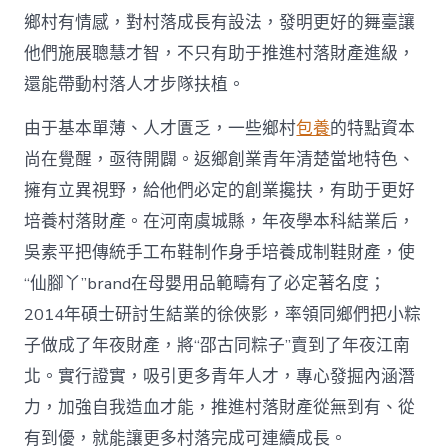
網
鄉村有情感，對村落成長有設法，發明更好的舞臺讓
_
他們施展聰慧才智，不只有助于推進村落財產進級，
中
國
還能帶動村落人才步隊扶植。
網〉
中
由于基本單薄、人才匱乏，一些鄉村
包養
的特點資本
尚在覺醒，亟待開闢。返鄉創業青年清楚當地特色、
擁有立異視野，給他們必定的創業攙扶，有助于更好
培養村落財產。在河南虞城縣，年夜學本科結業后，
吳素平把傳統手工布鞋制作身手培養成制鞋財產，使
“仙腳丫”brand在母嬰用品範疇有了必定著名度；
2014年碩士研討生結業的徐俠影，率領同鄉們把小粽
子做成了年夜財產，將“邵古同粽子”賣到了年夜江南
北。實行證實，吸引更多青年人才，專心發掘內涵潛
力，加強自我造血才能，推進村落財產從無到有、從
有到優，就能讓更多村落完成可連續成長。