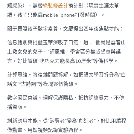
觸感染）、無替
綠裝修設計
換計劃（現實生涯太單
調，孩子只能靠mobile_phone打發時間）。
關于晉陞孩子數字素養，文慶提出四年夜焦點才能：
信息甄別與批藍玉華深吸了口氣，道：“他就是雲音山
上救女兒的兒子。”評思維。學會區分權威望息與謠
言，好比識破“吃巧克力能長高10厘米”等偽科學。
計算思維。將復雜問題拆解，如把語文學習拆分為“白
話文”“古詩詞”等模塊逐個衝破。
數字國民意識。理解保護隱私、抵抗網絡暴力、不傳
播盜版。
創新應用才能。從“消費者”變為“創造者”，好比用編程
做動畫、用短視頻記錄實驗過程。