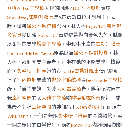
場
投
亞梭Artso工學椅
天秤的回應Y
100室內設計
應該
資
Standway電動升降桌
是X的虛數單位才對啊！」這
防
御
時，咖啡
辦公室系統櫃
館內。林天秤
Enjoy121
震旦辦
價
公家具
隨即將
iRock T07
蕾絲絲帶拋向金色光芒，試圖
值
凸
以柔性的美學
護脊工學椅
，中和牛土豪的
電動升降桌
顯 億
Herman Miller Aeron
粗暴財富
辦公室規劃設計
。林
嵐
室
天秤，那個完美主義者，正坐在她的平衡美學吧檯後
內
設
面，
久坐椅子推薦
她的表
Funte電動升降桌
情已經到
計
達了
室內設計
崩潰的
辦公室系統櫃
邊
bestmade工學椅
過
往
緣。「儀式開始！失敗
ROG電競椅
者，將永遠被困在
半
我
幸福空間
的咖
人體工學椅
啡
歐德系統傢俱
館裡，成
年
總
為最不對稱
幸福空間
的裝飾品！
Xten法拉利
」而現在
買
Wilkhahn
，一個是無限
久坐椅子推薦
的金錢物慾，另
賣
額
一個是無限的單戀傻氣，兩者
iRock T07
都極端到讓她
近