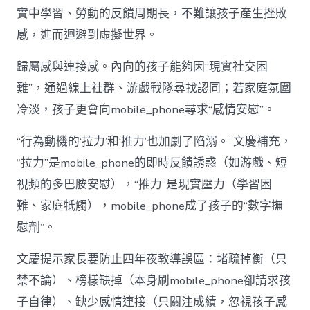
實中學習、勞動的反饋周期長，不難讓孩子產生挫敗
感，進而迴避到虛擬世界。
歸屬感與連接感。內向的孩子能夠因“現實社交困
難”，通過線上社群、游戲戰隊尋找認同；若家庭氛圍
冷淡，孩子更會向mobile_phone尋求“感情安慰”。
“行為動機的‘拉力’和‘推力’也加劇了陷溺。”文慶補充，
“拉力”是mobile_phone的即時反饋誘惑（如游戲、短
視頻的多巴胺安慰），“推力”是現實壓力（學習困
難、家庭牴觸），mobile_phone成了孩子的“數字撫
慰劑”。
文慶提示家長要防止四年夜教導誤區：堵疏掉衡（只
禁不論）、榜樣缺掉（本身刷mobile_phone卻請求孩
子自律）、缺少感情連接（只關注成績，忽視孩子感