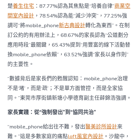
楚
養生住宅
：87.77%認為其焦點是“培養自律”
商業空
間室內設計
，78.54%認為能“減少沖突”，77.25%強
調可“將mobile_phone
新古典設計
轉化為東西”。在制
訂公約的有用辦法上，68.67%的家長認為“公道劃分
應用時段”最關鍵，65.43%提到“用豐富的線下活動替
換mobile_phone依賴”，63.52%強調“家長以身作則”
的主要性。
“數據背后是家長們的甦醒認知：mobile_phone治理
不是‘堵’，而是‘疏’；不是單方面管控，而是全家協
同。”東莞市厚街鎮新塘小學德育副主任薛錦浩強調。
家長實踐：從“強制發出”到“協同共治”
“mobile_phone給出往不難，發出
醫美診所設計
來
難。”這是多數家庭的痛點
loft風室內設計
。沙龍中，