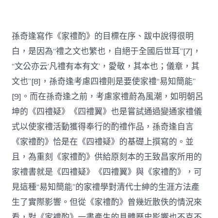
孫奇逢寫作《家禮酌》的目標在序、跋中說得很明
白，是因為“禮之文也繁也，自絕于全國后世耳”[7]，
“文公亦云‘凡禮有本有文’，愛敬，其本也；儀章，其
文也”[8]，孫奇逢考慮四禮則是要使家禮“易知簡能”
[9]。而在孫奇逢之前，考慮家禮蔚為風潮，如明朝呂
坤的《四禮疑》《四禮翼》也是嘗試通過變通家禮儀
式以使家禮活動獲得奉行的酌禮作品，孫奇逢自言
《家禮酌》恰是在《四禮疑》的基礎上撰寫的。並
且，為重刻《家禮酌》供給原刻本的王致昌家所用的
家禮書就是《四禮疑》《四禮翼》與《家禮酌》，可
見這種“易知簡能”的家禮學對清代士紳的生涯方法產
生了實際影響。但從《家禮酌》曾幾近散佚的情況來
看，對《家禮酌》一書產生的具體歷史影響也不克不