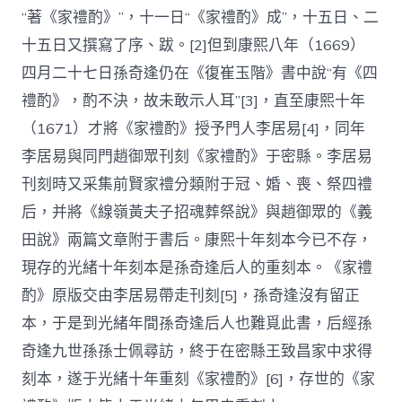
“著《家禮酌》”，十一日“《家禮酌》成”，十五日、二
十五日又撰寫了序、跋。[2]但到康熙八年（1669）
四月二十七日孫奇逢仍在《復崔玉階》書中說“有《四
禮酌》，酌不決，故未敢示人耳”[3]，直至康熙十年
（1671）才將《家禮酌》授予門人李居易[4]，同年
李居易與同門趙御眾刊刻《家禮酌》于密縣。李居易
刊刻時又采集前賢家禮分類附于冠、婚、喪、祭四禮
后，并將《線嶺黃夫子招魂葬祭說》與趙御眾的《義
田說》兩篇文章附于書后。康熙十年刻本今已不存，
現存的光緒十年刻本是孫奇逢后人的重刻本。《家禮
酌》原版交由李居易帶走刊刻[5]，孫奇逢沒有留正
本，于是到光緒年間孫奇逢后人也難覓此書，后經孫
奇逢九世孫孫士佩尋訪，終于在密縣王致昌家中求得
刻本，遂于光緒十年重刻《家禮酌》[6]，存世的《家