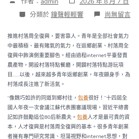
文
作者：
admin
2026 年 8 月 7 日
表
章
日
作
分
在
分類於
鐘聲輕輕響
尚無留言
期
者
類
〈為
村
落
推進村落周全復興，要害靠人。青年是全部社會氣力
財
產
中最積極、最有賭氣的氣力，在返鄉創業、村落周全
復
復興中飾演側重要腳色。經由過程internet平臺發賣
興
注
農產物，開設村落特點餐廳，開闢村落特點游玩項
進
目……以後，越來越多青年返鄉創業，年夜顯身手，為
人
才
村落成長注進了新活氣。
死
水
“像魏巧如許的同道到鄉村往，
包養
很好！”十四屆全
甜
心
國人年夜一次會議江蘇代表團審議現場，習近平總書
寶
記如許鼓勵這位80后新農夫。
包養
人才是最可貴的資
物
查
本，人才復興是村落周全復興的基本。很多青年創業
包
者擁有專門研究常識、坦蕩視野和internet思想，對
養