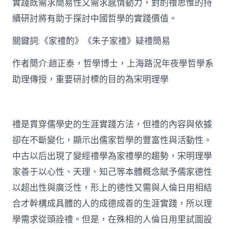
實踐既需求簡易性又需求感情動力，對酌禮思惟的持
禮
思
續研討將有助于探討中國哲學的實踐價值。
惟
研
關鍵詞:《家禮酌》《朱子家禮》疑禮簡易
討〉
中
作者簡介:趙正泰，哲學博士，上海路況年夜學哲學系
助理傳授，重要研討標的目的為宋明理學
禮是貫穿儒學史的生涯實踐方法，但禮的內容與依據
卻在不斷變化，顯示出儒家哲學的豐富性與活動性。
中古以后出現了變經禮學為家禮學的趨勢，宋明理學
家善于以心性、天理、知己等本體概念賦予儒家德性
以超出性與廣泛性，形上的德性又需與人倫日用相結
合才幹構成具體的人的成德成善的生涯實踐，所以理
學需求從頭詮禮。但是，在殊相的人倫日用里試圖設