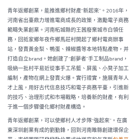
青年返鄉創業，能推進鄉村財產“新起來”。2016年，
河南省出臺鼎力增進電商成長的政策，激勵電子商務
範疇失業創業。河南柘城縣的王茜廢棄城市白領任
務，回抵家鄉年夜仵鄉馬莊村開起了鄉村電商辦事
站，發賣黃金梨、鴨蛋、辣椒醬等本地特點產物，并
打造自立brand。她創建了“創夢者”手工制品brand，
吸納一批村平易近從事手工吊籃、屏風、小凳子加工
編制，產物在網上發賣火爆。實行證實，施展青年人
才上風，用好古代信息技巧和電子商務平臺，引進新
的技巧、治理形式和市場戰略，培養新的財產，有利
于進一個步驟優化鄉村財產構造。
青年返鄉創業，可以使鄉村人才步隊“強起來”。在廣
東深圳創業有成的劉勤鋒，回到河南睢縣創建環保企