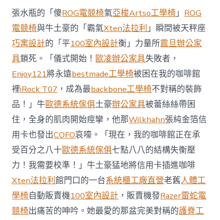
西
張水瓶的「傻
ROG電競椅
氣
亞梭Artso工學椅
」
ROG
8
月
電競椅
與牛土豪的「霸氣
Xten法拉利
」瞬間被天秤座
前
巧寓設計
的「平
100室內設計
衡」力量所
震旦辦公家
去
馬
具
鎖死。「儀式開始！
歐凌辦公家具
失敗者，
國
Enjoy121
將永遠
bestmade工學椅
被困在我的咖啡館
與
柔
裡
iRock T07
，成為最
backbone工學椅
不對稱的裝飾
佛
品！」牛
歐德系統傢俱
土豪
辦公家具
被蕾絲絲帶困
J
億
住，全身的肌肉開始痙攣，他那
Wilkhahn
張純金箔信
嵐
辦
用卡也發出
COFO
哀嚎。「現在，我的咖啡館正在承
公
受百分之八十
歐德系統傢俱
七點八八的結構失衡壓
室
設
力！我需要校準！」牛土豪猛地將信用卡插進咖啡
計
Xten法拉利
館門口的一台
系統櫃工廠直營
老舊
人體工
DT
踢
學椅
自動販賣機
100室內設計
，販賣機發
Razer雷蛇電
友
競椅
出痛苦的呻吟。她最愛的那盆完美對稱的
護脊工
誼