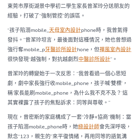
東莞市厚街湖景中學初二學生家長曾潔玲分送朋友的
經驗，打破了“強制管控”的誤區。
“孩子陷溺mobile_
天母室內設計
phone時，我曾氣得
發抖。”曾潔玲坦言，最後面對這種情況，她也曾想過
強行奪mobile_p
牙醫診所設計
hone，但
禪風室內設計
很快發現“越強制，對抗越劇烈
中醫診所設計
”。
曾潔玲的轉變始于一次反思：“我曾看過一個心思短
劇，劇中家長強行收mobile_phone，孩子喊‘雙標’，
稱‘家長能刷mobile_phone，為什么我不克不及？’這
其實裸露了孩子的焦點訴求：同等與尊敬。”
現在，曾密斯的家庭構成了一套“冷靜+協商”機制：當
孩子陷溺mobile_phone時，她
綠設計師
會先深呼吸，
默念“123，親生的”來平復情緒，再用同等的語氣溝