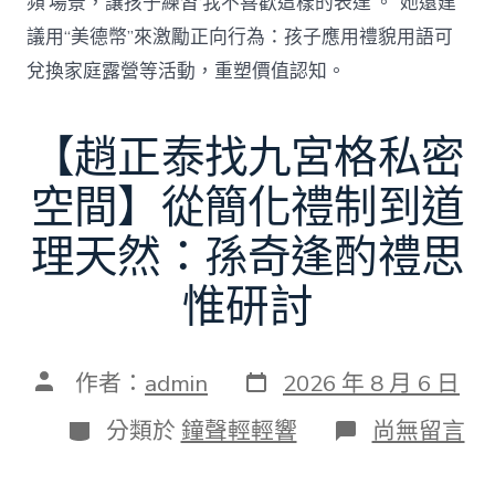
頻’場景，讓孩子練習‘我不喜歡這樣的表達’。”她還建
議用“美德幣”來激勵正向行為：孩子應用禮貌用語可
兌換家庭露營等活動，重塑價值認知。
【趙正泰找九宮格私密
空間】從簡化禮制到道
理天然：孫奇逢酌禮思
惟研討
發
文
作者：
admin
2026 年 8 月 6 日
表
章
日
作
分
在
分類於
鐘聲輕輕響
尚無留言
期
者
類
〈【趙
正