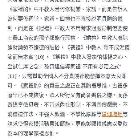
《家禮酌》中不教人若何修祠堂、家譜，而是告訴人
為何要修祠堂、家譜。四禮也不直接說明具體的儀
制，而是在《冠禮》中教人不用苛求冠服形制但要使
士農工商家的孺子都能行冠禮，《婚禮》中教人廢除
論財論勢不論德的陋俗，《喪禮》中教人“斷不成泥儀
節而無本實”[10]，《祭禮》中教人發凄愴怵惕之心、
至誠仁厚之念。孫奇逢倡導家禮“不用有必定之式”
[11]，只需幫助全國人不分貴賤都能發揮本意天良即
可。《家禮酌》的貴重之處正在其酌禮思惟，古禮多
廢早已不成恢復，眾人所行又有尚奢媚俗之嫌，而孫
奇逢寧儉毋奢，不苛求內在形制、不消宣傳戲樂、不
消僧道作法、不強人飲酒、不攀比厚葬等
瑜伽場地
等
請求使得家禮活動易知簡能，更能彰顯禮儀應以愛敬
為本的理學家禮思惟。