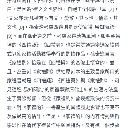
孫奇逢寫作《家禮酌》的目標在序、跋中說得很明
白，是因為“禮之文也繁也，自絕于全國后世耳”[7]，
“文公亦云‘凡禮有本有文’，愛敬，其本也；儀章，其
文也”[8]，孫奇逢考慮四禮則是要使家禮“易知簡能”
[9]。而在孫奇逢之前，考慮家禮蔚為風潮，如明朝呂
坤的《四禮疑》《四禮翼》也是嘗試通過變通家禮儀
式以使家禮活動獲得奉行的酌禮作品，孫奇逢自言
《家禮酌》恰是在《四禮疑》的基礎上撰寫的。並
且，為重刻《家禮酌》供給原刻本的王致昌家所用的
家禮書就是《四禮疑》《四禮翼》與《家禮酌》，可
見這種“易知簡能”的家禮學對清代士紳的生涯方法產
生了實際影響。但從《家禮酌》曾幾近散佚的情況來
看，對《家禮酌》一書產生的具體歷史影響也不克不
及做過高的估計。但是，《家禮酌》的內容情勢與哲
學思惟在清代家禮著作中頗具特點，又有進一個步驟