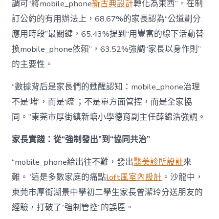
調可“將mobile_phone
新古典設計
轉化為東西”。在制
訂公約的有用辦法上，68.67%的家長認為“公道劃分
應用時段”最關鍵，65.43%提到“用豐富的線下活動替
換mobile_phone依賴”，63.52%強調“家長以身作則”
的主要性。
“數據背后是家長們的甦醒認知：mobile_phone治理
不是‘堵’，而是‘疏’；不是單方面管控，而是全家協
同。”東莞市厚街鎮新塘小學德育副主任薛錦浩強調。
家長實踐：從“強制發出”到“協同共治”
“mobile_phone給出往不難，發出
醫美診所設計
來
難。”這是多數家庭的痛點
loft風室內設計
。沙龍中，
東莞市厚街湖景中學初二學生家長曾潔玲分送朋友的
經驗，打破了“強制管控”的誤區。