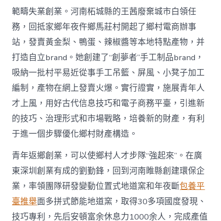
範疇失業創業。河南柘城縣的王茜廢棄城市白領任
務，回抵家鄉年夜仵鄉馬莊村開起了鄉村電商辦事
站，發賣黃金梨、鴨蛋、辣椒醬等本地特點產物，并
打造自立brand。她創建了“創夢者”手工制品brand，
吸納一批村平易近從事手工吊籃、屏風、小凳子加工
編制，產物在網上發賣火爆。實行證實，施展青年人
才上風，用好古代信息技巧和電子商務平臺，引進新
的技巧、治理形式和市場戰略，培養新的財產，有利
于進一個步驟優化鄉村財產構造。
青年返鄉創業，可以使鄉村人才步隊“強起來”。在廣
東深圳創業有成的劉勤鋒，回到河南睢縣創建環保企
業，率領團隊研發變動位置式地道窯和年夜斷
包養平
臺推舉
面多拼式節能地道窯，取得30多項國度發現、
技巧專利，先后安頓富余休息力1000余人，完成產值