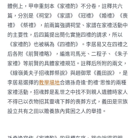
體例上，甲申重刻本《家禮酌》不分卷，註釋共六
篇，分別是《祠堂》《家譜》《冠禮》《婚禮》《喪
禮》《祭禮》，前兩篇強調祠堂、家譜在家禮活動中
的主要性，后四篇提出簡化實施四禮的請求，所以
《家禮酌》也被稱為《四禮酌》。李居易又在四禮之
后各附《前賢禮略》，編進司馬光、二程子、《朱子
家禮》等前賢的具體家禮規范。註釋后所附的兩文，
《線嶺黃夫子招魂葬祭說》與趙御眾《義田說》，是
李居易選擇的
教學場地
合適孫奇逢“酌禮”思惟的兩種
家禮活動，招魂葬是亂世之中找不到親人遺體時家人
不得已以衣物招其靈魂下葬的喪葬方式，義田是宗族
設立共有之田以贍養族內貧困之人的舉措。