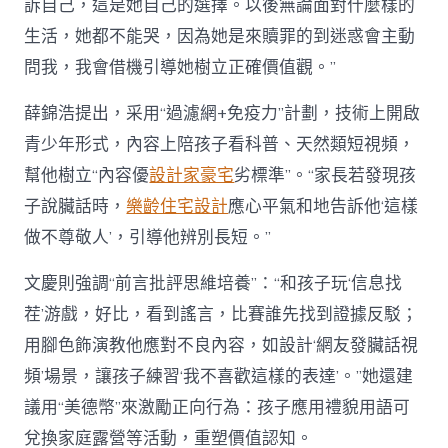
訴自己，這是她自己的選擇。以後無論面對什麼樣的
生活，她都不能哭，因為她是來贖罪的到迷惑會主動
問我，我會借機引導她樹立正確價值觀。”
薛錦浩提出，采用“過濾網+免疫力”計劃，技術上開啟
青少年形式，內容上陪孩子看科普、天然類短視頻，
幫他樹立“內容優
設計家豪宅
劣標準”。“家長若發現孩
子說臟話時，
樂齡住宅設計
應心平氣和地告訴他‘這樣
做不尊敬人’，引導他辨別長短。”
文慶則強調“前言批評思維培養”：“和孩子玩‘信息找
茬’游戲，好比，看到謠言，比賽誰先找到證據反駁；
用腳色飾演教他應對不良內容，如設計‘網友發臟話視
頻’場景，讓孩子練習‘我不喜歡這樣的表達’。”她還建
議用“美德幣”來激勵正向行為：孩子應用禮貌用語可
兌換家庭露營等活動，重塑價值認知。