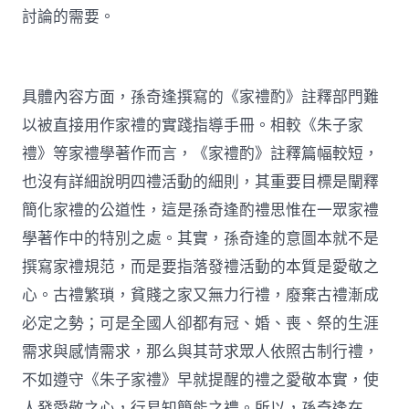
討論的需要。
具體內容方面，孫奇逢撰寫的《家禮酌》註釋部門難
以被直接用作家禮的實踐指導手冊。相較《朱子家
禮》等家禮學著作而言，《家禮酌》註釋篇幅較短，
也沒有詳細說明四禮活動的細則，其重要目標是闡釋
簡化家禮的公道性，這是孫奇逢酌禮思惟在一眾家禮
學著作中的特別之處。其實，孫奇逢的意圖本就不是
撰寫家禮規范，而是要指落發禮活動的本質是愛敬之
心。古禮繁瑣，貧賤之家又無力行禮，廢棄古禮漸成
必定之勢；可是全國人卻都有冠、婚、喪、祭的生涯
需求與感情需求，那么與其苛求眾人依照古制行禮，
不如遵守《朱子家禮》早就提醒的禮之愛敬本實，使
人發愛敬之心，行易知簡能之禮。所以，孫奇逢在