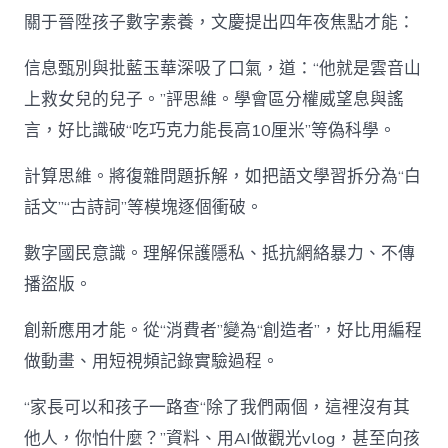
關于晉陞孩子數字素養，文慶提出四年夜焦點才能：
信息甄別與批藍玉華深吸了口氣，道：“他就是雲音山
上救女兒的兒子。”評思維。學會區分權威望息與謠
言，好比識破“吃巧克力能長高10厘米”等偽科學。
計算思維。將復雜問題拆解，如把語文學習拆分為“白
話文”“古詩詞”等模塊逐個衝破。
數字國民意識。理解保護隱私、抵抗網絡暴力、不傳
播盜版。
創新應用才能。從“消費者”變為“創造者”，好比用編程
做動畫、用短視頻記錄實驗過程。
“家長可以和孩子一路查“除了我們兩個，這裡沒有其
他人，你怕什麼？”資料、用AI做觀光vlog，甚至向孩