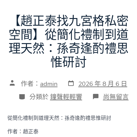
【趙正泰找九宮格私密
空間】從簡化禮制到道
理天然：孫奇逢酌禮思
惟研討
發
文
作者：
admin
2026 年 8 月 6 日
表
章
日
作
分
在
分類於
鐘聲輕輕響
尚無留言
期
者
類
〈【趙
正
泰
從簡化禮制到道理天然：孫奇逢酌禮思惟研討
找
九
作者：趙正泰
宮