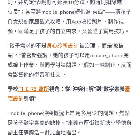
則，并約定“表現好可延長10分鐘，超時則扣除越日
時長”；甚至將mobile_phone轉化為“東西”——讓孩子
負責規劃家庭觀光攻略，用App收拾照片、制作視
頻，既滿足了孩子的自立需求，又晉陞了實用技巧。
“孩子需求的不是
身心診所設計
‘被治理’，而是‘被信
賴’。”曾密斯強調，她的孩子可以用mobile_phone完
成線上作業、與同學討論問題，“假如一味制止，反而
會影響他的學習和社交”。
學校
THE R3 寓所
視角：從“沖突化解”到“數字素養
豪
宅設計
引領”
“mobile_phone沖突概況上是‘用多用少’的問題，焦點
是孩子數字素養的缺掉。”東莞市厚街鎮新塘小學德育
副主任薛錦浩一針見血地指出。