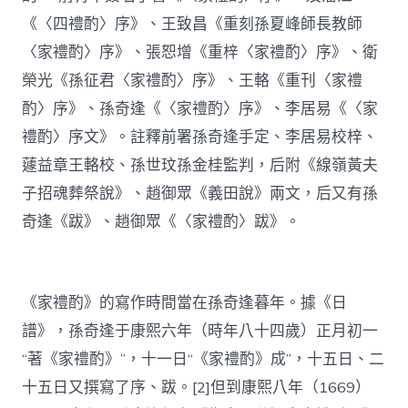
《〈四禮酌〉序》、王致昌《重刻孫夏峰師長教師
〈家禮酌〉序》、張恕增《重梓〈家禮酌〉序》、衛
榮光《孫征君〈家禮酌〉序》、王輅《重刊〈家禮
酌〉序》、孫奇逢《〈家禮酌〉序》、李居易《〈家
禮酌〉序文》。註釋前署孫奇逢手定、李居易校梓、
蘧益章王輅校、孫世玟孫金桂監判，后附《線嶺黃夫
子招魂葬祭說》、趙御眾《義田說》兩文，后又有孫
奇逢《跋》、趙御眾《〈家禮酌〉跋》。
《家禮酌》的寫作時間當在孫奇逢暮年。據《日
譜》，孫奇逢于康熙六年（時年八十四歲）正月初一
“著《家禮酌》”，十一日“《家禮酌》成”，十五日、二
十五日又撰寫了序、跋。[2]但到康熙八年（1669）