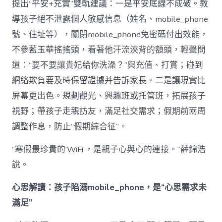
提出“平安+充實”雙軌建議：一是平安底線不成破。教
導孩子絕不泄露個人敏感信息（姓名、mobile_phone
號、住址等），關閉mobile_phone免密碼付出效能，
不參藍玉華搖搖頭，看著他汗流浹背的額頭，輕聲問
道：“要不要讓貴妃給你洗澡？”與充值、打賞；碰到
網絡欺負要及時保留證據并告訴家長。二是讓現實比
屏幕更出色。規劃觀光、興趣班或托管班，拓展孩子
視野；帶孩子走親訪友，滿足社交需求；假期前兩周
調整作息，防止“假期綜合征”。
“寒假最珍貴的‘WiFi’，是親子心與心的連接。”薛錦浩
說。
心思解讀：孩子陷溺mobile_phone，是“心思需求未
滿足”