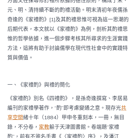
方面又在探尋修訂禮所依據的德性原則，構成了宋、
元、明、清持續不斷的酌禮活動。明末清初年夜儒孫
奇逢的《家禮酌》[1]及其酌禮思惟可視為這一思潮的
后期代表，本文就以《家禮酌》為例，剖析其酌禮思
惟的哲學依據，進一個步驟考核其所尋求的生涯實踐
方法，這將有助于討論儒學在現代性社會中的實踐特
質與價值。
一、《家禮酌》與禮的簡化
《家禮酌》別名《四禮酌》，是孫奇逢撰寫、李居易
編刊的家禮學著作，“酌”即考慮變通之意。現存光
共
享空間
緒十年（1884）甲申冬重刻本，一冊，無目
錄，不分卷，
家教
躲于天津圖書館。卷端題“家禮
酌”，前有不簽名手書《〈家禮酌〉序》，及潘江