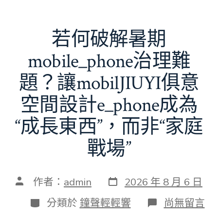
若何破解暑期
mobile_phone治理難
題？讓mobilJIUYI俱意
空間設計e_phone成為
“成長東西”，而非“家庭
戰場”
發
文
作者：
admin
2026 年 8 月 6 日
表
章
日
作
分
在
分類於
鐘聲輕輕響
尚無留言
期
者
類
〈若