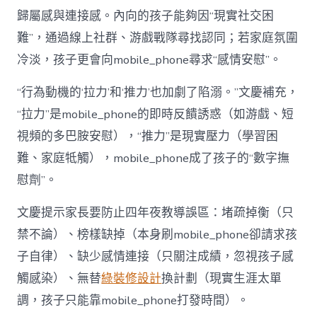
歸屬感與連接感。內向的孩子能夠因“現實社交困
難”，通過線上社群、游戲戰隊尋找認同；若家庭氛圍
冷淡，孩子更會向mobile_phone尋求“感情安慰”。
“行為動機的‘拉力’和‘推力’也加劇了陷溺。”文慶補充，
“拉力”是mobile_phone的即時反饋誘惑（如游戲、短
視頻的多巴胺安慰），“推力”是現實壓力（學習困
難、家庭牴觸），mobile_phone成了孩子的“數字撫
慰劑”。
文慶提示家長要防止四年夜教導誤區：堵疏掉衡（只
禁不論）、榜樣缺掉（本身刷mobile_phone卻請求孩
子自律）、缺少感情連接（只關注成績，忽視孩子感
觸感染）、無替
綠裝修設計
換計劃（現實生涯太單
調，孩子只能靠mobile_phone打發時間）。