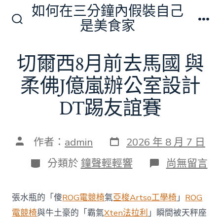
跳
如何在三分鐘內假裝自己
至
是美食家
搜
選
主
尋
單
切
要
切爾西8月前去馬國 與
換
內
開
關
柔佛J億嵐辦公室設計
容
DT踢友誼賽
發
文
作者：
admin
2026 年 8 月 7 日
表
章
日
作
分
在
分類於
鐘聲輕輕響
尚無留言
期
者
類
〈切
爾
西
張水瓶的「傻
ROG電競椅
氣
亞梭Artso工學椅
」
ROG
8
月
電競椅
與牛土豪的「霸氣
Xten法拉利
」瞬間被天秤座