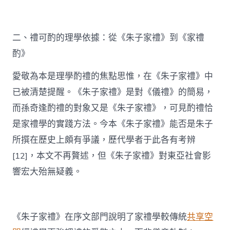
二、禮可酌的理學依據：從《朱子家禮》到《家禮
酌》
愛敬為本是理學酌禮的焦點思惟，在《朱子家禮》中
已被清楚提醒。《朱子家禮》是對《儀禮》的簡易，
而孫奇逢酌禮的對象又是《朱子家禮》，可見酌禮恰
是家禮學的實踐方法。今本《朱子家禮》能否是朱子
所撰在歷史上頗有爭議，歷代學者于此各有考辨
[12]，本文不再贅述，但《朱子家禮》對東亞社會影
響宏大殆無疑義。
《朱子家禮》在序文部門說明了家禮學較傳統
共享空