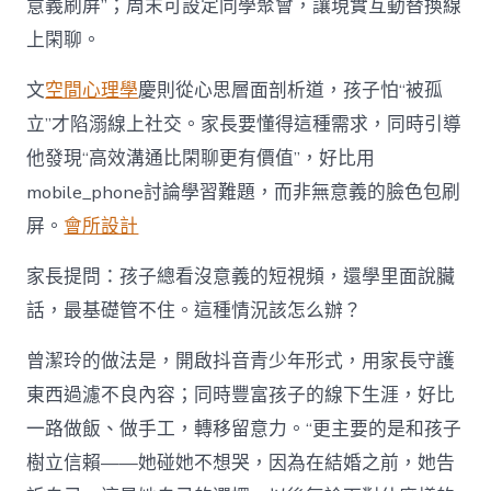
意義刷屏”；周末可設定同學聚會，讓現實互動替換線
上閑聊。
文
空間心理學
慶則從心思層面剖析道，孩子怕“被孤
立”才陷溺線上社交。家長要懂得這種需求，同時引導
他發現“高效溝通比閑聊更有價值”，好比用
mobile_phone討論學習難題，而非無意義的臉色包刷
屏。
會所設計
家長提問：孩子總看沒意義的短視頻，還學里面說臟
話，最基礎管不住。這種情況該怎么辦？
曾潔玲的做法是，開啟抖音青少年形式，用家長守護
東西過濾不良內容；同時豐富孩子的線下生涯，好比
一路做飯、做手工，轉移留意力。“更主要的是和孩子
樹立信賴——她碰她不想哭，因為在結婚之前，她告