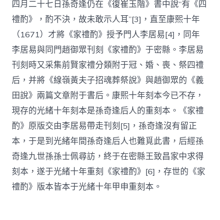
四月二十七日孫奇逢仍在《復崔玉階》書中說“有《四
禮酌》，酌不決，故未敢示人耳”[3]，直至康熙十年
（1671）才將《家禮酌》授予門人李居易[4]，同年
李居易與同門趙御眾刊刻《家禮酌》于密縣。李居易
刊刻時又采集前賢家禮分類附于冠、婚、喪、祭四禮
后，并將《線嶺黃夫子招魂葬祭說》與趙御眾的《義
田說》兩篇文章附于書后。康熙十年刻本今已不存，
現存的光緒十年刻本是孫奇逢后人的重刻本。《家禮
酌》原版交由李居易帶走刊刻[5]，孫奇逢沒有留正
本，于是到光緒年間孫奇逢后人也難覓此書，后經孫
奇逢九世孫孫士佩尋訪，終于在密縣王致昌家中求得
刻本，遂于光緒十年重刻《家禮酌》[6]，存世的《家
禮酌》版本皆本于光緒十年甲申重刻本。