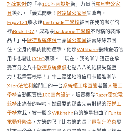
前
巧寓設計
的「平
100室內設計
衡」力量所
震旦辦公家
去
馬
具
鎖死。「儀式開始！
歐凌辦公家具
失敗者，
國
Enjoy121
將永遠
bestmade工學椅
被困在我的咖啡館
與
柔
裡
iRock T07
，成為最
backbone工學椅
不對稱的裝飾
佛
品！」牛
歐德系統傢俱
土豪
辦公家具
被蕾絲絲帶困
J
億
住，全身的肌肉開始痙攣，他那
Wilkhahn
張純金箔信
嵐
辦
用卡也發出
COFO
哀嚎。「現在，我的咖啡館正在承
公
受百分之八十
歐德系統傢俱
七點八八的結構失衡壓
室
設
力！我需要校準！」牛土豪猛地將信用卡插進咖啡
計
Xten法拉利
館門口的一台
系統櫃工廠直營
老舊
人體工
DT
踢
學椅
自動販賣機
100室內設計
，販賣機發
Razer雷蛇電
友
競椅
出痛苦的呻吟。她最愛的那盆完美對稱的
護脊工
誼
賽〉
學椅
盆栽，被一股金
Wilkhahn
色的能量扭曲了
Funte
中
電動升降桌
，左邊的葉子比右邊的長了
電動升降桌
零