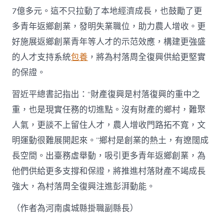
7億多元。這不只拉動了本地經濟成長，也鼓勵了更
多青年返鄉創業，發明失業職位，助力農人增收。更
好施展返鄉創業青年等人才的示范效應，構建更強盛
的人才支持系統
包養
，將為村落周全復興供給更堅實
的保證。
習近平總書記指出：“財產復興是村落復興的重中之
重，也是現實任務的切進點。沒有財產的鄉村，難聚
人氣，更談不上留住人才，農人增收門路拓不寬，文
明運動很難展開起來。”鄉村是創業的熱土，有遼闊成
長空間。出臺務虛舉動，吸引更多青年返鄉創業，為
他們供給更多支撐和保證，將推進村落財產不竭成長
強大，為村落周全復興注進彭湃動能。
（作者為河南虞城縣掛職副縣長）