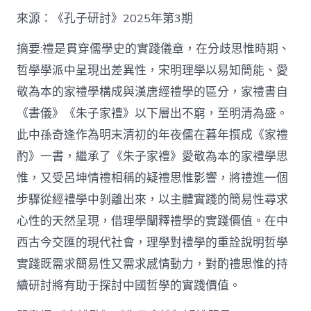
格
私
來源：《孔子研討》2025年第3期
密
空
摘要:禮是貫穿儒學史的實踐儀章，在分歧思惟時期、
間】
哲學學派中呈現出差異性，宋明理學以易知簡能、愛
從
簡
敬為本的家禮學構成與漢唐經禮學的區分，家禮書自
化
《書儀》《朱子家禮》以下層出不窮，至明清為盛。
禮
制
此中孫奇逢作為明末清初的年夜儒在暮年撰成《家禮
到
道
酌》一書，繼承了《朱子家禮》愛敬為本的家禮學思
理
惟，又受呂坤情禮相稱的疑禮思惟影響，將禮進一個
天
然：
步驟從經禮學中剝離出來，以主體實踐的簡易性尋求
孫
心性的天然呈現，借理學闡釋禮學的實踐價值。在中
奇
逢
西古今交匯的現代社會，理學對禮學的重詮說明哲學
酌
實踐既需求簡易性又需求感情動力，對酌禮思惟的持
禮
思
續研討將有助于探討中國哲學的實踐價值。
惟
研