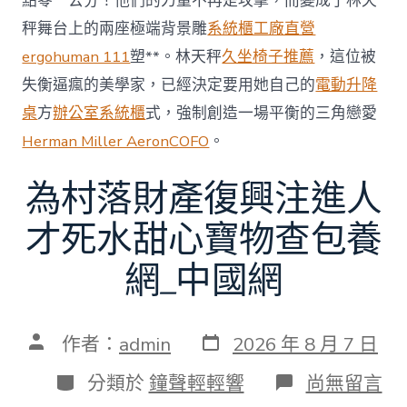
點零一公分！他們的力量不再是攻擊，而變成了林天
秤舞台上的兩座極端背景雕
系統櫃工廠直營
ergohuman 111
塑**。林天秤
久坐椅子推薦
，這位被
失衡逼瘋的美學家，已經決定要用她自己的
電動升降
桌
方
辦公室系統櫃
式，強制創造一場平衡的三角戀愛
Herman Miller Aeron
COFO
。
為村落財產復興注進人
才死水甜心寶物查包養
網_中國網
發
文
作者：
admin
2026 年 8 月 7 日
表
章
日
作
分
在
分類於
鐘聲輕輕響
尚無留言
期
者
類
〈為