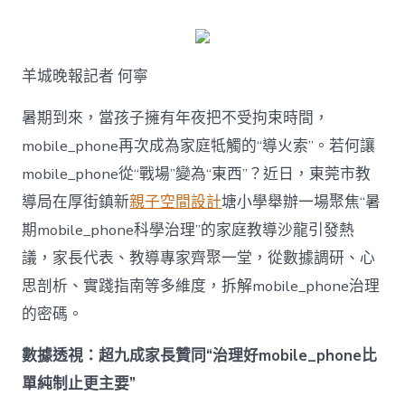
何
破
解
暑
羊城晚報記者 何寧
期
mobile_ph
治
暑期到來，當孩子擁有年夜把不受拘束時間，
理
mobile_phone再次成為家庭牴觸的“導火索”。若何讓
難
題？
mobile_phone從“戰場”變為“東西”？近日，東莞市教
讓
導局在厚街鎮新
親子空間設計
塘小學舉辦一場聚焦“暑
mobilJIUYI
俱
期mobile_phone科學治理”的家庭教導沙龍引發熱
意
議，家長代表、教導專家齊聚一堂，從數據調研、心
空
間
思剖析、實踐指南等多維度，拆解mobile_phone治理
設
計
的密碼。
e_phone
成
數據透視：超九成家長贊同“治理好mobile_phone比
為
單純制止更主要”
“成