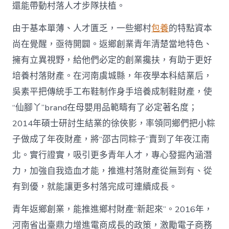
國
還能帶動村落人才步隊扶植。
網〉
中
由于基本單薄、人才匱乏，一些鄉村
包養
的特點資本
尚在覺醒，亟待開闢。返鄉創業青年清楚當地特色、
擁有立異視野，給他們必定的創業攙扶，有助于更好
培養村落財產。在河南虞城縣，年夜學本科結業后，
吳素平把傳統手工布鞋制作身手培養成制鞋財產，使
“仙腳丫”brand在母嬰用品範疇有了必定著名度；
2014年碩士研討生結業的徐俠影，率領同鄉們把小粽
子做成了年夜財產，將“邵古同粽子”賣到了年夜江南
北。實行證實，吸引更多青年人才，專心發掘內涵潛
力，加強自我造血才能，推進村落財產從無到有、從
有到優，就能讓更多村落完成可連續成長。
青年返鄉創業，能推進鄉村財產“新起來”。2016年，
河南省出臺鼎力增進電商成長的政策，激勵電子商務