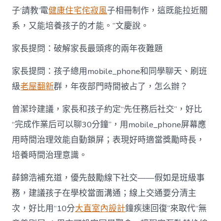
子‘請教’電
健康住宅
侘寂風
子相冊制作，這既能拉近關
系，又能培養孩子的才能。”文慶說。
家長提問：破解家長最頭疼的兩年夜難題
家長提問：孩子總用mobile_phone和同學聊天、刷班
級
老屋翻新
群，年夜部門時間被占了，怎么辦？
曾潔玲建議，家長和孩子約定“先任務后社交”，好比
“完成作業后可以聊30分鐘”，用mobile_phone屏幕應
用時間治理效能自動鎖屏；表現好時適當獎勵時長，
培養時間治理意識。
薛錦浩補充道，優先鼓勵線下社交——假如是班級事
務，建議孩子在學校當面溝通；線上交通要分清主
次，好比用“10分
大直室內設計
鐘疾速回復”來取代“無