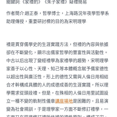
關鍵詞:《家禮酌》《朱子家禮》疑禮簡易
討〉
中
作者簡介:趙正泰，哲學博士，上海路況年夜學哲學系
助理傳授，重要研討標的目的為宋明理學
禮是貫穿儒學史的生涯實踐方法，但禮的內容與依據
卻在不斷變化，顯示出儒家哲學的豐富性與活動性。
中古以后出現了變經禮學為家禮學的趨勢，宋明理學
家善于以心性、天理、知己等本體概念賦予儒家德性
以超出性與廣泛性，形上的德性又需與人倫日用相結
合才幹構成具體的人的成德成善的生涯實踐，所以理
學需求從頭詮禮。但是，在殊相的人倫日用里試圖設
立一種不變的軌制性儀章
講座場地
是困難的，且易演
變為社會規訓，于是理學家一方面不斷修訂禮學，一