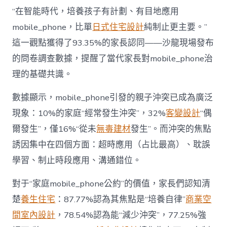
長
東
“在智能時代，培養孩子有計劃、有目地應用
西”，
mobile_phone，比單
日式住宅設計
純制止更主要。”
而
非
這一觀點獲得了93.35%的家長認同——沙龍現場發布
“家
的問卷調查數據，提醒了當代家長對mobile_phone治
庭
戰
理的基礎共識。
場”〉
中
數據顯示，mobile_phone引發的親子沖突已成為廣泛
現象：10%的家庭“經常發生沖突”，32%
客變設計
“偶
爾發生”，僅16%“從未
無毒建材
發生”。而沖突的焦點
誘因集中在四個方面：超時應用（占比最高）、耽誤
學習、制止時段應用、溝通錯位。
對于“家庭mobile_phone公約”的價值，家長們認知清
楚
養生住宅
：87.77%認為其焦點是“培養自律”
商業空
間室內設計
，78.54%認為能“減少沖突”，77.25%強