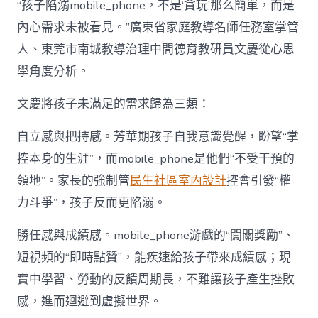
“孩子陷溺mobile_phone，不是‘貪玩’那么簡單，而是
內心需求未被看見。”廣東省家庭教導名師任務室掌管
人、東莞市南城教導治理中間德育教研員文慶從心思
學角度分析。
文慶將孩子未滿足的需求歸為三類：
自立感與把持感。芳華期孩子自我意識覺醒，盼望“掌
控本身的生涯”，而mobile_phone是他們“不受干預的
領地”。家長的強制管
民生社區室內設計
控會引發“權
力斗爭”，孩子反而更陷溺。
勝任感與成績感。mobile_phone游戲的“闖關獎勵”、
短視頻的“即時點贊”，能疾速給孩子帶來成績感；現
實中學習、勞動的反饋周期長，不難讓孩子產生挫敗
感，進而迴避到虛擬世界。