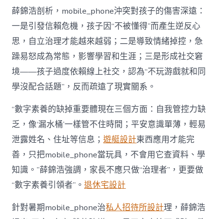
薛錦浩剖析，mobile_phone沖突對孩子的傷害深遠：
一是引發信賴危機，孩子因“不被懂得”而產生逆反心
思，自立治理才能越來越弱；二是導致情緒掉控，急
躁易怒成為常態，影響學習和生涯；三是形成社交窘
境——孩子過度依賴線上社交，認為“不玩游戲就和同
學沒配合話題”，反而疏遠了現實關系。
“數字素養的缺掉重要體現在三個方面：自我管控力缺
乏，像‘漏水桶’一樣管不住時間；平安意識單薄，輕易
泄露姓名、住址等信息；
遊艇設計
東西應用才能完
善，只把mobile_phone當玩具，不會用它查資料、學
知識。”薛錦浩強調，家長不應只做“治理者”，更要做
“數字素養引領者”。
退休宅設計
針對暑期mobile_phone治
私人招待所設計
理，薛錦浩