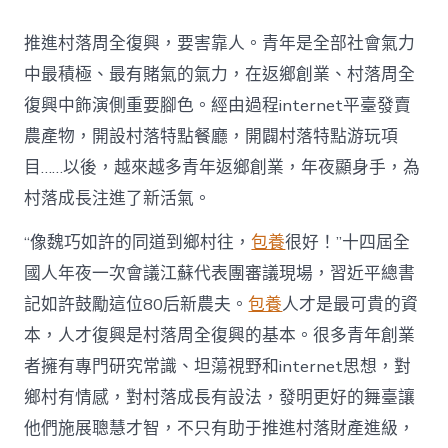
村
落
推進村落周全復興，要害靠人。青年是全部社會氣力
財
產
中最積極、最有賭氣的氣力，在返鄉創業、村落周全
復
復興中飾演側重要腳色。經由過程internet平臺發賣
興
注
農產物，開設村落特點餐廳，開闢村落特點游玩項
進
目……以後，越來越多青年返鄉創業，年夜顯身手，為
人
才
村落成長注進了新活氣。
死
水
“像魏巧如許的同道到鄉村往，
包養
很好！”十四屆全
甜
心
國人年夜一次會議江蘇代表團審議現場，習近平總書
寶
記如許鼓勵這位80后新農夫。
包養
人才是最可貴的資
物
查
本，人才復興是村落周全復興的基本。很多青年創業
包
者擁有專門研究常識、坦蕩視野和internet思想，對
養
網
鄉村有情感，對村落成長有設法，發明更好的舞臺讓
_
他們施展聰慧才智，不只有助于推進村落財產進級，
中