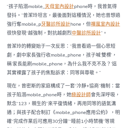
“孩子陷溺mobile_
天母室內設計
phone時，我曾氣得
發抖。”曾潔玲坦言，最後面對這種情況，她也曾想過
強行奪mobile_p
牙醫診所設計
hone，但
禪風室內設計
很快發現“越強制，對抗越劇烈
中醫診所設計
”。
曾潔玲的轉變始于一次反思：“我曾看過一個心思短
劇，劇中家長強行收mobile_phone，孩子喊‘雙標’，
稱‘家長能刷mobile_phone，為什么我不克不及？’這
其實裸露了孩子的焦點訴求：同等與尊敬。”
現在，曾密斯的家庭構成了一套“冷靜+協商”機制：當
孩子陷溺mobile_phone時，她
綠設計師
會先深呼吸，
默念“123，親生的”來平復情緒，再用同等的語氣溝
通；與孩子配合制訂《mobile_phone應用公約》，明
確“完成作業后可應用30分鐘”“睡前1小時禁機”等規