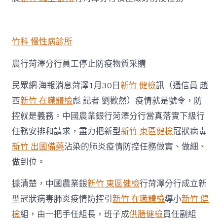
行
菏
澤
分
行
竹科 慢性病診所
全
力
農行菏澤分行員工停止防疫物質采購
打
森
民眾網·海報消息菏澤1月30日
新竹 健檢
訊（通信員 趙
和
診
西
新竹 在職體檢
彪 記者 劉歡然）疫情就是號令，防
所
控就是義務。中國農業銀行菏澤分行當真落實下級行
減
重
任務安排和請求，盡力把新型
新竹 東區健檢
冠狀病毒
好
新竹 出國備藥
沾染的肺炎疫情防控任務做實、做細、
疫
情
做到位。
防
控
據清楚，中國農業銀
新竹 東區健檢
行菏澤分行成立新
戰〉
中
型冠狀病毒肺炎疫情防控引
新竹 在職體檢
導小
新竹 健
檢
組，由一把手任組長，班子成
供膳健檢
員任副組