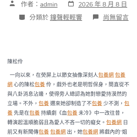
發
文
作者：
admin
2026 年 8 月 8 日
表
章
日
作
分
在
分類於
鐘聲輕輕響
尚無留言
期
者
類
〈陳
松
伶
否
定
台
包
陳松伶
養
姐
一向以來，在熒屏上以節女抽像深刻人
包養網
包養
弟
戀
網
心的陳松
包養
伶，戲外也老是明哲保身，簡直從不
風
與八卦消息沾邊，使得旁人總認為她對戀愛持漠然的
聞
戲
立場。不外，
包養
邇來她卻制造了不
包養
少不測，
包
內
養
先是在
包養
持續劇《血
包養
未冷》中一改往昔，
戲
外
轉演起溫順脆弱且為愛人不吝一切的癡女。
包養網
日
皆
前又有新聞傳
包養
包養網
出，她
包養網
將戲內的“姐
“為