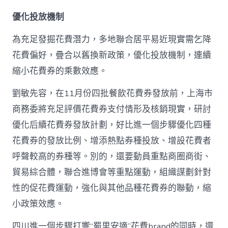
優化投放機制
為充足發掘花費潛力，多地聯合居平易近現實需乞降
花費偏好，疊合以舊換新政策，優化投放機制，連續
縮小花費券的乘數效應。
劉敏先容，在11月份四批餐飲花費券發放前，上海市
商務委將充足評價花費券支付情形及核銷現實，研討
優化后續花費券發放計劃，好比進一個步驟優化四種
花費券的發放比例、增添熱點券種投放、增設花費者
呼聲較高的券種等。別的，還要動員重點商圈商街、
貿易綜合體，聯合進博會等重點運動，組織謀劃針對
性的促花費運動，強化與其他品種花費券的聯動，縮
小政策效應。
四川進一個步驟打響“蜀里安適”花費brand的同時，還