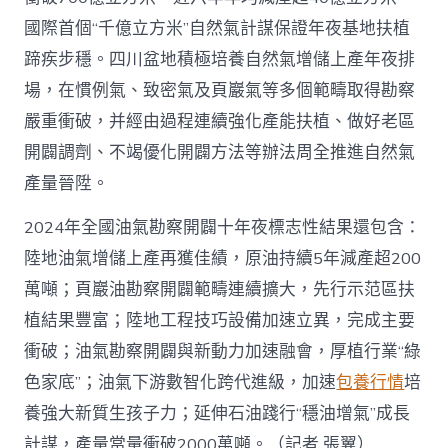
國際首個“千億立方米”自然氣計謀保證年夜基地扶植
蹄疾步穩。四川盆地積極培養自然氣增儲上產年夜排
場，在慣例氣、致密氣及頁巖氣等多個範疇取得勘察
嚴重衝破，并經由過程連續強化產能扶植、做好老區
開闢調劑、不竭優化開闢方法等辦法周全推進自然氣
產量晉陞。
2024年全國油氣勘察開闢十年夜標志性結果還包含：
陸地油氣增儲上產再獲佳績，原油持續5年減產超200
萬噸；頁巖油勘察開闢範疇連續擴大，先行示范區扶
植結果豐富；陸地工程技巧設備加速立異，完成主要
衝破；油氣勘察開闢與新動力加速融會，厚植行業“綠
色家底”；油氣下游數智化跨代進級，加速
包養行情
培
養強大新質生孩子力；延伸石油踐行“穩油增氣”成長
計謀，產量當量衝破2000萬噸。（記者 張翼）