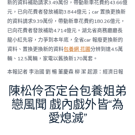
新的資料補助請求3.49萬份，帶動新車花費約43.66億
元，已向花費者發放補助3.844億元；car 置換更換新
的資料請求9.39萬份，帶動新車花費約180.26億元，
已向花費者發放補助4.714億元。湖北省商務廳廳長
龍小紅先容，力爭到本年底，全省car 報廢更換新的
資料、置換更換新的資料
包養網 花圃
分辨到達4.5萬
輛、12.5萬輛，家電以舊換新170萬套。
本報記者 李治國 劉 暢 董慶森 柳 潔 起源：經濟日報
陳松伶否定台包養姐弟
戀風聞 戲內戲外皆“為
愛熄滅”