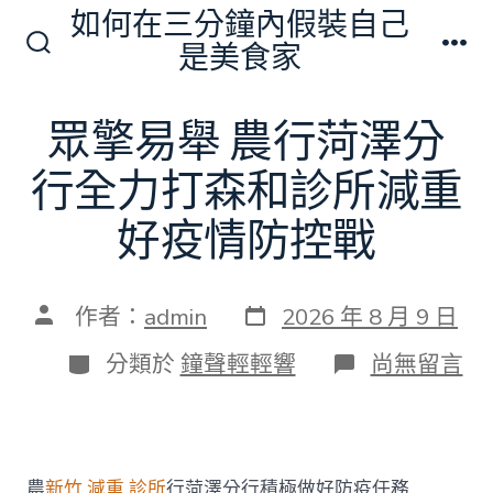
跳
如何在三分鐘內假裝自己
至
是美食家
搜
選
主
尋
單
切
要
眾擎易舉 農行菏澤分
換
內
開
關
行全力打森和診所減重
容
好疫情防控戰
發
文
作者：
admin
2026 年 8 月 9 日
表
章
日
作
分
在
分類於
鐘聲輕輕響
尚無留言
期
者
類
〈眾
擎
易
舉
農
農
新竹 減重 診所
行菏澤分行積極做好防疫任務