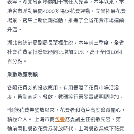
表等。湖北省商務廳相干擔任人先容，本年以來，本
地省市聯動展開4000多場促花費運動，立異拓展花費
場景、密集上新促銷運動，推進了全省花費市場連續
升溫。
湖北省統計局副局長葉福生說，本年前三季度，全省
社會花費品批發總額同比增加5.1%，高于全國1.8個
百分點。
乘數效應明顯
各類花費券的投放應用，有用晉陞了花費市場活潑
度，帶動商超、餐飲、數碼等行業發賣額明顯增加。
“餐飲花費券發放以來，花費者和商戶高度追蹤關心，
積極介入。”上海市商
包養
務委副主任劉敏先容，第一
輪前兩批餐飲花費券發放時代，上海餐飲業線下花費