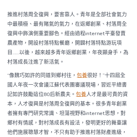
村
落
推進村落周全復興，要害靠人。青年是全部社會氣力
財
產
中最積極、最有賭氣的氣力，在返鄉創業、村落周全
復
復興中飾演側重要腳色。經由過程internet平臺發賣
興
注
農產物，開設村落特點餐廳，開闢村落特點游玩項
進
目……以後，越來越多青年返鄉創業，年夜顯身手，為
人
才
村落成長注進了新活氣。
死
水
“像魏巧如許的同道到鄉村往，
包養
很好！”十四屆全
甜
心
國人年夜一次會議江蘇代表團審議現場，習近平總書
寶
記如許鼓勵這位80后新農夫。
包養
人才是最可貴的資
物
查
本，人才復興是村落周全復興的基本。很多青年創業
包
者擁有專門研究常識、坦蕩視野和internet思想，對
養
網
鄉村有情感，對村落成長有設法，發明更好的舞臺讓
_
他們施展聰慧才智，不只有助于推進村落財產進級，
中