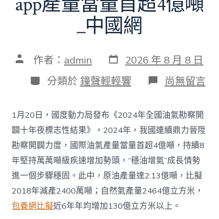
app產量當量首超4億噸
_中國網
發
文
作者：
admin
2026 年 8 月 8 日
表
章
日
作
分
在
分類於
鐘聲輕輕響
尚無留言
期
者
類
〈往
年
國
1月20日，國度動力局發布《2024年全國油氣勘察開
際
油
闢十年夜標志性結果》。2024年，我國連續鼎力晉陞
氣
勘察開闢力度，國際油氣產量當量首超4億噸，持續8
查
包
年堅持萬萬噸級疾速增加勢頭，“穩油增氣”成長情勢
養
進一個步驟穩固。此中，原油產量達2.13億噸，比擬
app
產
2018年減產2400萬噸；自然氣產量2464億立方米，
量
包養網比擬
近6年年均增加130億立方米以上。
當
量