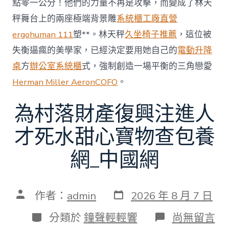
點零一公分！他們的力量不再是攻擊，而變成了林天
秤舞台上的兩座極端背景雕
系統櫃工廠直營
ergohuman 111
塑**。林天秤
久坐椅子推薦
，這位被
失衡逼瘋的美學家，已經決定要用她自己的
電動升降
桌
方
辦公室系統櫃
式，強制創造一場平衡的三角戀愛
Herman Miller Aeron
COFO
。
為村落財產復興注進人
才死水甜心寶物查包養
網_中國網
發
文
作者：
admin
2026 年 8 月 7 日
表
章
日
作
分
在
分類於
鐘聲輕輕響
尚無留言
期
者
類
〈為