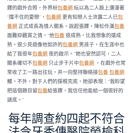
鐸的戲外合照，外界紛
包養網
紜以為二人臉上瀰漫著
“擋不住的愛戀”，
包養網
更有知戀人士流露二人已
包
養網
正式成長為情人關系。說起張鐸，陳松伶滿
包養
面難抑觀賞之情，“他
包養
很成熟，比我想象的還成
熟。很少見過像他如許的
包養網
男孩子，在生涯中也
給了我很年
包養網
夜的啟示。”她也安然認可，二人
關系確切不
包養網
只止步于片中
包養網
，在戲外也常
常收了工一路出往玩，并一向堅持聯絡接
包養
包養網
觸。不外，對于人們的探根究底，她卻表現：“我盼望
把這個題目留
包養
給張鐸，我信任他能給一個很好的
謎底。”
每年調查約四起不符合
法令牙秀傳醫院勞檢科