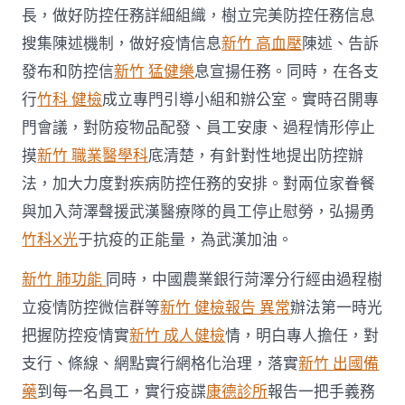
長，做好防控任務詳細組織，樹立完美防控任務信息
搜集陳述機制，做好疫情信息
新竹 高血壓
陳述、告訴
發布和防控信
新竹 猛健樂
息宣揚任務。同時，在各支
行
竹科 健檢
成立專門引導小組和辦公室。實時召開專
門會議，對防疫物品配發、員工安康、過程情形停止
摸
新竹 職業醫學科
底清楚，有針對性地提出防控辦
法，加大力度對疾病防控任務的安排。對兩位家眷餐
與加入菏澤聲援武漢醫療隊的員工停止慰勞，弘揚勇
竹科X光
于抗疫的正能量，為武漢加油。
新竹 肺功能
同時，中國農業銀行菏澤分行經由過程樹
立疫情防控微信群等
新竹 健檢報告 異常
辦法第一時光
把握防控疫情實
新竹 成人健檢
情，明白專人擔任，對
支行、條線、網點實行網格化治理，落實
新竹 出國備
藥
到每一名員工，實行疫諜
康德診所
報告一把手義務