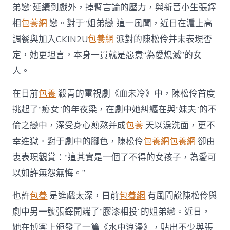
愛
弟戀”延續到戲外，掉臂言論的壓力，與新晉小生張鐸
熄
滅”〉
相
包養網
戀。對于“姐弟戀”這一風聞，近日在滬上高
中
調餐與加入CKIN2U
包養網
派對的陳松伶并未表現否
定，她更坦言，本身一貫就是愿意“為愛熄滅”的女
人。
在日前
包養
殺青的電視劇《血未冷》中，陳松伶首度
挑起了“癡女”的年夜梁，在劇中她糾纏在與“妹夫”的不
倫之戀中，深受身心煎熬并成
包養
天以淚洗面，更不
幸進獄。對于劇中的腳色，陳松伶
包養網
包養網
卻由
衷表現觀賞：“這其實是一個了不得的女孩子，為愛可
以如許無怨無悔。”
也許
包養
是進戲太深，日前
包養網
有風聞說陳松伶與
劇中男一號張鐸開端了“膠漆相投”的姐弟戀。近日，
她在博客上頒發了一篇《水中浪漫》，貼出不少與張