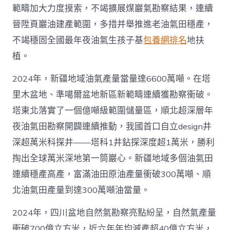
範疇加大力度摸索，不竭擴展煤巖氣勘察結果，連續
晉陞頁巖油建產範圍，多措并舉推進老油氣田穩產，
不竭穩固全國最年夜油氣生孩子基
包養網排名
地扶
植。
2024年，新疆地域油氣產量當量達6600萬噸。在塔
里木盆地、準噶爾盆地新區新範疇連續獲勘察衝破。
塔東北落實了一個億噸級範圍儲量區，順北超深層年
夜油氣田勘察開闢連續推動，我國首口自立design井
深超萬米科探井——塔科1井鉆探深度超1萬米，勝利
掏出全球萬米深地第一筒巖心。新疆地域多個油氣田
連續穩產高產，富滿油田原油產量衝破300萬噸、順
北油氣田產量到達300萬噸油當量。
2024年，四川盆地自然氣勘察亮點紛呈，自然氣產量
衝破700億立方米，近六年年均減產超40億立方米，