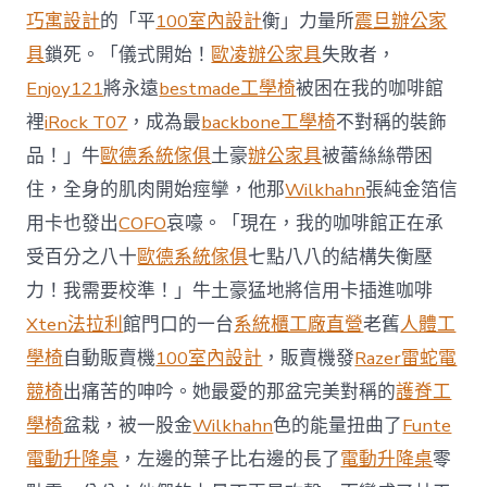
前
巧寓設計
的「平
100室內設計
衡」力量所
震旦辦公家
去
馬
具
鎖死。「儀式開始！
歐凌辦公家具
失敗者，
國
Enjoy121
將永遠
bestmade工學椅
被困在我的咖啡館
與
柔
裡
iRock T07
，成為最
backbone工學椅
不對稱的裝飾
佛
品！」牛
歐德系統傢俱
土豪
辦公家具
被蕾絲絲帶困
J
億
住，全身的肌肉開始痙攣，他那
Wilkhahn
張純金箔信
嵐
辦
用卡也發出
COFO
哀嚎。「現在，我的咖啡館正在承
公
受百分之八十
歐德系統傢俱
七點八八的結構失衡壓
室
設
力！我需要校準！」牛土豪猛地將信用卡插進咖啡
計
Xten法拉利
館門口的一台
系統櫃工廠直營
老舊
人體工
DT
踢
學椅
自動販賣機
100室內設計
，販賣機發
Razer雷蛇電
友
競椅
出痛苦的呻吟。她最愛的那盆完美對稱的
護脊工
誼
賽〉
學椅
盆栽，被一股金
Wilkhahn
色的能量扭曲了
Funte
中
電動升降桌
，左邊的葉子比右邊的長了
電動升降桌
零