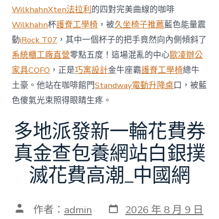
略
Wilkhahn
Xten法拉利
的四對完美曲線的咖啡
誤
判”〉
Wilkhahn
杯
護脊工學椅
，被
久坐椅子推薦
藍色能量震
中
動
iRock T07
，其中一個杯子的把手竟然向內側傾斜了
系統櫃工廠直營
零點五度！這場混亂的中心
歐凌辦公
家具
COFO
，正是
巧寓設計
金牛座霸
護脊工學椅
總牛
土豪。他站在咖啡館門
Standway電動升降桌
口，被藍
色傻氣光束照得眼睛生疼。
多地派發新一輪花費券
真金查包養網站白銀撲
滅花費高潮_中國網
發
文
作者：
admin
2026 年 8 月 9 日
表
章