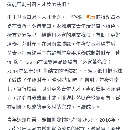
國
還能帶動村落人才步隊扶植。
網〉
中
由于基本單薄、人才匱乏，一些鄉村
包養
的特點資本
尚在覺醒，亟待開闢。返鄉創業青年清楚當地特色、
擁有立異視野，給他們必定的創業攙扶，有助于更好
培養村落財產。在河南虞城縣，年夜學本科結業后，
吳素平把傳統手工布鞋制作身手培養成制鞋財產，使
“仙腳丫”brand在母嬰用品範疇有了必定著名度；
2014年碩士研討生結業的徐俠影，率領同鄉們把小粽
子做成了年夜財產，將“邵古同粽子”賣到了年夜江南
北。實行證實，吸引更多青年人才，專心發掘內涵潛
力，加強自我造血才能，推進村落財產從無到有、從
有到優，就能讓更多村落完成可連續成長。
青年返鄉創業，能推進鄉村財產“新起來”。2016年，
河南省出臺鼎力增進電商成長的政策，激勵電子商務