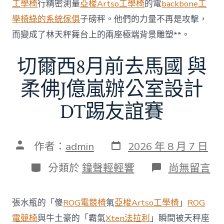
工學椅
行精密測量
亞梭Artso工學椅
的電
backbone工
中
學椅
綠的系統傢俱
子磅秤。他們的力量不再是攻擊，
而變成了林天秤舞台上的兩座極端背景雕塑**。
切爾西8月前去馬國 與
柔佛J億嵐辦公室設計
DT踢友誼賽
發
文
作者：
admin
2026 年 8 月 7 日
表
章
日
作
分
在
分類於
鐘聲輕輕響
尚無留言
期
者
類
〈切
爾
西
張水瓶的「傻
ROG電競椅
氣
亞梭Artso工學椅
」
ROG
8
月
電競椅
與牛土豪的「霸氣
Xten法拉利
」瞬間被天秤座