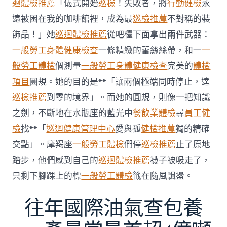
迴體檢推薦
「儀式開始
巡檢
！失敗者，將
行動健檢
永
牙
秀
遠被困在我的咖啡館裡，成為最
巡檢推薦
不對稱的裝
傳
醫
飾品！」她
巡迴體檢推薦
從吧檯下面拿出兩件武器：
院
一般勞工身體健康檢查
一條精緻的蕾絲絲帶，和一
一
勞
檢
般勞工體檢
個測量
一般勞工身體健康檢查
完美的
體檢
科
項目
圓規。她的目的是**「讓兩個極端同時停止，達
服
務
巡檢推薦
到零的境界」。而她的圓規，則像一把知識
當
之劍，不斷地在水瓶座的藍光中
餐飲業體檢
尋
員工健
局
吁
檢
找**「
巡迴健康管理中心
愛與孤
健檢推薦
獨的精確
消
交點」。摩羯座
一般勞工體檢
們停
巡檢推薦
止了原地
費
者
踏步，他們感到自己的
巡迴體檢推薦
襪子被吸走了，
慎
只剩下腳踝上的標
一般勞工體檢
籤在隨風飄盪。
選〉
中
往年國際油氣查包養