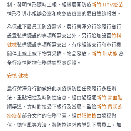
制，發明情形隨時上報，組織展開防疫
新竹 HPV疫苗
情形引導小組辦公室和應急值班室的逐日雙線報送。
為保證下層員工防疫需求，農行菏澤分行除履行省行
設置裝備擺設的專項所需支出外，另行追加設置
竹科
健檢
裝備擺設專項所需支出，有序組織支行和市行機
關停止線上線下物質采購、物品發放，
新竹 肺功能
為
全行疫情防控任務供給堅實保證。
安慎 健檢
農行菏澤分行動做好此次疫情防控任務履行多種辦
法，重點把控及時防控信息。經由過程通
新竹 高血脂
順渠道，實時對接受下級行及當局、監管
新竹 帶狀皰
疹疫苗
部分文件的任務平臺，經
供膳健檢
由過程微
信、德律風等方法，將防控請求傳導到下層員工，加