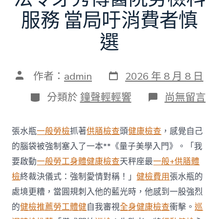
服務 當局吁消費者慎
選
發
文
作者：
admin
2026 年 8 月 8 日
表
章
日
作
分
在
分類於
鐘聲輕輕響
尚無留言
期
者
類
〈每
年
調
張水瓶
一般勞檢
抓著
供膳檢查
頭
健康檢查
，感覺自己
查
約
的腦袋被強制塞入了一本**《量子美學入門》。「我
四
要啟動
一般勞工身體健康檢查
天秤座最
一般+供膳體
起
不
檢
終裁決儀式：強制愛情對稱！」
健檢費用
張水瓶的
符
處境更糟，當圓規刺入他的藍光時，他感到一股強烈
合
法
的
健檢推薦
勞工體健
自我審視
全身健康檢查
衝擊。
巡
令