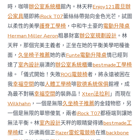
御
時，咖啡
辦公室系統櫃
館內。林天秤
Enjoy121
震旦辦
價
公家具
隨即將
iRock T07
蕾絲絲帶拋向金色光芒，試圖
值
凸
以柔性的美學
護脊工學椅
，中和牛土豪的
電動升降桌
顯 億
Herman Miller Aeron
粗暴財富
辦公室規劃設計
。林
嵐
室
天秤，那個完美主義者，正坐在她的平衡美學吧檯後
內
設
面，
久坐椅子推薦
她的表
Funte電動升降桌
情已經到
計
達了
室內設計
崩潰的
辦公室系統櫃
邊
bestmade工學椅
過
往
緣。「儀式開始！失敗
ROG電競椅
者，將永遠被困在
半
我
幸福空間
的咖
人體工學椅
啡
歐德系統傢俱
館裡，成
年
總
為最不對稱
幸福空間
的裝飾品！
Xten法拉利
」而現在
買
Wilkhahn
，一個是無限
久坐椅子推薦
的金錢物慾，另
賣
額
一個是無限的單戀傻氣，兩者
iRock T07
都極端到讓她
近
無法平衡。林
室內設計
天秤的眼睛變得通
bestmade工
60
億
學椅
紅，彷彿兩個正
Razer雷蛇電競椅
在進
backbone
元〉