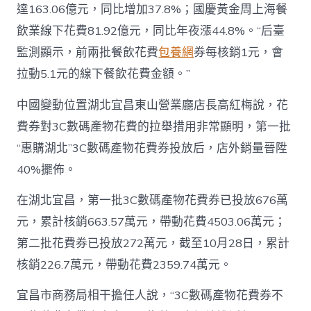
達163.06億元，同比增加37.8%；國慶黃金周上海餐
飲業線下花費81.92億元，同比年夜漲44.8%。“后臺
監測顯示，前兩批餐飲花費
包養網
券每核銷1元，會
拉動5.1元的線下餐飲花費金額。”
中國變動位置湖北宜昌東山營業廳店長高紅梅說，花
費券對3C數碼產物花費的拉舉措用非常顯明，第一批
“惠購湖北”3C數碼產物花費券投放后，店外銷量晉陞
40%擺佈。
在湖北宜昌，第一批3C數碼產物花費券已投放676萬
元，累計核銷663.57萬元，帶動花費4503.06萬元；
第二批花費券已投放272萬元，截至10月28日，累計
核銷226.7萬元，帶動花費2359.74萬元。
宜昌市商務局相干擔任人說，“3C數碼產物花費券不