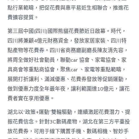
花
點行業範疇，把促花費與惠平易近生相聯合，推進花
費
高
費擴容提質。
潮
_
第三屆中國(四川)國際熊貓花費節近日啟幕。時代，
中
四川將兼顧4億元財務資金，發放家居家裝、四川特
國
網〉
點產物等花費券。四川省商務廳副廳長陳友清先容，
中
將周全做好社會動員，聯動car 協會、家電協會、家
具商會等重點商協會，聚焦car 、家電等重點範疇，
展開打折讓利、滿減優惠、花費券發放等促銷運動，
做到優惠力度全年最年夜，讓利範圍達10億元，讓花
費者實在享用優惠。
湖北以“政策+運動”雙輪驅動，連續激起花費潛力、提
振花費信念。針對3C數碼產物，湖北在第三方平臺投
放花費券，可用于線下購置手機、數碼相機、智妙手