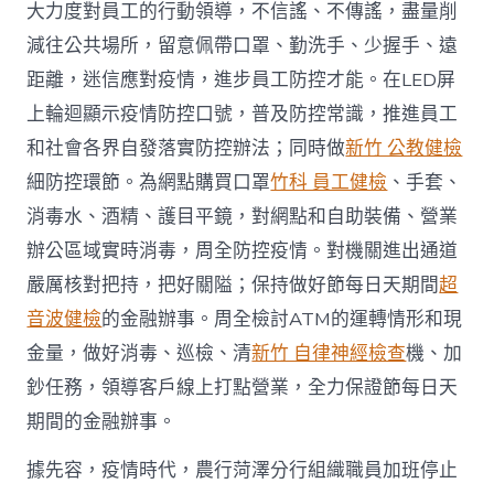
大力度對員工的行動領導，不信謠、不傳謠，盡量削
減往公共場所，留意佩帶口罩、勤洗手、少握手、遠
距離，迷信應對疫情，進步員工防控才能。在LED屏
上輪迴顯示疫情防控口號，普及防控常識，推進員工
和社會各界自發落實防控辦法；同時做
新竹 公教健檢
細防控環節。為網點購買口罩
竹科 員工健檢
、手套、
消毒水、酒精、護目平鏡，對網點和自助裝備、營業
辦公區域實時消毒，周全防控疫情。對機關進出通道
嚴厲核對把持，把好關隘；保持做好節每日天期間
超
音波健檢
的金融辦事。周全檢討ATM的運轉情形和現
金量，做好消毒、巡檢、清
新竹 自律神經檢查
機、加
鈔任務，領導客戶線上打點營業，全力保證節每日天
期間的金融辦事。
據先容，疫情時代，農行菏澤分行組織職員加班停止