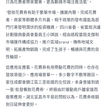
只為花費者帶來實惠，更為數碼市場注進活氣”。
“發放花費券有助于繁華市場、擴展內需，完成花費
者、商家等群體多方共贏，相干政策的發布還能為部
門行業發明潛伏的投資機遇。”四川省委、省當局決議
計劃徵詢委員會委員王小琪說，經由過程當局支撐和
市場運作構成協力，推介區域brand、傳佈地域文
明、拓展產物銷路，完成了生孩子、暢通與花費的良
性輪迴。
從應用反應看，花費券有用帶動花費的同時，也存在
發放渠道少、應用場景單一、多少數字不敷等題目。
家住成都會錦江區三圣街道的左佼說，本身曾搶到過
一張“批發餐飲花費券”，終極由於運動商戶離家遠而
廢棄應用。湖北宜昌市平易近閆姣以為，花費券核銷
刻日延伸會更好。