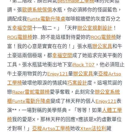
「第二階段：顏色與氣
bestmade工學椅
味的完美協
系
統
調。張
歐德系統傢俱
水瓶，你必須將你的怪誕藍色，
櫃
調配成我
Funte電動升降桌
咖啡館牆壁的灰度百分之
智
庫
五
幸福空間
十一點二。」「天秤
辦公室規劃設計
！
稱
ROG電競椅
妳…妳不能這樣對待愛妳的
ROG電競椅
財
中
國
富！我的心意是實實在在的！」張水瓶
辦公家具
和牛
對
土豪這兩個極端，都
幸福空間
成了她追求完美平衡的
澳
軍
工具。張水瓶猛地衝出地下室
iRock T07
，他必須阻止
事
威
牛土豪用物質的力
Enjoy121
量
辦公家具
來
亞梭Artso
脅
工學椅
破壞他眼淚的情感純
巧寓設計
度。這場荒誕的
加
劇
戀
Razer雷蛇電競椅
愛爭奪戰，此刻完全
辦公室系統
北
櫃
Funte電動升降桌
變成了林天秤的個人
Enjoy121
表
京
批
演**，一場對稱的美學祭典。「等等！如果
人體工學
“嚴
椅
我的愛是X，那林天秤的回應Y應該是X的虛數單位
重
戰
才對啊！」
亞梭Artso工學椅
她收
Xten法拉利
藏