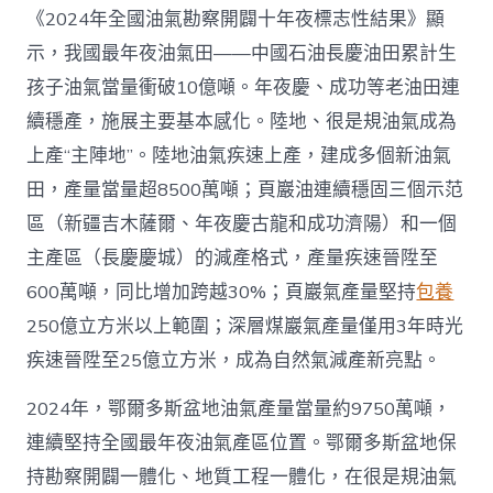
首
《2024年全國油氣勘察開闢十年夜標志性結果》顯
超
示，我國最年夜油氣田——中國石油長慶油田累計生
4
億
孩子油氣當量衝破10億噸。年夜慶、成功等老油田連
噸
續穩產，施展主要基本感化。陸地、很是規油氣成為
_
中
上產“主陣地”。陸地油氣疾速上產，建成多個新油氣
國
田，產量當量超8500萬噸；頁巖油連續穩固三個示范
網〉
中
區（新疆吉木薩爾、年夜慶古龍和成功濟陽）和一個
主產區（長慶慶城）的減產格式，產量疾速晉陞至
600萬噸，同比增加跨越30%；頁巖氣產量堅持
包養
250億立方米以上範圍；深層煤巖氣產量僅用3年時光
疾速晉陞至25億立方米，成為自然氣減產新亮點。
2024年，鄂爾多斯盆地油氣產量當量約9750萬噸，
連續堅持全國最年夜油氣產區位置。鄂爾多斯盆地保
持勘察開闢一體化、地質工程一體化，在很是規油氣