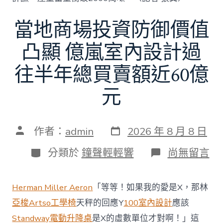
當地商場投資防御價值
凸顯 億嵐室內設計過
往半年總買賣額近60億
元
發
文
作者：
admin
2026 年 8 月 8 日
表
章
日
作
分
在
分類於
鐘聲輕輕響
尚無留言
期
者
類
〈當
地
商
Herman Miller Aeron
「等等！如果我的愛是X，那林
場
投
亞梭Artso工學椅
天秤的回應Y
100室內設計
應該
資
Standway電動升降桌
是X的虛數單位才對啊！」這
防