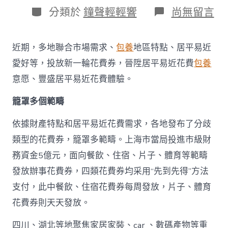
日
作
分
在
分類於
鐘聲輕輕響
尚無留言
期
者
類
〈多
地
派
近期，多地聯合市場需求、
包養
地區特點、居平易近
發
新
愛好等，投放新一輪花費券，晉陞居平易近花費
包養
一
意愿、豐盛居平易近花費體驗。
輪
花
籠罩多個範疇
費
券
真
依據財產特點和居平易近花費需求，各地發布了分歧
金
類型的花費券，籠罩多範疇。上海市當局投進市級財
查
包
務資金5億元，面向餐飲、住宿、片子、體育等範疇
養
發放辦事花費券，四類花費券均采用“先到先得”方法
網
站
支付，此中餐飲、住宿花費券每周發放，片子、體育
白
花費券則天天發放。
銀
撲
滅
四川、湖北等地聚焦家居家裝、car 、數碼產物等重