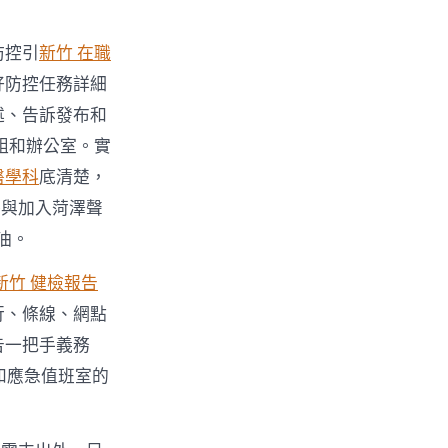
防控引
新竹 在職
好防控任務詳細
述、告訴發布和
組和辦公室。實
醫學科
底清楚，
餐與加入菏澤聲
油。
新竹 健檢報告
行、條線、網點
告一把手義務
和應急值班室的