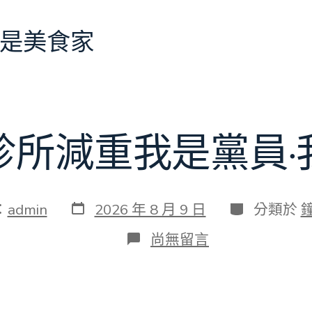
是美食家
診所減重我是黨員·
發
分
：
admin
2026 年 8 月 9 日
分類於
表
類
日
在
尚無留言
期
〈森
和
診
所
減