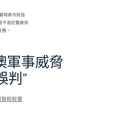
，實時將市財局
居平易近醫療保
任務。
澳軍事威脅
誤判”
鐘聲輕輕響