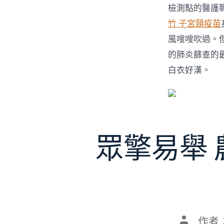
檢測點的醫護
竹 子宮頸疫苗
風嗖嗖吹過。
的肺炎篩查的
白衣好漢。
眾擎易舉
文
作者