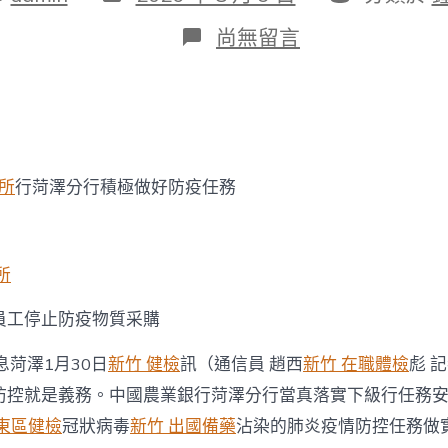
表
類
日
在
尚無留言
期
〈眾
擎
易
舉
農
行
菏
診所
行菏澤分行積極做好防疫任務
澤
分
行
全
力
所
打
森
員工停止防疫物質采購
和
診
息菏澤1月30日
新竹 健檢
訊（通信員 趙西
新竹 在職體檢
彪 
所
減
防控就是義務。中國農業銀行菏澤分行當真落實下級行任務
重
 東區健檢
冠狀病毒
新竹 出國備藥
沾染的肺炎疫情防控任務做
好