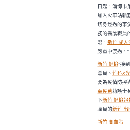
日起，淄博市
加入火車站執
切身經過的事
務的醫護職員
溫，
新竹 成人
嚴重中渡過。”
新竹 健檢
“接
黨員、
竹科X
要為疫情防控
頸疫苗
莉護士
下
新竹 健檢報
職員的
新竹 出
新竹 高血脂