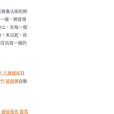
狀病毒沾染的肺
在一線，將疫情
泰山，在每一個
員！本日起，民
戰在抗疫一線的
竹 入職健檢
日
竹 猛健樂
自動
 健檢報告 異常