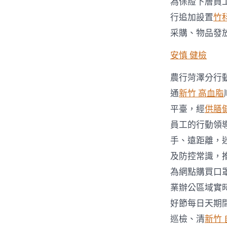
為保證下層員
行追加設置
竹
采購、物品發
安慎 健檢
農行菏澤分行
通
新竹 高血脂
平臺，經
供膳
員工的行動領
手、遠距離，
及防控常識，
為網點購買口
業辦公區域實
好節每日天期
巡檢、清
新竹