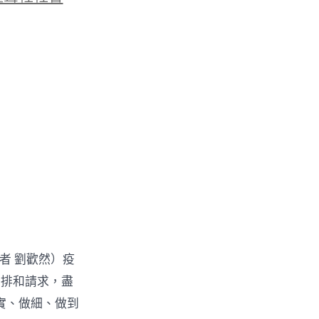
記者 劉歡然）疫
安排和請求，盡
實、做細、做到