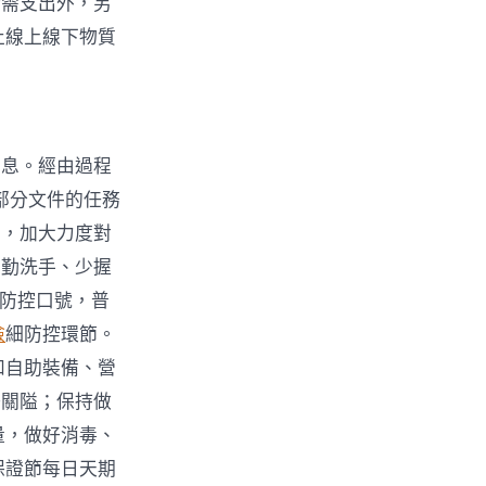
所需支出外，另
止線上線下物質
信息。經由過程
部分文件的任務
工，加大力度對
、勤洗手、少握
情防控口號，普
檢
細防控環節。
和自助裝備、營
好關隘；保持做
量，做好消毒、
保證節每日天期