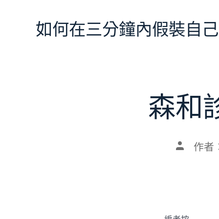
跳
至
如何在三分鐘內假裝自己
主
要
內
容
森和
文
作者
章
作
者