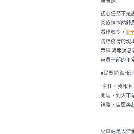
編者按
初心任務不是
炎疫情悄然舒
看作號令，
新
防范疫情的現
眾網·海報消息
黨員干部的平
■民眾網·海報
“主任，我報名
開端，到火車
請纓，自愿奔
火車站是人流