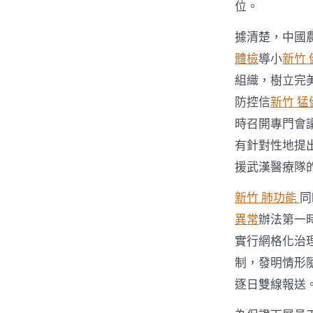
位。
據清楚，中國
體檢
導小
新竹 
組織，樹立完
防控信
新竹 猛
時召開專門會
有針對性地提
援武漢醫療隊
新竹 肺功能
同
異常
辦法第一
實行網格化治
制，發明情形
逐日雙線報送