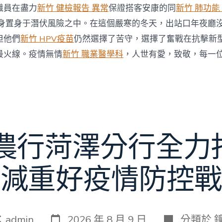
職員在盡力
新竹 健檢報告 異常
保證搭客安康的同
新竹 肺功能
身置身于潛伏風險之中。在這個嚴寒的冬天，出站口年夜廳
但他們
新竹 HPV疫苗
仍然選擇了苦守，選擇了奮戰在抗擊新
最火線。疫情無情
新竹 職業醫學科
，人世有愛，致敬，每一
 農行菏澤分行全力
減重好疫情防控戰
發
分
：
admin
2026 年 8 月 9 日
分類於