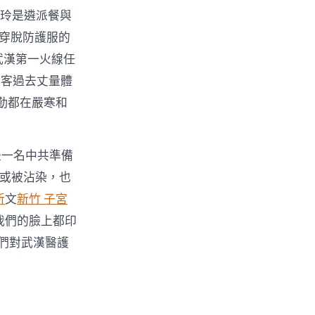
美玲是遴派餐與
穿脫防護服的
武漢第一火線任
乘客過去丈量體
勤都在嚴寒和
是一名中共準備
或被沾染，也
所
文
新竹 子宮
我們的臉上都印
們對武漢醫護