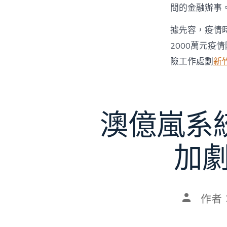
間的金融辦事
據先容，疫情
2000萬元疫
險工作處劃
新
澳億嵐系
加劇
文
作者
章
作