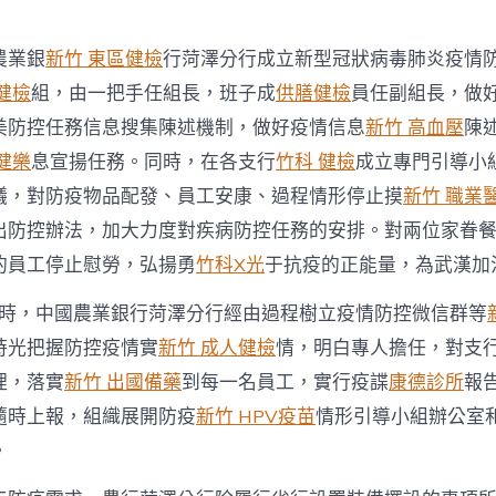
疫
情
防
農業銀
新竹 東區健檢
行菏澤分行成立新型冠狀病毒肺炎疫情
控
健檢
組，由一把手任組長，班子成
供膳健檢
員任副組長，做
戰〉
中
美防控任務信息搜集陳述機制，做好疫情信息
新竹 高血壓
陳
健樂
息宣揚任務。同時，在各支行
竹科 健檢
成立專門引導小
議，對防疫物品配發、員工安康、過程情形停止摸
新竹 職業
出防控辦法，加大力度對疾病防控任務的安排。對兩位家眷
的員工停止慰勞，弘揚勇
竹科X光
于抗疫的正能量，為武漢加
時，中國農業銀行菏澤分行經由過程樹立疫情防控微信群等
時光把握防控疫情實
新竹 成人健檢
情，明白專人擔任，對支
理，落實
新竹 出國備藥
到每一名員工，實行疫諜
康德診所
報
隨時上報，組織展開防疫
新竹 HPV疫苗
情形引導小組辦公室
。