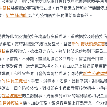
工防疫需求，農行菏澤分行除履行省行設置裝備擺設的專項
科 健檢
裝備擺設專項所需支出，有序組織支行和市行機關停
放，
新竹 肺功能
為全行疫情防控任務供給堅實保證。
動做好此次疫情防控任務履行多種辦法，重點把控及時防控
順渠道，實時對接受下級行及當局、監管
新竹 帶狀皰疹疫苗
健檢
由過程微信、德律風等方法，將防控請求傳導到下層員
導，不信謠、不傳謠，盡量削減往公共場所，留意佩帶口罩
迷信應對疫情，進步員工防控才能。在LED屏上輪迴顯示疫
推進員工和社會各界自發落實防控辦法；同時做
新竹 公教健
罩
竹科 員工健檢
、手套、消毒水、酒精、護目平鏡，對網點
時消毒，周全防控疫情。對機關進出通道嚴厲核對把持，把
間
超音波健檢
的金融辦事。周全檢討ATM的運轉情形和現金
 自律神經檢查
機、加鈔任務，領導客戶線上打點營業，全力