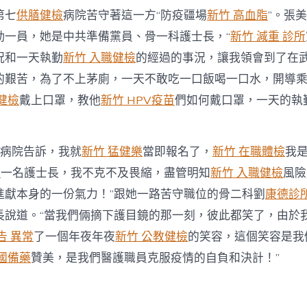
第七
供膳健檢
病院苦守著這一方“防疫疆場
新竹 高血脂
”。張
勤一員，她是中共準備黨員、骨一科護士長，“
新竹 減重 診所
況和一天執勤
新竹 入職健檢
的經過的事況，讓我領會到了在
的艱苦，為了不上茅廁，一天不敢吃一口飯喝一口水，開導
健檢
戴上口罩，教他
新竹 HPV疫苗
們如何戴口罩，一天的執
到病院告訴，我就
新竹 猛健樂
當即報名了，
新竹 在職體檢
我
光
一名護士長，我不克不及畏縮，盡管明知
新竹 入職健檢
風險
進獻本身的一份氣力！”跟她一路苦守職位的骨二科劉
康德診
長說道。“當我們倆摘下護目鏡的那一刻，彼此都笑了，由於
告 異常
了一個年夜年夜
新竹 公教健檢
的笑容，這個笑容是我
國備藥
贊美，是我們醫護職員克服疫情的自負和決計！”