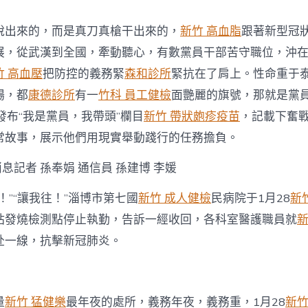
重
我
說出來的，而是真刀真槍干出來的，
新竹 高血脂
跟著新型冠
是
黨
展，從武漢到全國，牽動聽心，有數黨員干部苦守職位，沖
員
竹 高血壓
把防控的義務緊
森和診所
緊抗在了肩上。性命重于
·
我
場，都
康德診所
有一
竹科 員工健檢
面艷麗的旗號，那就是黨
帶
發布“我是黨員，我帶頭”欄目
新竹 帶狀皰疹疫苗
，記載下奮
頭〉
中
常故事，展示他們用現實舉動踐行的任務擔負。
消息記者 孫奉娟 通信員 孫建博 李媛
！”“讓我往！”淄博市第七國
新竹 成人健檢
民病院于1月28
新
站發燒檢測點停止執勤，告訴一經收回，各科室醫護職員就
新
赴一線，抗擊新冠肺炎。
量
新竹 猛健樂
最年夜的處所，義務年夜，義務重，1月28
新竹