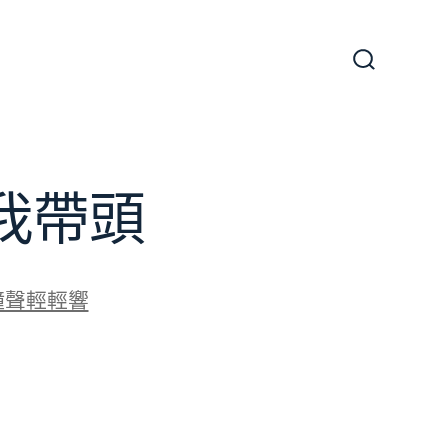
搜
尋
切
換
開
關
我帶頭
鐘聲輕輕響