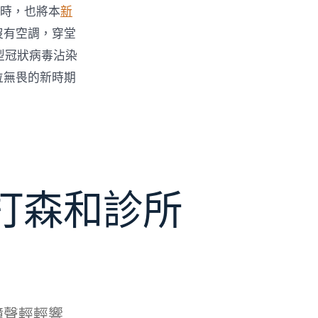
時，也將本
新
沒有空調，穿堂
型冠狀病毒沾染
位無畏的新時期
打森和診所
鐘聲輕輕響