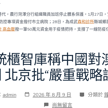
。
時代，農行菏澤分行組織職員加班停止體系保護，1月27日
情防控專項資金撥付市立病院；28日，為成武
森和診所
縣城鄉
竹 高血壓
撥一筆50萬元資金用于疫情把持，支撐了一線防疫
統櫃智庫稱中國對
 北京批“嚴重戰略
發
分
：
admin
2026 年 8 月 9 日
分類於
表
類
日
在
尚無留言