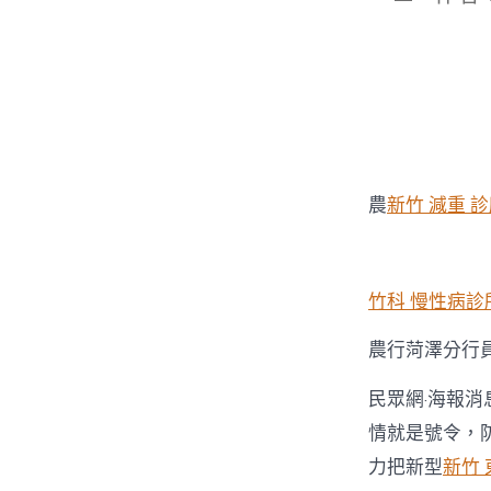
章
作
者
農
新竹 減重 
竹科 慢性病診
農行菏澤分行
民眾網·海報消
情就是號令，
力把新型
新竹