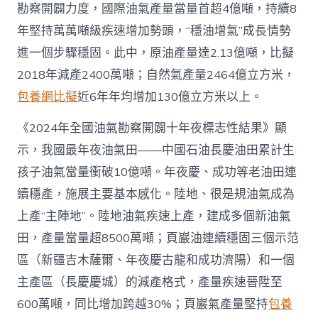
勘察開闢力度，國際油氣產量當量首超4億噸，持續8
查
包
年堅持萬萬噸級疾速增加勢頭，“穩油增氣”成長情勢
養
進一個步驟穩固。此中，原油產量達2.13億噸，比擬
app
產
2018年減產2400萬噸；自然氣產量2464億立方米，
量
包養網比擬
近6年年均增加130億立方米以上。
當
量
首
《2024年全國油氣勘察開闢十年夜標志性結果》顯
超
示，我國最年夜油氣田——中國石油長慶油田累計生
4
億
孩子油氣當量衝破10億噸。年夜慶、成功等老油田連
噸
續穩產，施展主要基本感化。陸地、很是規油氣成為
_
中
上產“主陣地”。陸地油氣疾速上產，建成多個新油氣
國
田，產量當量超8500萬噸；頁巖油連續穩固三個示范
網〉
中
區（新疆吉木薩爾、年夜慶古龍和成功濟陽）和一個
主產區（長慶慶城）的減產格式，產量疾速晉陞至
600萬噸，同比增加跨越30%；頁巖氣產量堅持
包養