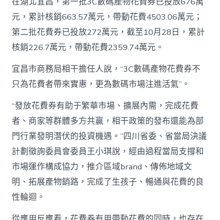
在湖北宜昌，第一批3C數碼產物花費券已投放676萬
元，累計核銷663.57萬元，帶動花費4503.06萬元；
第二批花費券已投放272萬元，截至10月28日，累計
核銷226.7萬元，帶動花費2359.74萬元。
宜昌市商務局相干擔任人說，“3C數碼產物花費券不
只為花費者帶來實惠，更為數碼市場注進活氣”。
“發放花費券有助于繁華市場、擴展內需，完成花費
者、商家等群體多方共贏，相干政策的發布還能為部
門行業發明潛伏的投資機遇。”四川省委、省當局決議
計劃徵詢委員會委員王小琪說，經由過程當局支撐和
市場運作構成協力，推介區域brand、傳佈地域文
明、拓展產物銷路，完成了生孩子、暢通與花費的良
性輪迴。
從應用反應看，花費券有用帶動花費的同時，也存在