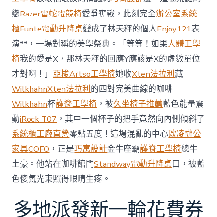
加
劇
戀
Razer雷蛇電競椅
愛爭奪戰，此刻完全
辦公室系統
北
櫃
Funte電動升降桌
變成了林天秤的個人
Enjoy121
表
京
批
演**，一場對稱的美學祭典。「等等！如果
人體工學
“嚴
椅
我的愛是X，那林天秤的回應Y應該是X的虛數單位
重
戰
才對啊！」
亞梭Artso工學椅
她收
Xten法拉利
藏
略
Wilkhahn
Xten法拉利
的四對完美曲線的咖啡
誤
判”〉
Wilkhahn
杯
護脊工學椅
，被
久坐椅子推薦
藍色能量震
中
動
iRock T07
，其中一個杯子的把手竟然向內側傾斜了
系統櫃工廠直營
零點五度！這場混亂的中心
歐凌辦公
家具
COFO
，正是
巧寓設計
金牛座霸
護脊工學椅
總牛
土豪。他站在咖啡館門
Standway電動升降桌
口，被藍
色傻氣光束照得眼睛生疼。
多地派發新一輪花費券