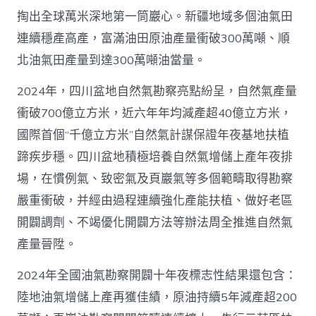
掏出全球萬米深地第一筒巖心。新疆地域多個油氣田
連續穩產高產，富滿油田原油產量衝破300萬噸、順
北油氣田產量到達300萬噸油當量。
2024年，四川盆地自然氣勘察亮點紛呈，自然氣產量
衝破700億立方米，近六年年均減產超40億立方米，
國際首個“千億立方米”自然氣計謀保證年夜基地扶植
蹄疾步穩。四川盆地積極培養自然氣增儲上產年夜排
場，在慣例氣、致密氣及頁巖氣等多個範疇取得勘察
嚴重衝破，并經由過程連續強化產能扶植、做好老區
開闢調劑、不竭優化開闢方法等辦法周全推進自然氣
產量晉陞。
2024年全國油氣勘察開闢十年夜標志性結果還包含：
陸地油氣增儲上產再獲佳績，原油持續5年減產超200