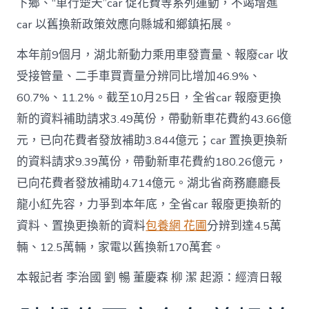
下鄉、“車行楚天”car 促花費等系列運動，不竭增進
car 以舊換新政策效應向縣城和鄉鎮拓展。
本年前9個月，湖北新動力乘用車發賣量、報廢car 收
受接管量、二手車買賣量分辨同比增加46.9%、
60.7%、11.2%。截至10月25日，全省car 報廢更換
新的資料補助請求3.49萬份，帶動新車花費約43.66億
元，已向花費者發放補助3.844億元；car 置換更換新
的資料請求9.39萬份，帶動新車花費約180.26億元，
已向花費者發放補助4.714億元。湖北省商務廳廳長
龍小紅先容，力爭到本年底，全省car 報廢更換新的
資料、置換更換新的資料
包養網 花圃
分辨到達4.5萬
輛、12.5萬輛，家電以舊換新170萬套。
本報記者 李治國 劉 暢 董慶森 柳 潔 起源：經濟日報