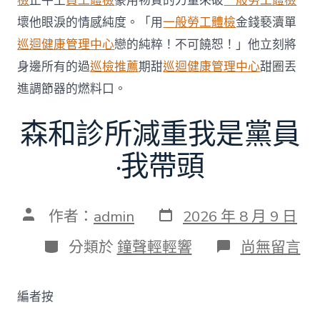
檢
止牛土
員工體檢
豪用物質的力量來破
一般勞工體檢
壞他眼淚的情感純度。「用
一般勞工體檢
金錢褻瀆單
巡迴健康管理中心
戀的純粹！不可饒恕！」他立刻將
身邊所有的過
巡檢推薦
期甜
巡迴健康管理中心
甜圈丟
進調節器的燃料口。
森和診所減重我是黨員
·我帶頭
發
文
作者：
admin
2026 年 8 月 9 日
表
章
日
作
分
在
分類於
鐘聲輕輕響
尚無留言
期
者
類
〈森
和
診
編者按
所
減