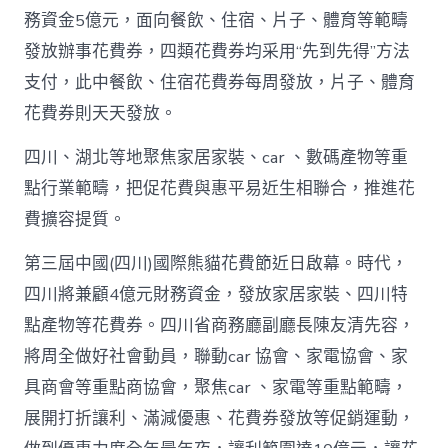
包
務資金5億元，面向餐飲、住宿、片子、體育等範疇
養
發放辦事花費券，四類花費券均采用“先到先得”方法
網
站
支付，此中餐飲、住宿花費券每周發放，片子、體育
白
花費券則天天發放。
銀
撲
滅
四川、湖北等地聚焦家居家裝、car 、數碼產物等重
花
點行業範疇，把促花費與惠平易近生相聯合，推進花
費
高
費擴容提質。
潮
_
第三屆中國(四川)國際熊貓花費節近日啟幕。時代，
中
四川將兼顧4億元財務資金，發放家居家裝、四川特
國
網〉
點產物等花費券。四川省商務廳副廳長陳友清先容，
中
將周全做好社會動員，聯動car 協會、家電協會、家
具商會等重點商協會，聚焦car 、家電等重點範疇，
展開打折讓利、滿減優惠、花費券發放等促銷運動，