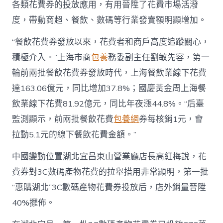
各類花費券的投放應用，有用晉陞了花費市場活潑
度，帶動商超、餐飲、數碼等行業發賣額明顯增加。
“餐飲花費券發放以來，花費者和商戶高度追蹤關心，
積極介入。”上海市商
包養
務委副主任劉敏先容，第一
輪前兩批餐飲花費券發放時代，上海餐飲業線下花費
達163.06億元，同比增加37.8%；國慶黃金周上海餐
飲業線下花費81.92億元，同比年夜漲44.8%。“后臺
監測顯示，前兩批餐飲花費
包養網
券每核銷1元，會
拉動5.1元的線下餐飲花費金額。”
中國變動位置湖北宜昌東山營業廳店長高紅梅說，花
費券對3C數碼產物花費的拉舉措用非常顯明，第一批
“惠購湖北”3C數碼產物花費券投放后，店外銷量晉陞
40%擺佈。