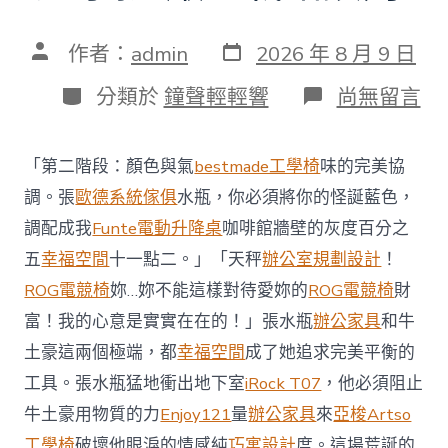
發
文
作者：
admin
2026 年 8 月 9 日
表
章
日
作
分
在
分類於
鐘聲輕輕響
尚無留言
期
者
類
〈澳
億
嵐
「第二階段：顏色與氣
bestmade工學椅
味的完美協
系
統
調。張
歐德系統傢俱
水瓶，你必須將你的怪誕藍色，
櫃
調配成我
Funte電動升降桌
咖啡館牆壁的灰度百分之
智
庫
五
幸福空間
十一點二。」「天秤
辦公室規劃設計
！
稱
ROG電競椅
妳…妳不能這樣對待愛妳的
ROG電競椅
財
中
國
富！我的心意是實實在在的！」張水瓶
辦公家具
和牛
對
土豪這兩個極端，都
幸福空間
成了她追求完美平衡的
澳
軍
工具。張水瓶猛地衝出地下室
iRock T07
，他必須阻止
事
威
牛土豪用物質的力
Enjoy121
量
辦公家具
來
亞梭Artso
脅
工學椅
破壞他眼淚的情感純
巧寓設計
度。這場荒誕的