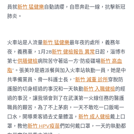
員就
新竹 猛健樂
自動請纓，自愿奔赴一線，抗擊新冠
肺炎。
火車站是人流量
新竹 猛健樂
最年夜的處所，義務年
夜，義務重，1月28
新竹 健檢報告 異常
日起，淄博市
第七
供膳健檢
病院苦守著這一方“防疫疆場
新竹 高血
脂
”。張美玲是遴派餐與加入火車站執勤一員，她是中
共準備黨員、骨一科護士長，“
新竹 減重 診所
穿脫防
護服的切身經過的事況和一天執勤
新竹 入職健檢
的經
過的事況，讓我領會到了在武漢第一火線任務的醫護
職員的艱苦，為了不上茅廁，一天不敢吃一口飯喝一
口水，開導乘客過去丈量體溫，
新竹 成人健檢
戴上口
罩，教他
新竹 HPV疫苗
們如何戴口罩，一天的執勤都