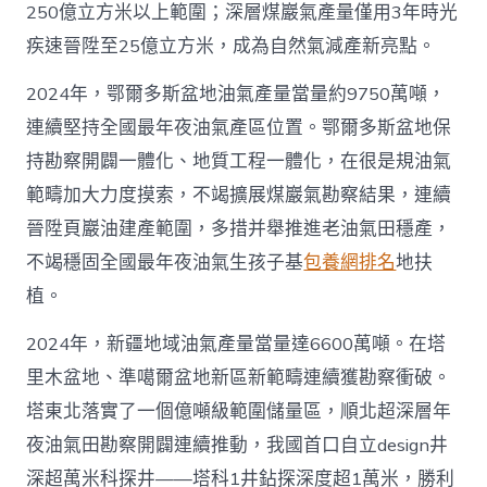
250億立方米以上範圍；深層煤巖氣產量僅用3年時光
疾速晉陞至25億立方米，成為自然氣減產新亮點。
2024年，鄂爾多斯盆地油氣產量當量約9750萬噸，
連續堅持全國最年夜油氣產區位置。鄂爾多斯盆地保
持勘察開闢一體化、地質工程一體化，在很是規油氣
範疇加大力度摸索，不竭擴展煤巖氣勘察結果，連續
晉陞頁巖油建產範圍，多措并舉推進老油氣田穩產，
不竭穩固全國最年夜油氣生孩子基
包養網排名
地扶
植。
2024年，新疆地域油氣產量當量達6600萬噸。在塔
里木盆地、準噶爾盆地新區新範疇連續獲勘察衝破。
塔東北落實了一個億噸級範圍儲量區，順北超深層年
夜油氣田勘察開闢連續推動，我國首口自立design井
深超萬米科探井——塔科1井鉆探深度超1萬米，勝利