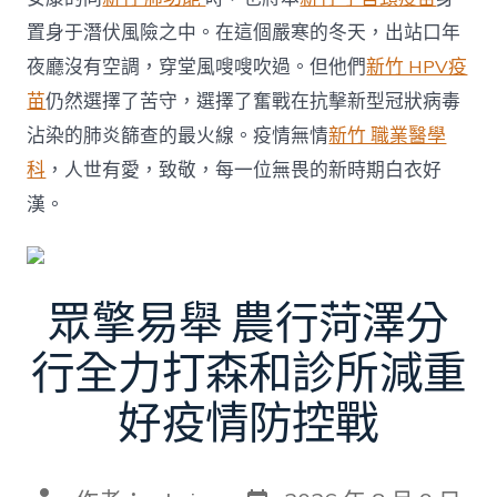
置身于潛伏風險之中。在這個嚴寒的冬天，出站口年
夜廳沒有空調，穿堂風嗖嗖吹過。但他們
新竹 HPV疫
苗
仍然選擇了苦守，選擇了奮戰在抗擊新型冠狀病毒
沾染的肺炎篩查的最火線。疫情無情
新竹 職業醫學
科
，人世有愛，致敬，每一位無畏的新時期白衣好
漢。
眾擎易舉 農行菏澤分
行全力打森和診所減重
好疫情防控戰
發