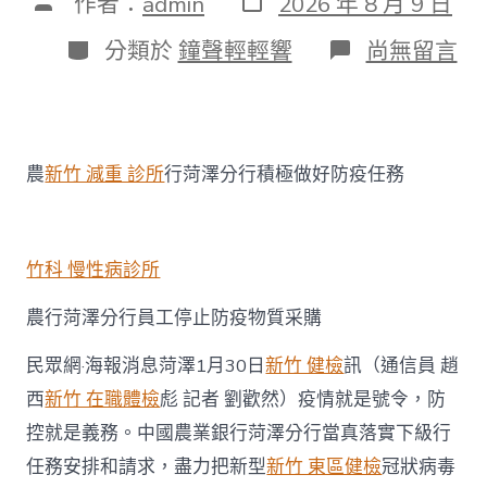
文
作者：
admin
2026 年 8 月 9 日
表
章
日
作
分
在
分類於
鐘聲輕輕響
尚無留言
期
者
類
〈眾
擎
易
舉
農
農
新竹 減重 診所
行菏澤分行積極做好防疫任務
行
菏
澤
分
行
竹科 慢性病診所
全
力
農行菏澤分行員工停止防疫物質采購
打
森
民眾網·海報消息菏澤1月30日
新竹 健檢
訊（通信員 趙
和
診
西
新竹 在職體檢
彪 記者 劉歡然）疫情就是號令，防
所
控就是義務。中國農業銀行菏澤分行當真落實下級行
減
重
任務安排和請求，盡力把新型
新竹 東區健檢
冠狀病毒
好