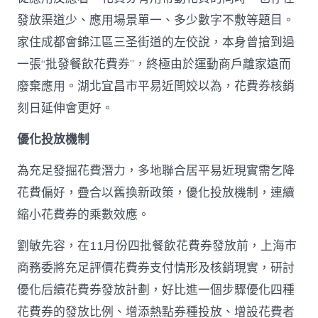
發放渠道少、應用場景單一、多少數字不敷等題目。
家住成都會錦江區三圣街道的左佼說，本身曾搶到過
一張“批發餐飲花費券”，終極由於運動商戶離家遠而
廢棄應用。湖北宜昌市平易近閆姣以為，花費券核銷
刻日延伸會更好。
優化投放機制
為充足發掘花費潛力，多地聯合居平易近現實需乞降
花費偏好，疊合以舊換新政策，優化投放機制，連續
縮小花費券的乘數效應。
劉敏先容，在11月份四批餐飲花費券發放前，上海市
商務委將充足評價花費券支付情形及核銷現實，研討
優化后續花費券發放計劃，好比進一個步驟優化四種
花費券的發放比例、增添熱點券種投放、增設花費者