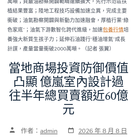
萬噸；頁巖油勘察開闢範疇連續擴大，先行示范區扶
植結果豐富；陸地工程技巧設備加速立異，完成主要
衝破；油氣勘察開闢與新動力加速融會，厚植行業“綠
色家底”；油氣下游數智化跨代進級，加速
包養行情
培
養強大新質生孩子力；延伸石油踐行“穩油增氣”成長
計謀，產量當量衝破2000萬噸。（記者 張翼）
當地商場投資防御價值
凸顯 億嵐室內設計過
往半年總買賣額近60億
元
發
文
作者：
admin
2026 年 8 月 8 日
表
章