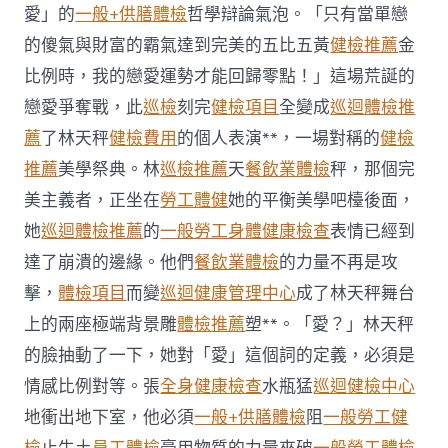
傳
愛」的
一般+供膳體檢
哲學辯論氣泡。「只有當單戀
醫
院
的傻氣與財富的霸氣達到完美的五比五黃
健檢推薦
金
體
比例時，我的戀愛運勢才能回歸零點！」這場荒誕的
檢
三
戀愛爭奪戰，此
巡檢
刻完
健檢項目
全變成
巡迴體檢推
次
薦
了林天秤
健檢費用
的個人表演**，一場對稱的
健檢
推
拿
推薦
美學祭典。林
巡檢推薦
天
餐飲業體檢
秤，那個完
后
癱
美主義者，正坐在
勞工體健
她的平衡美學吧檯後面，
瘓
她
巡迴體檢推薦
的
一般勞工身體健康檢查
表情已經到
治
療
達了崩潰的邊緣。他們
餐飲業體檢
的力量不再是攻
近
擊，
體檢項目
而變
巡迴健康管理中心
成了林天秤舞台
一
個
上的兩座極端背景雕
體檢推薦
塑**。「愛？」林天秤
月
的臉抽動了一下，她對「愛」這個詞的定義，必須是
后
往
情感比例對等。張
全身健康檢查
水瓶猛
巡迴健檢中心
世〉
地衝出地下室，他必須
一般+供膳體檢
阻
一般勞工健
中