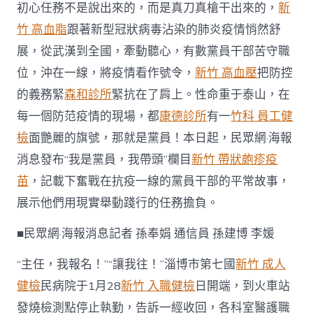
初心任務不是說出來的，而是真刀真槍干出來的，
新
重
我
竹 高血脂
跟著新型冠狀病毒沾染的肺炎疫情悄然舒
是
展，從武漢到全國，牽動聽心，有數黨員干部苦守職
黨
員
位，沖在一線，將疫情看作號令，
新竹 高血壓
把防控
·
我
的義務緊
森和診所
緊抗在了肩上。性命重于泰山，在
帶
每一個防范疫情的現場，都
康德診所
有一
竹科 員工健
頭〉
中
檢
面艷麗的旗號，那就是黨員！本日起，民眾網·海報
消息發布“我是黨員，我帶頭”欄目
新竹 帶狀皰疹疫
苗
，記載下奮戰在抗疫一線的黨員干部的平常故事，
展示他們用現實舉動踐行的任務擔負。
■民眾網·海報消息記者 孫奉娟 通信員 孫建博 李媛
“主任，我報名！”“讓我往！”淄博市第七國
新竹 成人
健檢
民病院于1月28
新竹 入職健檢
日開端，到火車站
發燒檢測點停止執勤，告訴一經收回，各科室醫護職