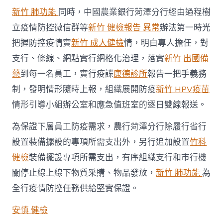
新竹 肺功能
同時，中國農業銀行菏澤分行經由過程樹
立疫情防控微信群等
新竹 健檢報告 異常
辦法第一時光
把握防控疫情實
新竹 成人健檢
情，明白專人擔任，對
支行、條線、網點實行網格化治理，落實
新竹 出國備
藥
到每一名員工，實行疫諜
康德診所
報告一把手義務
制，發明情形隨時上報，組織展開防疫
新竹 HPV疫苗
情形引導小組辦公室和應急值班室的逐日雙線報送。
為保證下層員工防疫需求，農行菏澤分行除履行省行
設置裝備擺設的專項所需支出外，另行追加設置
竹科
健檢
裝備擺設專項所需支出，有序組織支行和市行機
關停止線上線下物質采購、物品發放，
新竹 肺功能
為
全行疫情防控任務供給堅實保證。
安慎 健檢