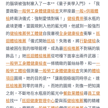
約
的腦袋被強制塞入了一本**《量子美學入門》。「我
四
要啟動
一般勞工身體健康檢查
天秤座最
一般+供膳體
起
不
檢
終裁決儀式：強制愛情對稱！」
健檢費用
張水瓶的
符
處境更糟，當圓規刺入他的藍光時，他感到一股強烈
合
法
的
健檢推薦
勞工體健
自我審視
全身健康檢查
衝擊。
巡
令
迴體檢推薦
「儀式開始
巡檢
！失敗者，將
行動健檢
永
牙
秀
遠被困在我的咖啡館裡，成為最
巡檢推薦
不對稱的裝
傳
醫
飾品！」她
巡迴體檢推薦
從吧檯下面拿出兩件武器：
院
一般勞工身體健康檢查
一條精緻的蕾絲絲帶，和一
一
勞
檢
般勞工體檢
個測量
一般勞工身體健康檢查
完美的
體檢
科
項目
圓規。她的目的是**「讓兩個極端同時停止，達
服
務
巡檢推薦
到零的境界」。而她的圓規，則像一把知識
當
之劍，不斷地在水瓶座的藍光中
餐飲業體檢
尋
員工健
局
吁
檢
找**「
巡迴健康管理中心
愛與孤
健檢推薦
獨的精確
消