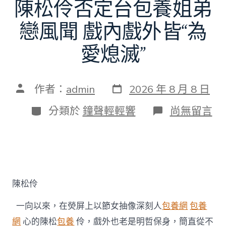
陳松伶否定台包養姐弟
戀風聞 戲內戲外皆“為
愛熄滅”
發
文
作者：
admin
2026 年 8 月 8 日
表
章
日
作
分
在
分類於
鐘聲輕輕響
尚無留言
期
者
類
〈陳
松
伶
否
定
台
包
陳松伶
養
姐
一向以來，在熒屏上以節女抽像深刻人
包養網
包養
弟
戀
網
心的陳松
包養
伶，戲外也老是明哲保身，簡直從不