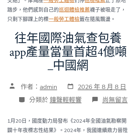
交點」。摩羯座
一般勞工體檢
們停
巡檢推薦
止了原地
費
者
踏步，他們感到自己的
巡迴體檢推薦
襪子被吸走了，
慎
只剩下腳踝上的標
一般勞工體檢
籤在隨風飄盪。
選〉
中
往年國際油氣查包養
app產量當量首超4億噸
_中國網
發
文
作者：
admin
2026 年 8 月 8 日
表
章
日
作
分
在
分類於
鐘聲輕輕響
尚無留言
期
者
類
〈往
年
國
1月20日，國度動力局發布《2024年全國油氣勘察開
際
油
闢十年夜標志性結果》。2024年，我國連續鼎力晉陞
氣