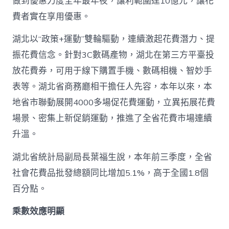
做到優惠力度全年最年夜，讓利範圍達10億元，讓花
費者實在享用優惠。
湖北以“政策+運動”雙輪驅動，連續激起花費潛力、提
振花費信念。針對3C數碼產物，湖北在第三方平臺投
放花費券，可用于線下購置手機、數碼相機、智妙手
表等。湖北省商務廳相干擔任人先容，本年以來，本
地省市聯動展開4000多場促花費運動，立異拓展花費
場景、密集上新促銷運動，推進了全省花費市場連續
升溫。
湖北省統計局副局長葉福生說，本年前三季度，全省
社會花費品批發總額同比增加5.1%，高于全國1.8個
百分點。
乘數效應明顯