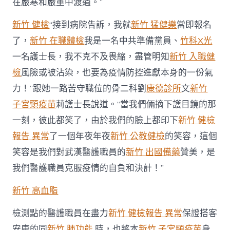
在嚴寒和嚴重中渡過。”
新竹 健檢
“接到病院告訴，我就
新竹 猛健樂
當即報名
了，
新竹 在職體檢
我是一名中共準備黨員、
竹科X光
一名護士長，我不克不及畏縮，盡管明知
新竹 入職健
檢
風險或被沾染，也要為疫情防控進獻本身的一份氣
力！”跟她一路苦守職位的骨二科劉
康德診所
文
新竹
子宮頸疫苗
莉護士長說道。“當我們倆摘下護目鏡的那
一刻，彼此都笑了，由於我們的臉上都印下
新竹 健檢
報告 異常
了一個年夜年夜
新竹 公教健檢
的笑容，這個
笑容是我們對武漢醫護職員的
新竹 出國備藥
贊美，是
我們醫護職員克服疫情的自負和決計！”
新竹 高血脂
檢測點的醫護職員在盡力
新竹 健檢報告 異常
保證搭客
安康的同
新竹 肺功能
時，也將本
新竹 子宮頸疫苗
身