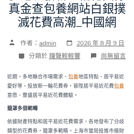
真金查包養網站白銀撲
滅花費高潮_中國網
發
文
作者：
admin
2026 年 8 月 9 日
表
章
日
作
分
在
分類於
鐘聲輕輕響
尚無留言
期
者
類
〈多
地
派
近期，多地聯合市場需求、
包養
地區特點、居平易近
發
新
愛好等，投放新一輪花費券，晉陞居平易近花費
包養
一
意愿、豐盛居平易近花費體驗。
輪
花
籠罩多個範疇
費
券
真
依據財產特點和居平易近花費需求，各地發布了分歧
金
類型的花費券，籠罩多範疇。上海市當局投進市級財
查