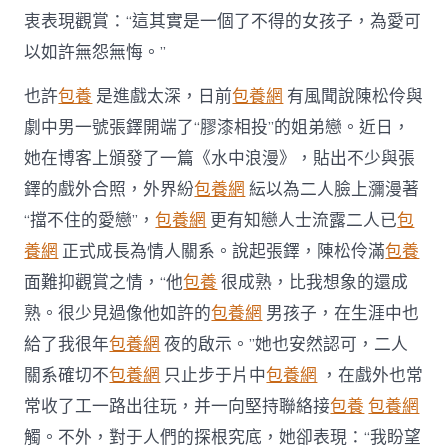
衷表現觀賞：“這其實是一個了不得的女孩子，為愛可
以如許無怨無悔。”
也許
包養
是進戲太深，日前
包養網
有風聞說陳松伶與
劇中男一號張鐸開端了“膠漆相投”的姐弟戀。近日，
她在博客上頒發了一篇《水中浪漫》，貼出不少與張
鐸的戲外合照，外界紛
包養網
紜以為二人臉上瀰漫著
“擋不住的愛戀”，
包養網
更有知戀人士流露二人已
包
養網
正式成長為情人關系。說起張鐸，陳松伶滿
包養
面難抑觀賞之情，“他
包養
很成熟，比我想象的還成
熟。很少見過像他如許的
包養網
男孩子，在生涯中也
給了我很年
包養網
夜的啟示。”她也安然認可，二人
關系確切不
包養網
只止步于片中
包養網
，在戲外也常
常收了工一路出往玩，并一向堅持聯絡接
包養
包養網
觸。不外，對于人們的探根究底，她卻表現：“我盼望