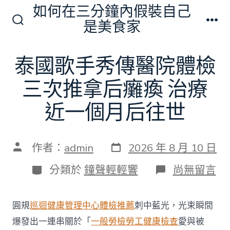
跳
如何在三分鐘內假裝自己
至
是美食家
搜
選
主
尋
單
切
要
泰國歌手秀傳醫院體檢
換
內
開
關
三次推拿后癱瘓 治療
容
近一個月后往世
發
文
作者：
admin
2026 年 8 月 10 日
表
章
日
作
分
在
分類於
鐘聲輕輕響
尚無留言
期
者
類
〈泰
國
歌
圓規
巡迴健康管理中心
體檢推薦
刺中藍光，光束瞬間
手
秀
爆發出一連串關於「
一般勞檢
勞工健康檢查
愛與被