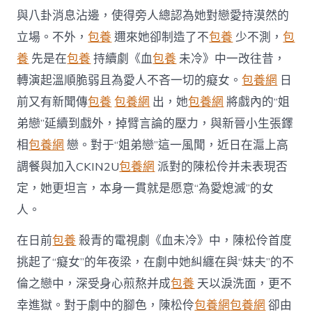
風
與八卦消息沾邊，使得旁人總認為她對戀愛持漠然的
聞
戲
立場。不外，
包養
邇來她卻制造了不
包養
少不測，
包
內
養
先是在
包養
持續劇《血
包養
未冷》中一改往昔，
戲
外
轉演起溫順脆弱且為愛人不吝一切的癡女。
包養網
日
皆
前又有新聞傳
包養
包養網
出，她
包養網
將戲內的“姐
“為
愛
弟戀”延續到戲外，掉臂言論的壓力，與新晉小生張鐸
熄
滅”〉
相
包養網
戀。對于“姐弟戀”這一風聞，近日在滬上高
中
調餐與加入CKIN2U
包養網
派對的陳松伶并未表現否
定，她更坦言，本身一貫就是愿意“為愛熄滅”的女
人。
在日前
包養
殺青的電視劇《血未冷》中，陳松伶首度
挑起了“癡女”的年夜梁，在劇中她糾纏在與“妹夫”的不
倫之戀中，深受身心煎熬并成
包養
天以淚洗面，更不
幸進獄。對于劇中的腳色，陳松伶
包養網
包養網
卻由