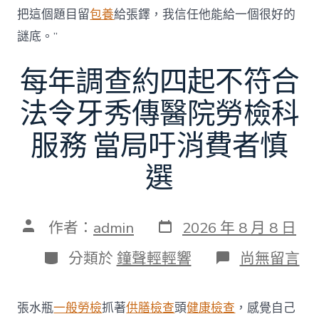
把這個題目留
包養
給張鐸，我信任他能給一個很好的
謎底。”
每年調查約四起不符合
法令牙秀傳醫院勞檢科
服務 當局吁消費者慎
選
發
文
作者：
admin
2026 年 8 月 8 日
表
章
日
作
分
在
分類於
鐘聲輕輕響
尚無留言
期
者
類
〈每
年
調
張水瓶
一般勞檢
抓著
供膳檢查
頭
健康檢查
，感覺自己
查