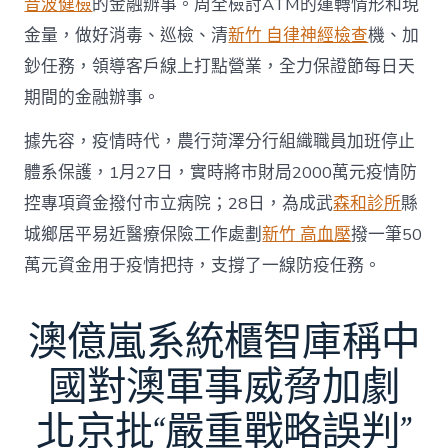
音波健檢
的金融辦事。周全檢討ATM的運轉情形和現
金量，做好消毒、巡檢、清
新竹 自律神經檢查
機、加
鈔任務，領導客戶線上打點營業，全力保證節每日天
期間的金融辦事。
據先容，疫情時代，農行菏澤分行組織職員加班停止
體系保護，1月27日，實時將市財局2000萬元疫情防
控專項資金撥付市立病院；28日，為成武
森和診所
縣
城鄉居平易近醫療保險工作處劃
新竹 高血壓
撥一筆50
萬元資金用于疫情把持，支撐了一線防疫任務。
澳億嵐系統櫃智庫稱中
國對澳軍事威脅加劇
北京批“嚴重戰略誤判”