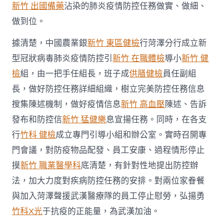
新竹 出國備藥
沾染的肺炎疫情防控任務做實、做細、
疫
情
做到位。
防
控
據清楚，中國農業銀
新竹 東區健檢
行菏澤分行成立新
戰〉
中
型冠狀病毒肺炎疫情防控引
新竹 在職體檢
導小
新竹 健
檢
組，由一把手任組長，班子成
供膳健檢
員任副組
長，做好防控任務詳細組織，樹立完美防控任務信息
搜集陳述機制，做好疫情信息
新竹 高血壓
陳述、告訴
發布和防控信
新竹 猛健樂
息宣揚任務。同時，在各支
行
竹科 健檢
成立專門引導小組和辦公室。實時召開專
門會議，對防疫物品配發、員工安康、過程情形停止
摸
新竹 職業醫學科
底清楚，有針對性地提出防控辦
法，加大力度對疾病防控任務的安排。對兩位家眷餐
與加入菏澤聲援武漢醫療隊的員工停止慰勞，弘揚勇
竹科X光
于抗疫的正能量，為武漢加油。