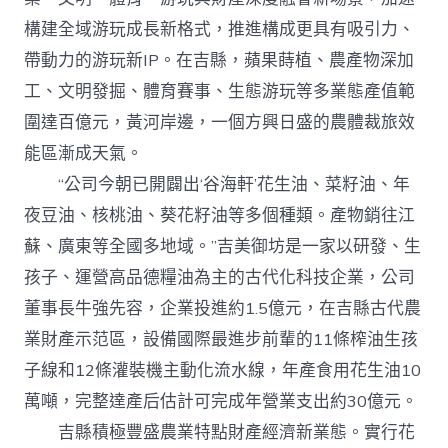
構建全域游玩成長新格式，推進構成更具有吸引力、
帶動力的游玩新IP。在吉縣，蘋果蒔植、農產物深加
工、文明發掘、體育賽事、生態游玩等多業態產值範
圍達百億元，黃河岸邊，一個方興日盛的農體裁旅效
能區漸成天氣。
“公司今朝已開闢出‘谷海軒’花生油、菜籽油、年
夜豆油、核桃油、葵花籽油等多個種類。產物銷往江
蘇、廣東等全國多地域。”吉美御坊是一家以研發、生
孩子、運營高品德糧油為主的古代化科技企業，公司
董事長牛強先容，企業投進約1.5億元，在吉縣古代農
業財產示范區，設備國際最進步前輩的11條榨油生孩
子線和12條灌裝機主動化流水線，年產食用花生油10
萬噸，完整達產后估計可完成年營業支出約30億元。
吉縣積極豐盛農業特點財產經濟新業態。實行花