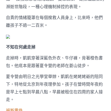
子
瀕逝世階段，一種心理機制掉控的表現。
的
五
自責的情緒籠罩在每個搜救人員身上，比來時，他們
天〉
中
離孩子不過一二百米。
不知在何處走掉
走掉時，凱凱穿著深藍色外衣、牛仔褲，背著橙色書
包。他底本是跟著夏令營的老師在蒼山徒步。
夏令營由明日之光學堂舉辦，凱凱在姥姥姥爺的陪同
下，特地從北京到年夜理參加。孩子在營時間年夜約
是早上七點到早晨八點，早晨被租住在四周的家人接
走。
福斯零件