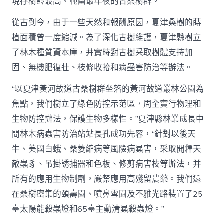
現存樹齡最高、範圍最年夜的古桑樹群。
從古到今，由于一些天然和報酬原因，夏津桑樹的蒔
植面積曾一度縮減。為了深化古樹維護，夏津縣樹立
了林木種質資本庫，并實時對古樹采取樹體支持加
固、無機肥復壯、枝條收拾和病蟲害防治等辦法。
“以夏津黃河故道古桑樹群坐落的黃河故道叢林公園為
焦點，我們樹立了綠色防控示范區，周全實行物理和
生物防控辦法，保護生物多樣性。”夏津縣林業成長中
間林木病蟲害防治站站長孔成功先容，“針對以後天
牛、美國白蛾、桑萎縮病等風險病蟲害，采取開釋天
敵蟲豸、吊掛誘捕器和色板、修剪病害枝等辦法，并
所有的應用生物制劑，嚴禁應用高殘留農藥。我們還
在桑樹密集的頤壽園、噴鼻雪園及不雅光路裝置了25
臺太陽能殺蟲燈和65臺主動清蟲殺蟲燈。”