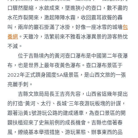
口驟然壓縮，水斂成束，墜進狹小的壺口，數不盡的
水花炸裂開來，激起陣陣水霧，收回震耳欲聾的轟
叫，兩岸的巖石掛滿了冰掛，好像一座冰雪的城墻
包
養網
。天雖冷，浩繁前來不雅看冰瀑異景的游客熱忱
不減。
位于吉縣境內的黃河壺口瀑布是中國第二年夜瀑
布，也是世界上最年夜黃色瀑布。壺口瀑布景區于
2022年正式躋身國度5A級景區，是山西文旅的一張
亮麗手刺。
吉縣文旅局局長王吉亮先容，山西省這幾年提出
的打造“黃河、太行、長城”三年夜游玩板塊的計謀，
跟著沿黃1號游玩公路的建成通車，為壺口景區的開
闢扶植迎來了史無前例的成長機會。吉縣也借著春
風，繚繞基本舉措措施、游玩業態、辦事東西的品