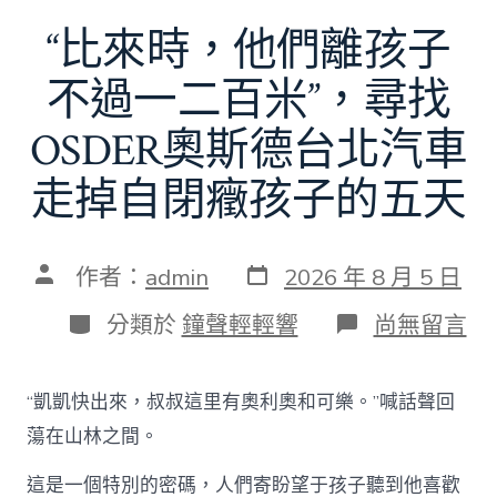
“比來時，他們離孩子
不過一二百米”，尋找
OSDER奧斯德台北汽車
走掉自閉癥孩子的五天
發
文
作者：
admin
2026 年 8 月 5 日
表
章
日
作
分
在
分類於
鐘聲輕輕響
尚無留言
期
者
類
〈“比
來
時，
“凱凱快出來，叔叔這里有奧利奧和可樂。”喊話聲回
他
們
蕩在山林之間。
離
孩
這是一個特別的密碼，人們寄盼望于孩子聽到他喜歡