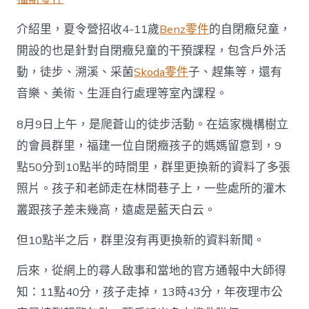
介紹里，夏令營招收4-11歲
Benz零件
的自閉癥兒童，
開設的也是針對自閉癥兒童的干預課程，包含戶外活
動，徒步、溯溪、采菌
Skoda零件
子、趕集等，還有
音樂、美術、生涯自行處理等室內課程。
8月9日上午，是爬蒼山的徒步活動。在這家機構樹立
的會員群里，福建一位自閉癥孩子的媽媽留意到，9
點50分到10點半的時間里，群里更換新的資料了多張
照片。孩子和老師走在林間巷子上，一些處所的灌木
叢跟孩子差未幾高，遠處是藍天白云。
但10點半之后，群里沒有再更換新的資料新聞。
后來，從網上的尋人啟事和當地的官方通報中大師得
知：11點40分，孩子走掉，13時43分，年夜理市公