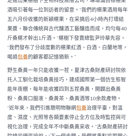
走進山東椹樹下生物科技無限公司，琳瑯滿目標椹果
酒吸引著每一位到訪者的留意。“我們的椹果酒用每年
五六月份收獲的新穎椹果，在采摘后4小時內打壞結
果漿，聯合傳統與古代釀酒工藝釀造而成，均勻每40
斤桑椹才幹出1斤酒。”椹樹下發賣總監尹玲華先容，
“我們發布了分歧度數的椹果紅酒、白酒、白蘭地等，
喝過
包養
的顧客都記憶猶新。”
野生桑黃一年只能收獲一茬，夏津古桑財產研討院依
托人工馴化栽培桑黃技巧，建成國際第一個仿生態智
能年夜棚，每年能收獲四到五茬桑黃，開闢出桑黃
粉、桑黃口服液、桑黃茶、桑黃酒等10余款產物。
“近年來，我們引進聰明物聯網
包養
治理平臺，對溫
度、濕度、光照等各類要素停止全方位及時監控與可
視化治理，完成全年不中斷桑黃采收。”古桑財產研討