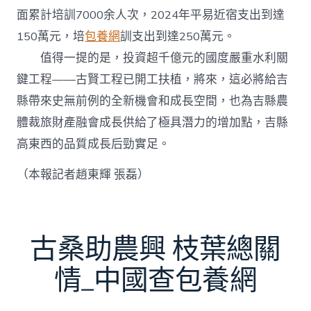
面累計培訓7000余人次，2024年平易近宿支出到達
150萬元，培
包養網
訓支出到達250萬元。
值得一提的是，投資超千億元的國度嚴重水利關
鍵工程——古賢工程已開工扶植，將來，這必將給吉
縣帶來史無前例的全新機會和成長空間，也為吉縣農
體裁旅財產融會成長供給了極具潛力的增加點，吉縣
高東西的品質成長后勁實足。
（本報記者趙東輝 張磊）
古桑助農興 枝葉總關
情_中國查包養網