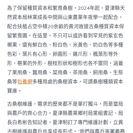
為了保留種質資本和繁育桑樹，2024年起，夏津縣天
然資本局林業成長中間與山東農業年夜學一起配合，
配合扶植占空中積20余畝的黃河故道古桑種質資本保
留繁育圃。在這里，不只可以或許看到罕見的紫玄色
椹果，還有鮮白色、粉白色、米黃色、奶白色等多種
色彩，葉片有心形、卵圓形、雞爪形、楓葉形等外
形，椹果的外形、樹枝形狀和樹形也各不雷同，涵蓋
了果用桑、蠶用桑、菜用桑、茶用桑、飼用桑、生態
桑等
包養網
多種用處的桑樹資本，可謂桑樹種類資本
寶庫。
古桑樹維護，需求的歷來都不是單打獨斗，而是當局
與農戶的齊心合力。夏津縣農業鄉村局黨組書記、局
長白希彬告知記者，夏津制訂了專門維護計劃，立異
古樹維護與農戶共享成長形式。“我們與農戶簽署義務