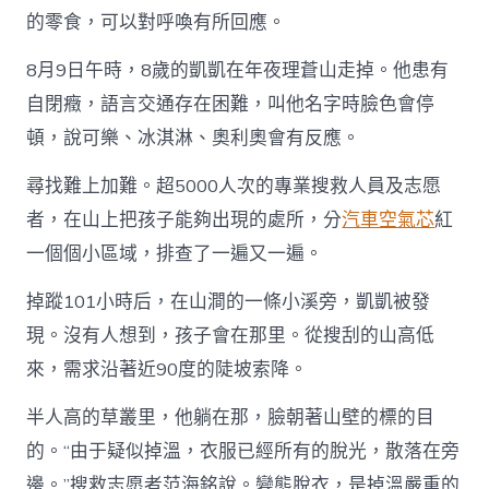
子
的零食，可以對呼喚有所回應。
不
過
一
8月9日午時，8歲的凱凱在年夜理蒼山走掉。他患有
二
自閉癥，語言交通存在困難，叫他名字時臉色會停
百
米”，
頓，說可樂、冰淇淋、奧利奧會有反應。
尋
找
尋找難上加難。超5000人次的專業搜救人員及志愿
OSDER
奧
者，在山上把孩子能夠出現的處所，分
汽車空氣芯
紅
斯
一個個小區域，排查了一遍又一遍。
德
台
掉蹤101小時后，在山澗的一條小溪旁，凱凱被發
北
汽
現。沒有人想到，孩子會在那里。從搜刮的山高低
車
來，需求沿著近90度的陡坡索降。
走
掉
自
半人高的草叢里，他躺在那，臉朝著山壁的標的目
閉
的。“由于疑似掉溫，衣服已經所有的脫光，散落在旁
癥
孩
邊。”搜救志愿者范海銘說。變態脫衣，是掉溫嚴重的