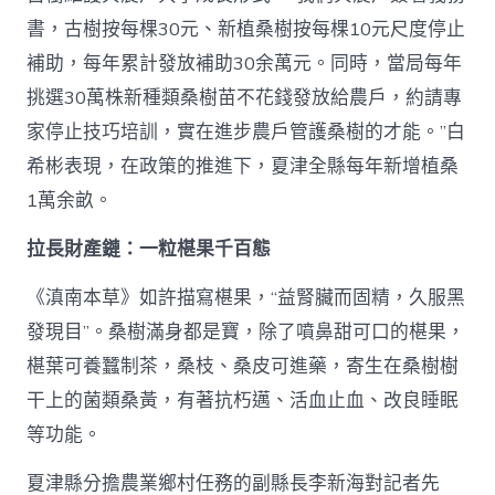
書，古樹按每棵30元、新植桑樹按每棵10元尺度停止
補助，每年累計發放補助30余萬元。同時，當局每年
挑選30萬株新種類桑樹苗不花錢發放給農戶，約請專
家停止技巧培訓，實在進步農戶管護桑樹的才能。”白
希彬表現，在政策的推進下，夏津全縣每年新增植桑
1萬余畝。
拉長財產鏈：一粒椹果千百態
《滇南本草》如許描寫椹果，“益腎臟而固精，久服黑
發現目”。桑樹滿身都是寶，除了噴鼻甜可口的椹果，
椹葉可養蠶制茶，桑枝、桑皮可進藥，寄生在桑樹樹
干上的菌類桑黃，有著抗朽邁、活血止血、改良睡眠
等功能。
夏津縣分擔農業鄉村任務的副縣長李新海對記者先