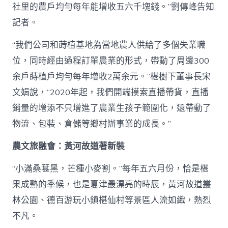
社里的農戶均勻每年能增收五六千塊錢。”劉傳峰告知
記者。
“我們公司和蒔植基地為當地農人供給了多個失業職
位，同時經由過程訂單農業的形式，帶動了周邊300
余戶蒔植戶均勻每年增收2萬余元。”椹樹下董事長宋
文娟說，“2020年起，我們開端摸索直播帶貨，直播
銷量的增添不只增進了農業生孩子範圍化，還帶動了
物流、包裝、倉儲等鄉村辦事業的成長。”
農文旅融會：黃河故道著新裝
“小滿桑葚黑，芒種小麥割。”每年五六月份，恰是椹
果成熟的季候，也是夏津最漂亮的時辰，黃河故道叢
林公園、德百游玩小鎮椹仙村等景區人流如織，熱烈
不凡。