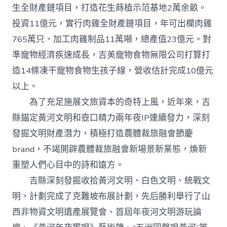
生全財產鏈項目，打造花生蒔植示范基地2萬余畝。
投資11億元，實行肉雞全財產鏈項目，年可出欄肉雞
765萬只、加工肉雞制品11萬噸，總產值23億元。對
準寵物經濟疾速成長，吉美寵物食物無限公司打算打
造14條凍干寵物食物生孩子線，營收估計完成10億元
以上。
為了充足施展文旅資本的奇特上風，近年來，吉
縣錨定黃河文明和壺口精力兩年夜IP連續發力，深刻
發掘文明財產潛力，積極打造農體裁旅融會節慶
brand，不竭開辟農體裁旅融會新場景新業態，煥新
重塑人們心目中的詩和遠方。
吉縣深刻發掘收拾黃河文明、白色文明、統戰文
明，計劃完成了克難坡布展計劃，先后勝利舉行了山
西非物資文明遺產展覽會、首屆年夜河文明游玩論