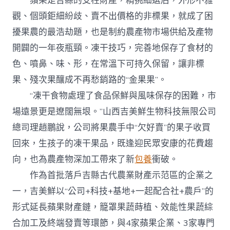
蘋果是吉縣的支柱財產，精挑細選后，外形不雅
觀、個頭鉅細紛歧、賣不出價格的非標果，就成了困
擾果農的最浩劫題，也是制約農產物市場供給及產物
開闢的一年夜瓶頸。凍干技巧，完善地保存了食材的
色、噴鼻、味、形，在常溫下可持久保留，讓非標
果、殘次果釀成不再愁銷路的“金果果”。
“凍干食物處理了食品保鮮與風味保存的困難，市
場遠景更是遼闊無垠。”山西吉美鮮生物科技無限公司
總司理趙鵬說，公司將果農手中“欠好賣”的果子收買
回來，生孩子的凍干果品，既逢迎民眾安康的花費趨
向，也為農產物深加工帶來了新
包養
衝破。
作為首批落戶吉縣古代農業財產示范區的企業之
一，吉美鮮以“公司+科技+基地+一起配合社+農戶”的
形式延長蘋果財產鏈，籠罩果蔬蒔植、效能性果蔬綜
合加工及終端發賣等環節，與4家蘋果企業、3家專門