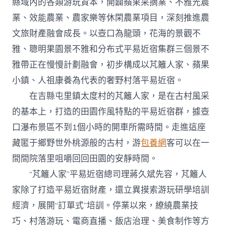
縣域內的各類游玩資本，開闢蘋果采摘業、不雅光農
業、效能農業、農家樂等休閑農業項目，深刻推進農
文旅財產融會成長。以壺口為龍頭，花海的景觀不
雅、聰明果園景不雅和分布式平易近宿集群三個景不
雅帶正在慢慢計劃融會，初步構成以芃籬人家、蘋果
小鎮、人祖康養為代表的奢野村落平易近宿。
在吉縣屯里鎮太度村的芃籬人家，是在古村風采
的基本上，打造的田園作風特點的平易近宿群，據壺
口瀑布景區不到1個小時的開車所需時間。走進這座
藏匿于鄉野世外桃源般的古村，游
包養網
客可以在一
間間院落里咀嚼回回田園的安靜時間。
“芃籬人家”平易近宿總司理蔣久斌先容，芃籬人
家除了打造平易近宿財產，還立異摸索游玩研學培訓
經濟，展開“訂單式”培訓。停業以來，繚繞農業技
巧、村落游玩、電商直播、飯店治理、美食制作等方