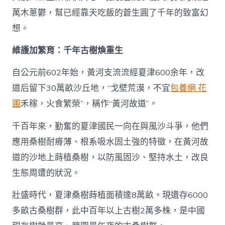
萬木蔥鬱，幫已經靠天吃飯的蒼生圓了千年的致富幻
想。
維護加繁育：千年古樹煥重生
自公元前602年始，黃河支流流經夏津600余年，改
道后留下30萬畝沙丘地，“戈壁荒漠，不宜
包養網 花
圃
禾稼，火食繁榮”，稱作“黃河故道”。
千百年來，勤奮的夏津國民一向在與風沙斗爭，他們
應用桑樹耐瘠薄、根系吸水固土強的特徵，在黃河故
道的沙地上蒔植桑樹，以防風固沙、堅持水土，改良
生態周遭的狀況。
壯盛時代，夏津桑樹蒔植面積達8萬畝。現遺存6000
多畝古桑樹群，此中百年以上古樹2萬多株，是中國