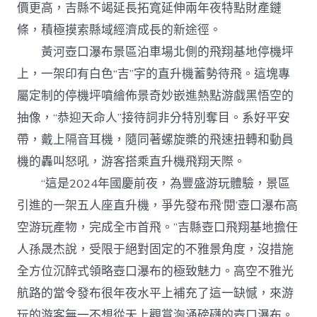
價更高，吉縣不竭延長拓寬延伸兩年夜特點財產鏈
條，積極摸索縣域經濟成長的新途徑。
黃河壺口瀑布景區泊車場北側的飛翔基地停機坪
上，一架印有白色“吉”字的直升機蓄勢待飛。這塊專
屬定制的停機坪噴繪佈景奇妙嵌進熱點游戲黑悟空的
抽像，“恭迎天命人”接待詞非分特別奪目。系好平安
帶，戴上隔音耳機，隨同著螺旋槳的飛速扭轉和動員
機的轟叫怒吼，游客搭乘直升機飛翔天際。
“這是2024年國慶前夜，為豐盛游玩體驗，景區
引進的一架五人座直升機，爭先發布飛‘閱’壺口瀑布高
空游玩產物，完成全市首飛。”吉縣壺口飛翔基地擔任
人孫晟杰說，受限于絕對固定的不雅景角度，沒措施
全方位沉醉式領略壺口瀑布的極致魅力。高空不雅光
航路的當令發布很年夜水平上補充了這一缺憾，來游
玩的游客無一不想從天上觀賞洶涌磅礴的壺口瀑布。