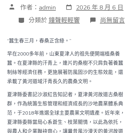
發
文
作者：
admin
2026 年 8 月 6 日
表
章
日
作
分
在
分類於
鐘聲輕輕響
尚無留言
期
者
類
〈古
桑
助
“蠶生春三月，春桑正含綠。”
農
興
早在2000多年前，山東夏津人的祖先便開端植桑養
枝
葉
蠶。在夏津縣的汗青上，連片的桑樹不只肩負著養蠶
總
制絲等經濟任務，更施展著防風固沙的生態效能，還
關
情
承載了黃河道域汗青長久的農桑文明。
_
中
夏津縣委書記沙淑紅告知記者，夏津黃河故道古桑樹
國
查
群，作為統籌生態管理和經濟成長的沙地農業體系典
包
范，于2018年進選全球主要農業文明遺產。近年來，
養
網〉
夏津縣委縣當局心系蒼生、枝葉關情，以此為依托，
中
與農人和企業聯袂齊心，讓曩昔風沙漫天的黃河故道