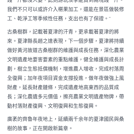
錢一斤都沒人要，此刻游玩淡季能賣到兩塊錢一斤。
我們不只可以或許介入椹果加工，還能在景區做裝修
工、乾淨工等季候性任務，支出也有了保證。”
古桑樹群，記載著夏津的汗青，更承載著夏津的將
來。夏津縣長趙之達表現，下一個步驟，夏津將持續
做好黃河故道古桑樹群的維護與成長任務，深化農業
文明遺產地要害要素的重點維護，健全維護與成長計
劃，樹立生態抵償機制，增進農人增收，完成村落周
全復興；加年夜項目資金支撐投進，做年夜做強上風
財產，延長財產鏈條，完成遺產地高東西的品質成
長；深化農遺多元價值，擦亮農業文明遺產物牌，帶
動村落財產復興、文明復興和生態復興。
廣袤的齊魯年夜地上，延續兩千余年的夏津國民與桑
樹的故事，正在開啟新篇章。