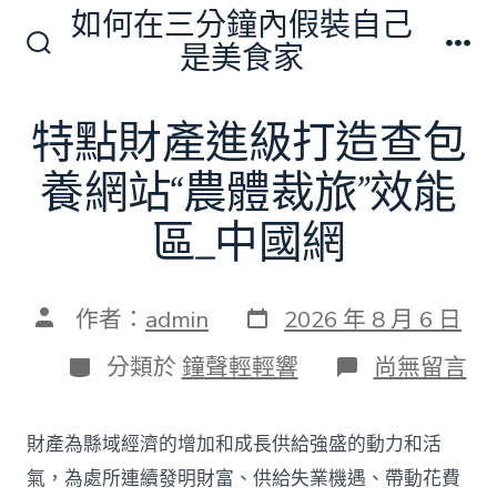
跳
如何在三分鐘內假裝自己
至
是美食家
搜
選
主
尋
單
切
要
特點財產進級打造查包
換
內
開
關
養網站“農體裁旅”效能
容
區_中國網
發
文
作者：
admin
2026 年 8 月 6 日
表
章
日
作
分
在
分類於
鐘聲輕輕響
尚無留言
期
者
類
〈特
點
財
財產為縣域經濟的增加和成長供給強盛的動力和活
產
進
氣，為處所連續發明財富、供給失業機遇、帶動花費