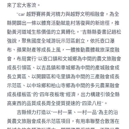
來了宏大客流。
“car 越野賽將黃河精力與越野文明相融會，為全
縣開闢出一條以體育活動賦能村落復興的新途徑，推
動黃河道域生態價值的立異轉化。”吉縣縣委書記趙松
強說，聚焦國度全域游玩示范區創立，依托壺口瀑
布、蘋果財產等成長上風，一體推動農體裁旅深度融
會，布局實行“以壺口鎮和文城鄉為中間的農文旅融會
成長引領區、以吉昌鎮和車城鄉為中間的產城融會成
長立異區、以開闢區和屯里鎮為中間的三產融會成長
示范區、以中垛鄉和柏山寺鄉為中間的多元農業融會
成長樣板區”的“四年夜板塊”經濟，出力構建引領全縣
高東西的品質成長周全提質提速的“四梁八柱”。
吉縣傾力打造以“一村一業、一村一品”為主的沿
黃農文旅融會成長示范區項目，有用串聯整合散落在