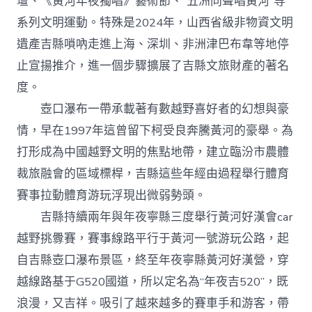
壇、《黃河年夜獨唱》藝術節、“五洲同聲唱黃河”等
系列文明運動。特殊是2024年，山西省級非物資文明
遺產吉縣嗩吶走進上海、深圳、非洲津巴布韋等地停
止宣揚推介，進一個步驟擴展了吉縣文旅財產的著名
度。
壺口瀑布一帶承載著有數越野喜好者的幻想與豪
情，早在1997年這曾留下柯受良奔騰黃河的豪舉。為
打形成為中國越野文明的焦點地帶，建立臨汾市農體
裁旅融會的區域標桿，吉縣這些年經由過程舉行體育
賽事拉動體育游玩浮現出微弱勢頭。
吉縣持續兩年與年夜寧縣三度舉行黃河好漢會car
越野挑釁賽，賽事線路平行于黃河一號游玩公路，起
自吉縣壺口瀑布景區，終至年夜寧縣黃河好漢營，穿
越線路基于G520國道，所以定名為“年夜吉520”，既
浪漫，又吉祥。吸引了越來越多的賽車手和游客，帶