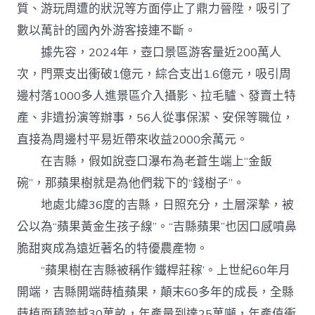
質、游玩周遭的狀況等方面停止了鼎力晉陞，吸引了
數以萬計的國內外游客接連不斷。
據先容，2024年，壺口景區游客量近200萬人
次，門票支出衝破1億元，綜合支出1.6億元，吸引周
邊村落1000多人進景區介入攝影、拉毛驢、發賣土特
產、非遺扮演等辦事，56人從事保潔、安保等職位，
直接為周邊村平易近帶來收益2000余萬元。
在吉縣，假如說壺口瀑布為老蒼生端上“金飯
碗”，那蘋果樹就是為他們栽下的“錢樹子”。
地處北緯36度的吉縣，日照充分，土層深摯，被
公以為“蘋果黃金生孩子線”。“吉縣蘋果”也因口感噴鼻
脆甜爽成為遠近著名的特優農產物。
“蘋果樹在吉縣被稱作‘鐵桿莊稼’。上世紀60年月
開端，吉縣開端蒔植蘋果，顛末60多年的成長，全縣
蒔植面積跨越30萬畝，年產量到達25萬噸，年產值衝