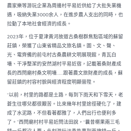
農家樂等游玩企業為周邊村平易近供給了大批失業機
遇，吸納失業3000余人，在進步農人支出的同時，也
拉動了本地社會經濟的成長。
2023年，位于夏津黃河故道古桑樹群焦點區域的蘇留
莊鎮，榮獲了山東省精品文旅名鎮。圖、文、聲、
光、電齊備的前屯村古桑農耕文明展現館，青瓦白
墻、干凈整潔的安然湖村平易近宿，記載著桑財產成
長的西閆廟村桑文明墻……跟著農文旅財產的成長，蘇
留莊鎮的村容村貌與經濟程度明顯晉陞。
“以前，村里的路都是土路，每到下雨天和下雪天，老
蒼生往哪兒都很艱苦。比來幾年村里途徑硬化了，建
成了水泥路，不但看著都雅了，人們出行也便利多
了。”西閆廟村村平易近閆法田說，“曩昔椹果兩三毛