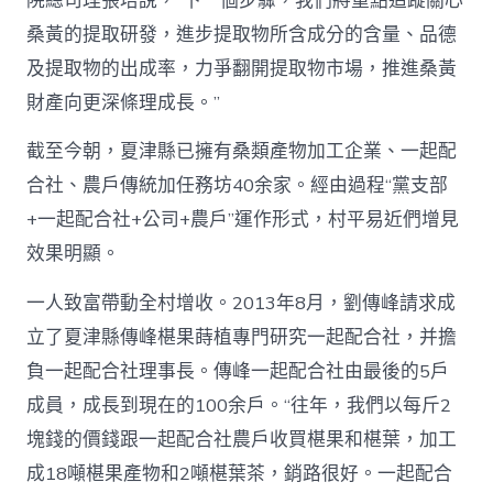
院總司理張培說，“下一個步驟，我們將重點追蹤關心
桑黃的提取研發，進步提取物所含成分的含量、品德
及提取物的出成率，力爭翻開提取物市場，推進桑黃
財產向更深條理成長。”
截至今朝，夏津縣已擁有桑類產物加工企業、一起配
合社、農戶傳統加任務坊40余家。經由過程“黨支部
+一起配合社+公司+農戶”運作形式，村平易近們增見
效果明顯。
一人致富帶動全村增收。2013年8月，劉傳峰請求成
立了夏津縣傳峰椹果蒔植專門研究一起配合社，并擔
負一起配合社理事長。傳峰一起配合社由最後的5戶
成員，成長到現在的100余戶。“往年，我們以每斤2
塊錢的價錢跟一起配合社農戶收買椹果和椹葉，加工
成18噸椹果產物和2噸椹葉茶，銷路很好。一起配合