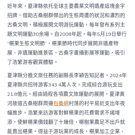
近年來，夏津縣依托全球主要農業文明遺產這塊金字
招牌，借助古桑樹群傑出的生態周遭的狀況和濃烈的
古桑文明，積極展開文明游玩運動，每年發布系列主
題文明運動30余場。自2008年起，每年5月19日舉行
“椹果生態文明節”，椹果節時代同步展開非遺產物
展、非遺運動進景區、古桑字畫攝影展等運動，吸引
了浩繁游客觀賞體驗。
夏津縣分擔文旅任務的副縣長李穎告知記者，2024年
夏津縣共招待游客343.4萬人次，完成綜合游玩支出
21.8億元。經由過程各項農文旅運動的展開，夏津黃
河故道古桑樹群周邊
包養網
村落的村平易近支出年夜
幅進步。浩繁來訪游客對鮮椹果的花費需求不竭增
添，使鮮椹果價錢翻了十幾倍，椹樹果農足不出戶就
能賣出椹果。得益于游玩業的成長，椹果加工企業、