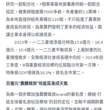
研究一起配合社、7個果業基地簽署產供銷一起配合
協定，蘋果蒔植面積7000多畝，年產量約1.2萬噸，
為本地直接供給失業職位120個，不只拓寬了農業財
產成長的途徑，為果農們發明了更多的經濟效益，還
讓企業本身得以疾速成長。
2023年，一二三產增添值分辨為13.6億元、16.4
億元、10.4億元，一二三產平衡成長，上風財產的比
重慢慢進步，全縣經濟社會成長穩中向好。2024年前
三季度，8項重要經濟目標均位居臨汾市第一方陣，
特殊是GDP增速為16.2%，排名全市第二。
百億元“農體裁旅”效能區漸成天氣
為進一個步驟加強農體裁旅brand的著名度，繚繞“打
造全球著名游玩目標地”的目的定位，吉縣不竭開辟農
業、文明、體育、游玩與財產深度融會新場景，加速