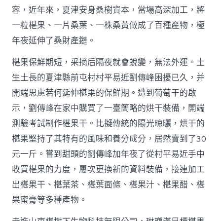
容，近年來，夏津安身桑樹資本，當場高深加工，將
一粒椹果、一片桑葉、一株桑黃做成了百種產物，極
年夜延伸了桑財產鏈。
椹果保鮮期短，采摘后隔夜就會蛻變，無法外運。土
生土長的夏津縣前屯村村平易近劉傳峰困擾已久，并
開端思慮若何延伸椹果的保鮮期。遭到葡萄干的啟
示，劉傳峰在家中購買了一臺簡略的烘干裝備，開端
測驗考試制作椹果干。比擬傳統的陽光晾曬，烘干的
椹果堅持了其特有的風味和養分成分，居然賣到了30
元一斤。嘗到甜頭的劉傳峰加年夜了從村平易近手中
收買椹果的力度，屢次更換新的資料裝備，接連加工
出椹果干、椹葉茶、椹葉面條、椹果汁、椹果醋、椹
果蜜膏等多種產物。