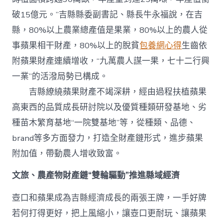
破15億元。”吉縣縣委副書記、縣長牛永福說，在吉
縣，80%以上農業總產值是果業，80%以上的農人從
事蘋果相干財產，80%以上的脫貧
包養網心得
生齒依
附蘋果財產連續增收，“九萬農人謀一果，七十二行興
一業”的活潑局勢已構成。
吉縣繚繞蘋果財產不竭深耕，經由過程扶植蘋果
高東西的品質成長研討院以及優質種類研發基地、劣
種苗木繁育基地“一院雙基地”等，從種類、品德、
brand等多方面發力，打造全財產鏈形式，進步蘋果
附加值，帶動農人增收致富。
文旅、農產物財產鏈“雙輪驅動”推進縣域經濟
壺口和蘋果成為吉縣經濟成長的兩張王牌，一手好牌
若何打得更好，把上風縮小，讓壺口更耐玩、讓蘋果