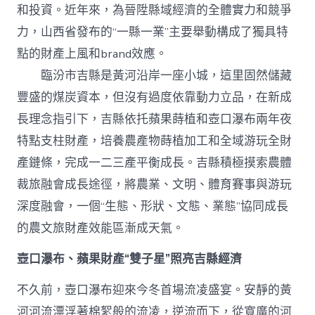
級
和投資。近年來，為晉陞縣域經濟的全體實力和競爭
打
造
力，山西省發布的“一縣一業”主要舉動構成了獨具特
查
點的財產上風和brand效應。
包
養
臨汾市吉縣是黃河沿岸一座小城，這里固然儲藏
網
豐盛的煤炭資本，但沒有過度依靠動力立品，在新成
站
“農
長理念指引下，吉縣依托蘋果蒔植和壺口瀑布兩年夜
體
裁
特點支柱財產，培養農產物蒔植加工和全域游玩全財
旅”
產鏈條，完成一二三產平衡成長。吉縣積極摸索農體
效
能
裁旅融會成長途徑，將農業、文明、體育賽事與游玩
區
深度融會，一個“生態、形狀、文態、業態”協同成長
_
中
的農文旅財產效能區漸成天氣。
國
網〉
壺口瀑布、蘋果財產“雙子星”照亮吉縣經濟
中
不久前，壺口瀑布迎來今冬首場流凌盛宴。安靜的黃
河河流漂浮著棉絮般的流凌，逆流而下，從寬廣的河