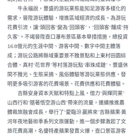
牛永福說，豐盛的游玩業態能知足游客多樣化的
需求，晉陞游玩體驗，增進區域經濟的成長，為游玩
花費引流，讓“頭回客”變為“回頭客”，“回頭客”釀成“持
久客”。不竭晉陞壺口瀑布景區基本舉措措施，總投資
16.8億元的生涯中間、游客中間、數字中間主體落
成；游玩公路將縣域重要景不雅景點和上東村田園綜
合體、真村“花世界”等村落游玩點“串珠成鏈”，豐盛休
閑不雅光、生態采摘、風俗體驗等游玩業態供應，發
明更多吸引游客的花費場景、花費供應和花費體驗。
吉縣安身資本天賦和特點上風，借力“與輝同業”
山西行和“隨著悟空游山西”帶來的流量，連續推進農
體裁旅融會成長，舉行了“愛臨汾·贏將來”吉縣蘋果·黃
河年夜地藝術季系列文旅運動，進一個步驟激起了文
旅花費高潮，名優特產蘋果發賣火爆，壺口景區游客