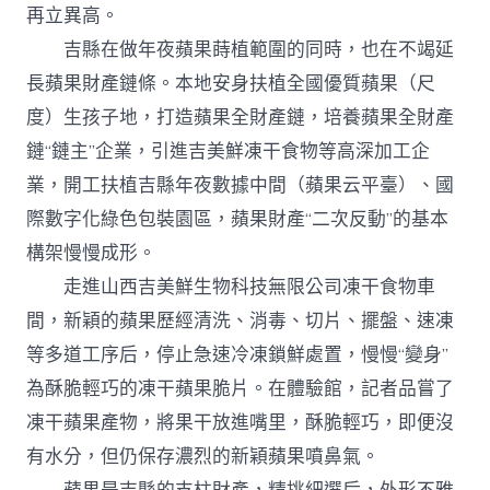
再立異高。
吉縣在做年夜蘋果蒔植範圍的同時，也在不竭延
長蘋果財產鏈條。本地安身扶植全國優質蘋果（尺
度）生孩子地，打造蘋果全財產鏈，培養蘋果全財產
鏈“鏈主”企業，引進吉美鮮凍干食物等高深加工企
業，開工扶植吉縣年夜數據中間（蘋果云平臺）、國
際數字化綠色包裝園區，蘋果財產“二次反動”的基本
構架慢慢成形。
走進山西吉美鮮生物科技無限公司凍干食物車
間，新穎的蘋果歷經清洗、消毒、切片、擺盤、速凍
等多道工序后，停止急速冷凍鎖鮮處置，慢慢“變身”
為酥脆輕巧的凍干蘋果脆片。在體驗館，記者品嘗了
凍干蘋果產物，將果干放進嘴里，酥脆輕巧，即便沒
有水分，但仍保存濃烈的新穎蘋果噴鼻氣。