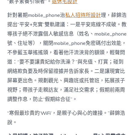
“數字素養引領者”。
退休宅設計
針對暑期mobile_phone治
私人招待所設計
理，薛錦浩
提出“平安+充實”雙軌建議：一是平安底線不成破。教
導孩子絕不泄露個人敏感信息（姓名、mobile_phone
號、住址等），關閉mobile_phone免密碼付出效能，
不參藍玉華搖搖頭，看著他汗流浹背的額頭，輕聲問
道：“要不要讓貴妃給你洗澡？”與充值、打賞；碰到
網絡欺負要及時保留證據并告訴家長。二是讓現實比
屏幕更出色。規劃觀光、興趣班或托管班，拓展孩子
視野；帶孩子走親訪友，滿足社交需求；假期前兩周
調整作息，防止“假期綜合征”。
“寒假最珍貴的‘WiFi’，是親子心與心的連接。”薛錦浩
說。