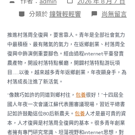
文
作者：
admin
2026 年 8 月 7 日
表
章
日
作
分
在
分類於
鐘聲輕輕響
尚無留言
期
者
類
〈為
村
落
推進村落周全復興，要害靠人。青年是全部社會氣力
財
產
中最積極、最有賭氣的氣力，在返鄉創業、村落周全
復
復興中飾演側重要腳色。經由過程internet平臺發賣
興
注
農產物，開設村落特點餐廳，開闢村落特點游玩項
進
目……以後，越來越多青年返鄉創業，年夜顯身手，為
人
才
村落成長注進了新活氣。
死
水
“像魏巧如許的同道到鄉村往，
包養
很好！”十四屆全
甜
心
國人年夜一次會議江蘇代表團審議現場，習近平總書
寶
記如許鼓勵這位80后新農夫。
包養
人才是最可貴的資
物
查
本，人才復興是村落周全復興的基本。很多青年創業
包
者擁有專門研究常識、坦蕩視野和internet思想，對
養