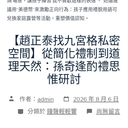
頻’場景，讓孩子練習‘我不喜歡這樣的表達’。”她還建
議用“美德幣”來激勵正向行為：孩子應用禮貌用語可
兌換家庭露營等活動，重塑價值認知。
【趙正泰找九宮格私密
空間】從簡化禮制到道
理天然：孫奇逢酌禮思
惟研討
發
文
作者：
admin
2026 年 8 月 6 日
表
章
日
作
分
在
分類於
鐘聲輕輕響
尚無留言
期
者
類
〈【趙
正