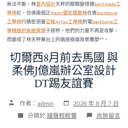
無法平衡。林
室內設計
天秤的眼睛變得通
bestmade工
60
億
學椅
紅，彷彿兩個正
Razer雷蛇電競椅
在進
backbone
元〉
工學椅
行精密測量
亞梭Artso工學椅
的電
backbone工
中
學椅
綠的系統傢俱
子磅秤。他們的力量不再是攻擊，
而變成了林天秤舞台上的兩座極端背景雕塑**。
切爾西8月前去馬國 與
柔佛J億嵐辦公室設計
DT踢友誼賽
發
文
作者：
admin
2026 年 8 月 7 日
表
章
日
作
分
在
分類於
鐘聲輕輕響
尚無留言
期
者
類
〈切
爾