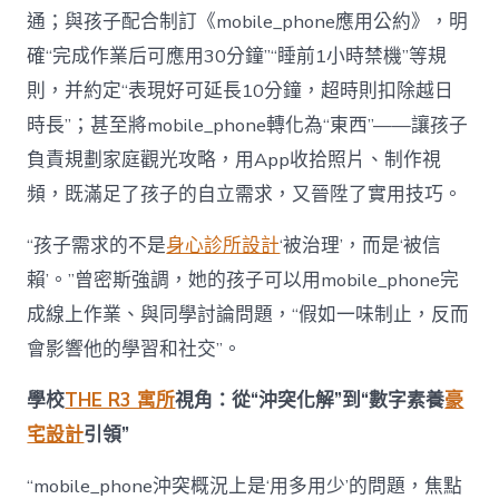
通；與孩子配合制訂《mobile_phone應用公約》，明
確“完成作業后可應用30分鐘”“睡前1小時禁機”等規
則，并約定“表現好可延長10分鐘，超時則扣除越日
時長”；甚至將mobile_phone轉化為“東西”——讓孩子
負責規劃家庭觀光攻略，用App收拾照片、制作視
頻，既滿足了孩子的自立需求，又晉陞了實用技巧。
“孩子需求的不是
身心診所設計
‘被治理’，而是‘被信
賴’。”曾密斯強調，她的孩子可以用mobile_phone完
成線上作業、與同學討論問題，“假如一味制止，反而
會影響他的學習和社交”。
學校
THE R3 寓所
視角：從“沖突化解”到“數字素養
豪
宅設計
引領”
“mobile_phone沖突概況上是‘用多用少’的問題，焦點