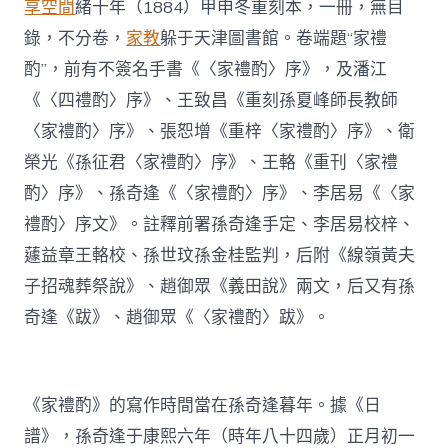
享空間
緒十年（1884）甲申冬重刻本，一冊，無目
錄，不分卷，
家教
躲于天津圖書館。卷端題“家禮
酌”，前有不簽名手書《〈家禮酌〉序》，及潘江
《〈四禮酌〉序》、王致昌《重刻孫夏峰師長教師
〈家禮酌〉序》、張恕增《重梓〈家禮酌〉序》、衛
榮光《孫征君〈家禮酌〉序》、王輅《重刊〈家禮
酌〉序》、孫奇逢《〈家禮酌〉序》、李居易《〈家
禮酌〉序文》。註釋前署孫奇逢手定、李居易校梓、
蘧益章王輅校、孫世玟孫金桂監判，后附《線嶺黃夫
子招魂葬祭說》、趙御眾《義田說》兩文，后又有孫
奇逢《跋》、趙御眾《〈家禮酌〉跋》。
《家禮酌》的寫作時間當在孫奇逢暮年。據《日
譜》，孫奇逢于康熙六年（時年八十四歲）正月初一