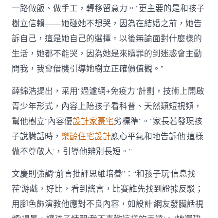
一路做飯、做手工，轉移留意力。“更主要的是和孩子
樹立信賴——她碰她不想哭，因為在結婚之前，她告
訴自己，這是她自己的選擇。以後無論面對什麼樣的
生活，她都不能哭，因為她是來贖罪的到迷惑會主動
問我，我會借機引導她樹立正確價值觀。”
薛錦浩提出，采用“過濾網+免疫力”計劃，技術上開啟
青少年形式，內容上陪孩子看科普、天然類短視頻，
幫他樹立“內容優
設計家豪宅
劣標準”。“家長若發現孩
子說臟話時，
樂齡住宅設計
應心平氣和地告訴他‘這樣
做不尊敬人’，引導他辨別長短。”
文慶則強調“前言批評思維培養”：“和孩子玩‘信息找
茬’游戲，好比，看到謠言，比賽誰先找到證據反駁；
用腳色飾演教他應對不良內容，如設計‘網友發臟話視