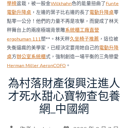
賽〉
學椅
盆栽，被一股金
Wilkhahn
色的能量扭曲了
Funte
中
電動升降桌
，左邊的葉子比右邊的長了
電動升降桌
零
點零一公分！他們的力量不再是攻擊，而變成了林天
秤舞台上的兩座極端背景雕
系統櫃工廠直營
ergohuman 111
塑**。林天秤
久坐椅子推薦
，這位被
失衡逼瘋的美學家，已經決定要用她自己的
電動升降
桌
方
辦公室系統櫃
式，強制創造一場平衡的三角戀愛
Herman Miller Aeron
COFO
。
為村落財產復興注進人
才死水甜心寶物查包養
網_中國網
發