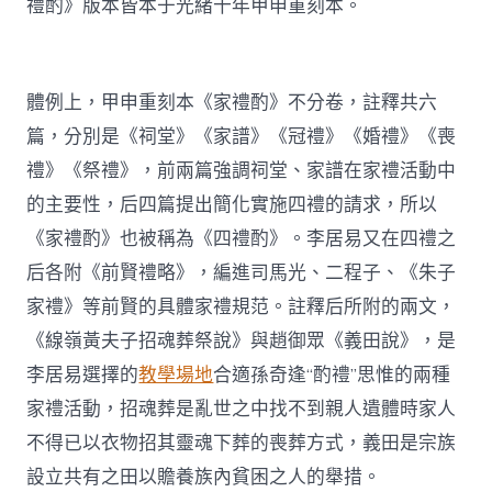
禮酌》版本皆本于光緒十年甲申重刻本。
體例上，甲申重刻本《家禮酌》不分卷，註釋共六
篇，分別是《祠堂》《家譜》《冠禮》《婚禮》《喪
禮》《祭禮》，前兩篇強調祠堂、家譜在家禮活動中
的主要性，后四篇提出簡化實施四禮的請求，所以
《家禮酌》也被稱為《四禮酌》。李居易又在四禮之
后各附《前賢禮略》，編進司馬光、二程子、《朱子
家禮》等前賢的具體家禮規范。註釋后所附的兩文，
《線嶺黃夫子招魂葬祭說》與趙御眾《義田說》，是
李居易選擇的
教學場地
合適孫奇逢“酌禮”思惟的兩種
家禮活動，招魂葬是亂世之中找不到親人遺體時家人
不得已以衣物招其靈魂下葬的喪葬方式，義田是宗族
設立共有之田以贍養族內貧困之人的舉措。