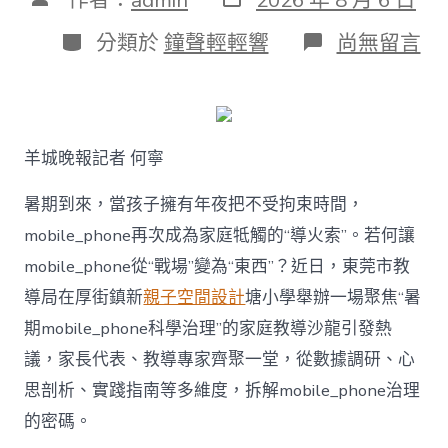
表
章
日
作
分
在
分類於
鐘聲輕輕響
尚無留言
期
者
類
〈若
何
破
解
暑
羊城晚報記者 何寧
期
mobile_ph
治
暑期到來，當孩子擁有年夜把不受拘束時間，
理
mobile_phone再次成為家庭牴觸的“導火索”。若何讓
難
題？
mobile_phone從“戰場”變為“東西”？近日，東莞市教
讓
導局在厚街鎮新
親子空間設計
塘小學舉辦一場聚焦“暑
mobilJIUYI
俱
期mobile_phone科學治理”的家庭教導沙龍引發熱
意
議，家長代表、教導專家齊聚一堂，從數據調研、心
空
間
思剖析、實踐指南等多維度，拆解mobile_phone治理
設
計
的密碼。
e_phone