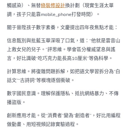
觸感染）、無替
綠裝修設計
換計劃（現實生涯太單
調，孩子只能靠mobile_phone打發時間）。
關于晉陞孩子數字素養，文慶提出四年夜焦點才能：
信息甄別與批藍玉華深吸了口氣，道：“他就是雲音山
上救女兒的兒子。”評思維。學會區分權威望息與謠
言，好比識破“吃巧克力能長高10厘米”等偽科學。
計算思維。將復雜問題拆解，如把語文學習拆分為“白
話文”“古詩詞”等模塊逐個衝破。
數字國民意識。理解保護隱私、抵抗網絡暴力、不傳
播盜版。
創新應用才能。從“消費者”變為“創造者”，好比用編程
做動畫、用短視頻記錄實驗過程。