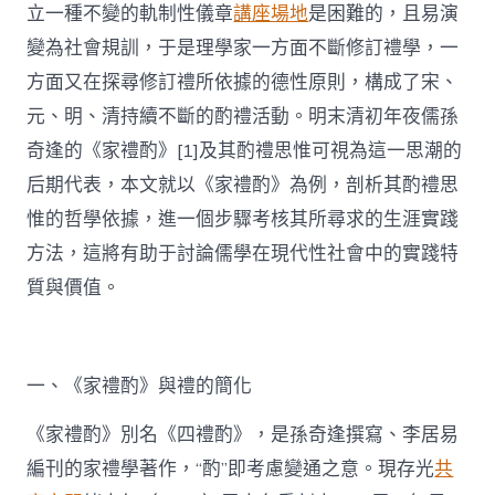
立一種不變的軌制性儀章
講座場地
是困難的，且易演
變為社會規訓，于是理學家一方面不斷修訂禮學，一
方面又在探尋修訂禮所依據的德性原則，構成了宋、
元、明、清持續不斷的酌禮活動。明末清初年夜儒孫
奇逢的《家禮酌》[1]及其酌禮思惟可視為這一思潮的
后期代表，本文就以《家禮酌》為例，剖析其酌禮思
惟的哲學依據，進一個步驟考核其所尋求的生涯實踐
方法，這將有助于討論儒學在現代性社會中的實踐特
質與價值。
一、《家禮酌》與禮的簡化
《家禮酌》別名《四禮酌》，是孫奇逢撰寫、李居易
編刊的家禮學著作，“酌”即考慮變通之意。現存光
共