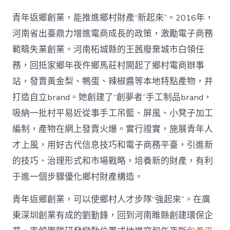
青年返鄉創業，能推進鄉村財產“新起來”。2016年，
河南省出臺鼎力增進電商成長的政策，激勵電子商務
範疇失業創業。河南柘城縣的王茜廢棄城市白領任
務，回抵家鄉年夜仵鄉馬莊村開起了鄉村電商辦事
站，發賣黃金梨、鴨蛋、辣椒醬等本地特點產物，并
打造自立brand。她創建了“創夢者”手工制品brand，
吸納一批村平易近從事手工吊籃、屏風、小凳子加工
編制，產物在網上發賣火爆。實行證實，施展青年人
才上風，用好古代信息技巧和電子商務平臺，引進新
的技巧、治理形式和市場戰略，培養新的財產，有利
于進一個步驟優化鄉村財產構造。
青年返鄉創業，可以使鄉村人才步隊“強起來”。在廣
東深圳創業有成的劉勤鋒，回到河南睢縣創建環保企