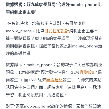
成
數據透視：超九成家長贊同“治理好mobile_phone比
為
單純制止更主要”
“成
長
東
“在智能時代，培養孩子有計劃、有目地應用
西”，
mobile_phone，比單
日式住宅設計
純制止更主要。”
而
非
這一觀點獲得了93.35%的家長認同——沙龍現場發布
“家
的問卷調查數據，提醒了當代家長對mobile_phone治
庭
戰
理的基礎共識。
場”〉
中
數據顯示，mobile_phone引發的親子沖突已成為廣泛
現象：10%的家庭“經常發生沖突”，32%
客變設計
“偶
爾發生”，僅16%“從未
無毒建材
發生”。而沖突的焦點
誘因集中在四個方面：超時應用（占比最高）、耽誤
學習、制止時段應用、溝通錯位。
對于“家庭mobile_phone公約”的價值，家長們認知清