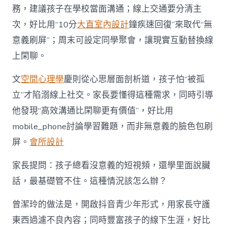
務，建議孩子在學校當面溝通；線上交通要分清主
次，好比用“10分
大直室內設計
鐘疾速回復”來取代“無
意義刷屏”；周末可設定同學聚會，讓現實互動替換線
上閑聊。
文
空間心理學
慶則從心思層面剖析道，孩子怕“被孤
立”才陷溺線上社交。家長要懂得這種需求，同時引導
他發現“高效溝通比閑聊更有價值”，好比用
mobile_phone討論學習難題，而非無意義的臉色包刷
屏。
會所設計
家長提問：孩子總看沒意義的短視頻，還學里面說臟
話，最基礎管不住。這種情況該怎么辦？
曾潔玲的做法是，開啟抖音青少年形式，用家長守護
東西過濾不良內容；同時豐富孩子的線下生涯，好比