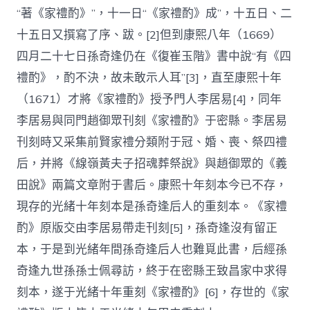
“著《家禮酌》”，十一日“《家禮酌》成”，十五日、二
十五日又撰寫了序、跋。[2]但到康熙八年（1669）
四月二十七日孫奇逢仍在《復崔玉階》書中說“有《四
禮酌》，酌不決，故未敢示人耳”[3]，直至康熙十年
（1671）才將《家禮酌》授予門人李居易[4]，同年
李居易與同門趙御眾刊刻《家禮酌》于密縣。李居易
刊刻時又采集前賢家禮分類附于冠、婚、喪、祭四禮
后，并將《線嶺黃夫子招魂葬祭說》與趙御眾的《義
田說》兩篇文章附于書后。康熙十年刻本今已不存，
現存的光緒十年刻本是孫奇逢后人的重刻本。《家禮
酌》原版交由李居易帶走刊刻[5]，孫奇逢沒有留正
本，于是到光緒年間孫奇逢后人也難覓此書，后經孫
奇逢九世孫孫士佩尋訪，終于在密縣王致昌家中求得
刻本，遂于光緒十年重刻《家禮酌》[6]，存世的《家