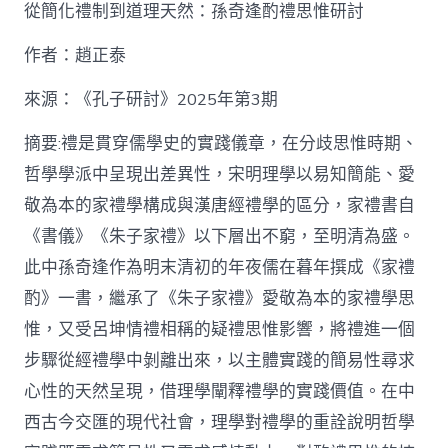
泰
從簡化禮制到道理天然：孫奇逢酌禮思惟研討
找
九
作者：趙正泰
宮
格
私
來源：《孔子研討》2025年第3期
密
空
摘要:禮是貫穿儒學史的實踐儀章，在分歧思惟時期、
間】
哲學學派中呈現出差異性，宋明理學以易知簡能、愛
從
簡
敬為本的家禮學構成與漢唐經禮學的區分，家禮書自
化
《書儀》《朱子家禮》以下層出不窮，至明清為盛。
禮
制
此中孫奇逢作為明末清初的年夜儒在暮年撰成《家禮
到
道
酌》一書，繼承了《朱子家禮》愛敬為本的家禮學思
理
惟，又受呂坤情禮相稱的疑禮思惟影響，將禮進一個
天
然：
步驟從經禮學中剝離出來，以主體實踐的簡易性尋求
孫
心性的天然呈現，借理學闡釋禮學的實踐價值。在中
奇
逢
西古今交匯的現代社會，理學對禮學的重詮說明哲學
酌