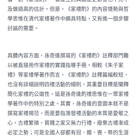
及做過高的估計。但是，《家禮酌》的內容情勢與哲
學思惟在清代家禮著作中頗具特點，又有進一個步驟
討論的需要。
具體內容方面，孫奇逢撰寫的《家禮酌》註釋部門難
以被直接用作家禮的實踐指導手冊。相較《朱子家
禮》等家禮學著作而言，《家禮酌》註釋篇幅較短，
也沒有詳細說明四禮活動的細則，其重要目標是闡釋
簡化家禮的公道性，這是孫奇逢酌禮思惟在一眾家禮
學著作中的特別之處。其實，孫奇逢的意圖本就不是
撰寫家禮規范，而是要指落發禮活動的本質是愛敬之
心。古禮繁瑣，貧賤之家又無力行禮，廢棄古禮漸成
必定之勢；可是全國人卻都有冠、婚、喪、祭的生涯