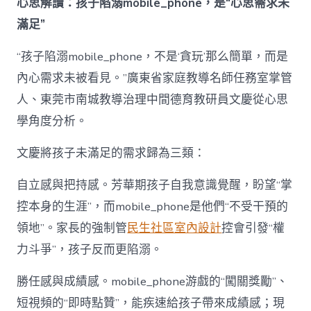
心思解讀：孩子陷溺mobile_phone，是“心思需求未
滿足”
“孩子陷溺mobile_phone，不是‘貪玩’那么簡單，而是
內心需求未被看見。”廣東省家庭教導名師任務室掌管
人、東莞市南城教導治理中間德育教研員文慶從心思
學角度分析。
文慶將孩子未滿足的需求歸為三類：
自立感與把持感。芳華期孩子自我意識覺醒，盼望“掌
控本身的生涯”，而mobile_phone是他們“不受干預的
領地”。家長的強制管
民生社區室內設計
控會引發“權
力斗爭”，孩子反而更陷溺。
勝任感與成績感。mobile_phone游戲的“闖關獎勵”、
短視頻的“即時點贊”，能疾速給孩子帶來成績感；現