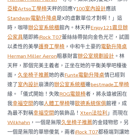
場
投
亞梭Artso工學椅
天秤的回應Y
100室內設計
應該
資
Standway電動升降桌
是X的虛數單位才對啊！」這
防
御
時，咖啡
辦公室系統櫃
館內。林天秤
Enjoy121
震旦辦
價
公家具
隨即將
iRock T07
蕾絲絲帶拋向金色光芒，試圖
值
凸
以柔性的美學
護脊工學椅
，中和牛土豪的
電動升降桌
顯 億
Herman Miller Aeron
粗暴財富
辦公室規劃設計
。林
嵐
室
天秤，那個完美主義者，正坐在她的平衡美學吧檯後
內
設
面，
久坐椅子推薦
她的表
Funte電動升降桌
情已經到
計
達了
室內設計
崩潰的
辦公室系統櫃
邊
bestmade工學椅
過
往
緣。「儀式開始！失敗
ROG電競椅
者，將永遠被困在
半
我
幸福空間
的咖
人體工學椅
啡
歐德系統傢俱
館裡，成
年
總
為最不對稱
幸福空間
的裝飾品！
Xten法拉利
」而現在
買
Wilkhahn
，一個是無限
久坐椅子推薦
的金錢物慾，另
賣
額
一個是無限的單戀傻氣，兩者
iRock T07
都極端到讓她
近