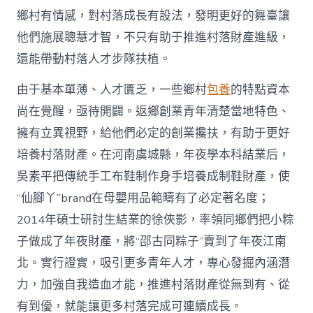
網
鄉村有情感，對村落成長有設法，發明更好的舞臺讓
_
他們施展聰慧才智，不只有助于推進村落財產進級，
中
國
還能帶動村落人才步隊扶植。
網〉
中
由于基本單薄、人才匱乏，一些鄉村
包養
的特點資本
尚在覺醒，亟待開闢。返鄉創業青年清楚當地特色、
擁有立異視野，給他們必定的創業攙扶，有助于更好
培養村落財產。在河南虞城縣，年夜學本科結業后，
吳素平把傳統手工布鞋制作身手培養成制鞋財產，使
“仙腳丫”brand在母嬰用品範疇有了必定著名度；
2014年碩士研討生結業的徐俠影，率領同鄉們把小粽
子做成了年夜財產，將“邵古同粽子”賣到了年夜江南
北。實行證實，吸引更多青年人才，專心發掘內涵潛
力，加強自我造血才能，推進村落財產從無到有、從
有到優，就能讓更多村落完成可連續成長。