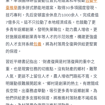
業，率領團隊研發變動位置式地道窯和年夜斷
包養平
臺推舉
面多拼式節能地道窯，取得30多項國度發現、
技巧專利，先后安頓富余休息力1000余人，完成產值
7億多元。這不只拉動了本地經濟成長，也鼓勵了更
多青年返鄉創業，發明失業職位，助力農人增收。更
好施展返鄉創業青年等人才的示范效應，構建更強盛
的人才支持系統
包養
，將為村落周全復興供給更堅實
的保證。
習近平總書記指出：“財產復興是村落復興的重中之
重，也是現實任務的切進點。沒有財產的鄉村，難聚
人氣，更談不上留住人才，農人增收門路拓不寬，文
明運動很難展開起來。”鄉村是創業的熱土，有遼闊成
長空間。出臺務虛舉動，吸引更多青年返鄉創業，為
他們供給更多支撐和保證，將推進村落財產不竭成長