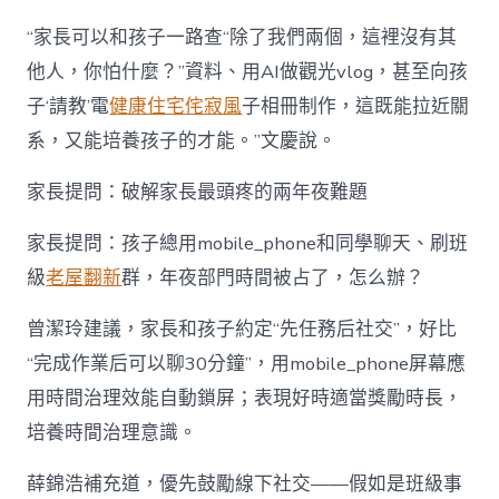
“家長可以和孩子一路查“除了我們兩個，這裡沒有其
他人，你怕什麼？”資料、用AI做觀光vlog，甚至向孩
子‘請教’電
健康住宅
侘寂風
子相冊制作，這既能拉近關
系，又能培養孩子的才能。”文慶說。
家長提問：破解家長最頭疼的兩年夜難題
家長提問：孩子總用mobile_phone和同學聊天、刷班
級
老屋翻新
群，年夜部門時間被占了，怎么辦？
曾潔玲建議，家長和孩子約定“先任務后社交”，好比
“完成作業后可以聊30分鐘”，用mobile_phone屏幕應
用時間治理效能自動鎖屏；表現好時適當獎勵時長，
培養時間治理意識。
薛錦浩補充道，優先鼓勵線下社交——假如是班級事