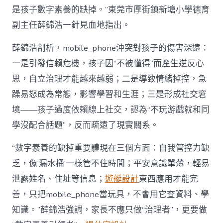
是孩子數字素養的缺掉。”東莞市厚街鎮新塘小學德育
副主任薛錦浩一針見血地指出。
薛錦浩剖析，mobile_phone沖突對孩子的傷害深遠：
一是引發信賴危機，孩子因“不被懂得”而產生逆反心
思，自立治理才能越來越弱；二是導致情緒掉控，急
躁易怒成為常態，影響學習和生涯；三是形成社交窘
境——孩子過度依賴線上社交，認為“不玩游戲就和同
學沒配合話題”，反而疏遠了現實關系。
“數字素養的缺掉重要體現在三個方面：自我管控力缺
乏，像‘漏水桶’一樣管不住時間；平安意識單薄，輕易
泄露姓名、住址等信息；
遊艇設計
東西應用才能完
善，只把mobile_phone當玩具，不會用它查資料、學
知識。”薛錦浩強調，家長不應只做“治理者”，更要做