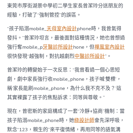
東莞市厚街湖景中學初二學生家長曾潔玲分送朋友的
經驗，打破了“強制管控”的誤區。
“孩子陷溺mobile_
天母室內設計
phone時，我曾氣得
發抖。”曾潔玲坦言，最後面對這種情況，她也曾想過
強行奪mobile_p
牙醫診所設計
hone，但
禪風室內設計
很快發現“越強制，對抗越劇烈
中醫診所設計
”。
曾潔玲的轉變始于一次反思：“我曾看過一個心思短
劇，劇中家長強行收mobile_phone，孩子喊‘雙標’，
稱‘家長能刷mobile_phone，為什么我不克不及？’這
其實裸露了孩子的焦點訴求：同等與尊敬。”
現在，曾密斯的家庭構成了一套“冷靜+協商”機制：當
孩子陷溺mobile_phone時，她
綠設計師
會先深呼吸，
默念“123，親生的”來平復情緒，再用同等的語氣溝