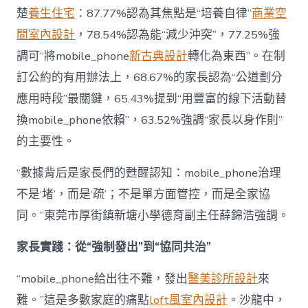
楚
養生住宅
：87.77%認為其焦點是“培養自律”
商業空
間室內設計
，78.54%認為能“減少沖突”，77.25%強
調可“將mobile_phone
新古典設計
轉化為東西”。在制
訂公約的有用辦法上，68.67%的家長認為“公道劃分
應用時段”最關鍵，65.43%提到“用豐富的線下活動替
換mobile_phone依賴”，63.52%強調“家長以身作則”
的主要性。
“數據背后是家長們的甦醒認知：mobile_phone治理
不是‘堵’，而是‘疏’；不是單方面管控，而是全家協
同。”東莞市厚街鎮新塘小學德育副主任薛錦浩強調。
家長實踐：從“強制發出”到“協同共治”
“mobile_phone給出往不難，發出
醫美診所設計
來
難。”這是多數家庭的痛點
loft風室內設計
。沙龍中，