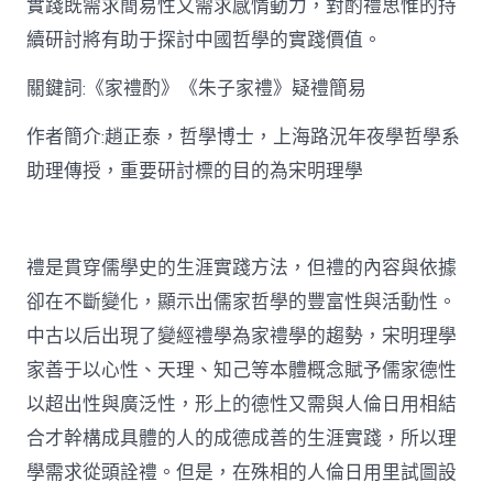
實踐既需求簡易性又需求感情動力，對酌禮思惟的持
禮
思
續研討將有助于探討中國哲學的實踐價值。
惟
研
關鍵詞:《家禮酌》《朱子家禮》疑禮簡易
討〉
中
作者簡介:趙正泰，哲學博士，上海路況年夜學哲學系
助理傳授，重要研討標的目的為宋明理學
禮是貫穿儒學史的生涯實踐方法，但禮的內容與依據
卻在不斷變化，顯示出儒家哲學的豐富性與活動性。
中古以后出現了變經禮學為家禮學的趨勢，宋明理學
家善于以心性、天理、知己等本體概念賦予儒家德性
以超出性與廣泛性，形上的德性又需與人倫日用相結
合才幹構成具體的人的成德成善的生涯實踐，所以理
學需求從頭詮禮。但是，在殊相的人倫日用里試圖設