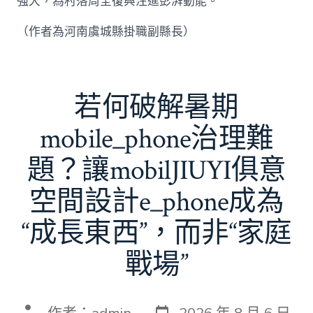
強大，為村落周全復興注進彭湃動能。
（作者為河南虞城縣掛職副縣長）
若何破解暑期
mobile_phone治理難
題？讓mobilJIUYI俱意
空間設計e_phone成為
“成長東西”，而非“家庭
戰場”
發
文
作者：
admin
2026 年 8 月 6 日