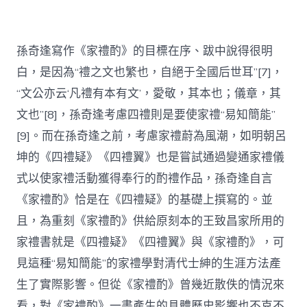
孫奇逢寫作《家禮酌》的目標在序、跋中說得很明
白，是因為“禮之文也繁也，自絕于全國后世耳”[7]，
“文公亦云‘凡禮有本有文’，愛敬，其本也；儀章，其
文也”[8]，孫奇逢考慮四禮則是要使家禮“易知簡能”
[9]。而在孫奇逢之前，考慮家禮蔚為風潮，如明朝呂
坤的《四禮疑》《四禮翼》也是嘗試通過變通家禮儀
式以使家禮活動獲得奉行的酌禮作品，孫奇逢自言
《家禮酌》恰是在《四禮疑》的基礎上撰寫的。並
且，為重刻《家禮酌》供給原刻本的王致昌家所用的
家禮書就是《四禮疑》《四禮翼》與《家禮酌》，可
見這種“易知簡能”的家禮學對清代士紳的生涯方法產
生了實際影響。但從《家禮酌》曾幾近散佚的情況來
看，對《家禮酌》一書產生的具體歷史影響也不克不