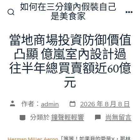
跳
如何在三分鐘內假裝自己
至
是美食家
搜
選
主
尋
單
切
要
當地商場投資防御價值
換
內
開
關
凸顯 億嵐室內設計過
容
往半年總買賣額近60億
元
發
文
作者：
admin
2026 年 8 月 8 日
表
章
日
作
分
在
分類於
鐘聲輕輕響
尚無留言
期
者
類
〈當
地
商
Herman Miller Aeron
「等等！如果我的愛是X，那林