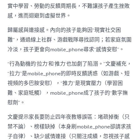
實中學習、勞動的反饋周期長，不難讓孩子產生挫敗
感，進而迴避到虛擬世界。
歸屬感與連接感。內向的孩子能夠因“現實社交困
難”，通過線上社群、游戲戰隊尋找認同；若家庭氛圍
冷淡，孩子更會向mobile_phone尋求“感情安慰”。
“行為動機的‘拉力’和‘推力’也加劇了陷溺。”文慶補充，
“拉力”是mobile_phone的即時反饋誘惑（如游戲、短
視頻的多巴胺安慰），“推力”是現實壓力（學習困
難、家庭牴觸），mobile_phone成了孩子的“數字撫
慰劑”。
文慶提示家長要防止四年夜教導誤區：堵疏掉衡（只
禁不論）、榜樣缺掉（本身刷mobile_phone卻請求孩
子自律）、缺少感情連接（只關注成績，忽視孩子感