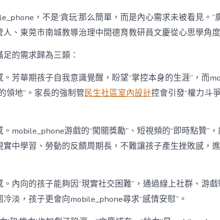
ile_phone，不是‘貪玩’那么簡單，而是內心需求未被看見。
管人、東莞市南城教導治理中間德育教研員文慶從心思學角
滿足的需求歸為三類：
。芳華期孩子自我意識覺醒，盼望“掌控本身的生涯”，而mobil
的領地”。家長的強制管
民生社區室內設計
控會引發“權力斗
mobile_phone游戲的“闖關獎勵”、短視頻的“即時點贊”
現實中學習、勞動的反饋周期長，不難讓孩子產生挫敗感，
感。內向的孩子能夠因“現實社交困難”，通過線上社群、游戲
淡，孩子更會向mobile_phone尋求“感情安慰”。