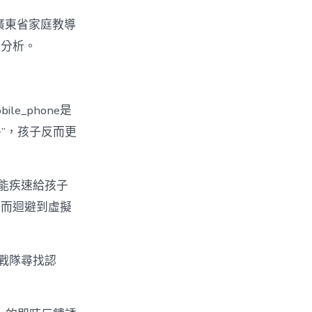
”廣東省家庭教導
度分析。
e_phone是
爭”，孩子反而更
，能疾速給孩子
進而迴避到虛擬
戰隊尋找認