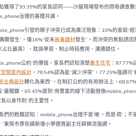
為
點獲得了93.35%的家長認同——沙龍現場發布的問卷調查
“成
le_phone治理的基礎共識。
長
東
西”，
bile_phone引發的親子沖突已成為廣泛現象：10%的家庭“
而
“偶爾發生”，僅16%“從未
無毒建材
發生”。而沖突的焦點誘因
非
“家
（占比最高）、耽誤學習、制止時段應用、溝通錯位。
庭
戰
ile_phone公約”的價值，家長們認知清楚
養生住宅
：87.77
場”〉
中
業空間室內設計
，78.54%認為能“減少沖突”，77.25%強調可“
新古典設計
轉化為東西”。在制訂公約的有用辦法上，68.67
最關鍵，65.43%提到“用豐富的線下活動替換mobile_phon
“家長以身作則”的主要性。
們的甦醒認知：mobile_phone治理不是‘堵’，而是‘疏’；
。”東莞市厚街鎮新塘小學德育副主任薛錦浩強調。