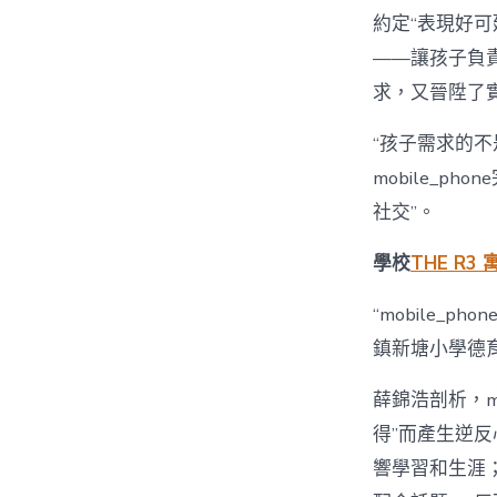
約定“表現好可延
——讓孩子負
求，又晉陞了
“孩子需求的不
mobile_
社交”。
學校
THE R3 
“mobile_
鎮新塘小學德
薛錦浩剖析，m
得”而產生逆
響學習和生涯