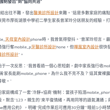
強制發出”到“協同共治”
hone給出往不難，發出
醫美診所設計
來難。”這是多數家庭的痛
東莞市厚街湖景中學初二學生家長曾潔玲分送朋友的經驗，打
e_
天母室內設計
phone時，我曾氣得發抖。”曾潔玲坦言，
行奪mobile_p
牙醫診所設計
hone，但
禪風室內設計
很快
醫診所設計
”。
于一次反思：“我曾看過一個心思短劇，劇中家長強行收mobile
稱‘家長能刷mobile_phone，為什么我不克不及？’這其實
敬。”
家庭構成了一套“冷靜+協商”機制：當孩子陷溺mobile_pho
吸，默念“123，親生的”來平復情緒，再用同等的語氣溝通；
phone應用公約》，明確“完成作業后可應用30分鐘”“睡前1小