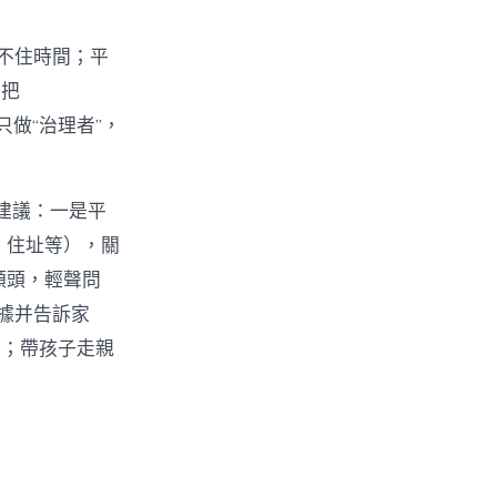
管不住時間；平
只把
只做“治理者”，
軌建議：一是平
號、住址等），關
的額頭，輕聲問
據并告訴家
野；帶孩子走親