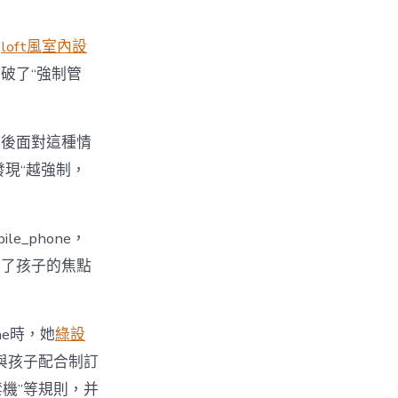
點
loft風室內設
破了“強制管
最後面對這種情
發現“越強制，
_phone，
裸露了孩子的焦點
ne時，她
綠設
與孩子配合制訂
時禁機”等規則，并