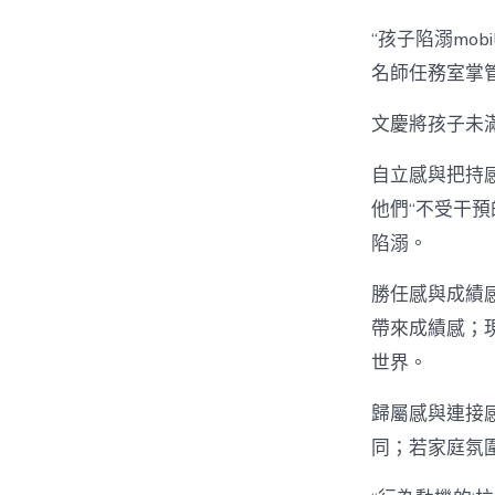
“孩子陷溺mob
名師任務室掌
文慶將孩子未
自立感與把持感
他們“不受干預
陷溺。
勝任感與成績感。
帶來成績感；
世界。
歸屬感與連接
同；若家庭氛圍冷