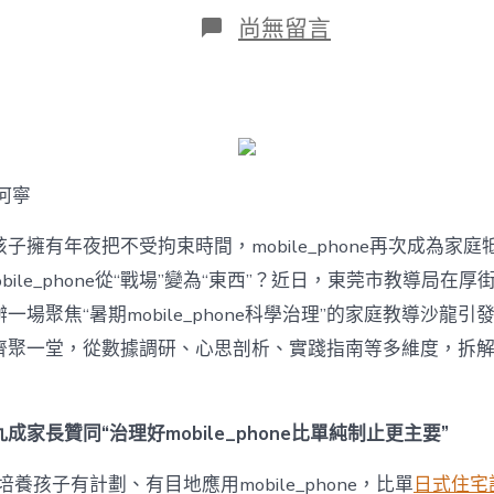
日
在
尚無留言
期
〈若
何
破
解
暑
期
mobile_phone
何寧
治
理
難
子擁有年夜把不受拘束時間，mobile_phone再次成為家庭
題？
bile_phone從“戰場”變為“東西”？近日，東莞市教導局在厚
讓
mobilJIUYI
一場聚焦“暑期mobile_phone科學治理”的家庭教導沙龍
俱
聚一堂，從數據調研、心思剖析、實踐指南等多維度，拆解mobi
意
空
間
設
成家長贊同“治理好mobile_phone比單純制止更主要”
計
e_phone
養孩子有計劃、有目地應用mobile_phone，比單
日式住宅
成