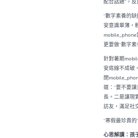
配合話題”，
“數字素養的
安意識單薄，
mobile_
更要做“數字素
針對暑期mobil
安底線不成破。
閉mobile
道：“要不要
長。二是讓現
訪友，滿足社
“寒假最珍貴的
心思解讀：孩子陷