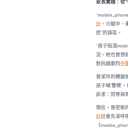
家長實踐：從“
“mobile_p
計
。沙龍中，
控”的誤區。
“孩子陷溺mobil
況，她也曾想過強
對抗越劇烈
中
曾潔玲的轉變始
孩子喊‘雙標’，
訴求：同等與尊
現在，曾密斯的
計師
會先深呼
《mobile_