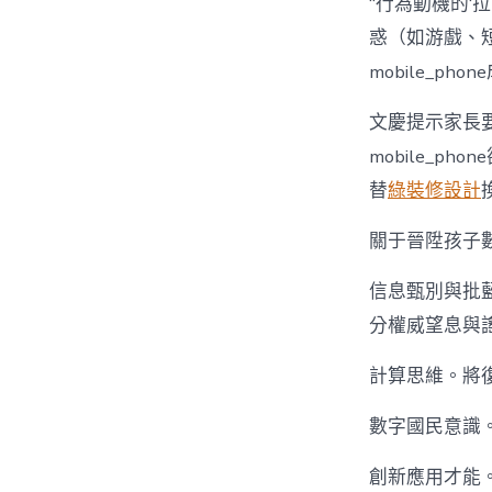
“行為動機的‘拉
惑（如游戲、
mobile_ph
文慶提示家長
mobile_
替
綠裝修設計
關于晉陞孩子
信息甄別與批
分權威望息與謠
計算思維。將復
數字國民意識
創新應用才能。