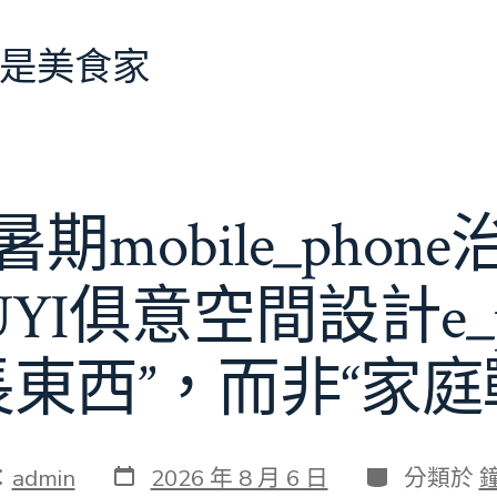
是美食家
期mobile_phon
JIUYI俱意空間設計e_
長東西”，而非“家庭
發
分
：
admin
2026 年 8 月 6 日
分類於
表
類