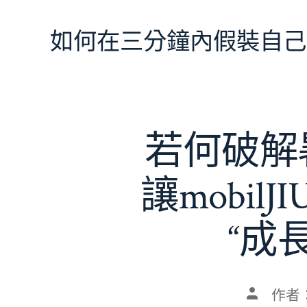
跳
至
如何在三分鐘內假裝自己
主
要
內
容
若何破解暑
讓mobil
“成
文
作者