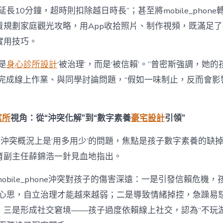
長10分鐘，超時則扣除越日時長”；甚至將mobile_phone
責規劃家庭觀光攻略，用App收拾照片、制作視頻，既滿足
實用技巧。
是
身心診所設計
‘被治理’，而是‘被信賴’。”曾密斯強調，她
phone完成線上作業、與同學討論問題，“假如一味制止，反而會
寓所
視角：從“沖突化解”到“數字素養
豪宅設計
引領”
phone沖突概況上是‘用多用少’的問題，焦點是孩子數字素養的缺
育副主任薛錦浩一針見血地指出。
obile_phone沖突對孩子的傷害深遠：一是引發信賴危機，
反心思，自立治理才能越來越弱；二是導致情緒掉控，急躁易
；三是形成社交窘境——孩子過度依賴線上社交，認為“不玩