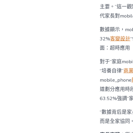
主要。”這一觀
代家長對mobi
數據顯示，mo
32%
客變設計
面：超時應用
對于“家庭mob
“培養自律”
商
mobile_phone
道劃分應用時段”
63.52%強調
“數據背后是家長
而是全家協同