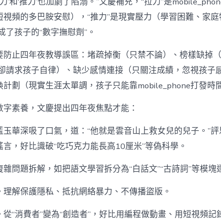
力’和‘推力’也加劇了陷溺。”文慶補充，“拉力”是mobile_ph
短視頻的多巴胺安慰），“推力”是現實壓力（學習困難、家庭
one成了孩子的“數字撫慰劑”。
要防止四年夜教導誤區：堵疏掉衡（只禁不論）、榜樣缺掉
phone卻請求孩子自律）、缺少感情連接（只關注成績，忽視孩
換計劃（現實生涯太單調，孩子只能靠mobile_phone打發時
數字素養，文慶提出四年夜焦點才能：
藍玉華深吸了口氣，道：“他就是雲音山上救女兒的兒子。”評
言，好比識破“吃巧克力能長高10厘米”等偽科學。
雜問題拆解，如把語文學習拆分為“白話文”“古詩詞”等模塊
。理解保護隱私、抵抗網絡暴力、不傳播盜版。
從“消費者”變為“創造者”，好比用編程做動畫、用短視頻記