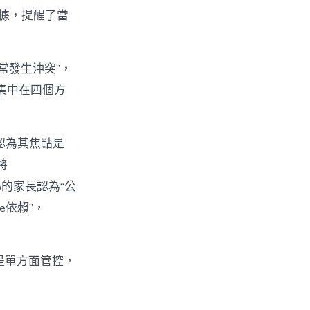
數據，提醒了當
經常發生沖突”，
集中在四個方
%認為其焦點是
將
%的家長認為“公
e依賴”，
不是單方面管控，