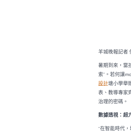
章
作
者
羊城晚報記者 
暑期到來，當孩
索”。若何讓mo
設計
塘小學舉辦
表、教導專家齊
治理的密碼。
數據透視：超九
“在智能時代，培