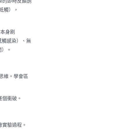
one的即時反饋誘
牴觸），
（本身刷
子感觸感染）、無
間）。
思維。學會區
逐個衝破。
錄實驗過程。