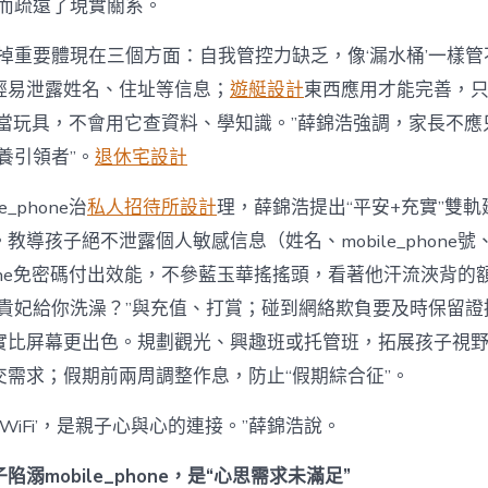
反而疏遠了現實關系。
缺掉重要體現在三個方面：自我管控力缺乏，像‘漏水桶’一樣
輕易泄露姓名、住址等信息；
遊艇設計
東西應用才能完善，
phone當玩具，不會用它查資料、學知識。”薛錦浩強調，家長不應
養引領者”。
退休宅設計
e_phone治
私人招待所設計
理，薛錦浩提出“平安+充實”雙
教導孩子絕不泄露個人敏感信息（姓名、mobile_phone
_phone免密碼付出效能，不參藍玉華搖搖頭，看著他汗流浹背
讓貴妃給你洗澡？”與充值、打賞；碰到網絡欺負要及時保留證
實比屏幕更出色。規劃觀光、興趣班或托管班，拓展孩子視
交需求；假期前兩周調整作息，防止“假期綜合征”。
‘WiFi’，是親子心與心的連接。”薛錦浩說。
溺mobile_phone，是“心思需求未滿足”