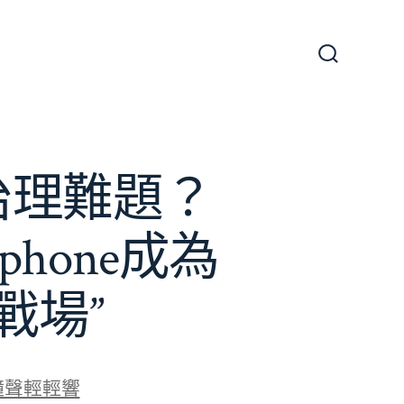
搜
尋
切
換
開
關
e治理難題？
phone成為
戰場”
鐘聲輕輕響