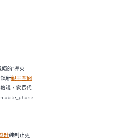
牴觸的“導火
街鎮新
親子空間
引發熱議，家長代
le_phone
設計
純制止更