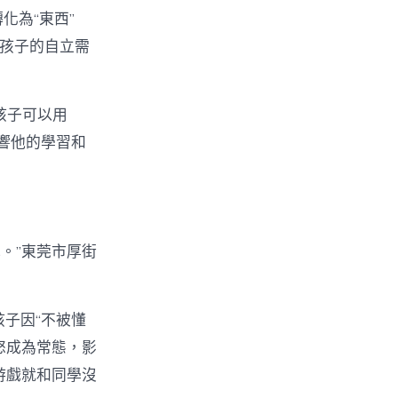
轉化為“東西”
了孩子的自立需
的孩子可以用
影響他的學習和
掉。”東莞市厚街
孩子因“不被懂
怒成為常態，影
游戲就和同學沒