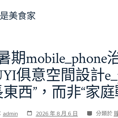
是美食家
期mobile_phon
JIUYI俱意空間設計e_
長東西”，而非“家庭
發
分
：
admin
2026 年 8 月 6 日
分類於
表
類