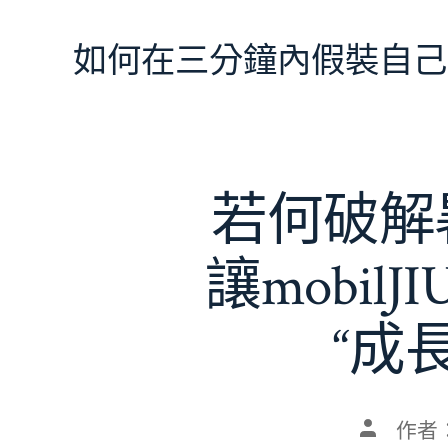
跳
至
如何在三分鐘內假裝自己
主
要
內
容
若何破解暑
讓mobil
“成
文
作者