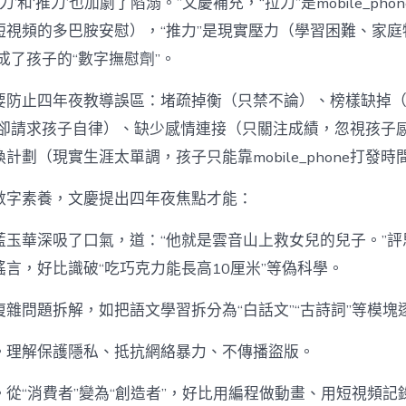
力’和‘推力’也加劇了陷溺。”文慶補充，“拉力”是mobile_ph
短視頻的多巴胺安慰），“推力”是現實壓力（學習困難、家庭
one成了孩子的“數字撫慰劑”。
要防止四年夜教導誤區：堵疏掉衡（只禁不論）、榜樣缺掉
phone卻請求孩子自律）、缺少感情連接（只關注成績，忽視孩
換計劃（現實生涯太單調，孩子只能靠mobile_phone打發時
數字素養，文慶提出四年夜焦點才能：
藍玉華深吸了口氣，道：“他就是雲音山上救女兒的兒子。”評
言，好比識破“吃巧克力能長高10厘米”等偽科學。
雜問題拆解，如把語文學習拆分為“白話文”“古詩詞”等模塊
。理解保護隱私、抵抗網絡暴力、不傳播盜版。
從“消費者”變為“創造者”，好比用編程做動畫、用短視頻記