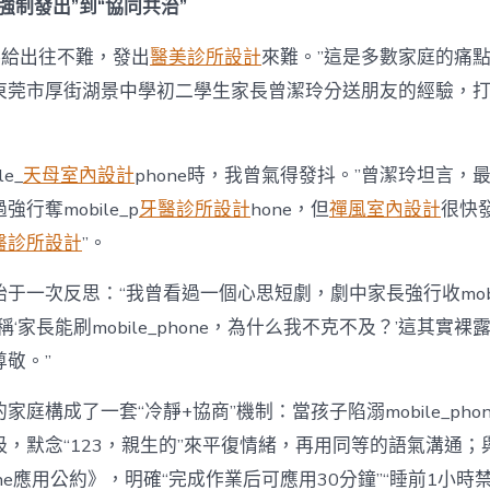
強制發出”到“協同共治”
hone給出往不難，發出
醫美診所設計
來難。”這是多數家庭的痛
東莞市厚街湖景中學初二學生家長曾潔玲分送朋友的經驗，打
e_
天母室內設計
phone時，我曾氣得發抖。”曾潔玲坦言，
行奪mobile_p
牙醫診所設計
hone，但
禪風室內設計
很快
醫診所設計
”。
于一次反思：“我曾看過一個心思短劇，劇中家長強行收mobile
稱‘家長能刷mobile_phone，為什么我不克不及？’這其實
敬。”
家庭構成了一套“冷靜+協商”機制：當孩子陷溺mobile_pho
吸，默念“123，親生的”來平復情緒，再用同等的語氣溝通；
phone應用公約》，明確“完成作業后可應用30分鐘”“睡前1小