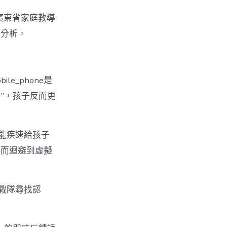
”廣東省家庭教導
度分析。
e_phone是
爭”，孩子反而更
，能疾速給孩子
進而迴避到虛擬
戰隊尋找認