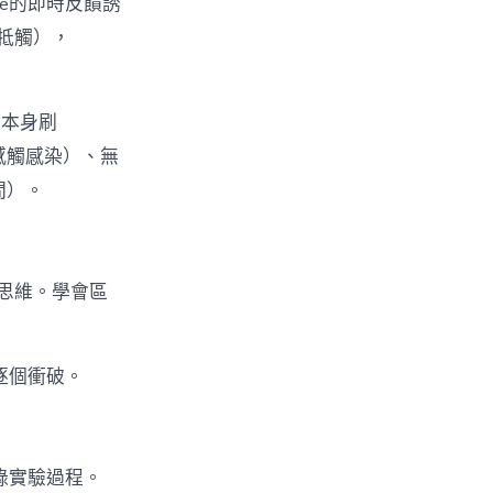
one的即時反饋誘
牴觸），
（本身刷
子感觸感染）、無
間）。
思維。學會區
逐個衝破。
錄實驗過程。