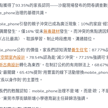
為
點獲得了93.35%的家長認同——沙龍現場發布的問卷調查
“成
le_phone治理的基礎共識。
長
東
西”，
bile_phone引發的親子沖突已成為廣泛現象：10%的家庭“
而
“偶爾發生”，僅16%“從未
無毒建材
發生”。而沖突的焦點誘因
非
“家
（占比最高）、耽誤學習、制止時段應用、溝通錯位。
庭
戰
ile_phone公約”的價值，家長們認知清楚
養生住宅
：87.77
場”〉
中
業空間室內設計
，78.54%認為能“減少沖突”，77.25%強調可“
新古典設計
轉化為東西”。在制訂公約的有用辦法上，68.67
最關鍵，65.43%提到“用豐富的線下活動替換mobile_phon
“家長以身作則”的主要性。
們的甦醒認知：mobile_phone治理不是‘堵’，而是‘疏’；
。”東莞市厚街鎮新塘小學德育副主任薛錦浩強調。