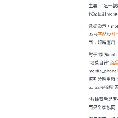
主要。”這一觀
代家長對mobi
數據顯示，mo
32%
客變設計
面：超時應用
對于“家庭mob
“培養自律”
商
mobile_phone
道劃分應用時段”
63.52%強調
“數據背后是家長
而是全家協同