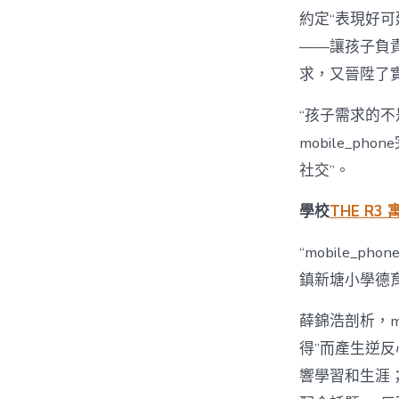
約定“表現好可延
——讓孩子負
求，又晉陞了
“孩子需求的不
mobile_
社交”。
學校
THE R3 
“mobile_
鎮新塘小學德
薛錦浩剖析，m
得”而產生逆
響學習和生涯