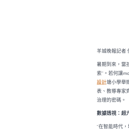
章
作
者
羊城晚報記者 
暑期到來，當孩
索”。若何讓mo
設計
塘小學舉辦
表、教導專家齊
治理的密碼。
數據透視：超九
“在智能時代，培