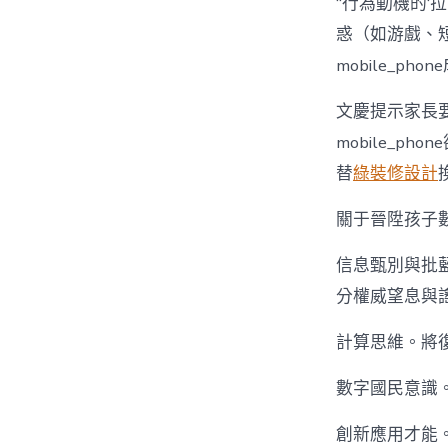
“行為動機的‘拉
惑（如游戲、
mobile_ph
文慶提示家長
mobile_
替
綠裝修設計
關于晉陞孩子
信息甄別與批
分權威望息與謠
計算思維。將復
數字國民意識
創新應用才能。