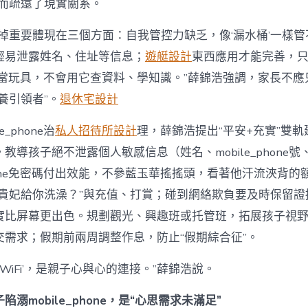
反而疏遠了現實關系。
缺掉重要體現在三個方面：自我管控力缺乏，像‘漏水桶’一樣
輕易泄露姓名、住址等信息；
遊艇設計
東西應用才能完善，
phone當玩具，不會用它查資料、學知識。”薛錦浩強調，家長不應
養引領者”。
退休宅設計
e_phone治
私人招待所設計
理，薛錦浩提出“平安+充實”雙
教導孩子絕不泄露個人敏感信息（姓名、mobile_phone
_phone免密碼付出效能，不參藍玉華搖搖頭，看著他汗流浹背
讓貴妃給你洗澡？”與充值、打賞；碰到網絡欺負要及時保留證
實比屏幕更出色。規劃觀光、興趣班或托管班，拓展孩子視
交需求；假期前兩周調整作息，防止“假期綜合征”。
‘WiFi’，是親子心與心的連接。”薛錦浩說。
溺mobile_phone，是“心思需求未滿足”