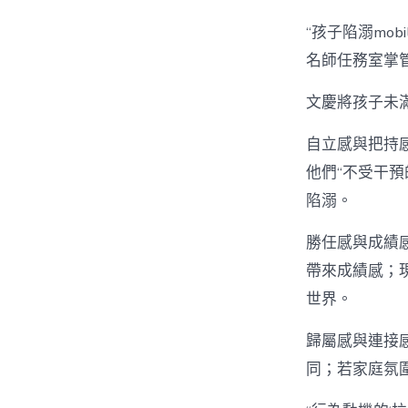
“孩子陷溺mob
名師任務室掌
文慶將孩子未
自立感與把持感
他們“不受干預
陷溺。
勝任感與成績感。
帶來成績感；
世界。
歸屬感與連接
同；若家庭氛圍冷