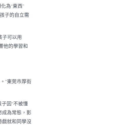
轉化為“東西”
了孩子的自立需
的孩子可以用
影響他的學習和
掉。”東莞市厚街
孩子因“不被懂
怒成為常態，影
游戲就和同學沒