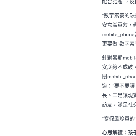
配合話題”，
“數字素養的
安意識單薄，
mobile_
更要做“數字素
針對暑期mobil
安底線不成破。
閉mobile
道：“要不要
長。二是讓現
訪友，滿足社
“寒假最珍貴的
心思解讀：孩子陷