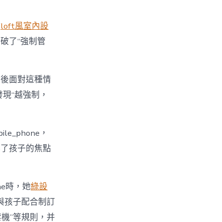
點
loft風室內設
破了“強制管
最後面對這種情
發現“越強制，
_phone，
裸露了孩子的焦點
ne時，她
綠設
與孩子配合制訂
時禁機”等規則，并