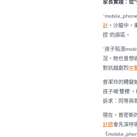
家長實踐：從“
“mobile_p
計
。沙龍中，
控”的誤區。
“孩子陷溺mobil
況，她也曾想過強
對抗越劇烈
中
曾潔玲的轉變始
孩子喊‘雙標’，
訴求：同等與尊
現在，曾密斯的
計師
會先深呼
《mobile_