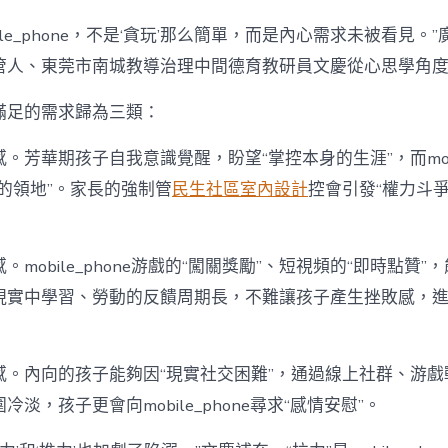
ile_phone，不是‘貪玩’那么簡單，而是內心需求未被看見。
管人、東莞市南城教導治理中間德育教研員文慶從心思學角
滿足的需求歸為三類：
。芳華期孩子自我意識覺醒，盼望“掌控本身的生涯”，而mobil
的領地”。家長的強制管
民生社區室內設計
控會引發“權力斗
mobile_phone游戲的“闖關獎勵”、短視頻的“即時點贊”
現實中學習、勞動的反饋周期長，不難讓孩子產生挫敗感，
感。內向的孩子能夠因“現實社交困難”，通過線上社群、游戲
淡，孩子更會向mobile_phone尋求“感情安慰”。