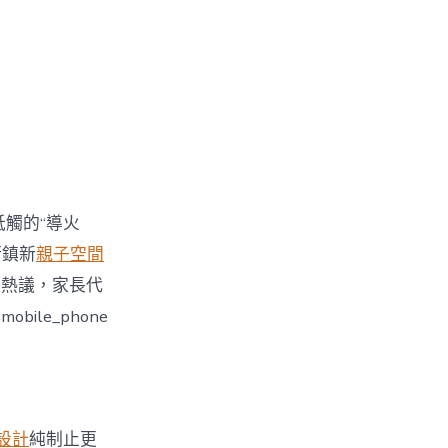
牴觸的“導火
街鎮新
親子空間
引發熱議，家長代
le_phone
設計
純制止更