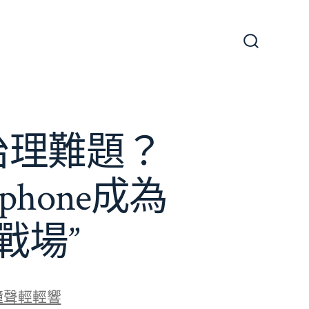
搜
尋
切
換
開
關
e治理難題？
phone成為
戰場”
鐘聲輕輕響