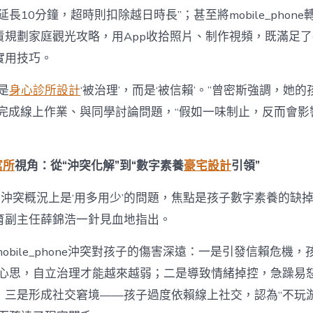
長10分鐘，超時則扣除越日時長”；甚至將mobile_phone
責規劃家庭觀光攻略，用App收拾照片、制作視頻，既滿足
實用技巧。
是
身心診所設計
‘被治理’，而是‘被信賴’。”曾密斯強調，她
phone完成線上作業、與同學討論問題，“假如一味制止，反而會
寓所
視角：從“沖突化解”到“數字素養
豪宅設計
引領”
phone沖突概況上是‘用多用少’的問題，焦點是孩子數字素養的缺
育副主任薛錦浩一針見血地指出。
obile_phone沖突對孩子的傷害深遠：一是引發信賴危機，
反心思，自立治理才能越來越弱；二是導致情緒掉控，急躁易
；三是形成社交窘境——孩子過度依賴線上社交，認為“不玩