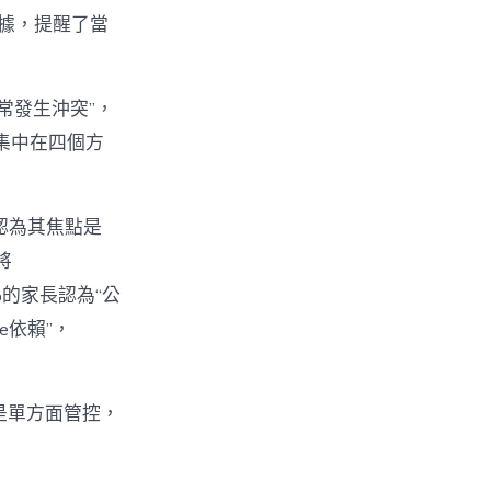
數據，提醒了當
經常發生沖突”，
集中在四個方
%認為其焦點是
將
%的家長認為“公
e依賴”，
不是單方面管控，