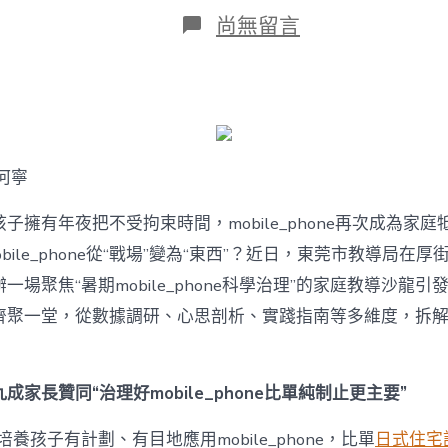
日
在
尚無留言
期
〈若
何
破
解
暑
期
mobile_phone
何寧
治
理
難
子擁有年夜把不受拘束時間，mobile_phone再次成為家庭
題？
bile_phone從“戰場”變為“東西”？近日，東莞市教導局在厚
讓
mobilJIUYI
一場聚焦“暑期mobile_phone科學治理”的家庭教導沙龍
俱
聚一堂，從數據調研、心思剖析、實踐指南等多維度，拆解mobi
意
空
間
設
成家長贊同“治理好mobile_phone比單純制止更主要”
計
e_phone
養孩子有計劃、有目地應用mobile_phone，比單
日式住宅
成