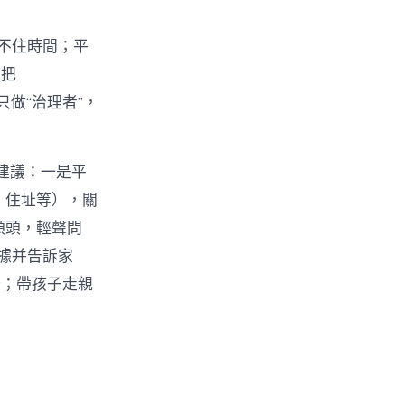
管不住時間；平
只把
只做“治理者”，
軌建議：一是平
號、住址等），關
的額頭，輕聲問
據并告訴家
野；帶孩子走親