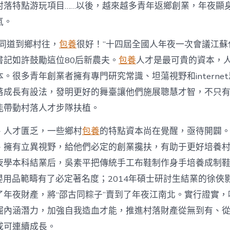
注
村落特點游玩項目……以後，越來越多青年返鄉創業，年夜顯
進
人
氣。
才
死
的同道到鄉村往，
包養
很好！”十四屆全國人年夜一次會議江蘇
水
書記如許鼓勵這位80后新農夫。
包養
人才是最可貴的資本，
甜
心
。很多青年創業者擁有專門研究常識、坦蕩視野和interne
寶
落成長有設法，發明更好的舞臺讓他們施展聰慧才智，不只
物
查
能帶動村落人才步隊扶植。
包
養
、人才匱乏，一些鄉村
包養
的特點資本尚在覺醒，亟待開闢
網
_
、擁有立異視野，給他們必定的創業攙扶，有助于更好培養
中
夜學本科結業后，吳素平把傳統手工布鞋制作身手培養成制鞋
國
網〉
在母嬰用品範疇有了必定著名度；2014年碩士研討生結業的徐
中
了年夜財產，將“邵古同粽子”賣到了年夜江南北。實行證實，
掘內涵潛力，加強自我造血才能，推進村落財產從無到有、
成可連續成長。