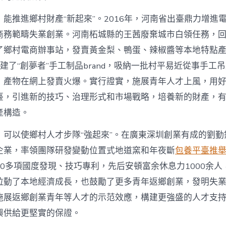
能推進鄉村財產“新起來”。2016年，河南省出臺鼎力增進
商務範疇失業創業。河南柘城縣的王茜廢棄城市白領任務，
了鄉村電商辦事站，發賣黃金梨、鴨蛋、辣椒醬等本地特點
她創建了“創夢者”手工制品brand，吸納一批村平易近從事手工
，產物在網上發賣火爆。實行證實，施展青年人才上風，用
臺，引進新的技巧、治理形式和市場戰略，培養新的財產，
產構造。
，可以使鄉村人才步隊“強起來”。在廣東深圳創業有成的劉勤
企業，率領團隊研發變動位置式地道窯和年夜斷
包養平臺推
0多項國度發現、技巧專利，先后安頓富余休息力1000余人
拉動了本地經濟成長，也鼓勵了更多青年返鄉創業，發明失
施展返鄉創業青年等人才的示范效應，構建更強盛的人才支
興供給更堅實的保證。