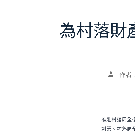
為村落財
文
作者
章
作
者
推進村落周全
創業、村落周全