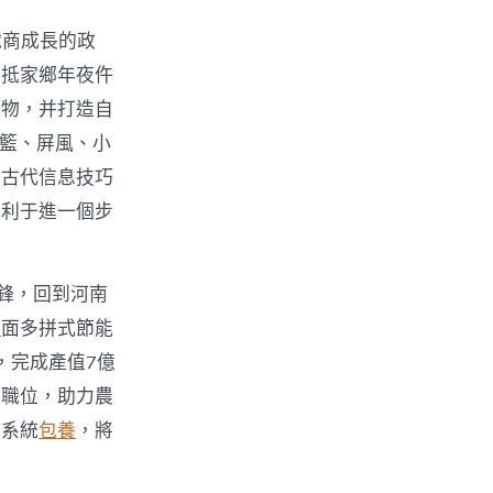
電商成長的政
回抵家鄉年夜仵
產物，并打造自
吊籃、屏風、小
好古代信息技巧
有利于進一個步
鋒，回到河南
舉
面多拼式節能
，完成產值7億
業職位，助力農
持系統
包養
，將