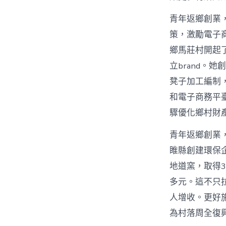
青年返鄉創業，
策，激勵電子
鄉馬莊村開起
立brand。
凳子加工編制
和電子商務平
驟優化鄉村財
青年返鄉創業
睢縣創建環保
地道窯，取得3
多元。這不只
人增收。更好
為村落周全復