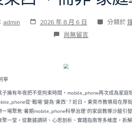
發
分
：
admin
2026 年 8 月 6 日
分類於
表
類
日
在
尚無留言
期
〈若
何
破
解
暑
期
mobile_phone
何寧
治
理
難
子擁有年夜把不受拘束時間，mobile_phone再次成為家庭
題？
bile_phone從“戰場”變為“東西”？近日，東莞市教導局在厚
讓
mobilJIUYI
一場聚焦“暑期mobile_phone科學治理”的家庭教導沙龍
俱
聚一堂，從數據調研、心思剖析、實踐指南等多維度，拆解mobi
意
空