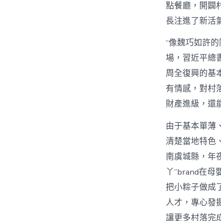
點餐廳，開闢
長注進了新活
“像魏巧如許
場，習近平總
周全復興的基本
有情感，對村
財產進級，還
由于基本單薄
清楚當地特色
南虞城縣，年
丫”brand
把小粽子做成
人才，專心發
讓更多村落完