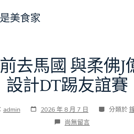
是美食家
前去馬國 與柔佛
設計DT踢友誼賽
發
分
：
admin
2026 年 8 月 7 日
分類於
表
類
日
在
尚無留言
期
〈切
爾