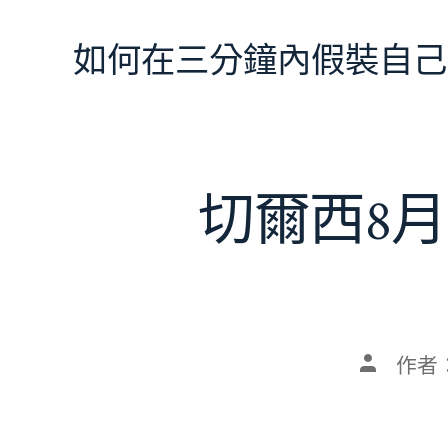
跳
至
如何在三分鐘內假裝自己
主
要
內
容
切爾西8月
文
作者
章
作
者