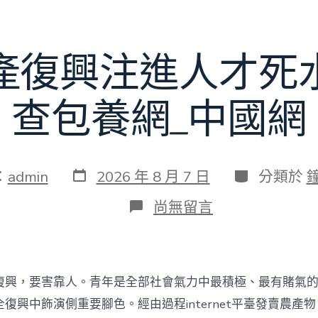
賽〉
中
產復興注進人才死
查包養網_中國網
發
分
：
admin
2026 年 8 月 7 日
分類於
表
類
日
在
尚無留言
期
〈為
村
落
財
產
復興，要害靠人。青年是全部社會氣力中最積極、最有賭氣
復
興
復興中飾演側重要腳色。經由過程internet平臺發賣農產