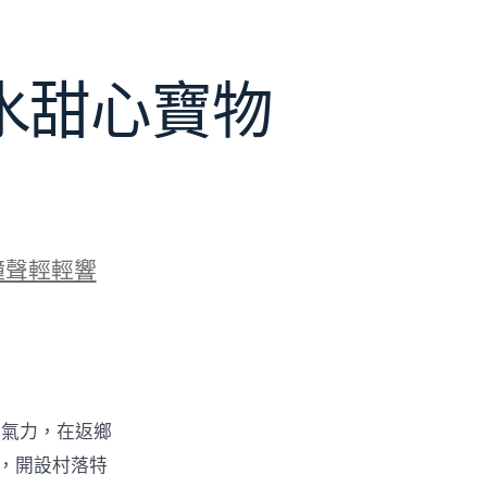
水甜心寶物
鐘聲輕輕響
的氣力，在返鄉
物，開設村落特