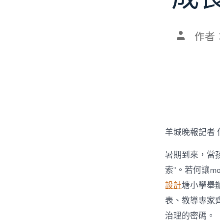
文
作者
章
作
者
羊城晚報記者 
暑期到來，當孩
索”。若何讓mo
設計
塘小學舉辦
表、教導專家齊
治理的密碼。