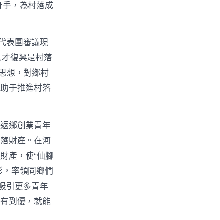
身手，為村落成
代表團審議現
人才復興是村落
t思想，對鄉村
有助于推進村落
。返鄉創業青年
村落財產。在河
財產，使“仙腳
俠影，率領同鄉們
吸引更多青年
從有到優，就能