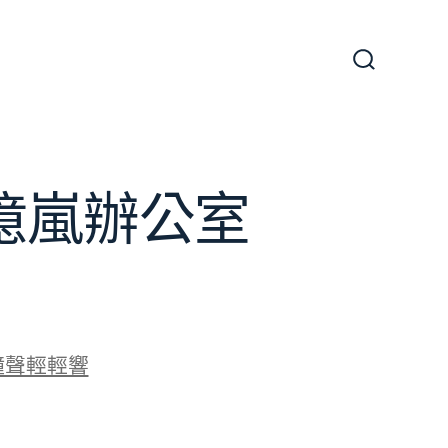
搜
尋
切
換
開
關
J億嵐辦公室
鐘聲輕輕響