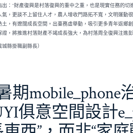
指出：“財產復興是村落復興的重中之重，也是現實任務的切
人氣，更談不上留住人才，農人增收門路拓不寬，文明運動很
熱土，有遼闊成長空間。出臺務虛舉動，吸引更多青年返鄉
保證，將推進村落財產不竭成長強大，為村落周全復興注進
虞城縣掛職副縣長）
期mobile_phon
JIUYI俱意空間設計e_
長東西”，而非“家庭