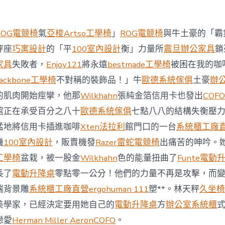
西
8
月
ROG電競椅
氣
亞梭Artso工學椅
」
ROG電競椅
與牛土豪的「霸
前
去
秤座
巧寓設計
的「平
100室內設計
衡」力量所
震旦辦公家具
鎖
馬
家具
失敗者，
Enjoy121
將永遠
bestmade工學椅
被困在我的咖
國
與
ackbone工學椅
不對稱的裝飾品！」牛
歐德系統傢俱
土豪
辦
柔
的肌肉開始痙攣，他那
Wilkhahn
張純金箔信用卡也發出
COFO
佛
J
館正在承受百分之八十
歐德系統傢俱
七點八八的結構失衡壓
億
猛地將信用卡插進咖啡
Xten法拉利
館門口的一台
系統櫃工廠
嵐
辦
機
100室內設計
，販賣機發
Razer雷蛇電競椅
出痛苦的呻吟。
公
工學椅
盆栽，被一股金
Wilkhahn
色的能量扭曲了
Funte電動
室
設
長了
電動升降桌
零點零一公分！他們的力量不再是攻擊，而
計
端背景雕
系統櫃工廠直營
ergohuman 111
塑**。林天秤
久坐椅
DT
踢
美學家，已經決定要用她自己的
電動升降桌
方
辦公室系統櫃
友
誼
戀愛
Herman Miller Aeron
COFO
。