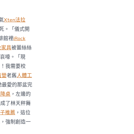
氣
Xten法拉
死。「儀式開
啡館裡
iRock
公家具
被蕾絲絲
哀嚎。「現
力！我需要校
直營
老舊
人體工
她最愛的那盆完
升降桌
，左邊的
變成了林天秤舞
子推薦
，這位
式，強制創造一