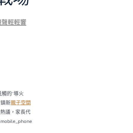
鐘聲輕輕響
牴觸的“導火
街鎮新
親子空間
引發熱議，家長代
le_phone