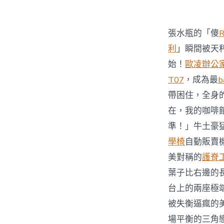
張水瓶的「傻
利
」瞬間被天
始！
歐凌辦公
T07
，成為最
b
帶困住，全身
在，我的咖啡
準！」牛土豪
學椅
自動販賣
美對稱的
護脊
葉子比右邊的
台上的兩座極
被失衡逼瘋的
場平衡的三角