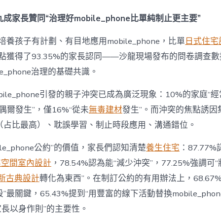
間
設
成家長贊同“治理好mobile_phone比單純制止更主要”
計
e_phone
養孩子有計劃、有目地應用mobile_phone，比單
日式住宅
成
為
點獲得了93.35%的家長認同——沙龍現場發布的問卷調查
“成
le_phone治理的基礎共識。
長
東
西”，
bile_phone引發的親子沖突已成為廣泛現象：10%的家庭“
而
“偶爾發生”，僅16%“從未
無毒建材
發生”。而沖突的焦點誘因
非
“家
（占比最高）、耽誤學習、制止時段應用、溝通錯位。
庭
戰
ile_phone公約”的價值，家長們認知清楚
養生住宅
：87.77
場”〉
中
業空間室內設計
，78.54%認為能“減少沖突”，77.25%強調可“
新古典設計
轉化為東西”。在制訂公約的有用辦法上，68.67
最關鍵，65.43%提到“用豐富的線下活動替換mobile_phon
“家長以身作則”的主要性。