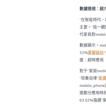
數據透視：超九
“在智能時代，培
主要。”這一觀
代家長對mobi
數據顯示，mo
32%
客變設計
面：超時應用
對于“家庭mob
“培養自律”
商
mobile_phone
道劃分應用時段”
63.52%強調