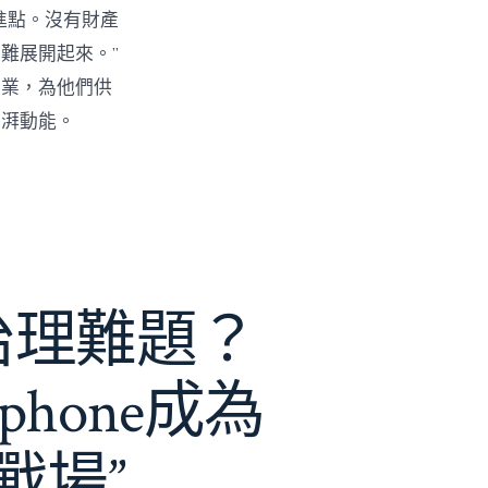
進點。沒有財產
難展開起來。”
創業，為他們供
彭湃動能。
e治理難題？
phone成為
戰場”