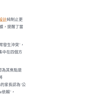
設計
純制止更
數據，提醒了當
經常發生沖突”，
集中在四個方
%認為其焦點是
將
%的家長認為“公
e依賴”，