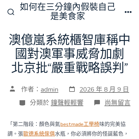
跳
如何在三分鐘內假裝自己
至
是美食家
搜
選
主
尋
單
切
要
澳億嵐系統櫃智庫稱中
換
內
開
關
國對澳軍事威脅加劇
容
北京批“嚴重戰略誤判”
發
文
作者：
admin
2026 年 8 月 9 日
表
章
日
作
分
在
分類於
鐘聲輕輕響
尚無留言
期
者
類
〈澳
億
嵐
「第二階段：顏色與氣
bestmade工學椅
味的完美協
系
統
調。張
歐德系統傢俱
水瓶，你必須將你的怪誕藍色，