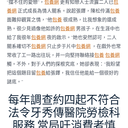
“擋不住的愛戀”，
包養網
更有知戀人士流露二人已
包
養網
正式成長為情人關系。說起張鐸，陳松伶滿
包養
面難抑觀賞之情，“他
包養
很成熟，比我想象的還成
熟。很少見過像他如許的
包養網
男孩子，在生涯中也
給了我很年
包養網
夜的啟示。”她也安然認可，二人
關系確切不
包養網
只止步于片中
包養網
，在戲外也常
常收了工一路出往玩，并一向堅持聯絡接
包養
包養網
觸。不外，對于人們的探根究底，她卻表現：“我盼望
把這個題目留
包養
給張鐸，我信任他能給一個很好的
謎底。”
每年調查約四起不符合
法令牙秀傳醫院勞檢科
服務 當局吁消費者慎