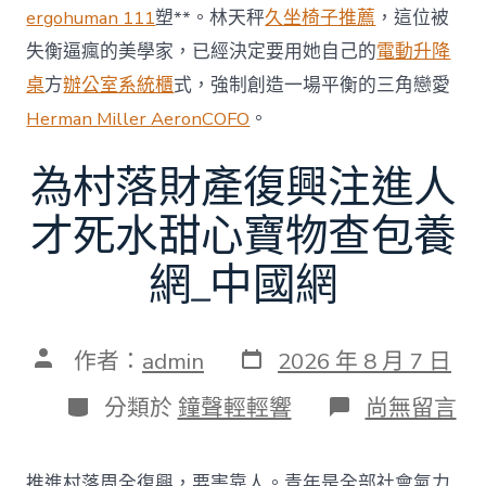
ergohuman 111
塑**。林天秤
久坐椅子推薦
，這位被
失衡逼瘋的美學家，已經決定要用她自己的
電動升降
桌
方
辦公室系統櫃
式，強制創造一場平衡的三角戀愛
Herman Miller Aeron
COFO
。
為村落財產復興注進人
才死水甜心寶物查包養
網_中國網
發
文
作者：
admin
2026 年 8 月 7 日
表
章
日
作
分
在
分類於
鐘聲輕輕響
尚無留言
期
者
類
〈為
村
落
推進村落周全復興，要害靠人。青年是全部社會氣力