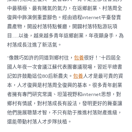
財
產
中最積極、最有賭氣的氣力，在返鄉創業、村落周全
復
復興中飾演側重要腳色。經由過程internet平臺發賣
興
注
農產物，開設村落特點餐廳，開闢村落特點游玩項
進
目……以後，越來越多青年返鄉創業，年夜顯身手，為
人
才
村落成長注進了新活氣。
死
水
“像魏巧如許的同道到鄉村往，
包養
很好！”十四屆全
甜
心
國人年夜一次會議江蘇代表團審議現場，習近平總書
寶
記如許鼓勵這位80后新農夫。
包養
人才是最可貴的資
物
查
本，人才復興是村落周全復興的基本。很多青年創業
包
者擁有專門研究常識、坦蕩視野和internet思想，對
養
網
鄉村有情感，對村落成長有設法，發明更好的舞臺讓
_
他們施展聰慧才智，不只有助于推進村落財產進級，
中
國
還能帶動村落人才步隊扶植。
網〉
中