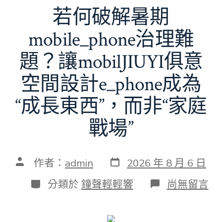
若何破解暑期
mobile_phone治理難
題？讓mobilJIUYI俱意
空間設計e_phone成為
“成長東西”，而非“家庭
戰場”
發
文
作者：
admin
2026 年 8 月 6 日
表
章
日
作
分
在
分類於
鐘聲輕輕響
尚無留言
期
者
類
〈若
何
破