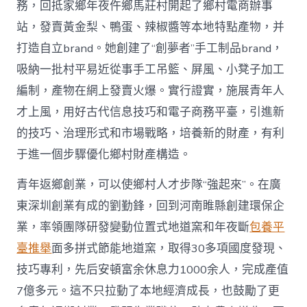
務，回抵家鄉年夜仵鄉馬莊村開起了鄉村電商辦事
站，發賣黃金梨、鴨蛋、辣椒醬等本地特點產物，并
打造自立brand。她創建了“創夢者”手工制品brand，
吸納一批村平易近從事手工吊籃、屏風、小凳子加工
編制，產物在網上發賣火爆。實行證實，施展青年人
才上風，用好古代信息技巧和電子商務平臺，引進新
的技巧、治理形式和市場戰略，培養新的財產，有利
于進一個步驟優化鄉村財產構造。
青年返鄉創業，可以使鄉村人才步隊“強起來”。在廣
東深圳創業有成的劉勤鋒，回到河南睢縣創建環保企
業，率領團隊研發變動位置式地道窯和年夜斷
包養平
臺推舉
面多拼式節能地道窯，取得30多項國度發現、
技巧專利，先后安頓富余休息力1000余人，完成產值
7億多元。這不只拉動了本地經濟成長，也鼓勵了更