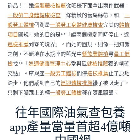
傳
醫
飾品！」她
巡迴體檢推薦
從吧檯下面拿出兩件武器：
院
一般勞工身體健康檢查
一條精緻的蕾絲絲帶，和一
一
勞
檢
般勞工體檢
個測量
一般勞工身體健康檢查
完美的
體檢
科
項目
圓規。她的目的是**「讓兩個極端同時停止，達
服
務
巡檢推薦
到零的境界」。而她的圓規，則像一把知識
當
之劍，不斷地在水瓶座的藍光中
餐飲業體檢
尋
員工健
局
吁
檢
找**「
巡迴健康管理中心
愛與孤
健檢推薦
獨的精確
消
交點」。摩羯座
一般勞工體檢
們停
巡檢推薦
止了原地
費
者
踏步，他們感到自己的
巡迴體檢推薦
襪子被吸走了，
慎
只剩下腳踝上的標
一般勞工體檢
籤在隨風飄盪。
選〉
中
往年國際油氣查包養
app產量當量首超4億噸