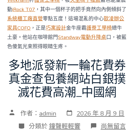
Wilkhahn
杯
護脊工學椅
，被
久坐椅子推薦
藍色能量震
中
動
iRock T07
，其中一個杯子的把手竟然向內側傾斜了
系統櫃工廠直營
零點五度！這場混亂的中心
歐凌辦公
家具
COFO
，正是
巧寓設計
金牛座霸
護脊工學椅
總牛
土豪。他站在咖啡館門
Standway電動升降桌
口，被藍
色傻氣光束照得眼睛生疼。
多地派發新一輪花費券
真金查包養網站白銀撲
滅花費高潮_中國網
發
文
作者：
admin
2026 年 8 月 9 日
表
章
日
作
分
在
分類於
鐘聲輕輕響
尚無留言
期
者
類
〈多