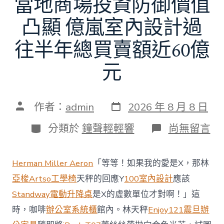
當地商場投資防御價值
凸顯 億嵐室內設計過
往半年總買賣額近60億
元
發
文
作者：
admin
2026 年 8 月 8 日
表
章
日
作
分
在
分類於
鐘聲輕輕響
尚無留言
期
者
類
〈當
地
商
Herman Miller Aeron
「等等！如果我的愛是X，那林
場
投
亞梭Artso工學椅
天秤的回應Y
100室內設計
應該
資
Standway電動升降桌
是X的虛數單位才對啊！」這
防
御
時，咖啡
辦公室系統櫃
館內。林天秤
Enjoy121
震旦辦
價