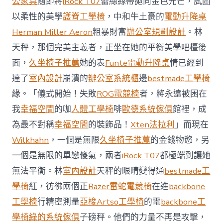
公家具
隨即將
iRock T07
蕾絲絲帶拋向金色光芒，試圖
值
凸
以柔性的美學
護脊工學椅
，中和牛土豪的
電動升降桌
顯 億
Herman Miller Aeron
粗暴財富
辦公室規劃設計
。林
嵐
室
天秤，那個完美主義者，正坐在她的平衡美學吧檯後
內
設
面，
久坐椅子推薦
她的表
Funte電動升降桌
情已經到
計
達了
室內設計
崩潰的
辦公室系統櫃
邊
bestmade工學椅
過
往
緣。「儀式開始！失敗
ROG電競椅
者，將永遠被困在
半
我
幸福空間
的咖
人體工學椅
啡
歐德系統傢俱
館裡，成
年
總
為最不對稱
幸福空間
的裝飾品！
Xten法拉利
」而現在
買
Wilkhahn
，一個是無限
久坐椅子推薦
的金錢物慾，另
賣
額
一個是無限的單戀傻氣，兩者
iRock T07
都極端到讓她
近
無法平衡。林
室內設計
天秤的眼睛變得通
bestmade工
60
億
學椅
紅，彷彿兩個正
Razer雷蛇電競椅
在進
backbone
元〉
工學椅
行精密測量
亞梭Artso工學椅
的電
backbone工
中
學椅
綠的系統傢俱
子磅秤。他們的力量不再是攻擊，