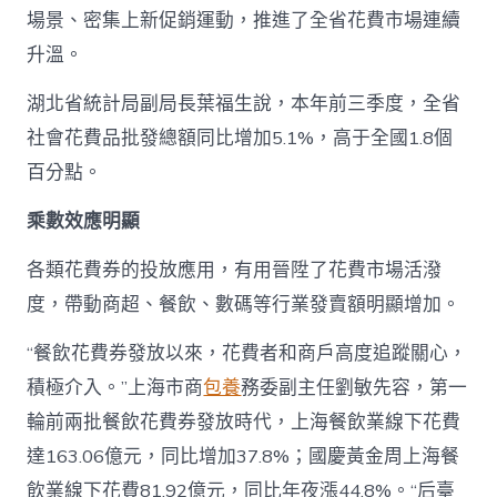
場景、密集上新促銷運動，推進了全省花費市場連續
升溫。
湖北省統計局副局長葉福生說，本年前三季度，全省
社會花費品批發總額同比增加5.1%，高于全國1.8個
百分點。
乘數效應明顯
各類花費券的投放應用，有用晉陞了花費市場活潑
度，帶動商超、餐飲、數碼等行業發賣額明顯增加。
“餐飲花費券發放以來，花費者和商戶高度追蹤關心，
積極介入。”上海市商
包養
務委副主任劉敏先容，第一
輪前兩批餐飲花費券發放時代，上海餐飲業線下花費
達163.06億元，同比增加37.8%；國慶黃金周上海餐
飲業線下花費81.92億元，同比年夜漲44.8%。“后臺