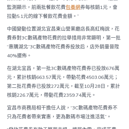
監測顯示，前兩批餐飲花費
包養網
券每核銷1元，會
拉動5.1元的線下餐飲花費金額。”
中國變動位置湖北宜昌東山營業廳店長高紅梅說，花
費券對3C數碼產物花費的拉舉措用非常顯明，第一批
“惠購湖北”3C數碼產物花費券投放后，店外銷量晉陞
40%擺佈。
在湖北宜昌，第一批3C數碼產物花費券已投放676萬
元，累計核銷663.57萬元，帶動花費4503.06萬元；
第二批花費券已投放272萬元，截至10月28日，累計
核銷226.7萬元，帶動花費2359.74萬元。
宜昌市商務局相干擔任人說，“3C數碼產物花費券不
只為花費者帶來實惠，更為數碼市場注進活氣”。