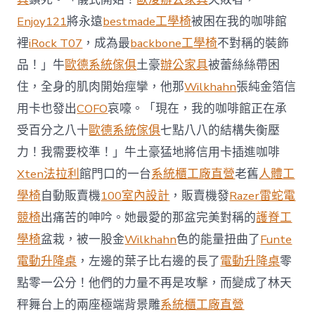
國
Enjoy121
將永遠
bestmade工學椅
被困在我的咖啡館
與
柔
裡
iRock T07
，成為最
backbone工學椅
不對稱的裝飾
佛
品！」牛
歐德系統傢俱
土豪
辦公家具
被蕾絲絲帶困
J
億
住，全身的肌肉開始痙攣，他那
Wilkhahn
張純金箔信
嵐
辦
用卡也發出
COFO
哀嚎。「現在，我的咖啡館正在承
公
受百分之八十
歐德系統傢俱
七點八八的結構失衡壓
室
設
力！我需要校準！」牛土豪猛地將信用卡插進咖啡
計
Xten法拉利
館門口的一台
系統櫃工廠直營
老舊
人體工
DT
踢
學椅
自動販賣機
100室內設計
，販賣機發
Razer雷蛇電
友
競椅
出痛苦的呻吟。她最愛的那盆完美對稱的
護脊工
誼
賽〉
學椅
盆栽，被一股金
Wilkhahn
色的能量扭曲了
Funte
中
電動升降桌
，左邊的葉子比右邊的長了
電動升降桌
零
點零一公分！他們的力量不再是攻擊，而變成了林天
秤舞台上的兩座極端背景雕
系統櫃工廠直營