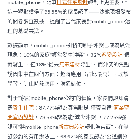
mobile_phone，比單
日式住宅設計
純制止更主要。”
而
非
這一觀點獲得了93.35%的家長認同——沙龍現場發布
“家
的問卷調查數據，提醒了當代家長對mobile_phone治
庭
戰
理的基礎共識。
場”〉
中
數據顯示，mobile_phone引發的親子沖突已成為廣泛
現象：10%的家庭“經常發生沖突”，32%
客變設計
“偶
爾發生”，僅16%“從未
無毒建材
發生”。而沖突的焦點
誘因集中在四個方面：超時應用（占比最高）、耽誤
學習、制止時段應用、溝通錯位。
對于“家庭mobile_phone公約”的價值，家長們認知清
楚
養生住宅
：87.77%認為其焦點是“培養自律”
商業空
間室內設計
，78.54%認為能“減少沖突”，77.25%強
調可“將mobile_phone
新古典設計
轉化為東西”。在制
訂公約的有用辦法上，68.67%的家長認為“公道劃分