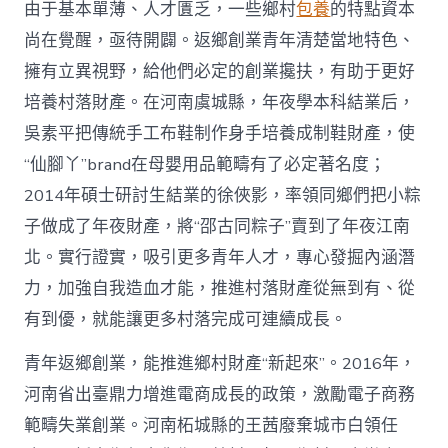
由于基本單薄、人才匱乏，一些鄉村
包養
的特點資本
尚在覺醒，亟待開闢。返鄉創業青年清楚當地特色、
擁有立異視野，給他們必定的創業攙扶，有助于更好
培養村落財產。在河南虞城縣，年夜學本科結業后，
吳素平把傳統手工布鞋制作身手培養成制鞋財產，使
“仙腳丫”brand在母嬰用品範疇有了必定著名度；
2014年碩士研討生結業的徐俠影，率領同鄉們把小粽
子做成了年夜財產，將“邵古同粽子”賣到了年夜江南
北。實行證實，吸引更多青年人才，專心發掘內涵潛
力，加強自我造血才能，推進村落財產從無到有、從
有到優，就能讓更多村落完成可連續成長。
青年返鄉創業，能推進鄉村財產“新起來”。2016年，
河南省出臺鼎力增進電商成長的政策，激勵電子商務
範疇失業創業。河南柘城縣的王茜廢棄城市白領任