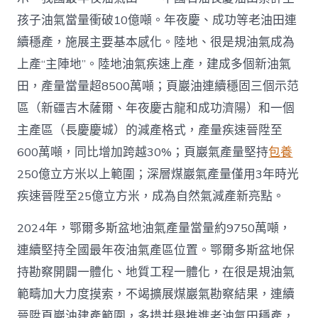
4
億
孩子油氣當量衝破10億噸。年夜慶、成功等老油田連
噸
續穩產，施展主要基本感化。陸地、很是規油氣成為
_
中
上產“主陣地”。陸地油氣疾速上產，建成多個新油氣
國
田，產量當量超8500萬噸；頁巖油連續穩固三個示范
網〉
中
區（新疆吉木薩爾、年夜慶古龍和成功濟陽）和一個
主產區（長慶慶城）的減產格式，產量疾速晉陞至
600萬噸，同比增加跨越30%；頁巖氣產量堅持
包養
250億立方米以上範圍；深層煤巖氣產量僅用3年時光
疾速晉陞至25億立方米，成為自然氣減產新亮點。
2024年，鄂爾多斯盆地油氣產量當量約9750萬噸，
連續堅持全國最年夜油氣產區位置。鄂爾多斯盆地保
持勘察開闢一體化、地質工程一體化，在很是規油氣
範疇加大力度摸索，不竭擴展煤巖氣勘察結果，連續
晉陞頁巖油建產範圍，多措并舉推進老油氣田穩產，