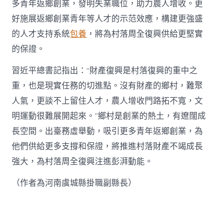
多青年返鄉創業，發明失業職位，助力農人增收。更
好施展返鄉創業青年等人才的示范效應，構建更強盛
的人才支持系統
包養
，將為村落周全復興供給更堅實
的保證。
習近平總書記指出：“財產復興是村落復興的重中之
重，也是現實任務的切進點。沒有財產的鄉村，難聚
人氣，更談不上留住人才，農人增收門路拓不寬，文
明運動很難展開起來。”鄉村是創業的熱土，有遼闊成
長空間。出臺務虛舉動，吸引更多青年返鄉創業，為
他們供給更多支撐和保證，將推進村落財產不竭成長
強大，為村落周全復興注進彭湃動能。
（作者為河南虞城縣掛職副縣長）