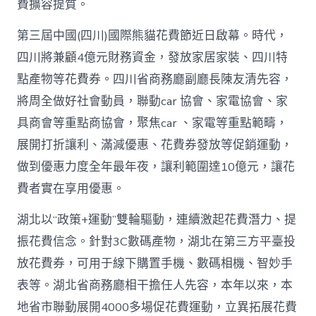
高
費擴容提質。
潮
_
第三屆中國(四川)國際熊貓花費節近日啟幕。時代，
中
四川將兼顧4億元財務資金，發放家居家裝、四川特
國
網〉
點產物等花費券。四川省商務廳副廳長陳友清先容，
中
將周全做好社會動員，聯動car 協會、家電協會、家
具商會等重點商協會，聚焦car 、家電等重點範疇，
展開打折讓利、滿減優惠、花費券發放等促銷運動，
做到優惠力度全年最年夜，讓利範圍達10億元，讓花
費者實在享用優惠。
湖北以“政策+運動”雙輪驅動，連續激起花費潛力、提
振花費信念。針對3C數碼產物，湖北在第三方平臺投
放花費券，可用于線下購置手機、數碼相機、智妙手
表等。湖北省商務廳相干擔任人先容，本年以來，本
地省市聯動展開4000多場促花費運動，立異拓展花費