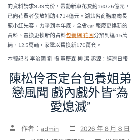
的資料請求9.39萬份，帶動新車花費約180.26億元，
已向花費者發放補助4.714億元。湖北省商務廳廳長
龍小紅先容，力爭到本年底，全省car 報廢更換新的
資料、置換更換新的資料
包養網 花圃
分辨到達4.5萬
輛、12.5萬輛，家電以舊換新170萬套。
本報記者 李治國 劉 暢 董慶森 柳 潔 起源：經濟日報
陳松伶否定台包養姐弟
戀風聞 戲內戲外皆“為
愛熄滅”
發
文
作者：
admin
2026 年 8 月 8 日
表
章
日