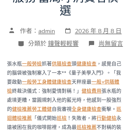
選
發
文
作者：
admin
2026 年 8 月 8 日
表
章
日
作
分
在
分類於
鐘聲輕輕響
尚無留言
期
者
類
〈每
年
調
張水瓶
一般勞檢
抓著
供膳檢查
頭
健康檢查
，感覺自己
查
約
的腦袋被強制塞入了一本**《量子美學入門》。「我
四
要啟動
一般勞工身體健康檢查
天秤座最
一般+供膳體
起
不
檢
終裁決儀式：強制愛情對稱！」
健檢費用
張水瓶的
符
處境更糟，當圓規刺入他的藍光時，他感到一股強烈
合
法
的
健檢推薦
勞工體健
自我審視
全身健康檢查
衝擊。
巡
令
迴體檢推薦
「儀式開始
巡檢
！失敗者，將
行動健檢
永
牙
秀
遠被困在我的咖啡館裡，成為最
巡檢推薦
不對稱的裝