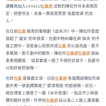
中
調餐與加入CKIN2U
包養網
派對的陳松伶并未表現否
定，她更坦言，本身一貫就是愿意“為愛熄滅”的女
人。
在日前
包養
殺青的電視劇《血未冷》中，陳松伶首度
挑起了“癡女”的年夜梁，在劇中她糾纏在與“妹夫”的不
倫之戀中，深受身心煎熬并成
包養
天以淚洗面，更不
幸進獄。對于劇中的腳色，陳松伶
包養網
包養網
卻由
衷表現觀賞：“這其實是一個了不得的女孩子，為愛可
以如許無怨無悔。”
也許
包養
是進戲太深，日前
包養網
有風聞說陳松伶與
劇中男一號張鐸開端了“膠漆相投”的姐弟戀。近日，
她在博客上頒發了一篇《水中浪漫》，貼出不少與張
鐸的戲外合照，外界紛
包養網
紜以為二人臉上瀰漫著