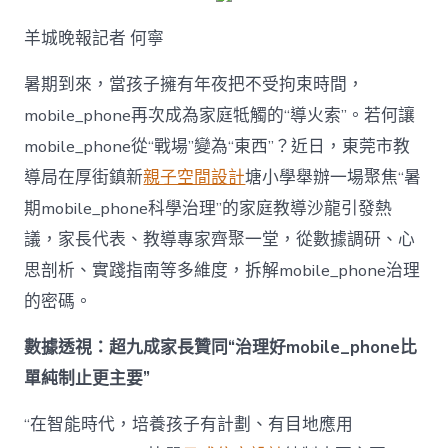
解
暑
羊城晚報記者 何寧
期
mobile_ph
治
暑期到來，當孩子擁有年夜把不受拘束時間，
理
mobile_phone再次成為家庭牴觸的“導火索”。若何讓
難
題？
mobile_phone從“戰場”變為“東西”？近日，東莞市教
讓
導局在厚街鎮新
親子空間設計
塘小學舉辦一場聚焦“暑
mobilJIUYI
俱
期mobile_phone科學治理”的家庭教導沙龍引發熱
意
議，家長代表、教導專家齊聚一堂，從數據調研、心
空
間
思剖析、實踐指南等多維度，拆解mobile_phone治理
設
計
的密碼。
e_phone
成
數據透視：超九成家長贊同“治理好mobile_phone比
為
單純制止更主要”
“成
長
東
“在智能時代，培養孩子有計劃、有目地應用
西”，