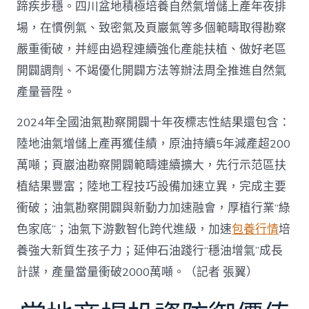
蹄疾步穩。四川盆地積極培養自然氣增儲上產年夜排
場，在慣例氣、致密氣及頁巖氣等多個範疇取得勘察
嚴重衝破，并經由過程連續強化產能扶植、做好老區
開闢調劑、不竭優化開闢方法等辦法周全推進自然氣
產量晉陞。
2024年全國油氣勘察開闢十年夜標志性結果還包含：
陸地油氣增儲上產再獲佳績，原油持續5年減產超200
萬噸；頁巖油勘察開闢範疇連續擴大，先行示范區扶
植結果豐富；陸地工程技巧設備加速立異，完成主要
衝破；油氣勘察開闢與新動力加速融會，厚植行業“綠
色家底”；油氣下游數智化跨代進級，加速
包養行情
培
養強大新質生孩子力；延伸石油踐行“穩油增氣”成長
計謀，產量當量衝破2000萬噸。（記者 張翼）