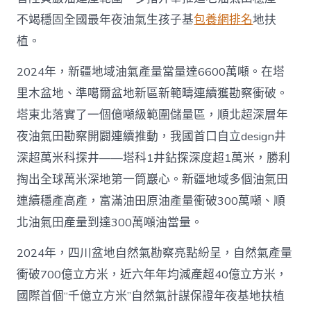
不竭穩固全國最年夜油氣生孩子基
包養網排名
地扶
植。
2024年，新疆地域油氣產量當量達6600萬噸。在塔
里木盆地、準噶爾盆地新區新範疇連續獲勘察衝破。
塔東北落實了一個億噸級範圍儲量區，順北超深層年
夜油氣田勘察開闢連續推動，我國首口自立design井
深超萬米科探井——塔科1井鉆探深度超1萬米，勝利
掏出全球萬米深地第一筒巖心。新疆地域多個油氣田
連續穩產高產，富滿油田原油產量衝破300萬噸、順
北油氣田產量到達300萬噸油當量。
2024年，四川盆地自然氣勘察亮點紛呈，自然氣產量
衝破700億立方米，近六年年均減產超40億立方米，
國際首個“千億立方米”自然氣計謀保證年夜基地扶植