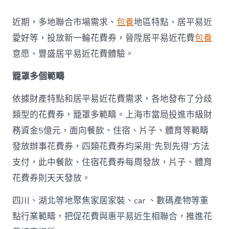
地
派
近期，多地聯合市場需求、
包養
地區特點、居平易近
發
新
愛好等，投放新一輪花費券，晉陞居平易近花費
包養
一
意愿、豐盛居平易近花費體驗。
輪
花
籠罩多個範疇
費
券
真
依據財產特點和居平易近花費需求，各地發布了分歧
金
類型的花費券，籠罩多範疇。上海市當局投進市級財
查
包
務資金5億元，面向餐飲、住宿、片子、體育等範疇
養
發放辦事花費券，四類花費券均采用“先到先得”方法
網
站
支付，此中餐飲、住宿花費券每周發放，片子、體育
白
花費券則天天發放。
銀
撲
滅
四川、湖北等地聚焦家居家裝、car 、數碼產物等重
花
點行業範疇，把促花費與惠平易近生相聯合，推進花
費