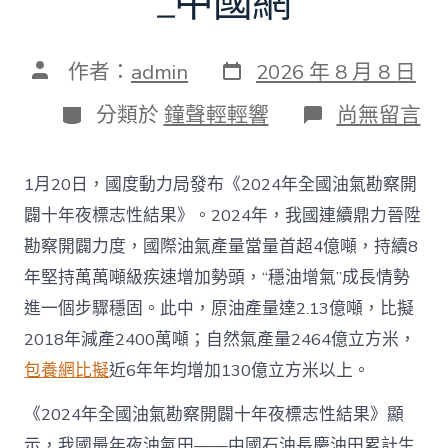
_中國網
發
文
作者：
admin
2026 年 8 月 8 日
表
章
日
作
分
在
分類於
鐘聲輕輕響
尚無留言
期
者
類
〈往
年
國
1月20日，國度動力局發布《2024年全國油氣勘察開
際
油
闢十年夜標志性結果》。2024年，我國連續鼎力晉陞
氣
勘察開闢力度，國際油氣產量當量首超4億噸，持續8
查
包
年堅持萬萬噸級疾速增加勢頭，“穩油增氣”成長情勢
養
進一個步驟穩固。此中，原油產量達2.13億噸，比擬
app
產
2018年減產2400萬噸；自然氣產量2464億立方米，
量
包養網比擬
近6年年均增加130億立方米以上。
當
量
首
《2024年全國油氣勘察開闢十年夜標志性結果》顯
超
示，我國最年夜油氣田——中國石油長慶油田累計生