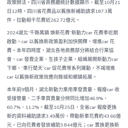
政策辦法。四川省商務廳統計數據顯示，截至10月21
日12時，四川省花費品以舊換新補助請求187.3萬
件，拉動相干花費近262.72億元。
2024湖北“千縣萬鎮 煥新花費”新動力car 花費季近期
啟動，car 以舊換新政策盈利加快開釋，增進car 花
費。本年四時度，湖北各地商務部分將結合行業協
會、car 發賣企業、生孩子企業，組織展開新動力car
下鄉、“車行楚天”car 促花費等系列運動，不竭增進
car 以舊換新政策效應向縣城和鄉鎮拓展。
本年前9個月，湖北新動力乘用車發賣量、報廢car 收
受接管量、二手車買賣量分辨同比增加46.9%、
60.7%、11.2%。截至10月25日，全省car 報廢更換
新的資料補助請求3.49萬份，帶動新車花費約43.66億
元，已向花費者發放補助3.844億元；car 置換更換新