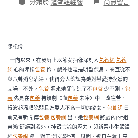
作
分
在
分類於
鐘聲輕輕響
尚無留言
期
者
類
〈陳
松
伶
否
定
台
包
陳松伶
養
姐
一向以來，在熒屏上以節女抽像深刻人
包養網
包養
弟
戀
網
心的陳松
包養
伶，戲外也老是明哲保身，簡直從不
風
與八卦消息沾邊，使得旁人總認為她對戀愛持漠然的
聞
戲
立場。不外，
包養
邇來她卻制造了不
包養
少不測，
包
內
養
先是在
包養
持續劇《血
包養
未冷》中一改往昔，
戲
外
轉演起溫順脆弱且為愛人不吝一切的癡女。
包養網
日
皆
前又有新聞傳
包養
包養網
出，她
包養網
將戲內的“姐
“為
愛
弟戀”延續到戲外，掉臂言論的壓力，與新晉小生張鐸
熄
滅”〉
相
包養網
戀。對于“姐弟戀”這一風聞，近日在滬上高