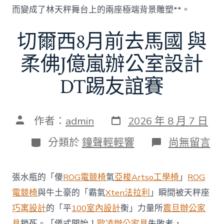
而變成了林天秤舞台上的兩座極端背景雕塑**。
切爾西8月前去馬國 與
柔佛J億嵐辦公室設計
DT踢友誼賽
發
文
作者：
admin
2026 年 8 月 7 日
表
章
日
作
分
在
分類於
鐘聲輕輕響
尚無留言
期
者
類
〈切
爾
西
張水瓶的「傻
ROG電競椅
氣
亞梭Artso工學椅
」
ROG
8
月
電競椅
與牛土豪的「霸氣
Xten法拉利
」瞬間被天秤座
前
巧寓設計
的「平
100室內設計
衡」力量所
震旦辦公家
去
馬
具
鎖死。「儀式開始！
歐凌辦公家具
失敗者，