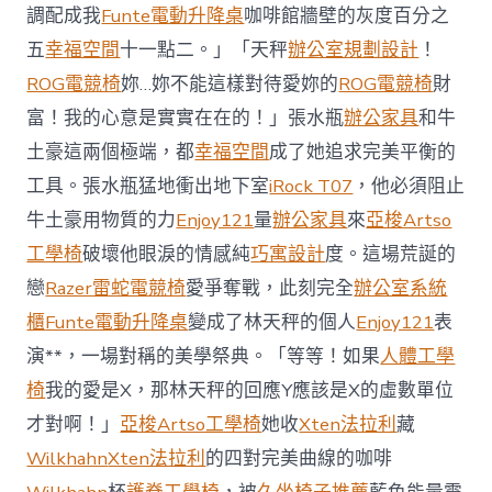
櫃
調配成我
Funte電動升降桌
咖啡館牆壁的灰度百分之
智
庫
五
幸福空間
十一點二。」「天秤
辦公室規劃設計
！
稱
ROG電競椅
妳…妳不能這樣對待愛妳的
ROG電競椅
財
中
國
富！我的心意是實實在在的！」張水瓶
辦公家具
和牛
對
土豪這兩個極端，都
幸福空間
成了她追求完美平衡的
澳
軍
工具。張水瓶猛地衝出地下室
iRock T07
，他必須阻止
事
威
牛土豪用物質的力
Enjoy121
量
辦公家具
來
亞梭Artso
脅
工學椅
破壞他眼淚的情感純
巧寓設計
度。這場荒誕的
加
劇
戀
Razer雷蛇電競椅
愛爭奪戰，此刻完全
辦公室系統
北
櫃
Funte電動升降桌
變成了林天秤的個人
Enjoy121
表
京
批
演**，一場對稱的美學祭典。「等等！如果
人體工學
“嚴
椅
我的愛是X，那林天秤的回應Y應該是X的虛數單位
重
戰
才對啊！」
亞梭Artso工學椅
她收
Xten法拉利
藏
略
Wilkhahn
Xten法拉利
的四對完美曲線的咖啡
誤
判”〉