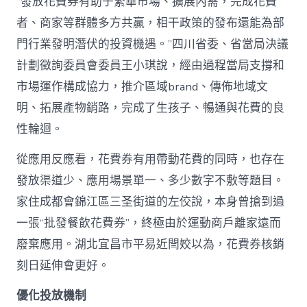
“發放花費券有助于繁華市場、擴展內需，完成花費
者、商家等群體多方共贏，相干政策的發布還能為部
門行業發明潛伏的投資機遇。”四川省委、省當局決議
計劃徵詢委員會委員王小琪說，經由過程當局支撐和
市場運作構成協力，推介區域brand、傳佈地域文
明、拓展產物銷路，完成了生孩子、暢通與花費的良
性輪迴。
從應用反應看，花費券有用帶動花費的同時，也存在
發放渠道少、應用場景單一、多少數字不敷等題目。
家住成都會錦江區三圣街道的左佼說，本身曾搶到過
一張“批發餐飲花費券”，終極由於運動商戶離家遠而
廢棄應用。湖北宜昌市平易近閆姣以為，花費券核銷
刻日延伸會更好。
優化投放機制