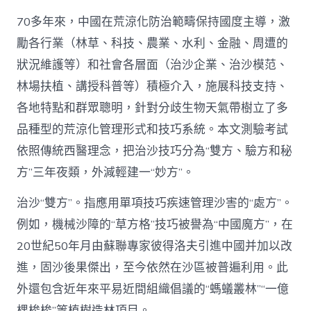
70多年來，中國在荒涼化防治範疇保持國度主導，激
勵各行業（林草、科技、農業、水利、金融、周遭的
狀況維護等）和社會各層面（治沙企業、治沙模范、
林場扶植、講授科普等）積極介入，施展科技支持、
各地特點和群眾聰明，針對分歧生物天氣帶樹立了多
品種型的荒涼化管理形式和技巧系統。本文測驗考試
依照傳統西醫理念，把治沙技巧分為“雙方、驗方和秘
方”三年夜類，外減輕建一“妙方”。
治沙“雙方”。指應用單項技巧疾速管理沙害的“處方”。
例如，機械沙障的“草方格”技巧被譽為“中國魔方”，在
20世紀50年月由蘇聯專家彼得洛夫引進中國并加以改
進，固沙後果傑出，至今依然在沙區被普遍利用。此
外還包含近年來平易近間組織倡議的“螞蟻叢林”“一億
棵梭梭”等植樹造林項目。