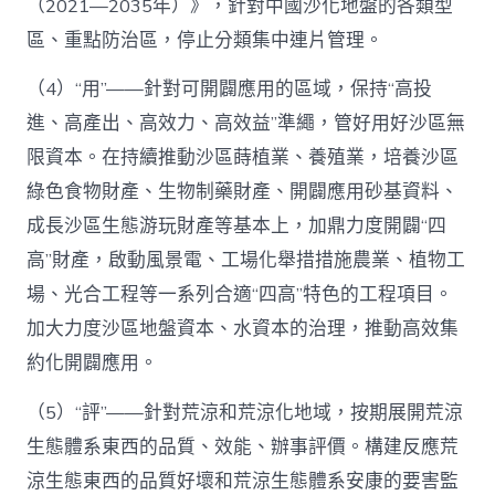
（2021—2035年）》，針對中國沙化地盤的各類型
區、重點防治區，停止分類集中連片管理。
（4）“用”——針對可開闢應用的區域，保持“高投
進、高產出、高效力、高效益”準繩，管好用好沙區無
限資本。在持續推動沙區蒔植業、養殖業，培養沙區
綠色食物財產、生物制藥財產、開闢應用砂基資料、
成長沙區生態游玩財產等基本上，加鼎力度開闢“四
高”財產，啟動風景電、工場化舉措措施農業、植物工
場、光合工程等一系列合適“四高”特色的工程項目。
加大力度沙區地盤資本、水資本的治理，推動高效集
約化開闢應用。
（5）“評”——針對荒涼和荒涼化地域，按期展開荒涼
生態體系東西的品質、效能、辦事評價。構建反應荒
涼生態東西的品質好壞和荒涼生態體系安康的要害監