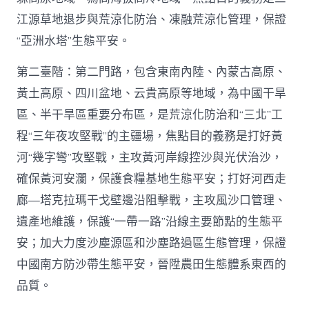
江源草地退步與荒涼化防治、凍融荒涼化管理，保證
“亞洲水塔”生態平安。
第二臺階：第二門路，包含東南內陸、內蒙古高原、
黃土高原、四川盆地、云貴高原等地域，為中國干旱
區、半干旱區重要分布區，是荒涼化防治和“三北”工
程“三年夜攻堅戰”的主疆場，焦點目的義務是打好黃
河“幾字彎”攻堅戰，主攻黃河岸線控沙與光伏治沙，
確保黃河安瀾，保護食糧基地生態平安；打好河西走
廊—塔克拉瑪干戈壁邊沿阻擊戰，主攻風沙口管理、
遺產地維護，保護“一帶一路”沿線主要節點的生態平
安；加大力度沙塵源區和沙塵路過區生態管理，保證
中國南方防沙帶生態平安，晉陞農田生態體系東西的
品質。