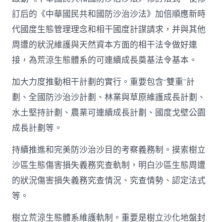
訂后的《中華國民共和國防沙治沙法》加倍順應新時
代國度生態管理理念和相干國度計謀請求，并與其他
周遭的狀況維護與天然資本方面的相干法令做好連
接，為荒涼生態體系的可連續成長奠基法令基本。
加大力度推動相干計劃的實行。重要包含“雙重”計
劃、全國防沙治沙計劃、林業與草原維護成長計劃、
水土堅持計劃、農業可連續成長計劃、國度戈壁公園
成長計劃等。
持續推進和完美防沙治沙目的考察義務制。摸索樹立
沙區生態傷害損失義務究查軌制，明白沙區生態周遭
的狀況傷害損失義務究查情況、究查情勢、認定法式
等。
樹立荒涼生態體系維護軌制。重要是樹立沙化地盤封