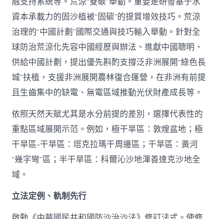
融支持系統等。荒涼“雙碳”舉動。重要是研發基于水
資本承載力的固沙植被“固碳”的提質增效技巧。荒涼
治理的“中國計劃”國際交通與技巧輸入舉動。針對全
球防治荒涼化先容中國經歷與辦法、進獻中國聰明、
供給中國計劃，提出優先斟酌支撐泛非洲展開“綠色長
城”扶植，支援非洲展開農林復合運營，在非洲有前提
且生齒集中的缺電、無電區域推動光伏財產成長等。
依照天然天賦尤其是水分前提的差別，選擇代表性的
重點區域展開示范。例如，極干旱區：敦煌盆地；極
干旱區-干旱區：塔克拉瑪干周邊區；干旱區：黃河
“幾字彎”區；半干旱區：科爾沁沙地渾善達克沙地全
域。
立法定例、軌制先行
啟動《中華國民共和國防沙治沙法》修訂法式。使修