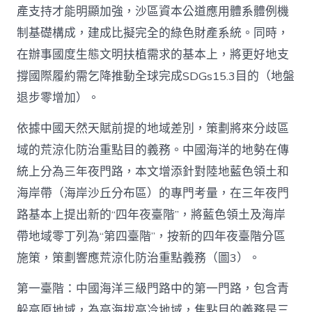
產支持才能明顯加強，沙區資本公道應用體系體例機
制基礎構成，建成比擬完全的綠色財產系統。同時，
在辦事國度生態文明扶植需求的基本上，將更好地支
撐國際履約需乞降推動全球完成SDGs15.3目的（地盤
退步零增加）。
依據中國天然天賦前提的地域差別，策劃將來分歧區
域的荒涼化防治重點目的義務。中國海洋的地勢在傳
統上分為三年夜門路，本文增添針對陸地藍色領土和
海岸帶（海岸沙丘分布區）的專門考量，在三年夜門
路基本上提出新的“四年夜臺階”，將藍色領土及海岸
帶地域零丁列為“第四臺階”，按新的四年夜臺階分區
施策，策劃響應荒涼化防治重點義務（圖3）。
第一臺階：中國海洋三級門路中的第一門路，包含青
躲高原地域，為高海拔高冷地域，焦點目的義務是三