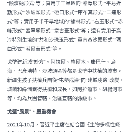
“額濟納形式”等；實用于干旱區的“臨澤形式”“平易近
勤形式”“沙坡頭形式”“磴口形式”“庫布其形式”“二連形
式”等；實用于半干旱地域的“榆林形式”“右玉形式”“赤
峰形式”“塞罕壩形式”“章古臺形式”等；還有實用于高
冷特別生境的“共和沙珠玉形式”“貴南黃沙頭形式”“瑪
曲形式”“若爾蓋形式”等。
戈壁建新城“妙方”。阿拉爾、格爾木、康巴什、烏
海、巴彥浩特、沙坡頭區等都是戈壁中扶植的城市。
新疆生孩子扶植兵團從“屯墾戍邊”向“建城戍邊”改變，
城鎮和綠洲獲得扶植和成長，如阿拉爾市、胡楊河市
等，均為兵團管轄、治區直轄的縣級市。
戈壁“風景”、嚴重機會
2021年10月，習近平主席在結合國《生物多樣性條