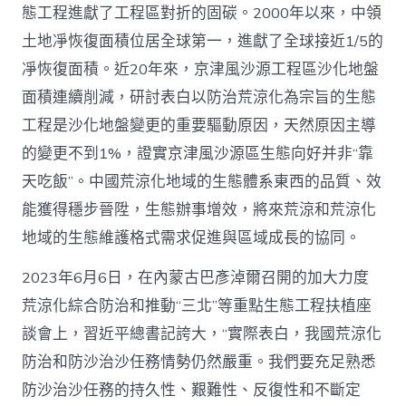
態工程進獻了工程區對折的固碳。2000年以來，中領
愿
景
土地凈恢復面積位居全球第一，進獻了全球接近1/5的
_
凈恢復面積。近20年來，京津風沙源工程區沙化地盤
中
國
面積連續削減，研討表白以防治荒涼化為宗旨的生態
網〉
中
工程是沙化地盤變更的重要驅動原因，天然原因主導
的變更不到1%，證實京津風沙源區生態向好并非“靠
天吃飯”。中國荒涼化地域的生態體系東西的品質、效
能獲得穩步晉陞，生態辦事增效，將來荒涼和荒涼化
地域的生態維護格式需求促進與區域成長的協同。
2023年6月6日，在內蒙古巴彥淖爾召開的加大力度
荒涼化綜合防治和推動“三北”等重點生態工程扶植座
談會上，習近平總書記誇大，“實際表白，我國荒涼化
防治和防沙治沙任務情勢仍然嚴重。我們要充足熟悉
防沙治沙任務的持久性、艱難性、反復性和不斷定