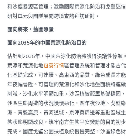
和沙塵暴源區管理；激勵國際荒涼化防治和戈壁迷信
研討單元與團隊展開跨境查詢拜訪研討。
面向將來，藍圖愿景
面向2035年的中國荒涼化防治目的
估計到2035年，中國荒涼化防治將獲得決議性停頓。
荒涼和荒涼化地
包養行情
區管理系統和管理才能古代
化基礎完成，可連續、高東西的品質、綠色成長才能
年夜幅晉陞。可管理的荒涼化和沙化地盤面積將連續
削減，沙化水平明顯加重，沙區植被籠罩基礎穩固，
沙區生態周遭的狀況慢慢惡化，四年夜沙地、戈壁綠
洲、青躲高原、黃河道域、京津冀周邊等重點區域生
態狀態明顯改良，筑牢南方生態平安樊籬的目的初步
完成。國度戈壁公園扶植系統慢慢完整。沙區綠色財