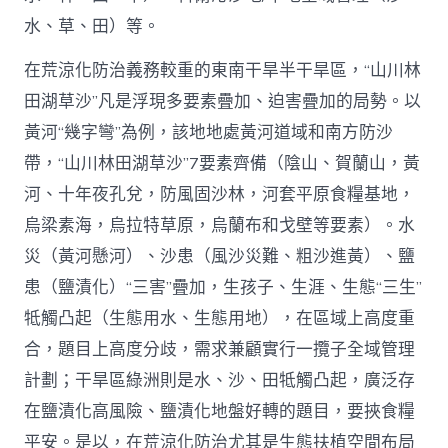
水、草、田）等。
在荒涼化防治義務較重的東南干旱半干旱區，“山川林
田湖草沙”凡是浮現多要素疊加、迫害疊加的局勢。以
黃河“幾字彎”為例，該地地處黃河道域和南方防沙
帶，“山川林田湖草沙”7要素齊備（陰山、賀蘭山，黃
河、十年夜孔兌，防風固沙林，河套平原食糧基地，
烏梁素海，烏拉特草原，烏蘭布和戈壁等要素）。水
災（黃河懸河）、沙患（風沙災難、粗沙進黃）、鹽
患（鹽漬化）“三害”疊加，生孩子、生涯、生態“三生”
牴觸凸起（生態用水、生態用地），在區域上高度重
合，題目上高度分歧，需求兼顧實行一攬子全域管理
計劃；干旱區綠洲則是水、沙、田牴觸凸起，廣泛存
在鹽漬化高風險、鹽漬化地盤好轉的題目，要挾食糧
平安。是以，在荒涼化防治尤其是生態扶植空間布局