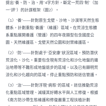
提出“養、防、治、用”4字方針，斷定一荒四“制”（加
一“評”）的計謀框架（圖2）。
（1）“養”——針對原生戈壁、沙地、沙漠等天然生態
體系，計劃重點“養護”（維護）區域。在荒涼生態體
系重點展開養護（管護）的四年夜類型包含國度公
園、天然維護區、戈壁天然公園和封禁維護區。
（2）“防”——針對處于“亞安康”狀況區域，預防潛伏
荒涼化、沙化。重要包含現有荒涼化和沙化地盤的邊
沿地帶等不難形成地盤退步的區域，以及已有顯明荒
涼化和沙化趨向的區域，停止重點預防和迷信管護。
（3）“治”——針對浮現“病態”的區域，迷信推動荒涼
化重點區域管理、減緩其好轉水平與人工修復。根據
《南方防沙帶生態維護和修復嚴重工程扶植計劃