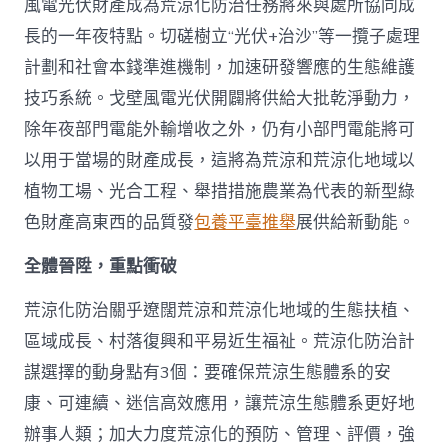
風電光伏財產成為荒涼化防治任務將來與處所協同成
長的一年夜特點。切磋樹立“光伏+治沙”等一攬子處理
計劃和社會本錢準進機制，加速研發響應的生態維護
技巧系統。戈壁風電光伏開闢將供給大批乾淨動力，
除年夜部門電能外輸增收之外，仍有小部門電能將可
以用于當場的財產成長，這將為荒涼和荒涼化地域以
植物工場、光合工程、舉措措施農業為代表的新型綠
色財產高東西的品質發
包養平臺推舉
展供給新動能。
全體晉陞，重點衝破
荒涼化防治關乎遼闊荒涼和荒涼化地域的生態扶植、
區域成長、村落復興和平易近生福祉。荒涼化防治計
謀選擇的動身點有3個：要確保荒涼生態體系的安
康、可連續、迷信高效應用，讓荒涼生態體系更好地
辦事人類；加大力度荒涼化的預防、管理、評價，強