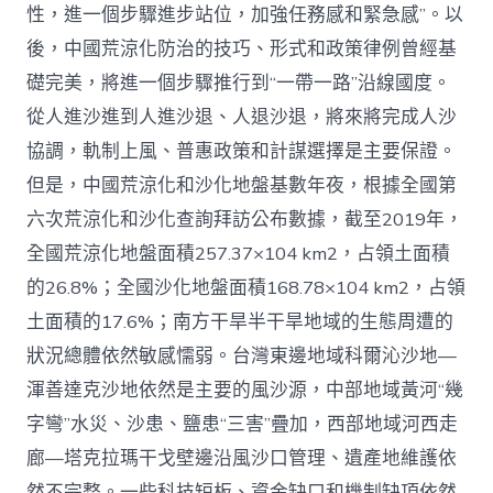
性，進一個步驟進步站位，加強任務感和緊急感”。以
後，中國荒涼化防治的技巧、形式和政策律例曾經基
礎完美，將進一個步驟推行到“一帶一路”沿線國度。
從人進沙進到人進沙退、人退沙退，將來將完成人沙
協調，軌制上風、普惠政策和計謀選擇是主要保證。
但是，中國荒涼化和沙化地盤基數年夜，根據全國第
六次荒涼化和沙化查詢拜訪公布數據，截至2019年，
全國荒涼化地盤面積257.37×104 km2，占領土面積
的26.8%；全國沙化地盤面積168.78×104 km2，占領
土面積的17.6%；南方干旱半干旱地域的生態周遭的
狀況總體依然敏感懦弱。台灣東邊地域科爾沁沙地—
渾善達克沙地依然是主要的風沙源，中部地域黃河“幾
字彎”水災、沙患、鹽患“三害”疊加，西部地域河西走
廊—塔克拉瑪干戈壁邊沿風沙口管理、遺產地維護依
然不完整。一些科技短板、資金缺口和機制缺項依然