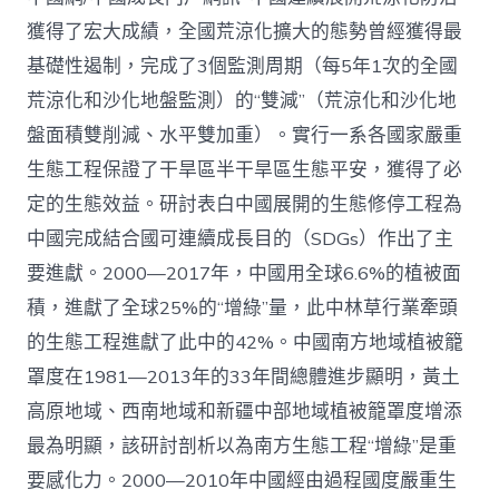
管
理：
獲得了宏大成績，全國荒涼化擴大的態勢曾經獲得最
中
基礎性遏制，完成了3個監測周期（每5年1次的全國
國
查
荒涼化和沙化地盤監測）的“雙減”（荒涼化和沙化地
包
盤面積雙削減、水平雙加重）。實行一系各國家嚴重
養
網
生態工程保證了干旱區半干旱區生態平安，獲得了必
心
定的生態效益。研討表白中國展開的生態修停工程為
得
荒
中國完成結合國可連續成長目的（SDGs）作出了主
涼
化
要進獻。2000—2017年，中國用全球6.6%的植被面
防
積，進獻了全球25%的“增綠”量，此中林草行業牽頭
治
的
的生態工程進獻了此中的42%。中國南方地域植被籠
計
罩度在1981—2013年的33年間總體進步顯明，黃土
謀
選
高原地域、西南地域和新疆中部地域植被籠罩度增添
擇
最為明顯，該研討剖析以為南方生態工程“增綠”是重
與
將
要感化力。2000—2010年中國經由過程國度嚴重生
來