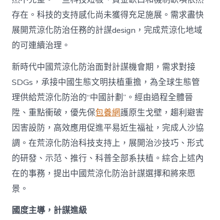
存在。科技的支持感化尚未獲得充足施展。需求盡快
展開荒涼化防治任務的計謀design，完成荒涼化地域
的可連續治理。
新時代中國荒涼化防治面對計謀機會期，需求對接
SDGs，承接中國生態文明扶植重擔，為全球生態管
理供給荒涼化防治的“中國計劃”。經由過程全體晉
陞、重點衝破，優先保
包養網
護原生戈壁，趨利避害
因害設防，高效應用促進平易近生福祉，完成人沙協
調。在荒涼化防治科技支持上，展開治沙技巧、形式
的研發、示范、推行、科普全部系扶植。綜合上述內
在的事務，提出中國荒涼化防治計謀選擇和將來愿
景。
國度主導，計謀進級