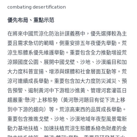
combating desertification
優先布局、重點示范
在將來中國荒涼化防治計謀義務中，優先選擇較為主
要且需求急切的範疇，側重安排五年夜優先舉動。荒
涼生態體系優先維護舉動。重要包含全力推動增設荒
涼類國度公園、展開中國戈壁、沙地、沙漠編目和加
大力度科普宣揚、增添與媒體和社會層面互動等。荒
涼可連續成長舉動。重要包含加大力度防災減災、預
告預警、遏制黃河中下游粗沙進黃、管理河套灌區日
趨嚴重“懸河”上移態勢（黃河懸河題目有從下流上移
到中下游的趨向）等。荒涼高東西的品質成長舉動。
重要包含推進戈壁、沙地、沙漠地域年夜型風景電新
動力基地扶植、加速扶植荒涼生態體系綠色財產的金