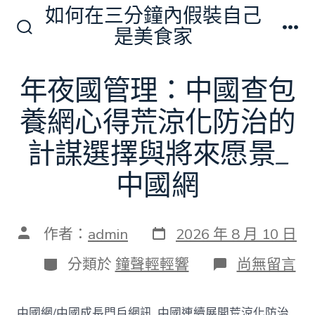
跳
如何在三分鐘內假裝自己
至
是美食家
搜
選
主
尋
單
切
要
年夜國管理：中國查包
換
內
開
關
養網心得荒涼化防治的
容
計謀選擇與將來愿景_
中國網
發
文
作者：
admin
2026 年 8 月 10 日
表
章
日
作
分
在
分類於
鐘聲輕輕響
尚無留言
期
者
類
〈年
夜
國
中國網/中國成長門戶網訊 中國連續展開荒涼化防治