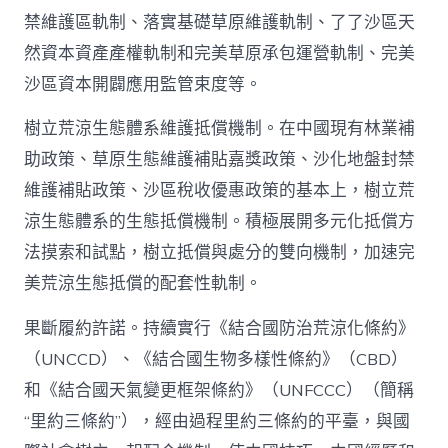
禁維護區軌制、落實基礎草原維護軌制、了了沙區天
然資本資產產權軌制和完美草原承包運營軌制、完美
沙區資本開闢應用監管束度等。
樹立荒涼生態體系維護抵償機制。在中國現有林業補
助政策、草原生態維護補貼嘉獎政策、沙化地盤封禁
維護補貼政策、沙區稅收優惠政策的基本上，樹立荒
涼生態體系的生態抵償機制。積極展開多元化抵償方
法摸索和試點，樹立抵償與處分的雙向機制，加速完
美荒涼生態抵償的配套性軌制。
果斷履約許諾。持續實行《結合國防治荒涼化條約》
（UNCCD）、《結合國生物多樣性條約》（CBD）
和《結合國天氣變更框架條約》（UNFCCC）（簡稱
“里約三條約”），經由過程里約三條約的平臺，與國