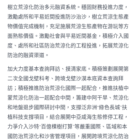
樹立荒涼化防治多元融資系統。穩固財務投進力度，
激勵處所和平易近間投進防沙治沙，樹立荒涼生態產
物價值完成機制，充足施展荒涼生態產物在游玩等方
面熟態價值。激勵社會與平易近間基金，積極介入國
度、處所和社區防治荒涼化的工程投進，拓展荒涼化
防治的融資渠道。
加大力度基本查詢拜訪、摸清家底。積極策劃展開第
二次全國戈壁科考、跨境戈壁沙漠本底資本查詢拜
訪；積極推進防治荒涼化國際一起配合，推進扶植中
蒙荒涼化防治一起配合中間，籌建中阿干旱、荒涼化
和地盤退步國際研討中間，支撐泛非洲“綠色長城”扶
植科技支撐項目，結合展開中亞咸海生態修停工程，
力爭介入沙特“百億棵樹打算”等嚴重國際、區域和本
國防治荒涼化和沙害管理項目，展開跨境荒涼化防治