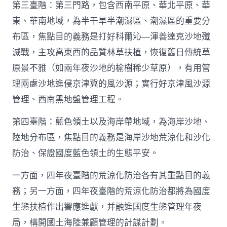
第三臺階：第三門路，包含西南平原、華北平原、華
東、華南地域，為半干旱半潮濕區、潮濕區的重要分
布區，焦點目的義務是打好科爾沁—渾善達克沙地殲
滅戰，主攻高東西的品質林草扶植，恢復舊日傳統草
原景不雅（如兩年夜沙地的榆樹稀少草原），有用管
理兩處沙地進侵京津冀的風沙源；實行好京津風沙源
管理、西南黑地盤管理工程。
第四臺階：藍色領土以及海岸帶地域，為海岸沙地、
陸地分布區，焦點目的義務是海岸沙地荒涼化和沙化
防治、保證國度藍色領土的生態平安。
一方面，四年夜臺階的荒涼化防治各有其重點目的義
務；另一方面，四年夜臺階的荒涼化防治都將為國度
生態扶植作出響應進獻，并融進國度生態管理年夜
局，構開國土海陸兼顧管理的計謀計劃。