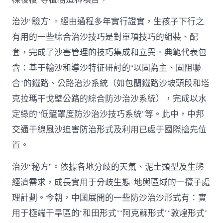
治沙“驗方”。經由過程多年實行證實，生孩子下行之
有用的一些綜合治沙技巧是對單項技巧的組裝、配
套，完成了沙害管理的技巧集成和立異。典範代表包
含：基于輸沙和導沙特征研討的“以固為主、固阻聯
合”的鐵路、公路治沙系統（如包蘭鐵路沙坡頭段和塔
克拉瑪干戈壁公路的綜合防沙治沙系統），完成以水
定綠的“低籠罩度防沙治沙技巧系統”等。此中，中邦
交通干線風沙迫害防治形式及利用已處于國際搶先位
置。
治沙“秘方”。依據各地分歧的天氣、泥土類型及生態
經濟需求，成長實用于分歧生態-地輿區域的一攬子處
理計劃。今朝，中國展開的一些防沙治沙形式有：實
用于極端干旱區的“和田形式”“阿克蘇形式”“敦煌形式”