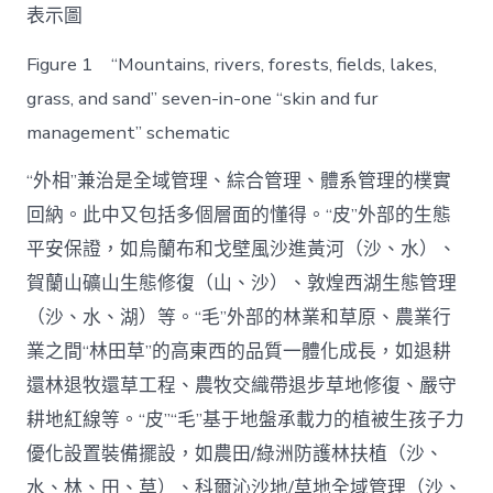
表示圖
Figure 1 “Mountains, rivers, forests, fields, lakes,
grass, and sand” seven-in-one “skin and fur
management” schematic
“外相”兼治是全域管理、綜合管理、體系管理的樸實
回納。此中又包括多個層面的懂得。“皮”外部的生態
平安保證，如烏蘭布和戈壁風沙進黃河（沙、水）、
賀蘭山礦山生態修復（山、沙）、敦煌西湖生態管理
（沙、水、湖）等。“毛”外部的林業和草原、農業行
業之間“林田草”的高東西的品質一體化成長，如退耕
還林退牧還草工程、農牧交織帶退步草地修復、嚴守
耕地紅線等。“皮”“毛”基于地盤承載力的植被生孩子力
優化設置裝備擺設，如農田/綠洲防護林扶植（沙、
水、林、田、草）、科爾沁沙地/草地全域管理（沙、