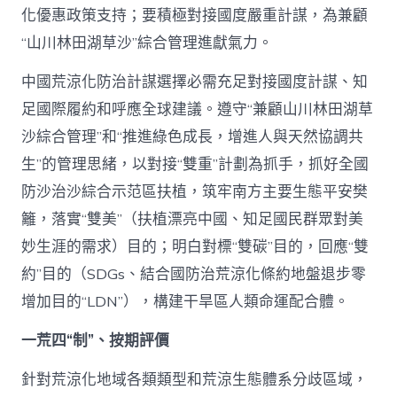
化優惠政策支持；要積極對接國度嚴重計謀，為兼顧
“山川林田湖草沙”綜合管理進獻氣力。
中國荒涼化防治計謀選擇必需充足對接國度計謀、知
足國際履約和呼應全球建議。遵守“兼顧山川林田湖草
沙綜合管理”和“推進綠色成長，增進人與天然協調共
生”的管理思緒，以對接“雙重”計劃為抓手，抓好全國
防沙治沙綜合示范區扶植，筑牢南方主要生態平安樊
籬，落實“雙美”（扶植漂亮中國、知足國民群眾對美
妙生涯的需求）目的；明白對標“雙碳”目的，回應“雙
約”目的（SDGs、結合國防治荒涼化條約地盤退步零
增加目的“LDN”），構建干旱區人類命運配合體。
一荒四“制”、按期評價
針對荒涼化地域各類類型和荒涼生態體系分歧區域，