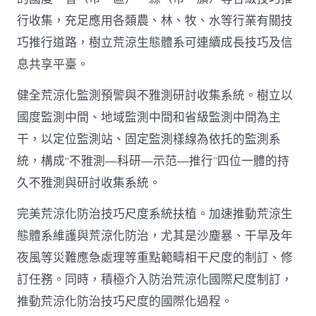
行收集，充足應用各類農、林、牧、水等行業有關技
巧推行道路，樹立荒涼生態體系可連續成長技巧及信
息共享平臺。
健全荒涼化監測預警與不雅測研討收集系統。樹立以
國度監測中間、地域監測中間和省級監測中間為主
干，以定位監測站、固定監測樣線為依托的監測系
統，構成“不雅測—科研—示范—推行”四位一體的持
久不雅測與研討收集系統。
完美荒涼化防治技巧尺度系統扶植。加速推動荒涼生
態體系維護與荒涼化防治，尤其是沙塵暴、干旱及年
夜風等災難應急處理等重點範疇相干尺度的制訂、修
訂任務。同時，積極介入防治荒涼化國際尺度制訂，
推動荒涼化防治技巧尺度的國際化過程。