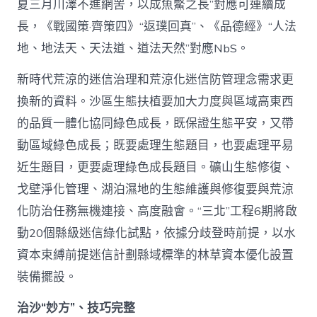
夏三月川澤不進網罟，以成魚鱉之長”對應可連續成
長，《戰國策·齊策四》“返璞回真”、《品德經》“人法
地、地法天、天法道、道法天然”對應NbS。
新時代荒涼的迷信治理和荒涼化迷信防管理念需求更
換新的資料。沙區生態扶植要加大力度與區域高東西
的品質一體化協同綠色成長，既保證生態平安，又帶
動區域綠色成長；既要處理生態題目，也要處理平易
近生題目，更要處理綠色成長題目。礦山生態修復、
戈壁淨化管理、湖泊濕地的生態維護與修復要與荒涼
化防治任務無機連接、高度融會。“三北”工程6期將啟
動20個縣級迷信綠化試點，依據分歧登時前提，以水
資本束縛前提迷信計劃縣域標準的林草資本優化設置
裝備擺設。
治沙“妙方”、技巧完整