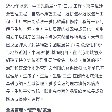
近40年以來，中國先后展開了“三北”工程、京津風沙
源管理工程、自然林維護工程、退耕還林退牧還草工
程、山川林田湖草沙一體化維護和修停工程等一系列
嚴重生態工程，南方生態周遭的狀況完成惡化；初步
樹立了以國度公園為主體的天然維護地系統，大量自
然戈壁歸入了封禁維護；國度展開了6期荒涼化和沙
化地盤監測，中國沙“情”基礎明白，在荒涼地域初步
組建了持久定位不雅測研討收集。以後，荒涼的迷信
治理和荒涼化地盤管理與開闢的關系比擬40年前已基
礎理順，生孩子、生涯、生態“三生”在部門地域到達
基礎協調。全域管理、體系管理的理念獲得迷信成
長。生態平安協統一體化高東西的品質綠色成長成為
區域成長優先選擇。
全域管理、“皮”“毛”兼治