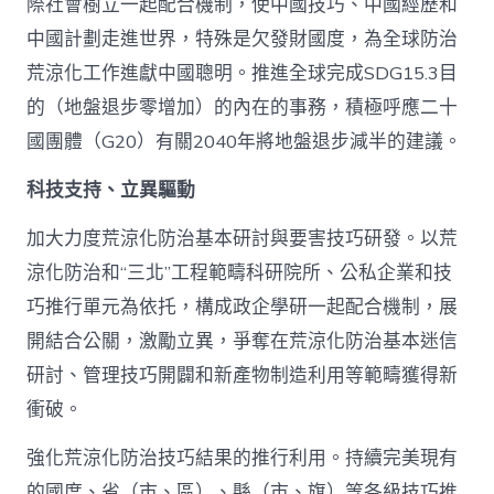
際社會樹立一起配合機制，使中國技巧、中國經歷和
中國計劃走進世界，特殊是欠發財國度，為全球防治
荒涼化工作進獻中國聰明。推進全球完成SDG15.3目
的（地盤退步零增加）的內在的事務，積極呼應二十
國團體（G20）有關2040年將地盤退步減半的建議。
科技支持、立異驅動
加大力度荒涼化防治基本研討與要害技巧研發。以荒
涼化防治和“三北”工程範疇科研院所、公私企業和技
巧推行單元為依托，構成政企學研一起配合機制，展
開結合公關，激勵立異，爭奪在荒涼化防治基本迷信
研討、管理技巧開闢和新產物制造利用等範疇獲得新
衝破。
強化荒涼化防治技巧結果的推行利用。持續完美現有
的國度、省（市、區）、縣（市、旗）等各級技巧推