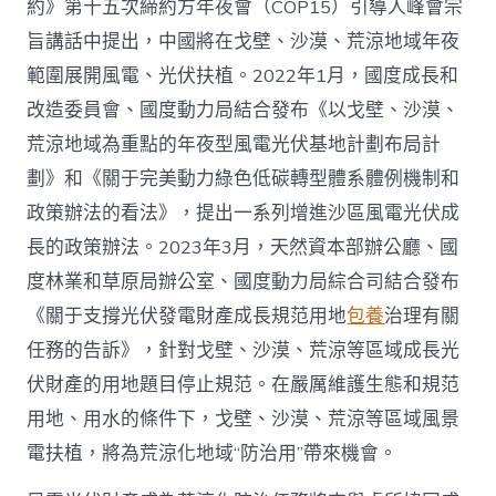
約》第十五次締約方年夜會（COP15）引導人峰會宗
旨講話中提出，中國將在戈壁、沙漠、荒涼地域年夜
範圍展開風電、光伏扶植。2022年1月，國度成長和
改造委員會、國度動力局結合發布《以戈壁、沙漠、
荒涼地域為重點的年夜型風電光伏基地計劃布局計
劃》和《關于完美動力綠色低碳轉型體系體例機制和
政策辦法的看法》，提出一系列增進沙區風電光伏成
長的政策辦法。2023年3月，天然資本部辦公廳、國
度林業和草原局辦公室、國度動力局綜合司結合發布
《關于支撐光伏發電財產成長規范用地
包養
治理有關
任務的告訴》，針對戈壁、沙漠、荒涼等區域成長光
伏財產的用地題目停止規范。在嚴厲維護生態和規范
用地、用水的條件下，戈壁、沙漠、荒涼等區域風景
電扶植，將為荒涼化地域“防治用”帶來機會。