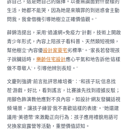
訴自己，這是她自己的選擇。以後無論面對什麼樣的
生活，她都不能哭，因為她是來贖罪的到迷惑會主動
問我，我會借機引導她樹立正確價值觀。”
薛錦浩提出，采用“過濾網+免疫力”計劃，技術上開啟
青少年形式，內容上陪孩子看科普、天然類短視頻，
幫他樹立“內容優
設計家豪宅
劣標準”。“家長若發現孩
子說臟話時，
樂齡住宅設計
應心平氣和地告訴他‘這樣
做不尊敬人’，引導他辨別長短。”
文慶則強調“前言批評思維培養”：“和孩子玩‘信息找
茬’游戲，好比，看到謠言，比賽誰先找到證據反駁；
用腳色飾演教他應對不良內容，如設計‘網友發臟話視
頻’場景，讓孩子練習‘我不喜歡這樣的表達’。”她還建
議用“美德幣”來激勵正向行為：孩子應用禮貌用語可
兌換家庭露營等活動，重塑價值認知。