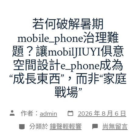
若何破解暑期
mobile_phone治理難
題？讓mobilJIUYI俱意
空間設計e_phone成為
“成長東西”，而非“家庭
戰場”
發
文
作者：
admin
2026 年 8 月 6 日
表
章
日
作
分
在
分類於
鐘聲輕輕響
尚無留言
期
者
類
〈若