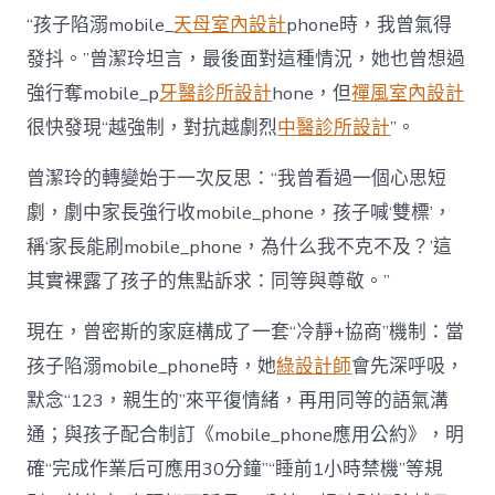
“孩子陷溺mobile_
天母室內設計
phone時，我曾氣得
發抖。”曾潔玲坦言，最後面對這種情況，她也曾想過
強行奪mobile_p
牙醫診所設計
hone，但
禪風室內設計
很快發現“越強制，對抗越劇烈
中醫診所設計
”。
曾潔玲的轉變始于一次反思：“我曾看過一個心思短
劇，劇中家長強行收mobile_phone，孩子喊‘雙標’，
稱‘家長能刷mobile_phone，為什么我不克不及？’這
其實裸露了孩子的焦點訴求：同等與尊敬。”
現在，曾密斯的家庭構成了一套“冷靜+協商”機制：當
孩子陷溺mobile_phone時，她
綠設計師
會先深呼吸，
默念“123，親生的”來平復情緒，再用同等的語氣溝
通；與孩子配合制訂《mobile_phone應用公約》，明
確“完成作業后可應用30分鐘”“睡前1小時禁機”等規