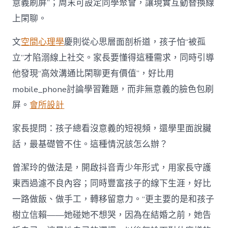
意義刷屏”；周末可設定同學聚會，讓現實互動替換線
上閑聊。
文
空間心理學
慶則從心思層面剖析道，孩子怕“被孤
立”才陷溺線上社交。家長要懂得這種需求，同時引導
他發現“高效溝通比閑聊更有價值”，好比用
mobile_phone討論學習難題，而非無意義的臉色包刷
屏。
會所設計
家長提問：孩子總看沒意義的短視頻，還學里面說臟
話，最基礎管不住。這種情況該怎么辦？
曾潔玲的做法是，開啟抖音青少年形式，用家長守護
東西過濾不良內容；同時豐富孩子的線下生涯，好比
一路做飯、做手工，轉移留意力。“更主要的是和孩子
樹立信賴——她碰她不想哭，因為在結婚之前，她告