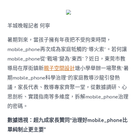
何
破
解
暑
羊城晚報記者 何寧
期
mobile_ph
治
暑期到來，當孩子擁有年夜把不受拘束時間，
理
mobile_phone再次成為家庭牴觸的“導火索”。若何讓
難
題？
mobile_phone從“戰場”變為“東西”？近日，東莞市教
讓
導局在厚街鎮新
親子空間設計
塘小學舉辦一場聚焦“暑
mobilJIUYI
俱
期mobile_phone科學治理”的家庭教導沙龍引發熱
意
議，家長代表、教導專家齊聚一堂，從數據調研、心
空
間
思剖析、實踐指南等多維度，拆解mobile_phone治理
設
計
的密碼。
e_phone
成
數據透視：超九成家長贊同“治理好mobile_phone比
為
單純制止更主要”
“成