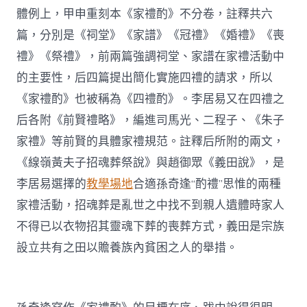
體例上，甲申重刻本《家禮酌》不分卷，註釋共六
篇，分別是《祠堂》《家譜》《冠禮》《婚禮》《喪
禮》《祭禮》，前兩篇強調祠堂、家譜在家禮活動中
的主要性，后四篇提出簡化實施四禮的請求，所以
《家禮酌》也被稱為《四禮酌》。李居易又在四禮之
后各附《前賢禮略》，編進司馬光、二程子、《朱子
家禮》等前賢的具體家禮規范。註釋后所附的兩文，
《線嶺黃夫子招魂葬祭說》與趙御眾《義田說》，是
李居易選擇的
教學場地
合適孫奇逢“酌禮”思惟的兩種
家禮活動，招魂葬是亂世之中找不到親人遺體時家人
不得已以衣物招其靈魂下葬的喪葬方式，義田是宗族
設立共有之田以贍養族內貧困之人的舉措。