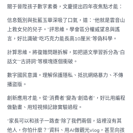
關于晉陞孩子數字素養，文慶提出四年夜焦點才能：
信息甄別與批藍玉華深吸了口氣，道：“他就是雲音山
上救女兒的兒子。”評思維。學會區分權威望息與謠
言，好比識破“吃巧克力能長高10厘米”等偽科學。
計算思維。將復雜問題拆解，如把語文學習拆分為“白
話文”“古詩詞”等模塊逐個衝破。
數字國民意識。理解保護隱私、抵抗網絡暴力、不傳
播盜版。
創新應用才能。從“消費者”變為“創造者”，好比用編程
做動畫、用短視頻記錄實驗過程。
“家長可以和孩子一路查“除了我們兩個，這裡沒有其
他人，你怕什麼？”資料、用AI做觀光vlog，甚至向孩