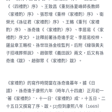
《〈四禮酌〉序》、王致昌《重刻孫夏峰師長教師
〈家禮酌〉序》、張恕增《重梓〈家禮酌〉序》、衛
榮光《孫征君〈家禮酌〉序》、王輅《重刊〈家禮
酌〉序》、孫奇逢《〈家禮酌〉序》、李居易《〈家
禮酌〉序文》。註釋前署孫奇逢手定、李居易校梓、
蘧益章王輅校、孫世玟孫金桂監判，后附《線嶺黃夫
子招魂葬祭說》、趙御眾《義田說》兩文，后又有孫
奇逢《跋》、趙御眾《〈家禮酌〉跋》。
《家禮酌》的寫作時間當在孫奇逢暮年。據《日
譜》，孫奇逢于康熙六年（時年八十四歲）正月初一
“著《家禮酌》”，十一日“《家禮酌》成”，十五日、二
十五日又撰寫了序、跋。[2]但到康熙八年（1669）