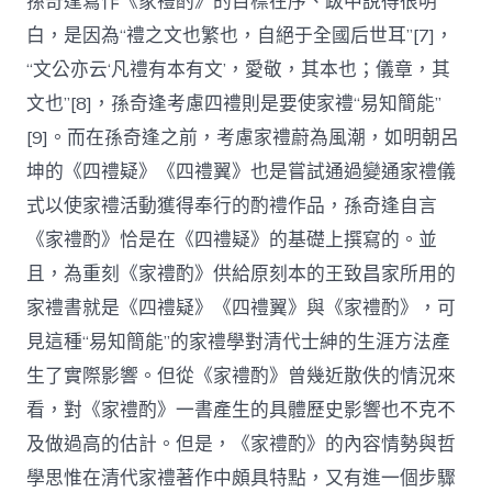
孫奇逢寫作《家禮酌》的目標在序、跋中說得很明
白，是因為“禮之文也繁也，自絕于全國后世耳”[7]，
“文公亦云‘凡禮有本有文’，愛敬，其本也；儀章，其
文也”[8]，孫奇逢考慮四禮則是要使家禮“易知簡能”
[9]。而在孫奇逢之前，考慮家禮蔚為風潮，如明朝呂
坤的《四禮疑》《四禮翼》也是嘗試通過變通家禮儀
式以使家禮活動獲得奉行的酌禮作品，孫奇逢自言
《家禮酌》恰是在《四禮疑》的基礎上撰寫的。並
且，為重刻《家禮酌》供給原刻本的王致昌家所用的
家禮書就是《四禮疑》《四禮翼》與《家禮酌》，可
見這種“易知簡能”的家禮學對清代士紳的生涯方法產
生了實際影響。但從《家禮酌》曾幾近散佚的情況來
看，對《家禮酌》一書產生的具體歷史影響也不克不
及做過高的估計。但是，《家禮酌》的內容情勢與哲
學思惟在清代家禮著作中頗具特點，又有進一個步驟