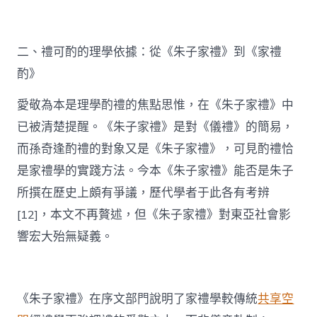
二、禮可酌的理學依據：從《朱子家禮》到《家禮
酌》
愛敬為本是理學酌禮的焦點思惟，在《朱子家禮》中
已被清楚提醒。《朱子家禮》是對《儀禮》的簡易，
而孫奇逢酌禮的對象又是《朱子家禮》，可見酌禮恰
是家禮學的實踐方法。今本《朱子家禮》能否是朱子
所撰在歷史上頗有爭議，歷代學者于此各有考辨
[12]，本文不再贅述，但《朱子家禮》對東亞社會影
響宏大殆無疑義。
《朱子家禮》在序文部門說明了家禮學較傳統
共享空