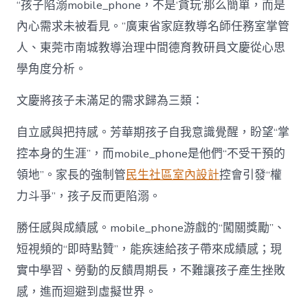
“孩子陷溺mobile_phone，不是‘貪玩’那么簡單，而是
內心需求未被看見。”廣東省家庭教導名師任務室掌管
人、東莞市南城教導治理中間德育教研員文慶從心思
學角度分析。
文慶將孩子未滿足的需求歸為三類：
自立感與把持感。芳華期孩子自我意識覺醒，盼望“掌
控本身的生涯”，而mobile_phone是他們“不受干預的
領地”。家長的強制管
民生社區室內設計
控會引發“權
力斗爭”，孩子反而更陷溺。
勝任感與成績感。mobile_phone游戲的“闖關獎勵”、
短視頻的“即時點贊”，能疾速給孩子帶來成績感；現
實中學習、勞動的反饋周期長，不難讓孩子產生挫敗
感，進而迴避到虛擬世界。