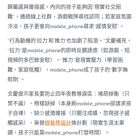
歸屬感與連接感。內向的孩子能夠因“現實社交困
難”，通過線上社群、游戲戰隊尋找認同；若家庭氛圍
冷淡，孩子更會向mobile_phone尋求“感情安慰”。
“行為動機的‘拉力’和‘推力’也加劇了陷溺。”文慶補充，
“拉力”是mobile_phone的即時反饋誘惑（如游戲、短
視頻的多巴胺安慰），“推力”是現實壓力（學習困
難、家庭牴觸），mobile_phone成了孩子的“數字撫
慰劑”。
文慶提示家長要防止四年夜教導誤區：堵疏掉衡（只
禁不論）、榜樣缺掉（本身刷mobile_phone卻請求孩
子自律）、缺少感情連接（只關注成績，忽視孩子感
觸感染）、無替
綠裝修設計
換計劃（現實生涯太單
調，孩子只能靠mobile_phone打發時間）。