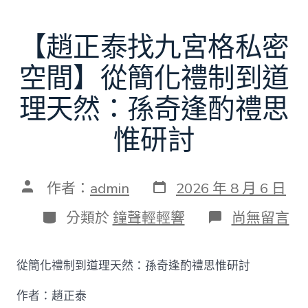
【趙正泰找九宮格私密
空間】從簡化禮制到道
理天然：孫奇逢酌禮思
惟研討
發
文
作者：
admin
2026 年 8 月 6 日
表
章
日
作
分
在
分類於
鐘聲輕輕響
尚無留言
期
者
類
〈【趙
正
泰
從簡化禮制到道理天然：孫奇逢酌禮思惟研討
找
九
作者：趙正泰
宮