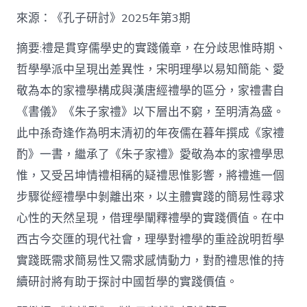
格
私
來源：《孔子研討》2025年第3期
密
空
摘要:禮是貫穿儒學史的實踐儀章，在分歧思惟時期、
間】
哲學學派中呈現出差異性，宋明理學以易知簡能、愛
從
簡
敬為本的家禮學構成與漢唐經禮學的區分，家禮書自
化
《書儀》《朱子家禮》以下層出不窮，至明清為盛。
禮
制
此中孫奇逢作為明末清初的年夜儒在暮年撰成《家禮
到
道
酌》一書，繼承了《朱子家禮》愛敬為本的家禮學思
理
惟，又受呂坤情禮相稱的疑禮思惟影響，將禮進一個
天
然：
步驟從經禮學中剝離出來，以主體實踐的簡易性尋求
孫
心性的天然呈現，借理學闡釋禮學的實踐價值。在中
奇
逢
西古今交匯的現代社會，理學對禮學的重詮說明哲學
酌
實踐既需求簡易性又需求感情動力，對酌禮思惟的持
禮
思
續研討將有助于探討中國哲學的實踐價值。
惟
研