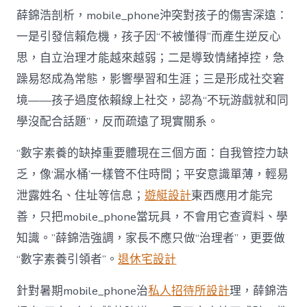
薛錦浩剖析，mobile_phone沖突對孩子的傷害深遠：
一是引發信賴危機，孩子因“不被懂得”而產生逆反心
思，自立治理才能越來越弱；二是導致情緒掉控，急
躁易怒成為常態，影響學習和生涯；三是形成社交窘
境——孩子過度依賴線上社交，認為“不玩游戲就和同
學沒配合話題”，反而疏遠了現實關系。
“數字素養的缺掉重要體現在三個方面：自我管控力缺
乏，像‘漏水桶’一樣管不住時間；平安意識單薄，輕易
泄露姓名、住址等信息；
遊艇設計
東西應用才能完
善，只把mobile_phone當玩具，不會用它查資料、學
知識。”薛錦浩強調，家長不應只做“治理者”，更要做
“數字素養引領者”。
退休宅設計
針對暑期mobile_phone治
私人招待所設計
理，薛錦浩