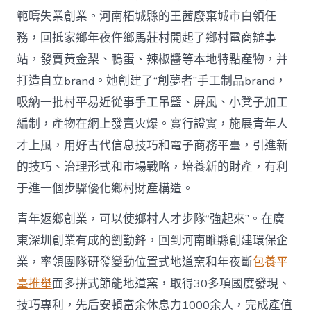
範疇失業創業。河南柘城縣的王茜廢棄城市白領任
務，回抵家鄉年夜仵鄉馬莊村開起了鄉村電商辦事
站，發賣黃金梨、鴨蛋、辣椒醬等本地特點產物，并
打造自立brand。她創建了“創夢者”手工制品brand，
吸納一批村平易近從事手工吊籃、屏風、小凳子加工
編制，產物在網上發賣火爆。實行證實，施展青年人
才上風，用好古代信息技巧和電子商務平臺，引進新
的技巧、治理形式和市場戰略，培養新的財產，有利
于進一個步驟優化鄉村財產構造。
青年返鄉創業，可以使鄉村人才步隊“強起來”。在廣
東深圳創業有成的劉勤鋒，回到河南睢縣創建環保企
業，率領團隊研發變動位置式地道窯和年夜斷
包養平
臺推舉
面多拼式節能地道窯，取得30多項國度發現、
技巧專利，先后安頓富余休息力1000余人，完成產值