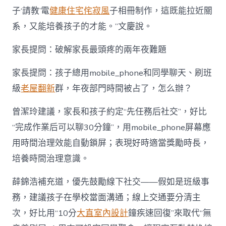
子‘請教’電
健康住宅
侘寂風
子相冊制作，這既能拉近關
系，又能培養孩子的才能。”文慶說。
家長提問：破解家長最頭疼的兩年夜難題
家長提問：孩子總用mobile_phone和同學聊天、刷班
級
老屋翻新
群，年夜部門時間被占了，怎么辦？
曾潔玲建議，家長和孩子約定“先任務后社交”，好比
“完成作業后可以聊30分鐘”，用mobile_phone屏幕應
用時間治理效能自動鎖屏；表現好時適當獎勵時長，
培養時間治理意識。
薛錦浩補充道，優先鼓勵線下社交——假如是班級事
務，建議孩子在學校當面溝通；線上交通要分清主
次，好比用“10分
大直室內設計
鐘疾速回復”來取代“無