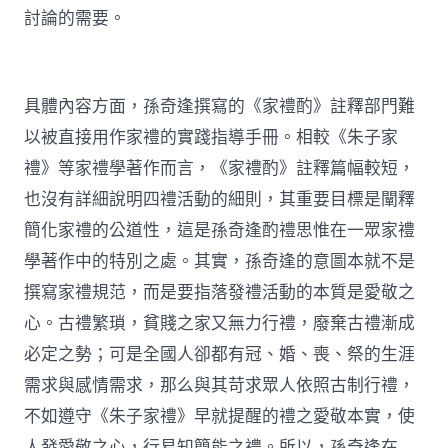
討論的需要。
具體內容方面，孫奇逢撰寫的《家禮酌》註釋部門難
以被直接用作家禮的實踐指導手冊。相較《朱子家
禮》等家禮學著作而言，《家禮酌》註釋篇幅較短，
也沒有詳細說明四禮活動的細則，其重要目標是闡釋
簡化家禮的公道性，這是孫奇逢酌禮思惟在一眾家禮
學著作中的特別之處。其實，孫奇逢的意圖本就不是
撰寫家禮規范，而是要指落發禮活動的本質是愛敬之
心。古禮繁瑣，貧賤之家又無力行禮，廢棄古禮漸成
必定之勢；可是全國人卻都有冠、婚、喪、祭的生涯
需求與感情需求，那么與其苛求眾人依照古制行禮，
不如遵守《朱子家禮》早就提醒的禮之愛敬本實，使
人發愛敬之心，行易知簡能之禮。所以，孫奇逢在