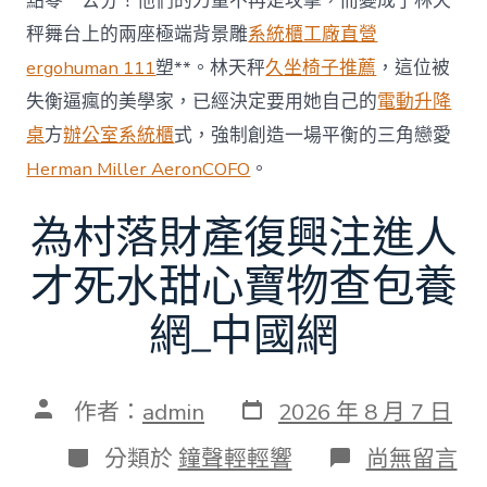
點零一公分！他們的力量不再是攻擊，而變成了林天
秤舞台上的兩座極端背景雕
系統櫃工廠直營
ergohuman 111
塑**。林天秤
久坐椅子推薦
，這位被
失衡逼瘋的美學家，已經決定要用她自己的
電動升降
桌
方
辦公室系統櫃
式，強制創造一場平衡的三角戀愛
Herman Miller Aeron
COFO
。
為村落財產復興注進人
才死水甜心寶物查包養
網_中國網
發
文
作者：
admin
2026 年 8 月 7 日
表
章
日
作
分
在
分類於
鐘聲輕輕響
尚無留言
期
者
類
〈為