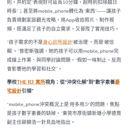
則，并約定“表現好可延長10分鐘，超時則扣除越日
時長”；甚至將mobile_phone轉化為“東西”——讓孩子
負責規劃家庭觀光攻略，用App收拾照片、制作視
頻，既滿足了孩子的自立需求，又晉陞了實用技巧。
“孩子需求的不是
身心診所設計
‘被治理’，而是‘被信
賴’。”曾密斯強調，她的孩子可以用mobile_phone完
成線上作業、與同學討論問題，“假如一味制止，反而
會影響他的學習和社交”。
學校
THE R3 寓所
視角：從“沖突化解”到“數字素養
豪
宅設計
引領”
“mobile_phone沖突概況上是‘用多用少’的問題，焦點
是孩子數字素養的缺掉。”東莞市厚街鎮新塘小學德育
副主任薛錦浩一針見血地指出。