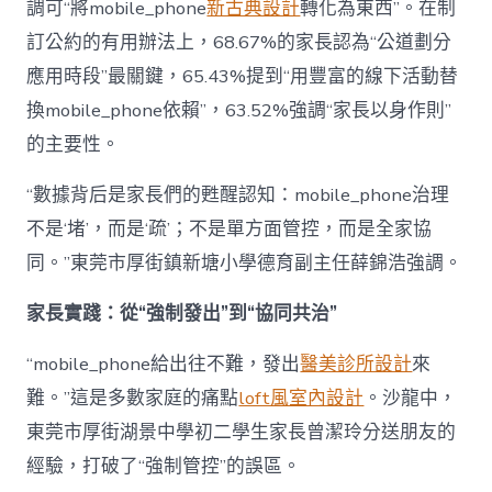
調可“將mobile_phone
新古典設計
轉化為東西”。在制
訂公約的有用辦法上，68.67%的家長認為“公道劃分
應用時段”最關鍵，65.43%提到“用豐富的線下活動替
換mobile_phone依賴”，63.52%強調“家長以身作則”
的主要性。
“數據背后是家長們的甦醒認知：mobile_phone治理
不是‘堵’，而是‘疏’；不是單方面管控，而是全家協
同。”東莞市厚街鎮新塘小學德育副主任薛錦浩強調。
家長實踐：從“強制發出”到“協同共治”
“mobile_phone給出往不難，發出
醫美診所設計
來
難。”這是多數家庭的痛點
loft風室內設計
。沙龍中，
東莞市厚街湖景中學初二學生家長曾潔玲分送朋友的
經驗，打破了“強制管控”的誤區。