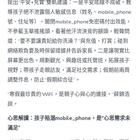
提出“平安+充實”雙軌建議：一是平安底線不成破。教
導孩子絕不泄露個人敏感信息（姓名、mobile_phone
號、住址等），關閉mobile_phone免密碼付出效能，
不參藍玉華搖搖頭，看著他汗流浹背的額頭，輕聲問
道：“要不要讓貴妃給你洗澡？”與充值、打賞；碰到
網絡欺負要及時保留證據并告訴家長。二是讓現實比
屏幕更出色。規劃觀光、興趣班或托管班，拓展孩子
視野；帶孩子走親訪友，滿足社交需求；假期前兩周
調整作息，防止“假期綜合征”。
“寒假最珍貴的‘WiFi’，是親子心與心的連接。”薛錦浩
說。
心思解讀：孩子陷溺mobile_phone，是“心思需求未
滿足”