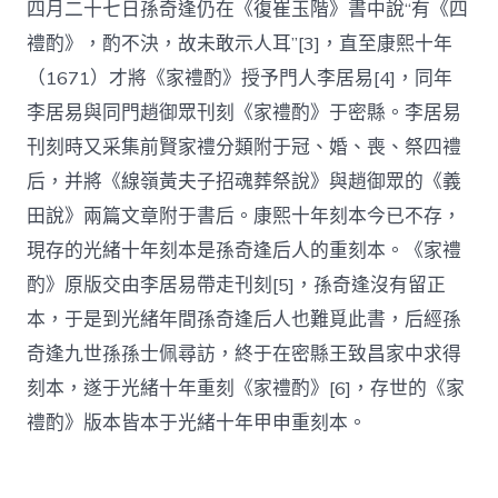
四月二十七日孫奇逢仍在《復崔玉階》書中說“有《四
禮酌》，酌不決，故未敢示人耳”[3]，直至康熙十年
（1671）才將《家禮酌》授予門人李居易[4]，同年
李居易與同門趙御眾刊刻《家禮酌》于密縣。李居易
刊刻時又采集前賢家禮分類附于冠、婚、喪、祭四禮
后，并將《線嶺黃夫子招魂葬祭說》與趙御眾的《義
田說》兩篇文章附于書后。康熙十年刻本今已不存，
現存的光緒十年刻本是孫奇逢后人的重刻本。《家禮
酌》原版交由李居易帶走刊刻[5]，孫奇逢沒有留正
本，于是到光緒年間孫奇逢后人也難覓此書，后經孫
奇逢九世孫孫士佩尋訪，終于在密縣王致昌家中求得
刻本，遂于光緒十年重刻《家禮酌》[6]，存世的《家
禮酌》版本皆本于光緒十年甲申重刻本。