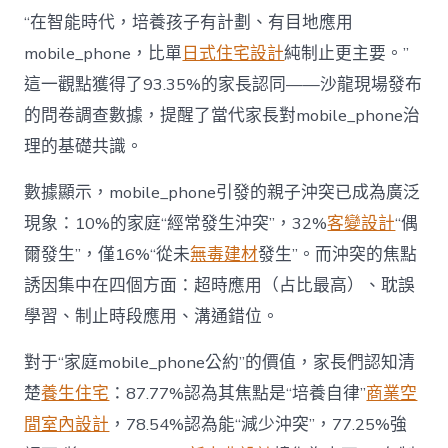
長
東
“在智能時代，培養孩子有計劃、有目地應用
西”，
mobile_phone，比單
日式住宅設計
純制止更主要。”
而
非
這一觀點獲得了93.35%的家長認同——沙龍現場發布
“家
的問卷調查數據，提醒了當代家長對mobile_phone治
庭
戰
理的基礎共識。
場”〉
中
數據顯示，mobile_phone引發的親子沖突已成為廣泛
現象：10%的家庭“經常發生沖突”，32%
客變設計
“偶
爾發生”，僅16%“從未
無毒建材
發生”。而沖突的焦點
誘因集中在四個方面：超時應用（占比最高）、耽誤
學習、制止時段應用、溝通錯位。
對于“家庭mobile_phone公約”的價值，家長們認知清
楚
養生住宅
：87.77%認為其焦點是“培養自律”
商業空
間室內設計
，78.54%認為能“減少沖突”，77.25%強