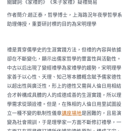
關鍵詞:《家禮酌》《朱子家禮》疑禮簡易
討〉
中
作者簡介:趙正泰，哲學博士，上海路況年夜學哲學系
助理傳授，重要研討標的目的為宋明理學
禮是貫穿儒學史的生涯實踐方法，但禮的內容與依據
卻在不斷變化，顯示出儒家哲學的豐富性與活動性。
中古以后出現了變經禮學為家禮學的趨勢，宋明理學
家善于以心性、天理、知己等本體概念賦予儒家德性
以超出性與廣泛性，形上的德性又需與人倫日用相結
合才幹構成具體的人的成德成善的生涯實踐，所以理
學需求從頭詮禮。但是，在殊相的人倫日用里試圖設
立一種不變的軌制性儀章
講座場地
是困難的，且易演
變為社會規訓，于是理學家一方面不斷修訂禮學，一