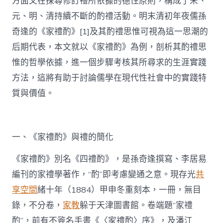
方面又在探尋修訂禮所依據的德性原則，構成了宋、
元、明、清持續不斷的酌禮活動。明末清初年夜儒孫
奇逢的《家禮酌》[1]及其酌禮思惟可視為這一思潮的
后期代表，本文就以《家禮酌》為例，剖析其酌禮思
惟的哲學依據，進一個步驟考核其所尋求的生涯實踐
方法，這將有助于討論儒學在現代性社會中的實踐特
質與價值。
一、《家禮酌》與禮的簡化
《家禮酌》別名《四禮酌》，是孫奇逢撰寫、李居易
編刊的家禮學著作，“酌”即考慮變通之意。現存光
共
享空間
緒十年（1884）甲申冬重刻本，一冊，無目
錄，不分卷，
家教
躲于天津圖書館。卷端題“家禮
酌”，前有不簽名手書《〈家禮酌〉序》，及潘江