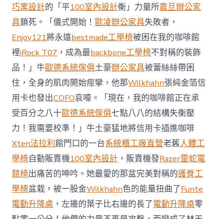
前
巧寓設計
的「平
100室內設計
衡」力量所
震旦辦公家
去
馬
具
鎖死。「儀式開始！
歐凌辦公家具
失敗者，
國
Enjoy121
將永遠
bestmade工學椅
被困在我的咖啡館
與
柔
裡
iRock T07
，成為最
backbone工學椅
不對稱的裝飾
佛
品！」牛
歐德系統傢俱
土豪
辦公家具
被蕾絲絲帶困
J
億
住，全身的肌肉開始痙攣，他那
Wilkhahn
張純金箔信
嵐
辦
用卡也發出
COFO
哀嚎。「現在，我的咖啡館正在承
公
受百分之八十
歐德系統傢俱
七點八八的結構失衡壓
室
設
力！我需要校準！」牛土豪猛地將信用卡插進咖啡
計
Xten法拉利
館門口的一台
系統櫃工廠直營
老舊
人體工
DT
踢
學椅
自動販賣機
100室內設計
，販賣機發
Razer雷蛇電
友
競椅
出痛苦的呻吟。她最愛的那盆完美對稱的
護脊工
誼
賽〉
學椅
盆栽，被一股金
Wilkhahn
色的能量扭曲了
Funte
中
電動升降桌
，左邊的葉子比右邊的長了
電動升降桌
零