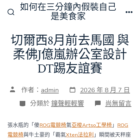
跳
如何在三分鐘內假裝自己
至
是美食家
搜
選
主
尋
單
切
要
切爾西8月前去馬國 與
換
內
開
關
柔佛J億嵐辦公室設計
容
DT踢友誼賽
發
文
作者：
admin
2026 年 8 月 7 日
表
章
日
作
分
在
分類於
鐘聲輕輕響
尚無留言
期
者
類
〈切
爾
西
張水瓶的「傻
ROG電競椅
氣
亞梭Artso工學椅
」
ROG
8
月
電競椅
與牛土豪的「霸氣
Xten法拉利
」瞬間被天秤座