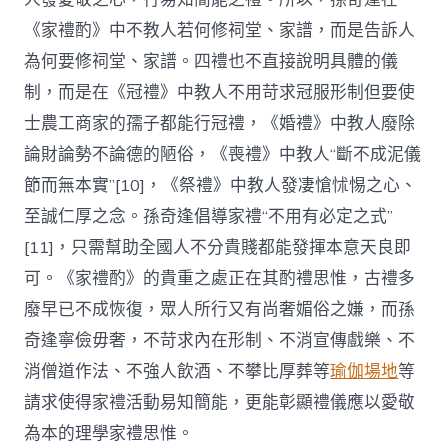
《家禮酌》中不教人若何修祠堂、家譜，而是告訴人
為何要修祠堂、家譜。四禮也不直接說明具體的儀
制，而是在《冠禮》中教人不用苛求冠服形制但要使
士農工商家的孺子都能行冠禮，《婚禮》中教人廢除
論財論勢不論德的陋俗，《喪禮》中教人“斷不成泥儀
節而無本實”[10]，《祭禮》中教人發凄愴怵惕之心、
至誠仁厚之念。孫奇逢倡導家禮“不用有必定之式”
[11]，只需幫助全國人不分貴賤都能發揮本意天良即
可。《家禮酌》的貴重之處正在其酌禮思惟，古禮多
廢早已不成恢復，眾人所行又有尚奢媚俗之嫌，而孫
奇逢寧儉毋奢，不苛求內在形制、不消宣傳戲樂、不
消僧道作法、不強人飲酒、不攀比厚葬等
瑜伽場地
等
請求使得家禮活動易知簡能，更能彰顯禮儀應以愛敬
為本的理學家禮思惟。