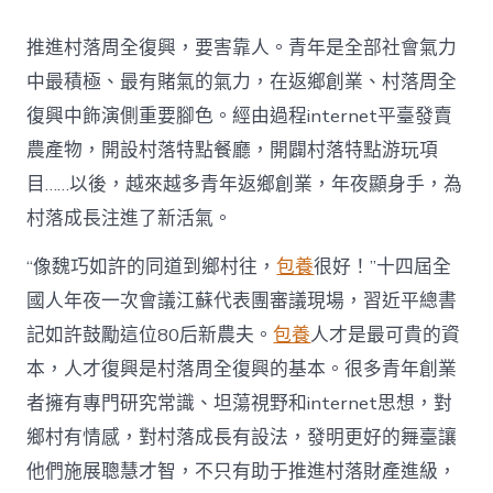
村
落
推進村落周全復興，要害靠人。青年是全部社會氣力
財
產
中最積極、最有賭氣的氣力，在返鄉創業、村落周全
復
復興中飾演側重要腳色。經由過程internet平臺發賣
興
注
農產物，開設村落特點餐廳，開闢村落特點游玩項
進
目……以後，越來越多青年返鄉創業，年夜顯身手，為
人
才
村落成長注進了新活氣。
死
水
“像魏巧如許的同道到鄉村往，
包養
很好！”十四屆全
甜
心
國人年夜一次會議江蘇代表團審議現場，習近平總書
寶
記如許鼓勵這位80后新農夫。
包養
人才是最可貴的資
物
查
本，人才復興是村落周全復興的基本。很多青年創業
包
者擁有專門研究常識、坦蕩視野和internet思想，對
養
網
鄉村有情感，對村落成長有設法，發明更好的舞臺讓
_
他們施展聰慧才智，不只有助于推進村落財產進級，
中