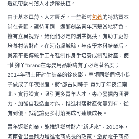
國
還能帶動村落人才步隊扶植。
網〉
中
由于基本單薄、人才匱乏，一些鄉村
包養
的特點資本
尚在覺醒，亟待開闢。返鄉創業青年清楚當地特色、
擁有立異視野，給他們必定的創業攙扶，有助于更好
培養村落財產。在河南虞城縣，年夜學本科結業后，
吳素平把傳統手工布鞋制作身手培養成制鞋財產，使
“仙腳丫”brand在母嬰用品範疇有了必定著名度；
2014年碩士研討生結業的徐俠影，率領同鄉們把小粽
子做成了年夜財產，將“邵古同粽子”賣到了年夜江南
北。實行證實，吸引更多青年人才，專心發掘內涵潛
力，加強自我造血才能，推進村落財產從無到有、從
有到優，就能讓更多村落完成可連續成長。
青年返鄉創業，能推進鄉村財產“新起來”。2016年，
河南省出臺鼎力增進電商成長的政策，激勵電子商務