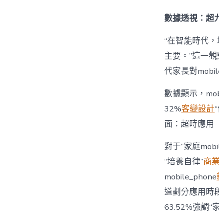
數據透視：超九
“在智能時代，培
主要。”這一觀
代家長對mobi
數據顯示，mo
32%
客變設計
面：超時應用
對于“家庭mob
“培養自律”
商
mobile_phone
道劃分應用時段”
63.52%強調