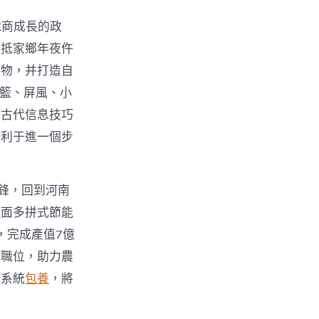
電商成長的政
回抵家鄉年夜仵
產物，并打造自
吊籃、屏風、小
好古代信息技巧
有利于進一個步
鋒，回到河南
舉
面多拼式節能
，完成產值7億
業職位，助力農
持系統
包養
，將