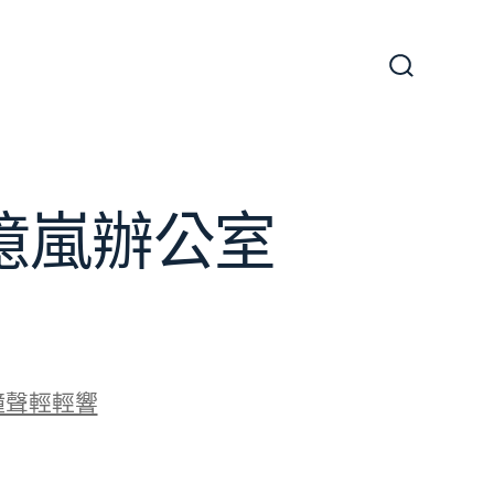
搜
尋
切
換
開
關
J億嵐辦公室
鐘聲輕輕響