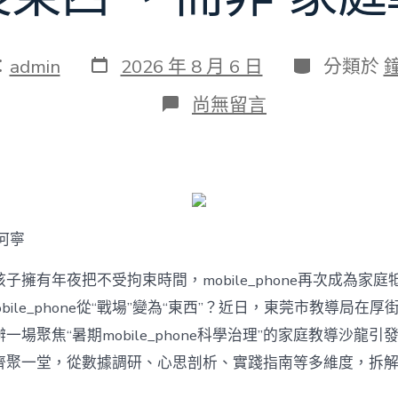
發
分
：
admin
2026 年 8 月 6 日
分類於
表
類
日
在
尚無留言
期
〈若
何
破
解
暑
期
mobile_phone
何寧
治
理
難
子擁有年夜把不受拘束時間，mobile_phone再次成為家庭
題？
bile_phone從“戰場”變為“東西”？近日，東莞市教導局在厚
讓
mobilJIUYI
一場聚焦“暑期mobile_phone科學治理”的家庭教導沙龍
俱
聚一堂，從數據調研、心思剖析、實踐指南等多維度，拆解mobi
意
空