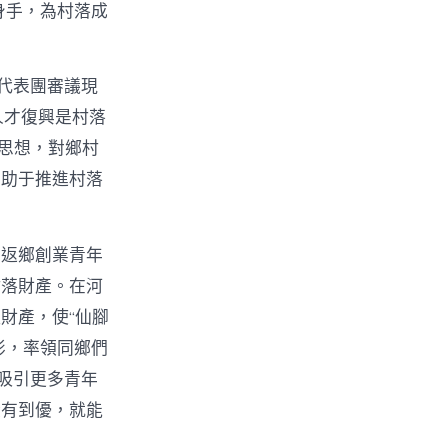
身手，為村落成
代表團審議現
人才復興是村落
t思想，對鄉村
有助于推進村落
。返鄉創業青年
村落財產。在河
財產，使“仙腳
俠影，率領同鄉們
吸引更多青年
從有到優，就能