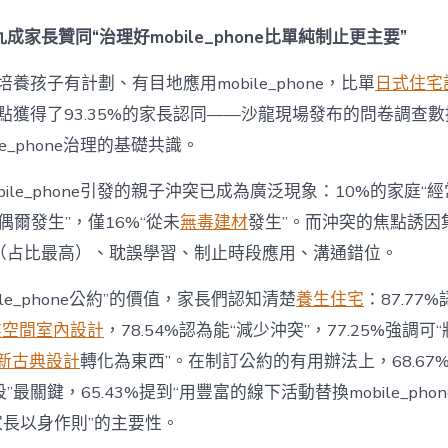
間
設
成家長贊同“治理好mobile_phone比單純制止更主要”
計
e_phone
養孩子有計劃、有目地應用mobile_phone，比單
日式住宅
成
為
點獲得了93.35%的家長認同——沙龍現場發布的問卷調查
“成
le_phone治理的基礎共識。
長
東
西”，
bile_phone引發的親子沖突已成為廣泛現象：10%的家庭“
而
“偶爾發生”，僅16%“從未
無毒建材
發生”。而沖突的焦點誘因
非
“家
（占比最高）、耽誤學習、制止時段應用、溝通錯位。
庭
戰
ile_phone公約”的價值，家長們認知清楚
養生住宅
：87.77
場”〉
中
業空間室內設計
，78.54%認為能“減少沖突”，77.25%強調可“
新古典設計
轉化為東西”。在制訂公約的有用辦法上，68.67
最關鍵，65.43%提到“用豐富的線下活動替換mobile_phon
“家長以身作則”的主要性。