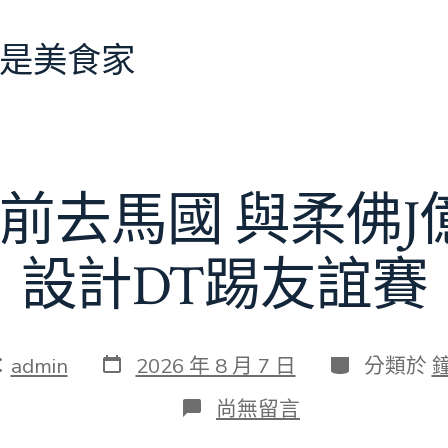
是美食家
前去馬國 與柔佛
設計DT踢友誼賽
發
分
：
admin
2026 年 8 月 7 日
分類於
表
類
日
在
尚無留言
期
〈切
爾