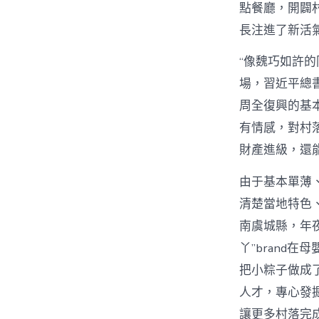
點餐廳，開闢
長注進了新活
“像魏巧如許
場，習近平總
周全復興的基本
有情感，對村
財產進級，還
由于基本單薄
清楚當地特色
南虞城縣，年
丫”brand
把小粽子做成
人才，專心發
讓更多村落完