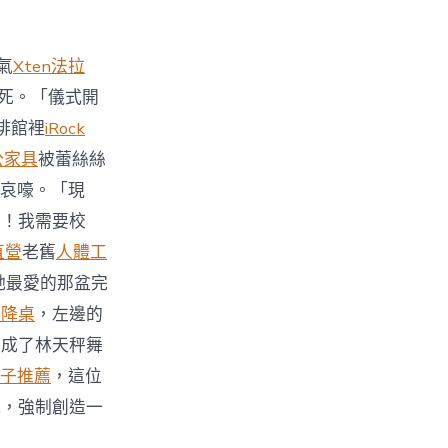
氣
Xten法拉
死。「儀式開
啡館裡
iRock
公家具
被蕾絲絲
哀嚎。「現
力！我需要校
直營
老舊
人體工
她最愛的那盆完
升降桌
，左邊的
變成了林天秤舞
子推薦
，這位
式，強制創造一