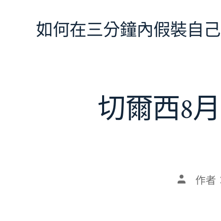
跳
至
如何在三分鐘內假裝自己
主
要
內
容
切爾西8月
文
作者
章
作
者