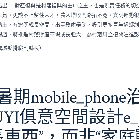
指出：“財產復興是村落復興的重中之重，也是現實任務的切
人氣，更談不上留住人才，農人增收門路拓不寬，文明運動很
熱土，有遼闊成長空間。出臺務虛舉動，吸引更多青年返鄉
保證，將推進村落財產不竭成長強大，為村落周全復興注進
虞城縣掛職副縣長）
期mobile_phon
JIUYI俱意空間設計e_
長東西”，而非“家庭