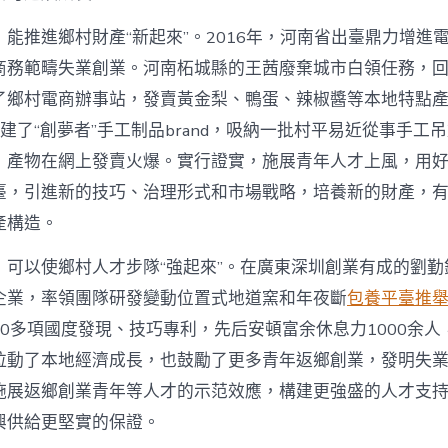
能推進鄉村財產“新起來”。2016年，河南省出臺鼎力增進
商務範疇失業創業。河南柘城縣的王茜廢棄城市白領任務，
了鄉村電商辦事站，發賣黃金梨、鴨蛋、辣椒醬等本地特點
她創建了“創夢者”手工制品brand，吸納一批村平易近從事手工
，產物在網上發賣火爆。實行證實，施展青年人才上風，用
臺，引進新的技巧、治理形式和市場戰略，培養新的財產，
產構造。
，可以使鄉村人才步隊“強起來”。在廣東深圳創業有成的劉勤
企業，率領團隊研發變動位置式地道窯和年夜斷
包養平臺推
0多項國度發現、技巧專利，先后安頓富余休息力1000余人
拉動了本地經濟成長，也鼓勵了更多青年返鄉創業，發明失
施展返鄉創業青年等人才的示范效應，構建更強盛的人才支
興供給更堅實的保證。