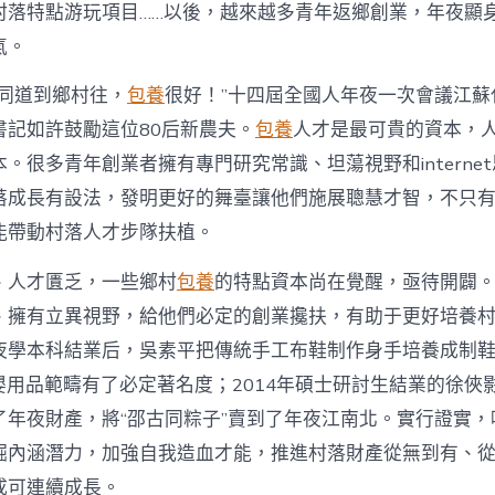
注
村落特點游玩項目……以後，越來越多青年返鄉創業，年夜顯
進
人
氣。
才
死
的同道到鄉村往，
包養
很好！”十四屆全國人年夜一次會議江蘇
水
書記如許鼓勵這位80后新農夫。
包養
人才是最可貴的資本，
甜
心
。很多青年創業者擁有專門研究常識、坦蕩視野和interne
寶
落成長有設法，發明更好的舞臺讓他們施展聰慧才智，不只
物
查
能帶動村落人才步隊扶植。
包
養
、人才匱乏，一些鄉村
包養
的特點資本尚在覺醒，亟待開闢
網
_
、擁有立異視野，給他們必定的創業攙扶，有助于更好培養
中
夜學本科結業后，吳素平把傳統手工布鞋制作身手培養成制鞋
國
網〉
在母嬰用品範疇有了必定著名度；2014年碩士研討生結業的徐
中
了年夜財產，將“邵古同粽子”賣到了年夜江南北。實行證實，
掘內涵潛力，加強自我造血才能，推進村落財產從無到有、
成可連續成長。