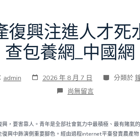
賽〉
中
產復興注進人才死
查包養網_中國網
發
分
：
admin
2026 年 8 月 7 日
分類於
表
類
日
在
尚無留言
期
〈為
村
落
財
產
復興，要害靠人。青年是全部社會氣力中最積極、最有賭氣
復
興
復興中飾演側重要腳色。經由過程internet平臺發賣農產