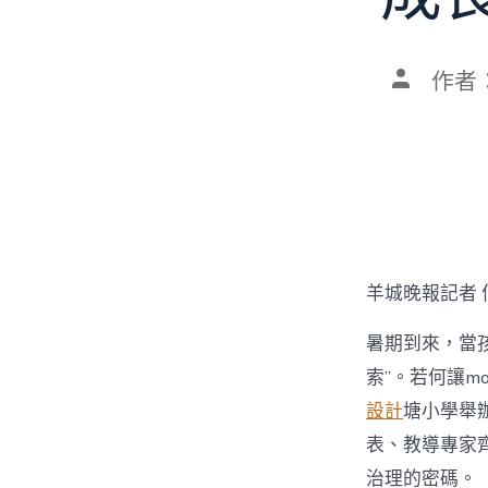
文
作者
章
作
者
羊城晚報記者 
暑期到來，當孩
索”。若何讓mo
設計
塘小學舉辦
表、教導專家齊
治理的密碼。