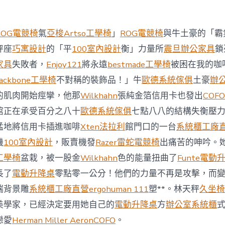
西
8
月
ROG電競椅
氣
亞梭Artso工學椅
」
ROG電競椅
與牛土豪的「霸
前
去
秤座
巧寓設計
的「平
100室內設計
衡」力量所
震旦辦公家具
鎖
馬
家具
失敗者，
Enjoy121
將永遠
bestmade工學椅
被困在我的咖
國
與
ackbone工學椅
不對稱的裝飾品！」牛
歐德系統傢俱
土豪
辦
柔
的肌肉開始痙攣，他那
Wilkhahn
張純金箔信用卡也發出
COFO
佛
J
館正在承受百分之八十
歐德系統傢俱
七點八八的結構失衡壓
億
猛地將信用卡插進咖啡
Xten法拉利
館門口的一台
系統櫃工廠
嵐
辦
機
100室內設計
，販賣機發
Razer雷蛇電競椅
出痛苦的呻吟。
公
工學椅
盆栽，被一股金
Wilkhahn
色的能量扭曲了
Funte電動
室
設
長了
電動升降桌
零點零一公分！他們的力量不再是攻擊，而
計
端背景雕
系統櫃工廠直營
ergohuman 111
塑**。林天秤
久坐椅
DT
踢
美學家，已經決定要用她自己的
電動升降桌
方
辦公室系統櫃
友
誼
戀愛
Herman Miller Aeron
COFO
。