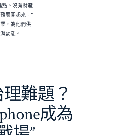
進點。沒有財產
難展開起來。”
創業，為他們供
彭湃動能。
e治理難題？
phone成為
戰場”