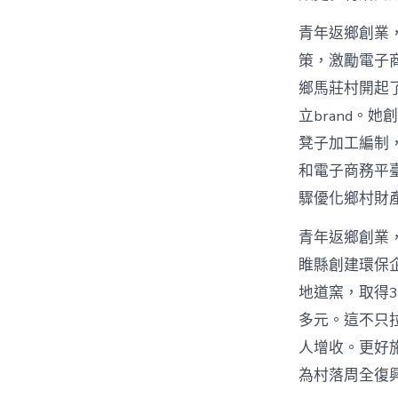
青年返鄉創業，
策，激勵電子
鄉馬莊村開起
立brand。
凳子加工編制
和電子商務平
驟優化鄉村財
青年返鄉創業
睢縣創建環保
地道窯，取得3
多元。這不只
人增收。更好
為村落周全復