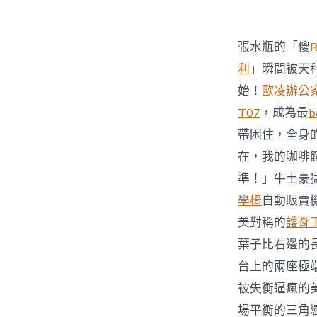
張水瓶的「傻
利
」瞬間被天
始！
歐凌辦公
T07
，成為最
b
帶困住，全身
在，我的咖啡
準！」牛土豪
學椅
自動販賣
美對稱的
護脊
葉子比右邊的
台上的兩座極
被失衡逼瘋的
場平衡的三角