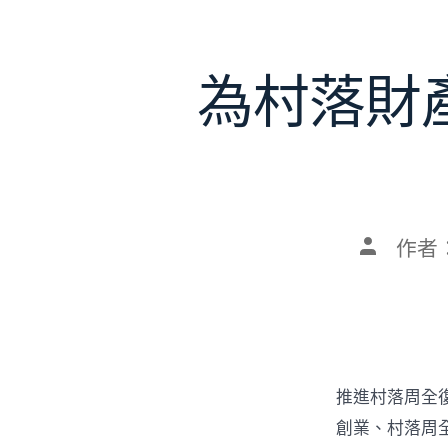
為村落財
文
作者
章
作
者
推進村落周全
創業、村落周全