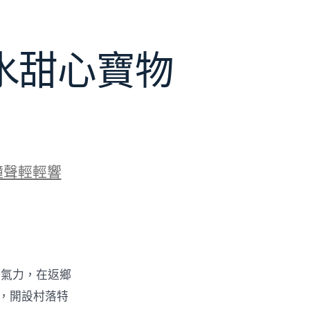
水甜心寶物
鐘聲輕輕響
的氣力，在返鄉
物，開設村落特