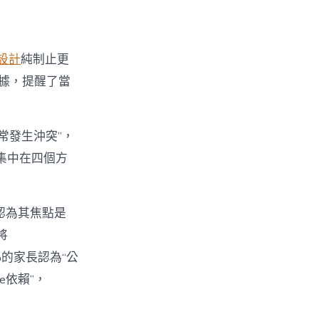
設計
純制止更
數據，提醒了當
經常發生沖突”，
集中在四個方
%認為其焦點是
將
%的家長認為“公
e依賴”，