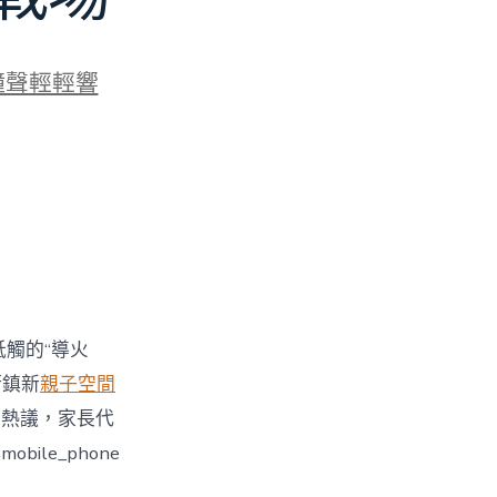
鐘聲輕輕響
牴觸的“導火
街鎮新
親子空間
引發熱議，家長代
le_phone