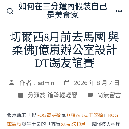
跳
如何在三分鐘內假裝自己
至
是美食家
搜
選
主
尋
單
切
要
切爾西8月前去馬國 與
換
內
開
關
柔佛J億嵐辦公室設計
容
DT踢友誼賽
發
文
作者：
admin
2026 年 8 月 7 日
表
章
日
作
分
在
分類於
鐘聲輕輕響
尚無留言
期
者
類
〈切
爾
西
張水瓶的「傻
ROG電競椅
氣
亞梭Artso工學椅
」
ROG
8
月
電競椅
與牛土豪的「霸氣
Xten法拉利
」瞬間被天秤座