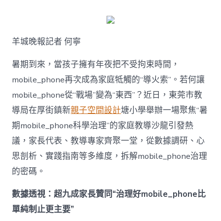
何
破
解
暑
羊城晚報記者 何寧
期
mobile_ph
治
暑期到來，當孩子擁有年夜把不受拘束時間，
理
mobile_phone再次成為家庭牴觸的“導火索”。若何讓
難
題？
mobile_phone從“戰場”變為“東西”？近日，東莞市教
讓
導局在厚街鎮新
親子空間設計
塘小學舉辦一場聚焦“暑
mobilJIUYI
俱
期mobile_phone科學治理”的家庭教導沙龍引發熱
意
議，家長代表、教導專家齊聚一堂，從數據調研、心
空
間
思剖析、實踐指南等多維度，拆解mobile_phone治理
設
計
的密碼。
e_phone
成
數據透視：超九成家長贊同“治理好mobile_phone比
為
單純制止更主要”
“成