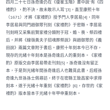
四月二十七日孫奇逢仍在《復崔玉階》書中說“有《四
禮酌》，酌不決，故未敢示人耳”[3]，直至康熙十年
（1671）才將《家禮酌》授予門人李居易[4]，同年
李居易與同門趙御眾刊刻《家禮酌》于密縣。李居易
刊刻時又采集前賢家禮分類附于冠、婚、喪、祭四禮
后，并將《線嶺黃夫子招魂葬祭說》與趙御眾的《義
田說》兩篇文章附于書后。康熙十年刻本今已不存，
現存的光緒十年刻本是孫奇逢后人的重刻本。《家禮
酌》原版交由李居易帶走刊刻[5]，孫奇逢沒有留正
本，于是到光緒年間孫奇逢后人也難覓此書，后經孫
奇逢九世孫孫士佩尋訪，終于在密縣王致昌家中求得
刻本，遂于光緒十年重刻《家禮酌》[6]，存世的《家
禮酌》版本皆本于光緒十年甲申重刻本。