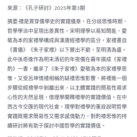
格
私
來源：《孔子研討》2025年第3期
密
空
摘要:禮是貫穿儒學史的實踐儀章，在分歧思惟時期、
間】
哲學學派中呈現出差異性，宋明理學以易知簡能、愛
從
簡
敬為本的家禮學構成與漢唐經禮學的區分，家禮書自
化
《書儀》《朱子家禮》以下層出不窮，至明清為盛。
禮
制
此中孫奇逢作為明末清初的年夜儒在暮年撰成《家禮
到
道
酌》一書，繼承了《朱子家禮》愛敬為本的家禮學思
理
惟，又受呂坤情禮相稱的疑禮思惟影響，將禮進一個
天
然：
步驟從經禮學中剝離出來，以主體實踐的簡易性尋求
孫
心性的天然呈現，借理學闡釋禮學的實踐價值。在中
奇
逢
西古今交匯的現代社會，理學對禮學的重詮說明哲學
酌
實踐既需求簡易性又需求感情動力，對酌禮思惟的持
禮
思
續研討將有助于探討中國哲學的實踐價值。
惟
研