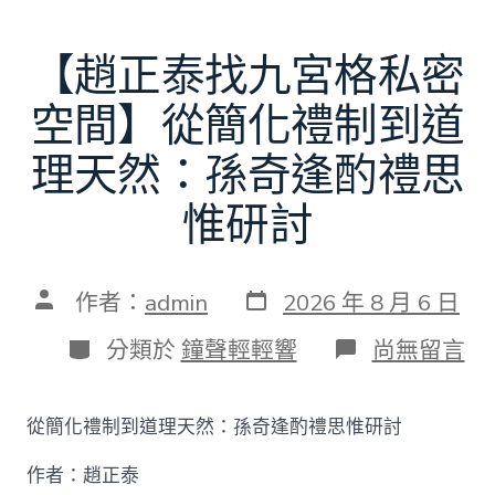
【趙正泰找九宮格私密
空間】從簡化禮制到道
理天然：孫奇逢酌禮思
惟研討
發
文
作者：
admin
2026 年 8 月 6 日
表
章
日
作
分
在
分類於
鐘聲輕輕響
尚無留言
期
者
類
〈【趙
正
泰
從簡化禮制到道理天然：孫奇逢酌禮思惟研討
找
九
作者：趙正泰
宮