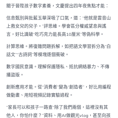
關于晉陞孩子數字素養，文慶提出四年夜焦點才能：
信息甄別與批藍玉華深吸了口氣，道：“他就是雲音山
上救女兒的兒子。”評思維。學會區分權威望息與謠
言，好比識破“吃巧克力能長高10厘米”等偽科學。
計算思維。將復雜問題拆解，如把語文學習拆分為“白
話文”“古詩詞”等模塊逐個衝破。
數字國民意識。理解保護隱私、抵抗網絡暴力、不傳
播盜版。
創新應用才能。從“消費者”變為“創造者”，好比用編程
做動畫、用短視頻記錄實驗過程。
“家長可以和孩子一路查“除了我們兩個，這裡沒有其
他人，你怕什麼？”資料、用AI做觀光vlog，甚至向孩