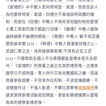
《家禮酌》中不教人若何修祠堂、家譜，而是告訴人
為何要修祠堂、家譜。四禮也不直接說明具體的儀
制，而是在《冠禮》中教人不用苛求冠服形制但要使
士農工商家的孺子都能行冠禮，《婚禮》中教人廢除
論財論勢不論德的陋俗，《喪禮》中教人“斷不成泥儀
節而無本實”[10]，《祭禮》中教人發凄愴怵惕之心、
至誠仁厚之念。孫奇逢倡導家禮“不用有必定之式”
[11]，只需幫助全國人不分貴賤都能發揮本意天良即
可。《家禮酌》的貴重之處正在其酌禮思惟，古禮多
廢早已不成恢復，眾人所行又有尚奢媚俗之嫌，而孫
奇逢寧儉毋奢，不苛求內在形制、不消宣傳戲樂、不
消僧道作法、不強人飲酒、不攀比厚葬等
瑜伽場地
等
請求使得家禮活動易知簡能，更能彰顯禮儀應以愛敬
為本的理學家禮思惟。