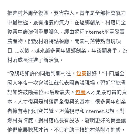
村
落
推進村落周全復興，要害靠人。青年是全部社會氣力
財
產
中最積極、最有賭氣的氣力，在返鄉創業、村落周全
復
復興中飾演側重要腳色。經由過程internet平臺發賣
興
注
農產物，開設村落特點餐廳，開闢村落特點游玩項
進
目……以後，越來越多青年返鄉創業，年夜顯身手，為
人
才
村落成長注進了新活氣。
死
水
“像魏巧如許的同道到鄉村往，
包養
很好！”十四屆全
甜
心
國人年夜一次會議江蘇代表團審議現場，習近平總書
寶
記如許鼓勵這位80后新農夫。
包養
人才是最可貴的資
物
查
本，人才復興是村落周全復興的基本。很多青年創業
包
者擁有專門研究常識、坦蕩視野和internet思想，對
養
網
鄉村有情感，對村落成長有設法，發明更好的舞臺讓
_
他們施展聰慧才智，不只有助于推進村落財產進級，
中