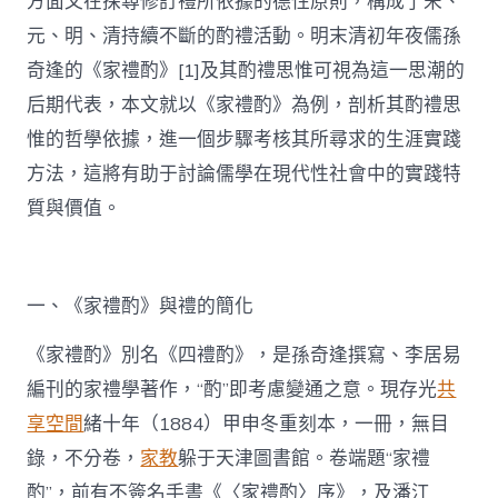
方面又在探尋修訂禮所依據的德性原則，構成了宋、
元、明、清持續不斷的酌禮活動。明末清初年夜儒孫
奇逢的《家禮酌》[1]及其酌禮思惟可視為這一思潮的
后期代表，本文就以《家禮酌》為例，剖析其酌禮思
惟的哲學依據，進一個步驟考核其所尋求的生涯實踐
方法，這將有助于討論儒學在現代性社會中的實踐特
質與價值。
一、《家禮酌》與禮的簡化
《家禮酌》別名《四禮酌》，是孫奇逢撰寫、李居易
編刊的家禮學著作，“酌”即考慮變通之意。現存光
共
享空間
緒十年（1884）甲申冬重刻本，一冊，無目
錄，不分卷，
家教
躲于天津圖書館。卷端題“家禮
酌”，前有不簽名手書《〈家禮酌〉序》，及潘江