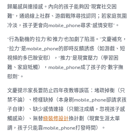
歸屬感與連接感。內向的孩子能夠因“現實社交困
難”，通過線上社群、游戲戰隊尋找認同；若家庭氛圍
冷淡，孩子更會向mobile_phone尋求“感情安慰”。
“行為動機的‘拉力’和‘推力’也加劇了陷溺。”文慶補充，
“拉力”是mobile_phone的即時反饋誘惑（如游戲、短
視頻的多巴胺安慰），“推力”是現實壓力（學習困
難、家庭牴觸），mobile_phone成了孩子的“數字撫
慰劑”。
文慶提示家長要防止四年夜教導誤區：堵疏掉衡（只
禁不論）、榜樣缺掉（本身刷mobile_phone卻請求孩
子自律）、缺少感情連接（只關注成績，忽視孩子感
觸感染）、無替
綠裝修設計
換計劃（現實生涯太單
調，孩子只能靠mobile_phone打發時間）。