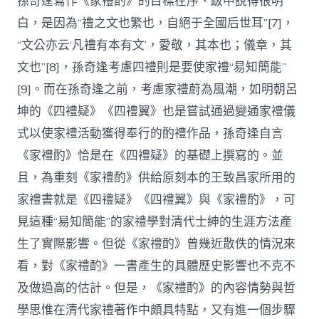
孫奇逢寫作《家禮酌》的目標在序、跋中說得很明
白，是因為“禮之文也繁也，自絕于全國后世耳”[7]，
“文公亦云‘凡禮有本有文’，愛敬，其本也；儀章，其
文也”[8]，孫奇逢考慮四禮則是要使家禮“易知簡能”
[9]。而在孫奇逢之前，考慮家禮蔚為風潮，如明朝呂
坤的《四禮疑》《四禮翼》也是嘗試通過變通家禮儀
式以使家禮活動獲得奉行的酌禮作品，孫奇逢自言
《家禮酌》恰是在《四禮疑》的基礎上撰寫的。並
且，為重刻《家禮酌》供給原刻本的王致昌家所用的
家禮書就是《四禮疑》《四禮翼》與《家禮酌》，可
見這種“易知簡能”的家禮學對清代士紳的生涯方法產
生了實際影響。但從《家禮酌》曾幾近散佚的情況來
看，對《家禮酌》一書產生的具體歷史影響也不克不
及做過高的估計。但是，《家禮酌》的內容情勢與哲
學思惟在清代家禮著作中頗具特點，又有進一個步驟