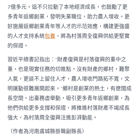
7億多元。這不只拉動了本地經濟成長，也鼓勵了更
多青年返鄉創業，發明失業職位，助力農人增收。更
好施展返鄉創業青年等人才的示范效應，構建更強盛
的人才支持系統
包養
，將為村落周全復興供給更堅實
的保證。
習近平總書記指出：“財產復興是村落復興的重中之
重，也是現實任務的切進點。沒有財產的鄉村，難聚
人氣，更談不上留住人才，農人增收門路拓不寬，文
明運動很難展開起來。”鄉村是創業的熱土，有遼闊成
長空間。出臺務虛舉動，吸引更多青年返鄉創業，為
他們供給更多支撐和保證，將推進村落財產不竭成長
強大，為村落周全復興注進彭湃動能。
（作者為河南虞城縣掛職副縣長）