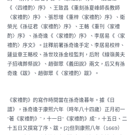
《〈四禮酌〉序》、王致昌《重刻孫夏峰師長教師
〈家禮酌〉序》、張恕增《重梓〈家禮酌〉序》、衛
榮光《孫征君〈家禮酌〉序》、王輅《重刊〈家禮
酌〉序》、孫奇逢《〈家禮酌〉序》、李居易《〈家
禮酌〉序文》。註釋前署孫奇逢手定、李居易校梓、
蘧益章王輅校、孫世玟孫金桂監判，后附《線嶺黃夫
子招魂葬祭說》、趙御眾《義田說》兩文，后又有孫
奇逢《跋》、趙御眾《〈家禮酌〉跋》。
《家禮酌》的寫作時間當在孫奇逢暮年。據《日
譜》，孫奇逢于康熙六年（時年八十四歲）正月初一
“著《家禮酌》”，十一日“《家禮酌》成”，十五日、二
十五日又撰寫了序、跋。[2]但到康熙八年（1669）