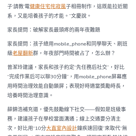
子‘請教’電
健康住宅
侘寂風
子相冊制作，這既能拉近關
系，又能培養孩子的才能。”文慶說。
家長提問：破解家長最頭疼的兩年夜難題
家長提問：孩子總用mobile_phone和同學聊天、刷班
級
老屋翻新
群，年夜部門時間被占了，怎么辦？
曾潔玲建議，家長和孩子約定“先任務后社交”，好比
“完成作業后可以聊30分鐘”，用mobile_phone屏幕應
用時間治理效能自動鎖屏；表現好時適當獎勵時長，
培養時間治理意識。
薛錦浩補充道，優先鼓勵線下社交——假如是班級事
務，建議孩子在學校當面溝通；線上交通要分清主
次，好比用“10分
大直室內設計
鐘疾速回復”來取代“無