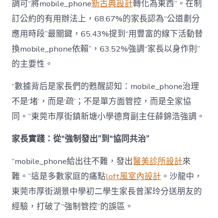
調可“將mobile_phone
新古典設計
轉化為東西”。在制
訂公約的有用辦法上，68.67%的家長認為“公道劃分
應用時段”最關鍵，65.43%提到“用豐富的線下活動替
換mobile_phone依賴”，63.52%強調“家長以身作則”
的主要性。
“數據背后是家長們的甦醒認知：mobile_phone治理
不是‘堵’，而是‘疏’；不是單方面管控，而是全家協
同。”東莞市厚街鎮新塘小學德育副主任薛錦浩強調。
家長實踐：從“強制發出”到“協同共治”
“mobile_phone給出往不難，發出
醫美診所設計
來
難。”這是多數家庭的痛點
loft風室內設計
。沙龍中，
東莞市厚街湖景中學初二學生家長曾潔玲分送朋友的
經驗，打破了“強制管控”的誤區。