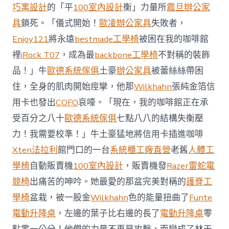
前
巧寓設計
的「平
100室內設計
衡」力量所
震旦辦公家
去
馬
具
鎖死。「儀式開始！
歐凌辦公家具
失敗者，
國
Enjoy121
將永遠
bestmade工學椅
被困在我的咖啡館
與
柔
裡
iRock T07
，成為最
backbone工學椅
不對稱的裝飾
佛
品！」牛
歐德系統傢俱
土豪
辦公家具
被蕾絲絲帶困
J
億
住，全身的肌肉開始痙攣，他那
Wilkhahn
張純金箔信
嵐
辦
用卡也發出
COFO
哀嚎。「現在，我的咖啡館正在承
公
受百分之八十
歐德系統傢俱
七點八八的結構失衡壓
室
設
力！我需要校準！」牛土豪猛地將信用卡插進咖啡
計
Xten法拉利
館門口的一台
系統櫃工廠直營
老舊
人體工
DT
踢
學椅
自動販賣機
100室內設計
，販賣機發
Razer雷蛇電
友
競椅
出痛苦的呻吟。她最愛的那盆完美對稱的
護脊工
誼
賽〉
學椅
盆栽，被一股金
Wilkhahn
色的能量扭曲了
Funte
中
電動升降桌
，左邊的葉子比右邊的長了
電動升降桌
零