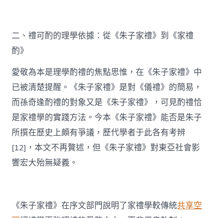
二、禮可酌的理學依據：從《朱子家禮》到《家禮
酌》
愛敬為本是理學酌禮的焦點思惟，在《朱子家禮》中
已被清楚提醒。《朱子家禮》是對《儀禮》的簡易，
而孫奇逢酌禮的對象又是《朱子家禮》，可見酌禮恰
是家禮學的實踐方法。今本《朱子家禮》能否是朱子
所撰在歷史上頗有爭議，歷代學者于此各有考辨
[12]，本文不再贅述，但《朱子家禮》對東亞社會影
響宏大殆無疑義。
《朱子家禮》在序文部門說明了家禮學較傳統
共享空