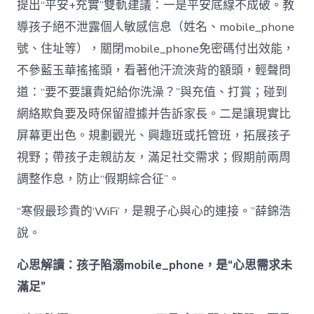
提出“平安+充實”雙軌建議：一是平安底線不成破。教
導孩子絕不泄露個人敏感信息（姓名、mobile_phone
號、住址等），關閉mobile_phone免密碼付出效能，
不參藍玉華搖搖頭，看著他汗流浹背的額頭，輕聲問
道：“要不要讓貴妃給你洗澡？”與充值、打賞；碰到
網絡欺負要及時保留證據并告訴家長。二是讓現實比
屏幕更出色。規劃觀光、興趣班或托管班，拓展孩子
視野；帶孩子走親訪友，滿足社交需求；假期前兩周
調整作息，防止“假期綜合征”。
“寒假最珍貴的‘WiFi’，是親子心與心的連接。”薛錦浩
說。
心思解讀：孩子陷溺mobile_phone，是“心思需求未
滿足”