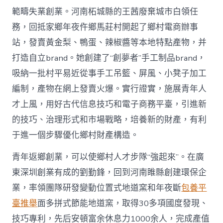
範疇失業創業。河南柘城縣的王茜廢棄城市白領任
務，回抵家鄉年夜仵鄉馬莊村開起了鄉村電商辦事
站，發賣黃金梨、鴨蛋、辣椒醬等本地特點產物，并
打造自立brand。她創建了“創夢者”手工制品brand，
吸納一批村平易近從事手工吊籃、屏風、小凳子加工
編制，產物在網上發賣火爆。實行證實，施展青年人
才上風，用好古代信息技巧和電子商務平臺，引進新
的技巧、治理形式和市場戰略，培養新的財產，有利
于進一個步驟優化鄉村財產構造。
青年返鄉創業，可以使鄉村人才步隊“強起來”。在廣
東深圳創業有成的劉勤鋒，回到河南睢縣創建環保企
業，率領團隊研發變動位置式地道窯和年夜斷
包養平
臺推舉
面多拼式節能地道窯，取得30多項國度發現、
技巧專利，先后安頓富余休息力1000余人，完成產值