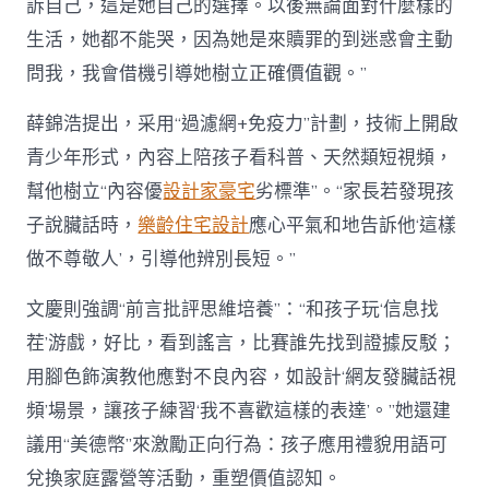
訴自己，這是她自己的選擇。以後無論面對什麼樣的
生活，她都不能哭，因為她是來贖罪的到迷惑會主動
問我，我會借機引導她樹立正確價值觀。”
薛錦浩提出，采用“過濾網+免疫力”計劃，技術上開啟
青少年形式，內容上陪孩子看科普、天然類短視頻，
幫他樹立“內容優
設計家豪宅
劣標準”。“家長若發現孩
子說臟話時，
樂齡住宅設計
應心平氣和地告訴他‘這樣
做不尊敬人’，引導他辨別長短。”
文慶則強調“前言批評思維培養”：“和孩子玩‘信息找
茬’游戲，好比，看到謠言，比賽誰先找到證據反駁；
用腳色飾演教他應對不良內容，如設計‘網友發臟話視
頻’場景，讓孩子練習‘我不喜歡這樣的表達’。”她還建
議用“美德幣”來激勵正向行為：孩子應用禮貌用語可
兌換家庭露營等活動，重塑價值認知。