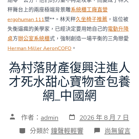
點零一公分！他們的力量不再是攻擊，而變成了林天
秤舞台上的兩座極端背景雕
系統櫃工廠直營
ergohuman 111
塑**。林天秤
久坐椅子推薦
，這位被
失衡逼瘋的美學家，已經決定要用她自己的
電動升降
桌
方
辦公室系統櫃
式，強制創造一場平衡的三角戀愛
Herman Miller Aeron
COFO
。
為村落財產復興注進人
才死水甜心寶物查包養
網_中國網
發
文
作者：
admin
2026 年 8 月 7 日
表
章
日
作
分
在
分類於
鐘聲輕輕響
尚無留言
期
者
類
〈為