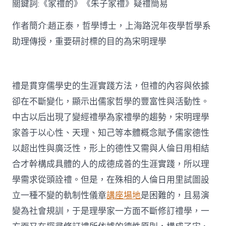
關鍵詞:《家禮酌》《朱子家禮》疑禮簡易
討〉
中
作者簡介:趙正泰，哲學博士，上海路況年夜學哲學系
助理傳授，重要研討標的目的為宋明理學
禮是貫穿儒學史的生涯實踐方法，但禮的內容與依據
卻在不斷變化，顯示出儒家哲學的豐富性與活動性。
中古以后出現了變經禮學為家禮學的趨勢，宋明理學
家善于以心性、天理、知己等本體概念賦予儒家德性
以超出性與廣泛性，形上的德性又需與人倫日用相結
合才幹構成具體的人的成德成善的生涯實踐，所以理
學需求從頭詮禮。但是，在殊相的人倫日用里試圖設
立一種不變的軌制性儀章
講座場地
是困難的，且易演
變為社會規訓，于是理學家一方面不斷修訂禮學，一