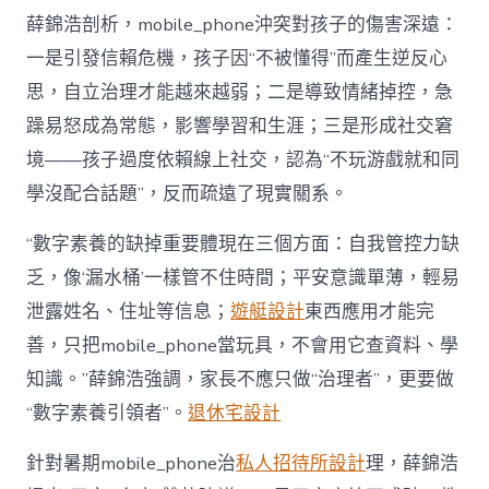
薛錦浩剖析，mobile_phone沖突對孩子的傷害深遠：
一是引發信賴危機，孩子因“不被懂得”而產生逆反心
思，自立治理才能越來越弱；二是導致情緒掉控，急
躁易怒成為常態，影響學習和生涯；三是形成社交窘
境——孩子過度依賴線上社交，認為“不玩游戲就和同
學沒配合話題”，反而疏遠了現實關系。
“數字素養的缺掉重要體現在三個方面：自我管控力缺
乏，像‘漏水桶’一樣管不住時間；平安意識單薄，輕易
泄露姓名、住址等信息；
遊艇設計
東西應用才能完
善，只把mobile_phone當玩具，不會用它查資料、學
知識。”薛錦浩強調，家長不應只做“治理者”，更要做
“數字素養引領者”。
退休宅設計
針對暑期mobile_phone治
私人招待所設計
理，薛錦浩