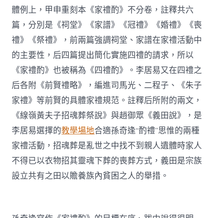
體例上，甲申重刻本《家禮酌》不分卷，註釋共六
篇，分別是《祠堂》《家譜》《冠禮》《婚禮》《喪
禮》《祭禮》，前兩篇強調祠堂、家譜在家禮活動中
的主要性，后四篇提出簡化實施四禮的請求，所以
《家禮酌》也被稱為《四禮酌》。李居易又在四禮之
后各附《前賢禮略》，編進司馬光、二程子、《朱子
家禮》等前賢的具體家禮規范。註釋后所附的兩文，
《線嶺黃夫子招魂葬祭說》與趙御眾《義田說》，是
李居易選擇的
教學場地
合適孫奇逢“酌禮”思惟的兩種
家禮活動，招魂葬是亂世之中找不到親人遺體時家人
不得已以衣物招其靈魂下葬的喪葬方式，義田是宗族
設立共有之田以贍養族內貧困之人的舉措。