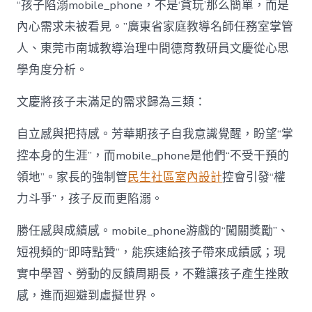
“孩子陷溺mobile_phone，不是‘貪玩’那么簡單，而是
內心需求未被看見。”廣東省家庭教導名師任務室掌管
人、東莞市南城教導治理中間德育教研員文慶從心思
學角度分析。
文慶將孩子未滿足的需求歸為三類：
自立感與把持感。芳華期孩子自我意識覺醒，盼望“掌
控本身的生涯”，而mobile_phone是他們“不受干預的
領地”。家長的強制管
民生社區室內設計
控會引發“權
力斗爭”，孩子反而更陷溺。
勝任感與成績感。mobile_phone游戲的“闖關獎勵”、
短視頻的“即時點贊”，能疾速給孩子帶來成績感；現
實中學習、勞動的反饋周期長，不難讓孩子產生挫敗
感，進而迴避到虛擬世界。