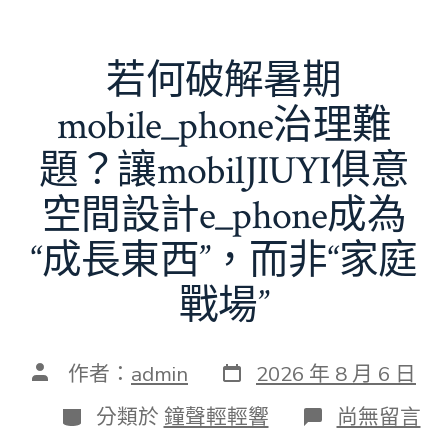
若何破解暑期
mobile_phone治理難
題？讓mobilJIUYI俱意
空間設計e_phone成為
“成長東西”，而非“家庭
戰場”
發
文
作者：
admin
2026 年 8 月 6 日
表
章
日
作
分
在
分類於
鐘聲輕輕響
尚無留言
期
者
類
〈若