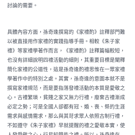
討論的需要。
具體內容方面，孫奇逢撰寫的《家禮酌》註釋部門難
以被直接用作家禮的實踐指導手冊。相較《朱子家
禮》等家禮學著作而言，《家禮酌》註釋篇幅較短，
也沒有詳細說明四禮活動的細則，其重要目標是闡釋
簡化家禮的公道性，這是孫奇逢酌禮思惟在一眾家禮
學著作中的特別之處。其實，孫奇逢的意圖本就不是
撰寫家禮規范，而是要指落發禮活動的本質是愛敬之
心。古禮繁瑣，貧賤之家又無力行禮，廢棄古禮漸成
必定之勢；可是全國人卻都有冠、婚、喪、祭的生涯
需求與感情需求，那么與其苛求眾人依照古制行禮，
不如遵守《朱子家禮》早就提醒的禮之愛敬本實，使
人發愛敬之心，行易知簡能之禮。所以，孫奇逢在