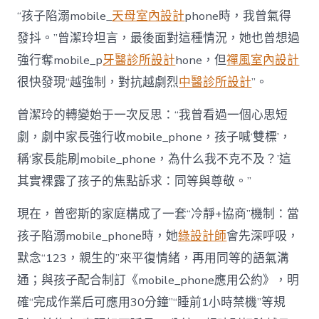
“孩子陷溺mobile_
天母室內設計
phone時，我曾氣得
發抖。”曾潔玲坦言，最後面對這種情況，她也曾想過
強行奪mobile_p
牙醫診所設計
hone，但
禪風室內設計
很快發現“越強制，對抗越劇烈
中醫診所設計
”。
曾潔玲的轉變始于一次反思：“我曾看過一個心思短
劇，劇中家長強行收mobile_phone，孩子喊‘雙標’，
稱‘家長能刷mobile_phone，為什么我不克不及？’這
其實裸露了孩子的焦點訴求：同等與尊敬。”
現在，曾密斯的家庭構成了一套“冷靜+協商”機制：當
孩子陷溺mobile_phone時，她
綠設計師
會先深呼吸，
默念“123，親生的”來平復情緒，再用同等的語氣溝
通；與孩子配合制訂《mobile_phone應用公約》，明
確“完成作業后可應用30分鐘”“睡前1小時禁機”等規