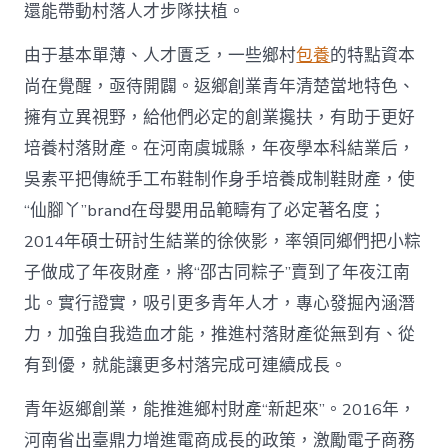
國
還能帶動村落人才步隊扶植。
網〉
中
由于基本單薄、人才匱乏，一些鄉村
包養
的特點資本
尚在覺醒，亟待開闢。返鄉創業青年清楚當地特色、
擁有立異視野，給他們必定的創業攙扶，有助于更好
培養村落財產。在河南虞城縣，年夜學本科結業后，
吳素平把傳統手工布鞋制作身手培養成制鞋財產，使
“仙腳丫”brand在母嬰用品範疇有了必定著名度；
2014年碩士研討生結業的徐俠影，率領同鄉們把小粽
子做成了年夜財產，將“邵古同粽子”賣到了年夜江南
北。實行證實，吸引更多青年人才，專心發掘內涵潛
力，加強自我造血才能，推進村落財產從無到有、從
有到優，就能讓更多村落完成可連續成長。
青年返鄉創業，能推進鄉村財產“新起來”。2016年，
河南省出臺鼎力增進電商成長的政策，激勵電子商務