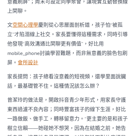
意義刷屏”；周末可設定同學聚會，讓現實互動替換線
上閑聊。
文
空間心理學
慶則從心思層面剖析道，孩子怕“被孤
立”才陷溺線上社交。家長要懂得這種需求，同時引導
他發現“高效溝通比閑聊更有價值”，好比用
mobile_phone討論學習難題，而非無意義的臉色包刷
屏。
會所設計
家長提問：孩子總看沒意義的短視頻，還學里面說臟
話，最基礎管不住。這種情況該怎么辦？
曾潔玲的做法是，開啟抖音青少年形式，用家長守護
東西過濾不良內容；同時豐富孩子的線下生涯，好比
一路做飯、做手工，轉移留意力。“更主要的是和孩子
樹立信賴——她碰她不想哭，因為在結婚之前，她告