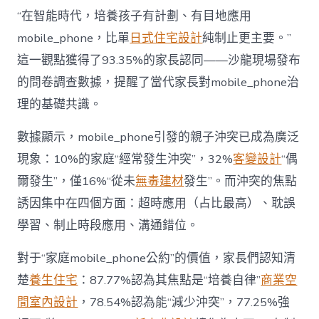
長
東
“在智能時代，培養孩子有計劃、有目地應用
西”，
mobile_phone，比單
日式住宅設計
純制止更主要。”
而
非
這一觀點獲得了93.35%的家長認同——沙龍現場發布
“家
的問卷調查數據，提醒了當代家長對mobile_phone治
庭
戰
理的基礎共識。
場”〉
中
數據顯示，mobile_phone引發的親子沖突已成為廣泛
現象：10%的家庭“經常發生沖突”，32%
客變設計
“偶
爾發生”，僅16%“從未
無毒建材
發生”。而沖突的焦點
誘因集中在四個方面：超時應用（占比最高）、耽誤
學習、制止時段應用、溝通錯位。
對于“家庭mobile_phone公約”的價值，家長們認知清
楚
養生住宅
：87.77%認為其焦點是“培養自律”
商業空
間室內設計
，78.54%認為能“減少沖突”，77.25%強