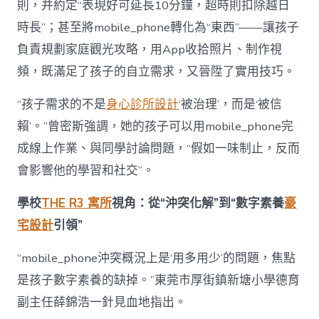
則，并約定“表現好可延長10分鐘，超時則扣除越日
時長”；甚至將mobile_phone轉化為“東西”——讓孩子
負責規劃家庭觀光攻略，用App收拾照片、制作視
頻，既滿足了孩子的自立需求，又晉陞了實用技巧。
“孩子需求的不是
身心診所設計
‘被治理’，而是‘被信
賴’。”曾密斯強調，她的孩子可以用mobile_phone完
成線上作業、與同學討論問題，“假如一味制止，反而
會影響他的學習和社交”。
學校
THE R3 寓所
視角：從“沖突化解”到“數字素養
豪
宅設計
引領”
“mobile_phone沖突概況上是‘用多用少’的問題，焦點
是孩子數字素養的缺掉。”東莞市厚街鎮新塘小學德育
副主任薛錦浩一針見血地指出。