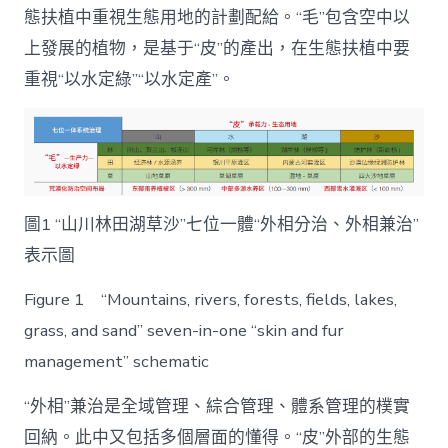
態扶植中重視生態用地的計劃配給。“毛”包含空中以
上發展的植物，是基于“皮”的產出，在生態扶植中要
重視“以水定綠”“以水定產”。
圖1 “山川林田湖草沙”七位一體“外相分治、外相兼治”
表示圖
Figure 1 “Mountains, rivers, forests, fields, lakes,
grass, and sand” seven-in-one “skin and fur
management” schematic
“外相”兼治是全域管理、綜合管理、體系管理的樸實
回納。此中又包括多個層面的懂得。“皮”外部的生態