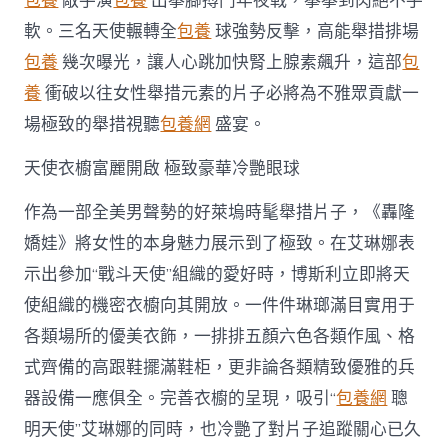
包養
敵手演
包養
出拳腳搏鬥年夜戰，拳拳到肉絕不手
軟。三名天使輾轉全
包養
球強勢反擊，高能舉措排場
包養
幾次曝光，讓人心跳加快腎上腺素飆升，這部
包
養
衝破以往女性舉措元素的片子必將為不雅眾貢獻一
場極致的舉措視聽
包養網
盛宴。
天使衣櫥富麗開啟 極致豪華冷艷眼球
作為一部全美男聲勢的好萊塢時髦舉措片子，《轟隆
嬌娃》將女性的本身魅力展示到了極致。在艾琳娜表
示出參加“戰斗天使”組織的愛好時，博斯利立即將天
使組織的機密衣櫥向其開放。一件件琳瑯滿目實用于
各類場所的優美衣飾，一排排五顏六色各類作風、格
式齊備的高跟鞋擺滿鞋柜，更非論各類精致優雅的兵
器設備一應俱全。完善衣櫥的呈現，吸引“
包養網
聰
明天使”艾琳娜的同時，也冷艷了對片子追蹤關心已久