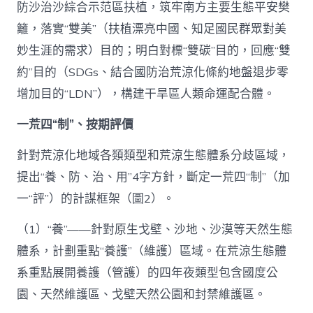
防沙治沙綜合示范區扶植，筑牢南方主要生態平安樊
籬，落實“雙美”（扶植漂亮中國、知足國民群眾對美
妙生涯的需求）目的；明白對標“雙碳”目的，回應“雙
約”目的（SDGs、結合國防治荒涼化條約地盤退步零
增加目的“LDN”），構建干旱區人類命運配合體。
一荒四“制”、按期評價
針對荒涼化地域各類類型和荒涼生態體系分歧區域，
提出“養、防、治、用”4字方針，斷定一荒四“制”（加
一“評”）的計謀框架（圖2）。
（1）“養”——針對原生戈壁、沙地、沙漠等天然生態
體系，計劃重點“養護”（維護）區域。在荒涼生態體
系重點展開養護（管護）的四年夜類型包含國度公
園、天然維護區、戈壁天然公園和封禁維護區。