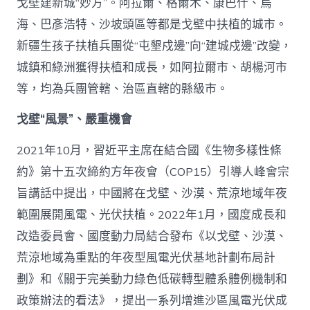
戈壁建新城“妙方”。阿拉爾、格爾木、康巴什、烏
海、巴彥浩特、沙坡頭區等都是戈壁中扶植的城市。
新疆生孩子扶植兵團從“屯墾戍邊”向“建城戍邊”改變，
城鎮和綠洲獲得扶植和成長，如阿拉爾市、胡楊河市
等，均為兵團管轄、治區直轄的縣級市。
戈壁“風景”、嚴重機會
2021年10月，習近平主席在結合國《生物多樣性條
約》第十五次締約方年夜會（COP15）引導人峰會宗
旨講話中提出，中國將在戈壁、沙漠、荒涼地域年夜
範圍展開風電、光伏扶植。2022年1月，國度成長和
改造委員會、國度動力局結合發布《以戈壁、沙漠、
荒涼地域為重點的年夜型風電光伏基地計劃布局計
劃》和《關于完美動力綠色低碳轉型體系體例機制和
政策辦法的看法》，提出一系列增進沙區風電光伏成