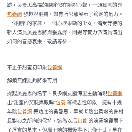
跡，吳曼思高揚的眼眸似在訴說心聲，一頭黝黑的秀
包養網
發超脫飛揚，如有所思卻展示了篤定的氣力。
一個復雜的家庭，一個心坎果斷的少女，備受等待的
新人演員吳曼思將與張嘉譯、閆妮等實力派演員演出
如何的喜怒哀樂，敬請等待。
不止于甜蜜初印象
包養網
解鎖無線能夠將來可期
提起吳曼思的名字，良多網友腦海里主動涌現
包養網
出“甜蜜的笑臉與眼眸”
包養
等標志性印象。擁有十幾
年跳
包養網
舞功底的吳曼思，早就考驗出柔嫩的身材
且對心之所向的保持，這為以后
包養
的演藝途徑展下
了厚實的基本，但屬于她的標簽盡不只僅于此。早在