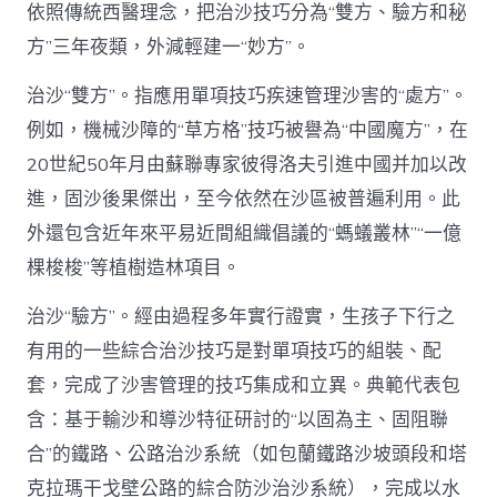
依照傳統西醫理念，把治沙技巧分為“雙方、驗方和秘
方”三年夜類，外減輕建一“妙方”。
治沙“雙方”。指應用單項技巧疾速管理沙害的“處方”。
例如，機械沙障的“草方格”技巧被譽為“中國魔方”，在
20世紀50年月由蘇聯專家彼得洛夫引進中國并加以改
進，固沙後果傑出，至今依然在沙區被普遍利用。此
外還包含近年來平易近間組織倡議的“螞蟻叢林”“一億
棵梭梭”等植樹造林項目。
治沙“驗方”。經由過程多年實行證實，生孩子下行之
有用的一些綜合治沙技巧是對單項技巧的組裝、配
套，完成了沙害管理的技巧集成和立異。典範代表包
含：基于輸沙和導沙特征研討的“以固為主、固阻聯
合”的鐵路、公路治沙系統（如包蘭鐵路沙坡頭段和塔
克拉瑪干戈壁公路的綜合防沙治沙系統），完成以水