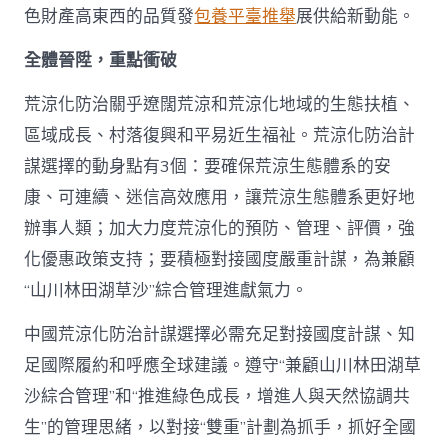
色財產高東西的品質發
包養平臺推舉
展供給新動能。
全體晉陞，重點衝破
荒涼化防治關乎遼闊荒涼和荒涼化地域的生態扶植、
區域成長、村落復興和平易近生福祉。荒涼化防治計
謀選擇的動身點有3個：要確保荒涼生態體系的安
康、可連續、迷信高效應用，讓荒涼生態體系更好地
辦事人類；加大力度荒涼化的預防、管理、評價，強
化優惠政策支持；要積極對接國度嚴重計謀，為兼顧
“山川林田湖草沙”綜合管理進獻氣力。
中國荒涼化防治計謀選擇必需充足對接國度計謀、知
足國際履約和呼應全球建議。遵守“兼顧山川林田湖草
沙綜合管理”和“推進綠色成長，增進人與天然協調共
生”的管理思緒，以對接“雙重”計劃為抓手，抓好全國