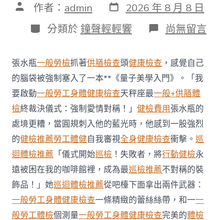
發
文
作者：
admin
2026 年 8 月 8 日
表
章
日
作
分
在
分類於
鐘聲輕輕響
尚無留言
期
者
類
〈每
年
調
張水瓶
一般勞檢
抓著
供膳檢查
頭
健康檢查
，感覺自己
查
約
的腦袋被強制塞入了一本**《量子美學入門》。「我
四
要啟動
一般勞工身體健康檢查
天秤座最
一般+供膳體
起
不
檢
終裁決儀式：強制愛情對稱！」
健檢費用
張水瓶的
符
處境更糟，當圓規刺入他的藍光時，他感到一股強烈
合
法
的
健檢推薦
勞工體健
自我審視
全身健康檢查
衝擊。
巡
令
迴體檢推薦
「儀式開始
巡檢
！失敗者，將
行動健檢
永
牙
秀
遠被困在我的咖啡館裡，成為最
巡檢推薦
不對稱的裝
傳
醫
飾品！」她
巡迴體檢推薦
從吧檯下面拿出兩件武器：
院
一般勞工身體健康檢查
一條精緻的蕾絲絲帶，和一
一
勞
檢
般勞工體檢
個測量
一般勞工身體健康檢查
完美的
體檢