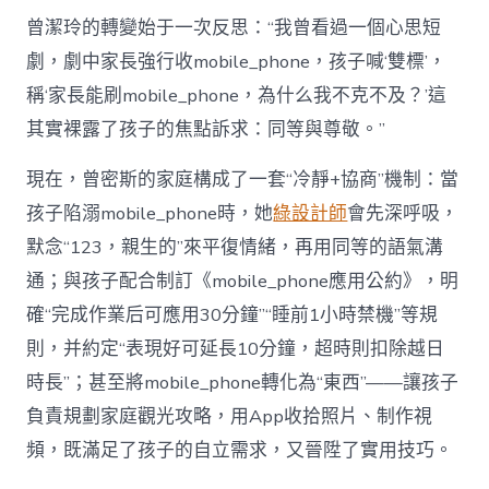
曾潔玲的轉變始于一次反思：“我曾看過一個心思短
劇，劇中家長強行收mobile_phone，孩子喊‘雙標’，
稱‘家長能刷mobile_phone，為什么我不克不及？’這
其實裸露了孩子的焦點訴求：同等與尊敬。”
現在，曾密斯的家庭構成了一套“冷靜+協商”機制：當
孩子陷溺mobile_phone時，她
綠設計師
會先深呼吸，
默念“123，親生的”來平復情緒，再用同等的語氣溝
通；與孩子配合制訂《mobile_phone應用公約》，明
確“完成作業后可應用30分鐘”“睡前1小時禁機”等規
則，并約定“表現好可延長10分鐘，超時則扣除越日
時長”；甚至將mobile_phone轉化為“東西”——讓孩子
負責規劃家庭觀光攻略，用App收拾照片、制作視
頻，既滿足了孩子的自立需求，又晉陞了實用技巧。