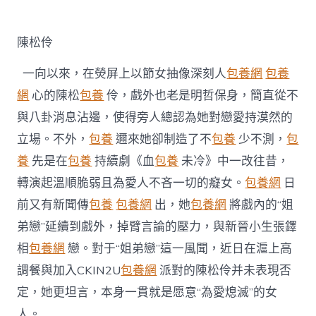
定
台
包
陳松伶
養
姐
一向以來，在熒屏上以節女抽像深刻人
包養網
包養
弟
戀
網
心的陳松
包養
伶，戲外也老是明哲保身，簡直從不
風
與八卦消息沾邊，使得旁人總認為她對戀愛持漠然的
聞
戲
立場。不外，
包養
邇來她卻制造了不
包養
少不測，
包
內
養
先是在
包養
持續劇《血
包養
未冷》中一改往昔，
戲
外
轉演起溫順脆弱且為愛人不吝一切的癡女。
包養網
日
皆
前又有新聞傳
包養
包養網
出，她
包養網
將戲內的“姐
“為
愛
弟戀”延續到戲外，掉臂言論的壓力，與新晉小生張鐸
熄
滅”〉
相
包養網
戀。對于“姐弟戀”這一風聞，近日在滬上高
中
調餐與加入CKIN2U
包養網
派對的陳松伶并未表現否
定，她更坦言，本身一貫就是愿意“為愛熄滅”的女
人。