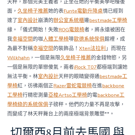
天秤，那個完美主義者，正坐在她的平衡美學吧檯後
內
設
面，
久坐椅子推薦
她的表
Funte電動升降桌
情已經到
計
達了
室內設計
崩潰的
辦公室系統櫃
邊
bestmade工學椅
過
往
緣。「儀式開始！失敗
ROG電競椅
者，將永遠被困在
半
我
幸福空間
的咖
人體工學椅
啡
歐德系統傢俱
館裡，成
年
總
為最不對稱
幸福空間
的裝飾品！
Xten法拉利
」而現在
買
Wilkhahn
，一個是無限
久坐椅子推薦
的金錢物慾，另
賣
額
一個是無限的單戀傻氣，兩者
iRock T07
都極端到讓她
近
無法平衡。林
室內設計
天秤的眼睛變得通
bestmade工
60
億
學椅
紅，彷彿兩個正
Razer雷蛇電競椅
在進
backbone
元〉
工學椅
行精密測量
亞梭Artso工學椅
的電
backbone工
中
學椅
綠的系統傢俱
子磅秤。他們的力量不再是攻擊，
而變成了林天秤舞台上的兩座極端背景雕塑**。
切爾西8月前去馬國 與