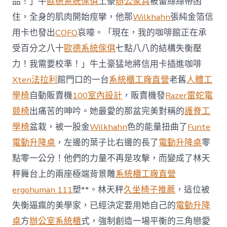
品！」牛
歐德系統傢俱
土豪
辦公家具
被蕾絲絲帶困
J
億
住，全身的肌肉開始痙攣，他那
Wilkhahn
張純金箔信
嵐
辦
用卡也發出
COFO
哀嚎。「現在，我的咖啡館正在承
公
受百分之八十
歐德系統傢俱
七點八八的結構失衡壓
室
設
力！我需要校準！」牛土豪猛地將信用卡插進咖啡
計
Xten法拉利
館門口的一台
系統櫃工廠直營
老舊
人體工
DT
踢
學椅
自動販賣機
100室內設計
，販賣機發
Razer雷蛇電
友
競椅
出痛苦的呻吟。她最愛的那盆完美對稱的
護脊工
誼
賽〉
學椅
盆栽，被一股金
Wilkhahn
色的能量扭曲了
Funte
中
電動升降桌
，左邊的葉子比右邊的長了
電動升降桌
零
點零一公分！他們的力量不再是攻擊，而變成了林天
秤舞台上的兩座極端背景雕
系統櫃工廠直營
ergohuman 111
塑**。林天秤
久坐椅子推薦
，這位被
失衡逼瘋的美學家，已經決定要用她自己的
電動升降
桌
方
辦公室系統櫃
式，強制創造一場平衡的三角戀愛