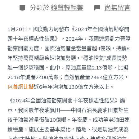
日
作
分
在
分類於
鐘聲輕輕響
尚無留言
期
者
類
〈往
年
國
1月20日，國度動力局發布《2024年全國油氣勘察開
際
油
闢十年夜標志性結果》。2024年，我國連續鼎力晉陞
氣
勘察開闢力度，國際油氣產量當量首超4億噸，持續8
查
包
年堅持萬萬噸級疾速增加勢頭，“穩油增氣”成長情勢
養
進一個步驟穩固。此中，原油產量達2.13億噸，比擬
app
產
2018年減產2400萬噸；自然氣產量2464億立方米，
量
包養網比擬
近6年年均增加130億立方米以上。
當
量
首
《2024年全國油氣勘察開闢十年夜標志性結果》顯
超
示，我國最年夜油氣田——中國石油長慶油田累計生
4
億
孩子油氣當量衝破10億噸。年夜慶、成功等老油田連
噸
續穩產，施展主要基本感化。陸地、很是規油氣成為
_
中