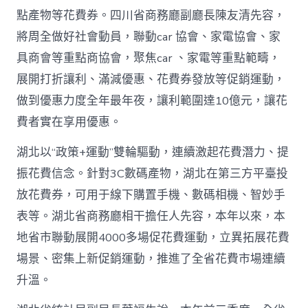
網〉
點產物等花費券。四川省商務廳副廳長陳友清先容，
中
將周全做好社會動員，聯動car 協會、家電協會、家
具商會等重點商協會，聚焦car 、家電等重點範疇，
展開打折讓利、滿減優惠、花費券發放等促銷運動，
做到優惠力度全年最年夜，讓利範圍達10億元，讓花
費者實在享用優惠。
湖北以“政策+運動”雙輪驅動，連續激起花費潛力、提
振花費信念。針對3C數碼產物，湖北在第三方平臺投
放花費券，可用于線下購置手機、數碼相機、智妙手
表等。湖北省商務廳相干擔任人先容，本年以來，本
地省市聯動展開4000多場促花費運動，立異拓展花費
場景、密集上新促銷運動，推進了全省花費市場連續
升溫。