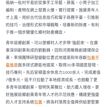
吸納一批村平易近從事手工吊籃、屏風、小凳子加工
編制，產物在網上發賣火爆。實行證實，施展青年人
才上風，用好古代信息技巧和電子商務平臺，引進新
的技巧、治理形式和市場戰略，培養新的財產，有利
于進一個步驟優化鄉村財產構造。
青年返鄉創業，可以使鄉村人才步隊“強起來”。在廣
東深圳創業有成的劉勤鋒，回到河南睢縣創建環保企
業，率領團隊研發變動位置式地道窯和年夜斷
包養平
臺推舉
面多拼式節能地道窯，取得30多項國度發現、
技巧專利，先后安頓富余休息力1000余人，完成產值
7億多元。這不只拉動了本地經濟成長，也鼓勵了更
多青年返鄉創業，發明失業職位，助力農人增收。更
好施展返鄉創業青年等人才的示范效應，構建更強盛
的人才支持系統
包養
，將為村落周全復興供給更堅實