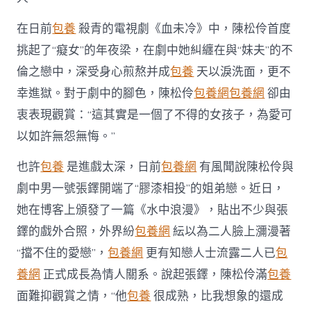
在日前
包養
殺青的電視劇《血未冷》中，陳松伶首度
挑起了“癡女”的年夜梁，在劇中她糾纏在與“妹夫”的不
倫之戀中，深受身心煎熬并成
包養
天以淚洗面，更不
幸進獄。對于劇中的腳色，陳松伶
包養網
包養網
卻由
衷表現觀賞：“這其實是一個了不得的女孩子，為愛可
以如許無怨無悔。”
也許
包養
是進戲太深，日前
包養網
有風聞說陳松伶與
劇中男一號張鐸開端了“膠漆相投”的姐弟戀。近日，
她在博客上頒發了一篇《水中浪漫》，貼出不少與張
鐸的戲外合照，外界紛
包養網
紜以為二人臉上瀰漫著
“擋不住的愛戀”，
包養網
更有知戀人士流露二人已
包
養網
正式成長為情人關系。說起張鐸，陳松伶滿
包養
面難抑觀賞之情，“他
包養
很成熟，比我想象的還成