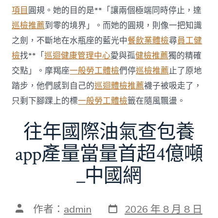
科
項目
圓規。她的目的是**「讓兩個極端同時停止，達
服
務
巡檢推薦
到零的境界」。而她的圓規，則像一把知識
當
之劍，不斷地在水瓶座的藍光中
餐飲業體檢
尋
員工健
局
吁
檢
找**「
巡迴健康管理中心
愛與孤
健檢推薦
獨的精確
消
交點」。摩羯座
一般勞工體檢
們停
巡檢推薦
止了原地
費
者
踏步，他們感到自己的
巡迴體檢推薦
襪子被吸走了，
慎
只剩下腳踝上的標
一般勞工體檢
籤在隨風飄盪。
選〉
中
往年國際油氣查包養
app產量當量首超4億噸
_中國網
發
文
作者：
admin
2026 年 8 月 8 日
表
章