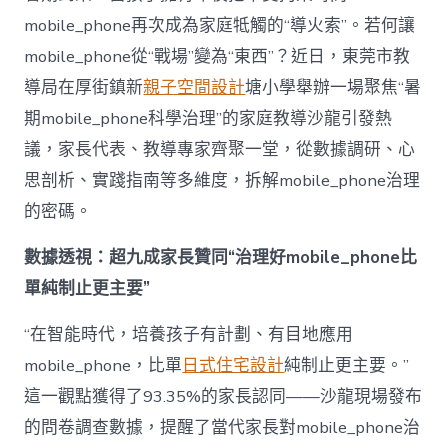
理
mobile_phone再次成為家庭牴觸的“導火索”。若何讓
難
題？
mobile_phone從“戰場”變為“東西”？近日，東莞市教
讓
導局在厚街鎮新
親子空間設計
塘小學舉辦一場聚焦“暑
mobilJIUYI
俱
期mobile_phone科學治理”的家庭教導沙龍引發熱
意
議，家長代表、教導專家齊聚一堂，從數據調研、心
空
間
思剖析、實踐指南等多維度，拆解mobile_phone治理
設
計
的密碼。
e_phone
成
數據透視：超九成家長贊同“治理好mobile_phone比
為
單純制止更主要”
“成
長
東
“在智能時代，培養孩子有計劃、有目地應用
西”，
mobile_phone，比單
日式住宅設計
純制止更主要。”
而
非
這一觀點獲得了93.35%的家長認同——沙龍現場發布
“家
的問卷調查數據，提醒了當代家長對mobile_phone治
庭