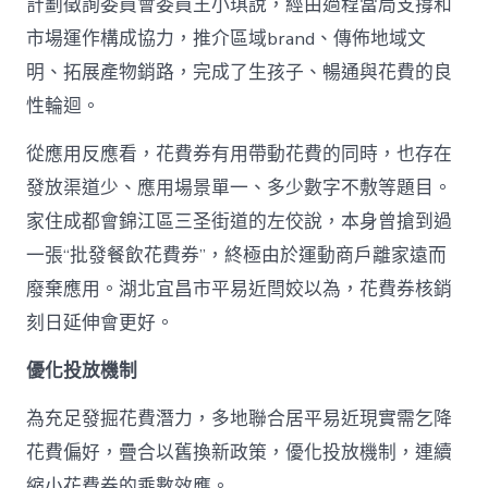
計劃徵詢委員會委員王小琪說，經由過程當局支撐和
市場運作構成協力，推介區域brand、傳佈地域文
明、拓展產物銷路，完成了生孩子、暢通與花費的良
性輪迴。
從應用反應看，花費券有用帶動花費的同時，也存在
發放渠道少、應用場景單一、多少數字不敷等題目。
家住成都會錦江區三圣街道的左佼說，本身曾搶到過
一張“批發餐飲花費券”，終極由於運動商戶離家遠而
廢棄應用。湖北宜昌市平易近閆姣以為，花費券核銷
刻日延伸會更好。
優化投放機制
為充足發掘花費潛力，多地聯合居平易近現實需乞降
花費偏好，疊合以舊換新政策，優化投放機制，連續
縮小花費券的乘數效應。