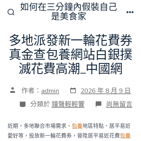
跳
如何在三分鐘內假裝自己
至
是美食家
搜
選
主
尋
單
切
要
多地派發新一輪花費券
換
內
開
關
真金查包養網站白銀撲
容
滅花費高潮_中國網
發
文
作者：
admin
2026 年 8 月 9 日
表
章
日
作
分
在
分類於
鐘聲輕輕響
尚無留言
期
者
類
〈多
地
派
近期，多地聯合市場需求、
包養
地區特點、居平易近
發
新
愛好等，投放新一輪花費券，晉陞居平易近花費
包養