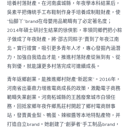
培養村落財產。在河南虞城縣，年夜學本科結業后，
吳素平把傳統手工布鞋制作身手培養成制鞋財產，使
“仙腳丫”brand在母嬰用品範疇有了必定著名度；
2014年碩士研討生結業的徐俠影，率領同鄉們把小粽
子做成了年夜財產，將“邵古同粽子”賣到了年夜江南
北。實行證實，吸引更多青年人才，專心發掘內涵潛
力，加強自我造血才能，推進村落財產從無到有、從
有到優，就能讓更多村落完成可連續成長。
青年返鄉創業，能推進鄉村財產“新起來”。2016年，
河南省出臺鼎力增進電商成長的政策，激勵電子商務
範疇失業創業。河南柘城縣的王茜廢棄城市白領任
務，回抵家鄉年夜仵鄉馬莊村開起了鄉村電商辦事
站，發賣黃金梨、鴨蛋、辣椒醬等本地特點產物，并
打造自立brand。她創建了“創夢者”手工制品brand，