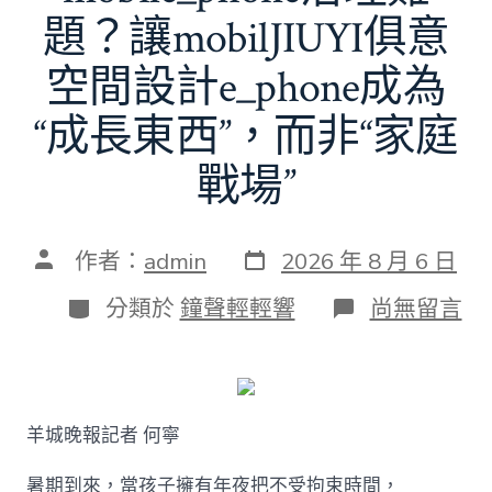
題？讓mobilJIUYI俱意
空間設計e_phone成為
“成長東西”，而非“家庭
戰場”
發
文
作者：
admin
2026 年 8 月 6 日
表
章
日
作
分
在
分類於
鐘聲輕輕響
尚無留言
期
者
類
〈若
何
破
解
暑
羊城晚報記者 何寧
期
mobile_ph
治
暑期到來，當孩子擁有年夜把不受拘束時間，