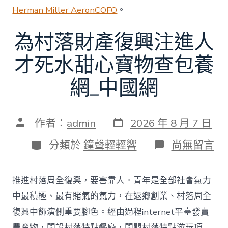
Herman Miller Aeron
COFO
。
為村落財產復興注進人
才死水甜心寶物查包養
網_中國網
發
文
作者：
admin
2026 年 8 月 7 日
表
章
日
作
分
在
分類於
鐘聲輕輕響
尚無留言
期
者
類
〈為
村
落
推進村落周全復興，要害靠人。青年是全部社會氣力
財
產
中最積極、最有賭氣的氣力，在返鄉創業、村落周全
復
復興中飾演側重要腳色。經由過程internet平臺發賣
興
注
農產物，開設村落特點餐廳，開闢村落特點游玩項