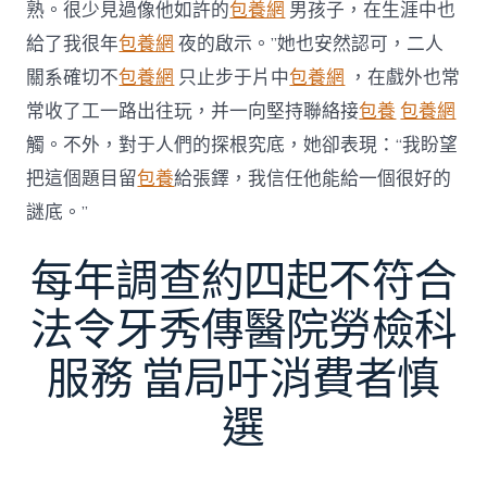
熟。很少見過像他如許的
包養網
男孩子，在生涯中也
給了我很年
包養網
夜的啟示。”她也安然認可，二人
關系確切不
包養網
只止步于片中
包養網
，在戲外也常
常收了工一路出往玩，并一向堅持聯絡接
包養
包養網
觸。不外，對于人們的探根究底，她卻表現：“我盼望
把這個題目留
包養
給張鐸，我信任他能給一個很好的
謎底。”
每年調查約四起不符合
法令牙秀傳醫院勞檢科
服務 當局吁消費者慎
選