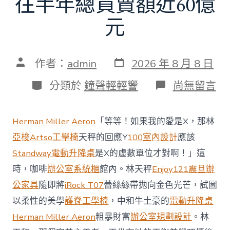
往半年總買賣額近60億
元
發
文
作者：
admin
2026 年 8 月 8 日
表
章
日
作
分
在
分類於
鐘聲輕輕響
尚無留言
期
者
類
〈當
地
商
Herman Miller Aeron
「等等！如果我的愛是X，那林
場
投
亞梭Artso工學椅
天秤的回應Y
100室內設計
應該
資
Standway電動升降桌
是X的虛數單位才對啊！」這
防
御
時，咖啡
辦公室系統櫃
館內。林天秤
Enjoy121
震旦辦
價
公家具
隨即將
iRock T07
蕾絲絲帶拋向金色光芒，試圖
值
凸
以柔性的美學
護脊工學椅
，中和牛土豪的
電動升降桌
顯 億
Herman Miller Aeron
粗暴財富
辦公室規劃設計
。林
嵐
室