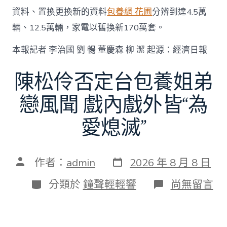
資料、置換更換新的資料
包養網 花圃
分辨到達4.5萬
輛、12.5萬輛，家電以舊換新170萬套。
本報記者 李治國 劉 暢 董慶森 柳 潔 起源：經濟日報
陳松伶否定台包養姐弟
戀風聞 戲內戲外皆“為
愛熄滅”
發
文
作者：
admin
2026 年 8 月 8 日
表
章
日
作
分
在
分類於
鐘聲輕輕響
尚無留言
期
者
類
〈陳
松
伶
否