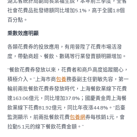
湖北省統計局副局長葉福生說，本年前三季度，全省
社會花費品批發總額同比增加5.1%，高于全國1.8個
百分點。
乘數效應明顯
各類花費券的投放應用，有用晉陞了花費市場活潑
度，帶動商超、餐飲、數碼等行業發賣額明顯增加。
“餐飲花費券發放以來，花費者和商戶高度追蹤關心，
積極介入。”上海市商
包養
務委副主任劉敏先容，第一
輪前兩批餐飲花費券發放時代，上海餐飲業線下花費
達163.06億元，同比增加37.8%；國慶黃金周上海餐
飲業線下花費81.92億元，同比年夜漲44.8%。“后臺
監測顯示，前兩批餐飲花費
包養網
券每核銷1元，會
拉動5.1元的線下餐飲花費金額。”