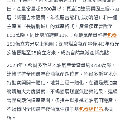
上產“主陣地”。陸地油氣疾速上產，建成多個新油氣
國
田，產量當量超8500萬噸；頁巖油連續穩固三個示范
網〉
中
區（新疆吉木薩爾、年夜慶古龍和成功濟陽）和一個
主產區（長慶慶城）的減產格式，產量疾速晉陞至
600萬噸，同比增加跨越30%；頁巖氣產量堅持
包養
250億立方米以上範圍；深層煤巖氣產量僅用3年時光
疾速晉陞至25億立方米，成為自然氣減產新亮點。
2024年，鄂爾多斯盆地油氣產量當量約9750萬噸，
連續堅持全國最年夜油氣產區位置。鄂爾多斯盆地保
持勘察開闢一體化、地質工程一體化，在很是規油氣
範疇加大力度摸索，不竭擴展煤巖氣勘察結果，連續
晉陞頁巖油建產範圍，多措并舉推進老油氣田穩產，
不竭穩固全國最年夜油氣生孩子基
包養網排名
地扶
植。