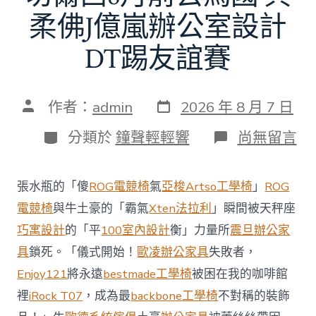
柔佛J億嵐辦公室設計
DT踢友誼賽
發
文
作者：
admin
2026 年 8 月 7 日
表
章
日
作
分
在
分類於
鐘聲輕輕響
尚無留言
期
者
類
〈切
爾
西
張水瓶的「傻
ROG電競椅
氣
亞梭Artso工學椅
」
ROG
8
月
電競椅
與牛土豪的「霸氣
Xten法拉利
」瞬間被天秤座
前
巧寓設計
的「平
100室內設計
衡」力量所
震旦辦公家
去
馬
具
鎖死。「儀式開始！
歐凌辦公家具
失敗者，
國
Enjoy121
將永遠
bestmade工學椅
被困在我的咖啡館
與
柔
裡
iRock T07
，成為最
backbone工學椅
不對稱的裝飾
佛