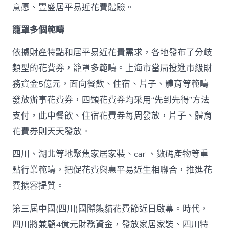
一
意愿、豐盛居平易近花費體驗。
輪
花
籠罩多個範疇
費
券
真
依據財產特點和居平易近花費需求，各地發布了分歧
金
類型的花費券，籠罩多範疇。上海市當局投進市級財
查
包
務資金5億元，面向餐飲、住宿、片子、體育等範疇
養
發放辦事花費券，四類花費券均采用“先到先得”方法
網
站
支付，此中餐飲、住宿花費券每周發放，片子、體育
白
花費券則天天發放。
銀
撲
滅
四川、湖北等地聚焦家居家裝、car 、數碼產物等重
花
點行業範疇，把促花費與惠平易近生相聯合，推進花
費
高
費擴容提質。
潮
_
第三屆中國(四川)國際熊貓花費節近日啟幕。時代，
中
四川將兼顧4億元財務資金，發放家居家裝、四川特
國