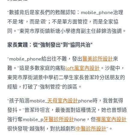
“數據背后是家長們的甦醒認知：mobile_phone治理
不是‘堵’，而是‘疏’；不是單方面管控，而是全家協
同。”東莞市厚街鎮新塘小學德育副主任薛錦浩強調。
家長實踐：從“強制發出”到“協同共治”
“mobile_phone給出往不難，發出
醫美診所設計
來
難。”這是多數家庭的痛點
loft風室內設計
。沙龍中，
東莞市厚街湖景中學初二學生家長曾潔玲分送朋友的
經驗，打破了“強制管控”的誤區。
“孩子陷溺mobile_
天母室內設計
phone時，我曾氣得
發抖。”曾潔玲坦言，最後面對這種情況，她也曾想過
強行奪mobile_p
牙醫診所設計
hone，但
禪風室內設計
很快發現“越強制，對抗越劇烈
中醫診所設計
”。