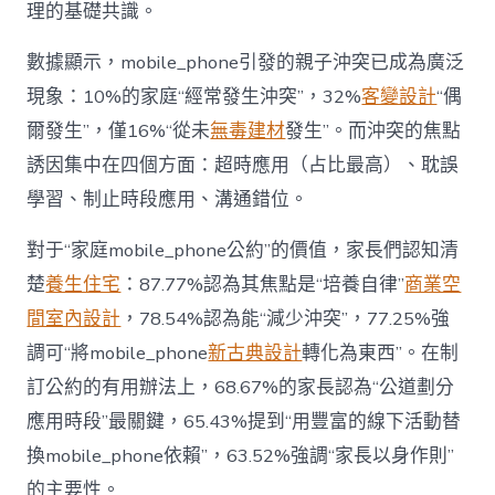
戰
理的基礎共識。
場”〉
中
數據顯示，mobile_phone引發的親子沖突已成為廣泛
現象：10%的家庭“經常發生沖突”，32%
客變設計
“偶
爾發生”，僅16%“從未
無毒建材
發生”。而沖突的焦點
誘因集中在四個方面：超時應用（占比最高）、耽誤
學習、制止時段應用、溝通錯位。
對于“家庭mobile_phone公約”的價值，家長們認知清
楚
養生住宅
：87.77%認為其焦點是“培養自律”
商業空
間室內設計
，78.54%認為能“減少沖突”，77.25%強
調可“將mobile_phone
新古典設計
轉化為東西”。在制
訂公約的有用辦法上，68.67%的家長認為“公道劃分
應用時段”最關鍵，65.43%提到“用豐富的線下活動替
換mobile_phone依賴”，63.52%強調“家長以身作則”
的主要性。