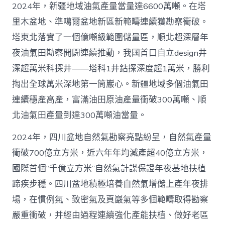
2024年，新疆地域油氣產量當量達6600萬噸。在塔
里木盆地、準噶爾盆地新區新範疇連續獲勘察衝破。
塔東北落實了一個億噸級範圍儲量區，順北超深層年
夜油氣田勘察開闢連續推動，我國首口自立design井
深超萬米科探井——塔科1井鉆探深度超1萬米，勝利
掏出全球萬米深地第一筒巖心。新疆地域多個油氣田
連續穩產高產，富滿油田原油產量衝破300萬噸、順
北油氣田產量到達300萬噸油當量。
2024年，四川盆地自然氣勘察亮點紛呈，自然氣產量
衝破700億立方米，近六年年均減產超40億立方米，
國際首個“千億立方米”自然氣計謀保證年夜基地扶植
蹄疾步穩。四川盆地積極培養自然氣增儲上產年夜排
場，在慣例氣、致密氣及頁巖氣等多個範疇取得勘察
嚴重衝破，并經由過程連續強化產能扶植、做好老區