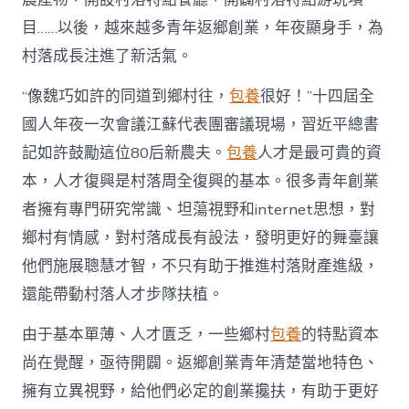
進
目……以後，越來越多青年返鄉創業，年夜顯身手，為
人
才
村落成長注進了新活氣。
死
水
“像魏巧如許的同道到鄉村往，
包養
很好！”十四屆全
甜
心
國人年夜一次會議江蘇代表團審議現場，習近平總書
寶
記如許鼓勵這位80后新農夫。
包養
人才是最可貴的資
物
查
本，人才復興是村落周全復興的基本。很多青年創業
包
者擁有專門研究常識、坦蕩視野和internet思想，對
養
網
鄉村有情感，對村落成長有設法，發明更好的舞臺讓
_
他們施展聰慧才智，不只有助于推進村落財產進級，
中
國
還能帶動村落人才步隊扶植。
網〉
中
由于基本單薄、人才匱乏，一些鄉村
包養
的特點資本
尚在覺醒，亟待開闢。返鄉創業青年清楚當地特色、
擁有立異視野，給他們必定的創業攙扶，有助于更好