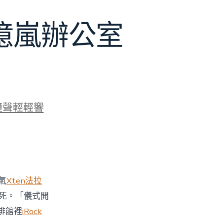
J億嵐辦公室
鐘聲輕輕響
氣
Xten法拉
死。「儀式開
啡館裡
iRock