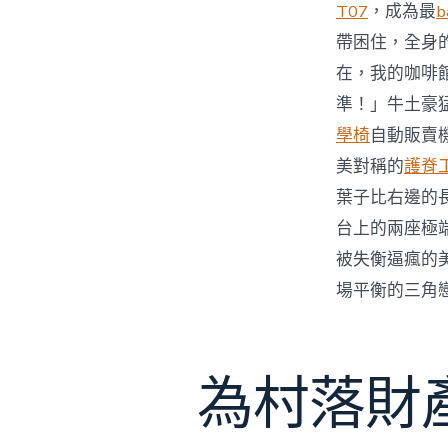
T07
，成為最
b
帶困住，全身
在，我的咖啡
準！」牛土豪
學椅
自動販賣
美對稱的
護脊
葉子比右邊的
台上的兩座極
被失衡逼瘋的
場平衡的三角
為村落財