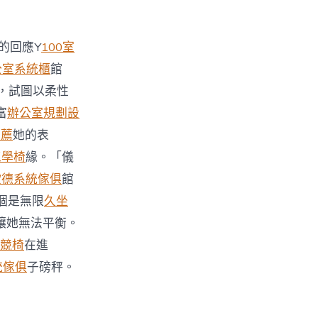
的回應Y
100室
公室系統櫃
館
，試圖以柔性
富
辦公室規劃設
推薦
她的表
e工學椅
緣。「儀
歐德系統傢俱
館
個是無限
久坐
讓她無法平衡。
電競椅
在進
統傢俱
子磅秤。