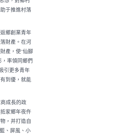
t思想，對鄉村
有助于推進村落
。返鄉創業青年
村落財產。在河
財產，使“仙腳
俠影，率領同鄉們
吸引更多青年
從有到優，就能
電商成長的政
回抵家鄉年夜仵
產物，并打造自
吊籃、屏風、小