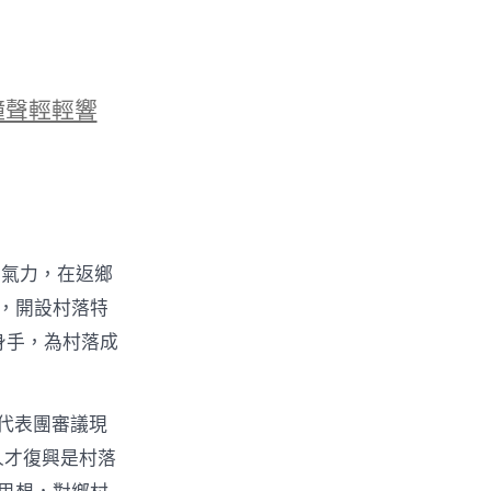
鐘聲輕輕響
的氣力，在返鄉
物，開設村落特
身手，為村落成
代表團審議現
人才復興是村落