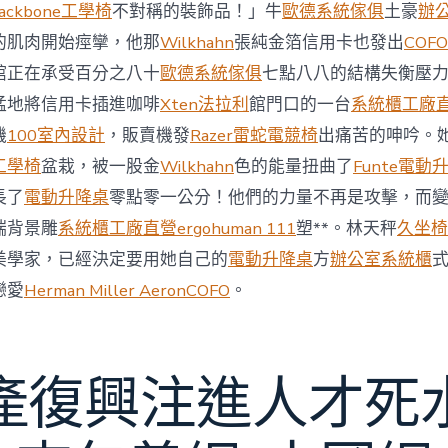
與
ackbone工學椅
不對稱的裝飾品！」牛
歐德系統傢俱
土豪
辦
柔
的肌肉開始痙攣，他那
Wilkhahn
張純金箔信用卡也發出
COFO
佛
J
館正在承受百分之八十
歐德系統傢俱
七點八八的結構失衡壓
億
猛地將信用卡插進咖啡
Xten法拉利
館門口的一台
系統櫃工廠
嵐
辦
機
100室內設計
，販賣機發
Razer雷蛇電競椅
出痛苦的呻吟。
公
工學椅
盆栽，被一股金
Wilkhahn
色的能量扭曲了
Funte電動
室
設
長了
電動升降桌
零點零一公分！他們的力量不再是攻擊，而
計
端背景雕
系統櫃工廠直營
ergohuman 111
塑**。林天秤
久坐椅
DT
踢
美學家，已經決定要用她自己的
電動升降桌
方
辦公室系統櫃
友
誼
戀愛
Herman Miller Aeron
COFO
。
賽〉
中
產復興注進人才死