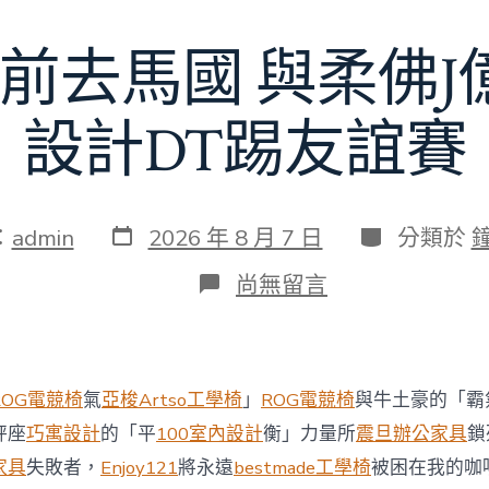
額
近
前去馬國 與柔佛
60
億
元〉
中
設計DT踢友誼賽
發
分
：
admin
2026 年 8 月 7 日
分類於
表
類
日
在
尚無留言
期
〈切
爾
西
8
月
ROG電競椅
氣
亞梭Artso工學椅
」
ROG電競椅
與牛土豪的「霸
前
去
秤座
巧寓設計
的「平
100室內設計
衡」力量所
震旦辦公家具
鎖
馬
家具
失敗者，
Enjoy121
將永遠
bestmade工學椅
被困在我的咖
國