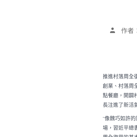
文
作者
章
作
者
推進村落周全
創業、村落周全
點餐廳，開闢
長注進了新活
“像魏巧如許
場，習近平總