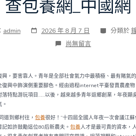
查包養網_中國網
發
分
：
admin
2026 年 8 月 7 日
分類於
表
類
日
在
尚無留言
期
〈為
村
落
財
產
復興，要害靠人。青年是全部社會氣力中最積極、最有賭氣
復
興
復興中飾演側重要腳色。經由過程internet平臺發賣農產
注
村落特點游玩項目……以後，越來越多青年返鄉創業，年夜顯
進
人
氣。
才
死
的同道到鄉村往，
包養
很好！”十四屆全國人年夜一次會議江蘇
水
書記如許鼓勵這位80后新農夫。
包養
人才是最可貴的資本，
甜
心