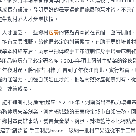
。很多青年創業者擁有專門研究常識、坦蕩視野和interne
寶
落成長有設法，發明更好的舞臺讓他們施展聰慧才智，不只
物
查
能帶動村落人才步隊扶植。
包
養
、人才匱乏，一些鄉村
包養
的特點資本尚在覺醒，亟待開闢
網
_
、擁有立異視野，給他們必定的創業攙扶，有助于更好培養
中
夜學本科結業后，吳素平把傳統手工布鞋制作身手培養成制鞋
國
網〉
在母嬰用品範疇有了必定著名度；2014年碩士研討生結業的徐
中
了年夜財產，將“邵古同粽子”賣到了年夜江南北。實行證實，
掘內涵潛力，加強自我造血才能，推進村落財產從無到有、
成可連續成長。
能推進鄉村財產“新起來”。2016年，河南省出臺鼎力增進
商務範疇失業創業。河南柘城縣的王茜廢棄城市白領任務，
了鄉村電商辦事站，發賣黃金梨、鴨蛋、辣椒醬等本地特點
她創建了“創夢者”手工制品brand，吸納一批村平易近從事手工