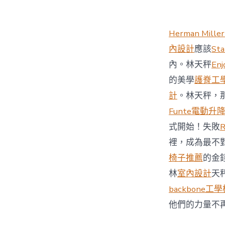
Herman Miller
內設計
應該
St
內。林天秤
Enj
的美學
護脊工
計
。林天秤，
Funte電動升
式開始！失敗
裡，成為最不
椅子推薦
的金
林
室內設計
天
backbone工
他們的力量不