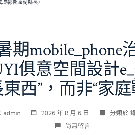
虞城縣掛職副縣長）
期mobile_phon
JIUYI俱意空間設計e_
長東西”，而非“家庭
發
分
：
admin
2026 年 8 月 6 日
分類於
表
類
日
在
尚無留言
期
〈若