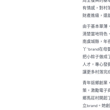
周全復興的基本
有情感，對村
財產進級，還
由于基本單薄
清楚當地特色
南虞城縣，年
丫”brand
把小粽子做成
人才，專心發
讓更多村落完
青年返鄉創業，
策，激勵電子
鄉馬莊村開起
立brand。