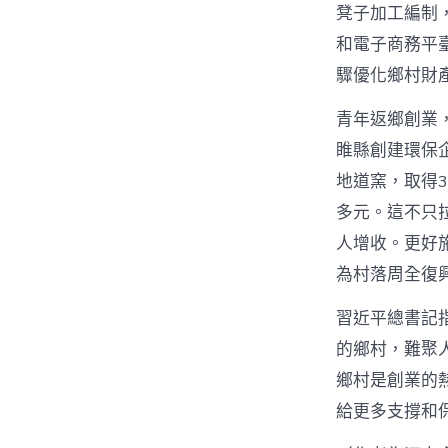
凳子加工編制
和電子商務平
驟優化鄉村財
青年返鄉創業
睢縣創建環保
地道窯，取得3
多元。這不只
人增收。更好
為村落周全復
習近平總書記
的鄉村，難聚
鄉村是創業的
給更多支撐和