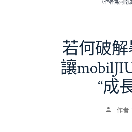
（作者為河南
若何破解暑
讓mobil
“成
文
作者
章
作
者