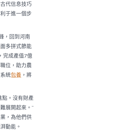
好古代信息技巧
有利于進一個步
鋒，回到河南
舉
面多拼式節能
，完成產值7億
業職位，助力農
持系統
包養
，將
進點。沒有財產
難展開起來。”
創業，為他們供
彭湃動能。