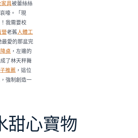
公家具
被蕾絲絲
哀嚎。「現
力！我需要校
直營
老舊
人體工
她最愛的那盆完
升降桌
，左邊的
變成了林天秤舞
子推薦
，這位
式，強制創造一
水甜心寶物