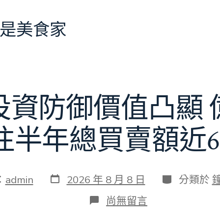
是美食家
投資防御價值凸顯 
往半年總買賣額近6
發
分
：
admin
2026 年 8 月 8 日
分類於
表
類
日
在
尚無留言
期
〈當
地