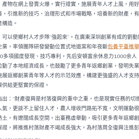
，產物在網上發賣火爆。實行證實，施展青年人才上風，用
臺，引進新的技巧、治理形式和市場戰略，培養新的財產，
產構造。
，可以使鄉村人才步隊“強起來”。在廣東深圳創業有成的劉勤
企業，率領團隊研發變動位置式地道窯和年夜斷
包養平臺推
0多項國度發現、技巧專利，先后安頓富余休息力1000余人
拉動了本地經濟成長，也鼓勵了更多青年返鄉創業，發明失
施展返鄉創業青年等人才的示范效應，構建更強盛的人才支
興供給更堅實的保證。
指出：“財產復興是村落復興的重中之重，也是現實任務的切
人氣，更談不上留住人才，農人增收門路拓不寬，文明運動很
熱土，有遼闊成長空間。出臺務虛舉動，吸引更多青年返鄉
保證，將推進村落財產不竭成長強大，為村落周全復興注進