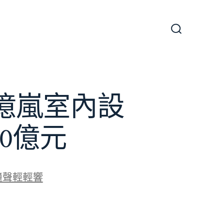
搜
尋
切
換
開
關
億嵐室內設
0億元
鐘聲輕輕響