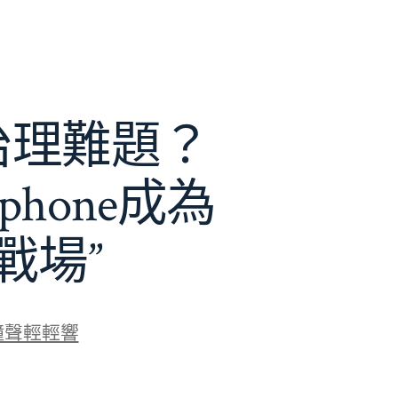
e治理難題？
phone成為
戰場”
鐘聲輕輕響