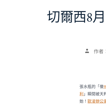
切爾西8月
文
作者
章
作
者
張水瓶的「傻
利
」瞬間被天
始！
歐凌辦公