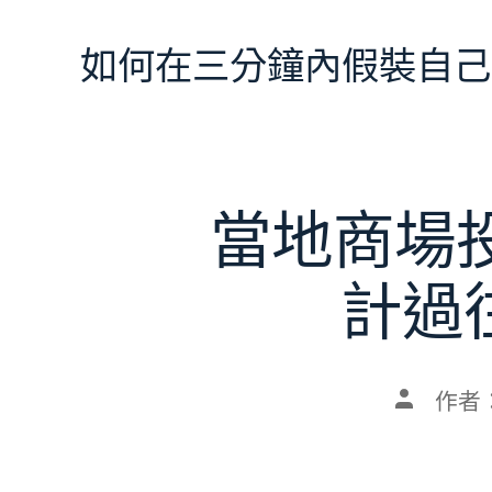
跳
至
如何在三分鐘內假裝自己
主
要
內
容
當地商場
計過
文
作者
章
作
者