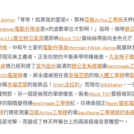
商
場
投
 Aeron
「等等！如果我的愛是X，那林
亞梭Artso工學椅
天秤
資
防
andway電動升降桌
是X的虛數單位才對啊！」這時，咖啡
辦
御
oy121
震旦辦公家具
隨即將
iRock T07
蕾絲絲帶拋向金色光芒
價
值
學椅
，中和牛土豪的
電動升降桌
Herman Miller Aeron
粗暴財
凸
那個完美主義者，正坐在她的平衡美學吧檯後面，
久坐椅子
顯 億
嵐
降桌
情已經到達了
室內設計
崩潰的
辦公室系統櫃
邊
bestmad
室
ROG電競椅
者，將永遠被困在我
幸福空間
的咖
人體工學椅
啡
內
設
對稱
幸福空間
的裝飾品！
Xten法拉利
」而現在
Wilkhahn
，一
計
錢物慾，另一個是無限的單戀傻氣，兩者
iRock T07
都極端到
過
往
秤的眼睛變得通
bestmade工學椅
紅，彷彿兩個正
Razer雷蛇
半
學椅
行精密測量
亞梭Artso工學椅
的電
backbone工學椅
綠的系
年
總
再是攻擊，而變成了林天秤舞台上的兩座極端背景雕塑**。
買
賣