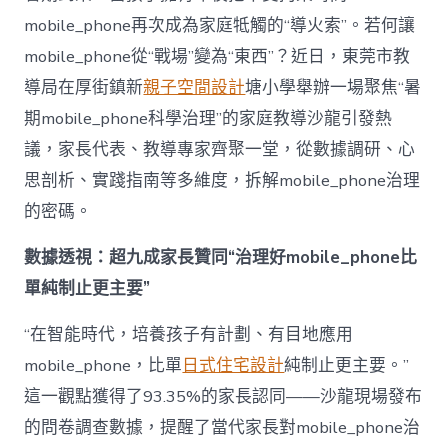
理
mobile_phone再次成為家庭牴觸的“導火索”。若何讓
難
題？
mobile_phone從“戰場”變為“東西”？近日，東莞市教
讓
導局在厚街鎮新
親子空間設計
塘小學舉辦一場聚焦“暑
mobilJIUYI
俱
期mobile_phone科學治理”的家庭教導沙龍引發熱
意
議，家長代表、教導專家齊聚一堂，從數據調研、心
空
間
思剖析、實踐指南等多維度，拆解mobile_phone治理
設
計
的密碼。
e_phone
成
數據透視：超九成家長贊同“治理好mobile_phone比
為
單純制止更主要”
“成
長
東
“在智能時代，培養孩子有計劃、有目地應用
西”，
mobile_phone，比單
日式住宅設計
純制止更主要。”
而
非
這一觀點獲得了93.35%的家長認同——沙龍現場發布
“家
的問卷調查數據，提醒了當代家長對mobile_phone治
庭