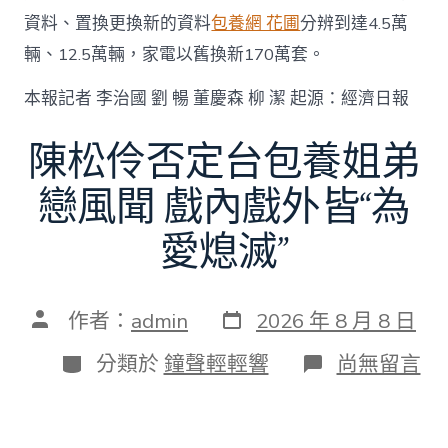
資料、置換更換新的資料
包養網 花圃
分辨到達4.5萬
輛、12.5萬輛，家電以舊換新170萬套。
本報記者 李治國 劉 暢 董慶森 柳 潔 起源：經濟日報
陳松伶否定台包養姐弟
戀風聞 戲內戲外皆“為
愛熄滅”
發
文
作者：
admin
2026 年 8 月 8 日
表
章
日
作
分
在
分類於
鐘聲輕輕響
尚無留言
期
者
類
〈陳
松
伶
否