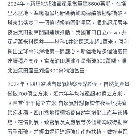
2024年，新疆地域油氣產量當量達6600萬噸。在塔
里木盆地、準噶爾盆地新區新範疇連續獲勘察衝破。
塔東北落實了一個億噸級範圍儲量區，順北超深層年
夜油氣田勘察開闢連續推動，我國首口自立design井
深超萬米科探井——塔科1井鉆探深度超1萬米，勝利
掏出全球萬米深地第一筒巖心。新疆地域多個油氣田
連續穩產高產，富滿油田原油產量衝破300萬噸、順
北油氣田產量到達300萬噸油當量。
2024年，四川盆地自然氣勘察亮點紛呈，自然氣產量
衝破700億立方米，近六年年均減產超40億立方米，
國際首個“千億立方米”自然氣計謀保證年夜基地扶植
蹄疾步穩。四川盆地積極培養自然氣增儲上產年夜排
場，在慣例氣、致密氣及頁巖氣等多個範疇取得勘察
嚴重衝破，并經由過程連續強化產能扶植、做好老區