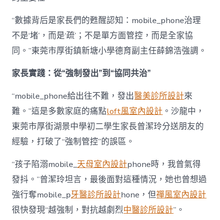
“數據背后是家長們的甦醒認知：mobile_phone治理
不是‘堵’，而是‘疏’；不是單方面管控，而是全家協
同。”東莞市厚街鎮新塘小學德育副主任薛錦浩強調。
家長實踐：從“強制發出”到“協同共治”
“mobile_phone給出往不難，發出
醫美診所設計
來
難。”這是多數家庭的痛點
loft風室內設計
。沙龍中，
東莞市厚街湖景中學初二學生家長曾潔玲分送朋友的
經驗，打破了“強制管控”的誤區。
“孩子陷溺mobile_
天母室內設計
phone時，我曾氣得
發抖。”曾潔玲坦言，最後面對這種情況，她也曾想過
強行奪mobile_p
牙醫診所設計
hone，但
禪風室內設計
很快發現“越強制，對抗越劇烈
中醫診所設計
”。