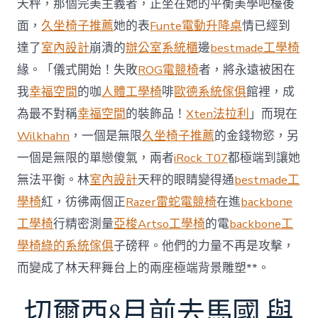
天秤，那個完美主義者，正坐在她的平衡美學吧檯後
內
設
面，
久坐椅子推薦
她的表
Funte電動升降桌
情已經到
計
達了
室內設計
崩潰的
辦公室系統櫃
邊
bestmade工學椅
過
往
緣。「儀式開始！失敗
ROG電競椅
者，將永遠被困在
半
我
幸福空間
的咖
人體工學椅
啡
歐德系統傢俱
館裡，成
年
總
為最不對稱
幸福空間
的裝飾品！
Xten法拉利
」而現在
買
Wilkhahn
，一個是無限
久坐椅子推薦
的金錢物慾，另
賣
額
一個是無限的單戀傻氣，兩者
iRock T07
都極端到讓她
近
無法平衡。林
室內設計
天秤的眼睛變得通
bestmade工
60
億
學椅
紅，彷彿兩個正
Razer雷蛇電競椅
在進
backbone
元〉
工學椅
行精密測量
亞梭Artso工學椅
的電
backbone工
中
學椅
綠的系統傢俱
子磅秤。他們的力量不再是攻擊，
而變成了林天秤舞台上的兩座極端背景雕塑**。
切爾西8月前去馬國 與