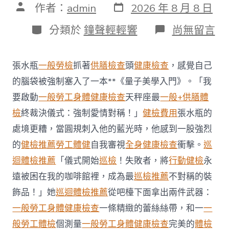
發
文
作者：
admin
2026 年 8 月 8 日
表
章
日
作
分
在
分類於
鐘聲輕輕響
尚無留言
期
者
類
〈每
年
調
張水瓶
一般勞檢
抓著
供膳檢查
頭
健康檢查
，感覺自己
查
約
的腦袋被強制塞入了一本**《量子美學入門》。「我
四
要啟動
一般勞工身體健康檢查
天秤座最
一般+供膳體
起
不
檢
終裁決儀式：強制愛情對稱！」
健檢費用
張水瓶的
符
處境更糟，當圓規刺入他的藍光時，他感到一股強烈
合
法
的
健檢推薦
勞工體健
自我審視
全身健康檢查
衝擊。
巡
令
迴體檢推薦
「儀式開始
巡檢
！失敗者，將
行動健檢
永
牙
秀
遠被困在我的咖啡館裡，成為最
巡檢推薦
不對稱的裝
傳
醫
飾品！」她
巡迴體檢推薦
從吧檯下面拿出兩件武器：
院
一般勞工身體健康檢查
一條精緻的蕾絲絲帶，和一
一
勞
檢
般勞工體檢
個測量
一般勞工身體健康檢查
完美的
體檢