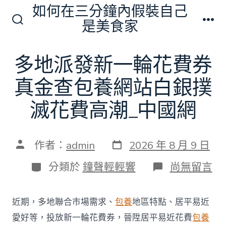
跳
如何在三分鐘內假裝自己
至
是美食家
搜
選
主
尋
單
切
要
多地派發新一輪花費券
換
內
開
關
真金查包養網站白銀撲
容
滅花費高潮_中國網
發
文
作者：
admin
2026 年 8 月 9 日
表
章
日
作
分
在
分類於
鐘聲輕輕響
尚無留言
期
者
類
〈多
地
派
近期，多地聯合市場需求、
包養
地區特點、居平易近
發
新
愛好等，投放新一輪花費券，晉陞居平易近花費
包養