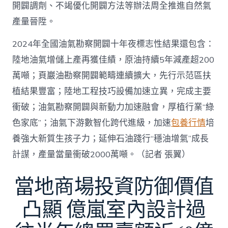
開闢調劑、不竭優化開闢方法等辦法周全推進自然氣
產量晉陞。
2024年全國油氣勘察開闢十年夜標志性結果還包含：
陸地油氣增儲上產再獲佳績，原油持續5年減產超200
萬噸；頁巖油勘察開闢範疇連續擴大，先行示范區扶
植結果豐富；陸地工程技巧設備加速立異，完成主要
衝破；油氣勘察開闢與新動力加速融會，厚植行業“綠
色家底”；油氣下游數智化跨代進級，加速
包養行情
培
養強大新質生孩子力；延伸石油踐行“穩油增氣”成長
計謀，產量當量衝破2000萬噸。（記者 張翼）
當地商場投資防御價值
凸顯 億嵐室內設計過