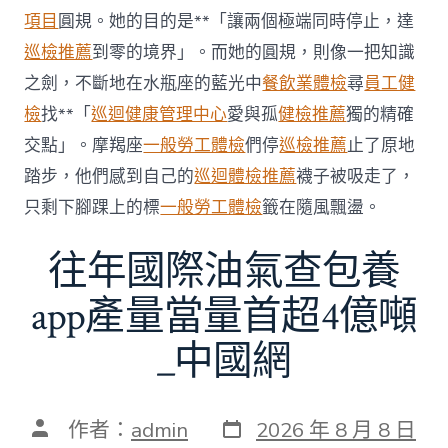
科
項目
圓規。她的目的是**「讓兩個極端同時停止，達
服
務
巡檢推薦
到零的境界」。而她的圓規，則像一把知識
當
之劍，不斷地在水瓶座的藍光中
餐飲業體檢
尋
員工健
局
吁
檢
找**「
巡迴健康管理中心
愛與孤
健檢推薦
獨的精確
消
交點」。摩羯座
一般勞工體檢
們停
巡檢推薦
止了原地
費
者
踏步，他們感到自己的
巡迴體檢推薦
襪子被吸走了，
慎
只剩下腳踝上的標
一般勞工體檢
籤在隨風飄盪。
選〉
中
往年國際油氣查包養
app產量當量首超4億噸
_中國網
發
文
作者：
admin
2026 年 8 月 8 日
表
章