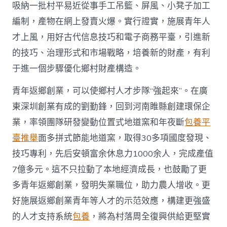
吸納一批村平易近從事手工吊籃、屏風、小凳子加工
編制，產物在網上發賣火爆。實行證實，施展青年人
才上風，用好古代信息技巧和電子商務平臺，引進新
的技巧、治理形式和市場戰略，培養新的財產，有利
于進一個步驟優化鄉村財產構造。
青年返鄉創業，可以使鄉村人才步隊“強起來”。在廣
東深圳創業有成的劉勤鋒，回到河南睢縣創建環保企
業，率領團隊研發變動位置式地道窯和年夜斷
包養平
臺推舉
面多拼式節能地道窯，取得30多項國度發現、
技巧專利，先后安頓富余休息力1000余人，完成產值
7億多元。這不只拉動了本地經濟成長，也鼓勵了更
多青年返鄉創業，發明失業職位，助力農人增收。更
好施展返鄉創業青年等人才的示范效應，構建更強盛
的人才支持系統
包養
，將為村落周全復興供給更堅實