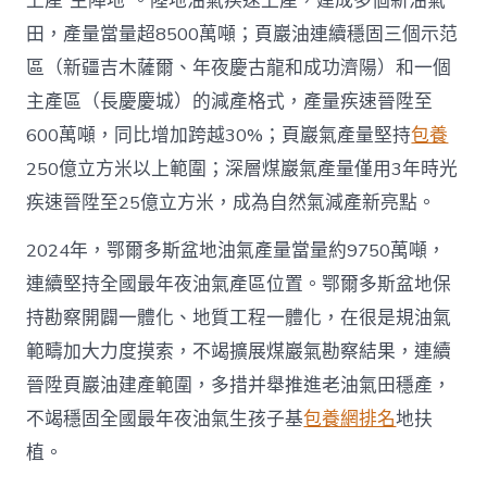
上產“主陣地”。陸地油氣疾速上產，建成多個新油氣
國
田，產量當量超8500萬噸；頁巖油連續穩固三個示范
網〉
中
區（新疆吉木薩爾、年夜慶古龍和成功濟陽）和一個
主產區（長慶慶城）的減產格式，產量疾速晉陞至
600萬噸，同比增加跨越30%；頁巖氣產量堅持
包養
250億立方米以上範圍；深層煤巖氣產量僅用3年時光
疾速晉陞至25億立方米，成為自然氣減產新亮點。
2024年，鄂爾多斯盆地油氣產量當量約9750萬噸，
連續堅持全國最年夜油氣產區位置。鄂爾多斯盆地保
持勘察開闢一體化、地質工程一體化，在很是規油氣
範疇加大力度摸索，不竭擴展煤巖氣勘察結果，連續
晉陞頁巖油建產範圍，多措并舉推進老油氣田穩產，
不竭穩固全國最年夜油氣生孩子基
包養網排名
地扶
植。