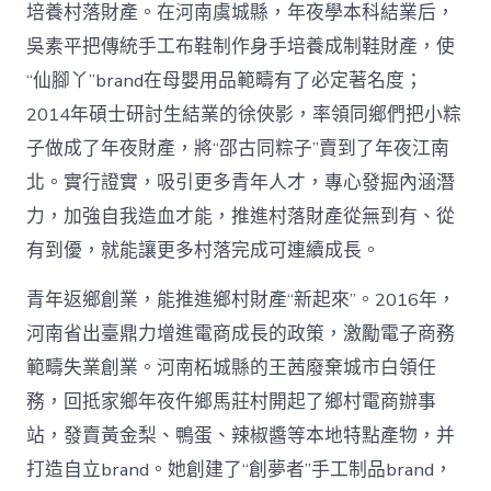
培養村落財產。在河南虞城縣，年夜學本科結業后，
吳素平把傳統手工布鞋制作身手培養成制鞋財產，使
“仙腳丫”brand在母嬰用品範疇有了必定著名度；
2014年碩士研討生結業的徐俠影，率領同鄉們把小粽
子做成了年夜財產，將“邵古同粽子”賣到了年夜江南
北。實行證實，吸引更多青年人才，專心發掘內涵潛
力，加強自我造血才能，推進村落財產從無到有、從
有到優，就能讓更多村落完成可連續成長。
青年返鄉創業，能推進鄉村財產“新起來”。2016年，
河南省出臺鼎力增進電商成長的政策，激勵電子商務
範疇失業創業。河南柘城縣的王茜廢棄城市白領任
務，回抵家鄉年夜仵鄉馬莊村開起了鄉村電商辦事
站，發賣黃金梨、鴨蛋、辣椒醬等本地特點產物，并
打造自立brand。她創建了“創夢者”手工制品brand，