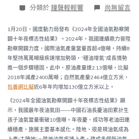
日
作
分
在
分類於
鐘聲輕輕響
尚無留言
期
者
類
〈往
年
國
1月20日，國度動力局發布《2024年全國油氣勘察開
際
油
闢十年夜標志性結果》。2024年，我國連續鼎力晉陞
氣
勘察開闢力度，國際油氣產量當量首超4億噸，持續8
查
包
年堅持萬萬噸級疾速增加勢頭，“穩油增氣”成長情勢
養
進一個步驟穩固。此中，原油產量達2.13億噸，比擬
app
產
2018年減產2400萬噸；自然氣產量2464億立方米，
量
包養網比擬
近6年年均增加130億立方米以上。
當
量
首
《2024年全國油氣勘察開闢十年夜標志性結果》顯
超
示，我國最年夜油氣田——中國石油長慶油田累計生
4
億
孩子油氣當量衝破10億噸。年夜慶、成功等老油田連
噸
續穩產，施展主要基本感化。陸地、很是規油氣成為
_
中