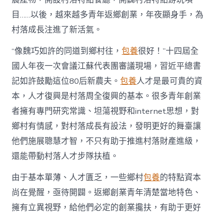
進
目……以後，越來越多青年返鄉創業，年夜顯身手，為
人
才
村落成長注進了新活氣。
死
水
“像魏巧如許的同道到鄉村往，
包養
很好！”十四屆全
甜
心
國人年夜一次會議江蘇代表團審議現場，習近平總書
寶
記如許鼓勵這位80后新農夫。
包養
人才是最可貴的資
物
查
本，人才復興是村落周全復興的基本。很多青年創業
包
者擁有專門研究常識、坦蕩視野和internet思想，對
養
網
鄉村有情感，對村落成長有設法，發明更好的舞臺讓
_
他們施展聰慧才智，不只有助于推進村落財產進級，
中
國
還能帶動村落人才步隊扶植。
網〉
中
由于基本單薄、人才匱乏，一些鄉村
包養
的特點資本
尚在覺醒，亟待開闢。返鄉創業青年清楚當地特色、
擁有立異視野，給他們必定的創業攙扶，有助于更好