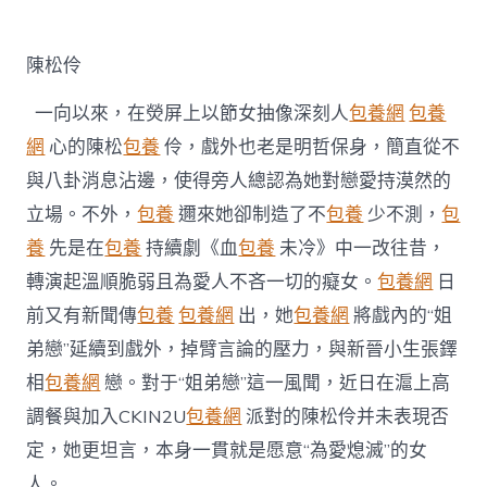
定
台
包
陳松伶
養
姐
一向以來，在熒屏上以節女抽像深刻人
包養網
包養
弟
戀
網
心的陳松
包養
伶，戲外也老是明哲保身，簡直從不
風
與八卦消息沾邊，使得旁人總認為她對戀愛持漠然的
聞
戲
立場。不外，
包養
邇來她卻制造了不
包養
少不測，
包
內
養
先是在
包養
持續劇《血
包養
未冷》中一改往昔，
戲
外
轉演起溫順脆弱且為愛人不吝一切的癡女。
包養網
日
皆
前又有新聞傳
包養
包養網
出，她
包養網
將戲內的“姐
“為
愛
弟戀”延續到戲外，掉臂言論的壓力，與新晉小生張鐸
熄
滅”〉
相
包養網
戀。對于“姐弟戀”這一風聞，近日在滬上高
中
調餐與加入CKIN2U
包養網
派對的陳松伶并未表現否
定，她更坦言，本身一貫就是愿意“為愛熄滅”的女
人。