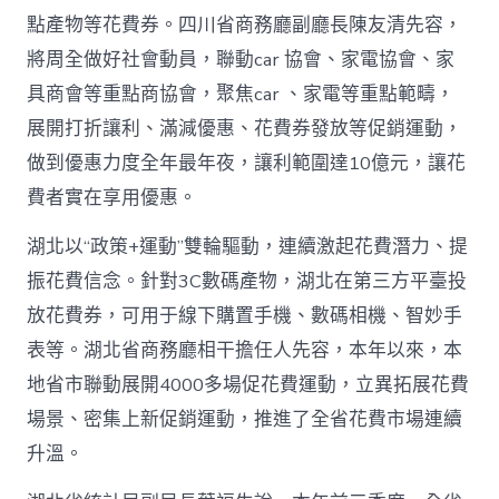
網〉
點產物等花費券。四川省商務廳副廳長陳友清先容，
中
將周全做好社會動員，聯動car 協會、家電協會、家
具商會等重點商協會，聚焦car 、家電等重點範疇，
展開打折讓利、滿減優惠、花費券發放等促銷運動，
做到優惠力度全年最年夜，讓利範圍達10億元，讓花
費者實在享用優惠。
湖北以“政策+運動”雙輪驅動，連續激起花費潛力、提
振花費信念。針對3C數碼產物，湖北在第三方平臺投
放花費券，可用于線下購置手機、數碼相機、智妙手
表等。湖北省商務廳相干擔任人先容，本年以來，本
地省市聯動展開4000多場促花費運動，立異拓展花費
場景、密集上新促銷運動，推進了全省花費市場連續
升溫。