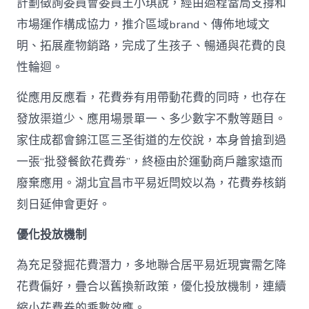
計劃徵詢委員會委員王小琪說，經由過程當局支撐和
市場運作構成協力，推介區域brand、傳佈地域文
明、拓展產物銷路，完成了生孩子、暢通與花費的良
性輪迴。
從應用反應看，花費券有用帶動花費的同時，也存在
發放渠道少、應用場景單一、多少數字不敷等題目。
家住成都會錦江區三圣街道的左佼說，本身曾搶到過
一張“批發餐飲花費券”，終極由於運動商戶離家遠而
廢棄應用。湖北宜昌市平易近閆姣以為，花費券核銷
刻日延伸會更好。
優化投放機制
為充足發掘花費潛力，多地聯合居平易近現實需乞降
花費偏好，疊合以舊換新政策，優化投放機制，連續
縮小花費券的乘數效應。