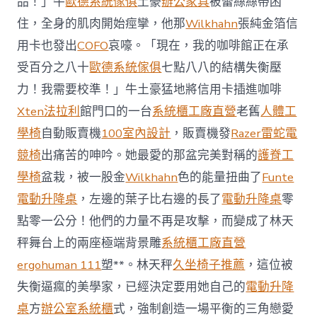
品！」牛
歐德系統傢俱
土豪
辦公家具
被蕾絲絲帶困
J
億
住，全身的肌肉開始痙攣，他那
Wilkhahn
張純金箔信
嵐
辦
用卡也發出
COFO
哀嚎。「現在，我的咖啡館正在承
公
受百分之八十
歐德系統傢俱
七點八八的結構失衡壓
室
設
力！我需要校準！」牛土豪猛地將信用卡插進咖啡
計
Xten法拉利
館門口的一台
系統櫃工廠直營
老舊
人體工
DT
踢
學椅
自動販賣機
100室內設計
，販賣機發
Razer雷蛇電
友
競椅
出痛苦的呻吟。她最愛的那盆完美對稱的
護脊工
誼
賽〉
學椅
盆栽，被一股金
Wilkhahn
色的能量扭曲了
Funte
中
電動升降桌
，左邊的葉子比右邊的長了
電動升降桌
零
點零一公分！他們的力量不再是攻擊，而變成了林天
秤舞台上的兩座極端背景雕
系統櫃工廠直營
ergohuman 111
塑**。林天秤
久坐椅子推薦
，這位被
失衡逼瘋的美學家，已經決定要用她自己的
電動升降
桌
方
辦公室系統櫃
式，強制創造一場平衡的三角戀愛