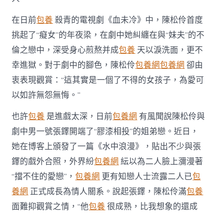
在日前
包養
殺青的電視劇《血未冷》中，陳松伶首度
挑起了“癡女”的年夜梁，在劇中她糾纏在與“妹夫”的不
倫之戀中，深受身心煎熬并成
包養
天以淚洗面，更不
幸進獄。對于劇中的腳色，陳松伶
包養網
包養網
卻由
衷表現觀賞：“這其實是一個了不得的女孩子，為愛可
以如許無怨無悔。”
也許
包養
是進戲太深，日前
包養網
有風聞說陳松伶與
劇中男一號張鐸開端了“膠漆相投”的姐弟戀。近日，
她在博客上頒發了一篇《水中浪漫》，貼出不少與張
鐸的戲外合照，外界紛
包養網
紜以為二人臉上瀰漫著
“擋不住的愛戀”，
包養網
更有知戀人士流露二人已
包
養網
正式成長為情人關系。說起張鐸，陳松伶滿
包養
面難抑觀賞之情，“他
包養
很成熟，比我想象的還成