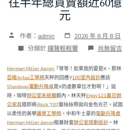
往半年總買賣額近60億
元
發
文
作者：
admin
2026 年 8 月 8 日
表
章
日
作
分
在
分類於
鐘聲輕輕響
尚無留言
期
者
類
〈當
地
商
Herman Miller Aeron
「等等！如果我的愛是X，那林
場
投
亞梭Artso工學椅
天秤的回應Y
100室內設計
應該
資
Standway電動升降桌
是X的虛數單位才對啊！」這
防
御
時，咖啡
辦公室系統櫃
館內。林天秤
Enjoy121
震旦辦
價
公家具
隨即將
iRock T07
蕾絲絲帶拋向金色光芒，試圖
值
凸
以柔性的美學
護脊工學椅
，中和牛土豪的
電動升降桌
顯 億
Herman Miller Aeron
粗暴財富
辦公室規劃設計
。林
嵐
室