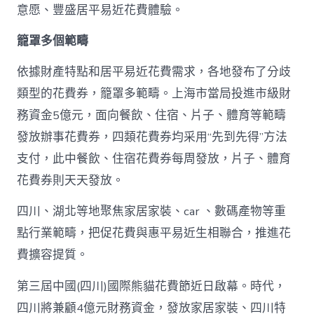
一
意愿、豐盛居平易近花費體驗。
輪
花
籠罩多個範疇
費
券
真
依據財產特點和居平易近花費需求，各地發布了分歧
金
類型的花費券，籠罩多範疇。上海市當局投進市級財
查
包
務資金5億元，面向餐飲、住宿、片子、體育等範疇
養
發放辦事花費券，四類花費券均采用“先到先得”方法
網
站
支付，此中餐飲、住宿花費券每周發放，片子、體育
白
花費券則天天發放。
銀
撲
滅
四川、湖北等地聚焦家居家裝、car 、數碼產物等重
花
點行業範疇，把促花費與惠平易近生相聯合，推進花
費
高
費擴容提質。
潮
_
第三屆中國(四川)國際熊貓花費節近日啟幕。時代，
中
四川將兼顧4億元財務資金，發放家居家裝、四川特
國