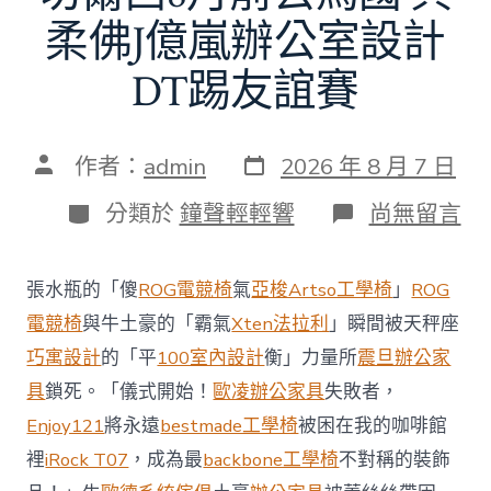
柔佛J億嵐辦公室設計
DT踢友誼賽
發
文
作者：
admin
2026 年 8 月 7 日
表
章
日
作
分
在
分類於
鐘聲輕輕響
尚無留言
期
者
類
〈切
爾
西
張水瓶的「傻
ROG電競椅
氣
亞梭Artso工學椅
」
ROG
8
月
電競椅
與牛土豪的「霸氣
Xten法拉利
」瞬間被天秤座
前
巧寓設計
的「平
100室內設計
衡」力量所
震旦辦公家
去
馬
具
鎖死。「儀式開始！
歐凌辦公家具
失敗者，
國
Enjoy121
將永遠
bestmade工學椅
被困在我的咖啡館
與
柔
裡
iRock T07
，成為最
backbone工學椅
不對稱的裝飾
佛