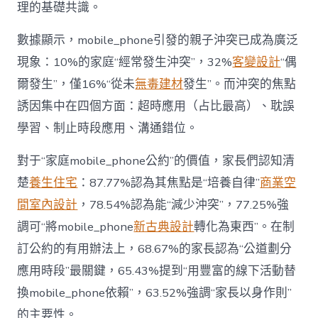
戰
理的基礎共識。
場”〉
中
數據顯示，mobile_phone引發的親子沖突已成為廣泛
現象：10%的家庭“經常發生沖突”，32%
客變設計
“偶
爾發生”，僅16%“從未
無毒建材
發生”。而沖突的焦點
誘因集中在四個方面：超時應用（占比最高）、耽誤
學習、制止時段應用、溝通錯位。
對于“家庭mobile_phone公約”的價值，家長們認知清
楚
養生住宅
：87.77%認為其焦點是“培養自律”
商業空
間室內設計
，78.54%認為能“減少沖突”，77.25%強
調可“將mobile_phone
新古典設計
轉化為東西”。在制
訂公約的有用辦法上，68.67%的家長認為“公道劃分
應用時段”最關鍵，65.43%提到“用豐富的線下活動替
換mobile_phone依賴”，63.52%強調“家長以身作則”
的主要性。