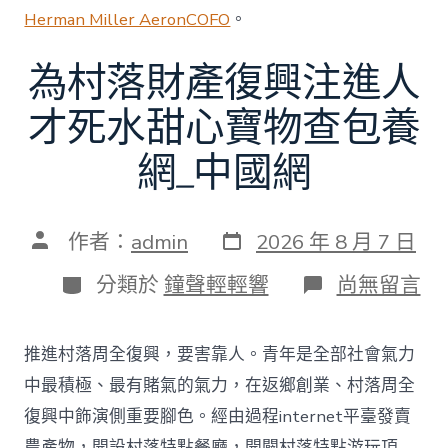
Herman Miller Aeron
COFO
。
為村落財產復興注進人
才死水甜心寶物查包養
網_中國網
發
文
作者：
admin
2026 年 8 月 7 日
表
章
日
作
分
在
分類於
鐘聲輕輕響
尚無留言
期
者
類
〈為
村
落
推進村落周全復興，要害靠人。青年是全部社會氣力
財
產
中最積極、最有賭氣的氣力，在返鄉創業、村落周全
復
復興中飾演側重要腳色。經由過程internet平臺發賣
興
注
農產物，開設村落特點餐廳，開闢村落特點游玩項