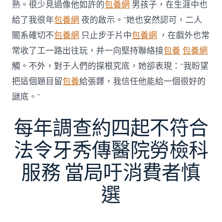
熟。很少見過像他如許的
包養網
男孩子，在生涯中也
給了我很年
包養網
夜的啟示。”她也安然認可，二人
關系確切不
包養網
只止步于片中
包養網
，在戲外也常
常收了工一路出往玩，并一向堅持聯絡接
包養
包養網
觸。不外，對于人們的探根究底，她卻表現：“我盼望
把這個題目留
包養
給張鐸，我信任他能給一個很好的
謎底。”
每年調查約四起不符合
法令牙秀傳醫院勞檢科
服務 當局吁消費者慎
選