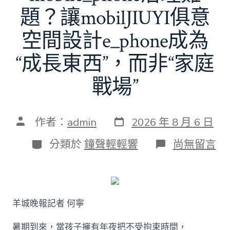
題？讓mobilJIUYI俱意
空間設計e_phone成為
“成長東西”，而非“家庭
戰場”
發
文
作者：
admin
2026 年 8 月 6 日
表
章
日
作
分
在
分類於
鐘聲輕輕響
尚無留言
期
者
類
〈若
何
破
解
暑
羊城晚報記者 何寧
期
mobile_ph
治
暑期到來，當孩子擁有年夜把不受拘束時間，