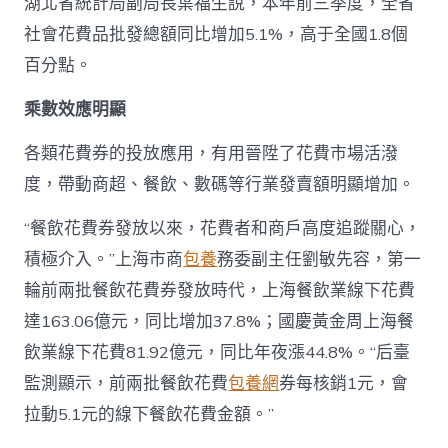
湖北省統計局副局長葉福生說，本年前三季度，全省
社會花費品批發總額同比增加5.1%，高于全國1.8個
百分點。
乘數效應明顯
各類花費券的投放應用，有用晉陞了花費市場活潑
度，帶動商超、餐飲、數碼等行業發賣額明顯增加。
“餐飲花費券發放以來，花費者和商戶高度追蹤關心，
積極介入。”上海市商
包養
務委副主任劉敏先容，第一
輪前兩批餐飲花費券發放時代，上海餐飲業線下花費
達163.06億元，同比增加37.8%；國慶黃金周上海餐
飲業線下花費81.92億元，同比年夜漲44.8%。“后臺
監測顯示，前兩批餐飲花費
包養網
券每核銷1元，會
拉動5.1元的線下餐飲花費金額。”