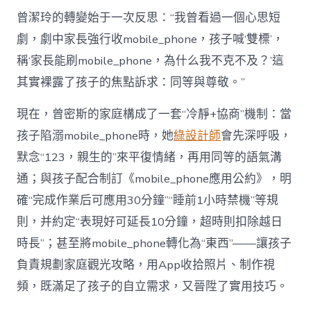
曾潔玲的轉變始于一次反思：“我曾看過一個心思短
劇，劇中家長強行收mobile_phone，孩子喊‘雙標’，
稱‘家長能刷mobile_phone，為什么我不克不及？’這
其實裸露了孩子的焦點訴求：同等與尊敬。”
現在，曾密斯的家庭構成了一套“冷靜+協商”機制：當
孩子陷溺mobile_phone時，她
綠設計師
會先深呼吸，
默念“123，親生的”來平復情緒，再用同等的語氣溝
通；與孩子配合制訂《mobile_phone應用公約》，明
確“完成作業后可應用30分鐘”“睡前1小時禁機”等規
則，并約定“表現好可延長10分鐘，超時則扣除越日
時長”；甚至將mobile_phone轉化為“東西”——讓孩子
負責規劃家庭觀光攻略，用App收拾照片、制作視
頻，既滿足了孩子的自立需求，又晉陞了實用技巧。