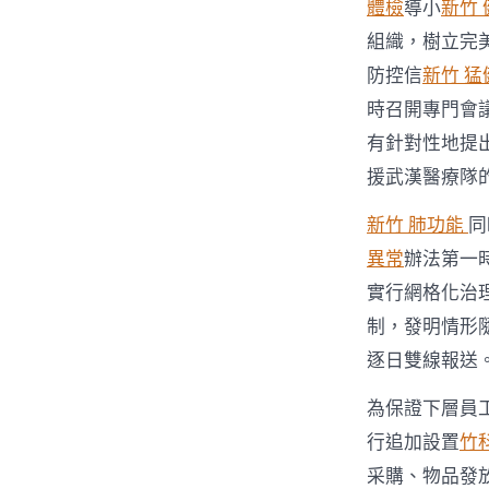
體檢
導小
新竹 
組織，樹立完
防控信
新竹 猛
時召開專門會
有針對性地提
援武漢醫療隊
新竹 肺功能
同
異常
辦法第一
實行網格化治
制，發明情形
逐日雙線報送
為保證下層員
行追加設置
竹
采購、物品發