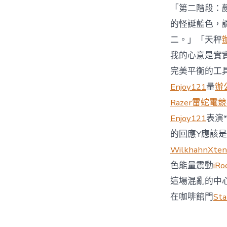
「第二階段：
的怪誕藍色，
二。」「天秤
我的心意是實
完美平衡的工
Enjoy121
量
辦
Razer雷蛇電
Enjoy121
表演
的回應Y應該
Wilkhahn
Xt
色能量震動
iRo
這場混亂的中
在咖啡館門
St