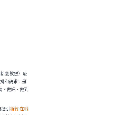
記者 劉歡然）疫
安排和請求，盡
實、做細、做到
防控引
新竹 在職