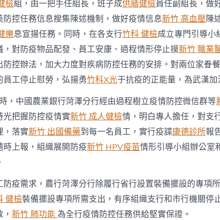
健檢
組，由一把手任組長，班子成
供膳健檢
員任副組長，做
戰〉
中
美防控任務信息搜集陳述機制，做好疫情信息
新竹 高血壓
陳
健樂
息宣揚任務。同時，在各支行
竹科 健檢
成立專門引導小
議，對防疫物品配發、員工安康、過程情形停止摸
新竹 職業
出防控辦法，加大力度對疾病防控任務的安排。對兩位家眷
的員工停止慰勞，弘揚勇
竹科X光
于抗疫的正能量，為武漢加
時，中國農業銀行菏澤分行經由過程樹立疫情防控微信群等
時光把握防控疫情實
新竹 成人健檢
情，明白專人擔任，對支
理，落實
新竹 出國備藥
到每一名員工，實行疫諜
康德診所
報
隨時上報，組織展開防疫
新竹 HPV疫苗
情形引導小組辦公室
。
工防疫需求，農行菏澤分行除履行省行設置裝備擺設的專項
科 健檢
裝備擺設專項所需支出，有序組織支行和市行機關停
放，
新竹 肺功能
為全行疫情防控任務供給堅實保證。