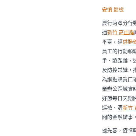
安慎 健檢
農行菏澤分行
通
新竹 高血脂
平臺，經
供膳
員工的行動領
手、遠距離，
及防控常識，
為網點購買口
業辦公區域實
好節每日天期
巡檢、清
新竹
間的金融辦事
據先容，疫情