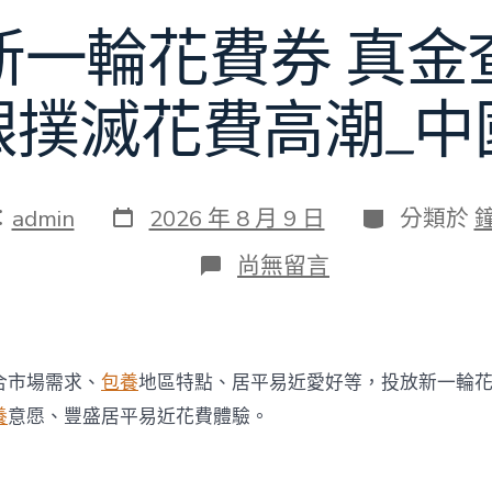
誤
判”〉
新一輪花費券 真金
中
銀撲滅花費高潮_中
發
分
：
admin
2026 年 8 月 9 日
分類於
表
類
日
在
尚無留言
期
〈多
地
派
發
新
合市場需求、
包養
地區特點、居平易近愛好等，投放新一輪
一
輪
養
意愿、豐盛居平易近花費體驗。
花
費
券