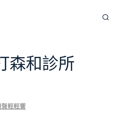
搜
尋
切
換
開
關
打森和診所
鐘聲輕輕響