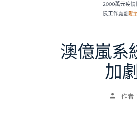
2000萬元疫
險工作處劃
新
澳億嵐系
加劇
文
作者
章
作
者