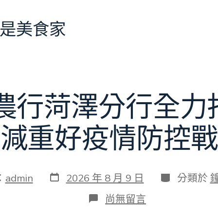
是美食家
 農行菏澤分行全力
減重好疫情防控戰
發
分
：
admin
2026 年 8 月 9 日
分類於
表
類
日
在
尚無留言
期
〈眾
擎