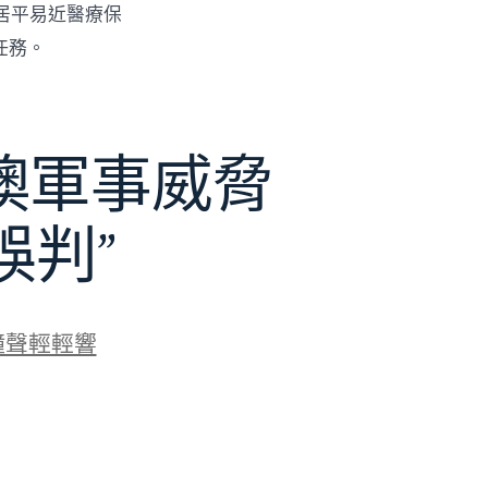
居平易近醫療保
任務。
澳軍事威脅
誤判”
鐘聲輕輕響