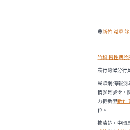
農
新竹 減重 
竹科 慢性病診
農行菏澤分行
民眾網·海報消
情就是號令，
力把新型
新竹
位。
據清楚，中國