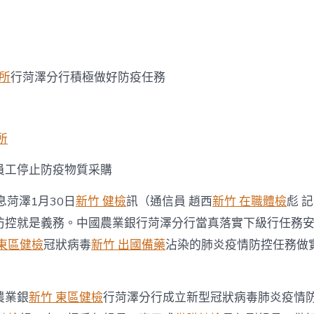
易
舉
農
行
菏
診所
行菏澤分行積極做好防疫任務
澤
分
行
全
力
所
打
森
員工停止防疫物質采購
和
診
息菏澤1月30日
新竹 健檢
訊（通信員 趙西
新竹 在職體檢
彪 
所
減
防控就是義務。中國農業銀行菏澤分行當真落實下級行任務
重
 東區健檢
冠狀病毒
新竹 出國備藥
沾染的肺炎疫情防控任務做
好
疫
情
防
農業銀
新竹 東區健檢
行菏澤分行成立新型冠狀病毒肺炎疫情
控