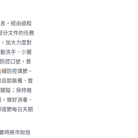
信息。經由過程
部分文件的任務
工，加大力度對
、勤洗手、少握
情防控口號，普
檢
細防控環節。
和自助裝備、營
好關隘；保持做
量，做好消毒、
保證節每日天期
，實時將市財局