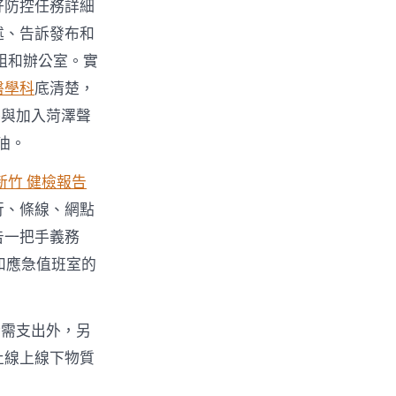
好防控任務詳細
述、告訴發布和
組和辦公室。實
醫學科
底清楚，
餐與加入菏澤聲
油。
新竹 健檢報告
行、條線、網點
告一把手義務
和應急值班室的
所需支出外，另
止線上線下物質