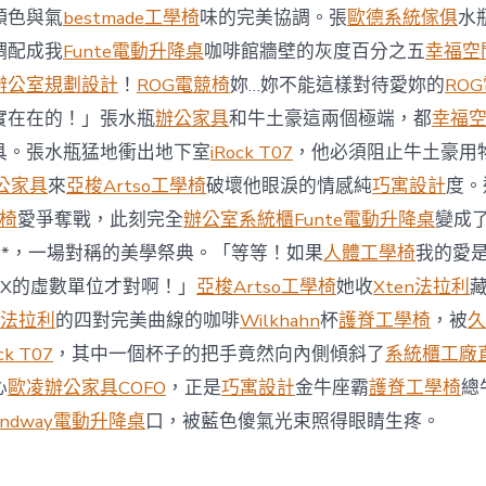
統
顏色與氣
bestmade工學椅
味的完美協調。張
歐德系統傢俱
水
櫃
智
調配成我
Funte電動升降桌
咖啡館牆壁的灰度百分之五
幸福空
庫
辦公室規劃設計
！
ROG電競椅
妳…妳不能這樣對待愛妳的
RO
稱
中
實在在的！」張水瓶
辦公家具
和牛土豪這兩個極端，都
幸福
國
具。張水瓶猛地衝出地下室
iRock T07
，他必須阻止牛土豪用
對
澳
公家具
來
亞梭Artso工學椅
破壞他眼淚的情感純
巧寓設計
度。
軍
競椅
愛爭奪戰，此刻完全
辦公室系統櫃
Funte電動升降桌
變成
事
威
**，一場對稱的美學祭典。「等等！如果
人體工學椅
我的愛
脅
是X的虛數單位才對啊！」
亞梭Artso工學椅
她收
Xten法拉利
加
劇
en法拉利
的四對完美曲線的咖啡
Wilkhahn
杯
護脊工學椅
，被
久
北
ck T07
，其中一個杯子的把手竟然向內側傾斜了
系統櫃工廠
京
批
心
歐凌辦公家具
COFO
，正是
巧寓設計
金牛座霸
護脊工學椅
總
“嚴
重
andway電動升降桌
口，被藍色傻氣光束照得眼睛生疼。
戰
略