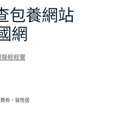
查包養網站
國網
鐘聲輕輕響
花費券，晉陞居