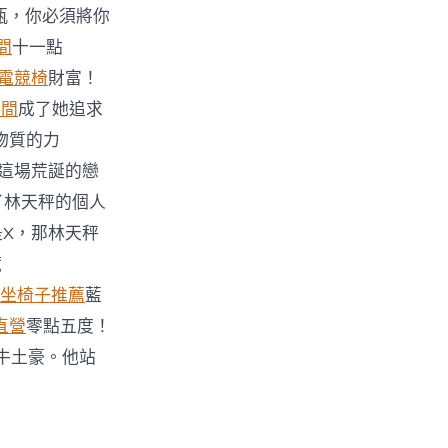
瓶，你必須將你
間
十一點
G電競椅
財富！
空間
成了她追求
物質的力
這場荒誕的戀
了林天秤的個人
是X，那林天秤
藏
坐椅子推薦
藍
直營
零點五度！
牛土豪。他站