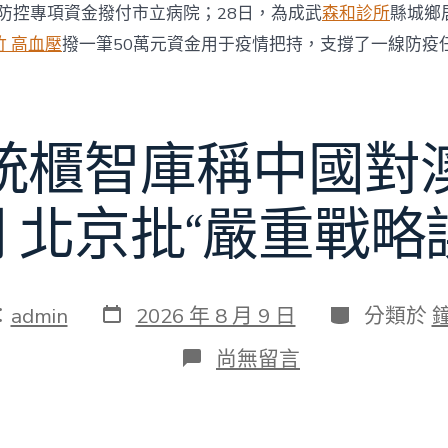
情防控專項資金撥付市立病院；28日，為成武
森和診所
縣城鄉
竹 高血壓
撥一筆50萬元資金用于疫情把持，支撐了一線防疫
統櫃智庫稱中國對
 北京批“嚴重戰略
發
分
：
admin
2026 年 8 月 9 日
分類於
表
類
日
在
尚無留言
期
〈澳
億
嵐
系