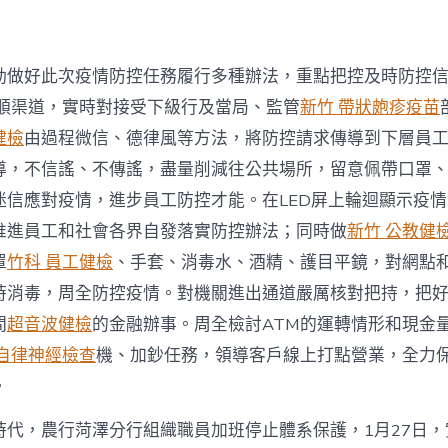
動做好此次疫情防控任務履行多種辦法，重點把控及時防控
順渠道，實時對接受下級行及當局、監管
新竹 帶狀皰疹疫苗
健檢
由過程微信、德律風等方法，將防控請求傳導到下層員
導，不信謠、不傳謠，盡量削減往公共場所，留意佩帶口罩
迷信應對疫情，進步員工防控才能。在LED屏上輪迴顯示疫
推進員工和社會各界自發落實防控辦法；同時做
新竹 公教健
罩
竹科 員工健檢
、手套、消毒水、酒精、護目平鏡，對網點
時消毒，周全防控疫情。對機關進出通道嚴厲核對把持，把
間
超音波健檢
的金融辦事。周全檢討ATM的運轉情形和現金
 自律神經檢查
機、加鈔任務，領導客戶線上打點營業，全力
。
時代，農行菏澤分行組織職員加班停止體系保護，1月27日