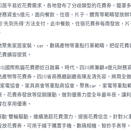
真
和居平易近花費需求，各地發布了分歧類型的花費券，籠罩
金
財務資金5億元，面向餐飲、住宿、片子、體育等範疇發放辦
查
包
用“先到先得”方法支付，此中餐飲、住宿花費券每周發放，片
養
網
。
站
白
聚焦家居家裝、car 、數碼產物等重點行業範疇，把促花費
銀
花費擴容提質。
撲
滅
花
四川)國際熊貓花費節近日啟幕。時代，四川將兼顧4億元財務
費
點產物等花費券。四川省商務廳副廳長陳友清先容，將周全
高
潮
會、家電協會、家具商會等重點商協會，聚焦car 、家電等重
_
惠、花費券發放等促銷運動，做到優惠力度全年最年夜，讓利
中
國
實在享用優惠。
網〉
中
運動”雙輪驅動，連續激起花費潛力、提振花費信念。針對3C
投放花費券，可用于線下購置手機、數碼相機、智妙手表等