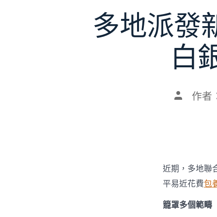
多地派發
白
文
作者
章
作
者
近期，多地聯
平易近花費
包
籠罩多個範疇