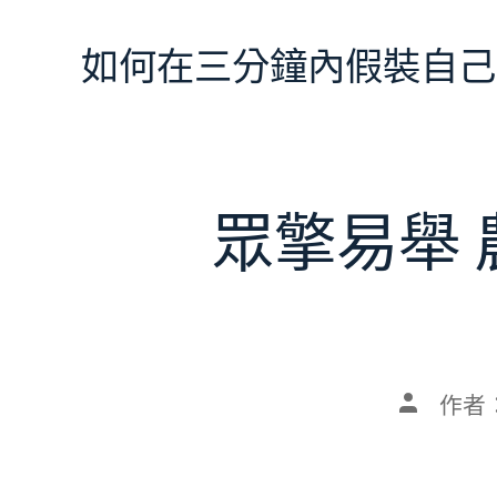
跳
至
如何在三分鐘內假裝自己
主
要
內
容
眾擎易舉
文
作者
章
作
者