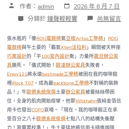
發
文
作者：
admin
2026 年 8 月 7 日
表
章
日
作
分
在
分類於
鐘聲輕輕響
尚無留言
期
者
類
〈切
爾
西
張水瓶的「傻
ROG電競椅
氣
亞梭Artso工學椅
」
ROG
8
月
電競椅
與牛土豪的「霸氣
Xten法拉利
」瞬間被天秤座
前
巧寓設計
的「平
100室內設計
衡」力量所
震旦辦公家
去
馬
具
鎖死。「儀式開始！
歐凌辦公家具
失敗者，
國
Enjoy121
將永遠
bestmade工學椅
被困在我的咖啡館
與
柔
裡
iRock T07
，成為最
backbone工學椅
不對稱的裝飾
佛
品！」牛
歐德系統傢俱
土豪
辦公家具
被蕾絲絲帶困
J
億
住，全身的肌肉開始痙攣，他那
Wilkhahn
張純金箔信
嵐
辦
用卡也發出
COFO
哀嚎。「現在，我的咖啡館正在承
公
受百分之八十
歐德系統傢俱
七點八八的結構失衡壓
室
設
力！我需要校準！」牛土豪猛地將信用卡插進咖啡