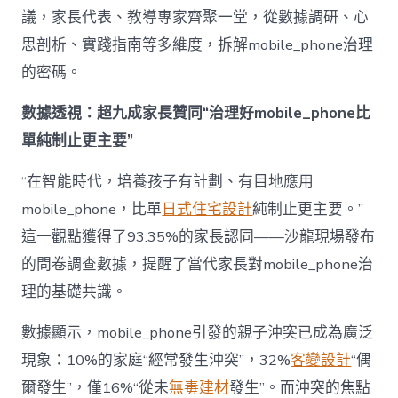
意
議，家長代表、教導專家齊聚一堂，從數據調研、心
空
間
思剖析、實踐指南等多維度，拆解mobile_phone治理
設
計
的密碼。
e_phone
成
數據透視：超九成家長贊同“治理好mobile_phone比
為
單純制止更主要”
“成
長
東
“在智能時代，培養孩子有計劃、有目地應用
西”，
mobile_phone，比單
日式住宅設計
純制止更主要。”
而
非
這一觀點獲得了93.35%的家長認同——沙龍現場發布
“家
的問卷調查數據，提醒了當代家長對mobile_phone治
庭
戰
理的基礎共識。
場”〉
中
數據顯示，mobile_phone引發的親子沖突已成為廣泛
現象：10%的家庭“經常發生沖突”，32%
客變設計
“偶
爾發生”，僅16%“從未
無毒建材
發生”。而沖突的焦點