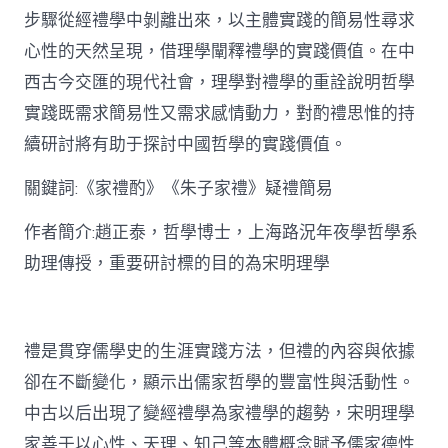
天
然：
步驟從經禮學中剝離出來，以主體實踐的簡易性尋求
孫
心性的天然呈現，借理學闡釋禮學的實踐價值。在中
奇
逢
西古今交匯的現代社會，理學對禮學的重詮說明哲學
酌
實踐既需求簡易性又需求感情動力，對酌禮思惟的持
禮
思
續研討將有助于探討中國哲學的實踐價值。
惟
研
關鍵詞:《家禮酌》《朱子家禮》疑禮簡易
討〉
中
作者簡介:趙正泰，哲學博士，上海路況年夜學哲學系
助理傳授，重要研討標的目的為宋明理學
禮是貫穿儒學史的生涯實踐方法，但禮的內容與依據
卻在不斷變化，顯示出儒家哲學的豐富性與活動性。
中古以后出現了變經禮學為家禮學的趨勢，宋明理學
家善于以心性、天理、知己等本體概念賦予儒家德性