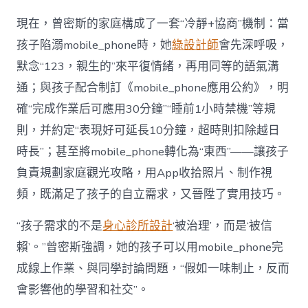
現在，曾密斯的家庭構成了一套“冷靜+協商”機制：當
孩子陷溺mobile_phone時，她
綠設計師
會先深呼吸，
默念“123，親生的”來平復情緒，再用同等的語氣溝
通；與孩子配合制訂《mobile_phone應用公約》，明
確“完成作業后可應用30分鐘”“睡前1小時禁機”等規
則，并約定“表現好可延長10分鐘，超時則扣除越日
時長”；甚至將mobile_phone轉化為“東西”——讓孩子
負責規劃家庭觀光攻略，用App收拾照片、制作視
頻，既滿足了孩子的自立需求，又晉陞了實用技巧。
“孩子需求的不是
身心診所設計
‘被治理’，而是‘被信
賴’。”曾密斯強調，她的孩子可以用mobile_phone完
成線上作業、與同學討論問題，“假如一味制止，反而
會影響他的學習和社交”。