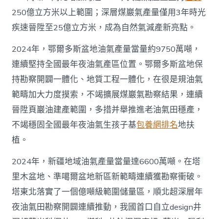
250億立方米以上範圍；深層煤巖氣產量僅用3年時光
疾速晉陞至25億立方米，成為自然氣減產新亮點。
2024年，鄂爾多斯盆地油氣產量當量約9750萬噸，
連續堅持全國最年夜油氣產區位置。鄂爾多斯盆地保
持勘察開闢一體化、地質工程一體化，在很是規油氣
範疇加大力度摸索，不竭擴展煤巖氣勘察結果，連續
晉陞頁巖油建產範圍，多措并舉推進老油氣田穩產，
不竭穩固全國最年夜油氣生孩子基
包養網排名
地扶
植。
2024年，新疆地域油氣產量當量達6600萬噸。在塔
里木盆地、準噶爾盆地新區新範疇連續獲勘察衝破。
塔東北落實了一個億噸級範圍儲量區，順北超深層年
夜油氣田勘察開闢連續推動，我國首口自立design井