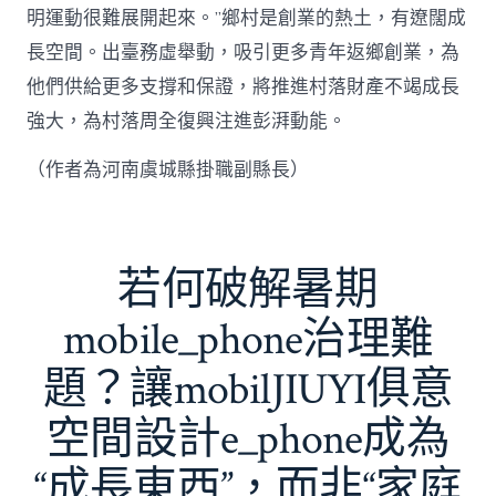
明運動很難展開起來。”鄉村是創業的熱土，有遼闊成
長空間。出臺務虛舉動，吸引更多青年返鄉創業，為
他們供給更多支撐和保證，將推進村落財產不竭成長
強大，為村落周全復興注進彭湃動能。
（作者為河南虞城縣掛職副縣長）
若何破解暑期
mobile_phone治理難
題？讓mobilJIUYI俱意
空間設計e_phone成為
“成長東西”，而非“家庭