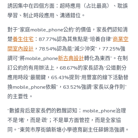
誘因集中在四個方面：超時應用（占比最高）、耽誤
學習、制止時段應用、溝通錯位。
對于“家庭mobile_phone公約”的價值，家長們認知清
楚
養生住宅
：87.77%認為其焦點是“培養自律”
商業空
間室內設計
，78.54%認為能“減少沖突”，77.25%強
調可“將mobile_phone
新古典設計
轉化為東西”。在制
訂公約的有用辦法上，68.67%的家長認為“公道劃分
應用時段”最關鍵，65.43%提到“用豐富的線下活動替
換mobile_phone依賴”，63.52%強調“家長以身作則”
的主要性。
“數據背后是家長們的甦醒認知：mobile_phone治理
不是‘堵’，而是‘疏’；不是單方面管控，而是全家協
同。”東莞市厚街鎮新塘小學德育副主任薛錦浩強調。