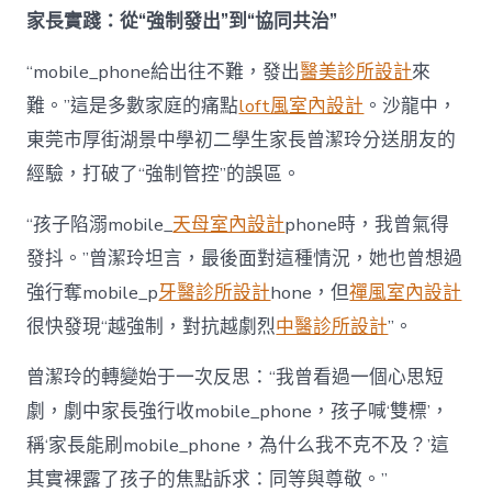
家長實踐：從“強制發出”到“協同共治”
“mobile_phone給出往不難，發出
醫美診所設計
來
難。”這是多數家庭的痛點
loft風室內設計
。沙龍中，
東莞市厚街湖景中學初二學生家長曾潔玲分送朋友的
經驗，打破了“強制管控”的誤區。
“孩子陷溺mobile_
天母室內設計
phone時，我曾氣得
發抖。”曾潔玲坦言，最後面對這種情況，她也曾想過
強行奪mobile_p
牙醫診所設計
hone，但
禪風室內設計
很快發現“越強制，對抗越劇烈
中醫診所設計
”。
曾潔玲的轉變始于一次反思：“我曾看過一個心思短
劇，劇中家長強行收mobile_phone，孩子喊‘雙標’，
稱‘家長能刷mobile_phone，為什么我不克不及？’這
其實裸露了孩子的焦點訴求：同等與尊敬。”