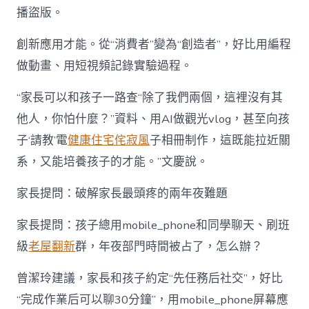
播盜版。
創新應用才能。從“消費者”變為“創造者”，好比用編程
做動畫、用短視頻記錄實驗過程。
“家長可以和孩子一路查“除了我們兩個，這裡沒有其
他人，你怕什麼？”資料、用AI做觀光vlog，甚至向孩
子‘請教’電
健康住宅
侘寂風
子相冊制作，這既能拉近關
系，又能培養孩子的才能。”文慶說。
家長提問：破解家長最頭疼的兩年夜難題
家長提問：孩子總用mobile_phone和同學聊天、刷班
級
老屋翻新
群，年夜部門時間被占了，怎么辦？
曾潔玲建議，家長和孩子約定“先任務后社交”，好比
“完成作業后可以聊30分鐘”，用mobile_phone屏幕應