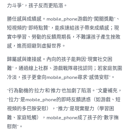
力斗爭”，孩子反而更陷溺。
勝任感與成績感。mobile_phone游戲的“闖關獎勵”、
短視頻的“即時點贊”，能疾速給孩子帶來成績感；現
實中學習、勞動的反饋周期長，不難讓孩子產生挫敗
感，進而迴避到虛擬世界。
歸屬感與連接感。內向的孩子能夠因“現實社交困
難”，通過線上社群、游戲戰隊尋找認同；若家庭氛圍
冷淡，孩子更會向mobile_phone尋求“感情安慰”。
“行為動機的‘拉力’和‘推力’也加劇了陷溺。”文慶補充，
“拉力”是mobile_phone的即時反饋誘惑（如游戲、短
視頻的多巴胺安慰），“推力”是現實壓力（學習困
難、家庭牴觸），mobile_phone成了孩子的“數字撫
慰劑”。