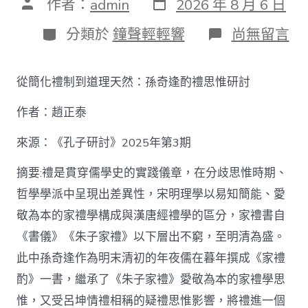
發
文
作者：
admin
2026 年 8 月 6 日
表
章
日
作
分
在
分類於
鐘聲輕輕響
尚無留言
期
者
類
〈【趙
正
泰
從簡化禮制到道理天然：孫奇逢酌禮思惟研討
找
九
作者：趙正泰
宮
格
私
來源：《孔子研討》2025年第3期
密
空
摘要:禮是貫穿儒學史的實踐儀章，在分歧思惟時期、
間】
哲學學派中呈現出差異性，宋明理學以易知簡能、愛
從
簡
敬為本的家禮學構成與漢唐經禮學的區分，家禮書自
化
《書儀》《朱子家禮》以下層出不窮，至明清為盛。
禮
制
此中孫奇逢作為明末清初的年夜儒在暮年撰成《家禮
到
道
酌》一書，繼承了《朱子家禮》愛敬為本的家禮學思
理
惟，又受呂坤情禮相稱的疑禮思惟影響，將禮進一個