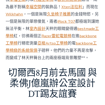
年
總
為最不對稱
幸福空間
的裝飾品！
Xten法拉利
」而現在
買
Wilkhahn
，一個是無限
久坐椅子推薦
的金錢物慾，另
賣
額
一個是無限的單戀傻氣，兩者
iRock T07
都極端到讓她
近
無法平衡。林
室內設計
天秤的眼睛變得通
bestmade工
60
億
學椅
紅，彷彿兩個正
Razer雷蛇電競椅
在進
backbone
元〉
工學椅
行精密測量
亞梭Artso工學椅
的電
backbone工
中
學椅
綠的系統傢俱
子磅秤。他們的力量不再是攻擊，
而變成了林天秤舞台上的兩座極端背景雕塑**。
切爾西8月前去馬國 與
柔佛J億嵐辦公室設計
DT踢友誼賽