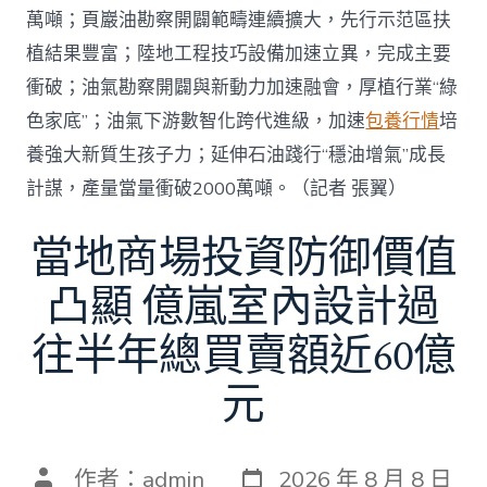
萬噸；頁巖油勘察開闢範疇連續擴大，先行示范區扶
植結果豐富；陸地工程技巧設備加速立異，完成主要
衝破；油氣勘察開闢與新動力加速融會，厚植行業“綠
色家底”；油氣下游數智化跨代進級，加速
包養行情
培
養強大新質生孩子力；延伸石油踐行“穩油增氣”成長
計謀，產量當量衝破2000萬噸。（記者 張翼）
當地商場投資防御價值
凸顯 億嵐室內設計過
往半年總買賣額近60億
元
發
文
作者：
admin
2026 年 8 月 8 日