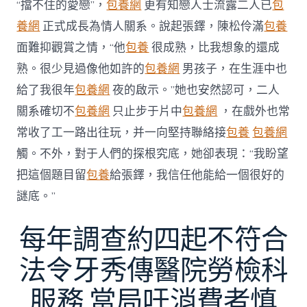
“擋不住的愛戀”，
包養網
更有知戀人士流露二人已
包
養網
正式成長為情人關系。說起張鐸，陳松伶滿
包養
面難抑觀賞之情，“他
包養
很成熟，比我想象的還成
熟。很少見過像他如許的
包養網
男孩子，在生涯中也
給了我很年
包養網
夜的啟示。”她也安然認可，二人
關系確切不
包養網
只止步于片中
包養網
，在戲外也常
常收了工一路出往玩，并一向堅持聯絡接
包養
包養網
觸。不外，對于人們的探根究底，她卻表現：“我盼望
把這個題目留
包養
給張鐸，我信任他能給一個很好的
謎底。”
每年調查約四起不符合
法令牙秀傳醫院勞檢科
服務 當局吁消費者慎