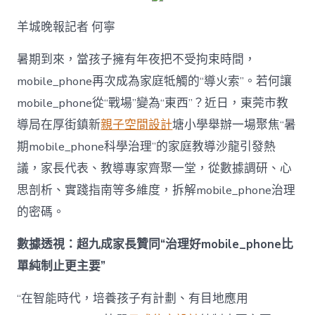
解
暑
羊城晚報記者 何寧
期
mobile_ph
治
暑期到來，當孩子擁有年夜把不受拘束時間，
理
mobile_phone再次成為家庭牴觸的“導火索”。若何讓
難
題？
mobile_phone從“戰場”變為“東西”？近日，東莞市教
讓
導局在厚街鎮新
親子空間設計
塘小學舉辦一場聚焦“暑
mobilJIUYI
俱
期mobile_phone科學治理”的家庭教導沙龍引發熱
意
議，家長代表、教導專家齊聚一堂，從數據調研、心
空
間
思剖析、實踐指南等多維度，拆解mobile_phone治理
設
計
的密碼。
e_phone
成
數據透視：超九成家長贊同“治理好mobile_phone比
為
單純制止更主要”
“成
長
東
“在智能時代，培養孩子有計劃、有目地應用
西”，