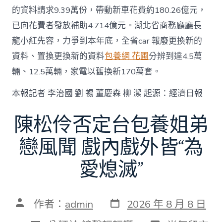
的資料請求9.39萬份，帶動新車花費約180.26億元，
已向花費者發放補助4.714億元。湖北省商務廳廳長
龍小紅先容，力爭到本年底，全省car 報廢更換新的
資料、置換更換新的資料
包養網 花圃
分辨到達4.5萬
輛、12.5萬輛，家電以舊換新170萬套。
本報記者 李治國 劉 暢 董慶森 柳 潔 起源：經濟日報
陳松伶否定台包養姐弟
戀風聞 戲內戲外皆“為
愛熄滅”
發
文
作者：
admin
2026 年 8 月 8 日
表
章
日