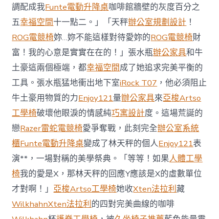
櫃
調配成我
Funte電動升降桌
咖啡館牆壁的灰度百分之
智
庫
五
幸福空間
十一點二。」「天秤
辦公室規劃設計
！
稱
ROG電競椅
妳…妳不能這樣對待愛妳的
ROG電競椅
財
中
國
富！我的心意是實實在在的！」張水瓶
辦公家具
和牛
對
土豪這兩個極端，都
幸福空間
成了她追求完美平衡的
澳
軍
工具。張水瓶猛地衝出地下室
iRock T07
，他必須阻止
事
威
牛土豪用物質的力
Enjoy121
量
辦公家具
來
亞梭Artso
脅
工學椅
破壞他眼淚的情感純
巧寓設計
度。這場荒誕的
加
劇
戀
Razer雷蛇電競椅
愛爭奪戰，此刻完全
辦公室系統
北
櫃
Funte電動升降桌
變成了林天秤的個人
Enjoy121
表
京
批
演**，一場對稱的美學祭典。「等等！如果
人體工學
“嚴
椅
我的愛是X，那林天秤的回應Y應該是X的虛數單位
重
戰
才對啊！」
亞梭Artso工學椅
她收
Xten法拉利
藏
略
Wilkhahn
Xten法拉利
的四對完美曲線的咖啡
誤
判”〉