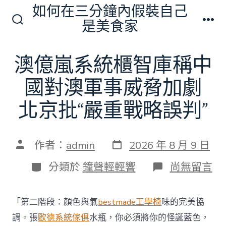
跳
如何在三分鐘內假裝自己
至
是美食家
搜
選
主
尋
單
切
要
澳億嵐系統櫃智庫稱中
換
內
開
關
國對澳軍事威脅加劇
容
北京批“嚴重戰略誤判”
發
文
作者：
admin
2026 年 8 月 9 日
表
章
日
作
分
在
分類於
鐘聲輕輕響
尚無留言
期
者
類
〈澳
億
嵐
「第二階段：顏色與氣
bestmade工學椅
味的完美協
系
統
調。張
歐德系統傢俱
水瓶，你必須將你的怪誕藍色，