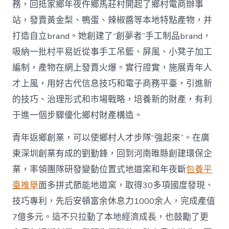
務，回抵家鄉年夜仵鄉馬莊村開起了鄉村電商辦事
站，發賣黃金梨、鴨蛋、辣椒醬等本地特點產物，并
打造自立brand。她創建了“創夢者”手工制品brand，
吸納一批村平易近從事手工吊籃、屏風、小凳子加工
編制，產物在網上發賣火爆。實行證實，施展青年人
才上風，用好古代信息技巧和電子商務平臺，引進新
的技巧、治理形式和市場戰略，培養新的財產，有利
于進一個步驟優化鄉村財產構造。
青年返鄉創業，可以使鄉村人才步隊“強起來”。在廣
東深圳創業有成的劉勤鋒，回到河南睢縣創建環保企
業，率領團隊研發變動位置式地道窯和年夜斷
包養平
臺推舉
面多拼式節能地道窯，取得30多項國度發現、
技巧專利，先后安頓富余休息力1000余人，完成產值
7億多元。這不只拉動了本地經濟成長，也鼓勵了更