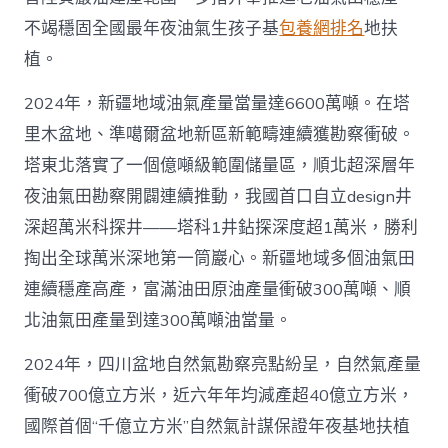
不竭穩固全國最年夜油氣生孩子基
包養網排名
地扶
植。
2024年，新疆地域油氣產量當量達6600萬噸。在塔
里木盆地、準噶爾盆地新區新範疇連續獲勘察衝破。
塔東北落實了一個億噸級範圍儲量區，順北超深層年
夜油氣田勘察開闢連續推動，我國首口自立design井
深超萬米科探井——塔科1井鉆探深度超1萬米，勝利
掏出全球萬米深地第一筒巖心。新疆地域多個油氣田
連續穩產高產，富滿油田原油產量衝破300萬噸、順
北油氣田產量到達300萬噸油當量。
2024年，四川盆地自然氣勘察亮點紛呈，自然氣產量
衝破700億立方米，近六年年均減產超40億立方米，
國際首個“千億立方米”自然氣計謀保證年夜基地扶植