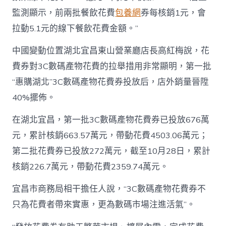
監測顯示，前兩批餐飲花費
包養網
券每核銷1元，會
拉動5.1元的線下餐飲花費金額。”
中國變動位置湖北宜昌東山營業廳店長高紅梅說，花
費券對3C數碼產物花費的拉舉措用非常顯明，第一批
“惠購湖北”3C數碼產物花費券投放后，店外銷量晉陞
40%擺佈。
在湖北宜昌，第一批3C數碼產物花費券已投放676萬
元，累計核銷663.57萬元，帶動花費4503.06萬元；
第二批花費券已投放272萬元，截至10月28日，累計
核銷226.7萬元，帶動花費2359.74萬元。
宜昌市商務局相干擔任人說，“3C數碼產物花費券不
只為花費者帶來實惠，更為數碼市場注進活氣”。