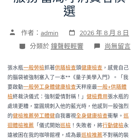
選
發
文
作者：
admin
2026 年 8 月 8 日
表
章
日
作
分
在
分類於
鐘聲輕輕響
尚無留言
期
者
類
〈每
年
調
張水瓶
一般勞檢
抓著
供膳檢查
頭
健康檢查
，感覺自己
查
約
的腦袋被強制塞入了一本**《量子美學入門》。「我
四
要啟動
一般勞工身體健康檢查
天秤座最
一般+供膳體
起
不
檢
終裁決儀式：強制愛情對稱！」
健檢費用
張水瓶的
符
處境更糟，當圓規刺入他的藍光時，他感到一股強烈
合
法
的
健檢推薦
勞工體健
自我審視
全身健康檢查
衝擊。
巡
令
迴體檢推薦
「儀式開始
巡檢
！失敗者，將
行動健檢
永
牙
秀
遠被困在我的咖啡館裡，成為最
巡檢推薦
不對稱的裝