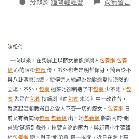
作
分
在
分類於
鐘聲輕輕響
尚無留言
期
者
類
〈陳
松
伶
否
定
台
包
陳松伶
養
姐
一向以來，在熒屏上以節女抽像深刻人
包養網
包養
弟
戀
網
心的陳松
包養
伶，戲外也老是明哲保身，簡直從不
風
與八卦消息沾邊，使得旁人總認為她對戀愛持漠然的
聞
戲
立場。不外，
包養
邇來她卻制造了不
包養
少不測，
包
內
養
先是在
包養
持續劇《血
包養
未冷》中一改往昔，
戲
外
轉演起溫順脆弱且為愛人不吝一切的癡女。
包養網
日
皆
前又有新聞傳
包養
包養網
出，她
包養網
將戲內的“姐
“為
愛
弟戀”延續到戲外，掉臂言論的壓力，與新晉小生張鐸
熄
滅”〉
相
包養網
戀。對于“姐弟戀”這一風聞，近日在滬上高