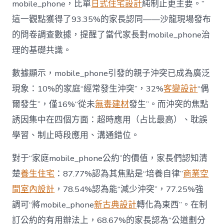
mobile_phone，比單
日式住宅設計
純制止更主要。”
而
非
這一觀點獲得了93.35%的家長認同——沙龍現場發布
“家
的問卷調查數據，提醒了當代家長對mobile_phone治
庭
戰
理的基礎共識。
場”〉
中
數據顯示，mobile_phone引發的親子沖突已成為廣泛
現象：10%的家庭“經常發生沖突”，32%
客變設計
“偶
爾發生”，僅16%“從未
無毒建材
發生”。而沖突的焦點
誘因集中在四個方面：超時應用（占比最高）、耽誤
學習、制止時段應用、溝通錯位。
對于“家庭mobile_phone公約”的價值，家長們認知清
楚
養生住宅
：87.77%認為其焦點是“培養自律”
商業空
間室內設計
，78.54%認為能“減少沖突”，77.25%強
調可“將mobile_phone
新古典設計
轉化為東西”。在制
訂公約的有用辦法上，68.67%的家長認為“公道劃分