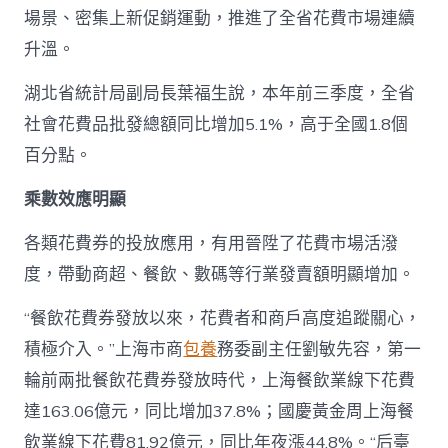
場景、密集上新促銷運動，推進了全省花費市場連續
升溫。
湖北省統計局副局長葉福生說，本年前三季度，全省
社會花費品批發總額同比增加5.1%，高于全國1.8個
百分點。
乘數效應明顯
各類花費券的投放應用，有用晉陞了花費市場活潑
度，帶動商超、餐飲、數碼等行業發賣額明顯增加。
“餐飲花費券發放以來，花費者和商戶高度追蹤關心，
積極介入。”上海市商
包養
務委副主任劉敏先容，第一
輪前兩批餐飲花費券發放時代，上海餐飲業線下花費
達163.06億元，同比增加37.8%；國慶黃金周上海餐
飲業線下花費81.92億元，同比年夜漲44.8%。“后臺