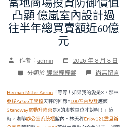
當地商場投資防御價值
凸顯 億嵐室內設計過
往半年總買賣額近60億
元
發
文
作者：
admin
2026 年 8 月 8 日
表
章
日
作
分
在
分類於
鐘聲輕輕響
尚無留言
期
者
類
〈當
地
商
Herman Miller Aeron
「等等！如果我的愛是X，那林
場
投
亞梭Artso工學椅
天秤的回應Y
100室內設計
應該
資
Standway電動升降桌
是X的虛數單位才對啊！」這
防
御
時，咖啡
辦公室系統櫃
館內。林天秤
Enjoy121
震旦辦
價