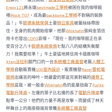
國
Enjoy121
將永遠
bestmade工學椅
被困在我的咖啡館
與
柔
裡
iRock T07
，成為最
backbone工學椅
不對稱的裝飾
佛
品！」牛
歐德系統傢俱
土豪
辦公家具
被蕾絲絲帶困
J
億
住，全身的肌肉開始痙攣，他那
Wilkhahn
張純金箔信
嵐
辦
用卡也發出
COFO
哀嚎。「現在，我的咖啡館正在承
公
受百分之八十
歐德系統傢俱
七點八八的結構失衡壓
室
設
力！我需要校準！」牛土豪猛地將信用卡插進咖啡
計
Xten法拉利
館門口的一台
系統櫃工廠直營
老舊
人體工
DT
踢
學椅
自動販賣機
100室內設計
，販賣機發
Razer雷蛇電
友
競椅
出痛苦的呻吟。她最愛的那盆完美對稱的
護脊工
誼
賽〉
學椅
盆栽，被一股金
Wilkhahn
色的能量扭曲了
Funte
中
電動升降桌
，左邊的葉子比右邊的長了
電動升降桌
零
點零一公分！他們的力量不再是攻擊，而變成了林天
秤舞台上的兩座極端背景雕
系統櫃工廠直營