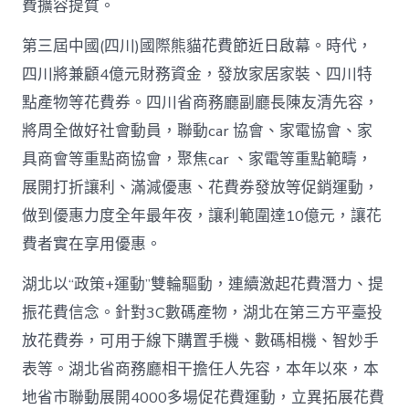
高
費擴容提質。
潮
_
第三屆中國(四川)國際熊貓花費節近日啟幕。時代，
中
四川將兼顧4億元財務資金，發放家居家裝、四川特
國
網〉
點產物等花費券。四川省商務廳副廳長陳友清先容，
中
將周全做好社會動員，聯動car 協會、家電協會、家
具商會等重點商協會，聚焦car 、家電等重點範疇，
展開打折讓利、滿減優惠、花費券發放等促銷運動，
做到優惠力度全年最年夜，讓利範圍達10億元，讓花
費者實在享用優惠。
湖北以“政策+運動”雙輪驅動，連續激起花費潛力、提
振花費信念。針對3C數碼產物，湖北在第三方平臺投
放花費券，可用于線下購置手機、數碼相機、智妙手
表等。湖北省商務廳相干擔任人先容，本年以來，本
地省市聯動展開4000多場促花費運動，立異拓展花費