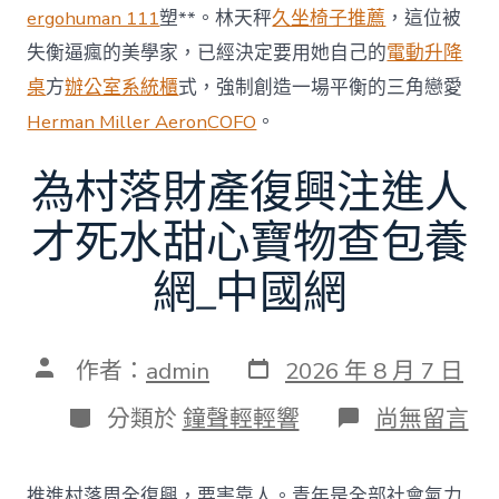
ergohuman 111
塑**。林天秤
久坐椅子推薦
，這位被
失衡逼瘋的美學家，已經決定要用她自己的
電動升降
桌
方
辦公室系統櫃
式，強制創造一場平衡的三角戀愛
Herman Miller Aeron
COFO
。
為村落財產復興注進人
才死水甜心寶物查包養
網_中國網
發
文
作者：
admin
2026 年 8 月 7 日
表
章
日
作
分
在
分類於
鐘聲輕輕響
尚無留言
期
者
類
〈為
村
落
推進村落周全復興，要害靠人。青年是全部社會氣力