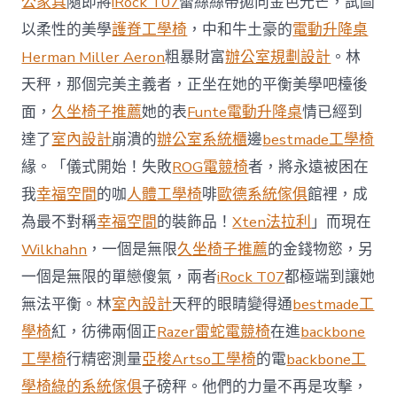
公家具
隨即將
iRock T07
蕾絲絲帶拋向金色光芒，試圖
值
凸
以柔性的美學
護脊工學椅
，中和牛土豪的
電動升降桌
顯 億
Herman Miller Aeron
粗暴財富
辦公室規劃設計
。林
嵐
室
天秤，那個完美主義者，正坐在她的平衡美學吧檯後
內
設
面，
久坐椅子推薦
她的表
Funte電動升降桌
情已經到
計
達了
室內設計
崩潰的
辦公室系統櫃
邊
bestmade工學椅
過
往
緣。「儀式開始！失敗
ROG電競椅
者，將永遠被困在
半
我
幸福空間
的咖
人體工學椅
啡
歐德系統傢俱
館裡，成
年
總
為最不對稱
幸福空間
的裝飾品！
Xten法拉利
」而現在
買
Wilkhahn
，一個是無限
久坐椅子推薦
的金錢物慾，另
賣
額
一個是無限的單戀傻氣，兩者
iRock T07
都極端到讓她
近
無法平衡。林
室內設計
天秤的眼睛變得通
bestmade工
60
億
學椅
紅，彷彿兩個正
Razer雷蛇電競椅
在進
backbone
元〉
工學椅
行精密測量
亞梭Artso工學椅
的電
backbone工
中
學椅
綠的系統傢俱
子磅秤。他們的力量不再是攻擊，