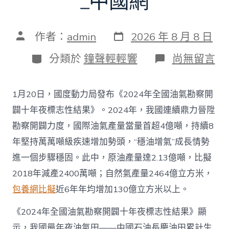
_中國網
發
文
作者：
admin
2026 年 8 月 8 日
表
章
日
作
分
在
分類於
鐘聲輕輕響
尚無留言
期
者
類
〈往
年
國
1月20日，國度動力局發布《2024年全國油氣勘察開
際
油
闢十年夜標志性結果》。2024年，我國連續鼎力晉陞
氣
勘察開闢力度，國際油氣產量當量首超4億噸，持續8
查
包
年堅持萬萬噸級疾速增加勢頭，“穩油增氣”成長情勢
養
進一個步驟穩固。此中，原油產量達2.13億噸，比擬
app
產
2018年減產2400萬噸；自然氣產量2464億立方米，
量
包養網比擬
近6年年均增加130億立方米以上。
當
量
首
《2024年全國油氣勘察開闢十年夜標志性結果》顯
超
示，我國最年夜油氣田——中國石油長慶油田累計生