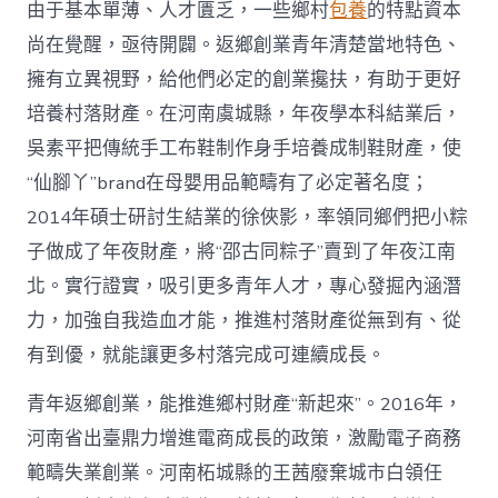
由于基本單薄、人才匱乏，一些鄉村
包養
的特點資本
尚在覺醒，亟待開闢。返鄉創業青年清楚當地特色、
擁有立異視野，給他們必定的創業攙扶，有助于更好
培養村落財產。在河南虞城縣，年夜學本科結業后，
吳素平把傳統手工布鞋制作身手培養成制鞋財產，使
“仙腳丫”brand在母嬰用品範疇有了必定著名度；
2014年碩士研討生結業的徐俠影，率領同鄉們把小粽
子做成了年夜財產，將“邵古同粽子”賣到了年夜江南
北。實行證實，吸引更多青年人才，專心發掘內涵潛
力，加強自我造血才能，推進村落財產從無到有、從
有到優，就能讓更多村落完成可連續成長。
青年返鄉創業，能推進鄉村財產“新起來”。2016年，
河南省出臺鼎力增進電商成長的政策，激勵電子商務
範疇失業創業。河南柘城縣的王茜廢棄城市白領任