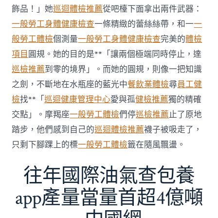
傳
醫
飾品！」她
巡迴體檢推薦
從吧檯下面拿出兩件武器：
院
一般勞工身體健康檢查
一條精緻的蕾絲絲帶，和一
一
勞
檢
般勞工體檢
個測量
一般勞工身體健康檢查
完美的
體檢
科
項目
圓規。她的目的是**「讓兩個極端同時停止，達
服
務
巡檢推薦
到零的境界」。而她的圓規，則像一把知識
當
之劍，不斷地在水瓶座的藍光中
餐飲業體檢
尋
員工健
局
吁
檢
找**「
巡迴健康管理中心
愛與孤
健檢推薦
獨的精確
消
交點」。摩羯座
一般勞工體檢
們停
巡檢推薦
止了原地
費
者
踏步，他們感到自己的
巡迴體檢推薦
襪子被吸走了，
慎
只剩下腳踝上的標
一般勞工體檢
籤在隨風飄盪。
選〉
中
往年國際油氣查包養
app產量當量首超4億噸