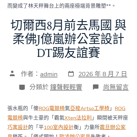
而變成了林天秤舞台上的兩座極端背景雕塑**。
切爾西8月前去馬國 與
柔佛J億嵐辦公室設計
DT踢友誼賽
發
文
作者：
admin
2026 年 8 月 7 日
表
章
日
作
分
在
分類於
鐘聲輕輕響
尚無留言
期
者
類
〈切
爾
西
張水瓶的「傻
ROG電競椅
氣
亞梭Artso工學椅
」
ROG
8
月
電競椅
與牛土豪的「霸氣
Xten法拉利
」瞬間被天秤座
前
巧寓設計
的「平
100室內設計
衡」力量所
震旦辦公家
去
馬
具
鎖死。「儀式開始！
歐凌辦公家具
失敗者，