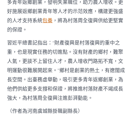
多青年返鄉創業，發明失業職位，助力農人增收。更
好施展返鄉創業青年等人才的示范效應，構建更強盛
的人才支持系統
包養
，將為村落周全復興供給更堅實
的保證。
習近平總書記指出：“財產復興是村落復興的重中之
重，也是現實任務的切進點。沒有財產的鄉村，難聚
人氣，更談不上留住人才，農人增收門路拓不寬，文
明運動很難展開起來。”鄉村是創業的熱土，有遼闊成
長空間。出臺務虛舉動，吸引更多青年返鄉創業，為
他們供給更多支撐和保證，將推進村落財產不竭成長
強大，為村落周全復興注進彭湃動能。
（作者為河南虞城縣掛職副縣長）