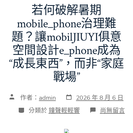
若何破解暑期
mobile_phone治理難
題？讓mobilJIUYI俱意
空間設計e_phone成為
“成長東西”，而非“家庭
戰場”
發
文
作者：
admin
2026 年 8 月 6 日
表
章
日
作
分
在
分類於
鐘聲輕輕響
尚無留言
期
者
類
〈若
何
破