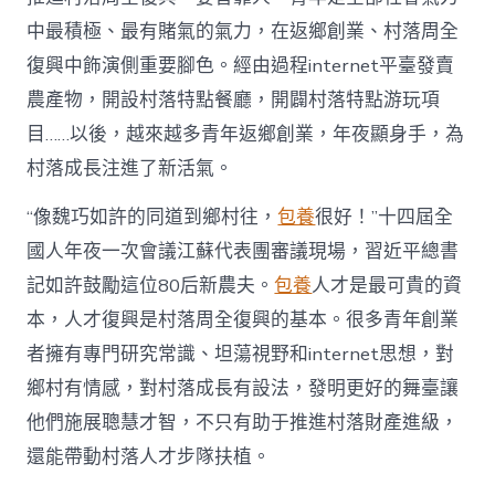
財
產
中最積極、最有賭氣的氣力，在返鄉創業、村落周全
復
復興中飾演側重要腳色。經由過程internet平臺發賣
興
注
農產物，開設村落特點餐廳，開闢村落特點游玩項
進
目……以後，越來越多青年返鄉創業，年夜顯身手，為
人
才
村落成長注進了新活氣。
死
水
“像魏巧如許的同道到鄉村往，
包養
很好！”十四屆全
甜
心
國人年夜一次會議江蘇代表團審議現場，習近平總書
寶
記如許鼓勵這位80后新農夫。
包養
人才是最可貴的資
物
查
本，人才復興是村落周全復興的基本。很多青年創業
包
者擁有專門研究常識、坦蕩視野和internet思想，對
養
網
鄉村有情感，對村落成長有設法，發明更好的舞臺讓
_
他們施展聰慧才智，不只有助于推進村落財產進級，
中
國
還能帶動村落人才步隊扶植。
網〉
中