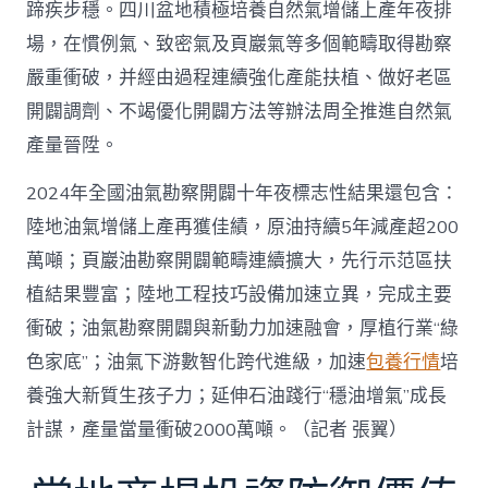
蹄疾步穩。四川盆地積極培養自然氣增儲上產年夜排
場，在慣例氣、致密氣及頁巖氣等多個範疇取得勘察
嚴重衝破，并經由過程連續強化產能扶植、做好老區
開闢調劑、不竭優化開闢方法等辦法周全推進自然氣
產量晉陞。
2024年全國油氣勘察開闢十年夜標志性結果還包含：
陸地油氣增儲上產再獲佳績，原油持續5年減產超200
萬噸；頁巖油勘察開闢範疇連續擴大，先行示范區扶
植結果豐富；陸地工程技巧設備加速立異，完成主要
衝破；油氣勘察開闢與新動力加速融會，厚植行業“綠
色家底”；油氣下游數智化跨代進級，加速
包養行情
培
養強大新質生孩子力；延伸石油踐行“穩油增氣”成長
計謀，產量當量衝破2000萬噸。（記者 張翼）