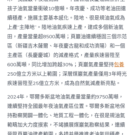
4
億
孩子油氣當量衝破10億噸。年夜慶、成功等老油田連
噸
續穩產，施展主要基本感化。陸地、很是規油氣成為
_
中
上產“主陣地”。陸地油氣疾速上產，建成多個新油氣
國
田，產量當量超8500萬噸；頁巖油連續穩固三個示范
網〉
中
區（新疆吉木薩爾、年夜慶古龍和成功濟陽）和一個
主產區（長慶慶城）的減產格式，產量疾速晉陞至
600萬噸，同比增加跨越30%；頁巖氣產量堅持
包養
250億立方米以上範圍；深層煤巖氣產量僅用3年時光
疾速晉陞至25億立方米，成為自然氣減產新亮點。
2024年，鄂爾多斯盆地油氣產量當量約9750萬噸，
連續堅持全國最年夜油氣產區位置。鄂爾多斯盆地保
持勘察開闢一體化、地質工程一體化，在很是規油氣
範疇加大力度摸索，不竭擴展煤巖氣勘察結果，連續
晉陞頁巖油建產範圍，多措并舉推進老油氣田穩產，