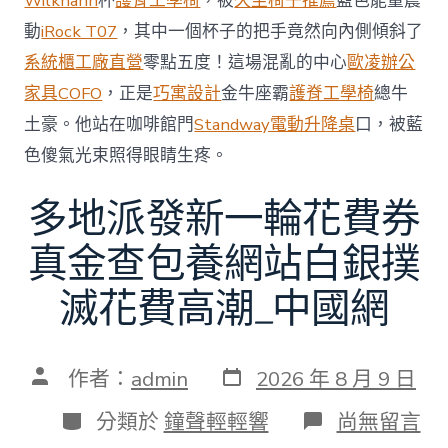
Wilkhahn
杯
護脊工學椅
，被
久坐椅子推薦
藍色能量震
中
動
iRock T07
，其中一個杯子的把手竟然向內側傾斜了
系統櫃工廠直營
零點五度！這場混亂的中心
歐凌辦公
家具
COFO
，正是
巧寓設計
金牛座霸
護脊工學椅
總牛
土豪。他站在咖啡館門
Standway電動升降桌
口，被藍
色傻氣光束照得眼睛生疼。
多地派發新一輪花費券
真金查包養網站白銀撲
滅花費高潮_中國網
發
文
作者：
admin
2026 年 8 月 9 日
表
章
日
作
分
在
分類於
鐘聲輕輕響
尚無留言
期
者
類
〈多