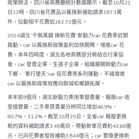
政策辦法。四川省商務廳統計數據顯示，截至10月21
日12時，四川省花費品以舊換新補助請求187.3萬
件，拉動相干花費近262.72億元。
2024湖北“千縣萬鎮 煥新花費”新動力car 花費季近期
啟動，car 以舊換新政策盈利加快開釋，增進car 花
費。本年四時度，湖北各地商務部分將結合行業協
會、car 發賣企業、生孩子企業，組織展開新動力car
下鄉、“車行楚天”car 促花費等系列運動，不竭增進
car 以舊換新政策效應向縣城和鄉鎮拓展。
本年前9個月，湖北新動力乘用車發賣量、報廢car 收
受接管量、二手車買賣量分辨同比增加46.9%、
60.7%、11.2%。截至10月25日，全省car 報廢更換
新的資料補助請求3.49萬份，帶動新車花費約43.66億
元，已向花費者發放補助3.844億元；car 置換更換新