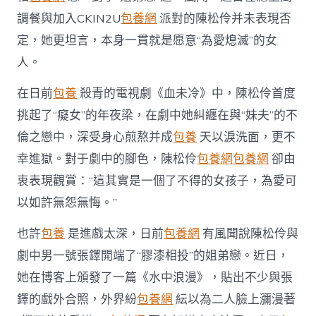
中
調餐與加入CKIN2U
包養網
派對的陳松伶并未表現否
定，她更坦言，本身一貫就是愿意“為愛熄滅”的女
人。
在日前
包養
殺青的電視劇《血未冷》中，陳松伶首度
挑起了“癡女”的年夜梁，在劇中她糾纏在與“妹夫”的不
倫之戀中，深受身心煎熬并成
包養
天以淚洗面，更不
幸進獄。對于劇中的腳色，陳松伶
包養網
包養網
卻由
衷表現觀賞：“這其實是一個了不得的女孩子，為愛可
以如許無怨無悔。”
也許
包養
是進戲太深，日前
包養網
有風聞說陳松伶與
劇中男一號張鐸開端了“膠漆相投”的姐弟戀。近日，
她在博客上頒發了一篇《水中浪漫》，貼出不少與張
鐸的戲外合照，外界紛
包養網
紜以為二人臉上瀰漫著