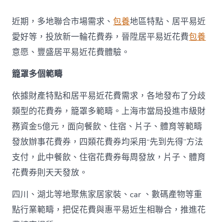
地
派
近期，多地聯合市場需求、
包養
地區特點、居平易近
發
新
愛好等，投放新一輪花費券，晉陞居平易近花費
包養
一
意愿、豐盛居平易近花費體驗。
輪
花
籠罩多個範疇
費
券
真
依據財產特點和居平易近花費需求，各地發布了分歧
金
類型的花費券，籠罩多範疇。上海市當局投進市級財
查
包
務資金5億元，面向餐飲、住宿、片子、體育等範疇
養
發放辦事花費券，四類花費券均采用“先到先得”方法
網
站
支付，此中餐飲、住宿花費券每周發放，片子、體育
白
花費券則天天發放。
銀
撲
滅
四川、湖北等地聚焦家居家裝、car 、數碼產物等重
花
點行業範疇，把促花費與惠平易近生相聯合，推進花
費