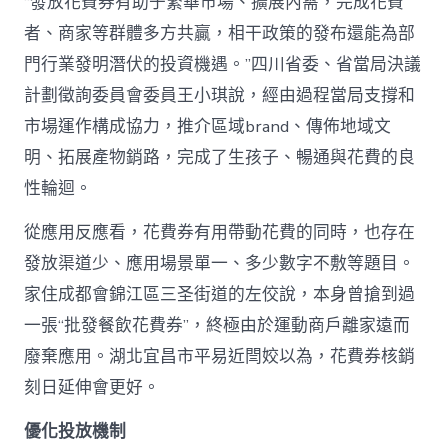
“發放花費券有助于繁華市場、擴展內需，完成花費
者、商家等群體多方共贏，相干政策的發布還能為部
門行業發明潛伏的投資機遇。”四川省委、省當局決議
計劃徵詢委員會委員王小琪說，經由過程當局支撐和
市場運作構成協力，推介區域brand、傳佈地域文
明、拓展產物銷路，完成了生孩子、暢通與花費的良
性輪迴。
從應用反應看，花費券有用帶動花費的同時，也存在
發放渠道少、應用場景單一、多少數字不敷等題目。
家住成都會錦江區三圣街道的左佼說，本身曾搶到過
一張“批發餐飲花費券”，終極由於運動商戶離家遠而
廢棄應用。湖北宜昌市平易近閆姣以為，花費券核銷
刻日延伸會更好。
優化投放機制