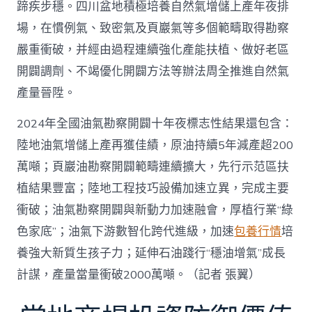
蹄疾步穩。四川盆地積極培養自然氣增儲上產年夜排
場，在慣例氣、致密氣及頁巖氣等多個範疇取得勘察
嚴重衝破，并經由過程連續強化產能扶植、做好老區
開闢調劑、不竭優化開闢方法等辦法周全推進自然氣
產量晉陞。
2024年全國油氣勘察開闢十年夜標志性結果還包含：
陸地油氣增儲上產再獲佳績，原油持續5年減產超200
萬噸；頁巖油勘察開闢範疇連續擴大，先行示范區扶
植結果豐富；陸地工程技巧設備加速立異，完成主要
衝破；油氣勘察開闢與新動力加速融會，厚植行業“綠
色家底”；油氣下游數智化跨代進級，加速
包養行情
培
養強大新質生孩子力；延伸石油踐行“穩油增氣”成長
計謀，產量當量衝破2000萬噸。（記者 張翼）