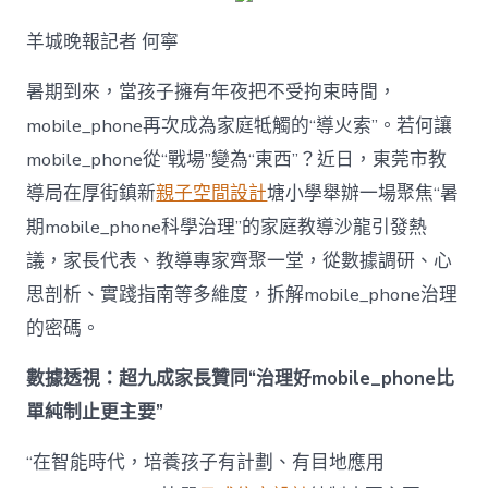
解
暑
羊城晚報記者 何寧
期
mobile_ph
治
暑期到來，當孩子擁有年夜把不受拘束時間，
理
mobile_phone再次成為家庭牴觸的“導火索”。若何讓
難
題？
mobile_phone從“戰場”變為“東西”？近日，東莞市教
讓
導局在厚街鎮新
親子空間設計
塘小學舉辦一場聚焦“暑
mobilJIUYI
俱
期mobile_phone科學治理”的家庭教導沙龍引發熱
意
議，家長代表、教導專家齊聚一堂，從數據調研、心
空
間
思剖析、實踐指南等多維度，拆解mobile_phone治理
設
計
的密碼。
e_phone
成
數據透視：超九成家長贊同“治理好mobile_phone比
為
單純制止更主要”
“成
長
東
“在智能時代，培養孩子有計劃、有目地應用
西”，