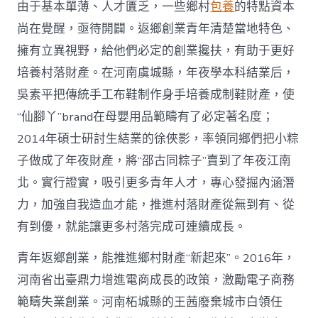
由于基本單薄、人才匱乏，一些鄉村
包養
的特點資本
尚在覺醒，亟待開闢。返鄉創業青年清楚當地特色、
擁有立異視野，給他們必定的創業攙扶，有助于更好
培養村落財產。在河南虞城縣，年夜學本科結業后，
吳素平把傳統手工布鞋制作身手培養成制鞋財產，使
“仙腳丫”brand在母嬰用品範疇有了必定著名度；
2014年碩士研討生結業的徐俠影，率領同鄉們把小粽
子做成了年夜財產，將“邵古同粽子”賣到了年夜江南
北。實行證實，吸引更多青年人才，專心發掘內涵潛
力，加強自我造血才能，推進村落財產從無到有、從
有到優，就能讓更多村落完成可連續成長。
青年返鄉創業，能推進鄉村財產“新起來”。2016年，
河南省出臺鼎力增進電商成長的政策，激勵電子商務
範疇失業創業。河南柘城縣的王茜廢棄城市白領任