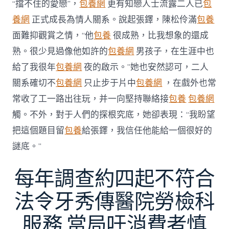
“擋不住的愛戀”，
包養網
更有知戀人士流露二人已
包
養網
正式成長為情人關系。說起張鐸，陳松伶滿
包養
面難抑觀賞之情，“他
包養
很成熟，比我想象的還成
熟。很少見過像他如許的
包養網
男孩子，在生涯中也
給了我很年
包養網
夜的啟示。”她也安然認可，二人
關系確切不
包養網
只止步于片中
包養網
，在戲外也常
常收了工一路出往玩，并一向堅持聯絡接
包養
包養網
觸。不外，對于人們的探根究底，她卻表現：“我盼望
把這個題目留
包養
給張鐸，我信任他能給一個很好的
謎底。”
每年調查約四起不符合
法令牙秀傳醫院勞檢科
服務 當局吁消費者慎