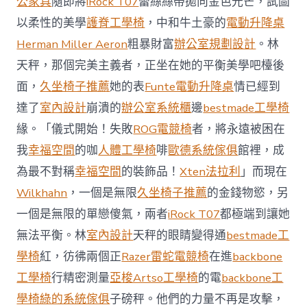
公家具
隨即將
iRock T07
蕾絲絲帶拋向金色光芒，試圖
值
凸
以柔性的美學
護脊工學椅
，中和牛土豪的
電動升降桌
顯 億
Herman Miller Aeron
粗暴財富
辦公室規劃設計
。林
嵐
室
天秤，那個完美主義者，正坐在她的平衡美學吧檯後
內
設
面，
久坐椅子推薦
她的表
Funte電動升降桌
情已經到
計
達了
室內設計
崩潰的
辦公室系統櫃
邊
bestmade工學椅
過
往
緣。「儀式開始！失敗
ROG電競椅
者，將永遠被困在
半
我
幸福空間
的咖
人體工學椅
啡
歐德系統傢俱
館裡，成
年
總
為最不對稱
幸福空間
的裝飾品！
Xten法拉利
」而現在
買
Wilkhahn
，一個是無限
久坐椅子推薦
的金錢物慾，另
賣
額
一個是無限的單戀傻氣，兩者
iRock T07
都極端到讓她
近
無法平衡。林
室內設計
天秤的眼睛變得通
bestmade工
60
億
學椅
紅，彷彿兩個正
Razer雷蛇電競椅
在進
backbone
元〉
工學椅
行精密測量
亞梭Artso工學椅
的電
backbone工
中
學椅
綠的系統傢俱
子磅秤。他們的力量不再是攻擊，