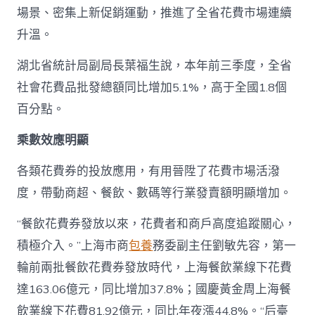
場景、密集上新促銷運動，推進了全省花費市場連續
升溫。
湖北省統計局副局長葉福生說，本年前三季度，全省
社會花費品批發總額同比增加5.1%，高于全國1.8個
百分點。
乘數效應明顯
各類花費券的投放應用，有用晉陞了花費市場活潑
度，帶動商超、餐飲、數碼等行業發賣額明顯增加。
“餐飲花費券發放以來，花費者和商戶高度追蹤關心，
積極介入。”上海市商
包養
務委副主任劉敏先容，第一
輪前兩批餐飲花費券發放時代，上海餐飲業線下花費
達163.06億元，同比增加37.8%；國慶黃金周上海餐
飲業線下花費81.92億元，同比年夜漲44.8%。“后臺