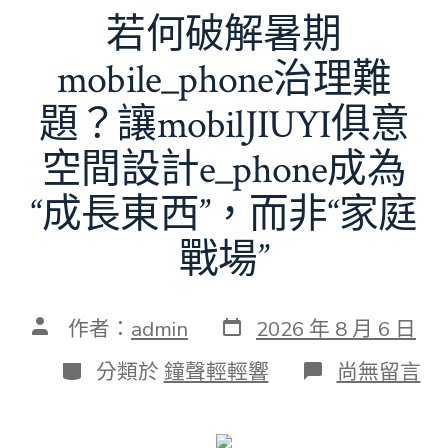
若何破解暑期
mobile_phone治理難
題？讓mobilJIUYI俱意
空間設計e_phone成為
“成長東西”，而非“家庭
戰場”
發
文
作者：
admin
2026 年 8 月 6 日
表
章
日
作
分
在
分類於
鐘聲輕輕響
尚無留言
期
者
類
〈若
何
破