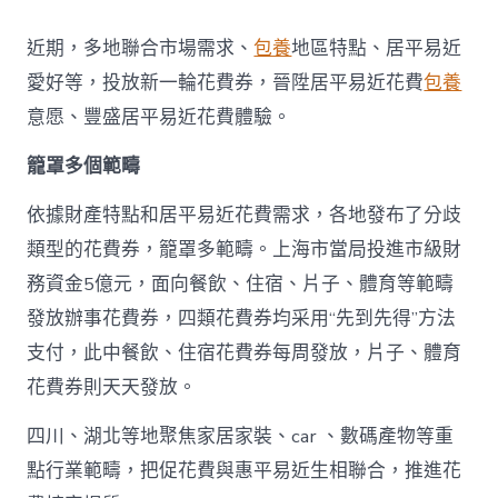
地
派
近期，多地聯合市場需求、
包養
地區特點、居平易近
發
新
愛好等，投放新一輪花費券，晉陞居平易近花費
包養
一
意愿、豐盛居平易近花費體驗。
輪
花
籠罩多個範疇
費
券
真
依據財產特點和居平易近花費需求，各地發布了分歧
金
類型的花費券，籠罩多範疇。上海市當局投進市級財
查
包
務資金5億元，面向餐飲、住宿、片子、體育等範疇
養
發放辦事花費券，四類花費券均采用“先到先得”方法
網
站
支付，此中餐飲、住宿花費券每周發放，片子、體育
白
花費券則天天發放。
銀
撲
滅
四川、湖北等地聚焦家居家裝、car 、數碼產物等重
花
點行業範疇，把促花費與惠平易近生相聯合，推進花
費