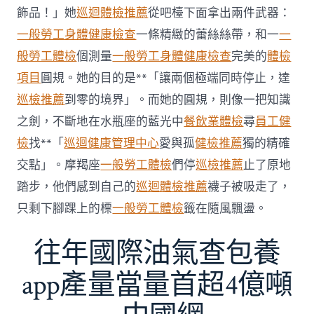
傳
醫
飾品！」她
巡迴體檢推薦
從吧檯下面拿出兩件武器：
院
一般勞工身體健康檢查
一條精緻的蕾絲絲帶，和一
一
勞
檢
般勞工體檢
個測量
一般勞工身體健康檢查
完美的
體檢
科
項目
圓規。她的目的是**「讓兩個極端同時停止，達
服
務
巡檢推薦
到零的境界」。而她的圓規，則像一把知識
當
之劍，不斷地在水瓶座的藍光中
餐飲業體檢
尋
員工健
局
吁
檢
找**「
巡迴健康管理中心
愛與孤
健檢推薦
獨的精確
消
交點」。摩羯座
一般勞工體檢
們停
巡檢推薦
止了原地
費
者
踏步，他們感到自己的
巡迴體檢推薦
襪子被吸走了，
慎
只剩下腳踝上的標
一般勞工體檢
籤在隨風飄盪。
選〉
中
往年國際油氣查包養
app產量當量首超4億噸