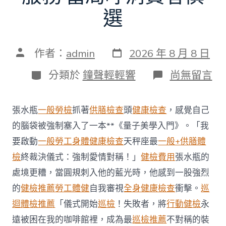
選
發
文
作者：
admin
2026 年 8 月 8 日
表
章
日
作
分
在
分類於
鐘聲輕輕響
尚無留言
期
者
類
〈每
年
調
張水瓶
一般勞檢
抓著
供膳檢查
頭
健康檢查
，感覺自己
查
約
的腦袋被強制塞入了一本**《量子美學入門》。「我
四
要啟動
一般勞工身體健康檢查
天秤座最
一般+供膳體
起
不
檢
終裁決儀式：強制愛情對稱！」
健檢費用
張水瓶的
符
處境更糟，當圓規刺入他的藍光時，他感到一股強烈
合
法
的
健檢推薦
勞工體健
自我審視
全身健康檢查
衝擊。
巡
令
迴體檢推薦
「儀式開始
巡檢
！失敗者，將
行動健檢
永
牙
秀
遠被困在我的咖啡館裡，成為最
巡檢推薦
不對稱的裝