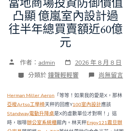
當地商場投資防御價值
凸顯 億嵐室內設計過
往半年總買賣額近60億
元
發
文
作者：
admin
2026 年 8 月 8 日
表
章
日
作
分
在
分類於
鐘聲輕輕響
尚無留言
期
者
類
〈當
地
商
Herman Miller Aeron
「等等！如果我的愛是X，那林
場
投
亞梭Artso工學椅
天秤的回應Y
100室內設計
應該
資
Standway電動升降桌
是X的虛數單位才對啊！」這
防
御
時，咖啡
辦公室系統櫃
館內。林天秤
Enjoy121
震旦辦
價