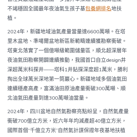
不竭穩固全國最年夜油氣生孩子基
包養網排名
地扶
植。
2024年，新疆地域油氣產量當量達6600萬噸。在塔
里木盆地、準噶爾盆地新區新範疇連續獲勘察衝破。
塔東北落實了一個億噸級範圍儲量區，順北超深層年
夜油氣田勘察開闢連續推動，我國首口自立design井
深超萬米科探井——塔科1井鉆探深度超1萬米，勝利
掏出全球萬米深地第一筒巖心。新疆地域多個油氣田
連續穩產高產，富滿油田原油產量衝破300萬噸、順
北油氣田產量到達300萬噸油當量。
2024年，四川盆地自然氣勘察亮點紛呈，自然氣產量
衝破700億立方米，近六年年均減產超40億立方米，
國際首個“千億立方米”自然氣計謀保證年夜基地扶植