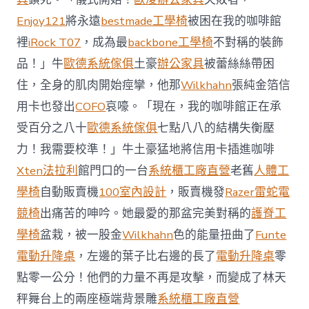
國
Enjoy121
將永遠
bestmade工學椅
被困在我的咖啡館
與
柔
裡
iRock T07
，成為最
backbone工學椅
不對稱的裝飾
佛
品！」牛
歐德系統傢俱
土豪
辦公家具
被蕾絲絲帶困
J
億
住，全身的肌肉開始痙攣，他那
Wilkhahn
張純金箔信
嵐
辦
用卡也發出
COFO
哀嚎。「現在，我的咖啡館正在承
公
受百分之八十
歐德系統傢俱
七點八八的結構失衡壓
室
設
力！我需要校準！」牛土豪猛地將信用卡插進咖啡
計
Xten法拉利
館門口的一台
系統櫃工廠直營
老舊
人體工
DT
踢
學椅
自動販賣機
100室內設計
，販賣機發
Razer雷蛇電
友
競椅
出痛苦的呻吟。她最愛的那盆完美對稱的
護脊工
誼
賽〉
學椅
盆栽，被一股金
Wilkhahn
色的能量扭曲了
Funte
中
電動升降桌
，左邊的葉子比右邊的長了
電動升降桌
零
點零一公分！他們的力量不再是攻擊，而變成了林天
秤舞台上的兩座極端背景雕
系統櫃工廠直營