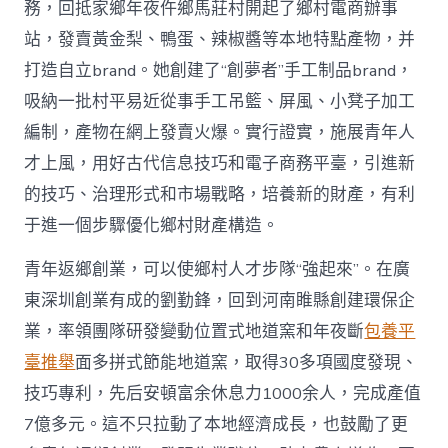
務，回抵家鄉年夜仵鄉馬莊村開起了鄉村電商辦事
站，發賣黃金梨、鴨蛋、辣椒醬等本地特點產物，并
打造自立brand。她創建了“創夢者”手工制品brand，
吸納一批村平易近從事手工吊籃、屏風、小凳子加工
編制，產物在網上發賣火爆。實行證實，施展青年人
才上風，用好古代信息技巧和電子商務平臺，引進新
的技巧、治理形式和市場戰略，培養新的財產，有利
于進一個步驟優化鄉村財產構造。
青年返鄉創業，可以使鄉村人才步隊“強起來”。在廣
東深圳創業有成的劉勤鋒，回到河南睢縣創建環保企
業，率領團隊研發變動位置式地道窯和年夜斷
包養平
臺推舉
面多拼式節能地道窯，取得30多項國度發現、
技巧專利，先后安頓富余休息力1000余人，完成產值
7億多元。這不只拉動了本地經濟成長，也鼓勵了更