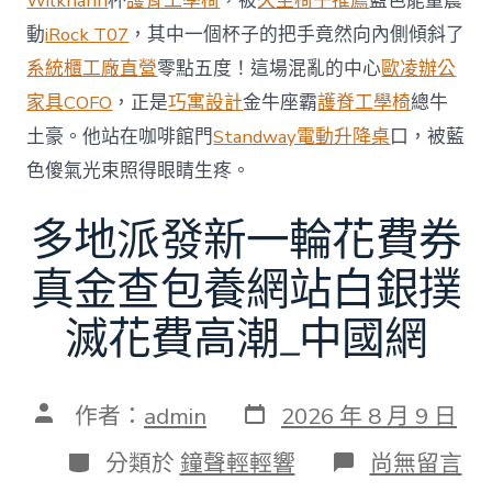
Wilkhahn
杯
護脊工學椅
，被
久坐椅子推薦
藍色能量震
中
動
iRock T07
，其中一個杯子的把手竟然向內側傾斜了
系統櫃工廠直營
零點五度！這場混亂的中心
歐凌辦公
家具
COFO
，正是
巧寓設計
金牛座霸
護脊工學椅
總牛
土豪。他站在咖啡館門
Standway電動升降桌
口，被藍
色傻氣光束照得眼睛生疼。
多地派發新一輪花費券
真金查包養網站白銀撲
滅花費高潮_中國網
發
文
作者：
admin
2026 年 8 月 9 日
表
章
日
作
分
在
分類於
鐘聲輕輕響
尚無留言
期
者
類
〈多