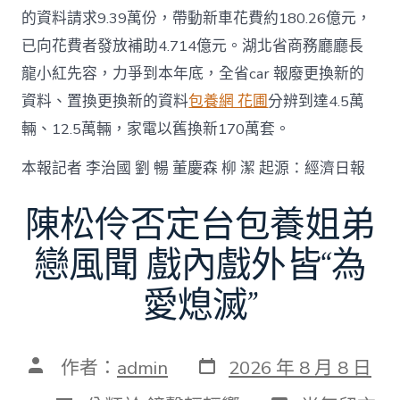
的資料請求9.39萬份，帶動新車花費約180.26億元，
已向花費者發放補助4.714億元。湖北省商務廳廳長
龍小紅先容，力爭到本年底，全省car 報廢更換新的
資料、置換更換新的資料
包養網 花圃
分辨到達4.5萬
輛、12.5萬輛，家電以舊換新170萬套。
本報記者 李治國 劉 暢 董慶森 柳 潔 起源：經濟日報
陳松伶否定台包養姐弟
戀風聞 戲內戲外皆“為
愛熄滅”
發
文
作者：
admin
2026 年 8 月 8 日
表
章
日