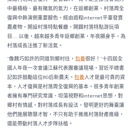
財
產
中最積極、最有賭氣的氣力，在返鄉創業、村落周全
復
復興中飾演側重要腳色。經由過程internet平臺發賣
興
注
農產物，開設村落特點餐廳，開闢村落特點游玩項
進
目……以後，越來越多青年返鄉創業，年夜顯身手，為
人
才
村落成長注進了新活氣。
死
水
“像魏巧如許的同道到鄉村往，
包養
很好！”十四屆全
甜
心
國人年夜一次會議江蘇代表團審議現場，習近平總書
寶
記如許鼓勵這位80后新農夫。
包養
人才是最可貴的資
物
查
本，人才復興是村落周全復興的基本。很多青年創業
包
者擁有專門研究常識、坦蕩視野和internet思想，對
養
網
鄉村有情感，對村落成長有設法，發明更好的舞臺讓
_
他們施展聰慧才智，不只有助于推進村落財產進級，
中
國
還能帶動村落人才步隊扶植。
網〉
中