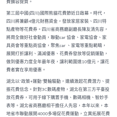
高
費擴容提質。
潮
_
第三屆中國(四川)國際熊貓花費節近日啟幕。時代，
中
四川將兼顧4億元財務資金，發放家居家裝、四川特
國
網〉
點產物等花費券。四川省商務廳副廳長陳友清先容，
中
將周全做好社會動員，聯動car 協會、家電協會、家
具商會等重點商協會，聚焦car 、家電等重點範疇，
展開打折讓利、滿減優惠、花費券發放等促銷運動，
做到優惠力度全年最年夜，讓利範圍達10億元，讓花
費者實在享用優惠。
湖北以“政策+運動”雙輪驅動，連續激起花費潛力、提
振花費信念。針對3C數碼產物，湖北在第三方平臺投
放花費券，可用于線下購置手機、數碼相機、智妙手
表等。湖北省商務廳相干擔任人先容，本年以來，本
地省市聯動展開4000多場促花費運動，立異拓展花費