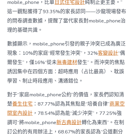
mobile_phone，比單
日式住宅設計
純制止更主要。”
而
非
這一觀點獲得了93.35%的家長認同——沙龍現場發布
“家
的問卷調查數據，提醒了當代家長對mobile_phone治
庭
戰
理的基礎共識。
場”〉
中
數據顯示，mobile_phone引發的親子沖突已成為廣泛
現象：10%的家庭“經常發生沖突”，32%
客變設計
“偶
爾發生”，僅16%“從未
無毒建材
發生”。而沖突的焦點
誘因集中在四個方面：超時應用（占比最高）、耽誤
學習、制止時段應用、溝通錯位。
對于“家庭mobile_phone公約”的價值，家長們認知清
楚
養生住宅
：87.77%認為其焦點是“培養自律”
商業空
間室內設計
，78.54%認為能“減少沖突”，77.25%強
調可“將mobile_phone
新古典設計
轉化為東西”。在制
訂公約的有用辦法上，68.67%的家長認為“公道劃分