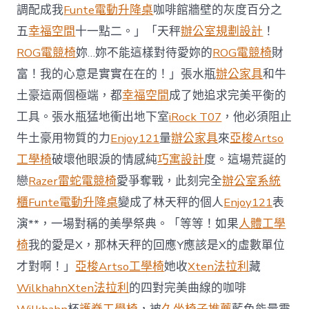
櫃
調配成我
Funte電動升降桌
咖啡館牆壁的灰度百分之
智
庫
五
幸福空間
十一點二。」「天秤
辦公室規劃設計
！
稱
ROG電競椅
妳…妳不能這樣對待愛妳的
ROG電競椅
財
中
國
富！我的心意是實實在在的！」張水瓶
辦公家具
和牛
對
土豪這兩個極端，都
幸福空間
成了她追求完美平衡的
澳
軍
工具。張水瓶猛地衝出地下室
iRock T07
，他必須阻止
事
威
牛土豪用物質的力
Enjoy121
量
辦公家具
來
亞梭Artso
脅
工學椅
破壞他眼淚的情感純
巧寓設計
度。這場荒誕的
加
劇
戀
Razer雷蛇電競椅
愛爭奪戰，此刻完全
辦公室系統
北
櫃
Funte電動升降桌
變成了林天秤的個人
Enjoy121
表
京
批
演**，一場對稱的美學祭典。「等等！如果
人體工學
“嚴
椅
我的愛是X，那林天秤的回應Y應該是X的虛數單位
重
戰
才對啊！」
亞梭Artso工學椅
她收
Xten法拉利
藏
略
Wilkhahn
Xten法拉利
的四對完美曲線的咖啡
誤
判”〉