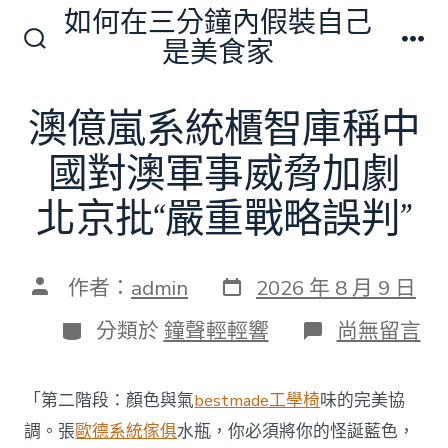
跳
如何在三分鐘內假裝自己
至
是美食家
搜
選
主
尋
單
切
要
澳億嵐系統櫃智庫稱中
換
內
開
關
國對澳軍事威脅加劇
容
北京批“嚴重戰略誤判”
發
文
作者：
admin
2026 年 8 月 9 日
表
章
日
作
分
在
分類於
鐘聲輕輕響
尚無留言
期
者
類
〈澳
億
嵐
「第二階段：顏色與氣
bestmade工學椅
味的完美協
系
統
調。張
歐德系統傢俱
水瓶，你必須將你的怪誕藍色，