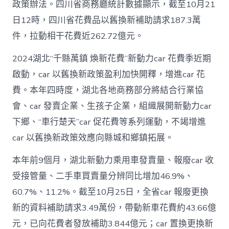
政策辦法。四川省商務廳統計數據顯示，截至10月21
日12時，四川省花費品以舊換新補助請求187.3萬
件，拉動相干花費近262.72億元。
2024湖北“千縣萬鎮 煥新花費”新動力car 花費季近期
啟動，car 以舊換新政策盈利加快開釋，增進car 花
費。本年四時度，湖北各地商務部分將結合行業協
會、car 發賣企業、生孩子企業，組織展開新動力car
下鄉、“車行楚天”car 促花費等系列運動，不竭增進
car 以舊換新政策效應向縣城和鄉鎮拓展。
本年前9個月，湖北新動力乘用車發賣量、報廢car 收
受接管量、二手車買賣量分辨同比增加46.9%、
60.7%、11.2%。截至10月25日，全省car 報廢更換
新的資料補助請求3.49萬份，帶動新車花費約43.66億
元，已向花費者發放補助3.844億元；car 置換更換新