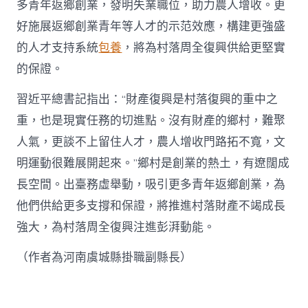
多青年返鄉創業，發明失業職位，助力農人增收。更
好施展返鄉創業青年等人才的示范效應，構建更強盛
的人才支持系統
包養
，將為村落周全復興供給更堅實
的保證。
習近平總書記指出：“財產復興是村落復興的重中之
重，也是現實任務的切進點。沒有財產的鄉村，難聚
人氣，更談不上留住人才，農人增收門路拓不寬，文
明運動很難展開起來。”鄉村是創業的熱土，有遼闊成
長空間。出臺務虛舉動，吸引更多青年返鄉創業，為
他們供給更多支撐和保證，將推進村落財產不竭成長
強大，為村落周全復興注進彭湃動能。
（作者為河南虞城縣掛職副縣長）