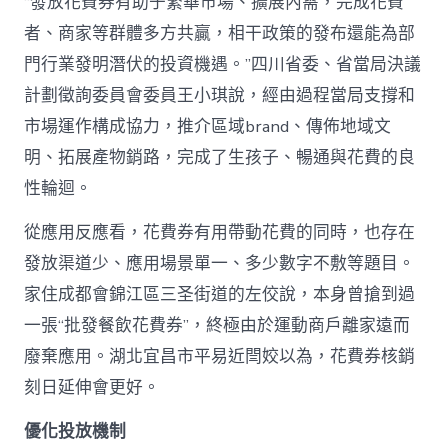
“發放花費券有助于繁華市場、擴展內需，完成花費
者、商家等群體多方共贏，相干政策的發布還能為部
門行業發明潛伏的投資機遇。”四川省委、省當局決議
計劃徵詢委員會委員王小琪說，經由過程當局支撐和
市場運作構成協力，推介區域brand、傳佈地域文
明、拓展產物銷路，完成了生孩子、暢通與花費的良
性輪迴。
從應用反應看，花費券有用帶動花費的同時，也存在
發放渠道少、應用場景單一、多少數字不敷等題目。
家住成都會錦江區三圣街道的左佼說，本身曾搶到過
一張“批發餐飲花費券”，終極由於運動商戶離家遠而
廢棄應用。湖北宜昌市平易近閆姣以為，花費券核銷
刻日延伸會更好。
優化投放機制