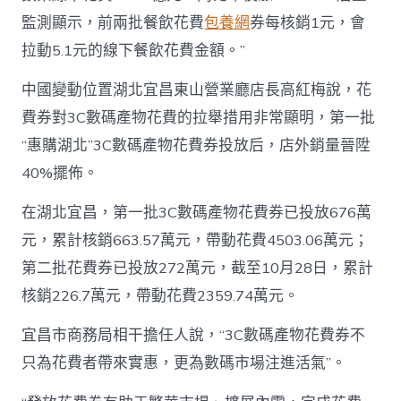
監測顯示，前兩批餐飲花費
包養網
券每核銷1元，會
拉動5.1元的線下餐飲花費金額。”
中國變動位置湖北宜昌東山營業廳店長高紅梅說，花
費券對3C數碼產物花費的拉舉措用非常顯明，第一批
“惠購湖北”3C數碼產物花費券投放后，店外銷量晉陞
40%擺佈。
在湖北宜昌，第一批3C數碼產物花費券已投放676萬
元，累計核銷663.57萬元，帶動花費4503.06萬元；
第二批花費券已投放272萬元，截至10月28日，累計
核銷226.7萬元，帶動花費2359.74萬元。
宜昌市商務局相干擔任人說，“3C數碼產物花費券不
只為花費者帶來實惠，更為數碼市場注進活氣”。