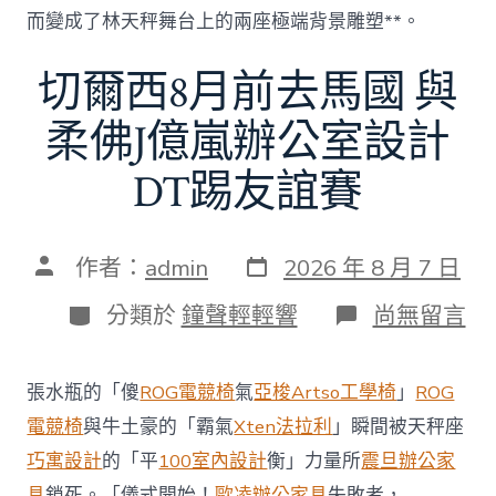
而變成了林天秤舞台上的兩座極端背景雕塑**。
切爾西8月前去馬國 與
柔佛J億嵐辦公室設計
DT踢友誼賽
發
文
作者：
admin
2026 年 8 月 7 日
表
章
日
作
分
在
分類於
鐘聲輕輕響
尚無留言
期
者
類
〈切
爾
西
張水瓶的「傻
ROG電競椅
氣
亞梭Artso工學椅
」
ROG
8
月
電競椅
與牛土豪的「霸氣
Xten法拉利
」瞬間被天秤座
前
巧寓設計
的「平
100室內設計
衡」力量所
震旦辦公家
去
馬
具
鎖死。「儀式開始！
歐凌辦公家具
失敗者，