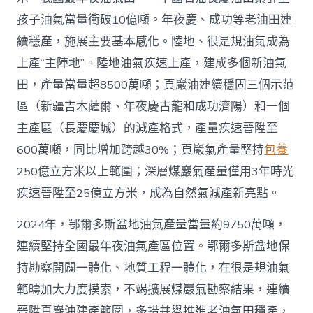
4
億
孩子油氣當量衝破10億噸。年夜慶、成功等老油田連
噸
續穩產，施展主要基本感化。陸地、很是規油氣成為
_
中
上產“主陣地”。陸地油氣疾速上產，建成多個新油氣
國
田，產量當量超8500萬噸；頁巖油連續穩固三個示范
網〉
中
區（新疆吉木薩爾、年夜慶古龍和成功濟陽）和一個
主產區（長慶慶城）的減產格式，產量疾速晉陞至
600萬噸，同比增加跨越30%；頁巖氣產量堅持
包養
250億立方米以上範圍；深層煤巖氣產量僅用3年時光
疾速晉陞至25億立方米，成為自然氣減產新亮點。
2024年，鄂爾多斯盆地油氣產量當量約9750萬噸，
連續堅持全國最年夜油氣產區位置。鄂爾多斯盆地保
持勘察開闢一體化、地質工程一體化，在很是規油氣
範疇加大力度摸索，不竭擴展煤巖氣勘察結果，連續
晉陞頁巖油建產範圍，多措并舉推進老油氣田穩產，