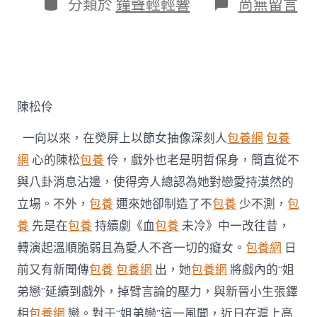
作
分
在
分類於
鐘聲輕輕響
尚無留言
期
者
類
〈陳
松
伶
否
定
台
包
陳松伶
養
姐
一向以來，在熒屏上以節女抽像深刻人
包養網
包養
弟
戀
網
心的陳松
包養
伶，戲外也老是明哲保身，簡直從不
風
與八卦消息沾邊，使得旁人總認為她對戀愛持漠然的
聞
戲
立場。不外，
包養
邇來她卻制造了不
包養
少不測，
包
內
養
先是在
包養
持續劇《血
包養
未冷》中一改往昔，
戲
外
轉演起溫順脆弱且為愛人不吝一切的癡女。
包養網
日
皆
前又有新聞傳
包養
包養網
出，她
包養網
將戲內的“姐
“為
愛
弟戀”延續到戲外，掉臂言論的壓力，與新晉小生張鐸
熄
滅”〉
相
包養網
戀。對于“姐弟戀”這一風聞，近日在滬上高