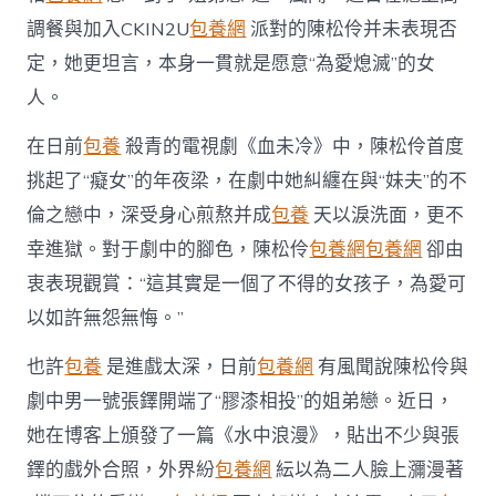
中
調餐與加入CKIN2U
包養網
派對的陳松伶并未表現否
定，她更坦言，本身一貫就是愿意“為愛熄滅”的女
人。
在日前
包養
殺青的電視劇《血未冷》中，陳松伶首度
挑起了“癡女”的年夜梁，在劇中她糾纏在與“妹夫”的不
倫之戀中，深受身心煎熬并成
包養
天以淚洗面，更不
幸進獄。對于劇中的腳色，陳松伶
包養網
包養網
卻由
衷表現觀賞：“這其實是一個了不得的女孩子，為愛可
以如許無怨無悔。”
也許
包養
是進戲太深，日前
包養網
有風聞說陳松伶與
劇中男一號張鐸開端了“膠漆相投”的姐弟戀。近日，
她在博客上頒發了一篇《水中浪漫》，貼出不少與張
鐸的戲外合照，外界紛
包養網
紜以為二人臉上瀰漫著