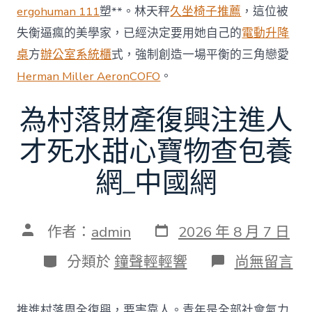
ergohuman 111
塑**。林天秤
久坐椅子推薦
，這位被
失衡逼瘋的美學家，已經決定要用她自己的
電動升降
桌
方
辦公室系統櫃
式，強制創造一場平衡的三角戀愛
Herman Miller Aeron
COFO
。
為村落財產復興注進人
才死水甜心寶物查包養
網_中國網
發
文
作者：
admin
2026 年 8 月 7 日
表
章
日
作
分
在
分類於
鐘聲輕輕響
尚無留言
期
者
類
〈為
村
落
推進村落周全復興，要害靠人。青年是全部社會氣力