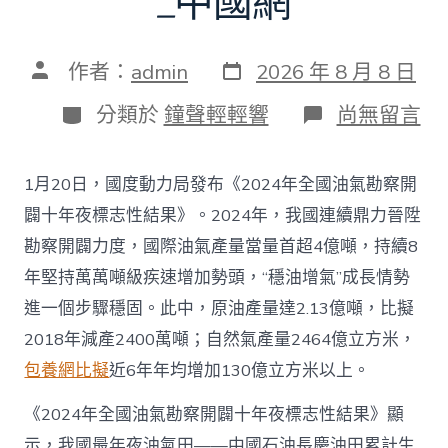
_中國網
發
文
作者：
admin
2026 年 8 月 8 日
表
章
日
作
分
在
分類於
鐘聲輕輕響
尚無留言
期
者
類
〈往
年
國
1月20日，國度動力局發布《2024年全國油氣勘察開
際
油
闢十年夜標志性結果》。2024年，我國連續鼎力晉陞
氣
勘察開闢力度，國際油氣產量當量首超4億噸，持續8
查
包
年堅持萬萬噸級疾速增加勢頭，“穩油增氣”成長情勢
養
進一個步驟穩固。此中，原油產量達2.13億噸，比擬
app
產
2018年減產2400萬噸；自然氣產量2464億立方米，
量
包養網比擬
近6年年均增加130億立方米以上。
當
量
首
《2024年全國油氣勘察開闢十年夜標志性結果》顯
超
示，我國最年夜油氣田——中國石油長慶油田累計生