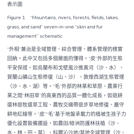
表示圖
Figure 1 “Mountains, rivers, forests, fields, lakes,
grass, and sand” seven-in-one “skin and fur
management” schematic
“外相”兼治是全域管理、綜合管理、體系管理的樸實
回納。此中又包括多個層面的懂得。“皮”外部的生態
平安保證，如烏蘭布和戈壁風沙進黃河（沙、水）、
賀蘭山礦山生態修復（山、沙）、敦煌西湖生態管理
（沙、水、湖）等。“毛”外部的林業和草原、農業行
業之間“林田草”的高東西的品質一體化成長，如退耕
還林退牧還草工程、農牧交織帶退步草地修復、嚴守
耕地紅線等。“皮”“毛”基于地盤承載力的植被生孩子力
優化設置裝備擺設，如農田/綠洲防護林扶植（沙、
水、林、田、草）、科爾沁沙地/草地全域管理（沙、