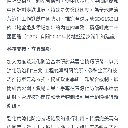
際社會樹立一起配合機制，使中國技巧、中國經歷和
中國計劃走進世界，特殊是欠發財國度，為全球防治
荒涼化工作進獻中國聰明。推進全球完成SDG15.3目
的（地盤退步零增加）的內在的事務，積極呼應二十
國團體（G20）有關2040年將地盤退步減半的建議。
科技支持、立異驅動
加大力度荒涼化防治基本研討與要害技巧研發。以荒
涼化防治和“三北”工程範疇科研院所、公私企業和技
巧推行單元為依托，構成政企學研一起配合機制，展
開結合公關，激勵立異，爭奪在荒涼化防治基本迷信
研討、管理技巧開闢和新產物制造利用等範疇獲得新
衝破。
強化荒涼化防治技巧結果的推行利用。持續完美現有
的國度、省（市、區）、縣（市、旗）等各級技巧推