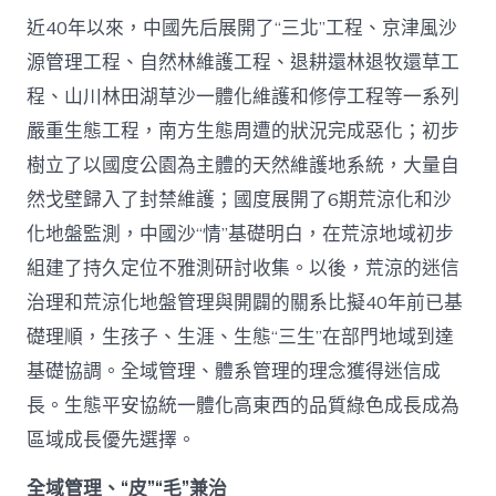
近40年以來，中國先后展開了“三北”工程、京津風沙
源管理工程、自然林維護工程、退耕還林退牧還草工
程、山川林田湖草沙一體化維護和修停工程等一系列
嚴重生態工程，南方生態周遭的狀況完成惡化；初步
樹立了以國度公園為主體的天然維護地系統，大量自
然戈壁歸入了封禁維護；國度展開了6期荒涼化和沙
化地盤監測，中國沙“情”基礎明白，在荒涼地域初步
組建了持久定位不雅測研討收集。以後，荒涼的迷信
治理和荒涼化地盤管理與開闢的關系比擬40年前已基
礎理順，生孩子、生涯、生態“三生”在部門地域到達
基礎協調。全域管理、體系管理的理念獲得迷信成
長。生態平安協統一體化高東西的品質綠色成長成為
區域成長優先選擇。
全域管理、“皮”“毛”兼治