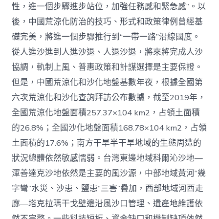
性，進一個步驟進步站位，加強任務感和緊急感”。以
後，中國荒涼化防治的技巧、形式和政策律例曾經基
礎完美，將進一個步驟推行到“一帶一路”沿線國度。
從人進沙進到人進沙退、人退沙退，將來將完成人沙
協調，軌制上風、普惠政策和計謀選擇是主要保證。
但是，中國荒涼化和沙化地盤基數年夜，根據全國第
六次荒涼化和沙化查詢拜訪公布數據，截至2019年，
全國荒涼化地盤面積257.37×104 km2，占領土面積
的26.8%；全國沙化地盤面積168.78×104 km2，占領
土面積的17.6%；南方干旱半干旱地域的生態周遭的
狀況總體依然敏感懦弱。台灣東邊地域科爾沁沙地—
渾善達克沙地依然是主要的風沙源，中部地域黃河“幾
字彎”水災、沙患、鹽患“三害”疊加，西部地域河西走
廊—塔克拉瑪干戈壁邊沿風沙口管理、遺產地維護依
然不完整。一些科技短板、資金缺口和機制缺項依然