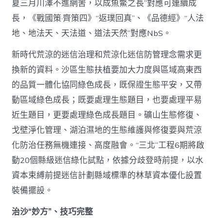
夏三月川澤不進網罟，以成魚鱉之長”對應可連續成
長，《戰國策·齊策四》“返璞回真”、《品德經》“人法
地、地法天、天法道、道法天然”對應NbS。
新時代荒涼的迷信治理和荒涼化迷信防管理念需求更
換新的資料。沙區生態扶植要加大力度與區域高東西
的品質一體化協同綠色成長，既保證生態平安，又帶
動區域綠色成長；既要處理生態題目，也要處理平易
近生題目，更要處理綠色成長題目。礦山生態修復、
戈壁淨化管理、湖泊濕地的生態維護與修復要與荒涼
化防治任務無機連接、高度融會。“三北”工程6期將啟
動20個縣級迷信綠化試點，依據分歧登時前提，以水
資本束縛前提迷信計劃縣域標準的林草資本優化設置
裝備擺設。
治沙“妙方”、技巧完整