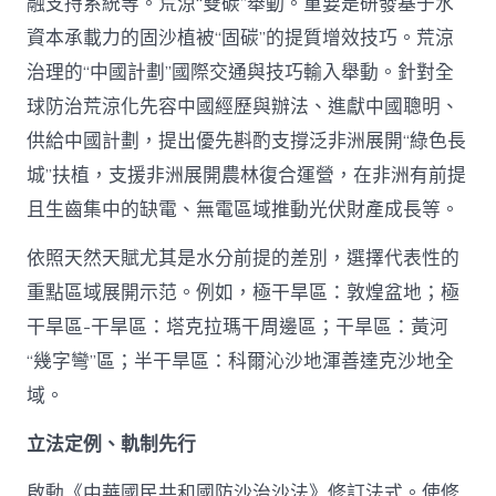
融支持系統等。荒涼“雙碳”舉動。重要是研發基于水
資本承載力的固沙植被“固碳”的提質增效技巧。荒涼
治理的“中國計劃”國際交通與技巧輸入舉動。針對全
球防治荒涼化先容中國經歷與辦法、進獻中國聰明、
供給中國計劃，提出優先斟酌支撐泛非洲展開“綠色長
城”扶植，支援非洲展開農林復合運營，在非洲有前提
且生齒集中的缺電、無電區域推動光伏財產成長等。
依照天然天賦尤其是水分前提的差別，選擇代表性的
重點區域展開示范。例如，極干旱區：敦煌盆地；極
干旱區-干旱區：塔克拉瑪干周邊區；干旱區：黃河
“幾字彎”區；半干旱區：科爾沁沙地渾善達克沙地全
域。
立法定例、軌制先行
啟動《中華國民共和國防沙治沙法》修訂法式。使修