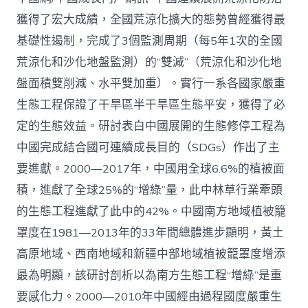
管
理：
獲得了宏大成績，全國荒涼化擴大的態勢曾經獲得最
中
基礎性遏制，完成了3個監測周期（每5年1次的全國
國
查
荒涼化和沙化地盤監測）的“雙減”（荒涼化和沙化地
包
盤面積雙削減、水平雙加重）。實行一系各國家嚴重
養
網
生態工程保證了干旱區半干旱區生態平安，獲得了必
心
定的生態效益。研討表白中國展開的生態修停工程為
得
荒
中國完成結合國可連續成長目的（SDGs）作出了主
涼
化
要進獻。2000—2017年，中國用全球6.6%的植被面
防
積，進獻了全球25%的“增綠”量，此中林草行業牽頭
治
的
的生態工程進獻了此中的42%。中國南方地域植被籠
計
罩度在1981—2013年的33年間總體進步顯明，黃土
謀
選
高原地域、西南地域和新疆中部地域植被籠罩度增添
擇
最為明顯，該研討剖析以為南方生態工程“增綠”是重
與
將
要感化力。2000—2010年中國經由過程國度嚴重生
來