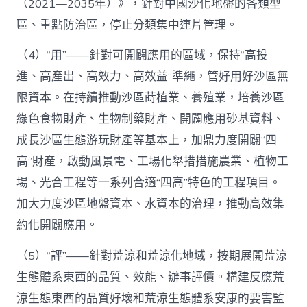
（2021—2035年）》，針對中國沙化地盤的各類型
區、重點防治區，停止分類集中連片管理。
（4）“用”——針對可開闢應用的區域，保持“高投
進、高產出、高效力、高效益”準繩，管好用好沙區無
限資本。在持續推動沙區蒔植業、養殖業，培養沙區
綠色食物財產、生物制藥財產、開闢應用砂基資料、
成長沙區生態游玩財產等基本上，加鼎力度開闢“四
高”財產，啟動風景電、工場化舉措措施農業、植物工
場、光合工程等一系列合適“四高”特色的工程項目。
加大力度沙區地盤資本、水資本的治理，推動高效集
約化開闢應用。
（5）“評”——針對荒涼和荒涼化地域，按期展開荒涼
生態體系東西的品質、效能、辦事評價。構建反應荒
涼生態東西的品質好壞和荒涼生態體系安康的要害監