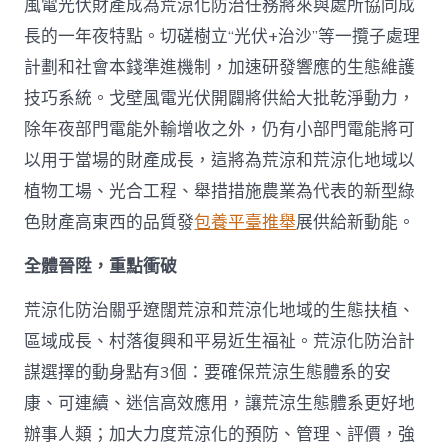
風電光伏財產成為荒涼化防治任務將來與處所協同成
長的一年夜特點。切磋樹立“光伏+治沙”等一攬子處理
計劃和社會本錢準進機制，加速研發響應的生態維護
技巧系統。戈壁風電光伏開闢將供給大批乾淨動力，
除年夜部門電能外輸增收之外，仍有小部門電能將可
以用于當場的財產成長，這將為荒涼和荒涼化地域以
植物工場、光合工程、舉措措施農業為代表的新型綠
色財產高東西的品質發
包養平臺推舉
展供給新動能。
全體晉陞，重點衝破
荒涼化防治關乎遼闊荒涼和荒涼化地域的生態扶植、
區域成長、村落復興和平易近生福祉。荒涼化防治計
謀選擇的動身點有3個：要確保荒涼生態體系的安
康、可連續、迷信高效應用，讓荒涼生態體系更好地
辦事人類；加大力度荒涼化的預防、管理、評價，強