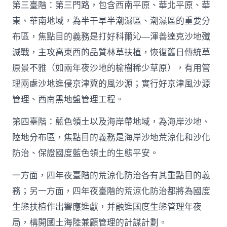
第三臺階：第三門路，包含西南平原、華北平原、華
東、華南地域，為半干旱半潮濕區、潮濕區的重要分
布區，焦點目的義務是打好科爾沁—渾善達克沙地殲
滅戰，主攻高東西的品質林草扶植，恢復舊日傳統草
原景不雅（如兩年夜沙地的榆樹稀少草原），有用管
理兩處沙地進侵京津冀的風沙源；實行好京津風沙源
管理、西南黑地盤管理工程。
第四臺階：藍色領土以及海岸帶地域，為海岸沙地、
陸地分布區，焦點目的義務是海岸沙地荒涼化和沙化
防治、保證國度藍色領土的生態平安。
一方面，四年夜臺階的荒涼化防治各有其重點目的義
務；另一方面，四年夜臺階的荒涼化防治都將為國度
生態扶植作出響應進獻，并融進國度生態管理年夜
局，構開國土海陸兼顧管理的計謀計劃。