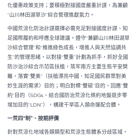
化優惠政策支持；要積極對接國度嚴重計謀，為兼顧
“山川林田湖草沙”綜合管理進獻氣力。
中國荒涼化防治計謀選擇必需充足對接國度計謀、知
足國際履約和呼應全球建議。遵守“兼顧山川林田湖草
沙綜合管理”和“推進綠色成長，增進人與天然協調共
生”的管理思緒，以對接“雙重”計劃為抓手，抓好全國
防沙治沙綜合示范區扶植，筑牢南方主要生態平安樊
籬，落實“雙美”（扶植漂亮中國、知足國民群眾對美
妙生涯的需求）目的；明白對標“雙碳”目的，回應“雙
約”目的（SDGs、結合國防治荒涼化條約地盤退步零
增加目的“LDN”），構建干旱區人類命運配合體。
一荒四“制”、按期評價
針對荒涼化地域各類類型和荒涼生態體系分歧區域，