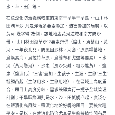
水、草、田）等。
在荒涼化防治義務較重的東南干旱半干旱區，“山川林
田湖草沙”凡是浮現多要素疊加、迫害疊加的局勢。以
黃河“幾字彎”為例，該地地處黃河道域和南方防沙
帶，“山川林田湖草沙”7要素齊備（陰山、賀蘭山，黃
河、十年夜孔兌，防風固沙林，河套平原食糧基地，
烏梁素海，烏拉特草原，烏蘭布和戈壁等要素）。水
災（黃河懸河）、沙患（風沙災難、粗沙進黃）、鹽
患（鹽漬化）“三害”疊加，生孩子、生涯、生態“三生”
牴觸凸起（生態用水、生態用地），在區域上高度重
合，題目上高度分歧，需求兼顧實行一攬子全域管理
計劃；干旱區綠洲則是水、沙、田牴觸凸起，廣泛存
在鹽漬化高風險、鹽漬化地盤好轉的題目，要挾食糧
平安。是以，在荒涼化防治尤其是生態扶植空間布局