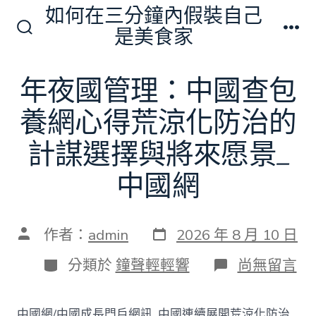
跳
如何在三分鐘內假裝自己
至
是美食家
搜
選
主
尋
單
切
要
年夜國管理：中國查包
換
內
開
關
養網心得荒涼化防治的
容
計謀選擇與將來愿景_
中國網
發
文
作者：
admin
2026 年 8 月 10 日
表
章
日
作
分
在
分類於
鐘聲輕輕響
尚無留言
期
者
類
〈年
夜
國
中國網/中國成長門戶網訊 中國連續展開荒涼化防治