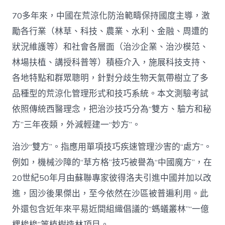
70多年來，中國在荒涼化防治範疇保持國度主導，激
勵各行業（林草、科技、農業、水利、金融、周遭的
狀況維護等）和社會各層面（治沙企業、治沙模范、
林場扶植、講授科普等）積極介入，施展科技支持、
各地特點和群眾聰明，針對分歧生物天氣帶樹立了多
品種型的荒涼化管理形式和技巧系統。本文測驗考試
依照傳統西醫理念，把治沙技巧分為“雙方、驗方和秘
方”三年夜類，外減輕建一“妙方”。
治沙“雙方”。指應用單項技巧疾速管理沙害的“處方”。
例如，機械沙障的“草方格”技巧被譽為“中國魔方”，在
20世紀50年月由蘇聯專家彼得洛夫引進中國并加以改
進，固沙後果傑出，至今依然在沙區被普遍利用。此
外還包含近年來平易近間組織倡議的“螞蟻叢林”“一億
棵梭梭”等植樹造林項目。