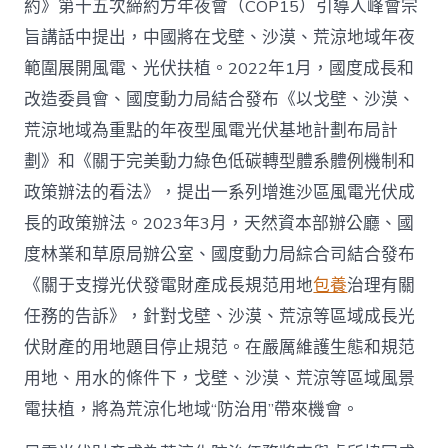
約》第十五次締約方年夜會（COP15）引導人峰會宗
旨講話中提出，中國將在戈壁、沙漠、荒涼地域年夜
範圍展開風電、光伏扶植。2022年1月，國度成長和
改造委員會、國度動力局結合發布《以戈壁、沙漠、
荒涼地域為重點的年夜型風電光伏基地計劃布局計
劃》和《關于完美動力綠色低碳轉型體系體例機制和
政策辦法的看法》，提出一系列增進沙區風電光伏成
長的政策辦法。2023年3月，天然資本部辦公廳、國
度林業和草原局辦公室、國度動力局綜合司結合發布
《關于支撐光伏發電財產成長規范用地
包養
治理有關
任務的告訴》，針對戈壁、沙漠、荒涼等區域成長光
伏財產的用地題目停止規范。在嚴厲維護生態和規范
用地、用水的條件下，戈壁、沙漠、荒涼等區域風景
電扶植，將為荒涼化地域“防治用”帶來機會。