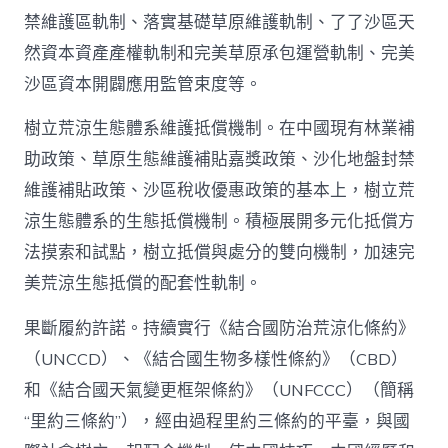
禁維護區軌制、落實基礎草原維護軌制、了了沙區天
然資本資產產權軌制和完美草原承包運營軌制、完美
沙區資本開闢應用監管束度等。
樹立荒涼生態體系維護抵償機制。在中國現有林業補
助政策、草原生態維護補貼嘉獎政策、沙化地盤封禁
維護補貼政策、沙區稅收優惠政策的基本上，樹立荒
涼生態體系的生態抵償機制。積極展開多元化抵償方
法摸索和試點，樹立抵償與處分的雙向機制，加速完
美荒涼生態抵償的配套性軌制。
果斷履約許諾。持續實行《結合國防治荒涼化條約》
（UNCCD）、《結合國生物多樣性條約》（CBD）
和《結合國天氣變更框架條約》（UNFCCC）（簡稱
“里約三條約”），經由過程里約三條約的平臺，與國