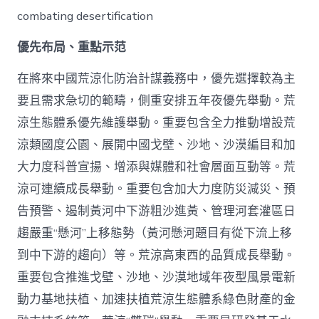
combating desertification
優先布局、重點示范
在將來中國荒涼化防治計謀義務中，優先選擇較為主
要且需求急切的範疇，側重安排五年夜優先舉動。荒
涼生態體系優先維護舉動。重要包含全力推動增設荒
涼類國度公園、展開中國戈壁、沙地、沙漠編目和加
大力度科普宣揚、增添與媒體和社會層面互動等。荒
涼可連續成長舉動。重要包含加大力度防災減災、預
告預警、遏制黃河中下游粗沙進黃、管理河套灌區日
趨嚴重“懸河”上移態勢（黃河懸河題目有從下流上移
到中下游的趨向）等。荒涼高東西的品質成長舉動。
重要包含推進戈壁、沙地、沙漠地域年夜型風景電新
動力基地扶植、加速扶植荒涼生態體系綠色財產的金