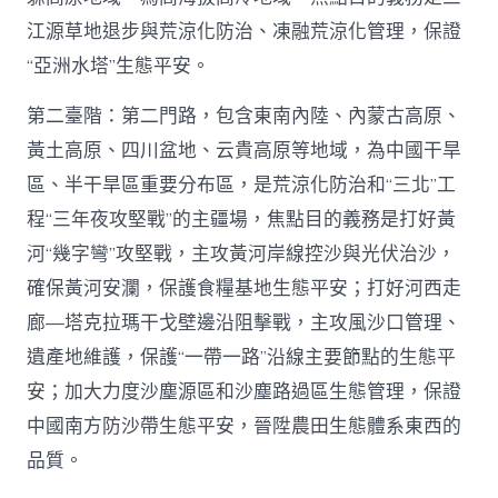
江源草地退步與荒涼化防治、凍融荒涼化管理，保證
“亞洲水塔”生態平安。
第二臺階：第二門路，包含東南內陸、內蒙古高原、
黃土高原、四川盆地、云貴高原等地域，為中國干旱
區、半干旱區重要分布區，是荒涼化防治和“三北”工
程“三年夜攻堅戰”的主疆場，焦點目的義務是打好黃
河“幾字彎”攻堅戰，主攻黃河岸線控沙與光伏治沙，
確保黃河安瀾，保護食糧基地生態平安；打好河西走
廊—塔克拉瑪干戈壁邊沿阻擊戰，主攻風沙口管理、
遺產地維護，保護“一帶一路”沿線主要節點的生態平
安；加大力度沙塵源區和沙塵路過區生態管理，保證
中國南方防沙帶生態平安，晉陞農田生態體系東西的
品質。