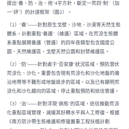
提出“養、防、治、用”4字方針，斷定一荒四“制”（加
一“評”）的計謀框架（圖2）。
（1）“養”——針對原生戈壁、沙地、沙漠等天然生態
體系，計劃重點“養護”（維護）區域。在荒涼生態體
系重點展開養護（管護）的四年夜類型包含國度公
園、天然維護區、戈壁天然公園和封禁維護區。
（2）“防”——針對處于“亞安康”狀況區域，預防潛伏
荒涼化、沙化。重要包含現有荒涼化和沙化地盤的邊
沿地帶等不難形成地盤退步的區域，以及已有顯明荒
涼化和沙化趨向的區域，停止重點預防和迷信管護。
（3）“治”——針對浮現“病態”的區域，迷信推動荒涼
化重點區域管理、減緩其好轉水平與人工修復。根據
《南方防沙帶生態維護和修復嚴重工程扶植計劃