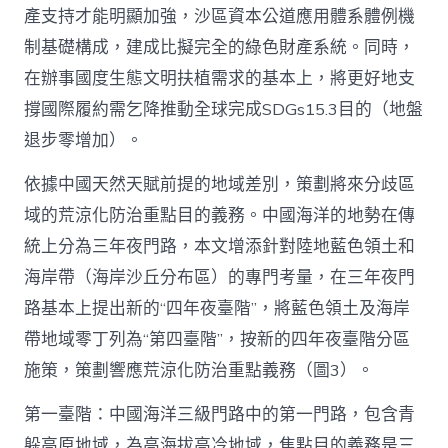
產支持才能明顯加強，沙區資本公道應用體系體例機
制基礎構成，建成比擬完全的綠色財產系統。同時，
在辦事國度生態文明扶植需求的基本上，將更好地支
撐國際履約需乞降推動全球完成SDGs15.3目的（地盤
退步零增加）。
依據中國天然天賦前提的地域差別，策劃將來分歧區
域的荒涼化防治重點目的義務。中國海洋的地勢在傳
統上分為三年夜門路，本文增添針對陸地藍色領土和
海岸帶（海岸沙丘分布區）的專門考量，在三年夜門
路基本上提出新的“四年夜臺階”，將藍色領土及海岸
帶地域零丁列為“第四臺階”，按新的四年夜臺階分區
施策，策劃響應荒涼化防治重點義務（圖3）。
第一臺階：中國海洋三級門路中的第一門路，包含青
躲高原地域，為高海拔高冷地域，焦點目的義務是三