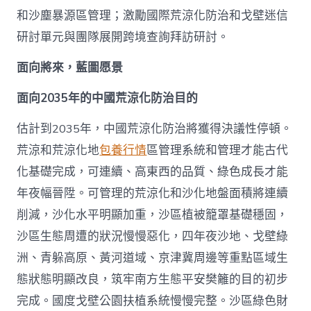
和沙塵暴源區管理；激勵國際荒涼化防治和戈壁迷信
研討單元與團隊展開跨境查詢拜訪研討。
面向將來，藍圖愿景
面向2035年的中國荒涼化防治目的
估計到2035年，中國荒涼化防治將獲得決議性停頓。
荒涼和荒涼化地
包養行情
區管理系統和管理才能古代
化基礎完成，可連續、高東西的品質、綠色成長才能
年夜幅晉陞。可管理的荒涼化和沙化地盤面積將連續
削減，沙化水平明顯加重，沙區植被籠罩基礎穩固，
沙區生態周遭的狀況慢慢惡化，四年夜沙地、戈壁綠
洲、青躲高原、黃河道域、京津冀周邊等重點區域生
態狀態明顯改良，筑牢南方生態平安樊籬的目的初步
完成。國度戈壁公園扶植系統慢慢完整。沙區綠色財