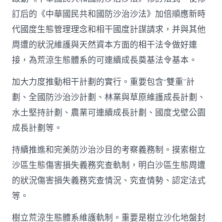
訂后的《中華國民共和國防沙治沙法》加倍順應新時
代國度生態管理理念和相干國度計謀請求，并與其他
周遭的狀況維護與天然資本方面的相干法令做好連
接，為荒涼生態體系的可連續成長奠基法令基本。
加大力度推動相干計劃的實行。重要包含“雙重”計
劃、全國防沙治沙計劃、林業與草原維護成長計劃、
水土堅持計劃、農業可連續成長計劃、國度戈壁公園
成長計劃等。
持續推進和完美防沙治沙目的考察義務制。摸索樹立
沙區生態傷害損失義務究查軌制，明白沙區生態周遭
的狀況傷害損失義務究查情況、究查情勢、認定法式
等。
樹立荒涼生態體系維護軌制。重要是樹立沙化地盤封