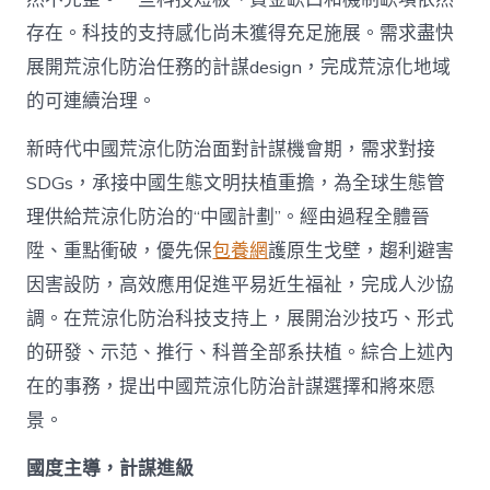
存在。科技的支持感化尚未獲得充足施展。需求盡快
展開荒涼化防治任務的計謀design，完成荒涼化地域
的可連續治理。
新時代中國荒涼化防治面對計謀機會期，需求對接
SDGs，承接中國生態文明扶植重擔，為全球生態管
理供給荒涼化防治的“中國計劃”。經由過程全體晉
陞、重點衝破，優先保
包養網
護原生戈壁，趨利避害
因害設防，高效應用促進平易近生福祉，完成人沙協
調。在荒涼化防治科技支持上，展開治沙技巧、形式
的研發、示范、推行、科普全部系扶植。綜合上述內
在的事務，提出中國荒涼化防治計謀選擇和將來愿
景。
國度主導，計謀進級