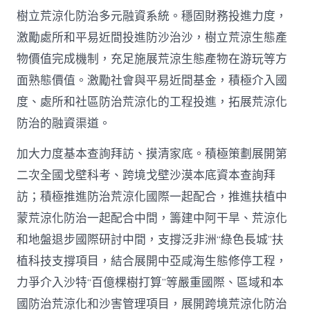
樹立荒涼化防治多元融資系統。穩固財務投進力度，
激勵處所和平易近間投進防沙治沙，樹立荒涼生態產
物價值完成機制，充足施展荒涼生態產物在游玩等方
面熟態價值。激勵社會與平易近間基金，積極介入國
度、處所和社區防治荒涼化的工程投進，拓展荒涼化
防治的融資渠道。
加大力度基本查詢拜訪、摸清家底。積極策劃展開第
二次全國戈壁科考、跨境戈壁沙漠本底資本查詢拜
訪；積極推進防治荒涼化國際一起配合，推進扶植中
蒙荒涼化防治一起配合中間，籌建中阿干旱、荒涼化
和地盤退步國際研討中間，支撐泛非洲“綠色長城”扶
植科技支撐項目，結合展開中亞咸海生態修停工程，
力爭介入沙特“百億棵樹打算”等嚴重國際、區域和本
國防治荒涼化和沙害管理項目，展開跨境荒涼化防治