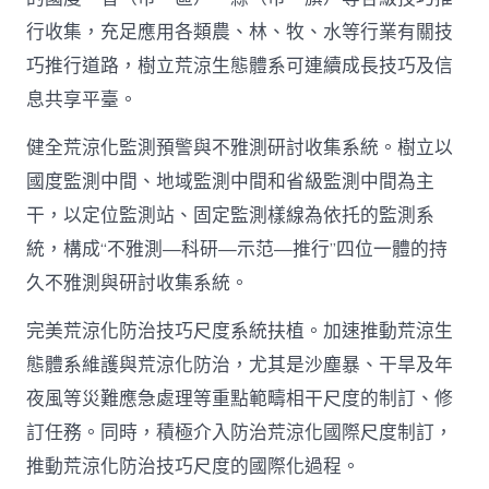
行收集，充足應用各類農、林、牧、水等行業有關技
巧推行道路，樹立荒涼生態體系可連續成長技巧及信
息共享平臺。
健全荒涼化監測預警與不雅測研討收集系統。樹立以
國度監測中間、地域監測中間和省級監測中間為主
干，以定位監測站、固定監測樣線為依托的監測系
統，構成“不雅測—科研—示范—推行”四位一體的持
久不雅測與研討收集系統。
完美荒涼化防治技巧尺度系統扶植。加速推動荒涼生
態體系維護與荒涼化防治，尤其是沙塵暴、干旱及年
夜風等災難應急處理等重點範疇相干尺度的制訂、修
訂任務。同時，積極介入防治荒涼化國際尺度制訂，
推動荒涼化防治技巧尺度的國際化過程。