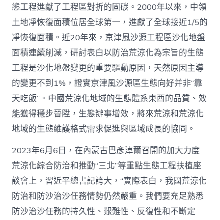
態工程進獻了工程區對折的固碳。2000年以來，中領
愿
景
土地凈恢復面積位居全球第一，進獻了全球接近1/5的
_
凈恢復面積。近20年來，京津風沙源工程區沙化地盤
中
國
面積連續削減，研討表白以防治荒涼化為宗旨的生態
網〉
中
工程是沙化地盤變更的重要驅動原因，天然原因主導
的變更不到1%，證實京津風沙源區生態向好并非“靠
天吃飯”。中國荒涼化地域的生態體系東西的品質、效
能獲得穩步晉陞，生態辦事增效，將來荒涼和荒涼化
地域的生態維護格式需求促進與區域成長的協同。
2023年6月6日，在內蒙古巴彥淖爾召開的加大力度
荒涼化綜合防治和推動“三北”等重點生態工程扶植座
談會上，習近平總書記誇大，“實際表白，我國荒涼化
防治和防沙治沙任務情勢仍然嚴重。我們要充足熟悉
防沙治沙任務的持久性、艱難性、反復性和不斷定