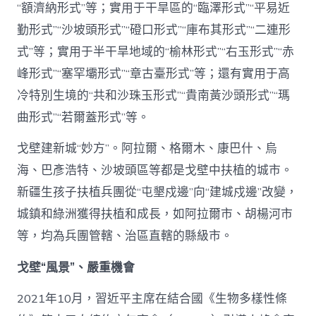
“額濟納形式”等；實用于干旱區的“臨澤形式”“平易近
勤形式”“沙坡頭形式”“磴口形式”“庫布其形式”“二連形
式”等；實用于半干旱地域的“榆林形式”“右玉形式”“赤
峰形式”“塞罕壩形式”“章古臺形式”等；還有實用于高
冷特別生境的“共和沙珠玉形式”“貴南黃沙頭形式”“瑪
曲形式”“若爾蓋形式”等。
戈壁建新城“妙方”。阿拉爾、格爾木、康巴什、烏
海、巴彥浩特、沙坡頭區等都是戈壁中扶植的城市。
新疆生孩子扶植兵團從“屯墾戍邊”向“建城戍邊”改變，
城鎮和綠洲獲得扶植和成長，如阿拉爾市、胡楊河市
等，均為兵團管轄、治區直轄的縣級市。
戈壁“風景”、嚴重機會
2021年10月，習近平主席在結合國《生物多樣性條