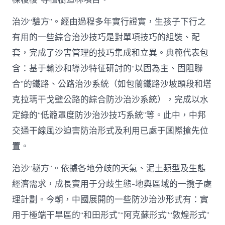
治沙“驗方”。經由過程多年實行證實，生孩子下行之
有用的一些綜合治沙技巧是對單項技巧的組裝、配
套，完成了沙害管理的技巧集成和立異。典範代表包
含：基于輸沙和導沙特征研討的“以固為主、固阻聯
合”的鐵路、公路治沙系統（如包蘭鐵路沙坡頭段和塔
克拉瑪干戈壁公路的綜合防沙治沙系統），完成以水
定綠的“低籠罩度防沙治沙技巧系統”等。此中，中邦
交通干線風沙迫害防治形式及利用已處于國際搶先位
置。
治沙“秘方”。依據各地分歧的天氣、泥土類型及生態
經濟需求，成長實用于分歧生態-地輿區域的一攬子處
理計劃。今朝，中國展開的一些防沙治沙形式有：實
用于極端干旱區的“和田形式”“阿克蘇形式”“敦煌形式”