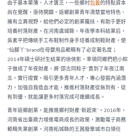
由于基本單薄、人才匱乏，一些鄉村
包養
的特點資本
尚在覺醒，亟待開闢。返鄉創業青年清楚當地特色、
擁有立異視野，給他們必定的創業攙扶，有助于更好
培養村落財產。在河南虞城縣，年夜學本科結業后，
吳素平把傳統手工布鞋制作身手培養成制鞋財產，使
“仙腳丫”brand在母嬰用品範疇有了必定著名度；
2014年碩士研討生結業的徐俠影，率領同鄉們把小粽
子做成了年夜財產，將“邵古同粽子”賣到了年夜江南
北。實行證實，吸引更多青年人才，專心發掘內涵潛
力，加強自我造血才能，推進村落財產從無到有、從
有到優，就能讓更多村落完成可連續成長。
青年返鄉創業，能推進鄉村財產“新起來”。2016年，
河南省出臺鼎力增進電商成長的政策，激勵電子商務
範疇失業創業。河南柘城縣的王茜廢棄城市白領任