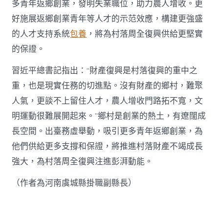
多青年返鄉創業，發明失業職位，助力農人增收。更
好施展返鄉創業青年等人才的示范效應，構建更強盛
的人才支持系統
包養
，將為村落周全復興供給更堅實
的保證。
習近平總書記指出：“財產復興是村落復興的重中之
重，也是現實任務的切進點。沒有財產的鄉村，難聚
人氣，更談不上留住人才，農人增收門路拓不寬，文
明運動很難展開起來。”鄉村是創業的熱土，有遼闊成
長空間。出臺務虛舉動，吸引更多青年返鄉創業，為
他們供給更多支撐和保證，將推進村落財產不竭成長
強大，為村落周全復興注進彭湃動能。
（作者為河南虞城縣掛職副縣長）