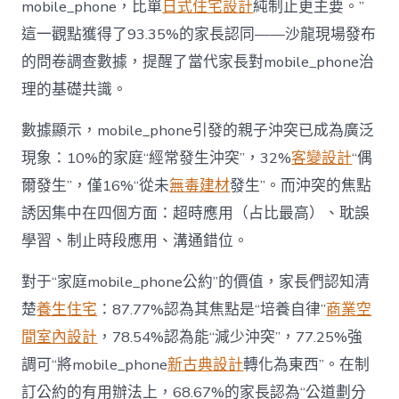
mobile_phone，比單
日式住宅設計
純制止更主要。”
而
非
這一觀點獲得了93.35%的家長認同——沙龍現場發布
“家
的問卷調查數據，提醒了當代家長對mobile_phone治
庭
戰
理的基礎共識。
場”〉
中
數據顯示，mobile_phone引發的親子沖突已成為廣泛
現象：10%的家庭“經常發生沖突”，32%
客變設計
“偶
爾發生”，僅16%“從未
無毒建材
發生”。而沖突的焦點
誘因集中在四個方面：超時應用（占比最高）、耽誤
學習、制止時段應用、溝通錯位。
對于“家庭mobile_phone公約”的價值，家長們認知清
楚
養生住宅
：87.77%認為其焦點是“培養自律”
商業空
間室內設計
，78.54%認為能“減少沖突”，77.25%強
調可“將mobile_phone
新古典設計
轉化為東西”。在制
訂公約的有用辦法上，68.67%的家長認為“公道劃分