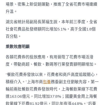
場景、密集上新促銷運動，推進了全省花費市場連續
升溫。
湖北省統計局副局長葉福生說，本年前三季度，全省
社會花費品批發總額同比增加5.1%，高于全國1.8個
百分點。
乘數效應明顯
各類花費券的投放應用，有用晉陞了花費市場活潑
度，帶動商超、餐飲、數碼等行業發賣額明顯增加。
“餐飲花費券發放以來，花費者和商戶高度追蹤關心，
積極介入。”上海市商
包養
務委副主任劉敏先容，第一
輪前兩批餐飲花費券發放時代，上海餐飲業線下花費
達163.06億元，同比增加37.8%；國慶黃金周上海餐
飲業線下花費81.92億元，同比年夜漲44.8%。“后臺