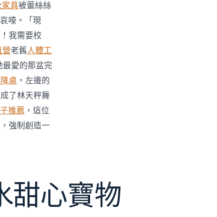
公家具
被蕾絲絲
哀嚎。「現
力！我需要校
直營
老舊
人體工
她最愛的那盆完
升降桌
，左邊的
變成了林天秤舞
子推薦
，這位
式，強制創造一
水甜心寶物