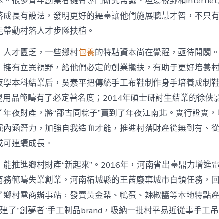
。很多青年創業者擁有專門研究常識、坦蕩視野和interne
寶
落成長有設法，發明更好的舞臺讓他們施展聰慧才智，不只
物
查
能帶動村落人才步隊扶植。
包
養
、人才匱乏，一些鄉村
包養
的特點資本尚在覺醒，亟待開闢
網
_
、擁有立異視野，給他們必定的創業攙扶，有助于更好培養
中
夜學本科結業后，吳素平把傳統手工布鞋制作身手培養成制鞋
國
網〉
在母嬰用品範疇有了必定著名度；2014年碩士研討生結業的徐
中
了年夜財產，將“邵古同粽子”賣到了年夜江南北。實行證實，
掘內涵潛力，加強自我造血才能，推進村落財產從無到有、
成可連續成長。
能推進鄉村財產“新起來”。2016年，河南省出臺鼎力增進
商務範疇失業創業。河南柘城縣的王茜廢棄城市白領任務，
了鄉村電商辦事站，發賣黃金梨、鴨蛋、辣椒醬等本地特點
她創建了“創夢者”手工制品brand，吸納一批村平易近從事手工