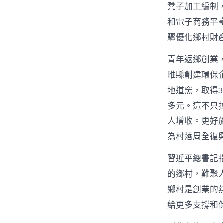
凳子加工編制
和電子商務平
驟優化鄉村財
青年返鄉創業
睢縣創建環保
地道窯，取得3
多元。這不只
人增收。更好
為村落周全復
習近平總書記
的鄉村，難聚
鄉村是創業的
給更多支撐和