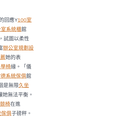
的回應Y
100室
公室系統櫃
館
，試圖以柔性
富
辦公室規劃設
推薦
她的表
e工學椅
緣。「儀
歐德系統傢俱
館
個是無限
久坐
讓她無法平衡。
電競椅
在進
統傢俱
子磅秤。