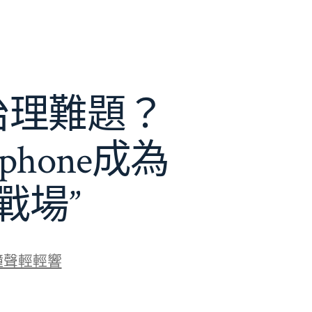
e治理難題？
phone成為
戰場”
鐘聲輕輕響