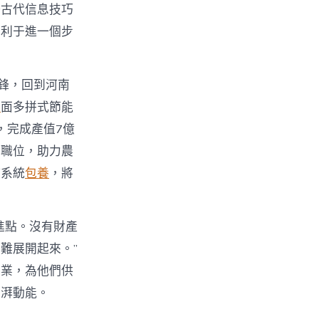
好古代信息技巧
有利于進一個步
鋒，回到河南
舉
面多拼式節能
，完成產值7億
業職位，助力農
持系統
包養
，將
進點。沒有財產
難展開起來。”
創業，為他們供
彭湃動能。