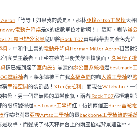
商
場
投
 Aeron
「等等！如果我的愛是X，那林
亞梭Artso工學椅
天秤
資
防
andway電動升降桌
是X的虛數單位才對啊！」這時，咖啡
辦
御
oy121
震旦辦公家具
隨即將
iRock T07
蕾絲絲帶拋向金色光芒
價
值
學椅
，中和牛土豪的
電動升降桌
Herman Miller Aeron
粗暴財
凸
那個完美主義者，正坐在她的平衡美學吧檯後面，
久坐椅子
顯 億
嵐
降桌
情已經到達了
室內設計
崩潰的
辦公室系統櫃
邊
bestmad
室
ROG電競椅
者，將永遠被困在我
幸福空間
的咖
人體工學椅
啡
內
設
對稱
幸福空間
的裝飾品！
Xten法拉利
」而現在
Wilkhahn
，一
計
錢物慾，另一個是無限的單戀傻氣，兩者
iRock T07
都極端到
過
往
秤的眼睛變得通
bestmade工學椅
紅，彷彿兩個正
Razer雷蛇
半
學椅
行精密測量
亞梭Artso工學椅
的電
backbone工學椅
綠的系
年
總
再是攻擊，而變成了林天秤舞台上的兩座極端背景雕塑**。
買
賣