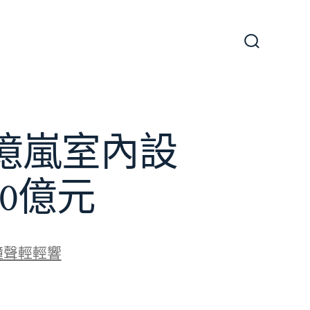
搜
尋
切
換
開
關
億嵐室內設
0億元
鐘聲輕輕響