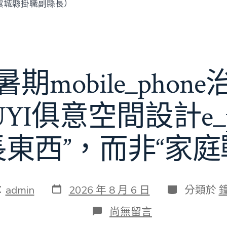
虞城縣掛職副縣長）
期mobile_phon
JIUYI俱意空間設計e_
長東西”，而非“家庭
發
分
：
admin
2026 年 8 月 6 日
分類於
表
類
日
在
尚無留言
期
〈若