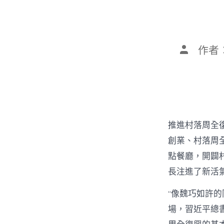
文
作者
章
作
者
推進村落周全
創業、村落周全
點餐廳，開闢
長注進了新活
“像魏巧如許
場，習近平總