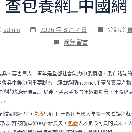
查包養網_中國網
發
分
：
admin
2026 年 8 月 7 日
分類於
表
類
日
在
尚無留言
期
〈為
村
落
財
產
復興，要害靠人。青年是全部社會氣力中最積極、最有賭氣
復
興
復興中飾演側重要腳色。經由過程internet平臺發賣農產
注
村落特點游玩項目……以後，越來越多青年返鄉創業，年夜顯
進
人
氣。
才
死
的同道到鄉村往，
包養
很好！”十四屆全國人年夜一次會議江蘇
水
書記如許鼓勵這位80后新農夫。
包養
人才是最可貴的資本，
甜
心