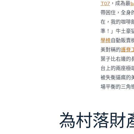
T07
，成為最
b
帶困住，全身
在，我的咖啡
準！」牛土豪
學椅
自動販賣
美對稱的
護脊
葉子比右邊的
台上的兩座極
被失衡逼瘋的
場平衡的三角
為村落財