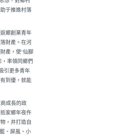
t思想，對鄉村
有助于推進村落
。返鄉創業青年
村落財產。在河
財產，使“仙腳
俠影，率領同鄉們
吸引更多青年
從有到優，就能
電商成長的政
回抵家鄉年夜仵
產物，并打造自
吊籃、屏風、小