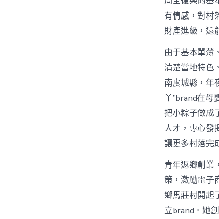
周全復興的基本
有情感，對村
財產進級，還
由于基本單薄
清楚當地特色
南虞城縣，年
丫”brand
把小粽子做成
人才，專心發
讓更多村落完
青年返鄉創業，
策，激勵電子
鄉馬莊村開起
立brand。