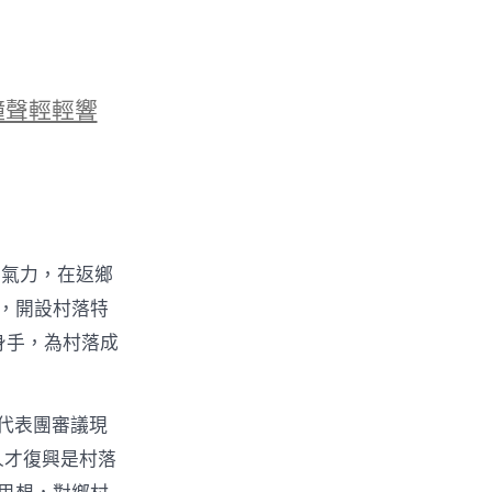
鐘聲輕輕響
的氣力，在返鄉
物，開設村落特
身手，為村落成
代表團審議現
人才復興是村落