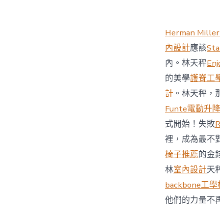
Herman Miller
內設計
應該
St
內。林天秤
Enj
的美學
護脊工
計
。林天秤，
Funte電動升
式開始！失敗
裡，成為最不
椅子推薦
的金
林
室內設計
天
backbone工
他們的力量不