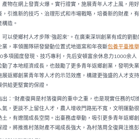
，產物在網上發賣火爆。實行證實，施展青年人才上風，用
臺，引進新的技巧、治理形式和市場戰略，培養新的財產，
產構造。
，可以使鄉村人才步隊“強起來”。在廣東深圳創業有成的劉勤
企業，率領團隊研發變動位置式地道窯和年夜斷
包養平臺推
0多項國度發現、技巧專利，先后安頓富余休息力1000余人
拉動了本地經濟成長，也鼓勵了更多青年返鄉創業，發明失
施展返鄉創業青年等人才的示范效應，構建更強盛的人才支
興供給更堅實的保證。
指出：“財產復興是村落復興的重中之重，也是現實任務的切
人氣，更談不上留住人才，農人增收門路拓不寬，文明運動很
熱土，有遼闊成長空間。出臺務虛舉動，吸引更多青年返鄉
保證，將推進村落財產不竭成長強大，為村落周全復興注進