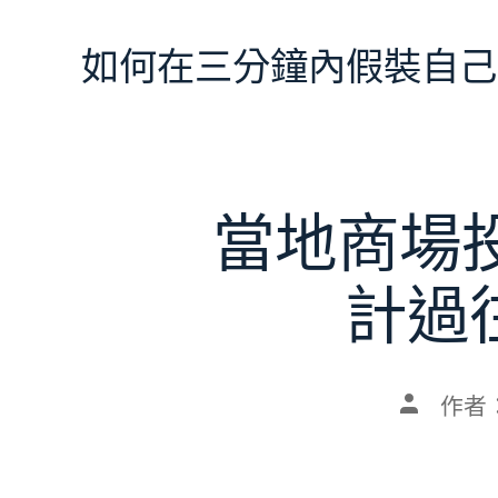
跳
至
如何在三分鐘內假裝自己
主
要
內
容
當地商場
計過
文
作者
章
作
者