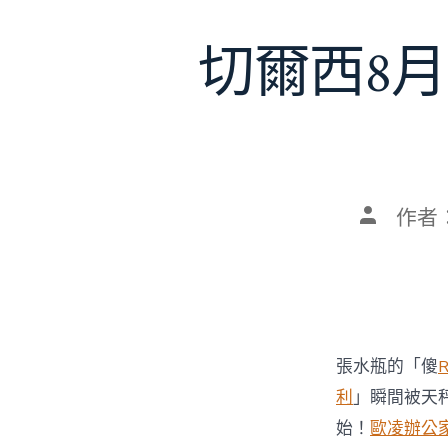
切爾西8月
文
作者
章
作
者
張水瓶的「傻
利
」瞬間被天
始！
歐凌辦公