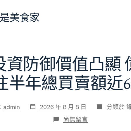
是美食家
投資防御價值凸顯 
往半年總買賣額近6
發
分
：
admin
2026 年 8 月 8 日
分類於
表
類
日
在
尚無留言
期
〈當
地