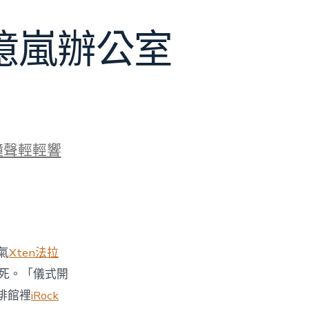
J億嵐辦公室
鐘聲輕輕響
氣
Xten法拉
死。「儀式開
啡館裡
iRock