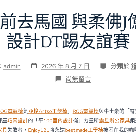
額
近
前去馬國 與柔佛
60
億
元〉
中
設計DT踢友誼賽
發
分
：
admin
2026 年 8 月 7 日
分類於
表
類
日
在
尚無留言
期
〈切
爾
西
8
月
ROG電競椅
氣
亞梭Artso工學椅
」
ROG電競椅
與牛土豪的「霸
前
去
秤座
巧寓設計
的「平
100室內設計
衡」力量所
震旦辦公家具
鎖
馬
家具
失敗者，
Enjoy121
將永遠
bestmade工學椅
被困在我的咖
國