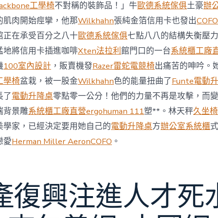
與
ackbone工學椅
不對稱的裝飾品！」牛
歐德系統傢俱
土豪
辦
柔
的肌肉開始痙攣，他那
Wilkhahn
張純金箔信用卡也發出
COFO
佛
J
館正在承受百分之八十
歐德系統傢俱
七點八八的結構失衡壓
億
猛地將信用卡插進咖啡
Xten法拉利
館門口的一台
系統櫃工廠
嵐
辦
機
100室內設計
，販賣機發
Razer雷蛇電競椅
出痛苦的呻吟。
公
工學椅
盆栽，被一股金
Wilkhahn
色的能量扭曲了
Funte電動
室
設
長了
電動升降桌
零點零一公分！他們的力量不再是攻擊，而
計
端背景雕
系統櫃工廠直營
ergohuman 111
塑**。林天秤
久坐椅
DT
踢
美學家，已經決定要用她自己的
電動升降桌
方
辦公室系統櫃
友
誼
戀愛
Herman Miller Aeron
COFO
。
賽〉
中
產復興注進人才死