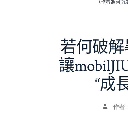
（作者為河南
若何破解暑
讓mobil
“成
文
作者
章
作
者