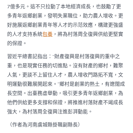
7億多元。這不只拉動了本地經濟成長，也鼓勵了更
多青年返鄉創業，發明失業職位，助力農人增收。更
好施展返鄉創業青年等人才的示范效應，構建更強盛
的人才支持系統
包養
，將為村落周全復興供給更堅實
的保證。
習近平總書記指出：“財產復興是村落復興的重中之
重，也是現實任務的切進點。沒有財產的鄉村，難聚
人氣，更談不上留住人才，農人增收門路拓不寬，文
明運動很難展開起來。”鄉村是創業的熱土，有遼闊成
長空間。出臺務虛舉動，吸引更多青年返鄉創業，為
他們供給更多支撐和保證，將推進村落財產不竭成長
強大，為村落周全復興注進彭湃動能。
（作者為河南虞城縣掛職副縣長）