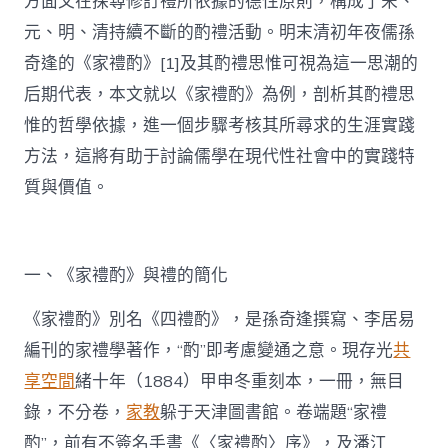
方面又在探尋修訂禮所依據的德性原則，構成了宋、
元、明、清持續不斷的酌禮活動。明末清初年夜儒孫
奇逢的《家禮酌》[1]及其酌禮思惟可視為這一思潮的
后期代表，本文就以《家禮酌》為例，剖析其酌禮思
惟的哲學依據，進一個步驟考核其所尋求的生涯實踐
方法，這將有助于討論儒學在現代性社會中的實踐特
質與價值。
一、《家禮酌》與禮的簡化
《家禮酌》別名《四禮酌》，是孫奇逢撰寫、李居易
編刊的家禮學著作，“酌”即考慮變通之意。現存光
共
享空間
緒十年（1884）甲申冬重刻本，一冊，無目
錄，不分卷，
家教
躲于天津圖書館。卷端題“家禮
酌”，前有不簽名手書《〈家禮酌〉序》，及潘江