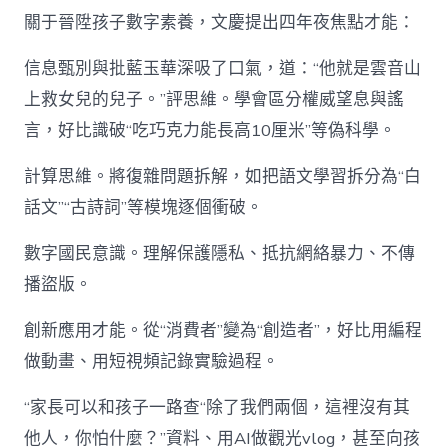
關于晉陞孩子數字素養，文慶提出四年夜焦點才能：
信息甄別與批藍玉華深吸了口氣，道：“他就是雲音山
上救女兒的兒子。”評思維。學會區分權威望息與謠
言，好比識破“吃巧克力能長高10厘米”等偽科學。
計算思維。將復雜問題拆解，如把語文學習拆分為“白
話文”“古詩詞”等模塊逐個衝破。
數字國民意識。理解保護隱私、抵抗網絡暴力、不傳
播盜版。
創新應用才能。從“消費者”變為“創造者”，好比用編程
做動畫、用短視頻記錄實驗過程。
“家長可以和孩子一路查“除了我們兩個，這裡沒有其
他人，你怕什麼？”資料、用AI做觀光vlog，甚至向孩