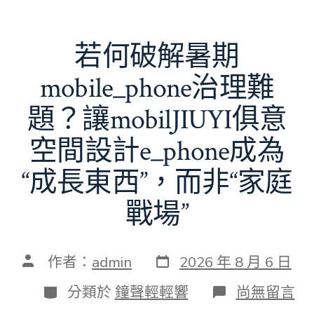
若何破解暑期
mobile_phone治理難
題？讓mobilJIUYI俱意
空間設計e_phone成為
“成長東西”，而非“家庭
戰場”
發
文
作者：
admin
2026 年 8 月 6 日
表
章
日
作
分
在
分類於
鐘聲輕輕響
尚無留言
期
者
類
〈若