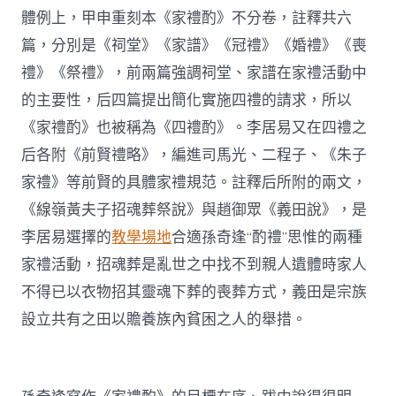
體例上，甲申重刻本《家禮酌》不分卷，註釋共六
篇，分別是《祠堂》《家譜》《冠禮》《婚禮》《喪
禮》《祭禮》，前兩篇強調祠堂、家譜在家禮活動中
的主要性，后四篇提出簡化實施四禮的請求，所以
《家禮酌》也被稱為《四禮酌》。李居易又在四禮之
后各附《前賢禮略》，編進司馬光、二程子、《朱子
家禮》等前賢的具體家禮規范。註釋后所附的兩文，
《線嶺黃夫子招魂葬祭說》與趙御眾《義田說》，是
李居易選擇的
教學場地
合適孫奇逢“酌禮”思惟的兩種
家禮活動，招魂葬是亂世之中找不到親人遺體時家人
不得已以衣物招其靈魂下葬的喪葬方式，義田是宗族
設立共有之田以贍養族內貧困之人的舉措。