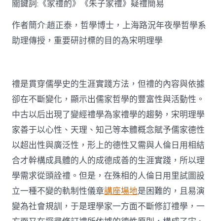
關鍵詞:《家禮酌》《朱子家禮》疑禮簡易
討〉
中
作者簡介:趙正泰，哲學博士，上海路況年夜學哲學系
助理傳授，重要研討標的目的為宋明理學
禮是貫穿儒學史的生涯實踐方法，但禮的內容與依據
卻在不斷變化，顯示出儒家哲學的豐富性與活動性。
中古以后出現了變經禮學為家禮學的趨勢，宋明理學
家善于以心性、天理、知己等本體概念賦予儒家德性
以超出性與廣泛性，形上的德性又需與人倫日用相結
合才幹構成具體的人的成德成善的生涯實踐，所以理
學需求從頭詮禮。但是，在殊相的人倫日用里試圖設
立一種不變的軌制性儀章
講座場地
是困難的，且易演
變為社會規訓，于是理學家一方面不斷修訂禮學，一