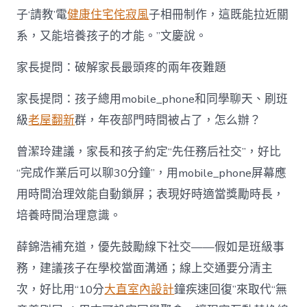
子‘請教’電
健康住宅
侘寂風
子相冊制作，這既能拉近關
系，又能培養孩子的才能。”文慶說。
家長提問：破解家長最頭疼的兩年夜難題
家長提問：孩子總用mobile_phone和同學聊天、刷班
級
老屋翻新
群，年夜部門時間被占了，怎么辦？
曾潔玲建議，家長和孩子約定“先任務后社交”，好比
“完成作業后可以聊30分鐘”，用mobile_phone屏幕應
用時間治理效能自動鎖屏；表現好時適當獎勵時長，
培養時間治理意識。
薛錦浩補充道，優先鼓勵線下社交——假如是班級事
務，建議孩子在學校當面溝通；線上交通要分清主
次，好比用“10分
大直室內設計
鐘疾速回復”來取代“無