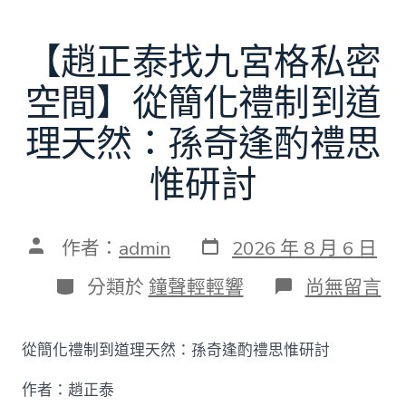
【趙正泰找九宮格私密
空間】從簡化禮制到道
理天然：孫奇逢酌禮思
惟研討
發
文
作者：
admin
2026 年 8 月 6 日
表
章
日
作
分
在
分類於
鐘聲輕輕響
尚無留言
期
者
類
〈【趙
正
泰
從簡化禮制到道理天然：孫奇逢酌禮思惟研討
找
九
作者：趙正泰
宮