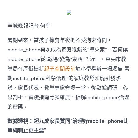
何
破
解
暑
羊城晚報記者 何寧
期
mobile_ph
治
暑期到來，當孩子擁有年夜把不受拘束時間，
理
mobile_phone再次成為家庭牴觸的“導火索”。若何讓
難
題？
mobile_phone從“戰場”變為“東西”？近日，東莞市教
讓
導局在厚街鎮新
親子空間設計
塘小學舉辦一場聚焦“暑
mobilJIUYI
俱
期mobile_phone科學治理”的家庭教導沙龍引發熱
意
議，家長代表、教導專家齊聚一堂，從數據調研、心
空
間
思剖析、實踐指南等多維度，拆解mobile_phone治理
設
計
的密碼。
e_phone
成
數據透視：超九成家長贊同“治理好mobile_phone比
為
單純制止更主要”
“成