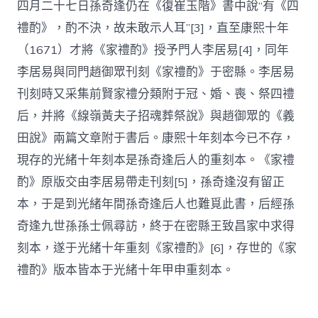
四月二十七日孫奇逢仍在《復崔玉階》書中說“有《四
禮酌》，酌不決，故未敢示人耳”[3]，直至康熙十年
（1671）才將《家禮酌》授予門人李居易[4]，同年
李居易與同門趙御眾刊刻《家禮酌》于密縣。李居易
刊刻時又采集前賢家禮分類附于冠、婚、喪、祭四禮
后，并將《線嶺黃夫子招魂葬祭說》與趙御眾的《義
田說》兩篇文章附于書后。康熙十年刻本今已不存，
現存的光緒十年刻本是孫奇逢后人的重刻本。《家禮
酌》原版交由李居易帶走刊刻[5]，孫奇逢沒有留正
本，于是到光緒年間孫奇逢后人也難覓此書，后經孫
奇逢九世孫孫士佩尋訪，終于在密縣王致昌家中求得
刻本，遂于光緒十年重刻《家禮酌》[6]，存世的《家
禮酌》版本皆本于光緒十年甲申重刻本。