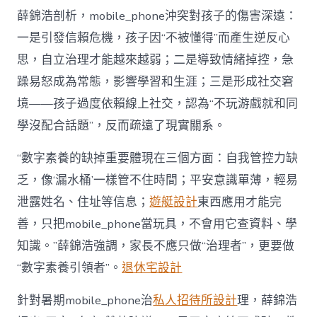
薛錦浩剖析，mobile_phone沖突對孩子的傷害深遠：
一是引發信賴危機，孩子因“不被懂得”而產生逆反心
思，自立治理才能越來越弱；二是導致情緒掉控，急
躁易怒成為常態，影響學習和生涯；三是形成社交窘
境——孩子過度依賴線上社交，認為“不玩游戲就和同
學沒配合話題”，反而疏遠了現實關系。
“數字素養的缺掉重要體現在三個方面：自我管控力缺
乏，像‘漏水桶’一樣管不住時間；平安意識單薄，輕易
泄露姓名、住址等信息；
遊艇設計
東西應用才能完
善，只把mobile_phone當玩具，不會用它查資料、學
知識。”薛錦浩強調，家長不應只做“治理者”，更要做
“數字素養引領者”。
退休宅設計
針對暑期mobile_phone治
私人招待所設計
理，薛錦浩