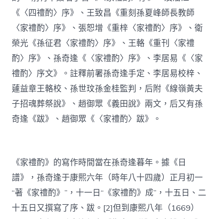
《〈四禮酌〉序》、王致昌《重刻孫夏峰師長教師
〈家禮酌〉序》、張恕增《重梓〈家禮酌〉序》、衛
榮光《孫征君〈家禮酌〉序》、王輅《重刊〈家禮
酌〉序》、孫奇逢《〈家禮酌〉序》、李居易《〈家
禮酌〉序文》。註釋前署孫奇逢手定、李居易校梓、
蘧益章王輅校、孫世玟孫金桂監判，后附《線嶺黃夫
子招魂葬祭說》、趙御眾《義田說》兩文，后又有孫
奇逢《跋》、趙御眾《〈家禮酌〉跋》。
《家禮酌》的寫作時間當在孫奇逢暮年。據《日
譜》，孫奇逢于康熙六年（時年八十四歲）正月初一
“著《家禮酌》”，十一日“《家禮酌》成”，十五日、二
十五日又撰寫了序、跋。[2]但到康熙八年（1669）