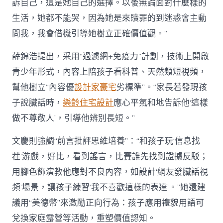
訴自己，這是她自己的選擇。以後無論面對什麼樣的
生活，她都不能哭，因為她是來贖罪的到迷惑會主動
問我，我會借機引導她樹立正確價值觀。”
薛錦浩提出，采用“過濾網+免疫力”計劃，技術上開啟
青少年形式，內容上陪孩子看科普、天然類短視頻，
幫他樹立“內容優
設計家豪宅
劣標準”。“家長若發現孩
子說臟話時，
樂齡住宅設計
應心平氣和地告訴他‘這樣
做不尊敬人’，引導他辨別長短。”
文慶則強調“前言批評思維培養”：“和孩子玩‘信息找
茬’游戲，好比，看到謠言，比賽誰先找到證據反駁；
用腳色飾演教他應對不良內容，如設計‘網友發臟話視
頻’場景，讓孩子練習‘我不喜歡這樣的表達’。”她還建
議用“美德幣”來激勵正向行為：孩子應用禮貌用語可
兌換家庭露營等活動，重塑價值認知。