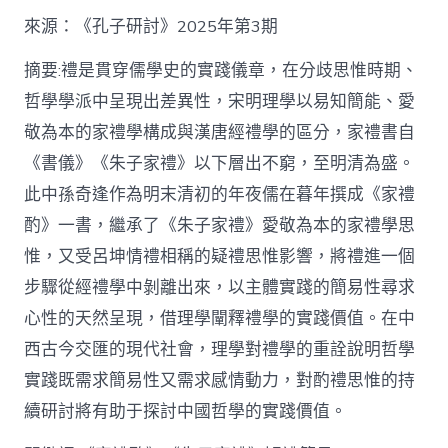
格
私
來源：《孔子研討》2025年第3期
密
空
摘要:禮是貫穿儒學史的實踐儀章，在分歧思惟時期、
間】
哲學學派中呈現出差異性，宋明理學以易知簡能、愛
從
簡
敬為本的家禮學構成與漢唐經禮學的區分，家禮書自
化
《書儀》《朱子家禮》以下層出不窮，至明清為盛。
禮
制
此中孫奇逢作為明末清初的年夜儒在暮年撰成《家禮
到
道
酌》一書，繼承了《朱子家禮》愛敬為本的家禮學思
理
惟，又受呂坤情禮相稱的疑禮思惟影響，將禮進一個
天
然：
步驟從經禮學中剝離出來，以主體實踐的簡易性尋求
孫
心性的天然呈現，借理學闡釋禮學的實踐價值。在中
奇
逢
西古今交匯的現代社會，理學對禮學的重詮說明哲學
酌
實踐既需求簡易性又需求感情動力，對酌禮思惟的持
禮
思
續研討將有助于探討中國哲學的實踐價值。
惟
研