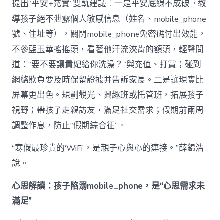
提出“平安+充實”雙軌建議：一是平安底線不成破。教
導孩子絕不泄露個人敏感信息（姓名、mobile_phone
號、住址等），關閉mobile_phone免密碼付出效能，
不參藍玉華搖搖頭，看著他汗流浹背的額頭，輕聲問
道：“要不要讓貴妃給你洗澡？”與充值、打賞；碰到
網絡欺負要及時保留證據并告訴家長。二是讓現實比
屏幕更出色。規劃觀光、興趣班或托管班，拓展孩子
視野；帶孩子走親訪友，滿足社交需求；假期前兩周
調整作息，防止“假期綜合征”。
“寒假最珍貴的‘WiFi’，是親子心與心的連接。”薛錦浩
說。
心思解讀：孩子陷溺mobile_phone，是“心思需求未
滿足”