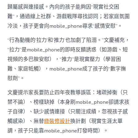
歸屬感與連接感。內向的孩子能夠因“現實社交困
難”，通過線上社群、游戲戰隊尋找認同；若家庭氛圍
冷淡，孩子更會向mobile_phone尋求“感情安慰”。
“行為動機的‘拉力’和‘推力’也加劇了陷溺。”文慶補充，
“拉力”是mobile_phone的即時反饋誘惑（如游戲、短
視頻的多巴胺安慰），“推力”是現實壓力（學習困
難、家庭牴觸），mobile_phone成了孩子的“數字撫
慰劑”。
文慶提示家長要防止四年夜教導誤區：堵疏掉衡（只
禁不論）、榜樣缺掉（本身刷mobile_phone卻請求孩
子自律）、缺少感情連接（只關注成績，忽視孩子感
觸感染）、無替
綠裝修設計
換計劃（現實生涯太單
調，孩子只能靠mobile_phone打發時間）。