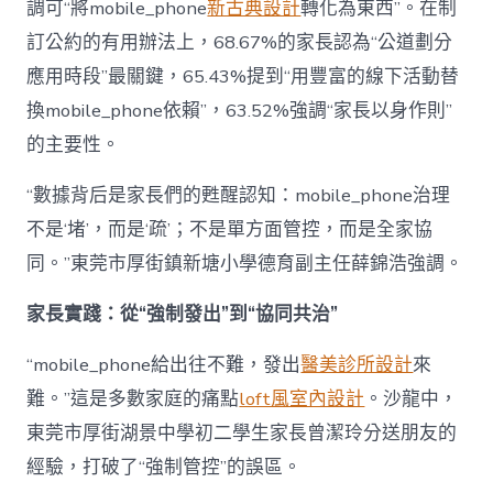
調可“將mobile_phone
新古典設計
轉化為東西”。在制
訂公約的有用辦法上，68.67%的家長認為“公道劃分
應用時段”最關鍵，65.43%提到“用豐富的線下活動替
換mobile_phone依賴”，63.52%強調“家長以身作則”
的主要性。
“數據背后是家長們的甦醒認知：mobile_phone治理
不是‘堵’，而是‘疏’；不是單方面管控，而是全家協
同。”東莞市厚街鎮新塘小學德育副主任薛錦浩強調。
家長實踐：從“強制發出”到“協同共治”
“mobile_phone給出往不難，發出
醫美診所設計
來
難。”這是多數家庭的痛點
loft風室內設計
。沙龍中，
東莞市厚街湖景中學初二學生家長曾潔玲分送朋友的
經驗，打破了“強制管控”的誤區。