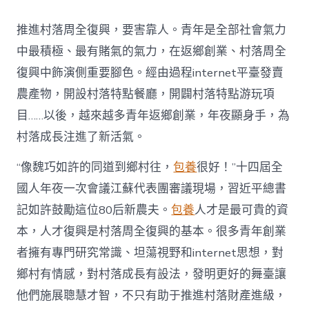
村
落
推進村落周全復興，要害靠人。青年是全部社會氣力
財
產
中最積極、最有賭氣的氣力，在返鄉創業、村落周全
復
復興中飾演側重要腳色。經由過程internet平臺發賣
興
注
農產物，開設村落特點餐廳，開闢村落特點游玩項
進
目……以後，越來越多青年返鄉創業，年夜顯身手，為
人
才
村落成長注進了新活氣。
死
水
“像魏巧如許的同道到鄉村往，
包養
很好！”十四屆全
甜
心
國人年夜一次會議江蘇代表團審議現場，習近平總書
寶
記如許鼓勵這位80后新農夫。
包養
人才是最可貴的資
物
查
本，人才復興是村落周全復興的基本。很多青年創業
包
者擁有專門研究常識、坦蕩視野和internet思想，對
養
網
鄉村有情感，對村落成長有設法，發明更好的舞臺讓
_
他們施展聰慧才智，不只有助于推進村落財產進級，
中