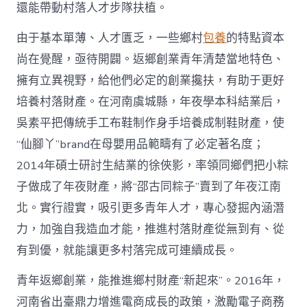
國
還能帶動村落人才步隊扶植。
網〉
中
由于基本單薄、人才匱乏，一些鄉村
包養
的特點資本
尚在覺醒，亟待開闢。返鄉創業青年清楚當地特色、
擁有立異視野，給他們必定的創業攙扶，有助于更好
培養村落財產。在河南虞城縣，年夜學本科結業后，
吳素平把傳統手工布鞋制作身手培養成制鞋財產，使
“仙腳丫”brand在母嬰用品範疇有了必定著名度；
2014年碩士研討生結業的徐俠影，率領同鄉們把小粽
子做成了年夜財產，將“邵古同粽子”賣到了年夜江南
北。實行證實，吸引更多青年人才，專心發掘內涵潛
力，加強自我造血才能，推進村落財產從無到有、從
有到優，就能讓更多村落完成可連續成長。
青年返鄉創業，能推進鄉村財產“新起來”。2016年，
河南省出臺鼎力增進電商成長的政策，激勵電子商務