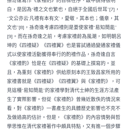
孫奇逢寫作《家禮酌》的目標在序、跋中說得很明
白，是因為“禮之文也繁也，自絕于全國后世耳”[7]，
“文公亦云‘凡禮有本有文’，愛敬，其本也；儀章，其
文也”[8]，孫奇逢考慮四禮則是要使家禮“易知簡能”
[9]。而在孫奇逢之前，考慮家禮蔚為風潮，如明朝呂
坤的《四禮疑》《四禮翼》也是嘗試通過變通家禮儀
式以使家禮活動獲得奉行的酌禮作品，孫奇逢自言
《家禮酌》恰是在《四禮疑》的基礎上撰寫的。並
且，為重刻《家禮酌》供給原刻本的王致昌家所用的
家禮書就是《四禮疑》《四禮翼》與《家禮酌》，可
見這種“易知簡能”的家禮學對清代士紳的生涯方法產
生了實際影響。但從《家禮酌》曾幾近散佚的情況來
看，對《家禮酌》一書產生的具體歷史影響也不克不
及做過高的估計。但是，《家禮酌》的內容情勢與哲
學思惟在清代家禮著作中頗具特點，又有進一個步驟