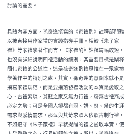
討論的需要。
具體內容方面，孫奇逢撰寫的《家禮酌》註釋部門難
以被直接用作家禮的實踐指導手冊。相較《朱子家
禮》等家禮學著作而言，《家禮酌》註釋篇幅較短，
也沒有詳細說明四禮活動的細則，其重要目標是闡釋
簡化家禮的公道性，這是孫奇逢酌禮思惟在一眾家禮
學著作中的特別之處。其實，孫奇逢的意圖本就不是
撰寫家禮規范，而是要指落發禮活動的本質是愛敬之
心。古禮繁瑣，貧賤之家又無力行禮，廢棄古禮漸成
必定之勢；可是全國人卻都有冠、婚、喪、祭的生涯
需求與感情需求，那么與其苛求眾人依照古制行禮，
不如遵守《朱子家禮》早就提醒的禮之愛敬本實，使
人發愛敬之心，行易知簡能之禮。所以，孫奇逢在