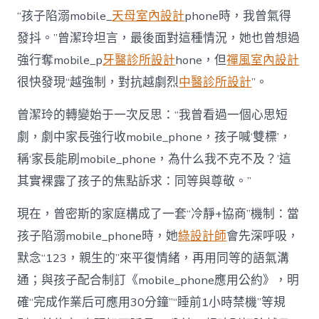
“孩子陷溺mobile_
天母室內設計
phone時，我曾氣得
發抖。”曾潔玲坦言，最後面對這種情況，她也曾想過
強行奪mobile_p
牙醫診所設計
hone，但
禪風室內設計
很快發現“越強制，對抗越劇烈
中醫診所設計
”。
曾潔玲的轉變始于一次反思：“我曾看過一個心思短
劇，劇中家長強行收mobile_phone，孩子喊‘雙標’，
稱‘家長能刷mobile_phone，為什么我不克不及？’這
其實裸露了孩子的焦點訴求：同等與尊敬。”
現在，曾密斯的家庭構成了一套“冷靜+協商”機制：當
孩子陷溺mobile_phone時，她
綠設計師
會先深呼吸，
默念“123，親生的”來平復情緒，再用同等的語氣溝
通；與孩子配合制訂《mobile_phone應用公約》，明
確“完成作業后可應用30分鐘”“睡前1小時禁機”等規