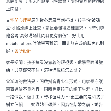
意義刷屏”；周末可設定同學聚會，讓現實互動替換線
上閑聊。
文
空間心理學
慶則從心思層面剖析道，孩子怕“被孤
立”才陷溺線上社交。家長要懂得這種需求，同時引導
他發現“高效溝通比閑聊更有價值”，好比用
mobile_phone討論學習難題，而非無意義的臉色包刷
屏。
會所設計
家長提問：孩子總看沒意義的短視頻，還學里面說臟
話，最基礎管不住。這種情況該怎么辦？
曾潔玲的做法是，開啟抖音青少年形式，用家長守護
東西過濾不良內容；同時豐富孩子的線下生涯，好比
一路做飯、做手工，轉移留意力。“更主要的是和孩子
樹立信賴——她碰她不想哭，因為在結婚之前，她告