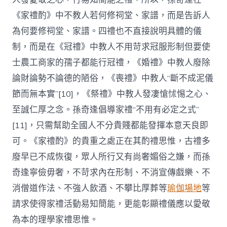
《家禮酌》中不教人若何修祠堂、家譜，而是告訴人
為何要修祠堂、家譜。四禮也不直接說明具體的儀
制，而是在《冠禮》中教人不用苛求冠服形制但要使
士農工商家的孺子都能行冠禮，《婚禮》中教人廢除
論財論勢不論德的陋俗，《喪禮》中教人“斷不成泥儀
節而無本實”[10]，《祭禮》中教人發凄愴怵惕之心、
至誠仁厚之念。孫奇逢倡導家禮“不用有必定之式”
[11]，只需幫助全國人不分貴賤都能發揮本意天良即
可。《家禮酌》的貴重之處正在其酌禮思惟，古禮多
廢早已不成恢復，眾人所行又有尚奢媚俗之嫌，而孫
奇逢寧儉毋奢，不苛求內在形制、不消宣傳戲樂、不
消僧道作法、不強人飲酒、不攀比厚葬等
瑜伽場地
等
請求使得家禮活動易知簡能，更能彰顯禮儀應以愛敬
為本的理學家禮思惟。