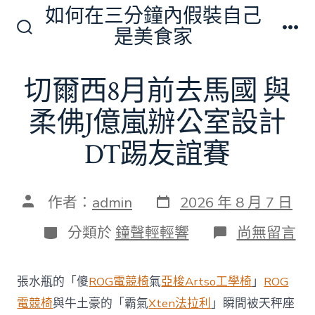
跳
如何在三分鐘內假裝自己
至
是美食家
搜
選
主
尋
單
切
要
切爾西8月前去馬國 與
換
內
開
關
柔佛J億嵐辦公室設計
容
DT踢友誼賽
發
文
作者：
admin
2026 年 8 月 7 日
表
章
日
作
分
在
分類於
鐘聲輕輕響
尚無留言
期
者
類
〈切
爾
西
張水瓶的「傻
ROG電競椅
氣
亞梭Artso工學椅
」
ROG
8
月
電競椅
與牛土豪的「霸氣
Xten法拉利
」瞬間被天秤座