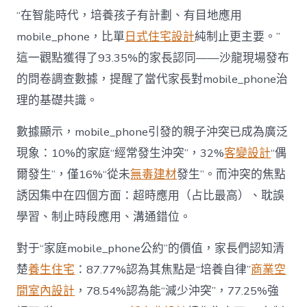
長
東
“在智能時代，培養孩子有計劃、有目地應用
西”，
mobile_phone，比單
日式住宅設計
純制止更主要。”
而
非
這一觀點獲得了93.35%的家長認同——沙龍現場發布
“家
的問卷調查數據，提醒了當代家長對mobile_phone治
庭
戰
理的基礎共識。
場”〉
中
數據顯示，mobile_phone引發的親子沖突已成為廣泛
現象：10%的家庭“經常發生沖突”，32%
客變設計
“偶
爾發生”，僅16%“從未
無毒建材
發生”。而沖突的焦點
誘因集中在四個方面：超時應用（占比最高）、耽誤
學習、制止時段應用、溝通錯位。
對于“家庭mobile_phone公約”的價值，家長們認知清
楚
養生住宅
：87.77%認為其焦點是“培養自律”
商業空
間室內設計
，78.54%認為能“減少沖突”，77.25%強