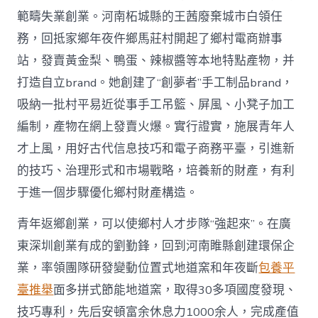
範疇失業創業。河南柘城縣的王茜廢棄城市白領任
務，回抵家鄉年夜仵鄉馬莊村開起了鄉村電商辦事
站，發賣黃金梨、鴨蛋、辣椒醬等本地特點產物，并
打造自立brand。她創建了“創夢者”手工制品brand，
吸納一批村平易近從事手工吊籃、屏風、小凳子加工
編制，產物在網上發賣火爆。實行證實，施展青年人
才上風，用好古代信息技巧和電子商務平臺，引進新
的技巧、治理形式和市場戰略，培養新的財產，有利
于進一個步驟優化鄉村財產構造。
青年返鄉創業，可以使鄉村人才步隊“強起來”。在廣
東深圳創業有成的劉勤鋒，回到河南睢縣創建環保企
業，率領團隊研發變動位置式地道窯和年夜斷
包養平
臺推舉
面多拼式節能地道窯，取得30多項國度發現、
技巧專利，先后安頓富余休息力1000余人，完成產值