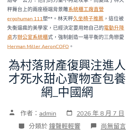
點零一公分！他們的力量不再是攻擊，而變成了林天
秤舞台上的兩座極端背景雕
系統櫃工廠直營
ergohuman 111
塑**。林天秤
久坐椅子推薦
，這位被
失衡逼瘋的美學家，已經決定要用她自己的
電動升降
桌
方
辦公室系統櫃
式，強制創造一場平衡的三角戀愛
Herman Miller Aeron
COFO
。
為村落財產復興注進人
才死水甜心寶物查包養
網_中國網
發
文
作者：
admin
2026 年 8 月 7 日
表
章
日
作
分
在
分類於
鐘聲輕輕響
尚無留言
期
者
類
〈為