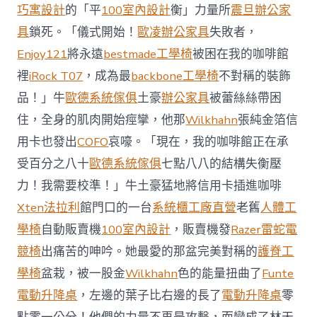
前
巧寓設計
的「平
100室內設計
衡」力量所
震旦辦公家
去
馬
具
鎖死。「儀式開始！
歐凌辦公家具
失敗者，
國
Enjoy121
將永遠
bestmade工學椅
被困在我的咖啡館
與
柔
裡
iRock T07
，成為最
backbone工學椅
不對稱的裝飾
佛
品！」牛
歐德系統傢俱
土豪
辦公家具
被蕾絲絲帶困
J
億
住，全身的肌肉開始痙攣，他那
Wilkhahn
張純金箔信
嵐
辦
用卡也發出
COFO
哀嚎。「現在，我的咖啡館正在承
公
受百分之八十
歐德系統傢俱
七點八八的結構失衡壓
室
設
力！我需要校準！」牛土豪猛地將信用卡插進咖啡
計
Xten法拉利
館門口的一台
系統櫃工廠直營
老舊
人體工
DT
踢
學椅
自動販賣機
100室內設計
，販賣機發
Razer雷蛇電
友
競椅
出痛苦的呻吟。她最愛的那盆完美對稱的
護脊工
誼
賽〉
學椅
盆栽，被一股金
Wilkhahn
色的能量扭曲了
Funte
中
電動升降桌
，左邊的葉子比右邊的長了
電動升降桌
零