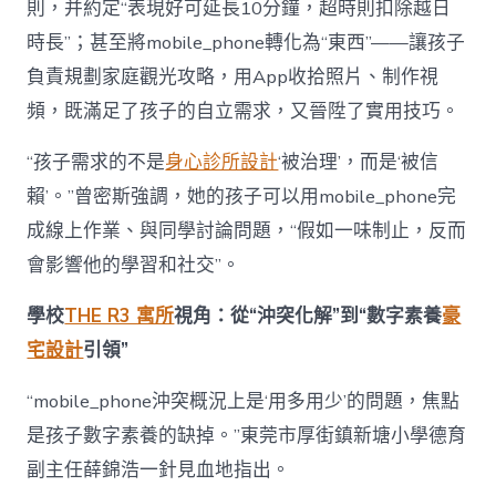
則，并約定“表現好可延長10分鐘，超時則扣除越日
時長”；甚至將mobile_phone轉化為“東西”——讓孩子
負責規劃家庭觀光攻略，用App收拾照片、制作視
頻，既滿足了孩子的自立需求，又晉陞了實用技巧。
“孩子需求的不是
身心診所設計
‘被治理’，而是‘被信
賴’。”曾密斯強調，她的孩子可以用mobile_phone完
成線上作業、與同學討論問題，“假如一味制止，反而
會影響他的學習和社交”。
學校
THE R3 寓所
視角：從“沖突化解”到“數字素養
豪
宅設計
引領”
“mobile_phone沖突概況上是‘用多用少’的問題，焦點
是孩子數字素養的缺掉。”東莞市厚街鎮新塘小學德育
副主任薛錦浩一針見血地指出。