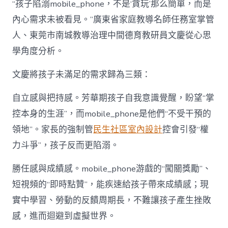
“孩子陷溺mobile_phone，不是‘貪玩’那么簡單，而是
內心需求未被看見。”廣東省家庭教導名師任務室掌管
人、東莞市南城教導治理中間德育教研員文慶從心思
學角度分析。
文慶將孩子未滿足的需求歸為三類：
自立感與把持感。芳華期孩子自我意識覺醒，盼望“掌
控本身的生涯”，而mobile_phone是他們“不受干預的
領地”。家長的強制管
民生社區室內設計
控會引發“權
力斗爭”，孩子反而更陷溺。
勝任感與成績感。mobile_phone游戲的“闖關獎勵”、
短視頻的“即時點贊”，能疾速給孩子帶來成績感；現
實中學習、勞動的反饋周期長，不難讓孩子產生挫敗
感，進而迴避到虛擬世界。