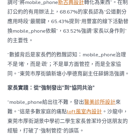
調可“將mobile_phone
新古典設計
轉化為東西”。在制
訂公約的有用辦法上，68.67%的家長認為“公道劃分
應用時段”最關鍵，65.43%提到“用豐富的線下活動替
換mobile_phone依賴”，63.52%強調“家長以身作則”
的主要性。
“數據背后是家長們的甦醒認知：mobile_phone治理
不是‘堵’，而是‘疏’；不是單方面管控，而是全家協
同。”東莞市厚街鎮新塘小學德育副主任薛錦浩強調。
家長實踐：從“強制發出”到“協同共治”
“mobile_phone給出往不難，發出
醫美診所設計
來
難。”這是多數家庭的痛點
loft風室內設計
。沙龍中，
東莞市厚街湖景中學初二學生家長曾潔玲分送朋友的
經驗，打破了“強制管控”的誤區。