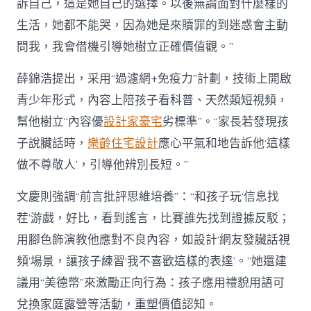
訴自己，這是她自己的選擇。以後無論面對什麼樣的
生活，她都不能哭，因為她是來贖罪的到迷惑會主動
問我，我會借機引導她樹立正確價值觀。”
薛錦浩提出，采用“過濾網+免疫力”計劃，技術上開啟
青少年形式，內容上陪孩子看科普、天然類短視頻，
幫他樹立“內容優
設計家豪宅
劣標準”。“家長若發現孩
子說臟話時，
樂齡住宅設計
應心平氣和地告訴他‘這樣
做不尊敬人’，引導他辨別長短。”
文慶則強調“前言批評思維培養”：“和孩子玩‘信息找
茬’游戲，好比，看到謠言，比賽誰先找到證據反駁；
用腳色飾演教他應對不良內容，如設計‘網友發臟話視
頻’場景，讓孩子練習‘我不喜歡這樣的表達’。”她還建
議用“美德幣”來激勵正向行為：孩子應用禮貌用語可
兌換家庭露營等活動，重塑價值認知。