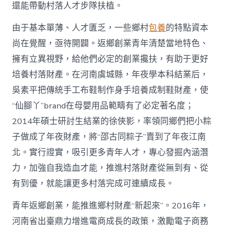
國
還能帶動村落人才步隊扶植。
網〉
中
由于基本單薄、人才匱乏，一些鄉村
包養
的特點資本
尚在覺醒，亟待開闢。返鄉創業青年清楚當地特色、
擁有立異視野，給他們必定的創業攙扶，有助于更好
培養村落財產。在河南虞城縣，年夜學本科結業后，
吳素平把傳統手工布鞋制作身手培養成制鞋財產，使
“仙腳丫”brand在母嬰用品範疇有了必定著名度；
2014年碩士研討生結業的徐俠影，率領同鄉們把小粽
子做成了年夜財產，將“邵古同粽子”賣到了年夜江南
北。實行證實，吸引更多青年人才，專心發掘內涵潛
力，加強自我造血才能，推進村落財產從無到有、從
有到優，就能讓更多村落完成可連續成長。
青年返鄉創業，能推進鄉村財產“新起來”。2016年，
河南省出臺鼎力增進電商成長的政策，激勵電子商務