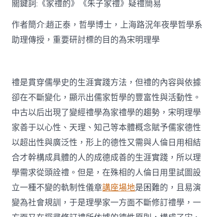
關鍵詞:《家禮酌》《朱子家禮》疑禮簡易
討〉
中
作者簡介:趙正泰，哲學博士，上海路況年夜學哲學系
助理傳授，重要研討標的目的為宋明理學
禮是貫穿儒學史的生涯實踐方法，但禮的內容與依據
卻在不斷變化，顯示出儒家哲學的豐富性與活動性。
中古以后出現了變經禮學為家禮學的趨勢，宋明理學
家善于以心性、天理、知己等本體概念賦予儒家德性
以超出性與廣泛性，形上的德性又需與人倫日用相結
合才幹構成具體的人的成德成善的生涯實踐，所以理
學需求從頭詮禮。但是，在殊相的人倫日用里試圖設
立一種不變的軌制性儀章
講座場地
是困難的，且易演
變為社會規訓，于是理學家一方面不斷修訂禮學，一