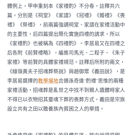
體例上，甲申重刻本《家禮酌》不分卷，註釋共六
篇，分別是《祠堂》《家譜》《冠禮》《婚禮》《喪
禮》《祭禮》，前兩篇強調祠堂、家譜在家禮活動中
的主要性，后四篇提出簡化實施四禮的請求，所以
《家禮酌》也被稱為《四禮酌》。李居易又在四禮之
后各附《前賢禮略》，編進司馬光、二程子、《朱子
家禮》等前賢的具體家禮規范。註釋后所附的兩文，
《線嶺黃夫子招魂葬祭說》與趙御眾《義田說》，是
李居易選擇的
教學場地
合適孫奇逢“酌禮”思惟的兩種
家禮活動，招魂葬是亂世之中找不到親人遺體時家人
不得已以衣物招其靈魂下葬的喪葬方式，義田是宗族
設立共有之田以贍養族內貧困之人的舉措。