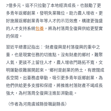
7億多元。這不只拉動了本地經濟成長，也鼓勵了更
多青年返鄉創業，發明失業職位，助力農人增收。更
好施展返鄉創業青年等人才的示范效應，構建更強盛
的人才支持系統
包養
，將為村落周全復興供給更堅實
的保證。
習近平總書記指出：“財產復興是村落復興的重中之
重，也是現實任務的切進點。沒有財產的鄉村，難聚
人氣，更談不上留住人才，農人增收門路拓不寬，文
明運動很難展開起來。”鄉村是創業的熱土，有遼闊成
長空間。出臺務虛舉動，吸引更多青年返鄉創業，為
他們供給更多支撐和保證，將推進村落財產不竭成長
強大，為村落周全復興注進彭湃動能。
（作者為河南虞城縣掛職副縣長）