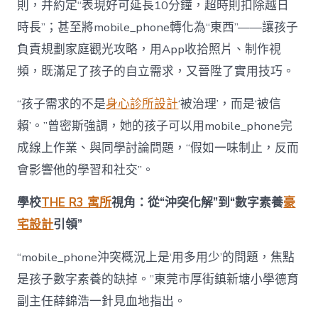
則，并約定“表現好可延長10分鐘，超時則扣除越日
時長”；甚至將mobile_phone轉化為“東西”——讓孩子
負責規劃家庭觀光攻略，用App收拾照片、制作視
頻，既滿足了孩子的自立需求，又晉陞了實用技巧。
“孩子需求的不是
身心診所設計
‘被治理’，而是‘被信
賴’。”曾密斯強調，她的孩子可以用mobile_phone完
成線上作業、與同學討論問題，“假如一味制止，反而
會影響他的學習和社交”。
學校
THE R3 寓所
視角：從“沖突化解”到“數字素養
豪
宅設計
引領”
“mobile_phone沖突概況上是‘用多用少’的問題，焦點
是孩子數字素養的缺掉。”東莞市厚街鎮新塘小學德育
副主任薛錦浩一針見血地指出。