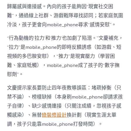
歸屬感與連接感。內向的孩子能夠因“現實社交困
難”，通過線上社群、游戲戰隊尋找認同；若家庭氛圍
冷淡，孩子更會向mobile_phone尋求“感情安慰”。
“行為動機的‘拉力’和‘推力’也加劇了陷溺。”文慶補充，
“拉力”是mobile_phone的即時反饋誘惑（如游戲、短
視頻的多巴胺安慰），“推力”是現實壓力（學習困
難、家庭牴觸），mobile_phone成了孩子的“數字撫
慰劑”。
文慶提示家長要防止四年夜教導誤區：堵疏掉衡（只
禁不論）、榜樣缺掉（本身刷mobile_phone卻請求孩
子自律）、缺少感情連接（只關注成績，忽視孩子感
觸感染）、無替
綠裝修設計
換計劃（現實生涯太單
調，孩子只能靠mobile_phone打發時間）。