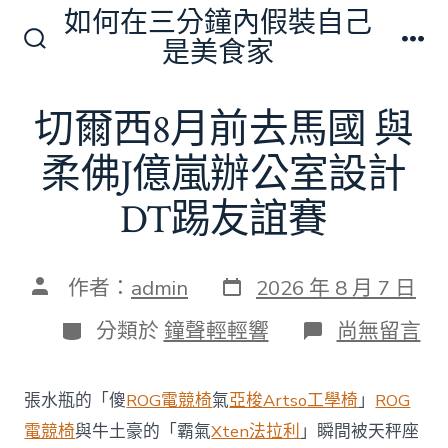
跳
如何在三分鐘內假裝自己
至
是美食家
搜
選
主
尋
單
切
要
切爾西8月前去馬國 與
換
內
開
關
柔佛J億嵐辦公室設計
容
DT踢友誼賽
發
文
作者：
admin
2026 年 8 月 7 日
表
章
日
作
分
在
分類於
鐘聲輕輕響
尚無留言
期
者
類
〈切
爾
西
張水瓶的「傻
ROG電競椅
氣
亞梭Artso工學椅
」
ROG
8
月
電競椅
與牛土豪的「霸氣
Xten法拉利
」瞬間被天秤座