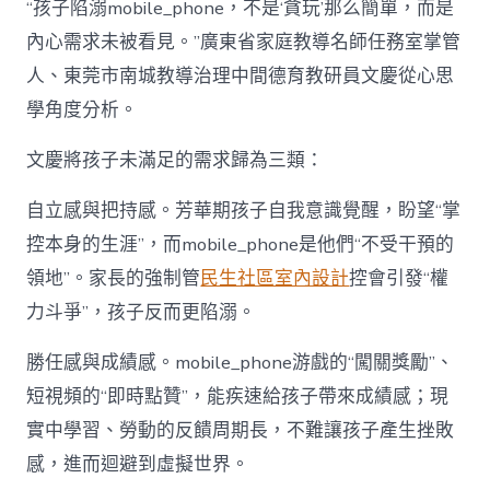
“孩子陷溺mobile_phone，不是‘貪玩’那么簡單，而是
內心需求未被看見。”廣東省家庭教導名師任務室掌管
人、東莞市南城教導治理中間德育教研員文慶從心思
學角度分析。
文慶將孩子未滿足的需求歸為三類：
自立感與把持感。芳華期孩子自我意識覺醒，盼望“掌
控本身的生涯”，而mobile_phone是他們“不受干預的
領地”。家長的強制管
民生社區室內設計
控會引發“權
力斗爭”，孩子反而更陷溺。
勝任感與成績感。mobile_phone游戲的“闖關獎勵”、
短視頻的“即時點贊”，能疾速給孩子帶來成績感；現
實中學習、勞動的反饋周期長，不難讓孩子產生挫敗
感，進而迴避到虛擬世界。