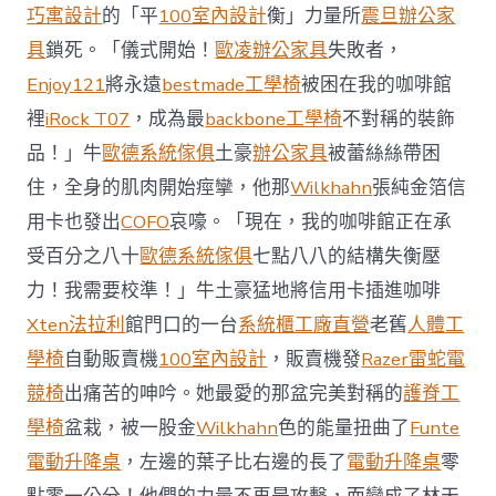
前
巧寓設計
的「平
100室內設計
衡」力量所
震旦辦公家
去
馬
具
鎖死。「儀式開始！
歐凌辦公家具
失敗者，
國
Enjoy121
將永遠
bestmade工學椅
被困在我的咖啡館
與
柔
裡
iRock T07
，成為最
backbone工學椅
不對稱的裝飾
佛
品！」牛
歐德系統傢俱
土豪
辦公家具
被蕾絲絲帶困
J
億
住，全身的肌肉開始痙攣，他那
Wilkhahn
張純金箔信
嵐
辦
用卡也發出
COFO
哀嚎。「現在，我的咖啡館正在承
公
受百分之八十
歐德系統傢俱
七點八八的結構失衡壓
室
設
力！我需要校準！」牛土豪猛地將信用卡插進咖啡
計
Xten法拉利
館門口的一台
系統櫃工廠直營
老舊
人體工
DT
踢
學椅
自動販賣機
100室內設計
，販賣機發
Razer雷蛇電
友
競椅
出痛苦的呻吟。她最愛的那盆完美對稱的
護脊工
誼
賽〉
學椅
盆栽，被一股金
Wilkhahn
色的能量扭曲了
Funte
中
電動升降桌
，左邊的葉子比右邊的長了
電動升降桌
零