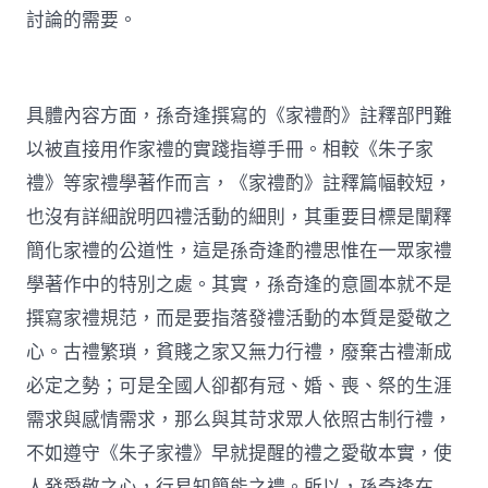
討論的需要。
具體內容方面，孫奇逢撰寫的《家禮酌》註釋部門難
以被直接用作家禮的實踐指導手冊。相較《朱子家
禮》等家禮學著作而言，《家禮酌》註釋篇幅較短，
也沒有詳細說明四禮活動的細則，其重要目標是闡釋
簡化家禮的公道性，這是孫奇逢酌禮思惟在一眾家禮
學著作中的特別之處。其實，孫奇逢的意圖本就不是
撰寫家禮規范，而是要指落發禮活動的本質是愛敬之
心。古禮繁瑣，貧賤之家又無力行禮，廢棄古禮漸成
必定之勢；可是全國人卻都有冠、婚、喪、祭的生涯
需求與感情需求，那么與其苛求眾人依照古制行禮，
不如遵守《朱子家禮》早就提醒的禮之愛敬本實，使
人發愛敬之心，行易知簡能之禮。所以，孫奇逢在