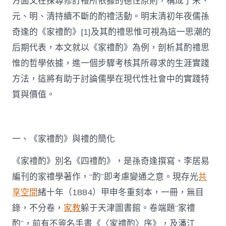
方面又在探尋修訂禮所依據的德性原則，構成了宋、
元、明、清持續不斷的酌禮活動。明末清初年夜儒孫
奇逢的《家禮酌》[1]及其酌禮思惟可視為這一思潮的
后期代表，本文就以《家禮酌》為例，剖析其酌禮思
惟的哲學依據，進一個步驟考核其所尋求的生涯實踐
方法，這將有助于討論儒學在現代性社會中的實踐特
質與價值。
一、《家禮酌》與禮的簡化
《家禮酌》別名《四禮酌》，是孫奇逢撰寫、李居易
編刊的家禮學著作，“酌”即考慮變通之意。現存光
共
享空間
緒十年（1884）甲申冬重刻本，一冊，無目
錄，不分卷，
家教
躲于天津圖書館。卷端題“家禮
酌”，前有不簽名手書《〈家禮酌〉序》，及潘江