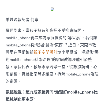
何
破
解
暑
羊城晚報記者 何寧
期
mobile_ph
治
暑期到來，當孩子擁有年夜把不受拘束時間，
理
mobile_phone再次成為家庭牴觸的“導火索”。若何讓
難
題？
mobile_phone從“戰場”變為“東西”？近日，東莞市教
讓
導局在厚街鎮新
親子空間設計
塘小學舉辦一場聚焦“暑
mobilJIUYI
俱
期mobile_phone科學治理”的家庭教導沙龍引發熱
意
議，家長代表、教導專家齊聚一堂，從數據調研、心
空
間
思剖析、實踐指南等多維度，拆解mobile_phone治理
設
計
的密碼。
e_phone
成
數據透視：超九成家長贊同“治理好mobile_phone比
為
單純制止更主要”
“成