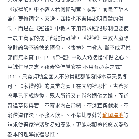
《家禮酌》中不教人若何修祠堂、家譜，而是告訴人
為何要修祠堂、家譜。四禮也不直接說明具體的儀
制，而是在《冠禮》中教人不用苛求冠服形制但要使
士農工商家的孺子都能行冠禮，《婚禮》中教人廢除
論財論勢不論德的陋俗，《喪禮》中教人“斷不成泥儀
節而無本實”[10]，《祭禮》中教人發凄愴怵惕之心、
至誠仁厚之念。孫奇逢倡導家禮“不用有必定之式”
[11]，只需幫助全國人不分貴賤都能發揮本意天良即
可。《家禮酌》的貴重之處正在其酌禮思惟，古禮多
廢早已不成恢復，眾人所行又有尚奢媚俗之嫌，而孫
奇逢寧儉毋奢，不苛求內在形制、不消宣傳戲樂、不
消僧道作法、不強人飲酒、不攀比厚葬等
瑜伽場地
等
請求使得家禮活動易知簡能，更能彰顯禮儀應以愛敬
為本的理學家禮思惟。