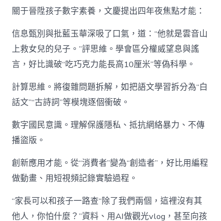
關于晉陞孩子數字素養，文慶提出四年夜焦點才能：
信息甄別與批藍玉華深吸了口氣，道：“他就是雲音山
上救女兒的兒子。”評思維。學會區分權威望息與謠
言，好比識破“吃巧克力能長高10厘米”等偽科學。
計算思維。將復雜問題拆解，如把語文學習拆分為“白
話文”“古詩詞”等模塊逐個衝破。
數字國民意識。理解保護隱私、抵抗網絡暴力、不傳
播盜版。
創新應用才能。從“消費者”變為“創造者”，好比用編程
做動畫、用短視頻記錄實驗過程。
“家長可以和孩子一路查“除了我們兩個，這裡沒有其
他人，你怕什麼？”資料、用AI做觀光vlog，甚至向孩