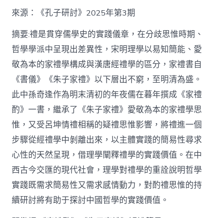
格
私
來源：《孔子研討》2025年第3期
密
空
摘要:禮是貫穿儒學史的實踐儀章，在分歧思惟時期、
間】
哲學學派中呈現出差異性，宋明理學以易知簡能、愛
從
簡
敬為本的家禮學構成與漢唐經禮學的區分，家禮書自
化
《書儀》《朱子家禮》以下層出不窮，至明清為盛。
禮
制
此中孫奇逢作為明末清初的年夜儒在暮年撰成《家禮
到
道
酌》一書，繼承了《朱子家禮》愛敬為本的家禮學思
理
惟，又受呂坤情禮相稱的疑禮思惟影響，將禮進一個
天
然：
步驟從經禮學中剝離出來，以主體實踐的簡易性尋求
孫
心性的天然呈現，借理學闡釋禮學的實踐價值。在中
奇
逢
西古今交匯的現代社會，理學對禮學的重詮說明哲學
酌
實踐既需求簡易性又需求感情動力，對酌禮思惟的持
禮
思
續研討將有助于探討中國哲學的實踐價值。
惟
研