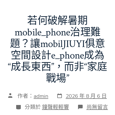
若何破解暑期
mobile_phone治理難
題？讓mobilJIUYI俱意
空間設計e_phone成為
“成長東西”，而非“家庭
戰場”
發
文
作者：
admin
2026 年 8 月 6 日
表
章
日
作
分
在
分類於
鐘聲輕輕響
尚無留言
期
者
類
〈若