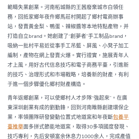
範疇失業創業。河南柘城縣的王茜廢棄城市白領任
務，回抵家鄉年夜仵鄉馬莊村開起了鄉村電商辦事
站，發賣黃金梨、鴨蛋、辣椒醬等本地特點產物，并
打造自立brand。她創建了“創夢者”手工制品brand，
吸納一批村平易近從事手工吊籃、屏風、小凳子加工
編制，產物在網上發賣火爆。實行證實，施展青年人
才上風，用好古代信息技巧和電子商務平臺，引進新
的技巧、治理形式和市場戰略，培養新的財產，有利
于進一個步驟優化鄉村財產構造。
青年返鄉創業，可以使鄉村人才步隊“強起來”。在廣
東深圳創業有成的劉勤鋒，回到河南睢縣創建環保企
業，率領團隊研發變動位置式地道窯和年夜斷
包養平
臺推舉
面多拼式節能地道窯，取得30多項國度發現、
技巧專利，先后安頓富余休息力1000余人，完成產值