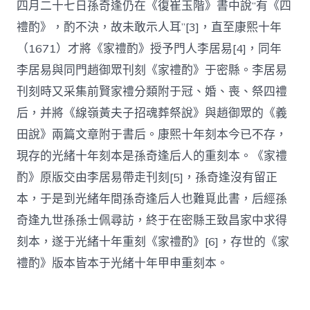
四月二十七日孫奇逢仍在《復崔玉階》書中說“有《四
禮酌》，酌不決，故未敢示人耳”[3]，直至康熙十年
（1671）才將《家禮酌》授予門人李居易[4]，同年
李居易與同門趙御眾刊刻《家禮酌》于密縣。李居易
刊刻時又采集前賢家禮分類附于冠、婚、喪、祭四禮
后，并將《線嶺黃夫子招魂葬祭說》與趙御眾的《義
田說》兩篇文章附于書后。康熙十年刻本今已不存，
現存的光緒十年刻本是孫奇逢后人的重刻本。《家禮
酌》原版交由李居易帶走刊刻[5]，孫奇逢沒有留正
本，于是到光緒年間孫奇逢后人也難覓此書，后經孫
奇逢九世孫孫士佩尋訪，終于在密縣王致昌家中求得
刻本，遂于光緒十年重刻《家禮酌》[6]，存世的《家
禮酌》版本皆本于光緒十年甲申重刻本。