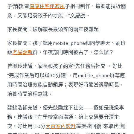
子‘請教’電
健康住宅
侘寂風
子相冊制作，這既能拉近關
系，又能培養孩子的才能。”文慶說。
家長提問：破解家長最頭疼的兩年夜難題
家長提問：孩子總用mobile_phone和同學聊天、刷班
級
老屋翻新
群，年夜部門時間被占了，怎么辦？
曾潔玲建議，家長和孩子約定“先任務后社交”，好比
“完成作業后可以聊30分鐘”，用mobile_phone屏幕應
用時間治理效能自動鎖屏；表現好時適當獎勵時長，
培養時間治理意識。
薛錦浩補充道，優先鼓勵線下社交——假如是班級事
務，建議孩子在學校當面溝通；線上交通要分清主
次，好比用“10分
大直室內設計
鐘疾速回復”來取代“無