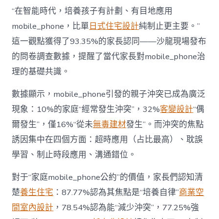
長
東
“在智能時代，培養孩子有計劃、有目地應用
西”，
mobile_phone，比單
日式住宅設計
純制止更主要。”
而
非
這一觀點獲得了93.35%的家長認同——沙龍現場發布
“家
的問卷調查數據，提醒了當代家長對mobile_phone治
庭
戰
理的基礎共識。
場”〉
中
數據顯示，mobile_phone引發的親子沖突已成為廣泛
現象：10%的家庭“經常發生沖突”，32%
客變設計
“偶
爾發生”，僅16%“從未
無毒建材
發生”。而沖突的焦點
誘因集中在四個方面：超時應用（占比最高）、耽誤
學習、制止時段應用、溝通錯位。
對于“家庭mobile_phone公約”的價值，家長們認知清
楚
養生住宅
：87.77%認為其焦點是“培養自律”
商業空
間室內設計
，78.54%認為能“減少沖突”，77.25%強