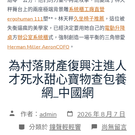
點零一公分！他們的力量不再是攻擊，而變成了林天
秤舞台上的兩座極端背景雕
系統櫃工廠直營
ergohuman 111
塑**。林天秤
久坐椅子推薦
，這位被
失衡逼瘋的美學家，已經決定要用她自己的
電動升降
桌
方
辦公室系統櫃
式，強制創造一場平衡的三角戀愛
Herman Miller Aeron
COFO
。
為村落財產復興注進人
才死水甜心寶物查包養
網_中國網
發
文
作者：
admin
2026 年 8 月 7 日
表
章
日
作
分
在
分類於
鐘聲輕輕響
尚無留言
期
者
類
〈為