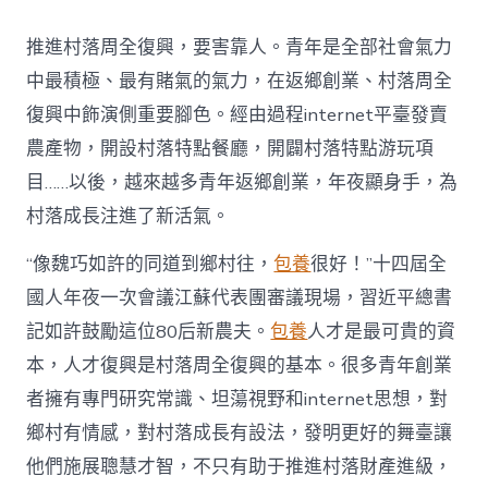
村
落
推進村落周全復興，要害靠人。青年是全部社會氣力
財
產
中最積極、最有賭氣的氣力，在返鄉創業、村落周全
復
復興中飾演側重要腳色。經由過程internet平臺發賣
興
注
農產物，開設村落特點餐廳，開闢村落特點游玩項
進
目……以後，越來越多青年返鄉創業，年夜顯身手，為
人
才
村落成長注進了新活氣。
死
水
“像魏巧如許的同道到鄉村往，
包養
很好！”十四屆全
甜
心
國人年夜一次會議江蘇代表團審議現場，習近平總書
寶
記如許鼓勵這位80后新農夫。
包養
人才是最可貴的資
物
查
本，人才復興是村落周全復興的基本。很多青年創業
包
者擁有專門研究常識、坦蕩視野和internet思想，對
養
網
鄉村有情感，對村落成長有設法，發明更好的舞臺讓
_
他們施展聰慧才智，不只有助于推進村落財產進級，
中