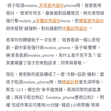
“孩子陷溺mobile_
天母室內設計
phone時，我曾氣得
發抖。”曾潔玲坦言，最後面對這種情況，她也曾想過
強行奪mobile_p
牙醫診所設計
hone，但
禪風室內設計
很快發現“越強制，對抗越劇烈
中醫診所設計
”。
曾潔玲的轉變始于一次反思：“我曾看過一個心思短
劇，劇中家長強行收mobile_phone，孩子喊‘雙標’，
稱‘家長能刷mobile_phone，為什么我不克不及？’這
其實裸露了孩子的焦點訴求：同等與尊敬。”
現在，曾密斯的家庭構成了一套“冷靜+協商”機制：當
孩子陷溺mobile_phone時，她
綠設計師
會先深呼吸，
默念“123，親生的”來平復情緒，再用同等的語氣溝
通；與孩子配合制訂《mobile_phone應用公約》，明
確“完成作業后可應用30分鐘”“睡前1小時禁機”等規