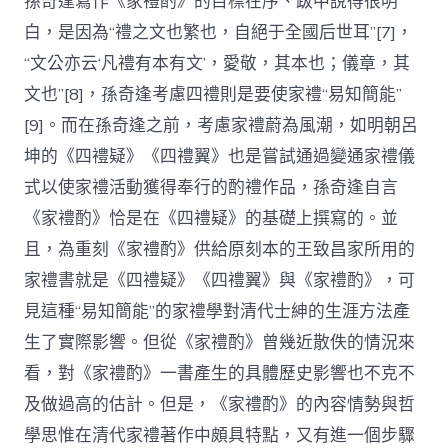
孫奇逢寫作《家禮酌》的目標在序、跋中說得很明
白，是因為“禮之文也繁也，自絕于全國后世耳”[7]，
“文公亦云‘凡禮有本有文’，愛敬，其本也；儀章，其
文也”[8]，孫奇逢考慮四禮則是要使家禮“易知簡能”
[9]。而在孫奇逢之前，考慮家禮蔚為風潮，如明朝呂
坤的《四禮疑》《四禮翼》也是嘗試通過變通家禮儀
式以使家禮活動獲得奉行的酌禮作品，孫奇逢自言
《家禮酌》恰是在《四禮疑》的基礎上撰寫的。並
且，為重刻《家禮酌》供給原刻本的王致昌家所用的
家禮書就是《四禮疑》《四禮翼》與《家禮酌》，可
見這種“易知簡能”的家禮學對清代士紳的生涯方法產
生了實際影響。但從《家禮酌》曾幾近散佚的情況來
看，對《家禮酌》一書產生的具體歷史影響也不克不
及做過高的估計。但是，《家禮酌》的內容情勢與哲
學思惟在清代家禮著作中頗具特點，又有進一個步驟