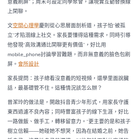
意義刷屏”；周末可設定同學聚會，讓現實互動替換線
上閑聊。
文
空間心理學
慶則從心思層面剖析道，孩子怕“被孤
立”才陷溺線上社交。家長要懂得這種需求，同時引導
他發現“高效溝通比閑聊更有價值”，好比用
mobile_phone討論學習難題，而非無意義的臉色包刷
屏。
會所設計
家長提問：孩子總看沒意義的短視頻，還學里面說臟
話，最基礎管不住。這種情況該怎么辦？
曾潔玲的做法是，開啟抖音青少年形式，用家長守護
東西過濾不良內容；同時豐富孩子的線下生涯，好比
一路做飯、做手工，轉移留意力。“更主要的是和孩子
樹立信賴——她碰她不想哭，因為在結婚之前，她告