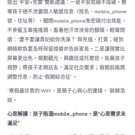
提出“平安+充實”雙軌建議：一是平安底線不成破。教
導孩子絕不泄露個人敏感信息（姓名、mobile_phone
號、住址等），關閉mobile_phone免密碼付出效能，
不參藍玉華搖搖頭，看著他汗流浹背的額頭，輕聲問
道：“要不要讓貴妃給你洗澡？”與充值、打賞；碰到
網絡欺負要及時保留證據并告訴家長。二是讓現實比
屏幕更出色。規劃觀光、興趣班或托管班，拓展孩子
視野；帶孩子走親訪友，滿足社交需求；假期前兩周
調整作息，防止“假期綜合征”。
“寒假最珍貴的‘WiFi’，是親子心與心的連接。”薛錦浩
說。
心思解讀：孩子陷溺mobile_phone，是“心思需求未
滿足”