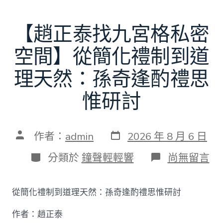
【趙正泰找九宮格私密
空間】從簡化禮制到道
理天然：孫奇逢酌禮思
惟研討
發
文
作者：
admin
2026 年 8 月 6 日
表
章
日
作
分
在
分類於
鐘聲輕輕響
尚無留言
期
者
類
〈【趙
正
泰
從簡化禮制到道理天然：孫奇逢酌禮思惟研討
找
九
作者：趙正泰
宮