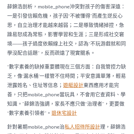
薛錦浩剖析，mobile_phone沖突對孩子的傷害深遠：
一是引發信賴危機，孩子因“不被懂得”而產生逆反心
思，自立治理才能越來越弱；二是導致情緒掉控，急
躁易怒成為常態，影響學習和生涯；三是形成社交窘
境——孩子過度依賴線上社交，認為“不玩游戲就和同
學沒配合話題”，反而疏遠了現實關系。
“數字素養的缺掉重要體現在三個方面：自我管控力缺
乏，像‘漏水桶’一樣管不住時間；平安意識單薄，輕易
泄露姓名、住址等信息；
遊艇設計
東西應用才能完
善，只把mobile_phone當玩具，不會用它查資料、學
知識。”薛錦浩強調，家長不應只做“治理者”，更要做
“數字素養引領者”。
退休宅設計
針對暑期mobile_phone治
私人招待所設計
理，薛錦浩