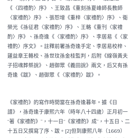
《〈四禮酌〉序》、王致昌《重刻孫夏峰師長教師
〈家禮酌〉序》、張恕增《重梓〈家禮酌〉序》、衛
榮光《孫征君〈家禮酌〉序》、王輅《重刊〈家禮
酌〉序》、孫奇逢《〈家禮酌〉序》、李居易《〈家
禮酌〉序文》。註釋前署孫奇逢手定、李居易校梓、
蘧益章王輅校、孫世玟孫金桂監判，后附《線嶺黃夫
子招魂葬祭說》、趙御眾《義田說》兩文，后又有孫
奇逢《跋》、趙御眾《〈家禮酌〉跋》。
《家禮酌》的寫作時間當在孫奇逢暮年。據《日
譜》，孫奇逢于康熙六年（時年八十四歲）正月初一
“著《家禮酌》”，十一日“《家禮酌》成”，十五日、二
十五日又撰寫了序、跋。[2]但到康熙八年（1669）