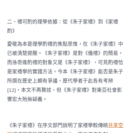
二、禮可酌的理學依據：從《朱子家禮》到《家禮
酌》
愛敬為本是理學酌禮的焦點思惟，在《朱子家禮》中
已被清楚提醒。《朱子家禮》是對《儀禮》的簡易，
而孫奇逢酌禮的對象又是《朱子家禮》，可見酌禮恰
是家禮學的實踐方法。今本《朱子家禮》能否是朱子
所撰在歷史上頗有爭議，歷代學者于此各有考辨
[12]，本文不再贅述，但《朱子家禮》對東亞社會影
響宏大殆無疑義。
《朱子家禮》在序文部門說明了家禮學較傳統
共享空