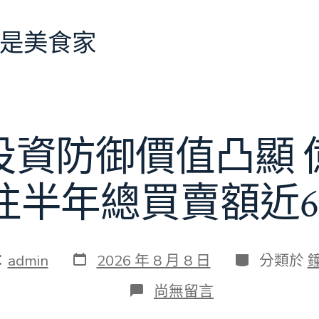
是美食家
投資防御價值凸顯 
往半年總買賣額近6
發
分
：
admin
2026 年 8 月 8 日
分類於
表
類
日
在
尚無留言
期
〈當
地