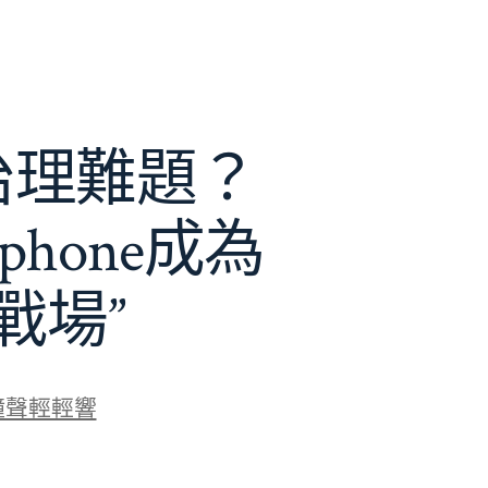
e治理難題？
phone成為
戰場”
鐘聲輕輕響