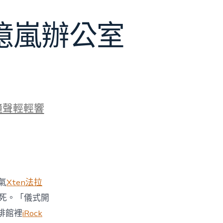
J億嵐辦公室
鐘聲輕輕響
氣
Xten法拉
死。「儀式開
啡館裡
iRock