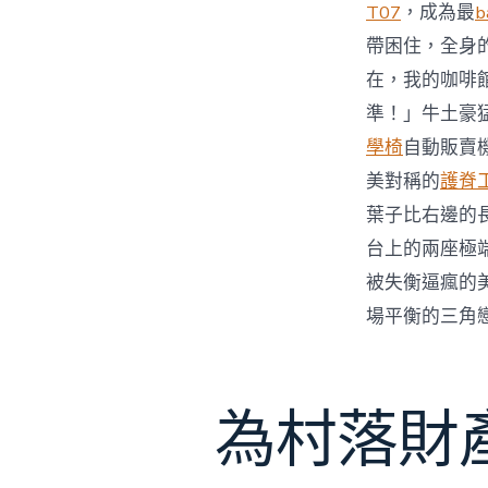
T07
，成為最
b
帶困住，全身
在，我的咖啡
準！」牛土豪
學椅
自動販賣
美對稱的
護脊
葉子比右邊的
台上的兩座極
被失衡逼瘋的
場平衡的三角
為村落財