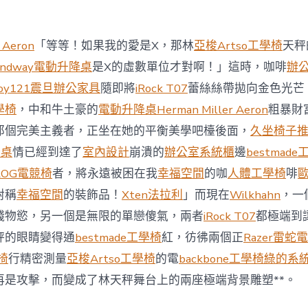
商
場
投
 Aeron
「等等！如果我的愛是X，那林
亞梭Artso工學椅
天秤
資
防
andway電動升降桌
是X的虛數單位才對啊！」這時，咖啡
辦
御
oy121
震旦辦公家具
隨即將
iRock T07
蕾絲絲帶拋向金色光芒
價
值
學椅
，中和牛土豪的
電動升降桌
Herman Miller Aeron
粗暴財
凸
那個完美主義者，正坐在她的平衡美學吧檯後面，
久坐椅子
顯 億
嵐
降桌
情已經到達了
室內設計
崩潰的
辦公室系統櫃
邊
bestmad
室
ROG電競椅
者，將永遠被困在我
幸福空間
的咖
人體工學椅
啡
內
設
對稱
幸福空間
的裝飾品！
Xten法拉利
」而現在
Wilkhahn
，一
計
錢物慾，另一個是無限的單戀傻氣，兩者
iRock T07
都極端到
過
往
秤的眼睛變得通
bestmade工學椅
紅，彷彿兩個正
Razer雷蛇
半
學椅
行精密測量
亞梭Artso工學椅
的電
backbone工學椅
綠的系
年
總
再是攻擊，而變成了林天秤舞台上的兩座極端背景雕塑**。
買
賣