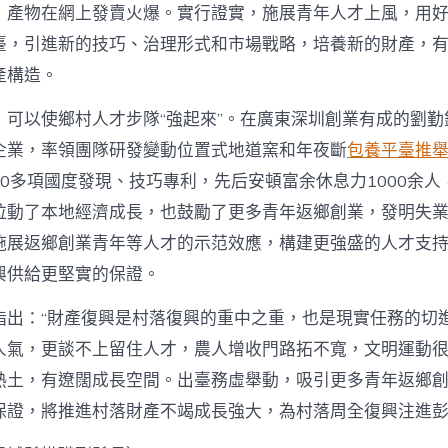
，產物在網上發賣火爆。實行證實，施展青年人才上風，用
臺，引進新的技巧、治理形式和市場戰略，培養新的財產，
產構造。
，可以使鄉村人才步隊“強起來”。在廣東深圳創業有成的劉勤
企業，率領團隊研發變動位置式地道窯和年夜斷
包養平臺推
0多項國度發現、技巧專利，先后安頓富余休息力1000余人
拉動了本地經濟成長，也鼓勵了更多青年返鄉創業，發明失
施展返鄉創業青年等人才的示范效應，構建更強盛的人才支
興供給更堅實的保證。
指出：“財產復興是村落復興的重中之重，也是現實任務的切
人氣，更談不上留住人才，農人增收門路拓不寬，文明運動很
熱土，有遼闊成長空間。出臺務虛舉動，吸引更多青年返鄉
保證，將推進村落財產不竭成長強大，為村落周全復興注進