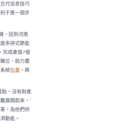
好古代信息技巧
有利于進一個步
鋒，回到河南
舉
面多拼式節能
，完成產值7億
業職位，助力農
持系統
包養
，將
進點。沒有財產
難展開起來。”
創業，為他們供
彭湃動能。