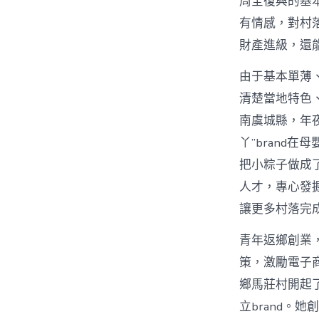
周全復興的基本
有情感，對村
財產進級，還
由于基本單薄
清楚當地特色
南虞城縣，年
丫”brand
把小粽子做成
人才，專心發
讓更多村落完
青年返鄉創業，
策，激勵電子
鄉馬莊村開起
立brand。