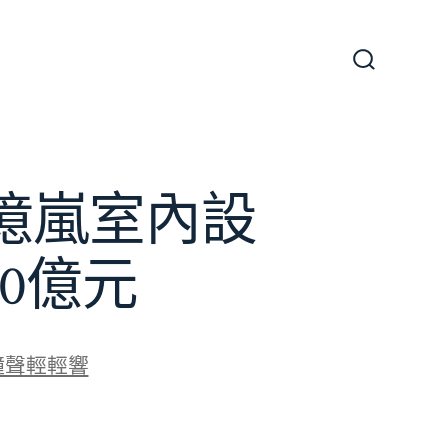
搜
尋
切
換
開
關
億嵐室內設
0億元
鐘聲輕輕響