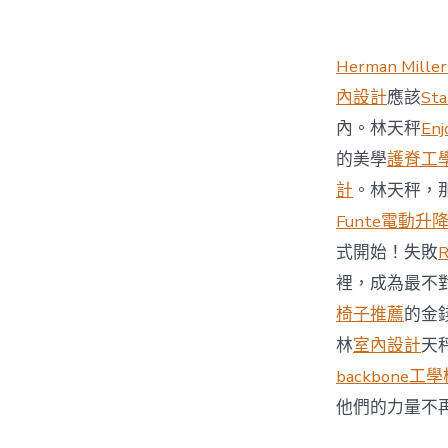
Herman Miller
內設計
應該
St
內。林天秤
Enj
的美學
護脊工
計
。林天秤，
Funte電動升
式開始！失敗
裡，成為最不
椅子推薦
的金
林
室內設計
天
backbone工
他們的力量不