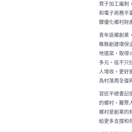
凳子加工編制
和電子商務平
驟優化鄉村財
青年返鄉創業
睢縣創建環保
地道窯，取得3
多元。這不只
人增收。更好
為村落周全復
習近平總書記
的鄉村，難聚
鄉村是創業的
給更多支撐和