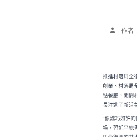
文
作者
章
作
者
推進村落周全
創業、村落周全
點餐廳，開闢
長注進了新活
“像魏巧如許
場，習近平總