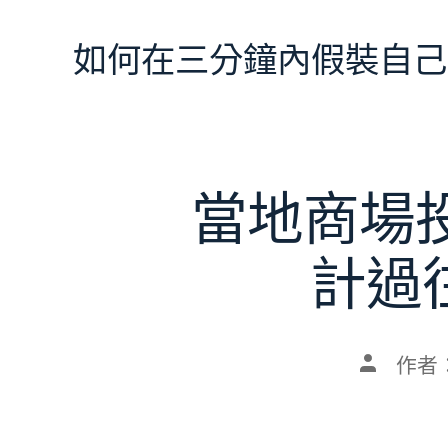
跳
至
如何在三分鐘內假裝自己
主
要
內
容
當地商場
計過
文
作者
章
作
者