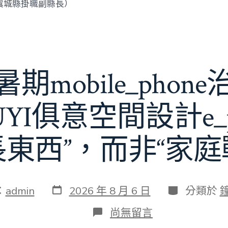
虞城縣掛職副縣長）
期mobile_phon
JIUYI俱意空間設計e_
長東西”，而非“家庭
發
分
：
admin
2026 年 8 月 6 日
分類於
表
類
日
在
尚無留言
期
〈若