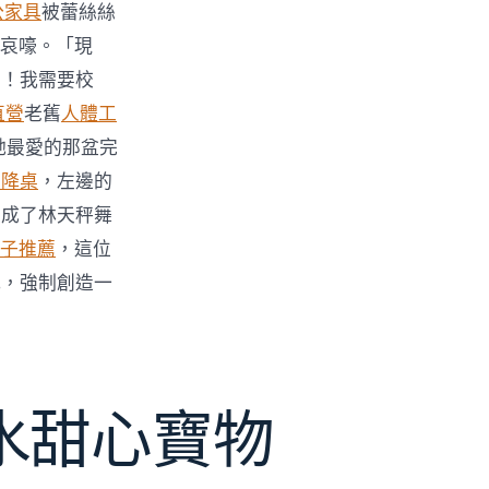
公家具
被蕾絲絲
哀嚎。「現
力！我需要校
直營
老舊
人體工
她最愛的那盆完
升降桌
，左邊的
變成了林天秤舞
子推薦
，這位
式，強制創造一
水甜心寶物