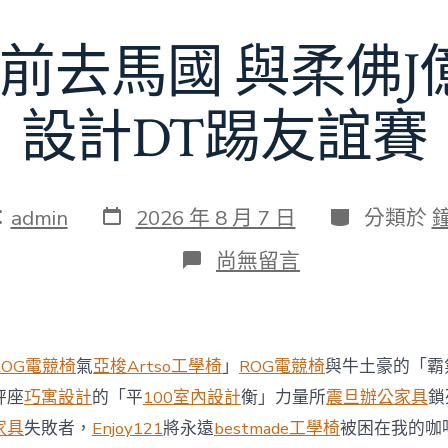
額
近
前去馬國 與柔佛
60
億
元〉
中
設計DT踢友誼賽
發
分
：
admin
2026 年 8 月 7 日
分類於
表
類
日
在
尚無留言
期
〈切
爾
西
8
月
ROG電競椅
氣
亞梭Artso工學椅
」
ROG電競椅
與牛土豪的「霸
前
去
秤座
巧寓設計
的「平
100室內設計
衡」力量所
震旦辦公家具
鎖
馬
家具
失敗者，
Enjoy121
將永遠
bestmade工學椅
被困在我的咖
國