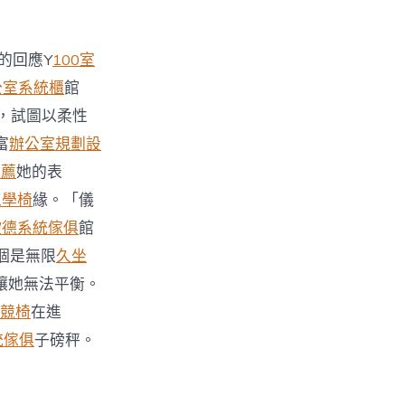
的回應Y
100室
公室系統櫃
館
，試圖以柔性
富
辦公室規劃設
推薦
她的表
e工學椅
緣。「儀
歐德系統傢俱
館
個是無限
久坐
讓她無法平衡。
電競椅
在進
統傢俱
子磅秤。