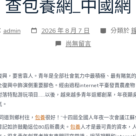
查包養網_中國網
發
分
：
admin
2026 年 8 月 7 日
分類於
表
類
日
在
尚無留言
期
〈為
村
落
財
產
復興，要害靠人。青年是全部社會氣力中最積極、最有賭氣
復
興
復興中飾演側重要腳色。經由過程internet平臺發賣農產
注
村落特點游玩項目……以後，越來越多青年返鄉創業，年夜顯
進
人
氣。
才
死
的同道到鄉村往，
包養
很好！”十四屆全國人年夜一次會議江蘇
水
書記如許鼓勵這位80后新農夫。
包養
人才是最可貴的資本，
甜
心