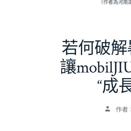
（作者為河南
若何破解暑
讓mobil
“成
文
作者
章
作
者