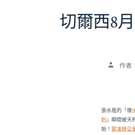
切爾西8月
文
作者
章
作
者
張水瓶的「傻
利
」瞬間被天
始！
歐凌辦公