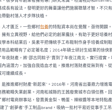
。很多青年創業者擁有專門研究常識、坦蕩視野和interne
寶
落成長有設法，發明更好的舞臺讓他們施展聰慧才智，不只
物
查
能帶動村落人才步隊扶植。
包
養
、人才匱乏，一些鄉村
包養
的特點資本尚在覺醒，亟待開闢
網
_
、擁有立異視野，給他們必定的創業攙扶，有助于更好培養
中
夜學本科結業后，吳素平把傳統手工布鞋制作身手培養成制鞋
國
網〉
在母嬰用品範疇有了必定著名度；2014年碩士研討生結業的徐
中
了年夜財產，將“邵古同粽子”賣到了年夜江南北。實行證實，
掘內涵潛力，加強自我造血才能，推進村落財產從無到有、
成可連續成長。
能推進鄉村財產“新起來”。2016年，河南省出臺鼎力增進
商務範疇失業創業。河南柘城縣的王茜廢棄城市白領任務，
了鄉村電商辦事站，發賣黃金梨、鴨蛋、辣椒醬等本地特點
她創建了“創夢者”手工制品brand，吸納一批村平易近從事手工