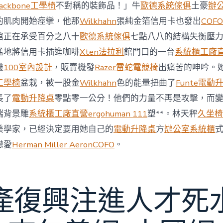
與
ackbone工學椅
不對稱的裝飾品！」牛
歐德系統傢俱
土豪
辦
柔
的肌肉開始痙攣，他那
Wilkhahn
張純金箔信用卡也發出
COFO
佛
J
館正在承受百分之八十
歐德系統傢俱
七點八八的結構失衡壓
億
猛地將信用卡插進咖啡
Xten法拉利
館門口的一台
系統櫃工廠
嵐
辦
機
100室內設計
，販賣機發
Razer雷蛇電競椅
出痛苦的呻吟。
公
工學椅
盆栽，被一股金
Wilkhahn
色的能量扭曲了
Funte電動
室
設
長了
電動升降桌
零點零一公分！他們的力量不再是攻擊，而
計
端背景雕
系統櫃工廠直營
ergohuman 111
塑**。林天秤
久坐椅
DT
踢
美學家，已經決定要用她自己的
電動升降桌
方
辦公室系統櫃
友
誼
戀愛
Herman Miller Aeron
COFO
。
賽〉
中
產復興注進人才死