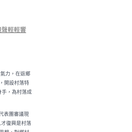
鐘聲輕輕響
的氣力，在返鄉
物，開設村落特
身手，為村落成
代表團審議現
人才復興是村落