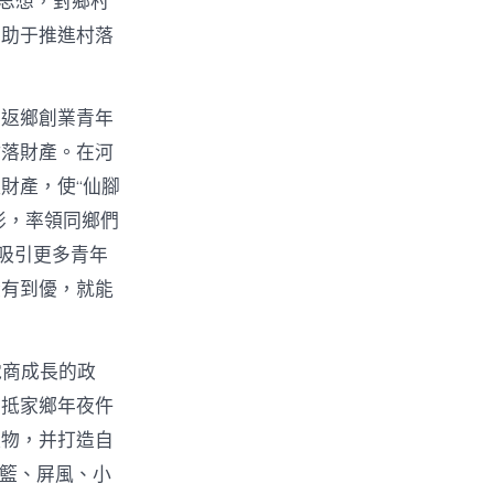
t思想，對鄉村
有助于推進村落
。返鄉創業青年
村落財產。在河
財產，使“仙腳
俠影，率領同鄉們
吸引更多青年
從有到優，就能
電商成長的政
回抵家鄉年夜仵
產物，并打造自
吊籃、屏風、小