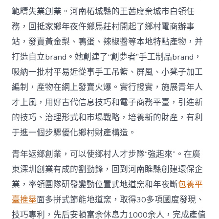
範疇失業創業。河南柘城縣的王茜廢棄城市白領任
務，回抵家鄉年夜仵鄉馬莊村開起了鄉村電商辦事
站，發賣黃金梨、鴨蛋、辣椒醬等本地特點產物，并
打造自立brand。她創建了“創夢者”手工制品brand，
吸納一批村平易近從事手工吊籃、屏風、小凳子加工
編制，產物在網上發賣火爆。實行證實，施展青年人
才上風，用好古代信息技巧和電子商務平臺，引進新
的技巧、治理形式和市場戰略，培養新的財產，有利
于進一個步驟優化鄉村財產構造。
青年返鄉創業，可以使鄉村人才步隊“強起來”。在廣
東深圳創業有成的劉勤鋒，回到河南睢縣創建環保企
業，率領團隊研發變動位置式地道窯和年夜斷
包養平
臺推舉
面多拼式節能地道窯，取得30多項國度發現、
技巧專利，先后安頓富余休息力1000余人，完成產值