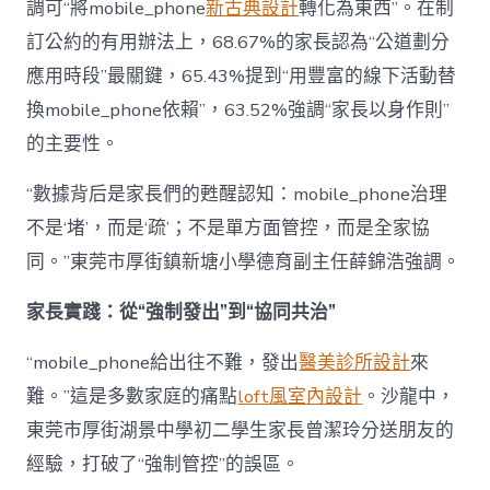
調可“將mobile_phone
新古典設計
轉化為東西”。在制
訂公約的有用辦法上，68.67%的家長認為“公道劃分
應用時段”最關鍵，65.43%提到“用豐富的線下活動替
換mobile_phone依賴”，63.52%強調“家長以身作則”
的主要性。
“數據背后是家長們的甦醒認知：mobile_phone治理
不是‘堵’，而是‘疏’；不是單方面管控，而是全家協
同。”東莞市厚街鎮新塘小學德育副主任薛錦浩強調。
家長實踐：從“強制發出”到“協同共治”
“mobile_phone給出往不難，發出
醫美診所設計
來
難。”這是多數家庭的痛點
loft風室內設計
。沙龍中，
東莞市厚街湖景中學初二學生家長曾潔玲分送朋友的
經驗，打破了“強制管控”的誤區。