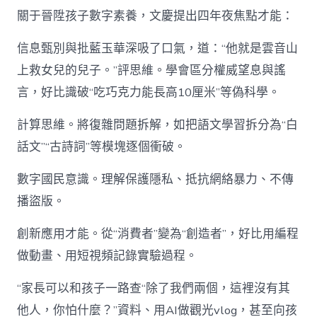
關于晉陞孩子數字素養，文慶提出四年夜焦點才能：
信息甄別與批藍玉華深吸了口氣，道：“他就是雲音山
上救女兒的兒子。”評思維。學會區分權威望息與謠
言，好比識破“吃巧克力能長高10厘米”等偽科學。
計算思維。將復雜問題拆解，如把語文學習拆分為“白
話文”“古詩詞”等模塊逐個衝破。
數字國民意識。理解保護隱私、抵抗網絡暴力、不傳
播盜版。
創新應用才能。從“消費者”變為“創造者”，好比用編程
做動畫、用短視頻記錄實驗過程。
“家長可以和孩子一路查“除了我們兩個，這裡沒有其
他人，你怕什麼？”資料、用AI做觀光vlog，甚至向孩