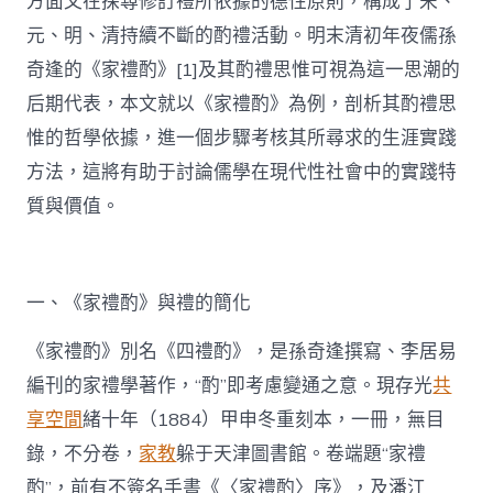
方面又在探尋修訂禮所依據的德性原則，構成了宋、
元、明、清持續不斷的酌禮活動。明末清初年夜儒孫
奇逢的《家禮酌》[1]及其酌禮思惟可視為這一思潮的
后期代表，本文就以《家禮酌》為例，剖析其酌禮思
惟的哲學依據，進一個步驟考核其所尋求的生涯實踐
方法，這將有助于討論儒學在現代性社會中的實踐特
質與價值。
一、《家禮酌》與禮的簡化
《家禮酌》別名《四禮酌》，是孫奇逢撰寫、李居易
編刊的家禮學著作，“酌”即考慮變通之意。現存光
共
享空間
緒十年（1884）甲申冬重刻本，一冊，無目
錄，不分卷，
家教
躲于天津圖書館。卷端題“家禮
酌”，前有不簽名手書《〈家禮酌〉序》，及潘江