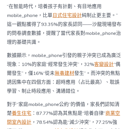
長
東
“在智能時代，培養孩子有計劃、有目地應用
西”，
mobile_phone，比單
日式住宅設計
純制止更主要。”
而
非
這一觀點獲得了93.35%的家長認同——沙龍現場發布
“家
的問卷調查數據，提醒了當代家長對mobile_phone治
庭
戰
理的基礎共識。
場”〉
中
數據顯示，mobile_phone引發的親子沖突已成為廣泛
現象：10%的家庭“經常發生沖突”，32%
客變設計
“偶
爾發生”，僅16%“從未
無毒建材
發生”。而沖突的焦點
誘因集中在四個方面：超時應用（占比最高）、耽誤
學習、制止時段應用、溝通錯位。
對于“家庭mobile_phone公約”的價值，家長們認知清
楚
養生住宅
：87.77%認為其焦點是“培養自律”
商業空
間室內設計
，78.54%認為能“減少沖突”，77.25%強