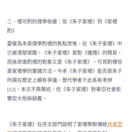
二、禮可酌的理學依據：從《朱子家禮》到《家禮
酌》
愛敬為本是理學酌禮的焦點思惟，在《朱子家禮》中
已被清楚提醒。《朱子家禮》是對《儀禮》的簡易，
而孫奇逢酌禮的對象又是《朱子家禮》，可見酌禮恰
是家禮學的實踐方法。今本《朱子家禮》能否是朱子
所撰在歷史上頗有爭議，歷代學者于此各有考辨
[12]，本文不再贅述，但《朱子家禮》對東亞社會影
響宏大殆無疑義。
《朱子家禮》在序文部門說明了家禮學較傳統
共享空