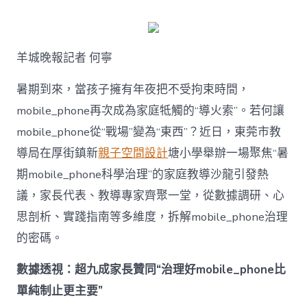
何
破
解
暑
羊城晚報記者 何寧
期
mobile_ph
治
暑期到來，當孩子擁有年夜把不受拘束時間，
理
mobile_phone再次成為家庭牴觸的“導火索”。若何讓
難
題？
mobile_phone從“戰場”變為“東西”？近日，東莞市教
讓
導局在厚街鎮新
親子空間設計
塘小學舉辦一場聚焦“暑
mobilJIUYI
俱
期mobile_phone科學治理”的家庭教導沙龍引發熱
意
議，家長代表、教導專家齊聚一堂，從數據調研、心
空
間
思剖析、實踐指南等多維度，拆解mobile_phone治理
設
計
的密碼。
e_phone
成
數據透視：超九成家長贊同“治理好mobile_phone比
為
單純制止更主要”
“成