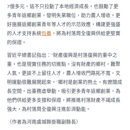
7億多元。這不只拉動了本地經濟成長，也鼓勵了更
多青年返鄉創業，發明失業職位，助力農人增收。更
好施展返鄉創業青年等人才的示范效應，構建更強盛
的人才支持系統
包養
，將為村落周全復興供給更堅實
的保證。
習近平總書記指出：“財產復興是村落復興的重中之
重，也是現實任務的切進點。沒有財產的鄉村，難聚
人氣，更談不上留住人才，農人增收門路拓不寬，文
明運動很難展開起來。”鄉村是創業的熱土，有遼闊成
長空間。出臺務虛舉動，吸引更多青年返鄉創業，為
他們供給更多支撐和保證，將推進村落財產不竭成長
強大，為村落周全復興注進彭湃動能。
（作者為河南虞城縣掛職副縣長）