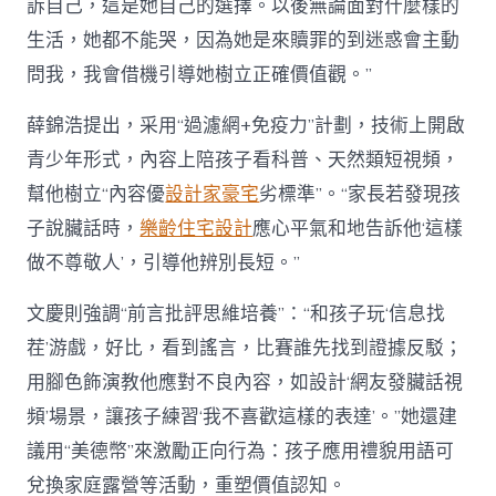
訴自己，這是她自己的選擇。以後無論面對什麼樣的
生活，她都不能哭，因為她是來贖罪的到迷惑會主動
問我，我會借機引導她樹立正確價值觀。”
薛錦浩提出，采用“過濾網+免疫力”計劃，技術上開啟
青少年形式，內容上陪孩子看科普、天然類短視頻，
幫他樹立“內容優
設計家豪宅
劣標準”。“家長若發現孩
子說臟話時，
樂齡住宅設計
應心平氣和地告訴他‘這樣
做不尊敬人’，引導他辨別長短。”
文慶則強調“前言批評思維培養”：“和孩子玩‘信息找
茬’游戲，好比，看到謠言，比賽誰先找到證據反駁；
用腳色飾演教他應對不良內容，如設計‘網友發臟話視
頻’場景，讓孩子練習‘我不喜歡這樣的表達’。”她還建
議用“美德幣”來激勵正向行為：孩子應用禮貌用語可
兌換家庭露營等活動，重塑價值認知。