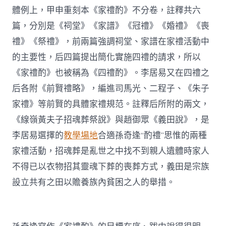
體例上，甲申重刻本《家禮酌》不分卷，註釋共六
篇，分別是《祠堂》《家譜》《冠禮》《婚禮》《喪
禮》《祭禮》，前兩篇強調祠堂、家譜在家禮活動中
的主要性，后四篇提出簡化實施四禮的請求，所以
《家禮酌》也被稱為《四禮酌》。李居易又在四禮之
后各附《前賢禮略》，編進司馬光、二程子、《朱子
家禮》等前賢的具體家禮規范。註釋后所附的兩文，
《線嶺黃夫子招魂葬祭說》與趙御眾《義田說》，是
李居易選擇的
教學場地
合適孫奇逢“酌禮”思惟的兩種
家禮活動，招魂葬是亂世之中找不到親人遺體時家人
不得已以衣物招其靈魂下葬的喪葬方式，義田是宗族
設立共有之田以贍養族內貧困之人的舉措。