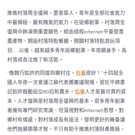
村
落
推進村落周全復興，要害靠人。青年是全部社會氣力
財
產
中最積極、最有賭氣的氣力，在返鄉創業、村落周全
復
復興中飾演側重要腳色。經由過程internet平臺發賣
興
注
農產物，開設村落特點餐廳，開闢村落特點游玩項
進
目……以後，越來越多青年返鄉創業，年夜顯身手，為
人
才
村落成長注進了新活氣。
死
水
“像魏巧如許的同道到鄉村往，
包養
很好！”十四屆全
甜
心
國人年夜一次會議江蘇代表團審議現場，習近平總書
寶
記如許鼓勵這位80后新農夫。
包養
人才是最可貴的資
物
查
本，人才復興是村落周全復興的基本。很多青年創業
包
者擁有專門研究常識、坦蕩視野和internet思想，對
養
網
鄉村有情感，對村落成長有設法，發明更好的舞臺讓
_
他們施展聰慧才智，不只有助于推進村落財產進級，
中