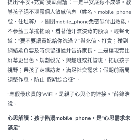
提出“平安+充實”雙軌建議：一是平安底線不成破。教
導孩子絕不泄露個人敏感信息（姓名、mobile_phone
號、住址等），關閉mobile_phone免密碼付出效能，
不參藍玉華搖搖頭，看著他汗流浹背的額頭，輕聲問
道：“要不要讓貴妃給你洗澡？”與充值、打賞；碰到
網絡欺負要及時保留證據并告訴家長。二是讓現實比
屏幕更出色。規劃觀光、興趣班或托管班，拓展孩子
視野；帶孩子走親訪友，滿足社交需求；假期前兩周
調整作息，防止“假期綜合征”。
“寒假最珍貴的‘WiFi’，是親子心與心的連接。”薛錦浩
說。
心思解讀：孩子陷溺mobile_phone，是“心思需求未
滿足”