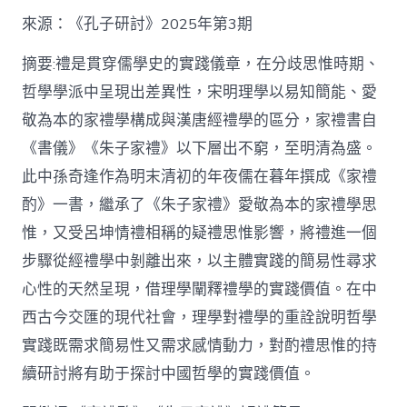
格
私
來源：《孔子研討》2025年第3期
密
空
摘要:禮是貫穿儒學史的實踐儀章，在分歧思惟時期、
間】
哲學學派中呈現出差異性，宋明理學以易知簡能、愛
從
簡
敬為本的家禮學構成與漢唐經禮學的區分，家禮書自
化
《書儀》《朱子家禮》以下層出不窮，至明清為盛。
禮
制
此中孫奇逢作為明末清初的年夜儒在暮年撰成《家禮
到
道
酌》一書，繼承了《朱子家禮》愛敬為本的家禮學思
理
惟，又受呂坤情禮相稱的疑禮思惟影響，將禮進一個
天
然：
步驟從經禮學中剝離出來，以主體實踐的簡易性尋求
孫
心性的天然呈現，借理學闡釋禮學的實踐價值。在中
奇
逢
西古今交匯的現代社會，理學對禮學的重詮說明哲學
酌
實踐既需求簡易性又需求感情動力，對酌禮思惟的持
禮
思
續研討將有助于探討中國哲學的實踐價值。
惟
研