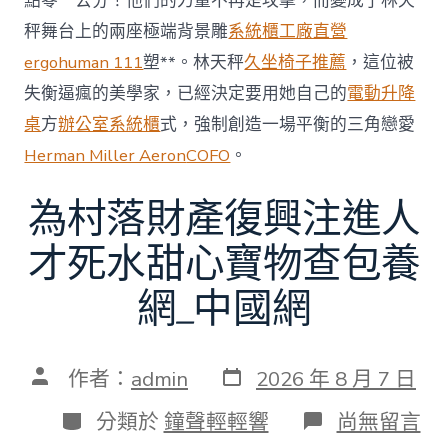
點零一公分！他們的力量不再是攻擊，而變成了林天
秤舞台上的兩座極端背景雕
系統櫃工廠直營
ergohuman 111
塑**。林天秤
久坐椅子推薦
，這位被
失衡逼瘋的美學家，已經決定要用她自己的
電動升降
桌
方
辦公室系統櫃
式，強制創造一場平衡的三角戀愛
Herman Miller Aeron
COFO
。
為村落財產復興注進人
才死水甜心寶物查包養
網_中國網
發
文
作者：
admin
2026 年 8 月 7 日
表
章
日
作
分
在
分類於
鐘聲輕輕響
尚無留言
期
者
類
〈為