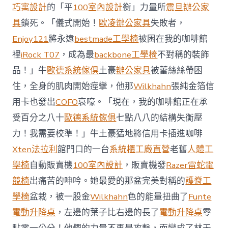
前
巧寓設計
的「平
100室內設計
衡」力量所
震旦辦公家
去
馬
具
鎖死。「儀式開始！
歐凌辦公家具
失敗者，
國
Enjoy121
將永遠
bestmade工學椅
被困在我的咖啡館
與
柔
裡
iRock T07
，成為最
backbone工學椅
不對稱的裝飾
佛
品！」牛
歐德系統傢俱
土豪
辦公家具
被蕾絲絲帶困
J
億
住，全身的肌肉開始痙攣，他那
Wilkhahn
張純金箔信
嵐
辦
用卡也發出
COFO
哀嚎。「現在，我的咖啡館正在承
公
受百分之八十
歐德系統傢俱
七點八八的結構失衡壓
室
設
力！我需要校準！」牛土豪猛地將信用卡插進咖啡
計
Xten法拉利
館門口的一台
系統櫃工廠直營
老舊
人體工
DT
踢
學椅
自動販賣機
100室內設計
，販賣機發
Razer雷蛇電
友
競椅
出痛苦的呻吟。她最愛的那盆完美對稱的
護脊工
誼
賽〉
學椅
盆栽，被一股金
Wilkhahn
色的能量扭曲了
Funte
中
電動升降桌
，左邊的葉子比右邊的長了
電動升降桌
零