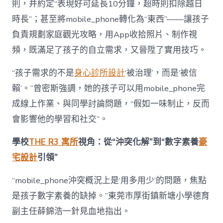
則，并約定“表現好可延長10分鐘，超時則扣除越日
時長”；甚至將mobile_phone轉化為“東西”——讓孩子
負責規劃家庭觀光攻略，用App收拾照片、制作視
頻，既滿足了孩子的自立需求，又晉陞了實用技巧。
“孩子需求的不是
身心診所設計
‘被治理’，而是‘被信
賴’。”曾密斯強調，她的孩子可以用mobile_phone完
成線上作業、與同學討論問題，“假如一味制止，反而
會影響他的學習和社交”。
學校
THE R3 寓所
視角：從“沖突化解”到“數字素養
豪
宅設計
引領”
“mobile_phone沖突概況上是‘用多用少’的問題，焦點
是孩子數字素養的缺掉。”東莞市厚街鎮新塘小學德育
副主任薛錦浩一針見血地指出。