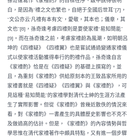
孫奇逢寫作《家禮酌》的目標在序、跋中說得很明
白，是因為“禮之文也繁也，自絕于全國后世耳”[7]，
“文公亦云‘凡禮有本有文’，愛敬，其本也；儀章，其
文也”[8]，孫奇逢考慮四禮則是要使家禮“易知簡能”
[9]。而在孫奇逢之前，考慮家禮蔚為風潮，如明朝呂
坤的《四禮疑》《四禮翼》也是嘗試通過變通家禮儀
式以使家禮活動獲得奉行的酌禮作品，孫奇逢自言
《家禮酌》恰是在《四禮疑》的基礎上撰寫的。並
且，為重刻《家禮酌》供給原刻本的王致昌家所用的
家禮書就是《四禮疑》《四禮翼》與《家禮酌》，可
見這種“易知簡能”的家禮學對清代士紳的生涯方法產
生了實際影響。但從《家禮酌》曾幾近散佚的情況來
看，對《家禮酌》一書產生的具體歷史影響也不克不
及做過高的估計。但是，《家禮酌》的內容情勢與哲
學思惟在清代家禮著作中頗具特點，又有進一個步驟