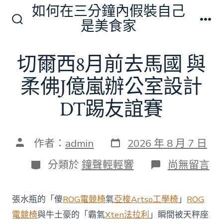
跳
如何在三分鐘內假裝自己
至
是美食家
搜
選
主
尋
單
切
要
切爾西8月前去馬國 與
換
內
開
關
柔佛J億嵐辦公室設計
容
DT踢友誼賽
發
文
作者：
admin
2026 年 8 月 7 日
表
章
日
作
分
在
分類於
鐘聲輕輕響
尚無留言
期
者
類
〈切
爾
西
張水瓶的「傻
ROG電競椅
氣
亞梭Artso工學椅
」
ROG
8
月
電競椅
與牛土豪的「霸氣
Xten法拉利
」瞬間被天秤座