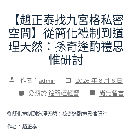
【趙正泰找九宮格私密
空間】從簡化禮制到道
理天然：孫奇逢酌禮思
惟研討
發
文
作者：
admin
2026 年 8 月 6 日
表
章
日
作
分
在
分類於
鐘聲輕輕響
尚無留言
期
者
類
〈【趙
正
泰
從簡化禮制到道理天然：孫奇逢酌禮思惟研討
找
九
作者：趙正泰
宮