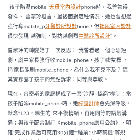
“孩子陷溺mobile_
天母室內設計
phone時，我曾氣得
發抖。”曾潔玲坦言，最後面對這種情況，她也曾想過
強行奪mobile_p
牙醫診所設計
hone，但
禪風室內設計
很快發現“越強制，對抗越劇烈
中醫診所設計
”。
曾潔玲的轉變始于一次反思：“我曾看過一個心思短
劇，劇中家長強行收mobile_phone，孩子喊‘雙標’，
稱‘家長能刷mobile_phone，為什么我不克不及？’這
其實裸露了孩子的焦點訴求：同等與尊敬。”
現在，曾密斯的家庭構成了一套“冷靜+協商”機制：當
孩子陷溺mobile_phone時，她
綠設計師
會先深呼吸，
默念“123，親生的”來平復情緒，再用同等的語氣溝
通；與孩子配合制訂《mobile_phone應用公約》，明
確“完成作業后可應用30分鐘”“睡前1小時禁機”等規