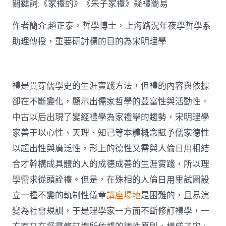
關鍵詞:《家禮酌》《朱子家禮》疑禮簡易
討〉
中
作者簡介:趙正泰，哲學博士，上海路況年夜學哲學系
助理傳授，重要研討標的目的為宋明理學
禮是貫穿儒學史的生涯實踐方法，但禮的內容與依據
卻在不斷變化，顯示出儒家哲學的豐富性與活動性。
中古以后出現了變經禮學為家禮學的趨勢，宋明理學
家善于以心性、天理、知己等本體概念賦予儒家德性
以超出性與廣泛性，形上的德性又需與人倫日用相結
合才幹構成具體的人的成德成善的生涯實踐，所以理
學需求從頭詮禮。但是，在殊相的人倫日用里試圖設
立一種不變的軌制性儀章
講座場地
是困難的，且易演
變為社會規訓，于是理學家一方面不斷修訂禮學，一