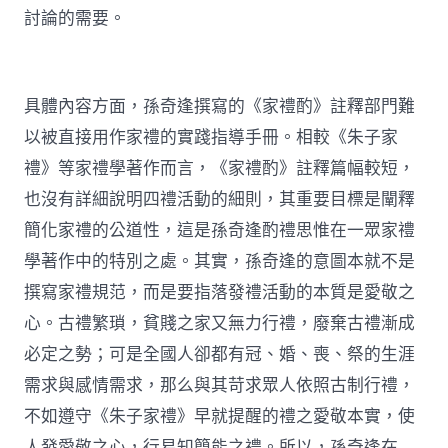
討論的需要。
具體內容方面，孫奇逢撰寫的《家禮酌》註釋部門難
以被直接用作家禮的實踐指導手冊。相較《朱子家
禮》等家禮學著作而言，《家禮酌》註釋篇幅較短，
也沒有詳細說明四禮活動的細則，其重要目標是闡釋
簡化家禮的公道性，這是孫奇逢酌禮思惟在一眾家禮
學著作中的特別之處。其實，孫奇逢的意圖本就不是
撰寫家禮規范，而是要指落發禮活動的本質是愛敬之
心。古禮繁瑣，貧賤之家又無力行禮，廢棄古禮漸成
必定之勢；可是全國人卻都有冠、婚、喪、祭的生涯
需求與感情需求，那么與其苛求眾人依照古制行禮，
不如遵守《朱子家禮》早就提醒的禮之愛敬本實，使
人發愛敬之心，行易知簡能之禮。所以，孫奇逢在