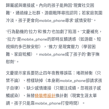
歸屬感與連接感。內向的孩子能夠因“現實社交困
難”，通過線上社群、游戲戰隊尋找認同；若家庭氛圍
冷淡，孩子更會向mobile_phone尋求“感情安慰”。
“行為動機的‘拉力’和‘推力’也加劇了陷溺。”文慶補充，
“拉力”是mobile_phone的即時反饋誘惑（如游戲、短
視頻的多巴胺安慰），“推力”是現實壓力（學習困
難、家庭牴觸），mobile_phone成了孩子的“數字撫
慰劑”。
文慶提示家長要防止四年夜教導誤區：堵疏掉衡（只
禁不論）、榜樣缺掉（本身刷mobile_phone卻請求孩
子自律）、缺少感情連接（只關注成績，忽視孩子感
觸感染）、無替
綠裝修設計
換計劃（現實生涯太單
調，孩子只能靠mobile_phone打發時間）。