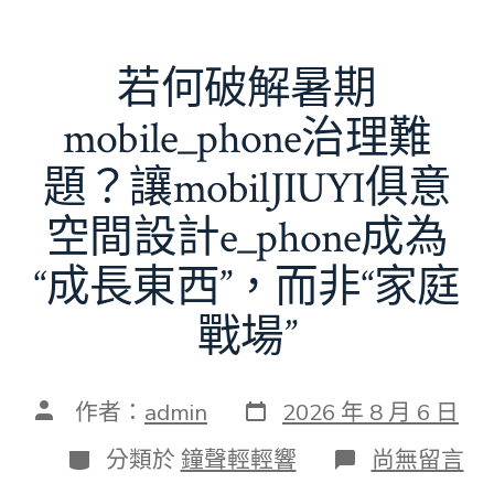
若何破解暑期
mobile_phone治理難
題？讓mobilJIUYI俱意
空間設計e_phone成為
“成長東西”，而非“家庭
戰場”
發
文
作者：
admin
2026 年 8 月 6 日
表
章
日
作
分
在
分類於
鐘聲輕輕響
尚無留言
期
者
類
〈若