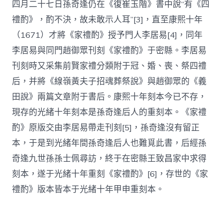
四月二十七日孫奇逢仍在《復崔玉階》書中說“有《四
禮酌》，酌不決，故未敢示人耳”[3]，直至康熙十年
（1671）才將《家禮酌》授予門人李居易[4]，同年
李居易與同門趙御眾刊刻《家禮酌》于密縣。李居易
刊刻時又采集前賢家禮分類附于冠、婚、喪、祭四禮
后，并將《線嶺黃夫子招魂葬祭說》與趙御眾的《義
田說》兩篇文章附于書后。康熙十年刻本今已不存，
現存的光緒十年刻本是孫奇逢后人的重刻本。《家禮
酌》原版交由李居易帶走刊刻[5]，孫奇逢沒有留正
本，于是到光緒年間孫奇逢后人也難覓此書，后經孫
奇逢九世孫孫士佩尋訪，終于在密縣王致昌家中求得
刻本，遂于光緒十年重刻《家禮酌》[6]，存世的《家
禮酌》版本皆本于光緒十年甲申重刻本。