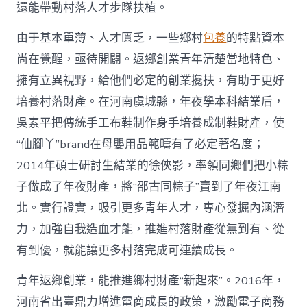
國
還能帶動村落人才步隊扶植。
網〉
中
由于基本單薄、人才匱乏，一些鄉村
包養
的特點資本
尚在覺醒，亟待開闢。返鄉創業青年清楚當地特色、
擁有立異視野，給他們必定的創業攙扶，有助于更好
培養村落財產。在河南虞城縣，年夜學本科結業后，
吳素平把傳統手工布鞋制作身手培養成制鞋財產，使
“仙腳丫”brand在母嬰用品範疇有了必定著名度；
2014年碩士研討生結業的徐俠影，率領同鄉們把小粽
子做成了年夜財產，將“邵古同粽子”賣到了年夜江南
北。實行證實，吸引更多青年人才，專心發掘內涵潛
力，加強自我造血才能，推進村落財產從無到有、從
有到優，就能讓更多村落完成可連續成長。
青年返鄉創業，能推進鄉村財產“新起來”。2016年，
河南省出臺鼎力增進電商成長的政策，激勵電子商務