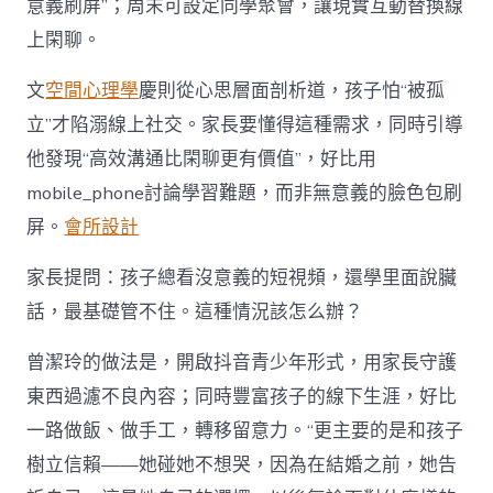
意義刷屏”；周末可設定同學聚會，讓現實互動替換線
上閑聊。
文
空間心理學
慶則從心思層面剖析道，孩子怕“被孤
立”才陷溺線上社交。家長要懂得這種需求，同時引導
他發現“高效溝通比閑聊更有價值”，好比用
mobile_phone討論學習難題，而非無意義的臉色包刷
屏。
會所設計
家長提問：孩子總看沒意義的短視頻，還學里面說臟
話，最基礎管不住。這種情況該怎么辦？
曾潔玲的做法是，開啟抖音青少年形式，用家長守護
東西過濾不良內容；同時豐富孩子的線下生涯，好比
一路做飯、做手工，轉移留意力。“更主要的是和孩子
樹立信賴——她碰她不想哭，因為在結婚之前，她告