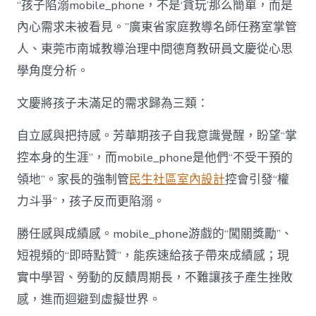
“孩子陷溺mobile_phone，不是‘貪玩’那么簡單，而是
內心需求未被看見。”廣東省家庭教導名師任務室掌管
人、東莞市南城教導治理中間德育教研員文慶從心思
學角度分析。
文慶將孩子未滿足的需求歸為三類：
自立感與把持感。芳華期孩子自我意識覺醒，盼望“掌
控本身的生涯”，而mobile_phone是他們“不受干預的
領地”。家長的強制管
民生社區室內設計
控會引發“權
力斗爭”，孩子反而更陷溺。
勝任感與成績感。mobile_phone游戲的“闖關獎勵”、
短視頻的“即時點贊”，能疾速給孩子帶來成績感；現
實中學習、勞動的反饋周期長，不難讓孩子產生挫敗
感，進而迴避到虛擬世界。