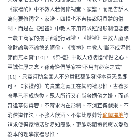
《家禮酌》中不教人若何修祠堂、家譜，而是告訴人
為何要修祠堂、家譜。四禮也不直接說明具體的儀
制，而是在《冠禮》中教人不用苛求冠服形制但要使
士農工商家的孺子都能行冠禮，《婚禮》中教人廢除
論財論勢不論德的陋俗，《喪禮》中教人“斷不成泥儀
節而無本實”[10]，《祭禮》中教人發凄愴怵惕之心、
至誠仁厚之念。孫奇逢倡導家禮“不用有必定之式”
[11]，只需幫助全國人不分貴賤都能發揮本意天良即
可。《家禮酌》的貴重之處正在其酌禮思惟，古禮多
廢早已不成恢復，眾人所行又有尚奢媚俗之嫌，而孫
奇逢寧儉毋奢，不苛求內在形制、不消宣傳戲樂、不
消僧道作法、不強人飲酒、不攀比厚葬等
瑜伽場地
等
請求使得家禮活動易知簡能，更能彰顯禮儀應以愛敬
為本的理學家禮思惟。