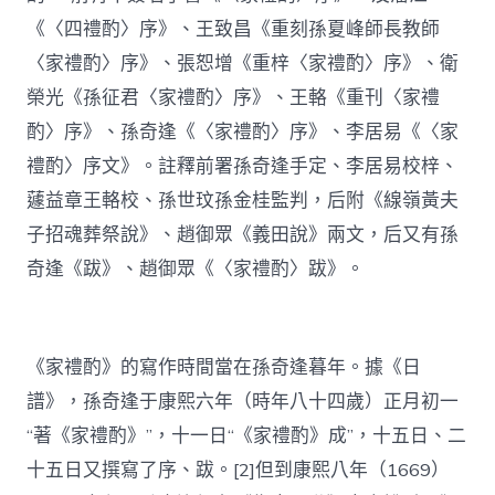
《〈四禮酌〉序》、王致昌《重刻孫夏峰師長教師
〈家禮酌〉序》、張恕增《重梓〈家禮酌〉序》、衛
榮光《孫征君〈家禮酌〉序》、王輅《重刊〈家禮
酌〉序》、孫奇逢《〈家禮酌〉序》、李居易《〈家
禮酌〉序文》。註釋前署孫奇逢手定、李居易校梓、
蘧益章王輅校、孫世玟孫金桂監判，后附《線嶺黃夫
子招魂葬祭說》、趙御眾《義田說》兩文，后又有孫
奇逢《跋》、趙御眾《〈家禮酌〉跋》。
《家禮酌》的寫作時間當在孫奇逢暮年。據《日
譜》，孫奇逢于康熙六年（時年八十四歲）正月初一
“著《家禮酌》”，十一日“《家禮酌》成”，十五日、二
十五日又撰寫了序、跋。[2]但到康熙八年（1669）