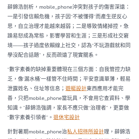
薛錦浩剖析，mobile_phone沖突對孩子的傷害深遠：
一是引發信賴危機，孩子因“不被懂得”而產生逆反心
思，自立治理才能越來越弱；二是導致情緒掉控，急
躁易怒成為常態，影響學習和生涯；三是形成社交窘
境——孩子過度依賴線上社交，認為“不玩游戲就和同
學沒配合話題”，反而疏遠了現實關系。
“數字素養的缺掉重要體現在三個方面：自我管控力缺
乏，像‘漏水桶’一樣管不住時間；平安意識單薄，輕易
泄露姓名、住址等信息；
遊艇設計
東西應用才能完
善，只把mobile_phone當玩具，不會用它查資料、學
知識。”薛錦浩強調，家長不應只做“治理者”，更要做
“數字素養引領者”。
退休宅設計
針對暑期mobile_phone治
私人招待所設計
理，薛錦浩