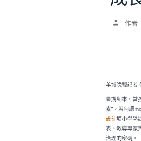
文
作者
章
作
者
羊城晚報記者 
暑期到來，當孩
索”。若何讓mo
設計
塘小學舉辦
表、教導專家齊
治理的密碼。