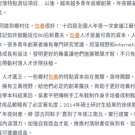
注
村落特點游玩項目……以後，越來越多青年返鄉創業，年夜顯
進
人
氣。
才
死
的同道到鄉村往，
包養
很好！”十四屆全國人年夜一次會議江蘇
水
書記如許鼓勵這位80后新農夫。
包養
人才是最可貴的資本，
甜
心
。很多青年創業者擁有專門研究常識、坦蕩視野和interne
寶
落成長有設法，發明更好的舞臺讓他們施展聰慧才智，不只
物
查
能帶動村落人才步隊扶植。
包
養
、人才匱乏，一些鄉村
包養
的特點資本尚在覺醒，亟待開闢
網
_
、擁有立異視野，給他們必定的創業攙扶，有助于更好培養
中
夜學本科結業后，吳素平把傳統手工布鞋制作身手培養成制鞋
國
網〉
在母嬰用品範疇有了必定著名度；2014年碩士研討生結業的徐
中
了年夜財產，將“邵古同粽子”賣到了年夜江南北。實行證實，
掘內涵潛力，加強自我造血才能，推進村落財產從無到有、
成可連續成長。