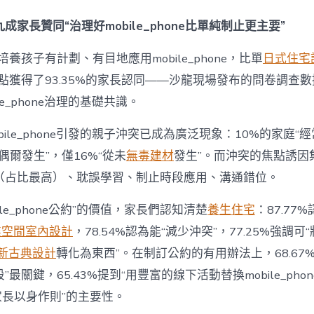
間
設
成家長贊同“治理好mobile_phone比單純制止更主要”
計
e_phone
養孩子有計劃、有目地應用mobile_phone，比單
日式住宅
成
為
點獲得了93.35%的家長認同——沙龍現場發布的問卷調查
“成
le_phone治理的基礎共識。
長
東
西”，
bile_phone引發的親子沖突已成為廣泛現象：10%的家庭“
而
“偶爾發生”，僅16%“從未
無毒建材
發生”。而沖突的焦點誘因
非
“家
（占比最高）、耽誤學習、制止時段應用、溝通錯位。
庭
戰
ile_phone公約”的價值，家長們認知清楚
養生住宅
：87.77
場”〉
中
業空間室內設計
，78.54%認為能“減少沖突”，77.25%強調可“
新古典設計
轉化為東西”。在制訂公約的有用辦法上，68.67
最關鍵，65.43%提到“用豐富的線下活動替換mobile_phon
“家長以身作則”的主要性。