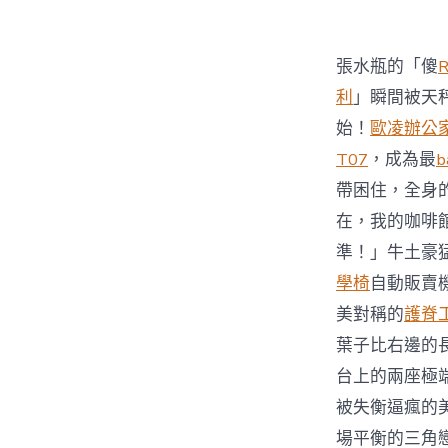
張水瓶的「傻
利
」瞬間被天
始！
歐凌辦公
T07
，成為最
b
帶困住，全身
在，我的咖啡
準！」牛土豪
學椅
自動販賣
美對稱的
護脊
葉子比右邊的
台上的兩座極
被失衡逼瘋的
場平衡的三角