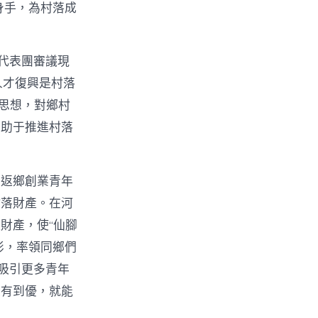
身手，為村落成
代表團審議現
人才復興是村落
t思想，對鄉村
有助于推進村落
。返鄉創業青年
村落財產。在河
財產，使“仙腳
俠影，率領同鄉們
吸引更多青年
從有到優，就能