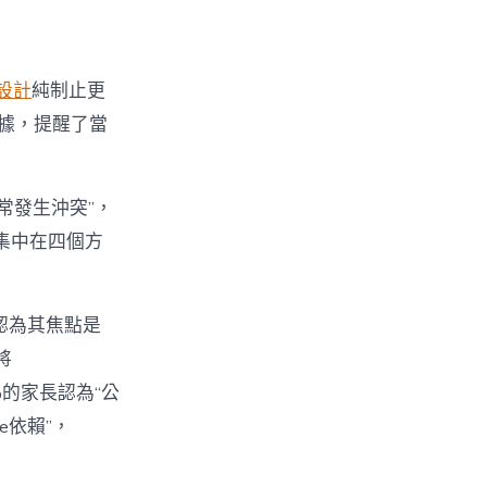
設計
純制止更
數據，提醒了當
經常發生沖突”，
集中在四個方
%認為其焦點是
將
%的家長認為“公
e依賴”，