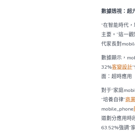
數據透視：超九
“在智能時代，培
主要。”這一觀
代家長對mobi
數據顯示，mo
32%
客變設計
面：超時應用
對于“家庭mob
“培養自律”
商
mobile_phone
道劃分應用時段”
63.52%強調