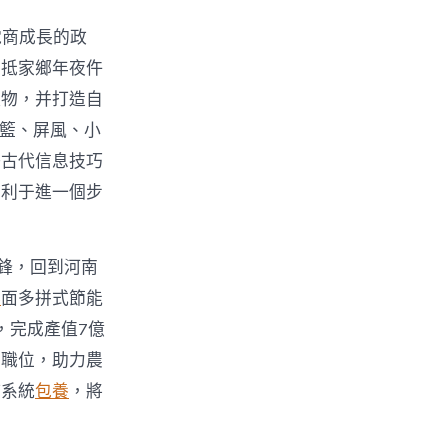
電商成長的政
回抵家鄉年夜仵
產物，并打造自
吊籃、屏風、小
好古代信息技巧
有利于進一個步
鋒，回到河南
舉
面多拼式節能
，完成產值7億
業職位，助力農
持系統
包養
，將