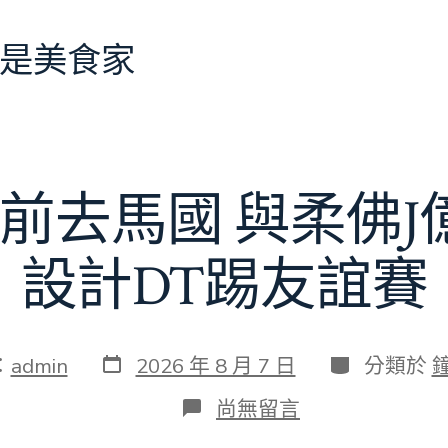
是美食家
前去馬國 與柔佛
設計DT踢友誼賽
發
分
：
admin
2026 年 8 月 7 日
分類於
表
類
日
在
尚無留言
期
〈切
爾