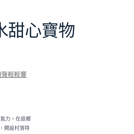
水甜心寶物
鐘聲輕輕響
的氣力，在返鄉
物，開設村落特