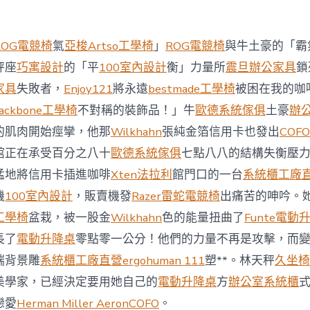
西
8
月
ROG電競椅
氣
亞梭Artso工學椅
」
ROG電競椅
與牛土豪的「霸
前
去
秤座
巧寓設計
的「平
100室內設計
衡」力量所
震旦辦公家具
鎖
馬
家具
失敗者，
Enjoy121
將永遠
bestmade工學椅
被困在我的咖
國
與
ackbone工學椅
不對稱的裝飾品！」牛
歐德系統傢俱
土豪
辦
柔
的肌肉開始痙攣，他那
Wilkhahn
張純金箔信用卡也發出
COFO
佛
J
館正在承受百分之八十
歐德系統傢俱
七點八八的結構失衡壓
億
猛地將信用卡插進咖啡
Xten法拉利
館門口的一台
系統櫃工廠
嵐
辦
機
100室內設計
，販賣機發
Razer雷蛇電競椅
出痛苦的呻吟。
公
工學椅
盆栽，被一股金
Wilkhahn
色的能量扭曲了
Funte電動
室
設
長了
電動升降桌
零點零一公分！他們的力量不再是攻擊，而
計
端背景雕
系統櫃工廠直營
ergohuman 111
塑**。林天秤
久坐椅
DT
踢
美學家，已經決定要用她自己的
電動升降桌
方
辦公室系統櫃
友
誼
戀愛
Herman Miller Aeron
COFO
。