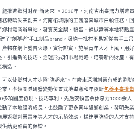
能推進鄉村財產“新起來”。2016年，河南省出臺鼎力增進
商務範疇失業創業。河南柘城縣的王茜廢棄城市白領任務，
了鄉村電商辦事站，發賣黃金梨、鴨蛋、辣椒醬等本地特點
她創建了“創夢者”手工制品brand，吸納一批村平易近從事手工
，產物在網上發賣火爆。實行證實，施展青年人才上風，用
臺，引進新的技巧、治理形式和市場戰略，培養新的財產，
產構造。
，可以使鄉村人才步隊“強起來”。在廣東深圳創業有成的劉勤
企業，率領團隊研發變動位置式地道窯和年夜斷
包養平臺推
0多項國度發現、技巧專利，先后安頓富余休息力1000余人
拉動了本地經濟成長，也鼓勵了更多青年返鄉創業，發明失
施展返鄉創業青年等人才的示范效應，構建更強盛的人才支
興供給更堅實的保證。