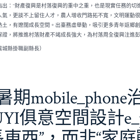
指出：“財產復興是村落復興的重中之重，也是現實任務的切
人氣，更談不上留住人才，農人增收門路拓不寬，文明運動很
熱土，有遼闊成長空間。出臺務虛舉動，吸引更多青年返鄉
保證，將推進村落財產不竭成長強大，為村落周全復興注進
虞城縣掛職副縣長）
期mobile_phon
JIUYI俱意空間設計e_
長東西”，而非“家庭