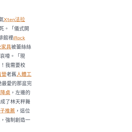
氣
Xten法拉
死。「儀式開
啡館裡
iRock
公家具
被蕾絲絲
哀嚎。「現
力！我需要校
直營
老舊
人體工
她最愛的那盆完
升降桌
，左邊的
變成了林天秤舞
子推薦
，這位
式，強制創造一