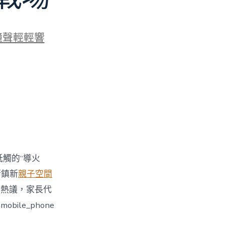
鐘聲輕輕響
牴觸的“導火
街鎮新
親子空間
引發熱議，家長代
le_phone