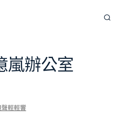
搜
尋
切
換
開
關
J億嵐辦公室
鐘聲輕輕響