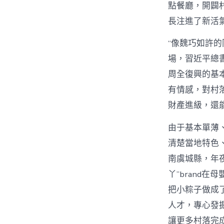
點餐廳，開闢
長注進了新活
“像魏巧如許
場，習近平總
周全復興的基本
有情感，對村
財產進級，還
由于基本單薄
清楚當地特色
南虞城縣，年
丫”brand
把小粽子做成
人才，專心發
讓更多村落完