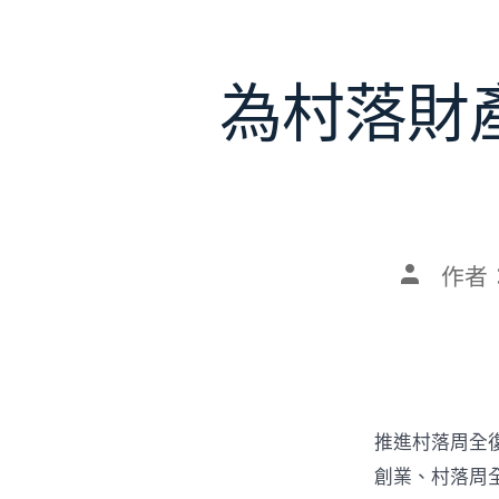
為村落財
文
作者
章
作
者
推進村落周全
創業、村落周全