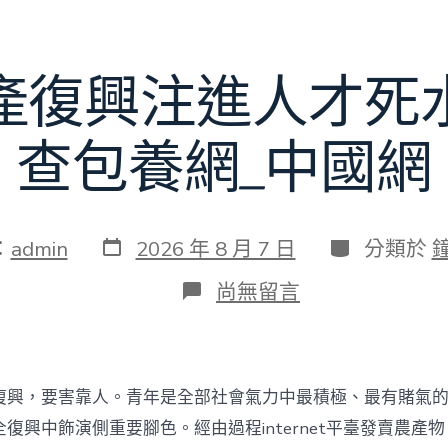
賽〉
中
產復興注進人才死
查包養網_中國網
發
分
：
admin
2026 年 8 月 7 日
分類於
表
類
日
在
尚無留言
期
〈為
村
落
財
產
復興，要害靠人。青年是全部社會氣力中最積極、最有賭氣
復
興
復興中飾演側重要腳色。經由過程internet平臺發賣農產