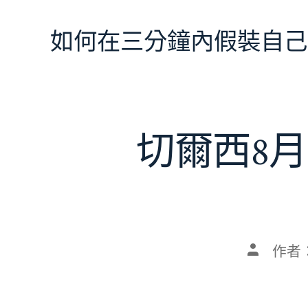
跳
至
如何在三分鐘內假裝自己
主
要
內
容
切爾西8月
文
作者
章
作
者