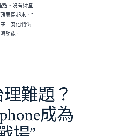
進點。沒有財產
難展開起來。”
創業，為他們供
彭湃動能。
e治理難題？
phone成為
戰場”