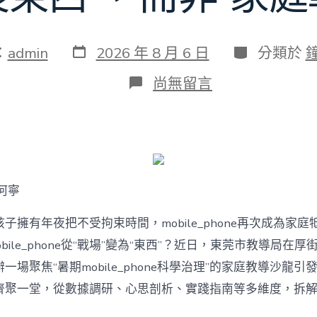
發
分
：
admin
2026 年 8 月 6 日
分類於
表
類
日
在
尚無留言
期
〈若
何
破
解
暑
期
mobile_phone
何寧
治
理
難
子擁有年夜把不受拘束時間，mobile_phone再次成為家庭
題？
bile_phone從“戰場”變為“東西”？近日，東莞市教導局在厚
讓
mobilJIUYI
一場聚焦“暑期mobile_phone科學治理”的家庭教導沙龍
俱
聚一堂，從數據調研、心思剖析、實踐指南等多維度，拆解mobi
意
空