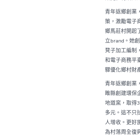
青年返鄉創業，
策，激勵電子
鄉馬莊村開起
立brand。
凳子加工編制
和電子商務平
驟優化鄉村財
青年返鄉創業
睢縣創建環保
地道窯，取得3
多元。這不只
人增收。更好
為村落周全復