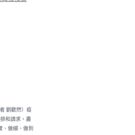
記者 劉歡然）疫
安排和請求，盡
實、做細、做到