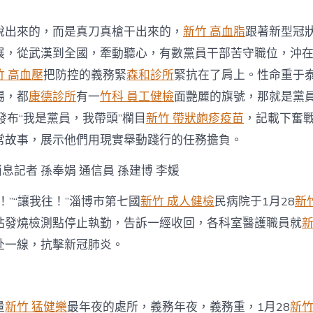
重
我
說出來的，而是真刀真槍干出來的，
新竹 高血脂
跟著新型冠
是
黨
展，從武漢到全國，牽動聽心，有數黨員干部苦守職位，沖
員
竹 高血壓
把防控的義務緊
森和診所
緊抗在了肩上。性命重于
·
我
場，都
康德診所
有一
竹科 員工健檢
面艷麗的旗號，那就是黨
帶
發布“我是黨員，我帶頭”欄目
新竹 帶狀皰疹疫苗
，記載下奮
頭〉
中
常故事，展示他們用現實舉動踐行的任務擔負。
消息記者 孫奉娟 通信員 孫建博 李媛
！”“讓我往！”淄博市第七國
新竹 成人健檢
民病院于1月28
新
站發燒檢測點停止執勤，告訴一經收回，各科室醫護職員就
新
赴一線，抗擊新冠肺炎。
量
新竹 猛健樂
最年夜的處所，義務年夜，義務重，1月28
新竹