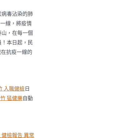
狀病毒沾染的肺
在一線，將疫情
泰山，在每一個
員！本日起，民
戰在抗疫一線的
竹 入職健檢
日
竹 猛健樂
自動
 健檢報告 異常