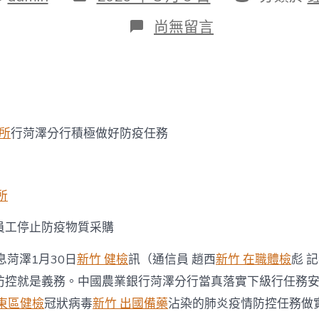
表
類
日
在
尚無留言
期
〈眾
擎
易
舉
農
行
菏
診所
行菏澤分行積極做好防疫任務
澤
分
行
全
力
所
打
森
員工停止防疫物質采購
和
診
息菏澤1月30日
新竹 健檢
訊（通信員 趙西
新竹 在職體檢
彪 
所
減
防控就是義務。中國農業銀行菏澤分行當真落實下級行任務
重
 東區健檢
冠狀病毒
新竹 出國備藥
沾染的肺炎疫情防控任務做
好