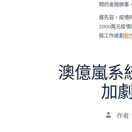
間的金融辦事
據先容，疫情
2000萬元疫
險工作處劃
新
澳億嵐系
加劇
文
作者
章
作