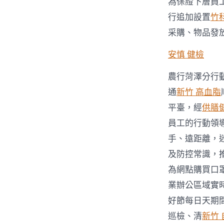
為保證下層員
行追加設置
竹
采購、物品發
安慎 健檢
農行菏澤分行
通
新竹 高血脂
平臺，經
供膳
員工的行動領
手、遠距離，
及防控常識，
為網點購買口
業辦公區域實
好節每日天期
巡檢、清
新竹