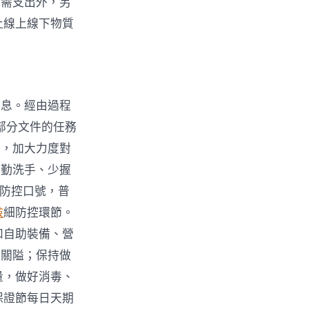
所需支出外，另
止線上線下物質
信息。經由過程
部分文件的任務
工，加大力度對
、勤洗手、少握
情防控口號，普
檢
細防控環節。
和自助裝備、營
好關隘；保持做
量，做好消毒、
保證節每日天期