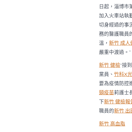
日起，淄博市
加入火車站執
切身經過的事
務的醫護職員
溫，
新竹 成人
嚴重中渡過。”
新竹 健檢
“接
黨員、
竹科X
要為疫情防控
頸疫苗
莉護士
下
新竹 健檢報
職員的
新竹 出
新竹 高血脂