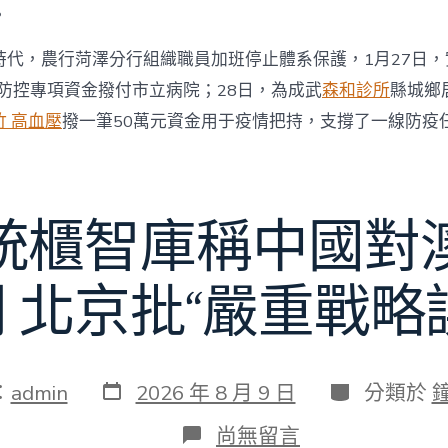
。
時代，農行菏澤分行組織職員加班停止體系保護，1月27日
情防控專項資金撥付市立病院；28日，為成武
森和診所
縣城鄉
竹 高血壓
撥一筆50萬元資金用于疫情把持，支撐了一線防疫
統櫃智庫稱中國對
 北京批“嚴重戰略
發
分
：
admin
2026 年 8 月 9 日
分類於
表
類
日
在
尚無留言