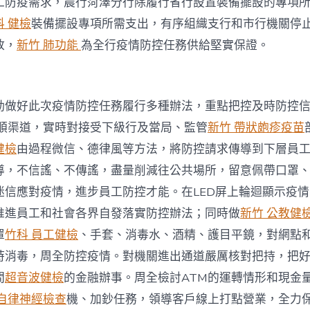
工防疫需求，農行菏澤分行除履行省行設置裝備擺設的專項
科 健檢
裝備擺設專項所需支出，有序組織支行和市行機關停
放，
新竹 肺功能
為全行疫情防控任務供給堅實保證。
動做好此次疫情防控任務履行多種辦法，重點把控及時防控
順渠道，實時對接受下級行及當局、監管
新竹 帶狀皰疹疫苗
健檢
由過程微信、德律風等方法，將防控請求傳導到下層員
導，不信謠、不傳謠，盡量削減往公共場所，留意佩帶口罩
迷信應對疫情，進步員工防控才能。在LED屏上輪迴顯示疫
推進員工和社會各界自發落實防控辦法；同時做
新竹 公教健
罩
竹科 員工健檢
、手套、消毒水、酒精、護目平鏡，對網點
時消毒，周全防控疫情。對機關進出通道嚴厲核對把持，把
間
超音波健檢
的金融辦事。周全檢討ATM的運轉情形和現金
 自律神經檢查
機、加鈔任務，領導客戶線上打點營業，全力