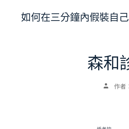
跳
至
如何在三分鐘內假裝自己
主
要
內
容
森和
文
作者
章
作
者