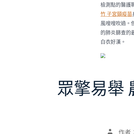
檢測點的醫護
竹 子宮頸疫苗
風嗖嗖吹過。
的肺炎篩查的
白衣好漢。
眾擎易舉
文
作者