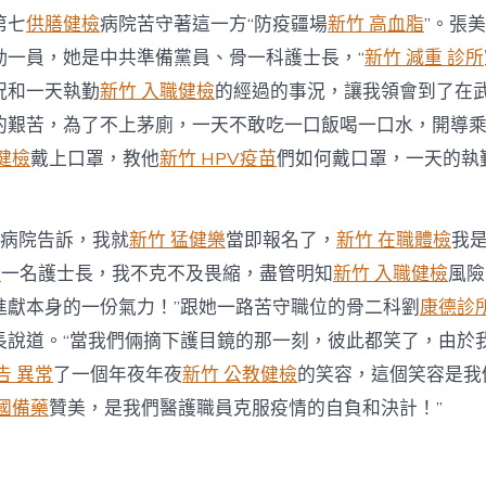
第七
供膳健檢
病院苦守著這一方“防疫疆場
新竹 高血脂
”。張
勤一員，她是中共準備黨員、骨一科護士長，“
新竹 減重 診所
況和一天執勤
新竹 入職健檢
的經過的事況，讓我領會到了在
的艱苦，為了不上茅廁，一天不敢吃一口飯喝一口水，開導
健檢
戴上口罩，教他
新竹 HPV疫苗
們如何戴口罩，一天的執
到病院告訴，我就
新竹 猛健樂
當即報名了，
新竹 在職體檢
我
光
一名護士長，我不克不及畏縮，盡管明知
新竹 入職健檢
風險
進獻本身的一份氣力！”跟她一路苦守職位的骨二科劉
康德診
長說道。“當我們倆摘下護目鏡的那一刻，彼此都笑了，由於
告 異常
了一個年夜年夜
新竹 公教健檢
的笑容，這個笑容是我
國備藥
贊美，是我們醫護職員克服疫情的自負和決計！”