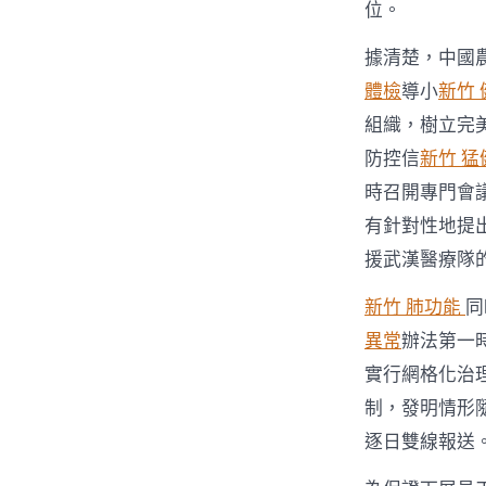
位。
據清楚，中國
體檢
導小
新竹 
組織，樹立完
防控信
新竹 猛
時召開專門會
有針對性地提
援武漢醫療隊
新竹 肺功能
同
異常
辦法第一
實行網格化治
制，發明情形
逐日雙線報送