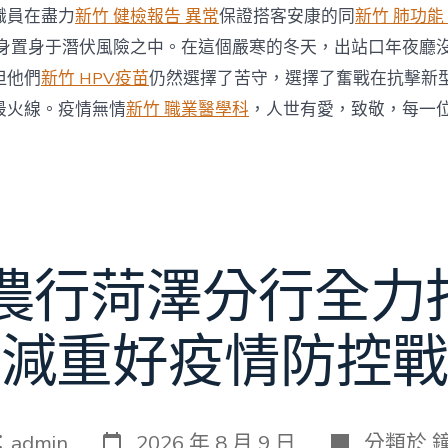
職員在盡力
新竹 健檢報告 異常
保證搭客安康的同
新竹 肺功能
身置身于潛伏風險之中。在這個嚴寒的冬天，出站口年夜廳
但他們
新竹 HPV疫苗
仍然選擇了苦守，選擇了奮戰在抗擊新
最火線。疫情無情
新竹 職業醫學科
，人世有愛，致敬，每一
 農行菏澤分行全力
減重好疫情防控戰
發
分
：
admin
2026 年 8 月 9 日
分類於