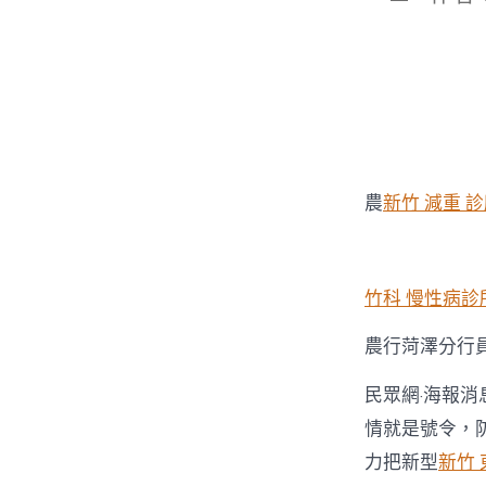
章
作
者
農
新竹 減重 
竹科 慢性病診
農行菏澤分行
民眾網·海報消
情就是號令，
力把新型
新竹