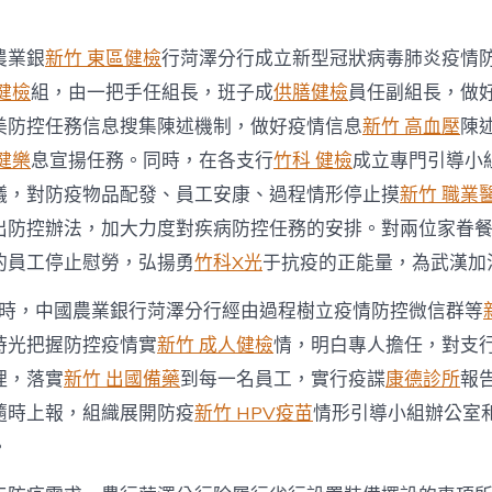
疫
情
防
農業銀
新竹 東區健檢
行菏澤分行成立新型冠狀病毒肺炎疫情
控
健檢
組，由一把手任組長，班子成
供膳健檢
員任副組長，做
戰〉
中
美防控任務信息搜集陳述機制，做好疫情信息
新竹 高血壓
陳
健樂
息宣揚任務。同時，在各支行
竹科 健檢
成立專門引導小
議，對防疫物品配發、員工安康、過程情形停止摸
新竹 職業
出防控辦法，加大力度對疾病防控任務的安排。對兩位家眷
的員工停止慰勞，弘揚勇
竹科X光
于抗疫的正能量，為武漢加
時，中國農業銀行菏澤分行經由過程樹立疫情防控微信群等
時光把握防控疫情實
新竹 成人健檢
情，明白專人擔任，對支
理，落實
新竹 出國備藥
到每一名員工，實行疫諜
康德診所
報
隨時上報，組織展開防疫
新竹 HPV疫苗
情形引導小組辦公室
。