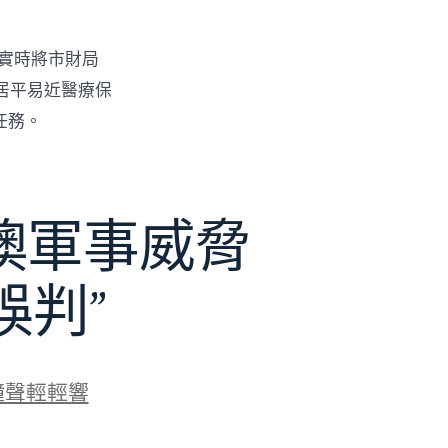
，實時將市財局
居平易近醫療保
任務。
澳軍事威脅
誤判”
鐘聲輕輕響