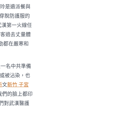
美玲是遴派餐與
穿脫防護服的
武漢第一火線任
乘客過去丈量體
勤都在嚴寒和
是一名中共準備
或被沾染，也
所
文
新竹 子宮
我們的臉上都印
們對武漢醫護