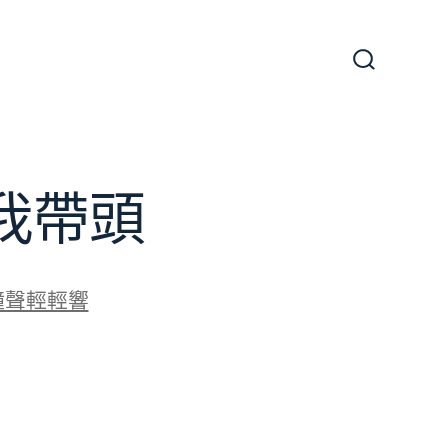
搜
尋
切
換
開
關
我帶頭
鐘聲輕輕響