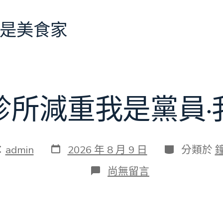
是美食家
診所減重我是黨員·
發
分
：
admin
2026 年 8 月 9 日
分類於
表
類
日
在
尚無留言
期
〈森
和
診
所
減