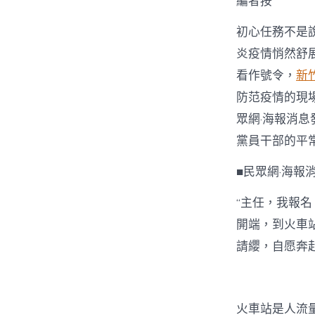
編者按
初心任務不是
炎疫情悄然舒
看作號令，
新
防范疫情的現
眾網·海報消息
黨員干部的平
■民眾網·海報
“主任，我報名
開端，到火車
請纓，自愿奔
火車站是人流