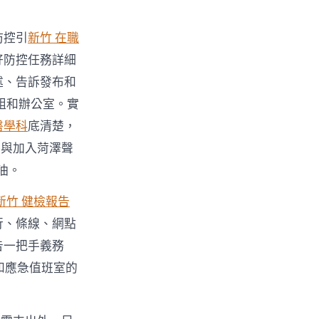
防控引
新竹 在職
好防控任務詳細
述、告訴發布和
組和辦公室。實
醫學科
底清楚，
餐與加入菏澤聲
油。
新竹 健檢報告
行、條線、網點
告一把手義務
和應急值班室的