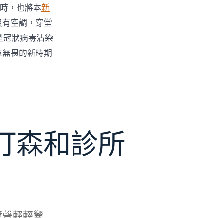
時，也將本
新
沒有空調，穿堂
型冠狀病毒沾染
位無畏的新時期
打森和診所
鐘聲輕輕響