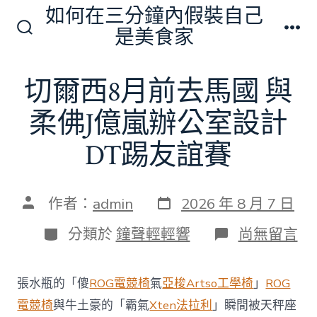
跳
如何在三分鐘內假裝自己
至
是美食家
搜
選
主
尋
單
切
要
切爾西8月前去馬國 與
換
內
開
關
柔佛J億嵐辦公室設計
容
DT踢友誼賽
發
文
作者：
admin
2026 年 8 月 7 日
表
章
日
作
分
在
分類於
鐘聲輕輕響
尚無留言
期
者
類
〈切
爾
西
張水瓶的「傻
ROG電競椅
氣
亞梭Artso工學椅
」
ROG
8
月
電競椅
與牛土豪的「霸氣
Xten法拉利
」瞬間被天秤座