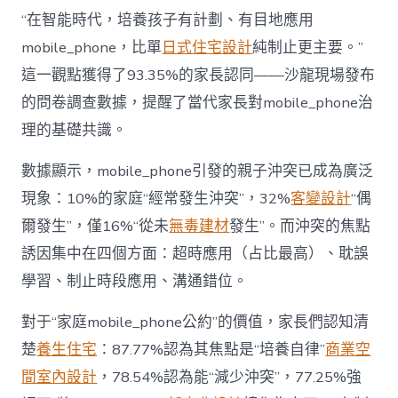
長
東
“在智能時代，培養孩子有計劃、有目地應用
西”，
mobile_phone，比單
日式住宅設計
純制止更主要。”
而
非
這一觀點獲得了93.35%的家長認同——沙龍現場發布
“家
的問卷調查數據，提醒了當代家長對mobile_phone治
庭
戰
理的基礎共識。
場”〉
中
數據顯示，mobile_phone引發的親子沖突已成為廣泛
現象：10%的家庭“經常發生沖突”，32%
客變設計
“偶
爾發生”，僅16%“從未
無毒建材
發生”。而沖突的焦點
誘因集中在四個方面：超時應用（占比最高）、耽誤
學習、制止時段應用、溝通錯位。
對于“家庭mobile_phone公約”的價值，家長們認知清
楚
養生住宅
：87.77%認為其焦點是“培養自律”
商業空
間室內設計
，78.54%認為能“減少沖突”，77.25%強