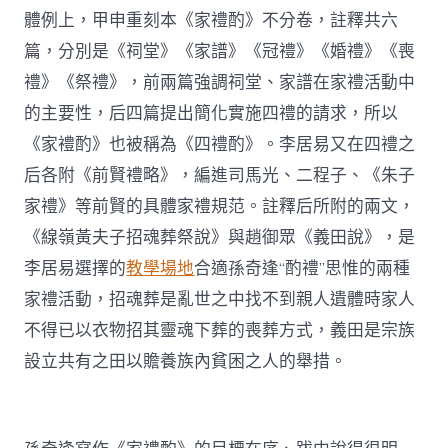
體例上，甲申重刻本《家禮酌》不分卷，註釋共六
篇，分別是《祠堂》《家譜》《冠禮》《婚禮》《喪
禮》《祭禮》，前兩篇強調祠堂、家譜在家禮活動中
的主要性，后四篇提出簡化實施四禮的請求，所以
《家禮酌》也被稱為《四禮酌》。李居易又在四禮之
后各附《前賢禮略》，編進司馬光、二程子、《朱子
家禮》等前賢的具體家禮規范。註釋后所附的兩文，
《線嶺黃夫子招魂葬祭說》與趙御眾《義田說》，是
李居易選擇的
教學場地
合適孫奇逢“酌禮”思惟的兩種
家禮活動，招魂葬是亂世之中找不到親人遺體時家人
不得已以衣物招其靈魂下葬的喪葬方式，義田是宗族
設立共有之田以贍養族內貧困之人的舉措。