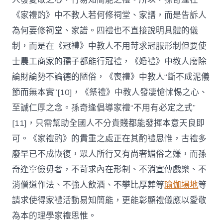
《家禮酌》中不教人若何修祠堂、家譜，而是告訴人
為何要修祠堂、家譜。四禮也不直接說明具體的儀
制，而是在《冠禮》中教人不用苛求冠服形制但要使
士農工商家的孺子都能行冠禮，《婚禮》中教人廢除
論財論勢不論德的陋俗，《喪禮》中教人“斷不成泥儀
節而無本實”[10]，《祭禮》中教人發凄愴怵惕之心、
至誠仁厚之念。孫奇逢倡導家禮“不用有必定之式”
[11]，只需幫助全國人不分貴賤都能發揮本意天良即
可。《家禮酌》的貴重之處正在其酌禮思惟，古禮多
廢早已不成恢復，眾人所行又有尚奢媚俗之嫌，而孫
奇逢寧儉毋奢，不苛求內在形制、不消宣傳戲樂、不
消僧道作法、不強人飲酒、不攀比厚葬等
瑜伽場地
等
請求使得家禮活動易知簡能，更能彰顯禮儀應以愛敬
為本的理學家禮思惟。