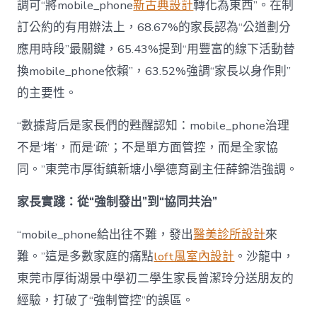
調可“將mobile_phone
新古典設計
轉化為東西”。在制
訂公約的有用辦法上，68.67%的家長認為“公道劃分
應用時段”最關鍵，65.43%提到“用豐富的線下活動替
換mobile_phone依賴”，63.52%強調“家長以身作則”
的主要性。
“數據背后是家長們的甦醒認知：mobile_phone治理
不是‘堵’，而是‘疏’；不是單方面管控，而是全家協
同。”東莞市厚街鎮新塘小學德育副主任薛錦浩強調。
家長實踐：從“強制發出”到“協同共治”
“mobile_phone給出往不難，發出
醫美診所設計
來
難。”這是多數家庭的痛點
loft風室內設計
。沙龍中，
東莞市厚街湖景中學初二學生家長曾潔玲分送朋友的
經驗，打破了“強制管控”的誤區。