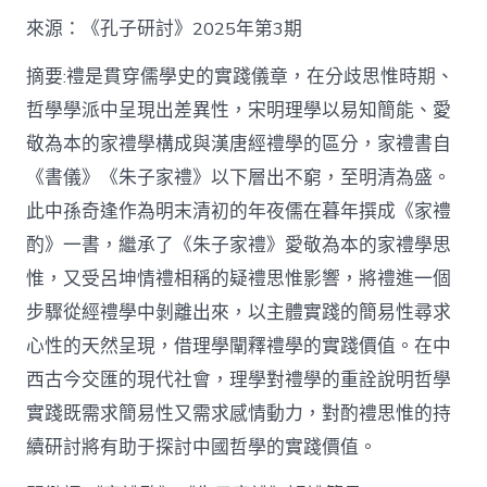
格
私
來源：《孔子研討》2025年第3期
密
空
摘要:禮是貫穿儒學史的實踐儀章，在分歧思惟時期、
間】
哲學學派中呈現出差異性，宋明理學以易知簡能、愛
從
簡
敬為本的家禮學構成與漢唐經禮學的區分，家禮書自
化
《書儀》《朱子家禮》以下層出不窮，至明清為盛。
禮
制
此中孫奇逢作為明末清初的年夜儒在暮年撰成《家禮
到
道
酌》一書，繼承了《朱子家禮》愛敬為本的家禮學思
理
惟，又受呂坤情禮相稱的疑禮思惟影響，將禮進一個
天
然：
步驟從經禮學中剝離出來，以主體實踐的簡易性尋求
孫
心性的天然呈現，借理學闡釋禮學的實踐價值。在中
奇
逢
西古今交匯的現代社會，理學對禮學的重詮說明哲學
酌
實踐既需求簡易性又需求感情動力，對酌禮思惟的持
禮
思
續研討將有助于探討中國哲學的實踐價值。
惟
研