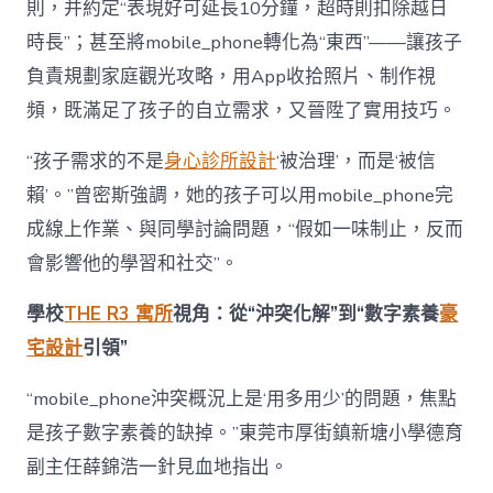
則，并約定“表現好可延長10分鐘，超時則扣除越日
時長”；甚至將mobile_phone轉化為“東西”——讓孩子
負責規劃家庭觀光攻略，用App收拾照片、制作視
頻，既滿足了孩子的自立需求，又晉陞了實用技巧。
“孩子需求的不是
身心診所設計
‘被治理’，而是‘被信
賴’。”曾密斯強調，她的孩子可以用mobile_phone完
成線上作業、與同學討論問題，“假如一味制止，反而
會影響他的學習和社交”。
學校
THE R3 寓所
視角：從“沖突化解”到“數字素養
豪
宅設計
引領”
“mobile_phone沖突概況上是‘用多用少’的問題，焦點
是孩子數字素養的缺掉。”東莞市厚街鎮新塘小學德育
副主任薛錦浩一針見血地指出。