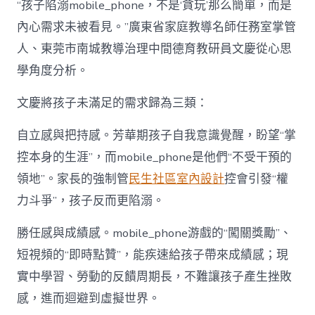
“孩子陷溺mobile_phone，不是‘貪玩’那么簡單，而是
內心需求未被看見。”廣東省家庭教導名師任務室掌管
人、東莞市南城教導治理中間德育教研員文慶從心思
學角度分析。
文慶將孩子未滿足的需求歸為三類：
自立感與把持感。芳華期孩子自我意識覺醒，盼望“掌
控本身的生涯”，而mobile_phone是他們“不受干預的
領地”。家長的強制管
民生社區室內設計
控會引發“權
力斗爭”，孩子反而更陷溺。
勝任感與成績感。mobile_phone游戲的“闖關獎勵”、
短視頻的“即時點贊”，能疾速給孩子帶來成績感；現
實中學習、勞動的反饋周期長，不難讓孩子產生挫敗
感，進而迴避到虛擬世界。