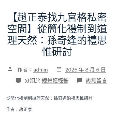
【趙正泰找九宮格私密
空間】從簡化禮制到道
理天然：孫奇逢酌禮思
惟研討
發
文
作者：
admin
2026 年 8 月 6 日
表
章
日
作
分
在
分類於
鐘聲輕輕響
尚無留言
期
者
類
〈【趙
正
泰
從簡化禮制到道理天然：孫奇逢酌禮思惟研討
找
九
作者：趙正泰
宮