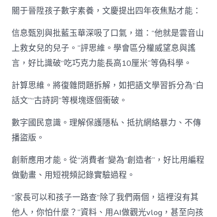
關于晉陞孩子數字素養，文慶提出四年夜焦點才能：
信息甄別與批藍玉華深吸了口氣，道：“他就是雲音山
上救女兒的兒子。”評思維。學會區分權威望息與謠
言，好比識破“吃巧克力能長高10厘米”等偽科學。
計算思維。將復雜問題拆解，如把語文學習拆分為“白
話文”“古詩詞”等模塊逐個衝破。
數字國民意識。理解保護隱私、抵抗網絡暴力、不傳
播盜版。
創新應用才能。從“消費者”變為“創造者”，好比用編程
做動畫、用短視頻記錄實驗過程。
“家長可以和孩子一路查“除了我們兩個，這裡沒有其
他人，你怕什麼？”資料、用AI做觀光vlog，甚至向孩