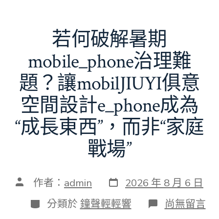
若何破解暑期
mobile_phone治理難
題？讓mobilJIUYI俱意
空間設計e_phone成為
“成長東西”，而非“家庭
戰場”
發
文
作者：
admin
2026 年 8 月 6 日
表
章
日
作
分
在
分類於
鐘聲輕輕響
尚無留言
期
者
類
〈若