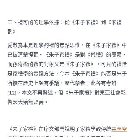
二、禮可酌的理學依據：從《朱子家禮》到《家禮
酌》
愛敬為本是理學酌禮的焦點思惟，在《朱子家禮》中
已被清楚提醒。《朱子家禮》是對《儀禮》的簡易，
而孫奇逢酌禮的對象又是《朱子家禮》，可見酌禮恰
是家禮學的實踐方法。今本《朱子家禮》能否是朱子
所撰在歷史上頗有爭議，歷代學者于此各有考辨
[12]，本文不再贅述，但《朱子家禮》對東亞社會影
響宏大殆無疑義。
《朱子家禮》在序文部門說明了家禮學較傳統
共享空