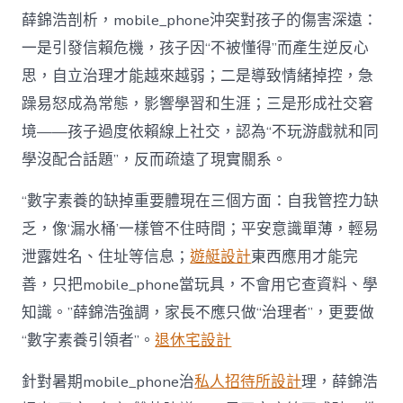
薛錦浩剖析，mobile_phone沖突對孩子的傷害深遠：
一是引發信賴危機，孩子因“不被懂得”而產生逆反心
思，自立治理才能越來越弱；二是導致情緒掉控，急
躁易怒成為常態，影響學習和生涯；三是形成社交窘
境——孩子過度依賴線上社交，認為“不玩游戲就和同
學沒配合話題”，反而疏遠了現實關系。
“數字素養的缺掉重要體現在三個方面：自我管控力缺
乏，像‘漏水桶’一樣管不住時間；平安意識單薄，輕易
泄露姓名、住址等信息；
遊艇設計
東西應用才能完
善，只把mobile_phone當玩具，不會用它查資料、學
知識。”薛錦浩強調，家長不應只做“治理者”，更要做
“數字素養引領者”。
退休宅設計
針對暑期mobile_phone治
私人招待所設計
理，薛錦浩