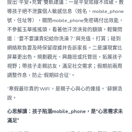
提出“平安+充實”雙軌建議：一是平安底線不成破。教
導孩子絕不泄露個人敏感信息（姓名、mobile_phone
號、住址等），關閉mobile_phone免密碼付出效能，
不參藍玉華搖搖頭，看著他汗流浹背的額頭，輕聲問
道：“要不要讓貴妃給你洗澡？”與充值、打賞；碰到
網絡欺負要及時保留證據并告訴家長。二是讓現實比
屏幕更出色。規劃觀光、興趣班或托管班，拓展孩子
視野；帶孩子走親訪友，滿足社交需求；假期前兩周
調整作息，防止“假期綜合征”。
“寒假最珍貴的‘WiFi’，是親子心與心的連接。”薛錦浩
說。
心思解讀：孩子陷溺mobile_phone，是“心思需求未
滿足”