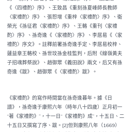
《〈四禮酌〉序》、王致昌《重刻孫夏峰師長教師
〈家禮酌〉序》、張恕增《重梓〈家禮酌〉序》、衛
榮光《孫征君〈家禮酌〉序》、王輅《重刊〈家禮
酌〉序》、孫奇逢《〈家禮酌〉序》、李居易《〈家
禮酌〉序文》。註釋前署孫奇逢手定、李居易校梓、
蘧益章王輅校、孫世玟孫金桂監判，后附《線嶺黃夫
子招魂葬祭說》、趙御眾《義田說》兩文，后又有孫
奇逢《跋》、趙御眾《〈家禮酌〉跋》。
《家禮酌》的寫作時間當在孫奇逢暮年。據《日
譜》，孫奇逢于康熙六年（時年八十四歲）正月初一
“著《家禮酌》”，十一日“《家禮酌》成”，十五日、二
十五日又撰寫了序、跋。[2]但到康熙八年（1669）