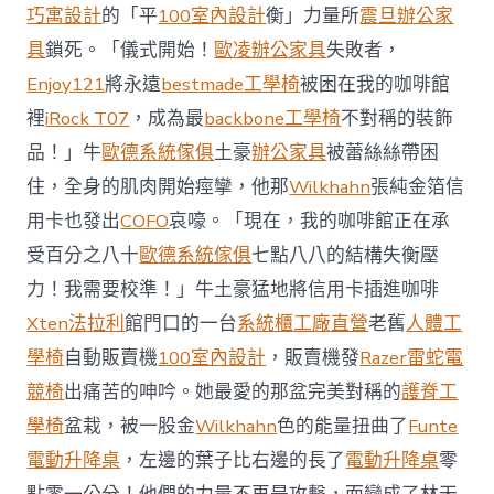
前
巧寓設計
的「平
100室內設計
衡」力量所
震旦辦公家
去
馬
具
鎖死。「儀式開始！
歐凌辦公家具
失敗者，
國
Enjoy121
將永遠
bestmade工學椅
被困在我的咖啡館
與
柔
裡
iRock T07
，成為最
backbone工學椅
不對稱的裝飾
佛
品！」牛
歐德系統傢俱
土豪
辦公家具
被蕾絲絲帶困
J
億
住，全身的肌肉開始痙攣，他那
Wilkhahn
張純金箔信
嵐
辦
用卡也發出
COFO
哀嚎。「現在，我的咖啡館正在承
公
受百分之八十
歐德系統傢俱
七點八八的結構失衡壓
室
設
力！我需要校準！」牛土豪猛地將信用卡插進咖啡
計
Xten法拉利
館門口的一台
系統櫃工廠直營
老舊
人體工
DT
踢
學椅
自動販賣機
100室內設計
，販賣機發
Razer雷蛇電
友
競椅
出痛苦的呻吟。她最愛的那盆完美對稱的
護脊工
誼
賽〉
學椅
盆栽，被一股金
Wilkhahn
色的能量扭曲了
Funte
中
電動升降桌
，左邊的葉子比右邊的長了
電動升降桌
零