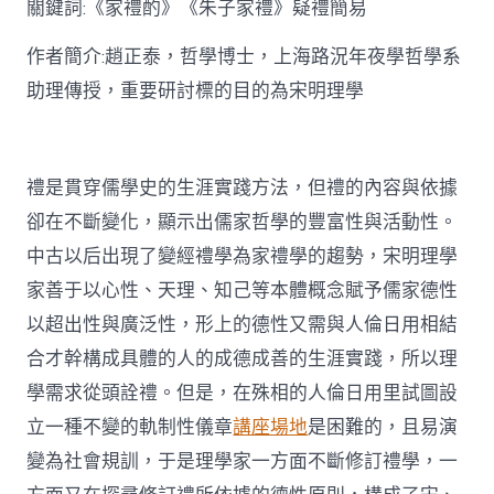
關鍵詞:《家禮酌》《朱子家禮》疑禮簡易
討〉
中
作者簡介:趙正泰，哲學博士，上海路況年夜學哲學系
助理傳授，重要研討標的目的為宋明理學
禮是貫穿儒學史的生涯實踐方法，但禮的內容與依據
卻在不斷變化，顯示出儒家哲學的豐富性與活動性。
中古以后出現了變經禮學為家禮學的趨勢，宋明理學
家善于以心性、天理、知己等本體概念賦予儒家德性
以超出性與廣泛性，形上的德性又需與人倫日用相結
合才幹構成具體的人的成德成善的生涯實踐，所以理
學需求從頭詮禮。但是，在殊相的人倫日用里試圖設
立一種不變的軌制性儀章
講座場地
是困難的，且易演
變為社會規訓，于是理學家一方面不斷修訂禮學，一