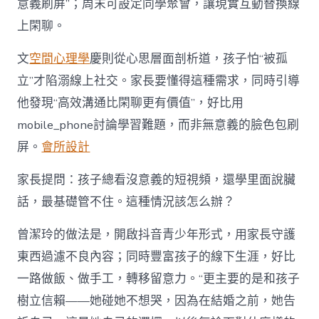
意義刷屏”；周末可設定同學聚會，讓現實互動替換線
上閑聊。
文
空間心理學
慶則從心思層面剖析道，孩子怕“被孤
立”才陷溺線上社交。家長要懂得這種需求，同時引導
他發現“高效溝通比閑聊更有價值”，好比用
mobile_phone討論學習難題，而非無意義的臉色包刷
屏。
會所設計
家長提問：孩子總看沒意義的短視頻，還學里面說臟
話，最基礎管不住。這種情況該怎么辦？
曾潔玲的做法是，開啟抖音青少年形式，用家長守護
東西過濾不良內容；同時豐富孩子的線下生涯，好比
一路做飯、做手工，轉移留意力。“更主要的是和孩子
樹立信賴——她碰她不想哭，因為在結婚之前，她告