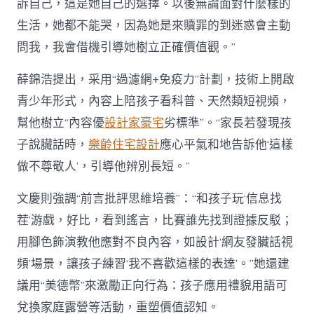
訴自己，這是她自己的選擇。以後無論面對什麼樣的
生活，她都不能哭，因為她是來贖罪的到迷惑會主動
問我，我會借機引導她樹立正確價值觀。”
薛錦浩提出，采用“過濾網+免疫力”計劃，技術上開啟
青少年形式，內容上陪孩子看科普、天然類短視頻，
幫他樹立“內容優
設計家豪宅
劣標準”。“家長若發現孩
子說臟話時，
樂齡住宅設計
應心平氣和地告訴他‘這樣
做不尊敬人’，引導他辨別長短。”
文慶則強調“前言批評思維培養”：“和孩子玩‘信息找
茬’游戲，好比，看到謠言，比賽誰先找到證據反駁；
用腳色飾演教他應對不良內容，如設計‘網友發臟話視
頻’場景，讓孩子練習‘我不喜歡這樣的表達’。”她還建
議用“美德幣”來激勵正向行為：孩子應用禮貌用語可
兌換家庭露營等活動，重塑價值認知。