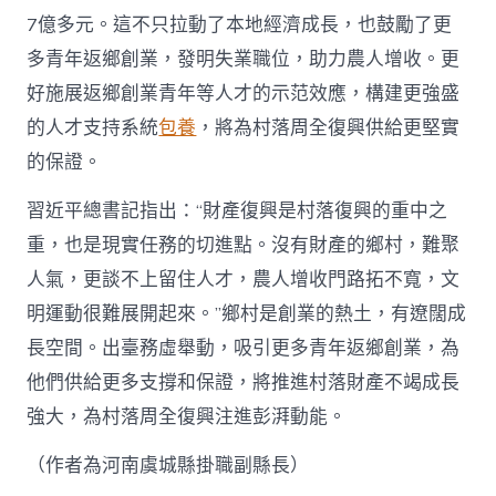
7億多元。這不只拉動了本地經濟成長，也鼓勵了更
多青年返鄉創業，發明失業職位，助力農人增收。更
好施展返鄉創業青年等人才的示范效應，構建更強盛
的人才支持系統
包養
，將為村落周全復興供給更堅實
的保證。
習近平總書記指出：“財產復興是村落復興的重中之
重，也是現實任務的切進點。沒有財產的鄉村，難聚
人氣，更談不上留住人才，農人增收門路拓不寬，文
明運動很難展開起來。”鄉村是創業的熱土，有遼闊成
長空間。出臺務虛舉動，吸引更多青年返鄉創業，為
他們供給更多支撐和保證，將推進村落財產不竭成長
強大，為村落周全復興注進彭湃動能。
（作者為河南虞城縣掛職副縣長）