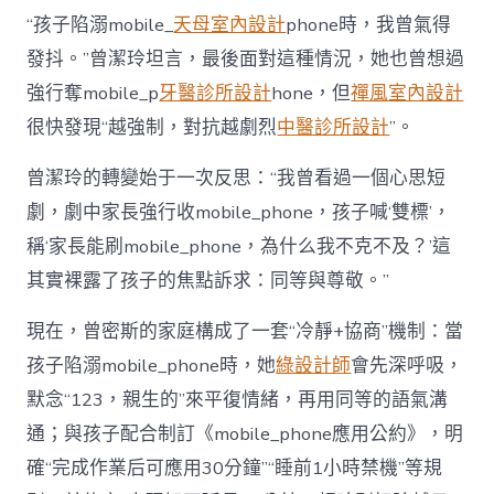
“孩子陷溺mobile_
天母室內設計
phone時，我曾氣得
發抖。”曾潔玲坦言，最後面對這種情況，她也曾想過
強行奪mobile_p
牙醫診所設計
hone，但
禪風室內設計
很快發現“越強制，對抗越劇烈
中醫診所設計
”。
曾潔玲的轉變始于一次反思：“我曾看過一個心思短
劇，劇中家長強行收mobile_phone，孩子喊‘雙標’，
稱‘家長能刷mobile_phone，為什么我不克不及？’這
其實裸露了孩子的焦點訴求：同等與尊敬。”
現在，曾密斯的家庭構成了一套“冷靜+協商”機制：當
孩子陷溺mobile_phone時，她
綠設計師
會先深呼吸，
默念“123，親生的”來平復情緒，再用同等的語氣溝
通；與孩子配合制訂《mobile_phone應用公約》，明
確“完成作業后可應用30分鐘”“睡前1小時禁機”等規