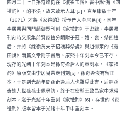
四月二十七日孫奇逢仍在《復崔玉階》書中說“有《四
禮酌》，酌不決，故未敢示人耳”[3]，直至康熙十年
（1671）才將《家禮酌》授予門人李居易[4]，同年
李居易與同門趙御眾刊刻《家禮酌》于密縣。李居易
刊刻時又采集前賢家禮分類附于冠、婚、喪、祭四禮
后，并將《線嶺黃夫子招魂葬祭說》與趙御眾的《義
田說》兩篇文章附于書后。康熙十年刻本今已不存，
現存的光緒十年刻本是孫奇逢后人的重刻本。《家禮
酌》原版交由李居易帶走刊刻[5]，孫奇逢沒有留正
本，于是到光緒年間孫奇逢后人也難覓此書，后經孫
奇逢九世孫孫士佩尋訪，終于在密縣王致昌家中求得
刻本，遂于光緒十年重刻《家禮酌》[6]，存世的《家
禮酌》版本皆本于光緒十年甲申重刻本。