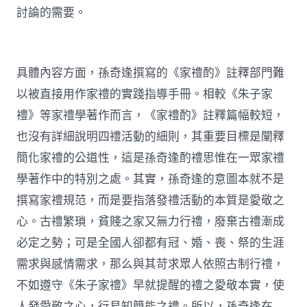
討論的需要。
具體內容方面，孫奇逢撰寫的《家禮酌》註釋部門難
以被直接用作家禮的實踐指導手冊。相較《朱子家
禮》等家禮學著作而言，《家禮酌》註釋篇幅較短，
也沒有詳細說明四禮活動的細則，其重要目標是闡釋
簡化家禮的公道性，這是孫奇逢酌禮思惟在一眾家禮
學著作中的特別之處。其實，孫奇逢的意圖本就不是
撰寫家禮規范，而是要指落發禮活動的本質是愛敬之
心。古禮繁瑣，貧賤之家又無力行禮，廢棄古禮漸成
必定之勢；可是全國人卻都有冠、婚、喪、祭的生涯
需求與感情需求，那么與其苛求眾人依照古制行禮，
不如遵守《朱子家禮》早就提醒的禮之愛敬本實，使
人發愛敬之心，行易知簡能之禮。所以，孫奇逢在