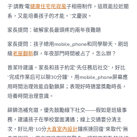
子‘請教’電
健康住宅
侘寂風
子相冊制作，這既能拉近關
系，又能培養孩子的才能。”文慶說。
家長提問：破解家長最頭疼的兩年夜難題
家長提問：孩子總用mobile_phone和同學聊天、刷班
級
老屋翻新
群，年夜部門時間被占了，怎么辦？
曾潔玲建議，家長和孩子約定“先任務后社交”，好比
“完成作業后可以聊30分鐘”，用mobile_phone屏幕應
用時間治理效能自動鎖屏；表現好時適當獎勵時長，
培養時間治理意識。
薛錦浩補充道，優先鼓勵線下社交——假如是班級事
務，建議孩子在學校當面溝通；線上交通要分清主
次，好比用“10分
大直室內設計
鐘疾速回復”來取代“無