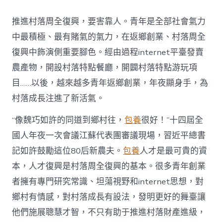
村
落
推進村落周全復興，要害靠人。青年是全部社會氣力
財
產
中最積極、最有賭氣的氣力，在返鄉創業、村落周全
復
復興中飾演側重要腳色。經由過程internet平臺發賣
興
注
農產物，開設村落特點餐廳，開闢村落特點游玩項
進
目……以後，越來越多青年返鄉創業，年夜顯身手，為
人
才
村落成長注進了新活氣。
死
水
“像魏巧如許的同道到鄉村往，
包養
很好！”十四屆全
甜
心
國人年夜一次會議江蘇代表團審議現場，習近平總書
寶
記如許鼓勵這位80后新農夫。
包養
人才是最可貴的資
物
查
本，人才復興是村落周全復興的基本。很多青年創業
包
者擁有專門研究常識、坦蕩視野和internet思想，對
養
網
鄉村有情感，對村落成長有設法，發明更好的舞臺讓
_
他們施展聰慧才智，不只有助于推進村落財產進級，
中