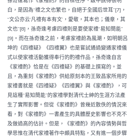
孫奇逢寫作《家禮酌》的目標在序、跋中說得很明
白，是因為“禮之文也繁也，自絕于全國后世耳”[7]，
“文公亦云‘凡禮有本有文’，愛敬，其本也；儀章，其
文也”[8]，孫奇逢考慮四禮則是要使家禮“易知簡能”
[9]。而在孫奇逢之前，考慮家禮蔚為風潮，如明朝呂
坤的《四禮疑》《四禮翼》也是嘗試通過變通家禮儀
式以使家禮活動獲得奉行的酌禮作品，孫奇逢自言
《家禮酌》恰是在《四禮疑》的基礎上撰寫的。並
且，為重刻《家禮酌》供給原刻本的王致昌家所用的
家禮書就是《四禮疑》《四禮翼》與《家禮酌》，可
見這種“易知簡能”的家禮學對清代士紳的生涯方法產
生了實際影響。但從《家禮酌》曾幾近散佚的情況來
看，對《家禮酌》一書產生的具體歷史影響也不克不
及做過高的估計。但是，《家禮酌》的內容情勢與哲
學思惟在清代家禮著作中頗具特點，又有進一個步驟