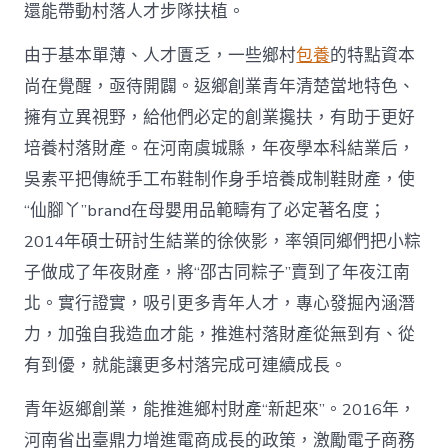
國
還能帶動村落人才步隊扶植。
網〉
中
由于基本單薄、人才匱乏，一些鄉村
包養
的特點資本
尚在覺醒，亟待開闢。返鄉創業青年清楚當地特色、
擁有立異視野，給他們必定的創業攙扶，有助于更好
培養村落財產。在河南虞城縣，年夜學本科結業后，
吳素平把傳統手工布鞋制作身手培養成制鞋財產，使
“仙腳丫”brand在母嬰用品範疇有了必定著名度；
2014年碩士研討生結業的徐俠影，率領同鄉們把小粽
子做成了年夜財產，將“邵古同粽子”賣到了年夜江南
北。實行證實，吸引更多青年人才，專心發掘內涵潛
力，加強自我造血才能，推進村落財產從無到有、從
有到優，就能讓更多村落完成可連續成長。
青年返鄉創業，能推進鄉村財產“新起來”。2016年，
河南省出臺鼎力增進電商成長的政策，激勵電子商務