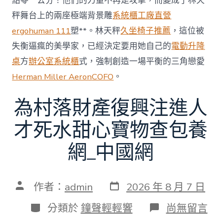
點零一公分！他們的力量不再是攻擊，而變成了林天
秤舞台上的兩座極端背景雕
系統櫃工廠直營
ergohuman 111
塑**。林天秤
久坐椅子推薦
，這位被
失衡逼瘋的美學家，已經決定要用她自己的
電動升降
桌
方
辦公室系統櫃
式，強制創造一場平衡的三角戀愛
Herman Miller Aeron
COFO
。
為村落財產復興注進人
才死水甜心寶物查包養
網_中國網
發
文
作者：
admin
2026 年 8 月 7 日
表
章
日
作
分
在
分類於
鐘聲輕輕響
尚無留言
期
者
類
〈為