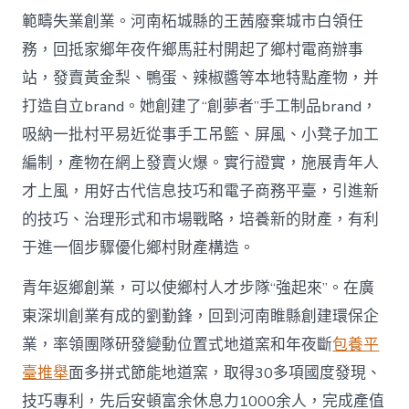
範疇失業創業。河南柘城縣的王茜廢棄城市白領任
務，回抵家鄉年夜仵鄉馬莊村開起了鄉村電商辦事
站，發賣黃金梨、鴨蛋、辣椒醬等本地特點產物，并
打造自立brand。她創建了“創夢者”手工制品brand，
吸納一批村平易近從事手工吊籃、屏風、小凳子加工
編制，產物在網上發賣火爆。實行證實，施展青年人
才上風，用好古代信息技巧和電子商務平臺，引進新
的技巧、治理形式和市場戰略，培養新的財產，有利
于進一個步驟優化鄉村財產構造。
青年返鄉創業，可以使鄉村人才步隊“強起來”。在廣
東深圳創業有成的劉勤鋒，回到河南睢縣創建環保企
業，率領團隊研發變動位置式地道窯和年夜斷
包養平
臺推舉
面多拼式節能地道窯，取得30多項國度發現、
技巧專利，先后安頓富余休息力1000余人，完成產值