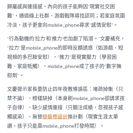
歸屬感與連接感。內向的孩子能夠因“現實社交困
難”，通過線上社群、游戲戰隊尋找認同；若家庭氛圍
冷淡，孩子更會向mobile_phone尋求“感情安慰”。
“行為動機的‘拉力’和‘推力’也加劇了陷溺。”文慶補充，
“拉力”是mobile_phone的即時反饋誘惑（如游戲、短
視頻的多巴胺安慰），“推力”是現實壓力（學習困
難、家庭牴觸），mobile_phone成了孩子的“數字撫
慰劑”。
文慶提示家長要防止四年夜教導誤區：堵疏掉衡（只
禁不論）、榜樣缺掉（本身刷mobile_phone卻請求孩
子自律）、缺少感情連接（只關注成績，忽視孩子感
觸感染）、無替
綠裝修設計
換計劃（現實生涯太單
調，孩子只能靠mobile_phone打發時間）。