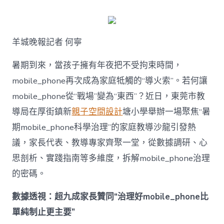
何
破
解
暑
羊城晚報記者 何寧
期
mobile_ph
治
暑期到來，當孩子擁有年夜把不受拘束時間，
理
mobile_phone再次成為家庭牴觸的“導火索”。若何讓
難
題？
mobile_phone從“戰場”變為“東西”？近日，東莞市教
讓
導局在厚街鎮新
親子空間設計
塘小學舉辦一場聚焦“暑
mobilJIUYI
俱
期mobile_phone科學治理”的家庭教導沙龍引發熱
意
議，家長代表、教導專家齊聚一堂，從數據調研、心
空
間
思剖析、實踐指南等多維度，拆解mobile_phone治理
設
計
的密碼。
e_phone
成
數據透視：超九成家長贊同“治理好mobile_phone比
為
單純制止更主要”
“成