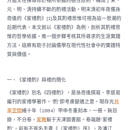
方面又在探尋修訂禮所依據的德性原則，構成了宋、
元、明、清持續不斷的酌禮活動。明末清初年夜儒孫
奇逢的《家禮酌》[1]及其酌禮思惟可視為這一思潮的
后期代表，本文就以《家禮酌》為例，剖析其酌禮思
惟的哲學依據，進一個步驟考核其所尋求的生涯實踐
方法，這將有助于討論儒學在現代性社會中的實踐特
質與價值。
一、《家禮酌》與禮的簡化
《家禮酌》別名《四禮酌》，是孫奇逢撰寫、李居易
編刊的家禮學著作，“酌”即考慮變通之意。現存光
共
享空間
緒十年（1884）甲申冬重刻本，一冊，無目
錄，不分卷，
家教
躲于天津圖書館。卷端題“家禮
酌”，前有不簽名手書《〈家禮酌〉序》，及潘江