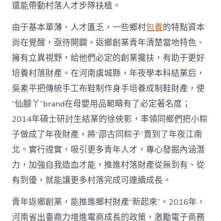
國
還能帶動村落人才步隊扶植。
網〉
中
由于基本單薄、人才匱乏，一些鄉村
包養
的特點資本
尚在覺醒，亟待開闢。返鄉創業青年清楚當地特色、
擁有立異視野，給他們必定的創業攙扶，有助于更好
培養村落財產。在河南虞城縣，年夜學本科結業后，
吳素平把傳統手工布鞋制作身手培養成制鞋財產，使
“仙腳丫”brand在母嬰用品範疇有了必定著名度；
2014年碩士研討生結業的徐俠影，率領同鄉們把小粽
子做成了年夜財產，將“邵古同粽子”賣到了年夜江南
北。實行證實，吸引更多青年人才，專心發掘內涵潛
力，加強自我造血才能，推進村落財產從無到有、從
有到優，就能讓更多村落完成可連續成長。
青年返鄉創業，能推進鄉村財產“新起來”。2016年，
河南省出臺鼎力增進電商成長的政策，激勵電子商務