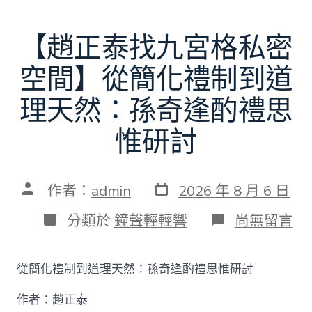
【趙正泰找九宮格私密
空間】從簡化禮制到道
理天然：孫奇逢酌禮思
惟研討
發
文
作者：
admin
2026 年 8 月 6 日
表
章
日
作
分
在
分類於
鐘聲輕輕響
尚無留言
期
者
類
〈【趙
正
泰
從簡化禮制到道理天然：孫奇逢酌禮思惟研討
找
九
作者：趙正泰
宮