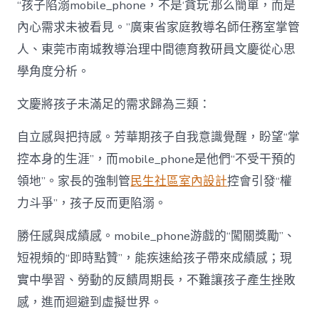
“孩子陷溺mobile_phone，不是‘貪玩’那么簡單，而是
內心需求未被看見。”廣東省家庭教導名師任務室掌管
人、東莞市南城教導治理中間德育教研員文慶從心思
學角度分析。
文慶將孩子未滿足的需求歸為三類：
自立感與把持感。芳華期孩子自我意識覺醒，盼望“掌
控本身的生涯”，而mobile_phone是他們“不受干預的
領地”。家長的強制管
民生社區室內設計
控會引發“權
力斗爭”，孩子反而更陷溺。
勝任感與成績感。mobile_phone游戲的“闖關獎勵”、
短視頻的“即時點贊”，能疾速給孩子帶來成績感；現
實中學習、勞動的反饋周期長，不難讓孩子產生挫敗
感，進而迴避到虛擬世界。