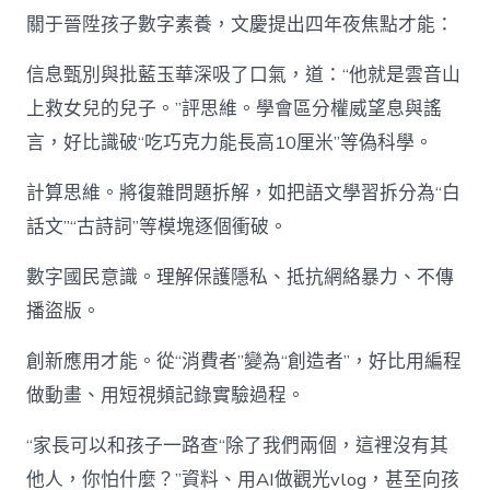
關于晉陞孩子數字素養，文慶提出四年夜焦點才能：
信息甄別與批藍玉華深吸了口氣，道：“他就是雲音山
上救女兒的兒子。”評思維。學會區分權威望息與謠
言，好比識破“吃巧克力能長高10厘米”等偽科學。
計算思維。將復雜問題拆解，如把語文學習拆分為“白
話文”“古詩詞”等模塊逐個衝破。
數字國民意識。理解保護隱私、抵抗網絡暴力、不傳
播盜版。
創新應用才能。從“消費者”變為“創造者”，好比用編程
做動畫、用短視頻記錄實驗過程。
“家長可以和孩子一路查“除了我們兩個，這裡沒有其
他人，你怕什麼？”資料、用AI做觀光vlog，甚至向孩