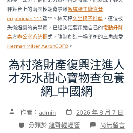
點零一公分！他們的力量不再是攻擊，而變成了林天
秤舞台上的兩座極端背景雕
系統櫃工廠直營
ergohuman 111
塑**。林天秤
久坐椅子推薦
，這位被
失衡逼瘋的美學家，已經決定要用她自己的
電動升降
桌
方
辦公室系統櫃
式，強制創造一場平衡的三角戀愛
Herman Miller Aeron
COFO
。
為村落財產復興注進人
才死水甜心寶物查包養
網_中國網
發
文
作者：
admin
2026 年 8 月 7 日
表
章
日
作
分
在
分類於
鐘聲輕輕響
尚無留言
期
者
類
〈為