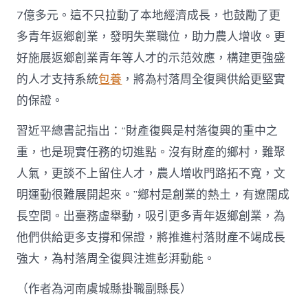
7億多元。這不只拉動了本地經濟成長，也鼓勵了更
多青年返鄉創業，發明失業職位，助力農人增收。更
好施展返鄉創業青年等人才的示范效應，構建更強盛
的人才支持系統
包養
，將為村落周全復興供給更堅實
的保證。
習近平總書記指出：“財產復興是村落復興的重中之
重，也是現實任務的切進點。沒有財產的鄉村，難聚
人氣，更談不上留住人才，農人增收門路拓不寬，文
明運動很難展開起來。”鄉村是創業的熱土，有遼闊成
長空間。出臺務虛舉動，吸引更多青年返鄉創業，為
他們供給更多支撐和保證，將推進村落財產不竭成長
強大，為村落周全復興注進彭湃動能。
（作者為河南虞城縣掛職副縣長）