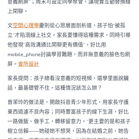
意義刷屏”；周末可設定同學聚會，讓現實互動替換線
上閑聊。
文
空間心理學
慶則從心思層面剖析道，孩子怕“被孤
立”才陷溺線上社交。家長要懂得這種需求，同時引導
他發現“高效溝通比閑聊更有價值”，好比用
mobile_phone討論學習難題，而非無意義的臉色包刷
屏。
會所設計
家長提問：孩子總看沒意義的短視頻，還學里面說臟
話，最基礎管不住。這種情況該怎么辦？
曾潔玲的做法是，開啟抖音青少年形式，用家長守護
東西過濾不良內容；同時豐富孩子的線下生涯，好比
一路做飯、做手工，轉移留意力。“更主要的是和孩子
樹立信賴——她碰她不想哭，因為在結婚之前，她告