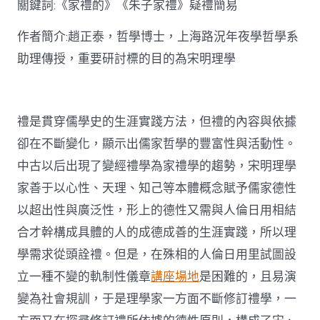
關鍵詞:《家禮酌》《朱子家禮》疑禮簡易
討〉
中
作者簡介:趙正泰，哲學博士，上海路況年夜學哲學系
助理傳授，重要研討標的目的為宋明理學
禮是貫穿儒學史的生涯實踐方法，但禮的內容與依據
卻在不斷變化，顯示出儒家哲學的豐富性與活動性。
中古以后出現了變經禮學為家禮學的趨勢，宋明理學
家善于以心性、天理、知己等本體概念賦予儒家德性
以超出性與廣泛性，形上的德性又需與人倫日用相結
合才幹構成具體的人的成德成善的生涯實踐，所以理
學需求從頭詮禮。但是，在殊相的人倫日用里試圖設
立一種不變的軌制性儀章
講座場地
是困難的，且易演
變為社會規訓，于是理學家一方面不斷修訂禮學，一