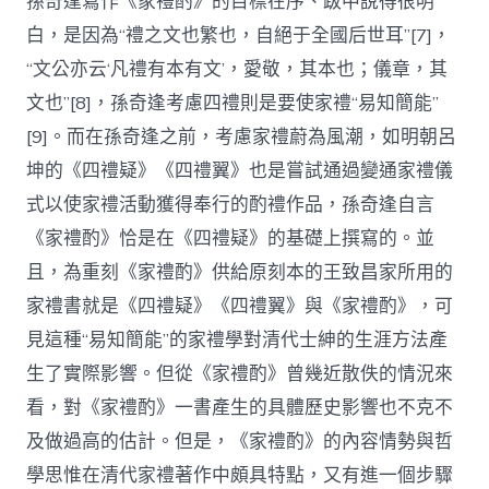
孫奇逢寫作《家禮酌》的目標在序、跋中說得很明
白，是因為“禮之文也繁也，自絕于全國后世耳”[7]，
“文公亦云‘凡禮有本有文’，愛敬，其本也；儀章，其
文也”[8]，孫奇逢考慮四禮則是要使家禮“易知簡能”
[9]。而在孫奇逢之前，考慮家禮蔚為風潮，如明朝呂
坤的《四禮疑》《四禮翼》也是嘗試通過變通家禮儀
式以使家禮活動獲得奉行的酌禮作品，孫奇逢自言
《家禮酌》恰是在《四禮疑》的基礎上撰寫的。並
且，為重刻《家禮酌》供給原刻本的王致昌家所用的
家禮書就是《四禮疑》《四禮翼》與《家禮酌》，可
見這種“易知簡能”的家禮學對清代士紳的生涯方法產
生了實際影響。但從《家禮酌》曾幾近散佚的情況來
看，對《家禮酌》一書產生的具體歷史影響也不克不
及做過高的估計。但是，《家禮酌》的內容情勢與哲
學思惟在清代家禮著作中頗具特點，又有進一個步驟