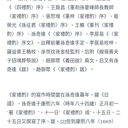
《〈四禮酌〉序》、王致昌《重刻孫夏峰師長教師
〈家禮酌〉序》、張恕增《重梓〈家禮酌〉序》、衛
榮光《孫征君〈家禮酌〉序》、王輅《重刊〈家禮
酌〉序》、孫奇逢《〈家禮酌〉序》、李居易《〈家
禮酌〉序文》。註釋前署孫奇逢手定、李居易校梓、
蘧益章王輅校、孫世玟孫金桂監判，后附《線嶺黃夫
子招魂葬祭說》、趙御眾《義田說》兩文，后又有孫
奇逢《跋》、趙御眾《〈家禮酌〉跋》。
《家禮酌》的寫作時間當在孫奇逢暮年。據《日
譜》，孫奇逢于康熙六年（時年八十四歲）正月初一
“著《家禮酌》”，十一日“《家禮酌》成”，十五日、二
十五日又撰寫了序、跋。[2]但到康熙八年（1669）