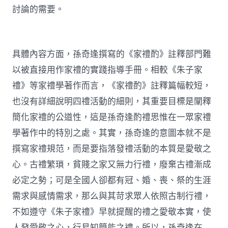
討論的需要。
具體內容方面，孫奇逢撰寫的《家禮酌》註釋部門難
以被直接用作家禮的實踐指導手冊。相較《朱子家
禮》等家禮學著作而言，《家禮酌》註釋篇幅較短，
也沒有詳細說明四禮活動的細則，其重要目標是闡釋
簡化家禮的公道性，這是孫奇逢酌禮思惟在一眾家禮
學著作中的特別之處。其實，孫奇逢的意圖本就不是
撰寫家禮規范，而是要指落發禮活動的本質是愛敬之
心。古禮繁瑣，貧賤之家又無力行禮，廢棄古禮漸成
必定之勢；可是全國人卻都有冠、婚、喪、祭的生涯
需求與感情需求，那么與其苛求眾人依照古制行禮，
不如遵守《朱子家禮》早就提醒的禮之愛敬本實，使
人發愛敬之心，行易知簡能之禮。所以，孫奇逢在