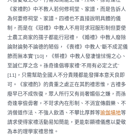
《家禮酌》中不教人若何修祠堂、家譜，而是告訴人
為何要修祠堂、家譜。四禮也不直接說明具體的儀
制，而是在《冠禮》中教人不用苛求冠服形制但要使
士農工商家的孺子都能行冠禮，《婚禮》中教人廢除
論財論勢不論德的陋俗，《喪禮》中教人“斷不成泥儀
節而無本實”[10]，《祭禮》中教人發凄愴怵惕之心、
至誠仁厚之念。孫奇逢倡導家禮“不用有必定之式”
[11]，只需幫助全國人不分貴賤都能發揮本意天良即
可。《家禮酌》的貴重之處正在其酌禮思惟，古禮多
廢早已不成恢復，眾人所行又有尚奢媚俗之嫌，而孫
奇逢寧儉毋奢，不苛求內在形制、不消宣傳戲樂、不
消僧道作法、不強人飲酒、不攀比厚葬等
瑜伽場地
等
請求使得家禮活動易知簡能，更能彰顯禮儀應以愛敬
為本的理學家禮思惟。