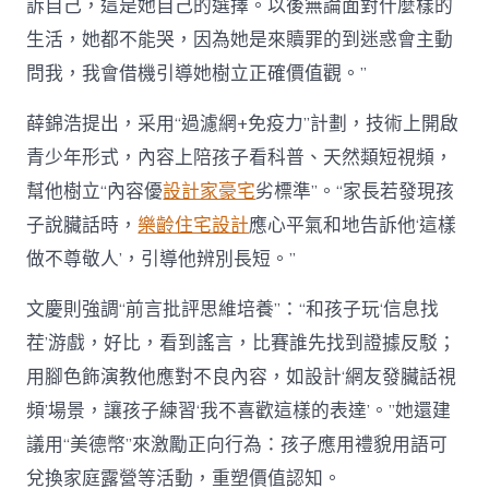
訴自己，這是她自己的選擇。以後無論面對什麼樣的
生活，她都不能哭，因為她是來贖罪的到迷惑會主動
問我，我會借機引導她樹立正確價值觀。”
薛錦浩提出，采用“過濾網+免疫力”計劃，技術上開啟
青少年形式，內容上陪孩子看科普、天然類短視頻，
幫他樹立“內容優
設計家豪宅
劣標準”。“家長若發現孩
子說臟話時，
樂齡住宅設計
應心平氣和地告訴他‘這樣
做不尊敬人’，引導他辨別長短。”
文慶則強調“前言批評思維培養”：“和孩子玩‘信息找
茬’游戲，好比，看到謠言，比賽誰先找到證據反駁；
用腳色飾演教他應對不良內容，如設計‘網友發臟話視
頻’場景，讓孩子練習‘我不喜歡這樣的表達’。”她還建
議用“美德幣”來激勵正向行為：孩子應用禮貌用語可
兌換家庭露營等活動，重塑價值認知。