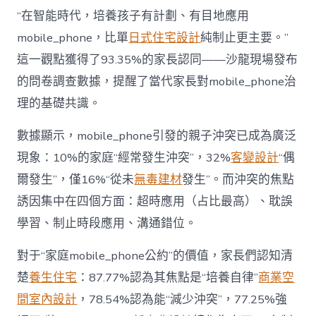
長
東
“在智能時代，培養孩子有計劃、有目地應用
西”，
mobile_phone，比單
日式住宅設計
純制止更主要。”
而
非
這一觀點獲得了93.35%的家長認同——沙龍現場發布
“家
的問卷調查數據，提醒了當代家長對mobile_phone治
庭
戰
理的基礎共識。
場”〉
中
數據顯示，mobile_phone引發的親子沖突已成為廣泛
現象：10%的家庭“經常發生沖突”，32%
客變設計
“偶
爾發生”，僅16%“從未
無毒建材
發生”。而沖突的焦點
誘因集中在四個方面：超時應用（占比最高）、耽誤
學習、制止時段應用、溝通錯位。
對于“家庭mobile_phone公約”的價值，家長們認知清
楚
養生住宅
：87.77%認為其焦點是“培養自律”
商業空
間室內設計
，78.54%認為能“減少沖突”，77.25%強