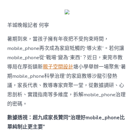
何
破
解
暑
羊城晚報記者 何寧
期
mobile_ph
治
暑期到來，當孩子擁有年夜把不受拘束時間，
理
mobile_phone再次成為家庭牴觸的“導火索”。若何讓
難
題？
mobile_phone從“戰場”變為“東西”？近日，東莞市教
讓
導局在厚街鎮新
親子空間設計
塘小學舉辦一場聚焦“暑
mobilJIUYI
俱
期mobile_phone科學治理”的家庭教導沙龍引發熱
意
議，家長代表、教導專家齊聚一堂，從數據調研、心
空
間
思剖析、實踐指南等多維度，拆解mobile_phone治理
設
計
的密碼。
e_phone
成
數據透視：超九成家長贊同“治理好mobile_phone比
為
單純制止更主要”
“成