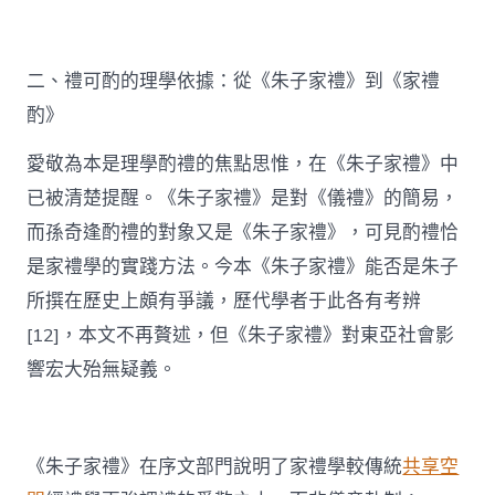
二、禮可酌的理學依據：從《朱子家禮》到《家禮
酌》
愛敬為本是理學酌禮的焦點思惟，在《朱子家禮》中
已被清楚提醒。《朱子家禮》是對《儀禮》的簡易，
而孫奇逢酌禮的對象又是《朱子家禮》，可見酌禮恰
是家禮學的實踐方法。今本《朱子家禮》能否是朱子
所撰在歷史上頗有爭議，歷代學者于此各有考辨
[12]，本文不再贅述，但《朱子家禮》對東亞社會影
響宏大殆無疑義。
《朱子家禮》在序文部門說明了家禮學較傳統
共享空