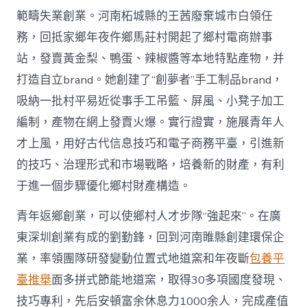
範疇失業創業。河南柘城縣的王茜廢棄城市白領任
務，回抵家鄉年夜仵鄉馬莊村開起了鄉村電商辦事
站，發賣黃金梨、鴨蛋、辣椒醬等本地特點產物，并
打造自立brand。她創建了“創夢者”手工制品brand，
吸納一批村平易近從事手工吊籃、屏風、小凳子加工
編制，產物在網上發賣火爆。實行證實，施展青年人
才上風，用好古代信息技巧和電子商務平臺，引進新
的技巧、治理形式和市場戰略，培養新的財產，有利
于進一個步驟優化鄉村財產構造。
青年返鄉創業，可以使鄉村人才步隊“強起來”。在廣
東深圳創業有成的劉勤鋒，回到河南睢縣創建環保企
業，率領團隊研發變動位置式地道窯和年夜斷
包養平
臺推舉
面多拼式節能地道窯，取得30多項國度發現、
技巧專利，先后安頓富余休息力1000余人，完成產值