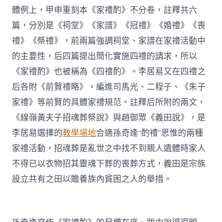
體例上，甲申重刻本《家禮酌》不分卷，註釋共六
篇，分別是《祠堂》《家譜》《冠禮》《婚禮》《喪
禮》《祭禮》，前兩篇強調祠堂、家譜在家禮活動中
的主要性，后四篇提出簡化實施四禮的請求，所以
《家禮酌》也被稱為《四禮酌》。李居易又在四禮之
后各附《前賢禮略》，編進司馬光、二程子、《朱子
家禮》等前賢的具體家禮規范。註釋后所附的兩文，
《線嶺黃夫子招魂葬祭說》與趙御眾《義田說》，是
李居易選擇的
教學場地
合適孫奇逢“酌禮”思惟的兩種
家禮活動，招魂葬是亂世之中找不到親人遺體時家人
不得已以衣物招其靈魂下葬的喪葬方式，義田是宗族
設立共有之田以贍養族內貧困之人的舉措。