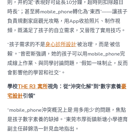
則，并約定“表現好可延長10分鐘，超時則扣除越日
時長”；甚至將mobile_phone轉化為“東西”——讓孩子
負責規劃家庭觀光攻略，用App收拾照片、制作視
頻，既滿足了孩子的自立需求，又晉陞了實用技巧。
“孩子需求的不是
身心診所設計
‘被治理’，而是‘被信
賴’。”曾密斯強調，她的孩子可以用mobile_phone完
成線上作業、與同學討論問題，“假如一味制止，反而
會影響他的學習和社交”。
學校
THE R3 寓所
視角：從“沖突化解”到“數字素養
豪
宅設計
引領”
“mobile_phone沖突概況上是‘用多用少’的問題，焦點
是孩子數字素養的缺掉。”東莞市厚街鎮新塘小學德育
副主任薛錦浩一針見血地指出。