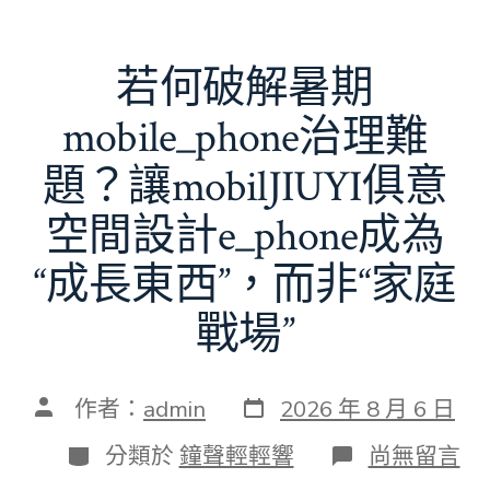
若何破解暑期
mobile_phone治理難
題？讓mobilJIUYI俱意
空間設計e_phone成為
“成長東西”，而非“家庭
戰場”
發
文
作者：
admin
2026 年 8 月 6 日
表
章
日
作
分
在
分類於
鐘聲輕輕響
尚無留言
期
者
類
〈若