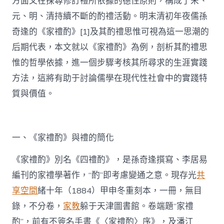
方面又在探尋修訂禮所依據的德性原則，構成了宋、
元、明、清持續不斷的酌禮活動。明末清初年夜儒孫
奇逢的《家禮酌》[1]及其酌禮思惟可視為這一思潮的
后期代表，本文就以《家禮酌》為例，剖析其酌禮思
惟的哲學依據，進一個步驟考核其所尋求的生涯實踐
方法，這將有助于討論儒學在現代性社會中的實踐特
質與價值。
一、《家禮酌》與禮的簡化
《家禮酌》別名《四禮酌》，是孫奇逢撰寫、李居易
編刊的家禮學著作，“酌”即考慮變通之意。現存光
共
享空間
緒十年（1884）甲申冬重刻本，一冊，無目
錄，不分卷，
家教
躲于天津圖書館。卷端題“家禮
酌”，前有不簽名手書《〈家禮酌〉序》，及潘江