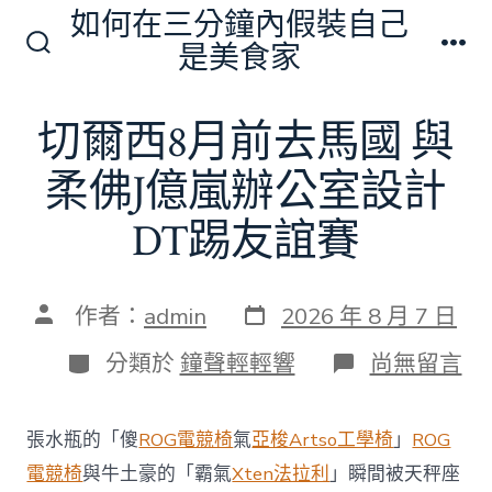
跳
如何在三分鐘內假裝自己
至
是美食家
搜
選
主
尋
單
切
要
切爾西8月前去馬國 與
換
內
開
關
柔佛J億嵐辦公室設計
容
DT踢友誼賽
發
文
作者：
admin
2026 年 8 月 7 日
表
章
日
作
分
在
分類於
鐘聲輕輕響
尚無留言
期
者
類
〈切
爾
西
張水瓶的「傻
ROG電競椅
氣
亞梭Artso工學椅
」
ROG
8
月
電競椅
與牛土豪的「霸氣
Xten法拉利
」瞬間被天秤座