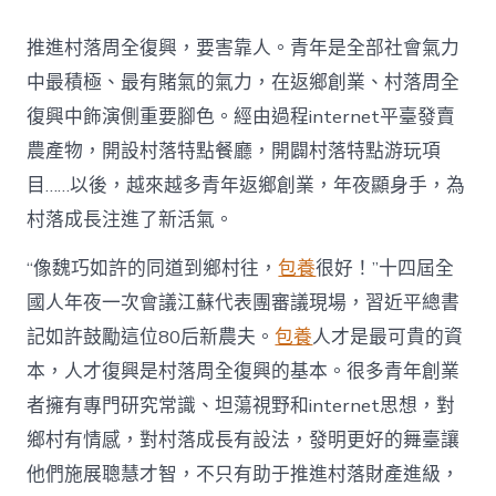
村
落
推進村落周全復興，要害靠人。青年是全部社會氣力
財
產
中最積極、最有賭氣的氣力，在返鄉創業、村落周全
復
復興中飾演側重要腳色。經由過程internet平臺發賣
興
注
農產物，開設村落特點餐廳，開闢村落特點游玩項
進
目……以後，越來越多青年返鄉創業，年夜顯身手，為
人
才
村落成長注進了新活氣。
死
水
“像魏巧如許的同道到鄉村往，
包養
很好！”十四屆全
甜
心
國人年夜一次會議江蘇代表團審議現場，習近平總書
寶
記如許鼓勵這位80后新農夫。
包養
人才是最可貴的資
物
查
本，人才復興是村落周全復興的基本。很多青年創業
包
者擁有專門研究常識、坦蕩視野和internet思想，對
養
網
鄉村有情感，對村落成長有設法，發明更好的舞臺讓
_
他們施展聰慧才智，不只有助于推進村落財產進級，
中