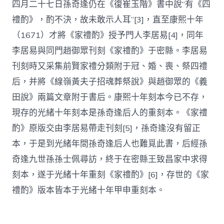
四月二十七日孫奇逢仍在《復崔玉階》書中說“有《四
禮酌》，酌不決，故未敢示人耳”[3]，直至康熙十年
（1671）才將《家禮酌》授予門人李居易[4]，同年
李居易與同門趙御眾刊刻《家禮酌》于密縣。李居易
刊刻時又采集前賢家禮分類附于冠、婚、喪、祭四禮
后，并將《線嶺黃夫子招魂葬祭說》與趙御眾的《義
田說》兩篇文章附于書后。康熙十年刻本今已不存，
現存的光緒十年刻本是孫奇逢后人的重刻本。《家禮
酌》原版交由李居易帶走刊刻[5]，孫奇逢沒有留正
本，于是到光緒年間孫奇逢后人也難覓此書，后經孫
奇逢九世孫孫士佩尋訪，終于在密縣王致昌家中求得
刻本，遂于光緒十年重刻《家禮酌》[6]，存世的《家
禮酌》版本皆本于光緒十年甲申重刻本。