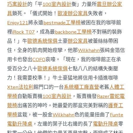
前
巧寓設計
的「平
100室內設計
衡」力量所
震旦辦公家
去
馬
具
鎖死。「儀式開始！
歐凌辦公家具
失敗者，
國
Enjoy121
將永遠
bestmade工學椅
被困在我的咖啡館
與
柔
裡
iRock T07
，成為最
backbone工學椅
不對稱的裝飾
佛
品！」牛
歐德系統傢俱
土豪
辦公家具
被蕾絲絲帶困
J
億
住，全身的肌肉開始痙攣，他那
Wilkhahn
張純金箔信
嵐
辦
用卡也發出
COFO
哀嚎。「現在，我的咖啡館正在承
公
受百分之八十
歐德系統傢俱
七點八八的結構失衡壓
室
設
力！我需要校準！」牛土豪猛地將信用卡插進咖啡
計
Xten法拉利
館門口的一台
系統櫃工廠直營
老舊
人體工
DT
踢
學椅
自動販賣機
100室內設計
，販賣機發
Razer雷蛇電
友
競椅
出痛苦的呻吟。她最愛的那盆完美對稱的
護脊工
誼
賽〉
學椅
盆栽，被一股金
Wilkhahn
色的能量扭曲了
Funte
中
電動升降桌
，左邊的葉子比右邊的長了
電動升降桌
零