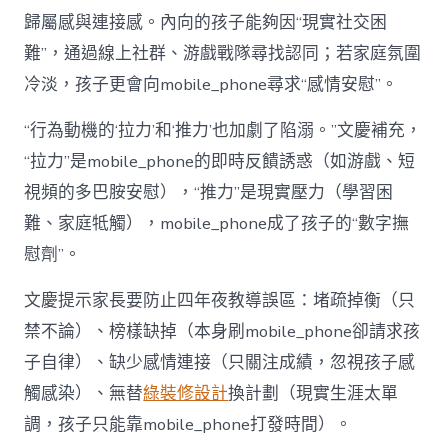
歸屬感與連接感。內向的孩子能夠因“現實社交困
難”，通過線上社群、游戲戰隊尋找認同；若家庭氛圍
冷淡，孩子更會向mobile_phone尋求“感情安慰”。
“行為動機的‘拉力’和‘推力’也加劇了陷溺。”文慶補充，
“拉力”是mobile_phone的即時反饋誘惑（如游戲、短
視頻的多巴胺安慰），“推力”是現實壓力（學習困
難、家庭牴觸），mobile_phone成了孩子的“數字撫
慰劑”。
文慶提示家長要防止四年夜教導誤區：堵疏掉衡（只
禁不論）、榜樣缺掉（本身刷mobile_phone卻請求孩
子自律）、缺少感情連接（只關注成績，忽視孩子感
觸感染）、無替
綠裝修設計
換計劃（現實生涯太單
調，孩子只能靠mobile_phone打發時間）。