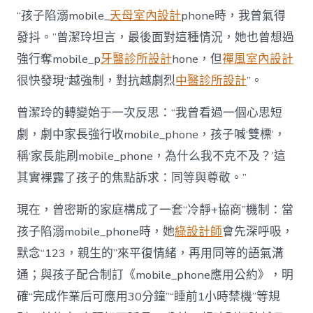
“孩子陷溺mobile_
天母室內設計
phone時，我曾氣得
發抖。”曾潔玲坦言，最後面對這種情況，她也曾想過
強行奪mobile_p
牙醫診所設計
hone，但
禪風室內設計
很快發現“越強制，對抗越劇烈
中醫診所設計
”。
曾潔玲的轉變始于一次反思：“我曾看過一個心思短
劇，劇中家長強行收mobile_phone，孩子喊‘雙標’，
稱‘家長能刷mobile_phone，為什么我不克不及？’這
其實裸露了孩子的焦點訴求：同等與尊敬。”
現在，曾密斯的家庭構成了一套“冷靜+協商”機制：當
孩子陷溺mobile_phone時，她
綠設計師
會先深呼吸，
默念“123，親生的”來平復情緒，再用同等的語氣溝
通；與孩子配合制訂《mobile_phone應用公約》，明
確“完成作業后可應用30分鐘”“睡前1小時禁機”等規