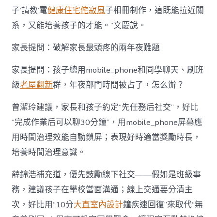
子‘請教’電
健康住宅
侘寂風
子相冊制作，這既能拉近關
系，又能培養孩子的才能。”文慶說。
家長提問：破解家長最頭疼的兩年夜難題
家長提問：孩子總用mobile_phone和同學聊天、刷班
級
老屋翻新
群，年夜部門時間被占了，怎么辦？
曾潔玲建議，家長和孩子約定“先任務后社交”，好比
“完成作業后可以聊30分鐘”，用mobile_phone屏幕應
用時間治理效能自動鎖屏；表現好時適當獎勵時長，
培養時間治理意識。
薛錦浩補充道，優先鼓勵線下社交——假如是班級事
務，建議孩子在學校當面溝通；線上交通要分清主
次，好比用“10分
大直室內設計
鐘疾速回復”來取代“無