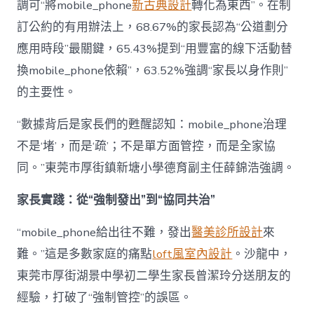
調可“將mobile_phone
新古典設計
轉化為東西”。在制
訂公約的有用辦法上，68.67%的家長認為“公道劃分
應用時段”最關鍵，65.43%提到“用豐富的線下活動替
換mobile_phone依賴”，63.52%強調“家長以身作則”
的主要性。
“數據背后是家長們的甦醒認知：mobile_phone治理
不是‘堵’，而是‘疏’；不是單方面管控，而是全家協
同。”東莞市厚街鎮新塘小學德育副主任薛錦浩強調。
家長實踐：從“強制發出”到“協同共治”
“mobile_phone給出往不難，發出
醫美診所設計
來
難。”這是多數家庭的痛點
loft風室內設計
。沙龍中，
東莞市厚街湖景中學初二學生家長曾潔玲分送朋友的
經驗，打破了“強制管控”的誤區。