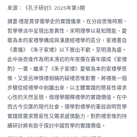
格
私
來源：《孔子研討》2025年第3期
密
空
摘要:禮是貫穿儒學史的實踐儀章，在分歧思惟時期、
間】
哲學學派中呈現出差異性，宋明理學以易知簡能、愛
從
簡
敬為本的家禮學構成與漢唐經禮學的區分，家禮書自
化
《書儀》《朱子家禮》以下層出不窮，至明清為盛。
禮
制
此中孫奇逢作為明末清初的年夜儒在暮年撰成《家禮
到
道
酌》一書，繼承了《朱子家禮》愛敬為本的家禮學思
理
惟，又受呂坤情禮相稱的疑禮思惟影響，將禮進一個
天
然：
步驟從經禮學中剝離出來，以主體實踐的簡易性尋求
孫
心性的天然呈現，借理學闡釋禮學的實踐價值。在中
奇
逢
西古今交匯的現代社會，理學對禮學的重詮說明哲學
酌
實踐既需求簡易性又需求感情動力，對酌禮思惟的持
禮
思
續研討將有助于探討中國哲學的實踐價值。
惟
研