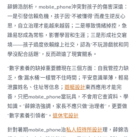
薛錦浩剖析，mobile_phone沖突對孩子的傷害深遠：
一是引發信賴危機，孩子因“不被懂得”而產生逆反心
思，自立治理才能越來越弱；二是導致情緒掉控，急
躁易怒成為常態，影響學習和生涯；三是形成社交窘
境——孩子過度依賴線上社交，認為“不玩游戲就和同
學沒配合話題”，反而疏遠了現實關系。
“數字素養的缺掉重要體現在三個方面：自我管控力缺
乏，像‘漏水桶’一樣管不住時間；平安意識單薄，輕易
泄露姓名、住址等信息；
遊艇設計
東西應用才能完
善，只把mobile_phone當玩具，不會用它查資料、學
知識。”薛錦浩強調，家長不應只做“治理者”，更要做
“數字素養引領者”。
退休宅設計
針對暑期mobile_phone治
私人招待所設計
理，薛錦浩