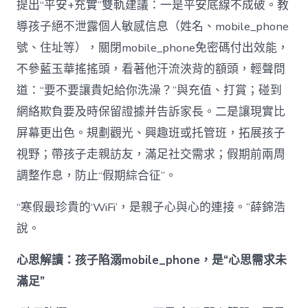
提出“平安+充實”雙軌建議：一是平安底線不成破。教
導孩子絕不泄露個人敏感信息（姓名、mobile_phone
號、住址等），關閉mobile_phone免密碼付出效能，
不參藍玉華搖搖頭，看著他汗流浹背的額頭，輕聲問
道：“要不要讓貴妃給你洗澡？”與充值、打賞；碰到
網絡欺負要及時保留證據并告訴家長。二是讓現實比
屏幕更出色。規劃觀光、興趣班或托管班，拓展孩子
視野；帶孩子走親訪友，滿足社交需求；假期前兩周
調整作息，防止“假期綜合征”。
“寒假最珍貴的‘WiFi’，是親子心與心的連接。”薛錦浩
說。
心思解讀：孩子陷溺mobile_phone，是“心思需求未
滿足”