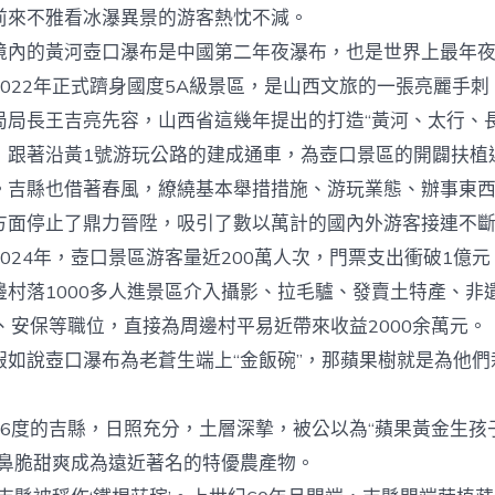
中
前來不雅看冰瀑異景的游客熱忱不減。
的黃河壺口瀑布是中國第二年夜瀑布，也是世界上最年夜
022年正式躋身國度5A級景區，是山西文旅的一張亮麗手刺
長王吉亮先容，山西省這幾年提出的打造“黃河、太行、長
，跟著沿黃1號游玩公路的建成通車，為壺口景區的開闢扶植
。吉縣也借著春風，繚繞基本舉措措施、游玩業態、辦事東
方面停止了鼎力晉陞，吸引了數以萬計的國內外游客接連不
4年，壺口景區游客量近200萬人次，門票支出衝破1億元，
邊村落1000多人進景區介入攝影、拉毛驢、發賣土特產、非
、安保等職位，直接為周邊村平易近帶來收益2000余萬元。
說壺口瀑布為老蒼生端上“金飯碗”，那蘋果樹就是為他們
度的吉縣，日照充分，土層深摯，被公以為“蘋果黃金生孩子
噴鼻脆甜爽成為遠近著名的特優農產物。