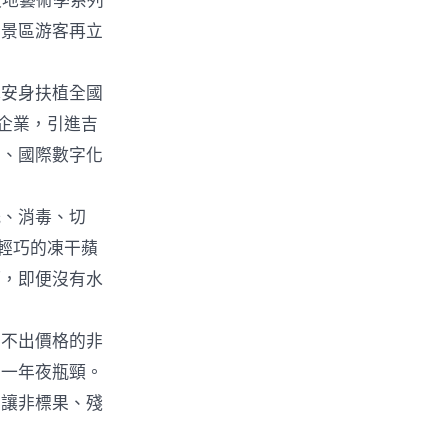
夜地藝術季系列
口景區游客再立
安身扶植全國
企業，引進吉
）、國際數字化
、消毒、切
輕巧的凍干蘋
巧，即便沒有水
不出價格的非
的一年夜瓶頸。
，讓非標果、殘