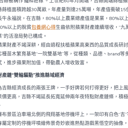
縣被稱作‘鐵桿莊稼’。上世紀60年月開端，吉縣開端蒔植蘋
蒔植面積跨越30萬畝，年產量到達25萬噸，年產值衝破15
長牛永福說，在吉縣，80%以上農業總產值是果業，80%以
0%以上的脫貧
包養網心得
生齒依附蘋果財產連續增收，“九
業”的活潑局勢已構成。
財產不竭深耕，經由過程扶植蘋果高東西的品質成長研討
種苗木繁育基地“一院雙基地”等，從種類、品德、brand等
式，進步蘋果附加值，帶動農人增收致富。
財產鏈“雙輪驅動”推進縣域經濟
為吉縣經濟成長的兩張王牌，一手好牌若何打得更好，把上
果價更高，吉縣不竭延長拓寬延伸兩年夜特點財產鏈條，積
。
景區泊車場北側的飛翔基地停機坪上，一架印有白色“吉”
專屬定制的停機坪噴繪佈景奇妙嵌進熱點游戲黑悟空的抽像，“