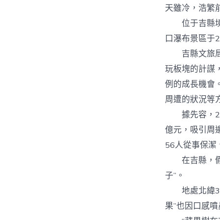
天雖冷，浩繁
位于吉縣境內
口瀑布景區于2
吉縣文旅局局
玩板塊的計謀
例的成長機會
周遭的狀況等
據先容，202
億元，吸引周
56人從事保潔
在吉縣，假如
子”。
地處北緯36
果”也因口感