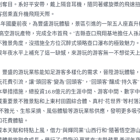
別奪目。系好平安帶，戴上隔音耳機，隨同著螺旋槳的飛速
客搭乘直升機飛翔天際。
4年國慶前夜，為豐盛游玩體驗，景區引進的一架五人座直升
瀑布高空游玩產物，完成全市首飛。”吉縣壺口飛翔基地擔任人
不雅景角度，沒措施全方位沉醉式領略壺口瀑布的極致魅力
很年夜水平上補充了這一缺憾，來游玩的游客無一不想從天
盛的游玩業態能知足游客多樣化的需求，晉陞游玩體驗，
花費引流，讓“頭回客”變為“回頭客”，“回頭客”釀成“持久客
本舉措措施，總投資16.8億元的生涯中間、游客中間、數字
域重要景不雅景點和上東村田園綜合體、真村“花世界”等村落
閑不雅光、生態采摘、風俗體驗等游玩業態供應，發明更多吸
和花費體驗。
天賦和特點上風，借力“與輝同業”山西行和“隨著悟空游山