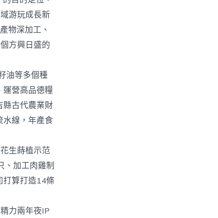
全域游玩成長新
農產物深加工、
一個方興日盛的
籽油等多個種
、運營高品德糧
吉縣古代農業財
流水線，年產食
花生蒔植示范
只、加工肉雞制
打算打造14條
力兩年夜IP