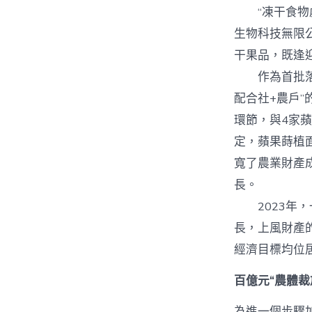
“凍干食物處
生物科技無限
干果品，既逢
作為首批落戶
配合社+農戶
環節，與4家
定，蘋果蒔植面
寬了農業財產
長。
2023年，一
長，上風財產
經濟目標均位居
百億元“農體裁
為進一個步驟加