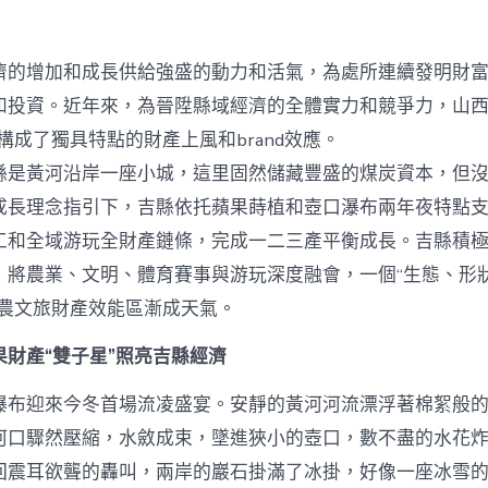
財
產
進
濟的增加和成長供給強盛的動力和活氣，為處所連續發明財
級
打
和投資。近年來，為晉陞縣域經濟的全體實力和競爭力，山西
造
構成了獨具特點的財產上風和brand效應。
查
包
黃河沿岸一座小城，這里固然儲藏豐盛的煤炭資本，但沒
養
成長理念指引下，吉縣依托蘋果蒔植和壺口瀑布兩年夜特點
網
站
工和全域游玩全財產鏈條，完成一二三產平衡成長。吉縣積
“農
，將農業、文明、體育賽事與游玩深度融會，一個“生態、形
體
裁
的農文旅財產效能區漸成天氣。
旅”
效
財產“雙子星”照亮吉縣經濟
能
區
瀑布迎來今冬首場流凌盛宴。安靜的黃河河流漂浮著棉絮般
_
中
河口驟然壓縮，水斂成束，墜進狹小的壺口，數不盡的水花
國
回震耳欲聾的轟叫，兩岸的巖石掛滿了冰掛，好像一座冰雪
網〉