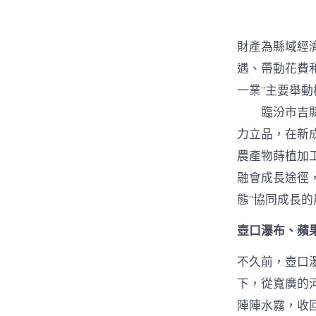
財產為縣域經
遇、帶動花費
一業”主要舉動
臨汾市吉縣是
力立品，在新
農產物蒔植加
融會成長途徑
態”協同成長
壺口瀑布、蘋果
不久前，壺口
下，從寬廣的
陣陣水霧，收