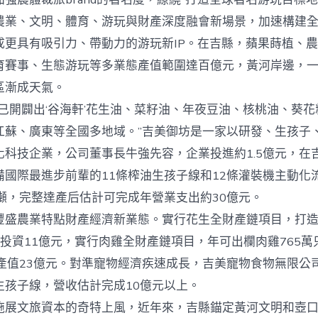
農業、文明、體育、游玩與財產深度融會新場景，加速構建
成更具有吸引力、帶動力的游玩新IP。在吉縣，蘋果蒔植、
育賽事、生態游玩等多業態產值範圍達百億元，黃河岸邊，
區漸成天氣。
開闢出‘谷海軒’花生油、菜籽油、年夜豆油、核桃油、葵花
江蘇、廣東等全國多地域。”吉美御坊是一家以研發、生孩子
化科技企業，公司董事長牛強先容，企業投進約1.5億元，在
備國際最進步前輩的11條榨油生孩子線和12條灌裝機主動化
萬噸，完整達產后估計可完成年營業支出約30億元。
農業特點財產經濟新業態。實行花生全財產鏈項目，打造
投資11億元，實行肉雞全財產鏈項目，年可出欄肉雞765萬
產值23億元。對準寵物經濟疾速成長，吉美寵物食物無限公司
生孩子線，營收估計完成10億元以上。
文旅資本的奇特上風，近年來，吉縣錨定黃河文明和壺口精