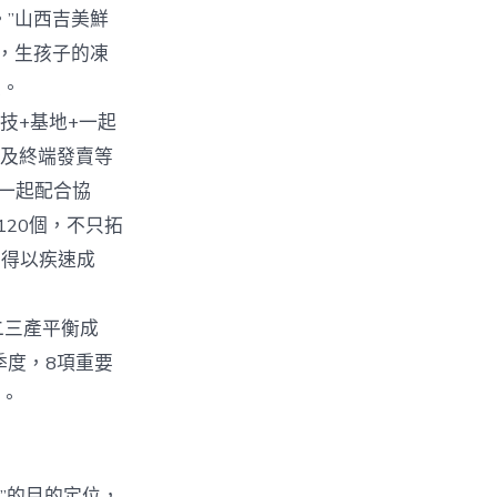
”山西吉美鮮
，生孩子的凍
破。
技+基地+一起
工及終端發賣等
一起配合協
120個，不只拓
身得以疾速成
一二三產平衡成
季度，8項重要
二。
”的目的定位，