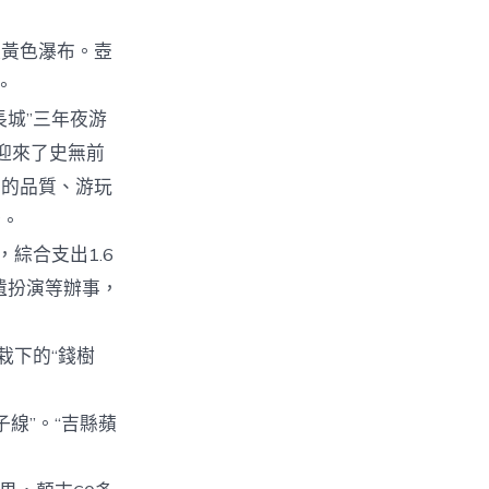
黃色瀑布。壺
。
城”三年夜游
迎來了史無前
西的品質、游玩
斷。
綜合支出1.6
遺扮演等辦事，
栽下的“錢樹
線”。“吉縣蘋