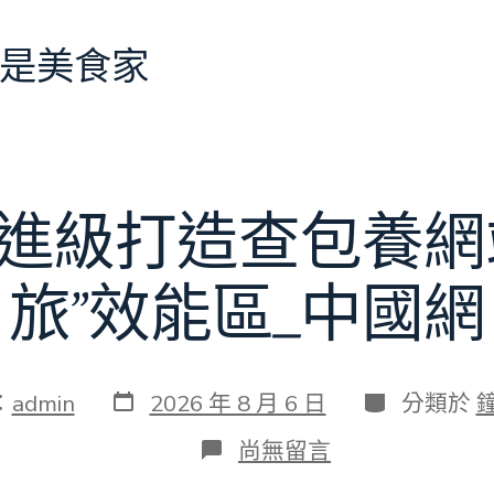
是美食家
進級打造查包養網
旅”效能區_中國網
發
分
：
admin
2026 年 8 月 6 日
分類於
表
類
日
在
尚無留言
期
〈特
點