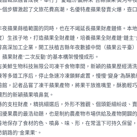
體裁旅融會成長，舉行了“愛臨汾·贏將來”吉縣蘋果·黃河年
一個步驟激起了文旅花費高潮，名優特產蘋果發賣火爆，壺
蘋果蒔植範圍的同時，也在不竭延長蘋果財產鏈條。本地
度）生孩子地，打造蘋果全財產鏈，培養蘋果全財產鏈“鏈主”
等高深加工企業，開工扶植吉縣年夜數據中間（蘋果云平臺
，蘋果財產“二次反動”的基本構架慢慢成形。
鮮生物科技無限公司凍干食物車間，新穎的蘋果歷經清洗
凍等多道工序后，停止急速冷凍鎖鮮處置，慢慢“變身”為酥脆
驗館，記者品嘗了凍干蘋果產物，將果干放進嘴里，酥脆輕
濃烈的新穎蘋果噴鼻氣。
支柱財產，精挑細選后，外形不雅觀、個頭鉅細紛歧、賣
困擾果農的最浩劫題，也是制約農產物市場供給及產物開闢
善地保存了食材的色、噴鼻、味、形，在常溫下可持久保留
銷路的“金果果”。