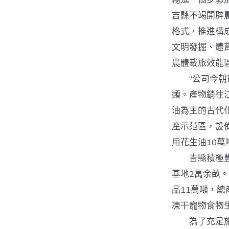
吉縣不竭開辟
格式，推進構
文明發掘、體
農體裁旅效能
“公司今朝已
類。產物銷往
油為主的古代
產示范區，設
用花生油10
吉縣積極豐盛
基地2萬余畝。
品11萬噸，總
凍干寵物食物
為了充足施展