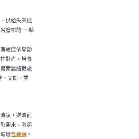
富、供給失業機
省發布的“一縣
有過度依靠動
支柱財產，培養
極摸索農體裁旅
狀、文態、業
的流凌，逆流而
炸裂開來，激起
的城墻
包養網
。