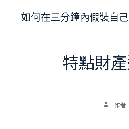
跳
至
如何在三分鐘內假裝自己
主
要
內
容
特點財產
文
作者
章
作
者