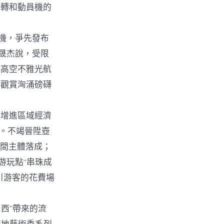
扭轉和動員機的
機，爭先發布
孫晟杰說，受限
。高空不雅光航
上觀賞洶涌磅礴
增進區域經濟
”。不竭晉陞壺
中間主體落成；
游玩點“串珠成
引游客的花費場
西”帶來的流