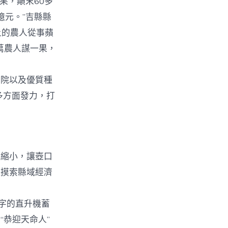
果，顛末60多
億元。”吉縣縣
上的農人從事蘋
萬農人謀一果，
院以及優質種
多方面發力，打
風縮小，讓壺口
極摸索縣域經濟
字的直升機蓄
恭迎天命人”