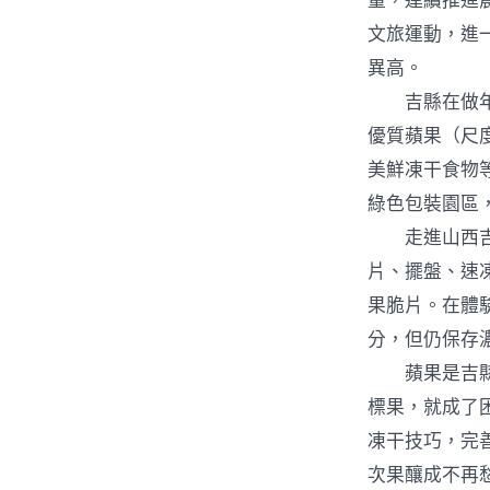
量，連續推進農
文旅運動，進
異高。
吉縣在做年夜
優質蘋果（尺
美鮮凍干食物
綠色包裝園區
走進山西吉美
片、擺盤、速
果脆片。在體
分，但仍保存
蘋果是吉縣的
標果，就成了
凍干技巧，完
次果釀成不再愁