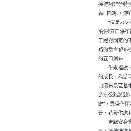
接待詞非分特
轟叫怒吼，游
“這是202
飛‘閱’壺口
于絕對固定的
路的當令發布
的壺口瀑布。
牛永福說，豐
的成長，為游玩
口瀑布景區基
游玩公路將縣
鏈”，豐盛休
景、花費供應
吉縣安身資本