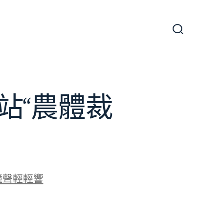
搜
尋
切
換
開
關
站“農體裁
鐘聲輕輕響