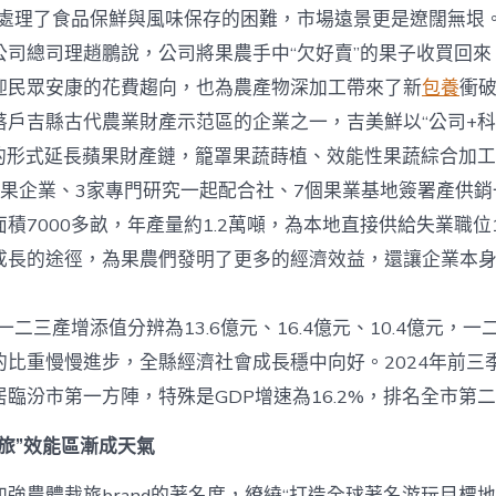
理了食品保鮮與風味保存的困難，市場遠景更是遼闊無垠。
公司總司理趙鵬說，公司將果農手中“欠好賣”的果子收買回來
迎民眾安康的花費趨向，也為農產物深加工帶來了新
包養
衝
吉縣古代農業財產示范區的企業之一，吉美鮮以“公司+科
”的形式延長蘋果財產鏈，籠罩果蔬蒔植、效能性果蔬綜合加
蘋果企業、3家專門研究一起配合社、7個果業基地簽署產供銷
積7000多畝，年產量約1.2萬噸，為本地直接供給失業職位
成長的途徑，為果農們發明了更多的經濟效益，還讓企業本
二三產增添值分辨為13.6億元、16.4億元、10.4億元，
的比重慢慢進步，全縣經濟社會成長穩中向好。2024年前三
臨汾市第一方陣，特殊是GDP增速為16.2%，排名全市第
旅”效能區漸成天氣
強農體裁旅brand的著名度，繚繞“打造全球著名游玩目標地