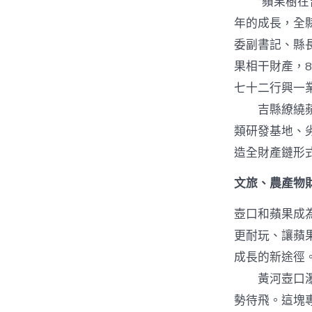
“蘋果樹在吉
年的成長，全縣
委副書記、縣
果相干財產，8
七十二行興一
吉縣繚繞蘋果
類研發基地、劣
造全財產鏈形
文旅、農產物
壺口和蘋果成
更耐玩、讓蘋
成長的新途徑
黃河壺口瀑布
勢待飛。這塊