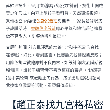
薛錦浩提出，采用“過濾網+免疫力”計劃，技術上開啟
青少年形式，內容上陪孩子看科普、天然類短視頻，
幫他樹立“內容優
設計家豪宅
劣標準”。“家長若發現孩
子說臟話時，
樂齡住宅設計
應心平氣和地告訴他‘這樣
做不尊敬人’，引導他辨別長短。”
文慶則強調“前言批評思維培養”：“和孩子玩‘信息找
茬’游戲，好比，看到謠言，比賽誰先找到證據反駁；
用腳色飾演教他應對不良內容，如設計‘網友發臟話視
頻’場景，讓孩子練習‘我不喜歡這樣的表達’。”她還建
議用“美德幣”來激勵正向行為：孩子應用禮貌用語可
兌換家庭露營等活動，重塑價值認知。
【趙正泰找九宮格私密