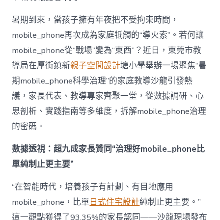
mobile_ph
治
暑期到來，當孩子擁有年夜把不受拘束時間，
理
mobile_phone再次成為家庭牴觸的“導火索”。若何讓
難
題？
mobile_phone從“戰場”變為“東西”？近日，東莞市教
讓
導局在厚街鎮新
親子空間設計
塘小學舉辦一場聚焦“暑
mobilJIUYI
俱
期mobile_phone科學治理”的家庭教導沙龍引發熱
意
議，家長代表、教導專家齊聚一堂，從數據調研、心
空
間
思剖析、實踐指南等多維度，拆解mobile_phone治理
設
計
的密碼。
e_phone
成
數據透視：超九成家長贊同“治理好mobile_phone比
為
單純制止更主要”
“成
長
東
“在智能時代，培養孩子有計劃、有目地應用
西”，
mobile_phone，比單
日式住宅設計
純制止更主要。”
而
非
這一觀點獲得了93.35%的家長認同——沙龍現場發布