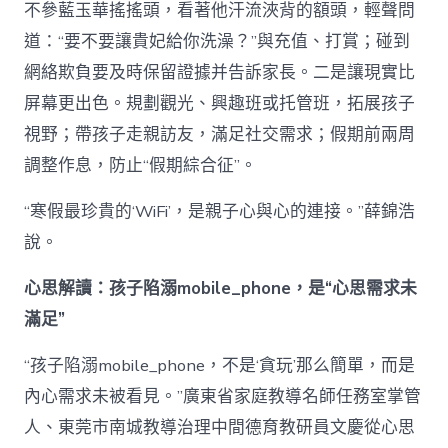
不參藍玉華搖搖頭，看著他汗流浹背的額頭，輕聲問
道：“要不要讓貴妃給你洗澡？”與充值、打賞；碰到
網絡欺負要及時保留證據并告訴家長。二是讓現實比
屏幕更出色。規劃觀光、興趣班或托管班，拓展孩子
視野；帶孩子走親訪友，滿足社交需求；假期前兩周
調整作息，防止“假期綜合征”。
“寒假最珍貴的‘WiFi’，是親子心與心的連接。”薛錦浩
說。
心思解讀：孩子陷溺mobile_phone，是“心思需求未
滿足”
“孩子陷溺mobile_phone，不是‘貪玩’那么簡單，而是
內心需求未被看見。”廣東省家庭教導名師任務室掌管
人、東莞市南城教導治理中間德育教研員文慶從心思