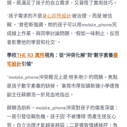
頻，既滿足了孩子的自立需求，又晉陞了實用技巧。
“孩子需求的不是
身心診所設計
‘被治理’，而是‘被信
賴’。”曾密斯強調，她的孩子可以用mobile_phone完
成線上作業、與同學討論問題，“假如一味制止，反而
會影響他的學習和社交”。
學校
THE R3 寓所
視角：從“沖突化解”到“數字素養
豪
宅設計
引領”
“mobile_phone沖突概況上是‘用多用少’的問題，焦點
是孩子數字素養的缺掉。”東莞市厚街鎮新塘小學德育
副主任薛錦浩一針見血地指出。
薛錦浩剖析，mobile_phone沖突對孩子的傷害深遠：
一是引發信賴危機，孩子因“不被懂得”而產生逆反心
思，自立治理才能越來越弱；二是導致情緒掉控，急