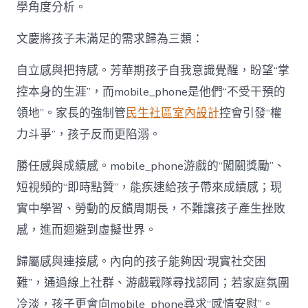
學角度分析。
文慶將孩子未滿足的需求歸為三類：
自立感與把持感。芳華期孩子自我意識覺醒，盼望“掌
控本身的生涯”，而mobile_phone是他們“不受干預的
領地”。家長的強制管
民生社區室內設計
控會引發“權
力斗爭”，孩子反而更陷溺。
勝任感與成績感。mobile_phone游戲的“闖關獎勵”、
短視頻的“即時點贊”，能疾速給孩子帶來成績感；現
實中學習、勞動的反饋周期長，不難讓孩子產生挫敗
感，進而迴避到虛擬世界。
歸屬感與連接感。內向的孩子能夠因“現實社交困
難”，通過線上社群、游戲戰隊尋找認同；若家庭氛圍
冷淡，孩子更會向mobile_phone尋求“感情安慰”。