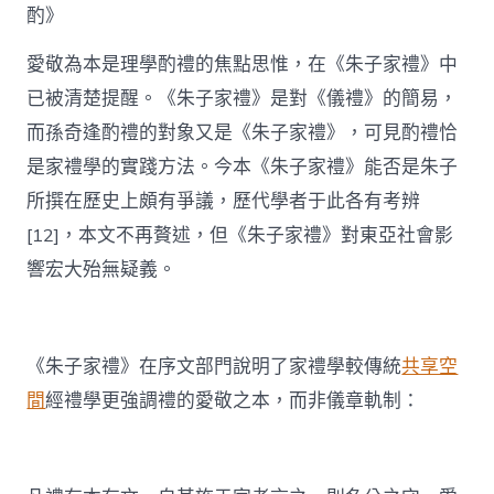
酌》
愛敬為本是理學酌禮的焦點思惟，在《朱子家禮》中
已被清楚提醒。《朱子家禮》是對《儀禮》的簡易，
而孫奇逢酌禮的對象又是《朱子家禮》，可見酌禮恰
是家禮學的實踐方法。今本《朱子家禮》能否是朱子
所撰在歷史上頗有爭議，歷代學者于此各有考辨
[12]，本文不再贅述，但《朱子家禮》對東亞社會影
響宏大殆無疑義。
《朱子家禮》在序文部門說明了家禮學較傳統
共享空
間
經禮學更強調禮的愛敬之本，而非儀章軌制：