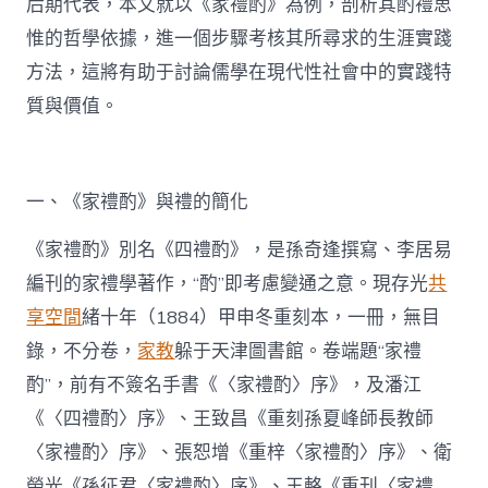
后期代表，本文就以《家禮酌》為例，剖析其酌禮思
惟的哲學依據，進一個步驟考核其所尋求的生涯實踐
方法，這將有助于討論儒學在現代性社會中的實踐特
質與價值。
一、《家禮酌》與禮的簡化
《家禮酌》別名《四禮酌》，是孫奇逢撰寫、李居易
編刊的家禮學著作，“酌”即考慮變通之意。現存光
共
享空間
緒十年（1884）甲申冬重刻本，一冊，無目
錄，不分卷，
家教
躲于天津圖書館。卷端題“家禮
酌”，前有不簽名手書《〈家禮酌〉序》，及潘江
《〈四禮酌〉序》、王致昌《重刻孫夏峰師長教師
〈家禮酌〉序》、張恕增《重梓〈家禮酌〉序》、衛
榮光《孫征君〈家禮酌〉序》、王輅《重刊〈家禮