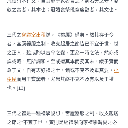
凡禮有本有文。自其施于家者言之，則名分之守，愛
敬之實者，其本也；冠婚喪祭儀章度數者，其文也。
三代之
會議室出租
際，《禮經》備矣。然其存于今
者，宮廬器服之制、收支起居之節皆已不宜于世。世
之正人，雖或酌以古今之變，更為一時之法，然亦或
詳或略，無所調和。至或遺其本而務其末，緩于實而
急于文，自有志好禮之士，猶或不克不及舉其要，
小
樹屋
而用于貧窶者，尤患其終不克不及有以及于禮
也。[13]
三代之禮是一種禮學設想，宮廬器服之制、收支起居
之節之“不宜于世”，實則是經禮學向家禮學轉變之必