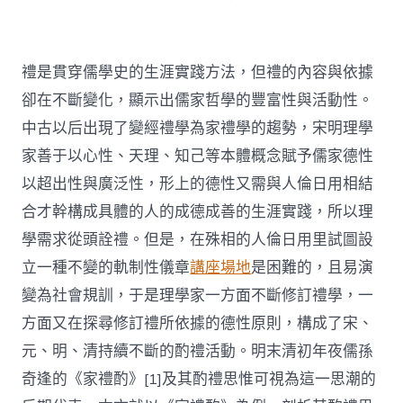
禮是貫穿儒學史的生涯實踐方法，但禮的內容與依據
卻在不斷變化，顯示出儒家哲學的豐富性與活動性。
中古以后出現了變經禮學為家禮學的趨勢，宋明理學
家善于以心性、天理、知己等本體概念賦予儒家德性
以超出性與廣泛性，形上的德性又需與人倫日用相結
合才幹構成具體的人的成德成善的生涯實踐，所以理
學需求從頭詮禮。但是，在殊相的人倫日用里試圖設
立一種不變的軌制性儀章
講座場地
是困難的，且易演
變為社會規訓，于是理學家一方面不斷修訂禮學，一
方面又在探尋修訂禮所依據的德性原則，構成了宋、
元、明、清持續不斷的酌禮活動。明末清初年夜儒孫
奇逢的《家禮酌》[1]及其酌禮思惟可視為這一思潮的