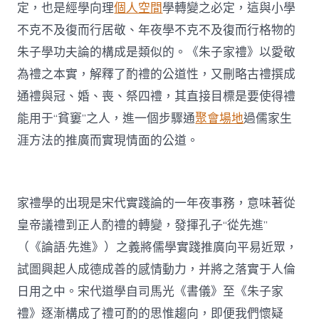
定，也是經學向理
個人空間
學轉變之必定，這與小學
不克不及復而行居敬、年夜學不克不及復而行格物的
朱子學功夫論的構成是類似的。《朱子家禮》以愛敬
為禮之本實，解釋了酌禮的公道性，又刪略古禮撰成
通禮與冠、婚、喪、祭四禮，其直接目標是要使得禮
能用于“貧窶”之人，進一個步驟通
聚會場地
過儒家生
涯方法的推廣而實現情面的公道。
家禮學的出現是宋代實踐論的一年夜事務，意味著從
皇帝議禮到正人酌禮的轉變，發揮孔子“從先進”
（《論語·先進》）之義將儒學實踐推廣向平易近眾，
試圖興起人成德成善的感情動力，并將之落實于人倫
日用之中。宋代道學自司馬光《書儀》至《朱子家
禮》逐漸構成了禮可酌的思惟趨向，即便我們懷疑