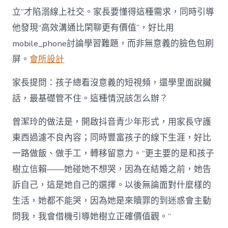
立”才陷溺線上社交。家長要懂得這種需求，同時引導
他發現“高效溝通比閑聊更有價值”，好比用
mobile_phone討論學習難題，而非無意義的臉色包刷
屏。
會所設計
家長提問：孩子總看沒意義的短視頻，還學里面說臟
話，最基礎管不住。這種情況該怎么辦？
曾潔玲的做法是，開啟抖音青少年形式，用家長守護
東西過濾不良內容；同時豐富孩子的線下生涯，好比
一路做飯、做手工，轉移留意力。“更主要的是和孩子
樹立信賴——她碰她不想哭，因為在結婚之前，她告
訴自己，這是她自己的選擇。以後無論面對什麼樣的
生活，她都不能哭，因為她是來贖罪的到迷惑會主動
問我，我會借機引導她樹立正確價值觀。”