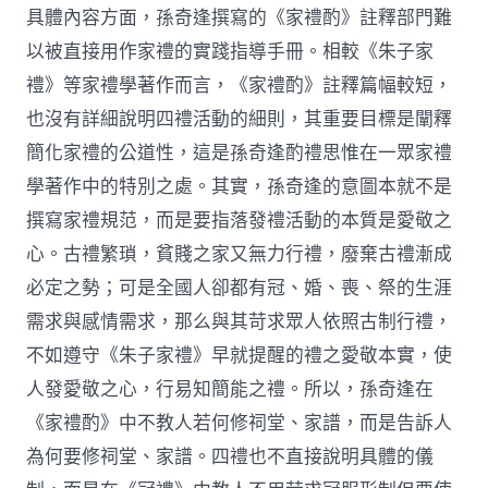
具體內容方面，孫奇逢撰寫的《家禮酌》註釋部門難
以被直接用作家禮的實踐指導手冊。相較《朱子家
禮》等家禮學著作而言，《家禮酌》註釋篇幅較短，
也沒有詳細說明四禮活動的細則，其重要目標是闡釋
簡化家禮的公道性，這是孫奇逢酌禮思惟在一眾家禮
學著作中的特別之處。其實，孫奇逢的意圖本就不是
撰寫家禮規范，而是要指落發禮活動的本質是愛敬之
心。古禮繁瑣，貧賤之家又無力行禮，廢棄古禮漸成
必定之勢；可是全國人卻都有冠、婚、喪、祭的生涯
需求與感情需求，那么與其苛求眾人依照古制行禮，
不如遵守《朱子家禮》早就提醒的禮之愛敬本實，使
人發愛敬之心，行易知簡能之禮。所以，孫奇逢在
《家禮酌》中不教人若何修祠堂、家譜，而是告訴人
為何要修祠堂、家譜。四禮也不直接說明具體的儀