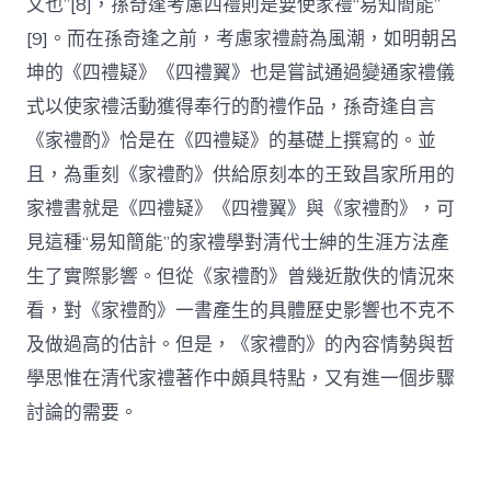
文也”[8]，孫奇逢考慮四禮則是要使家禮“易知簡能”
[9]。而在孫奇逢之前，考慮家禮蔚為風潮，如明朝呂
坤的《四禮疑》《四禮翼》也是嘗試通過變通家禮儀
式以使家禮活動獲得奉行的酌禮作品，孫奇逢自言
《家禮酌》恰是在《四禮疑》的基礎上撰寫的。並
且，為重刻《家禮酌》供給原刻本的王致昌家所用的
家禮書就是《四禮疑》《四禮翼》與《家禮酌》，可
見這種“易知簡能”的家禮學對清代士紳的生涯方法產
生了實際影響。但從《家禮酌》曾幾近散佚的情況來
看，對《家禮酌》一書產生的具體歷史影響也不克不
及做過高的估計。但是，《家禮酌》的內容情勢與哲
學思惟在清代家禮著作中頗具特點，又有進一個步驟
討論的需要。