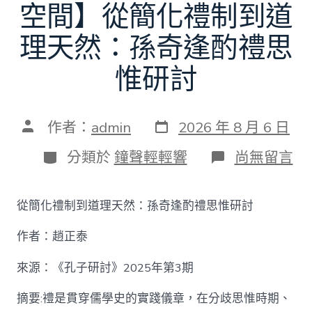
空間】從簡化禮制到道
理天然：孫奇逢酌禮思
惟研討
發
文
作者：
admin
2026 年 8 月 6 日
表
章
日
作
分
在
分類於
鐘聲輕輕響
尚無留言
期
者
類
〈【趙
正
泰
從簡化禮制到道理天然：孫奇逢酌禮思惟研討
找
九
作者：趙正泰
宮
格
私
來源：《孔子研討》2025年第3期
密
空
摘要:禮是貫穿儒學史的實踐儀章，在分歧思惟時期、
間】