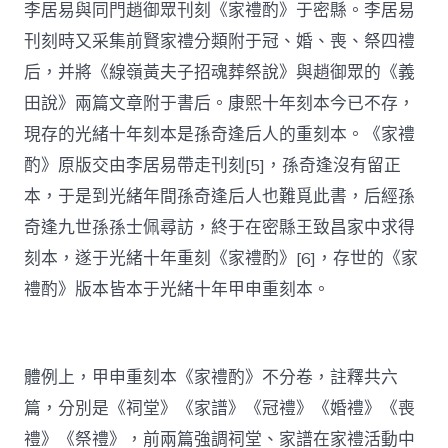
李居易與同門趙御眾刊刻《家禮酌》于密縣。李居易
刊刻時又采集前賢家禮分類附于冠、婚、喪、祭四禮
后，并將《線嶺黃夫子招魂葬祭說》與趙御眾的《義
田說》兩篇文章附于書后。康熙十年刻本今已不存，
現存的光緒十年刻本是孫奇逢后人的重刻本。《家禮
酌》原版交由李居易帶走刊刻[5]，孫奇逢沒有留正
本，于是到光緒年間孫奇逢后人也難覓此書，后經孫
奇逢九世孫孫士佩尋訪，終于在密縣王致昌家中求得
刻本，遂于光緒十年重刻《家禮酌》[6]，存世的《家
禮酌》版本皆本于光緒十年甲申重刻本。
體例上，甲申重刻本《家禮酌》不分卷，註釋共六
篇，分別是《祠堂》《家譜》《冠禮》《婚禮》《喪
禮》《祭禮》，前兩篇強調祠堂、家譜在家禮活動中