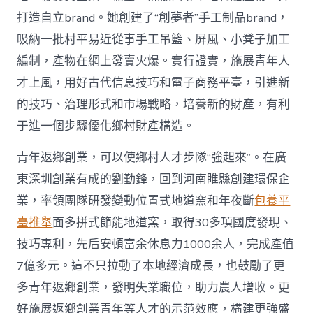
打造自立brand。她創建了“創夢者”手工制品brand，
吸納一批村平易近從事手工吊籃、屏風、小凳子加工
編制，產物在網上發賣火爆。實行證實，施展青年人
才上風，用好古代信息技巧和電子商務平臺，引進新
的技巧、治理形式和市場戰略，培養新的財產，有利
于進一個步驟優化鄉村財產構造。
青年返鄉創業，可以使鄉村人才步隊“強起來”。在廣
東深圳創業有成的劉勤鋒，回到河南睢縣創建環保企
業，率領團隊研發變動位置式地道窯和年夜斷
包養平
臺推舉
面多拼式節能地道窯，取得30多項國度發現、
技巧專利，先后安頓富余休息力1000余人，完成產值
7億多元。這不只拉動了本地經濟成長，也鼓勵了更
多青年返鄉創業，發明失業職位，助力農人增收。更
好施展返鄉創業青年等人才的示范效應，構建更強盛