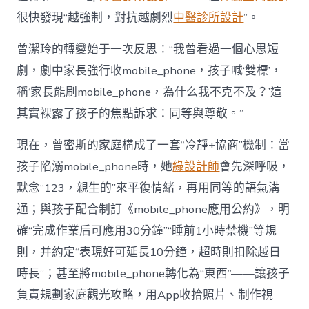
很快發現“越強制，對抗越劇烈
中醫診所設計
”。
曾潔玲的轉變始于一次反思：“我曾看過一個心思短
劇，劇中家長強行收mobile_phone，孩子喊‘雙標’，
稱‘家長能刷mobile_phone，為什么我不克不及？’這
其實裸露了孩子的焦點訴求：同等與尊敬。”
現在，曾密斯的家庭構成了一套“冷靜+協商”機制：當
孩子陷溺mobile_phone時，她
綠設計師
會先深呼吸，
默念“123，親生的”來平復情緒，再用同等的語氣溝
通；與孩子配合制訂《mobile_phone應用公約》，明
確“完成作業后可應用30分鐘”“睡前1小時禁機”等規
則，并約定“表現好可延長10分鐘，超時則扣除越日
時長”；甚至將mobile_phone轉化為“東西”——讓孩子
負責規劃家庭觀光攻略，用App收拾照片、制作視