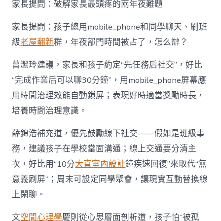
家長提問：破解家長最頭疼的兩年夜難題
家長提問：孩子總用mobile_phone和同學聊天、刷班
級
老屋翻新
群，年夜部門時間被占了，怎么辦？
曾潔玲建議，家長和孩子約定“先任務后社交”，好比
“完成作業后可以聊30分鐘”，用mobile_phone屏幕應
用時間治理效能自動鎖屏；表現好時適當獎勵時長，
培養時間治理意識。
薛錦浩補充道，優先鼓勵線下社交——假如是班級事
務，建議孩子在學校當面溝通；線上交通要分清主
次，好比用“10分
大直室內設計
鐘疾速回復”來取代“無
意義刷屏”；周末可設定同學聚會，讓現實互動替換線
上閑聊。
文
空間心理學
慶則從心思層面剖析道，孩子怕“被孤