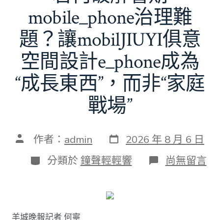
mobile_phone治理難
題？讓mobilJIUYI俱意
空間設計e_phone成為
“成長東西”，而非“家庭
戰場”
發
文
作者：
admin
2026 年 8 月 6 日
表
章
日
作
分
在
分類於
鐘聲輕輕響
尚無留言
期
者
類
〈若
何
破
解
暑
羊城晚報記者 何寧
期