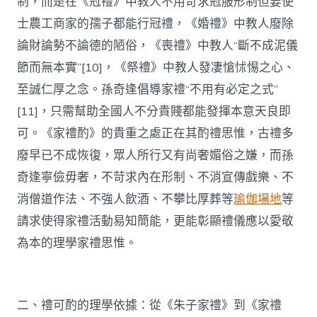
制，而是在《冠禮》中教人不用苛求冠服形制但要使
士農工商家的孺子都能行冠禮，《婚禮》中教人廢除
論財論勢不論德的陋俗，《喪禮》中教人“斷不成泥儀
節而無本實”[10]，《祭禮》中教人發凄愴怵惕之心、
至誠仁厚之念。孫奇逢倡導家禮“不用有必定之式”
[11]，只需幫助全國人不分貴賤都能發揮本意天良即
可。《家禮酌》的貴重之處正在其酌禮思惟，古禮多
廢早已不成恢復，眾人所行又有尚奢媚俗之嫌，而孫
奇逢寧儉毋奢，不苛求內在形制、不消宣傳戲樂、不
消僧道作法、不強人飲酒、不攀比厚葬等
瑜伽場地
等
請求使得家禮活動易知簡能，更能彰顯禮儀應以愛敬
為本的理學家禮思惟。
二、禮可酌的理學依據：從《朱子家禮》到《家禮