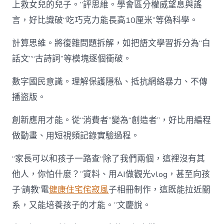
上救女兒的兒子。”評思維。學會區分權威望息與謠
言，好比識破“吃巧克力能長高10厘米”等偽科學。
計算思維。將復雜問題拆解，如把語文學習拆分為“白
話文”“古詩詞”等模塊逐個衝破。
數字國民意識。理解保護隱私、抵抗網絡暴力、不傳
播盜版。
創新應用才能。從“消費者”變為“創造者”，好比用編程
做動畫、用短視頻記錄實驗過程。
“家長可以和孩子一路查“除了我們兩個，這裡沒有其
他人，你怕什麼？”資料、用AI做觀光vlog，甚至向孩
子‘請教’電
健康住宅
侘寂風
子相冊制作，這既能拉近關
系，又能培養孩子的才能。”文慶說。