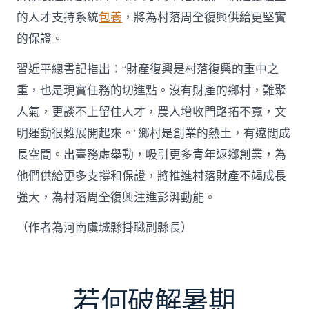
的人才支持系統
包養
，將為村落周全復興供給更堅實
的保證。
習近平總書記指出：“財產復興是村落復興的重中之
重，也是現實任務的切進點。沒有財產的鄉村，難聚
人氣，更談不上留住人才，農人增收門路拓不寬，文
明運動很難展開起來。”鄉村是創業的熱土，有遼闊成
長空間。出臺務虛舉動，吸引更多青年返鄉創業，為
他們供給更多支撐和保證，將推進村落財產不竭成長
強大，為村落周全復興注進彭湃動能。
（作者為河南虞城縣掛職副縣長）
若何破解暑期