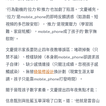
“行為動機的‘拉力’和‘推力’也加劇了陷溺。”文慶補充，
“拉力”是mobile_phone的即時反饋誘惑（如游戲、短
視頻的多巴胺安慰），“推力”是現實壓力（學習困
難、家庭牴觸），mobile_phone成了孩子的“數字撫
慰劑”。
文慶提示家長要防止四年夜教導誤區：堵疏掉衡（只
禁不論）、榜樣缺掉（本身刷mobile_phone卻請求孩
子自律）、缺少感情連接（只關注成績，忽視孩子感
觸感染）、無替
綠裝修設計
換計劃（現實生涯太單
調，孩子只能靠mobile_phone打發時間）。
關于晉陞孩子數字素養，文慶提出四年夜焦點才能：
信息甄別與批藍玉華深吸了口氣，道：“他就是雲音山