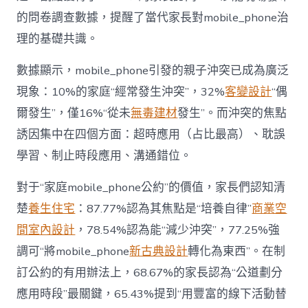
“家
的問卷調查數據，提醒了當代家長對mobile_phone治
庭
戰
理的基礎共識。
場”〉
中
數據顯示，mobile_phone引發的親子沖突已成為廣泛
現象：10%的家庭“經常發生沖突”，32%
客變設計
“偶
爾發生”，僅16%“從未
無毒建材
發生”。而沖突的焦點
誘因集中在四個方面：超時應用（占比最高）、耽誤
學習、制止時段應用、溝通錯位。
對于“家庭mobile_phone公約”的價值，家長們認知清
楚
養生住宅
：87.77%認為其焦點是“培養自律”
商業空
間室內設計
，78.54%認為能“減少沖突”，77.25%強
調可“將mobile_phone
新古典設計
轉化為東西”。在制
訂公約的有用辦法上，68.67%的家長認為“公道劃分
應用時段”最關鍵，65.43%提到“用豐富的線下活動替