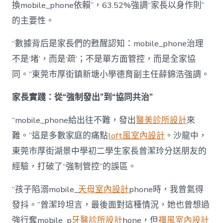
換mobile_phone依賴”，63.52%強調“家長以身作則”
的主要性。
“數據背后是家長們的甦醒認知：mobile_phone治理
不是‘堵’，而是‘疏’；不是單方面管控，而是全家協
同。”東莞市厚街鎮新塘小學德育副主任薛錦浩強調。
家長實踐：從“強制發出”到“協同共治”
“mobile_phone給出往不難，發出
醫美診所設計
來
難。”這是多數家庭的痛點
loft風室內設計
。沙龍中，
東莞市厚街湖景中學初二學生家長曾潔玲分送朋友的
經驗，打破了“強制管控”的誤區。
“孩子陷溺mobile_
天母室內設計
phone時，我曾氣得
發抖。”曾潔玲坦言，最後面對這種情況，她也曾想過
強行奪mobile_p
牙醫診所設計
hone，但
禪風室內設計