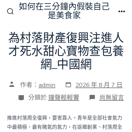
跳
如何在三分鐘內假裝自己
至
是美食家
搜
選
主
尋
單
切
要
為村落財產復興注進人
換
內
開
關
才死水甜心寶物查包養
容
網_中國網
發
文
作者：
admin
2026 年 8 月 7 日
表
章
日
作
分
在
分類於
鐘聲輕輕響
尚無留言
期
者
類
〈為
村
落
推進村落周全復興，要害靠人。青年是全部社會氣力
財
產
中最積極、最有賭氣的氣力，在返鄉創業、村落周全