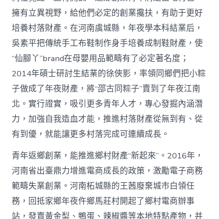
擁有立異視野，給他們必定的創業攙扶，有助于更好
培養村落財產。在河南虞城縣，年夜學本科結業后，
吳素平把傳統手工布鞋制作身手培養成制鞋財產，使
“仙腳丫”brand在母嬰用品範疇有了必定著名度；
2014年碩士研討生結業的徐俠影，率領同鄉們把小粽
子做成了年夜財產，將“邵古同粽子”賣到了年夜江南
北。實行證實，吸引更多青年人才，專心發掘內涵潛
力，加強自我造血才能，推進村落財產從無到有、從
有到優，就能讓更多村落完成可連續成長。
青年返鄉創業，能推進鄉村財產“新起來”。2016年，
河南省出臺鼎力增進電商成長的政策，激勵電子商務
範疇失業創業。河南柘城縣的王茜廢棄城市白領任
務，回抵家鄉年夜仵鄉馬莊村開起了鄉村電商辦事
站，發賣黃金梨、鴨蛋、辣椒醬等本地特點產物，并