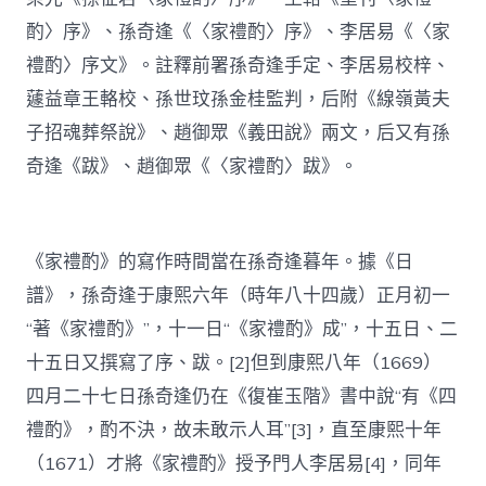
酌〉序》、孫奇逢《〈家禮酌〉序》、李居易《〈家
禮酌〉序文》。註釋前署孫奇逢手定、李居易校梓、
蘧益章王輅校、孫世玟孫金桂監判，后附《線嶺黃夫
子招魂葬祭說》、趙御眾《義田說》兩文，后又有孫
奇逢《跋》、趙御眾《〈家禮酌〉跋》。
《家禮酌》的寫作時間當在孫奇逢暮年。據《日
譜》，孫奇逢于康熙六年（時年八十四歲）正月初一
“著《家禮酌》”，十一日“《家禮酌》成”，十五日、二
十五日又撰寫了序、跋。[2]但到康熙八年（1669）
四月二十七日孫奇逢仍在《復崔玉階》書中說“有《四
禮酌》，酌不決，故未敢示人耳”[3]，直至康熙十年
（1671）才將《家禮酌》授予門人李居易[4]，同年