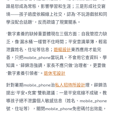
躁易怒成為常態，影響學習和生涯；三是形成社交窘
境——孩子過度依賴線上社交，認為“不玩游戲就和同
學沒配合話題”，反而疏遠了現實關系。
“數字素養的缺掉重要體現在三個方面：自我管控力缺
乏，像‘漏水桶’一樣管不住時間；平安意識單薄，輕易
泄露姓名、住址等信息；
遊艇設計
東西應用才能完
善，只把mobile_phone當玩具，不會用它查資料、學
知識。”薛錦浩強調，家長不應只做“治理者”，更要做
“數字素養引領者”。
退休宅設計
針對暑期mobile_phone治
私人招待所設計
理，薛錦浩
提出“平安+充實”雙軌建議：一是平安底線不成破。教
導孩子絕不泄露個人敏感信息（姓名、mobile_phone
號、住址等），關閉mobile_phone免密碼付出效能，