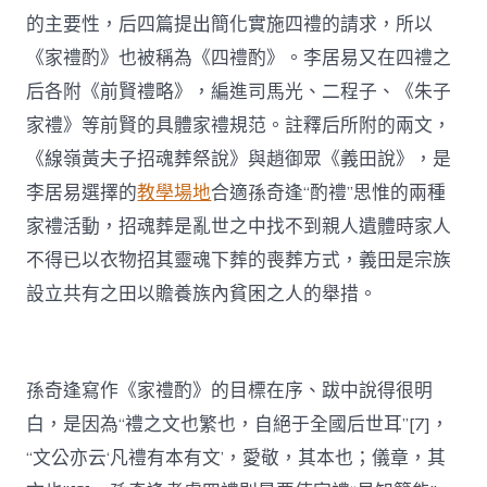
的主要性，后四篇提出簡化實施四禮的請求，所以
《家禮酌》也被稱為《四禮酌》。李居易又在四禮之
后各附《前賢禮略》，編進司馬光、二程子、《朱子
家禮》等前賢的具體家禮規范。註釋后所附的兩文，
《線嶺黃夫子招魂葬祭說》與趙御眾《義田說》，是
李居易選擇的
教學場地
合適孫奇逢“酌禮”思惟的兩種
家禮活動，招魂葬是亂世之中找不到親人遺體時家人
不得已以衣物招其靈魂下葬的喪葬方式，義田是宗族
設立共有之田以贍養族內貧困之人的舉措。
孫奇逢寫作《家禮酌》的目標在序、跋中說得很明
白，是因為“禮之文也繁也，自絕于全國后世耳”[7]，
“文公亦云‘凡禮有本有文’，愛敬，其本也；儀章，其