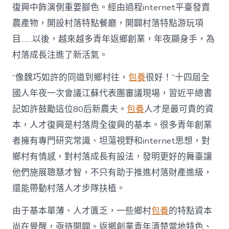
復
復興中飾演側重要腳色。經由過程internet平臺發賣
興
注
農產物，開設村落特點餐廳，開闢村落特點游玩項
進
目……以後，越來越多青年返鄉創業，年夜顯身手，為
人
才
村落成長注進了新活氣。
死
水
“像魏巧如許的同道到鄉村往，
包養
很好！”十四屆全
甜
心
國人年夜一次會議江蘇代表團審議現場，習近平總書
寶
記如許鼓勵這位80后新農夫。
包養
人才是最可貴的資
物
查
本，人才復興是村落周全復興的基本。很多青年創業
包
者擁有專門研究常識、坦蕩視野和internet思想，對
養
網
鄉村有情感，對村落成長有設法，發明更好的舞臺讓
_
他們施展聰慧才智，不只有助于推進村落財產進級，
中
國
還能帶動村落人才步隊扶植。
網〉
中
由于基本單薄、人才匱乏，一些鄉村
包養
的特點資本
尚在覺醒，亟待開闢。返鄉創業青年清楚當地特色、