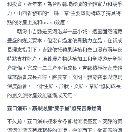
級
和投資。近年來，為晉陞縣域經濟的全體實力和競爭
打
造
力，山西省發布的“一縣一業”主要舉動構成了獨具特
查
點的財產上風和brand效應。
包
養
臨汾市吉縣是黃河沿岸一座小城，這里固然儲藏
網
豐盛的煤炭資本，但沒有過度依靠動力立品，在新成
站
“農
長理念指引下，吉縣依托蘋果蒔植和壺口瀑布兩年夜
體
裁
特點支柱財產，培養農產物蒔植加工和全域游玩全財
旅”
產鏈條，完成一二三產平衡成長。吉縣積極摸索農體
效
能
裁旅融會成長途徑，將農業、文明、體育賽事與游玩
區
深度融會，一個“生態、形狀、文態、業態”協同成長
_
中
的農文旅財產效能區漸成天氣。
國
網〉
壺口瀑布、蘋果財產“雙子星”照亮吉縣經濟
中
不久前，壺口瀑布迎來今冬首場流凌盛宴。安靜的黃
河河流漂浮著棉絮般的流凌，逆流而下，從寬廣的河