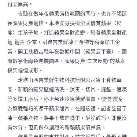
再立異高。
吉縣在做年夜蘋果蒔植範圍的同時，也在不竭延
長蘋果財產鏈條。本地安身扶植全國優質蘋果（尺
度）生孩子地，打造蘋果全財產鏈，培養蘋果全財產
鏈“鏈主”企業，引進吉美鮮凍干食物等高深加工企
業，開工扶植吉縣年夜數據中間（蘋果云平臺）、國
際數字化綠色包裝園區，蘋果財產“二次反動”的基本
構架慢慢成形。
走進山西吉美鮮生物科技無限公司凍干食物車
間，新穎的蘋果歷經清洗、消毒、切片、擺盤、速凍
等多道工序后，停止急速冷凍鎖鮮處置，慢慢“變身”
為酥脆輕巧的凍干蘋果脆片。在體驗館，記者品嘗了
凍干蘋果產物，將果干放進嘴里，酥脆輕巧，即便沒
有水分，但仍保存濃烈的新穎蘋果噴鼻氣。