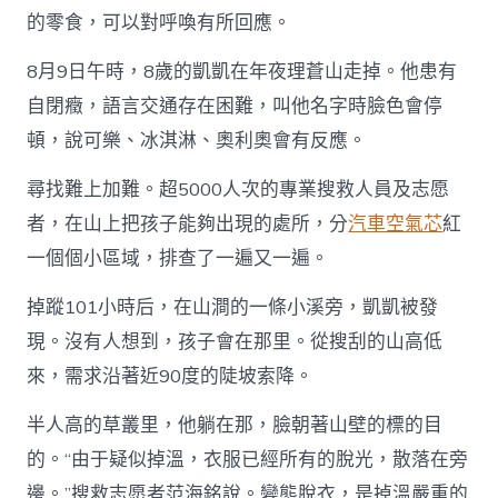
子
的零食，可以對呼喚有所回應。
不
過
一
8月9日午時，8歲的凱凱在年夜理蒼山走掉。他患有
二
自閉癥，語言交通存在困難，叫他名字時臉色會停
百
米”，
頓，說可樂、冰淇淋、奧利奧會有反應。
尋
找
尋找難上加難。超5000人次的專業搜救人員及志愿
OSDER
奧
者，在山上把孩子能夠出現的處所，分
汽車空氣芯
紅
斯
一個個小區域，排查了一遍又一遍。
德
台
掉蹤101小時后，在山澗的一條小溪旁，凱凱被發
北
汽
現。沒有人想到，孩子會在那里。從搜刮的山高低
車
來，需求沿著近90度的陡坡索降。
走
掉
自
半人高的草叢里，他躺在那，臉朝著山壁的標的目
閉
的。“由于疑似掉溫，衣服已經所有的脫光，散落在旁
癥
孩
邊。”搜救志愿者范海銘說。變態脫衣，是掉溫嚴重的