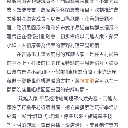
縣域內的各類游玩資本，開闢蘋果采摘業、不雅光農
業、效能農業、農家樂等休閑農業項目，深刻推進農
文旅財產融會成長。以壺口為龍頭，花海的景觀不
雅、聰明果園景不雅和分布式平易近宿集群三個景不
雅帶正在慢慢計劃融會，初步構成以芃籬人家、蘋果
小鎮、人祖康養為代表的奢野村落平易近宿。
在吉縣屯里鎮太度村的芃籬人家，是在古村風采
的基本上，打造的田園作風特點的平易近宿群，據壺
口瀑布景區不到1個小時的開車所需時間。走進這座
藏匿于鄉野世外桃源般的古村，游
包養網
客可以在一
間間院落里咀嚼回回田園的安靜時間。
“芃籬人家”平易近宿總司理蔣久斌先容，芃籬人
家除了打造平易近宿財產，還立異摸索游玩研學培訓
經濟，展開“訂單式”培訓。停業以來，繚繞農業技
巧、村落游玩、電商直播、飯店治理、美食制作等方