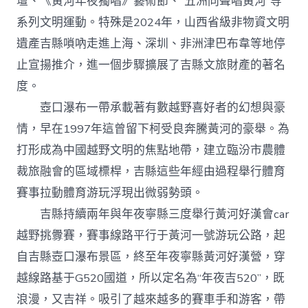
壇、《黃河年夜獨唱》藝術節、“五洲同聲唱黃河”等
系列文明運動。特殊是2024年，山西省級非物資文明
遺產吉縣嗩吶走進上海、深圳、非洲津巴布韋等地停
止宣揚推介，進一個步驟擴展了吉縣文旅財產的著名
度。
壺口瀑布一帶承載著有數越野喜好者的幻想與豪
情，早在1997年這曾留下柯受良奔騰黃河的豪舉。為
打形成為中國越野文明的焦點地帶，建立臨汾市農體
裁旅融會的區域標桿，吉縣這些年經由過程舉行體育
賽事拉動體育游玩浮現出微弱勢頭。
吉縣持續兩年與年夜寧縣三度舉行黃河好漢會car
越野挑釁賽，賽事線路平行于黃河一號游玩公路，起
自吉縣壺口瀑布景區，終至年夜寧縣黃河好漢營，穿
越線路基于G520國道，所以定名為“年夜吉520”，既
浪漫，又吉祥。吸引了越來越多的賽車手和游客，帶