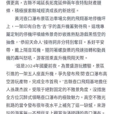
價更高，吉縣不竭延長拓寬延伸兩年夜特點財產鏈
條，積極摸索縣域經濟成長的新途徑。
黃河壺口瀑布景區泊車場北側的飛翔基地停機坪
上，一架印有白色“吉”字的直升機蓄勢待飛。這塊專
屬定制的停機坪噴繪佈景奇妙嵌進熱點游戲黑悟空的
抽像，“恭迎天命人”接待詞非分特別奪目。系好平安
帶，戴上隔音耳機，隨同著螺旋槳的飛速扭轉和動員
機的轟叫怒吼，游客搭乘直升機飛翔天際。
“這是2024年國慶前夜，為豐盛游玩體驗，景區
引進的一架五人座直升機，爭先發布飛‘閱’壺口瀑布高
空游玩產物，完成全市首飛。”吉縣壺口飛翔基地擔任
人孫晟杰說，受限于絕對固定的不雅景角度，沒措施
全方位沉醉式領略壺口瀑布的極致魅力。高空不雅光
航路的當令發布很年夜水平上補充了這一缺憾，來游
玩的游客無一不想從天上觀賞洶涌磅礴的壺口瀑布。