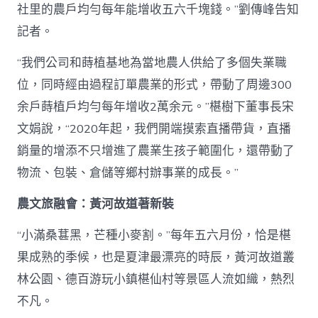
社里的農戶均勻每年能增收五六千塊錢。”劉傳峰告知
記者。
“我們公司和蒔植基地為當地農人供給了多個失業職
位，同時經由過程訂單農業的形式，帶動了周邊300
余戶蒔植戶均勻每年增收2萬余元。”椹樹下董事長宋
文娟說，“2020年起，我們開端摸索直播帶貨，直播
銷量的增添不只增進了農業生孩子範圍化，還帶動了
物流、包裝、倉儲等鄉村辦事業的成長。”
農文旅融會：黃河故道著新裝
“小滿桑葚黑，芒種小麥割。”每年五六月份，恰是椹
果成熟的季候，也是夏津最漂亮的時辰，黃河故道叢
林公園、德百游玩小鎮椹仙村等景區人流如織，熱烈
不凡。