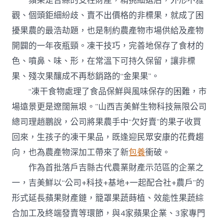
蘋果是吉縣的支柱財產，精挑細選后，外形不雅
觀、個頭鉅細紛歧、賣不出價格的非標果，就成了困
擾果農的最浩劫題，也是制約農產物市場供給及產物
開闢的一年夜瓶頸。凍干技巧，完善地保存了食材的
色、噴鼻、味、形，在常溫下可持久保留，讓非標
果、殘次果釀成不再愁銷路的“金果果”。
“凍干食物處理了食品保鮮與風味保存的困難，市
場遠景更是遼闊無垠。”山西吉美鮮生物科技無限公司
總司理趙鵬說，公司將果農手中“欠好賣”的果子收買
回來，生孩子的凍干果品，既逢迎民眾安康的花費趨
向，也為農產物深加工帶來了新
包養
衝破。
作為首批落戶吉縣古代農業財產示范區的企業之
一，吉美鮮以“公司+科技+基地+一起配合社+農戶”的
形式延長蘋果財產鏈，籠罩果蔬蒔植、效能性果蔬綜
合加工及終端發賣等環節，與4家蘋果企業、3家專門