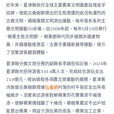
近年來，夏津縣依托全球主要農業文明遺產這塊金字
招牌，借助古桑樹群傑出的生態周遭的狀況和濃烈的
古桑文明，積極展開文明游玩運動，每年發布系列主
題文明運動30余場。自2008年起，每年5月19日舉行
“椹果生態文明節”，椹果節時代同步展開非遺產物
展、非遺運動進景區、古桑字畫攝影展等運動，吸引
了浩繁游客觀賞體驗。
夏津縣分擔文旅任務的副縣長李穎告知記者，2024年
夏津縣共招待游客343.4萬人次，完成綜合游玩支出
21.8億元。經由過程各項農文旅運動的展開，夏津黃
河故道古桑樹群周邊
包養網
村落的村平易近支出年夜
幅進步。浩繁來訪游客對鮮椹果的花費需求不竭增
添，使鮮椹果價錢翻了十幾倍，椹樹果農足不出戶就
能賣出椹果。得益于游玩業的成長，椹果加工企業、