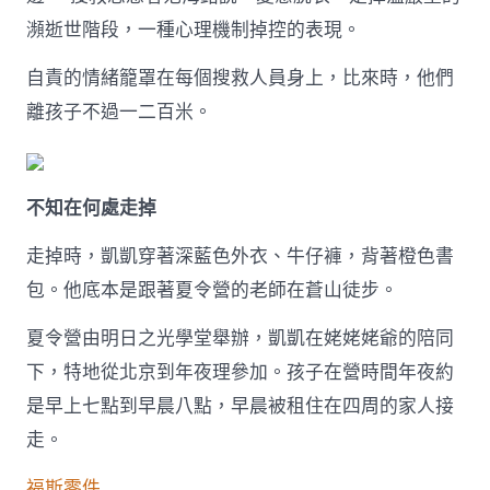
子
瀕逝世階段，一種心理機制掉控的表現。
的
五
自責的情緒籠罩在每個搜救人員身上，比來時，他們
天〉
中
離孩子不過一二百米。
不知在何處走掉
走掉時，凱凱穿著深藍色外衣、牛仔褲，背著橙色書
包。他底本是跟著夏令營的老師在蒼山徒步。
夏令營由明日之光學堂舉辦，凱凱在姥姥姥爺的陪同
下，特地從北京到年夜理參加。孩子在營時間年夜約
是早上七點到早晨八點，早晨被租住在四周的家人接
走。
福斯零件