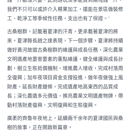
錢一斤都沒人要，此刻游玩淡季能賣到兩塊錢一斤。
我們不只可以或許介入椹果加工，還能在景區做裝修
工、乾淨工等季候性任務，支出也有了保證。”
古桑樹群，記載著夏津的汗青，更承載著夏津的將
來。夏津縣長趙之達表現，下一個步驟，夏津將持續
做好黃河故道古桑樹群的維護與成長任務，深化農業
文明遺產地要害要素的重點維護，健全維護與成長計
劃，樹立生態抵償機制，增進農人增收，完成村落周
全復興；加年夜項目資金支撐投進，做年夜做強上風
財產，延長財產鏈條，完成遺產地高東西的品質成
長；深化農遺多元價值，擦亮農業文明遺產物牌，帶
動村落財產復興、文明復興和生態復興。
廣袤的齊魯年夜地上，延續兩千余年的夏津國民與桑
樹的故事，正在開啟新篇章。