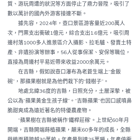
質、游玩周遭的狀況等方面停止了鼎力晉陞，吸引了
數以萬計的國內外游客接連不斷。
據先容，2024年，壺口景區游客量近200萬人
次，門票支出衝破1億元，綜合支出1.6億元，吸引周
邊村落1000多人進景區介入攝影、拉毛驢、發賣土特
產、非遺扮演等辦事，56人從事保潔、安保等職位，
直接為周邊村平易近帶來收益2000余萬元。
在吉縣，假如說壺口瀑布為老蒼生端上“金飯
碗”，那蘋果樹就是為他們栽下的“錢樹子”。
地處北緯36度的吉縣，日照充分，土層深摯，被
公以為“蘋果黃金生孩子線”。“吉縣蘋果”也因口感噴鼻
脆甜爽成為遠近著名的特優農產物。
“蘋果樹在吉縣被稱作‘鐵桿莊稼’。上世紀60年月
開端，吉縣開端蒔植蘋果，顛末60多年的成長，全縣
蒔植面積跨越30萬畝，年產量到達25萬噸，年產值衝