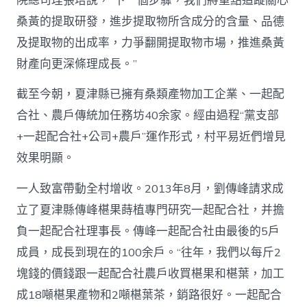
院總司理張培說，“下一個步驟，我們將重點追蹤關心
桑黃的提取研發，進步提取物所含成分的含量、品德
及提取物的出成率，力爭翻開提取物市場，推進桑黃
財產向更深條理成長。”
截至今朝，夏津縣已擁有桑類產物加工企業、一起配
合社、農戶傳統加任務坊40余家。經由過程“黨支部
+一起配合社+公司+農戶”運作形式，村平易近們增見
效果明顯。
一人致富帶動全村增收。2013年8月，劉傳峰請求成
立了夏津縣傳峰椹果蒔植專門研究一起配合社，并擔
負一起配合社理事長。傳峰一起配合社由最後的5戶
成員，成長到現在的100余戶。“往年，我們以每斤2
塊錢的價錢跟一起配合社農戶收買椹果和椹葉，加工
成18噸椹果產物和2噸椹葉茶，銷路很好。一起配合