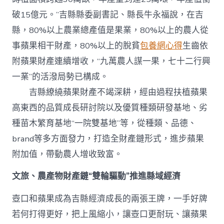
破15億元。”吉縣縣委副書記、縣長牛永福說，在吉
縣，80%以上農業總產值是果業，80%以上的農人從
事蘋果相干財產，80%以上的脫貧
包養網心得
生齒依
附蘋果財產連續增收，“九萬農人謀一果，七十二行興
一業”的活潑局勢已構成。
吉縣繚繞蘋果財產不竭深耕，經由過程扶植蘋果
高東西的品質成長研討院以及優質種類研發基地、劣
種苗木繁育基地“一院雙基地”等，從種類、品德、
brand等多方面發力，打造全財產鏈形式，進步蘋果
附加值，帶動農人增收致富。
文旅、農產物財產鏈“雙輪驅動”推進縣域經濟
壺口和蘋果成為吉縣經濟成長的兩張王牌，一手好牌
若何打得更好，把上風縮小，讓壺口更耐玩、讓蘋果