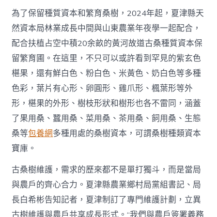
為了保留種質資本和繁育桑樹，2024年起，夏津縣天
然資本局林業成長中間與山東農業年夜學一起配合，
配合扶植占空中積20余畝的黃河故道古桑種質資本保
留繁育圃。在這里，不只可以或許看到罕見的紫玄色
椹果，還有鮮白色、粉白色、米黃色、奶白色等多種
色彩，葉片有心形、卵圓形、雞爪形、楓葉形等外
形，椹果的外形、樹枝形狀和樹形也各不雷同，涵蓋
了果用桑、蠶用桑、菜用桑、茶用桑、飼用桑、生態
桑等
包養網
多種用處的桑樹資本，可謂桑樹種類資本
寶庫。
古桑樹維護，需求的歷來都不是單打獨斗，而是當局
與農戶的齊心合力。夏津縣農業鄉村局黨組書記、局
長白希彬告知記者，夏津制訂了專門維護計劃，立異
古樹維護與農戶共享成長形式。“我們與農戶簽署義務