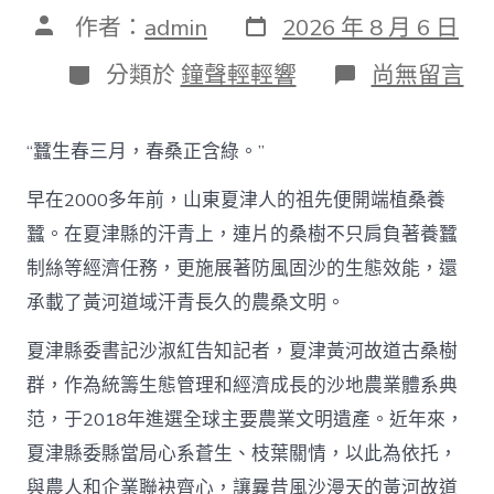
發
文
作者：
admin
2026 年 8 月 6 日
表
章
日
作
分
在
分類於
鐘聲輕輕響
尚無留言
期
者
類
〈古
桑
助
“蠶生春三月，春桑正含綠。”
農
興
早在2000多年前，山東夏津人的祖先便開端植桑養
枝
葉
蠶。在夏津縣的汗青上，連片的桑樹不只肩負著養蠶
總
制絲等經濟任務，更施展著防風固沙的生態效能，還
關
情
承載了黃河道域汗青長久的農桑文明。
_
中
夏津縣委書記沙淑紅告知記者，夏津黃河故道古桑樹
國
查
群，作為統籌生態管理和經濟成長的沙地農業體系典
包
范，于2018年進選全球主要農業文明遺產。近年來，
養
網〉
夏津縣委縣當局心系蒼生、枝葉關情，以此為依托，
中
與農人和企業聯袂齊心，讓曩昔風沙漫天的黃河故道