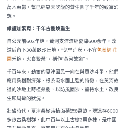
萬木蔥鬱，幫已經靠天吃飯的蒼生圓了千年的致富幻
想。
維護加繁育：千年古樹煥重生
自公元前602年始，黃河支流流經夏津600余年，改
道后留下30萬畝沙丘地，“戈壁荒漠，不宜
包養網 花
圃
禾稼，火食繁榮”，稱作“黃河故道”。
千百年來，勤奮的夏津國民一向在與風沙斗爭，他們
應用桑樹耐瘠薄、根系吸水固土強的特徵，在黃河故
道的沙地上蒔植桑樹，以防風固沙、堅持水土，改良
生態周遭的狀況。
壯盛時代，夏津桑樹蒔植面積達8萬畝。現遺存6000
多畝古桑樹群，此中百年以上古樹2萬多株，是中國