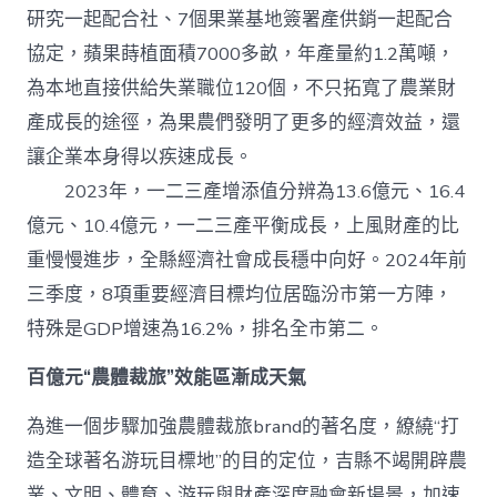
研究一起配合社、7個果業基地簽署產供銷一起配合
協定，蘋果蒔植面積7000多畝，年產量約1.2萬噸，
為本地直接供給失業職位120個，不只拓寬了農業財
產成長的途徑，為果農們發明了更多的經濟效益，還
讓企業本身得以疾速成長。
2023年，一二三產增添值分辨為13.6億元、16.4
億元、10.4億元，一二三產平衡成長，上風財產的比
重慢慢進步，全縣經濟社會成長穩中向好。2024年前
三季度，8項重要經濟目標均位居臨汾市第一方陣，
特殊是GDP增速為16.2%，排名全市第二。
百億元“農體裁旅”效能區漸成天氣
為進一個步驟加強農體裁旅brand的著名度，繚繞“打
造全球著名游玩目標地”的目的定位，吉縣不竭開辟農
業、文明、體育、游玩與財產深度融會新場景，加速