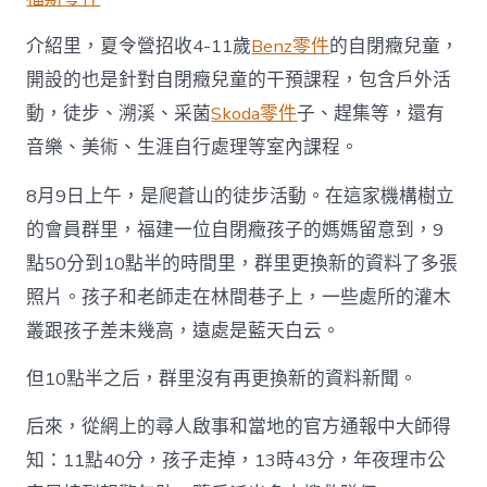
介紹里，夏令營招收4-11歲
Benz零件
的自閉癥兒童，
開設的也是針對自閉癥兒童的干預課程，包含戶外活
動，徒步、溯溪、采菌
Skoda零件
子、趕集等，還有
音樂、美術、生涯自行處理等室內課程。
8月9日上午，是爬蒼山的徒步活動。在這家機構樹立
的會員群里，福建一位自閉癥孩子的媽媽留意到，9
點50分到10點半的時間里，群里更換新的資料了多張
照片。孩子和老師走在林間巷子上，一些處所的灌木
叢跟孩子差未幾高，遠處是藍天白云。
但10點半之后，群里沒有再更換新的資料新聞。
后來，從網上的尋人啟事和當地的官方通報中大師得
知：11點40分，孩子走掉，13時43分，年夜理市公