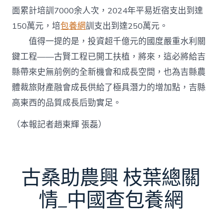
面累計培訓7000余人次，2024年平易近宿支出到達
150萬元，培
包養網
訓支出到達250萬元。
值得一提的是，投資超千億元的國度嚴重水利關
鍵工程——古賢工程已開工扶植，將來，這必將給吉
縣帶來史無前例的全新機會和成長空間，也為吉縣農
體裁旅財產融會成長供給了極具潛力的增加點，吉縣
高東西的品質成長后勁實足。
（本報記者趙東輝 張磊）
古桑助農興 枝葉總關
情_中國查包養網