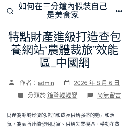
跳
如何在三分鐘內假裝自己
至
是美食家
搜
選
主
尋
單
切
要
特點財產進級打造查包
換
內
開
關
養網站“農體裁旅”效能
容
區_中國網
發
文
作者：
admin
2026 年 8 月 6 日
表
章
日
作
分
在
分類於
鐘聲輕輕響
尚無留言
期
者
類
〈特
點
財
財產為縣域經濟的增加和成長供給強盛的動力和活
產
進
氣，為處所連續發明財富、供給失業機遇、帶動花費