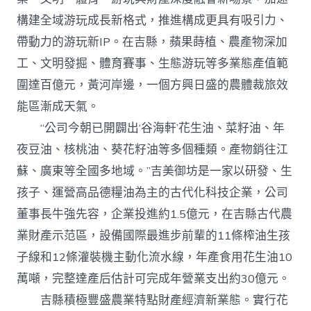
構建全域游玩成長新格式，推進構成更具有吸引力、
帶動力的游玩新IP。在吉縣，蘋果蒔植、農產物深加
工、文明發掘、體育賽事、生態游玩等多業態產值範
圍達百億元，黃河岸邊，一個方興日盛的農體裁旅效
能區漸成天氣。
“公司今朝已開闢出‘谷海軒’花生油、菜籽油、年
夜豆油、核桃油、葵花籽油等多個種類。產物銷往江
蘇、廣東等全國多地域。”吉美御坊是一家以研發、生
孩子、運營高品德糧油為主的古代化科技企業，公司
董事長牛強先容，企業投進約1.5億元，在吉縣古代農
業財產示范區，設備國際最進步前輩的11條榨油生孩
子線和12條灌裝機主動化流水線，年產食用花生油10
萬噸，完整達產后估計可完成年營業支出約30億元。
吉縣積極豐盛農業特點財產經濟新業態。實行花