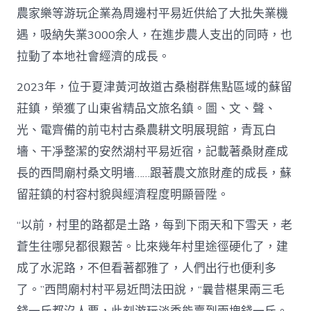
農家樂等游玩企業為周邊村平易近供給了大批失業機
遇，吸納失業3000余人，在進步農人支出的同時，也
拉動了本地社會經濟的成長。
2023年，位于夏津黃河故道古桑樹群焦點區域的蘇留
莊鎮，榮獲了山東省精品文旅名鎮。圖、文、聲、
光、電齊備的前屯村古桑農耕文明展現館，青瓦白
墻、干凈整潔的安然湖村平易近宿，記載著桑財產成
長的西閆廟村桑文明墻……跟著農文旅財產的成長，蘇
留莊鎮的村容村貌與經濟程度明顯晉陞。
“以前，村里的路都是土路，每到下雨天和下雪天，老
蒼生往哪兒都很艱苦。比來幾年村里途徑硬化了，建
成了水泥路，不但看著都雅了，人們出行也便利多
了。”西閆廟村村平易近閆法田說，“曩昔椹果兩三毛