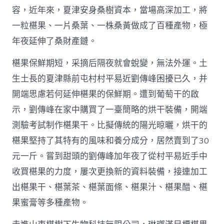
容，近年來，夏津安身桑樹資本，當場高深加工，將
一粒椹果、一片桑葉、一株桑黃做成了百種產物，極
年夜延伸了桑財產鏈。
椹果保鮮期短，采摘后隔夜就會蛻變，無法外運。土
生土長的夏津縣前屯村村平易近劉傳峰困擾已久，并
開端思慮若何延伸椹果的保鮮期。遭到葡萄干的啟
示，劉傳峰在家中購買了一臺簡略的烘干裝備，開端
測驗考試制作椹果干。比擬傳統的陽光晾曬，烘干的
椹果堅持了其特有的風味和養分成分，居然賣到了30
元一斤。嘗到甜頭的劉傳峰加年夜了從村平易近手中
收買椹果的力度，屢次更換新的資料裝備，接連加工
出椹果干、椹葉茶、椹葉面條、椹果汁、椹果醋、椹
果蜜膏等多種產物。