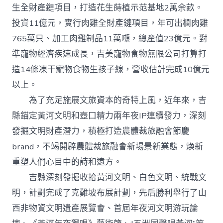
生全財產鏈項目，打造花生蒔植示范基地2萬余畝。
投資11億元，實行肉雞全財產鏈項目，年可出欄肉雞
765萬只、加工肉雞制品11萬噸，總產值23億元。對
準寵物經濟疾速成長，吉美寵物食物無限公司打算打
造14條凍干寵物食物生孩子線，營收估計完成10億元
以上。
為了充足施展文旅資本的奇特上風，近年來，吉
縣錨定黃河文明和壺口精力兩年夜IP連續發力，深刻
發掘文明財產潛力，積極打造農體裁旅融會節慶
brand，不竭開辟農體裁旅融會新場景新業態，煥新
重塑人們心目中的詩和遠方。
吉縣深刻發掘收拾黃河文明、白色文明、統戰文
明，計劃完成了克難坡布展計劃，先后勝利舉行了山
西非物資文明遺產展覽會、首屆年夜河文明游玩論