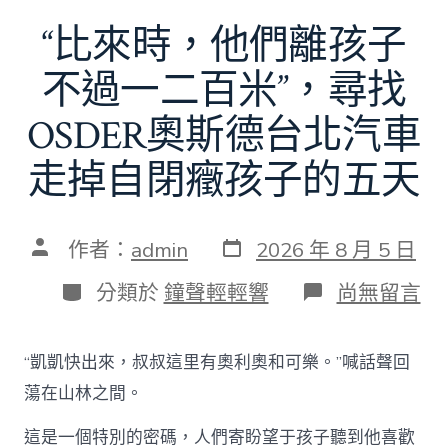
“比來時，他們離孩子
不過一二百米”，尋找
OSDER奧斯德台北汽車
走掉自閉癥孩子的五天
發
文
作者：
admin
2026 年 8 月 5 日
表
章
日
作
分
在
分類於
鐘聲輕輕響
尚無留言
期
者
類
〈“比
來
時，
“凱凱快出來，叔叔這里有奧利奧和可樂。”喊話聲回
他
們
蕩在山林之間。
離
孩
這是一個特別的密碼，人們寄盼望于孩子聽到他喜歡