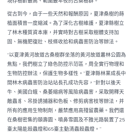
現存樹齡最高、範圍最年夜的古桑樹群。
從古到今，由于一些天然和報酬原因，夏津桑樹的蒔
植面積曾一度縮減。為了深化古樹維護，夏津縣樹立
了林木種質資本庫，并實時對古樹采取樹體支持加
固、無機肥復壯、枝條收拾和病蟲害防治等辦法。
“以夏津黃河故道古桑樹群坐落的黃河故道叢林公園為
焦點，我們樹立了綠色防控示范區，周全實行物理和
生物防控辦法，保護生物多樣性。”夏津縣林業成長中
間林木病蟲害防治站站長孔成功先容，“針對以後天
牛、美國白蛾、桑萎縮病等風險病蟲害，采取開釋天
敵蟲豸、吊掛誘捕器和色板、修剪病害枝等辦法，并
所有的應用生物制劑，嚴禁應用高殘留農藥。我們還
在桑樹密集的頤壽園、噴鼻雪園及不雅光路裝置了25
臺太陽能殺蟲燈和65臺主動清蟲殺蟲燈。”