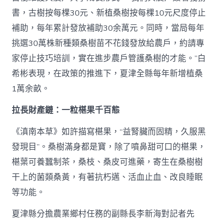
書，古樹按每棵30元、新植桑樹按每棵10元尺度停止
補助，每年累計發放補助30余萬元。同時，當局每年
挑選30萬株新種類桑樹苗不花錢發放給農戶，約請專
家停止技巧培訓，實在進步農戶管護桑樹的才能。”白
希彬表現，在政策的推進下，夏津全縣每年新增植桑
1萬余畝。
拉長財產鏈：一粒椹果千百態
《滇南本草》如許描寫椹果，“益腎臟而固精，久服黑
發現目”。桑樹滿身都是寶，除了噴鼻甜可口的椹果，
椹葉可養蠶制茶，桑枝、桑皮可進藥，寄生在桑樹樹
干上的菌類桑黃，有著抗朽邁、活血止血、改良睡眠
等功能。
夏津縣分擔農業鄉村任務的副縣長李新海對記者先