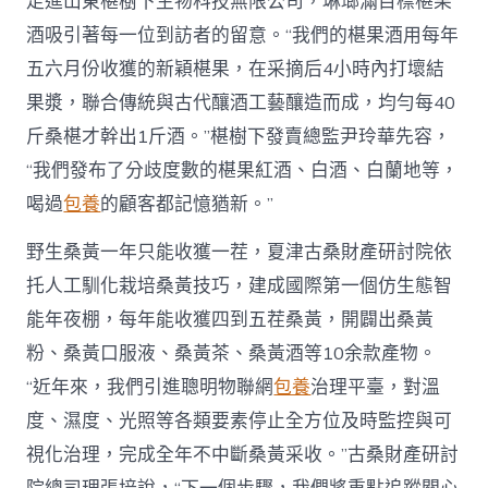
走進山東椹樹下生物科技無限公司，琳瑯滿目標椹果
酒吸引著每一位到訪者的留意。“我們的椹果酒用每年
五六月份收獲的新穎椹果，在采摘后4小時內打壞結
果漿，聯合傳統與古代釀酒工藝釀造而成，均勻每40
斤桑椹才幹出1斤酒。”椹樹下發賣總監尹玲華先容，
“我們發布了分歧度數的椹果紅酒、白酒、白蘭地等，
喝過
包養
的顧客都記憶猶新。”
野生桑黃一年只能收獲一茬，夏津古桑財產研討院依
托人工馴化栽培桑黃技巧，建成國際第一個仿生態智
能年夜棚，每年能收獲四到五茬桑黃，開闢出桑黃
粉、桑黃口服液、桑黃茶、桑黃酒等10余款產物。
“近年來，我們引進聰明物聯網
包養
治理平臺，對溫
度、濕度、光照等各類要素停止全方位及時監控與可
視化治理，完成全年不中斷桑黃采收。”古桑財產研討