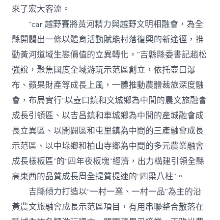
來了宏大客流。
“car 越野賽將黃河精力與越野文明相融會，為全
縣開闢出一條以體育活動賦能村落復興的新途徑，推
動黃河道域生態價值的立異轉化。”吉縣縣委書記趙松
強說，聚焦國度全域游玩示范區創立，依托壺口瀑
布、蘋果財產等成長上風，一體推動農體裁旅深度融
會，布局實行“以壺口鎮和文城鄉為中間的農文旅融會
成長引領區、以吉昌鎮和車城鄉為中間的產城融會成
長立異區、以開闢區和屯里鎮為中間的三產融會成長
示范區、以中垛鄉和柏山寺鄉為中間的多元農業融會
成長樣板區”的“四年夜板塊”經濟，出力構建引領全縣
高東西的品質成長周全提質提速的“四梁八柱”。
吉縣傾力打造以“一村一業、一村一品”為主的沿
黃農文旅融會成長示范區項目，有用串聯整合散落在