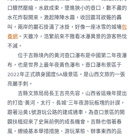
口驟然壓縮，水斂成束，墜進狹小的壺口，數不盡的
水花炸裂開來，激起陣陣水霧，收回震耳欲聾的轟
叫，兩岸的巖石掛滿了冰掛，好像一座冰雪的城墻
包
養網
。天雖冷，浩繁前來不雅看冰瀑異景的游客熱忱
不減。
位于吉縣境內的黃河壺口瀑布是中國第二年夜瀑
布，也是世界上最年夜黃色瀑布。壺口瀑布景區于
2022年正式躋身國度5A級景區，是山西文旅的一張
亮麗手刺。
吉縣文旅局局長王吉亮先容，山西省這幾年提出
的打造“黃河、太行、長城”三年夜游玩板塊的計謀，
跟著沿黃1號游玩公路的建成通車，為壺口景區的開
闢扶植迎來了史無前例的成長機會。吉縣也借著春
風，繚繞基本舉措措施、游玩業態、辦事東西的品