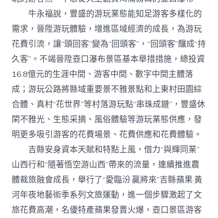
牛永福說，豐盛的游玩業態能知足游客多樣化的
需求，晉陞游玩體驗，增進區域經濟的成長，為游玩
花費引流，讓“頭回客”變為“回頭客”，“回頭客”釀成“持
久客”。不竭晉陞壺口瀑布景區基本舉措措施，總投資
16.8億元的生涯中間、游客中間、數字中間主體落
成；游玩公路將縣域重要景不雅景點和上東村田園綜
合體、真村“花世界”等村落游玩點“串珠成鏈”，豐盛休
閑不雅光、生態采摘、風俗體驗等游玩業態供應，發
明更多吸引游客的花費場景、花費供應和花費體驗。
吉縣安身資本天賦和特點上風，借力“與輝同業”
山西行和“隨著悟空游山西”帶來的流量，連續推進農
體裁旅融會成長，舉行了“愛臨汾·贏將來”吉縣蘋果·黃
河年夜地藝術季系列文旅運動，進一個步驟激起了文
旅花費高潮，名優特產蘋果發賣火爆，壺口景區游客